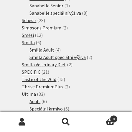
1
produkt
Sanabelle Senior
1
produkt
8
Sanabelle speciální výživa
8
28
produktů
Schesir
28
produktů
2
Simpsons Premium
2
12
produkty
Směsi
12
6
produktů
Smilla
6
produktů
4
Smilla Adult
4
produkty
2
Smilla Adult speciální výživa
2
2
produkty
Smilla Veterinary Diet
2
21
produkty
SPECIFIC
21
produktů
15
Taste of the Wild
15
produktů
2
Thrive PremiumPlus
2
33
produkty
Ultima
33
produktů
6
Adult
6
produktů
6
Speciální krmivo
6
2
produktů
Ultima Nature
2
0
produkty
19
Ultima Sterilised
19
Hledat:
Hledat
5
produktů
Venandi Animal
5