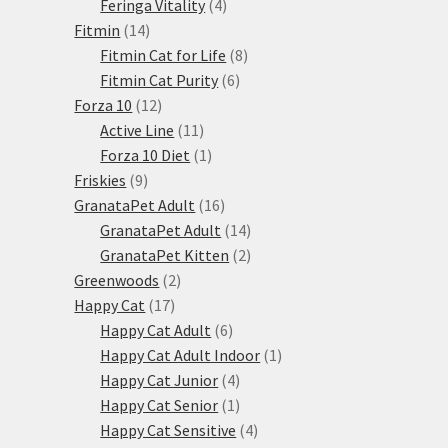
produkty
4
Feringa Vitality
4
14
produkty
Fitmin
14
produktů
8
Fitmin Cat for Life
8
6
produktů
Fitmin Cat Purity
6
12
produktů
Forza 10
12
produktů
11
Active Line
11
produktů
1
Forza 10 Diet
1
9
produkt
Friskies
9
produktů
16
GranataPet Adult
16
produktů
14
GranataPet Adult
14
produktů
2
GranataPet Kitten
2
2
produkty
Greenwoods
2
17
produkty
Happy Cat
17
produktů
6
Happy Cat Adult
6
produktů
1
Happy Cat Adult Indoor
1
4
produkt
Happy Cat Junior
4
produkty
1
Happy Cat Senior
1
produkt
4
Happy Cat Sensitive
4