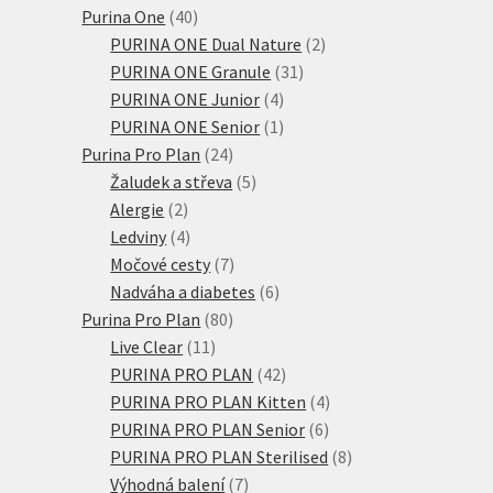
produkty
40
Purina One
40
produktů
2
PURINA ONE Dual Nature
2
31
produkty
PURINA ONE Granule
31
4
produktů
PURINA ONE Junior
4
produkty
1
PURINA ONE Senior
1
24
produkt
Purina Pro Plan
24
produktů
5
Žaludek a střeva
5
2
produktů
Alergie
2
produkty
4
Ledviny
4
produkty
7
Močové cesty
7
produktů
6
Nadváha a diabetes
6
80
produktů
Purina Pro Plan
80
11
produktů
Live Clear
11
produktů
42
PURINA PRO PLAN
42
produktů
4
PURINA PRO PLAN Kitten
4
6
produkty
PURINA PRO PLAN Senior
6
produktů
8
PURINA PRO PLAN Sterilised
8
7
produktů
Výhodná balení
7