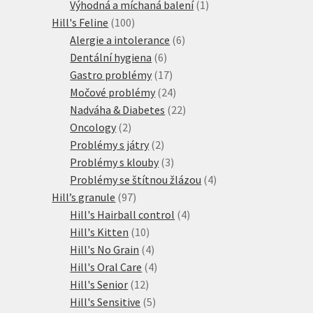
produkty
1
Výhodná a míchaná balení
1
100
produkt
Hill's Feline
100
produktů
6
Alergie a intolerance
6
6
produktů
Dentální hygiena
6
produktů
17
Gastro problémy
17
produktů
24
Močové problémy
24
produktů
22
Nadváha & Diabetes
22
2
produktů
Oncology
2
produkty
2
Problémy s játry
2
produkty
3
Problémy s klouby
3
produkty
4
Problémy se štítnou žlázou
4
97
produkty
Hill’s granule
97
produktů
4
Hill's Hairball control
4
10
produkty
Hill's Kitten
10
produktů
4
Hill's No Grain
4
produkty
4
Hill's Oral Care
4
12
produkty
Hill's Senior
12
produktů
5
Hill's Sensitive
5