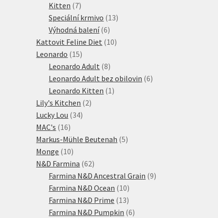
7
produkty
Kitten
7
produktů
13
Speciální krmivo
13
6
produktů
Výhodná balení
6
produktů
10
Kattovit Feline Diet
10
15
produktů
Leonardo
15
produktů
8
Leonardo Adult
8
produktů
6
Leonardo Adult bez obilovin
6
1
produktů
Leonardo Kitten
1
2
produkt
Lily's Kitchen
2
34
produkty
Lucky Lou
34
16
produktů
MAC's
16
produktů
5
Markus-Mühle Beutenah
5
10
produktů
Monge
10
produktů
62
N&D Farmina
62
produktů
9
Farmina N&D Ancestral Grain
9
10
produktů
Farmina N&D Ocean
10
13
produktů
Farmina N&D Prime
13
produktů
6
Farmina N&D Pumpkin
6