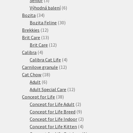
Senior
3
produkty
6
Výhodná balení
6
34
produktů
Bozita
34
produktů
30
Bozita Feline
30
12
produktů
Brekkies
12
produktů
13
Brit Care
13
produktů
12
Brit Care
12
4
produktů
Calibra
4
produkty
4
Calibra Cat Life
4
12
produkty
Carnilove granule
12
18
produktů
Cat Chow
18
6
produktů
Adult
6
produktů
12
Adult Special Care
12
38
produktů
Concept for Life
38
produktů
2
Concept for Life Adult
2
produkty
9
Concept for Life Breed
9
produktů
2
Concept for Life Indoor
2
4
produkty
Concept for Life Kitten
4