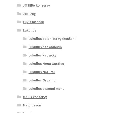
JOSERA konzervy
JosiDog
Lily's Kitchen
Lukullus
Lukullus balení na vyzkoušení
Lukullus bez obilovin
Lukullus kapsičky
Lukullus Menu Gustico
Lukullus Natural
Lukullus Organic
Lukullus sezonní menu
MAC’s konzervy
Magnusson