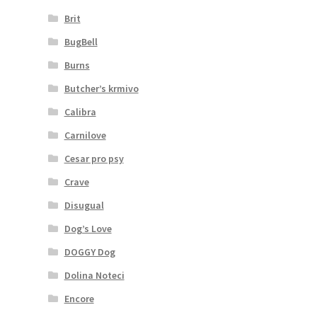
Brit
BugBell
Burns
Butcher’s krmivo
Calibra
Carnilove
Cesar pro psy
Crave
Disugual
Dog’s Love
DOGGY Dog
Dolina Noteci
Encore