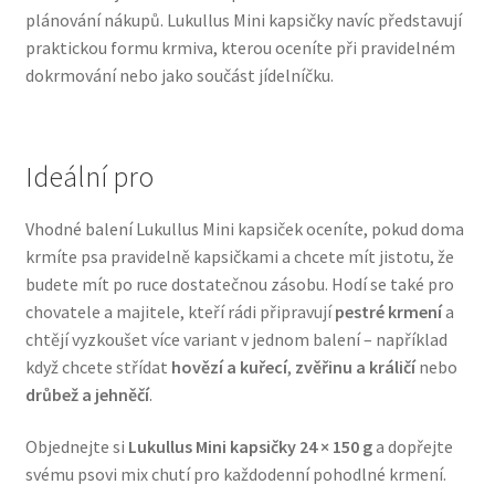
plánování nákupů. Lukullus Mini kapsičky navíc představují
Veterinární dieta pro psy
praktickou formu krmiva, kterou oceníte při pravidelném
dokrmování nebo jako součást jídelníčku.
Vodítka a obojky
Wolf of Wilderness
Ideální pro
Vhodné balení Lukullus Mini kapsiček oceníte, pokud doma
krmíte psa pravidelně kapsičkami a chcete mít jistotu, že
budete mít po ruce dostatečnou zásobu. Hodí se také pro
chovatele a majitele, kteří rádi připravují
pestré krmení
a
chtějí vyzkoušet více variant v jednom balení – například
když chcete střídat
hovězí a kuřecí
,
zvěřinu a králičí
nebo
drůbež a jehněčí
.
Objednejte si
Lukullus Mini kapsičky 24 × 150 g
a dopřejte
svému psovi mix chutí pro každodenní pohodlné krmení.