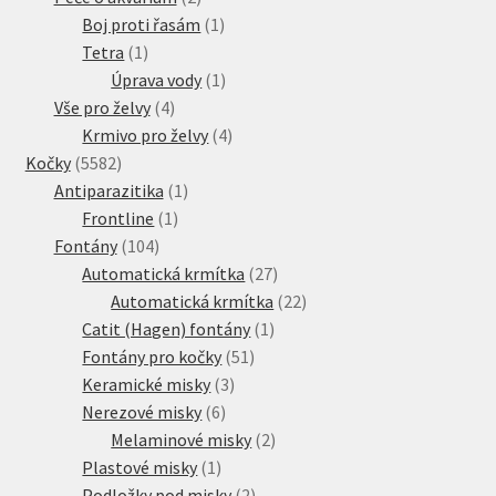
produkty
1
Boj proti řasám
1
1
produkt
Tetra
1
produkt
1
Úprava vody
1
4
produkt
Vše pro želvy
4
produkty
4
Krmivo pro želvy
4
5582
produkty
Kočky
5582
produktů
1
Antiparazitika
1
1
produkt
Frontline
1
104
produkt
Fontány
104
produktů
27
Automatická krmítka
27
produktů
22
Automatická krmítka
22
1
produktů
Catit (Hagen) fontány
1
51
produkt
Fontány pro kočky
51
3
produktů
Keramické misky
3
6
produkty
Nerezové misky
6
produktů
2
Melaminové misky
2
1
produkty
Plastové misky
1
produkt
2
Podložky pod misky
2