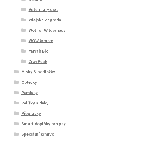
Veterinary diet
Wiejska Zagroda
Wolf of Wilderness
WOW krmivo
Yarrah Bio
Ziwi Peak
Misky & podložky
Oblečky
Pamlsky
Pelíšky a deky
Přepravky
Smart doplňky pro psy
Speciální krmivo