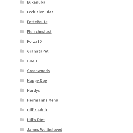
Eukanuba
Exclusion Diet
FetteBeute
Fleischeslust
Forza10
GranataPet
GRAU
Greenwoods
Happy Dog
Hardys
Herrmanns Menu
Hill's Adult
Hill’s Diet
James Wellbeloved