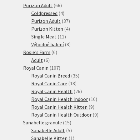
66
produktů
Purizon Adult
66
produktů
4
Coldpressed
4
produkty
37
Purizon Adult
37
produktů
4
Purizon Kitten
4
11
produkty
Single Meat
11
produktů
8
Výhodné balení
8
6
produktů
Rosie's Farm
6
6
produktů
Adult
6
produktů
107
Royal Canin
107
produktů
35
Royal Canin Breed
35
18
produktů
Royal Canin Care
18
produktů
26
Royal Canin Health
26
produktů
10
Royal Canin Health Indoor
10
9
produktů
Royal Canin Health Kitten
9
produktů
9
Royal Canin Health Outdoor
9
15
produktů
Sanabelle granule
15
produktů
5
Sanabelle Adult
5
produktů
1
Sanabelle Kitten
1