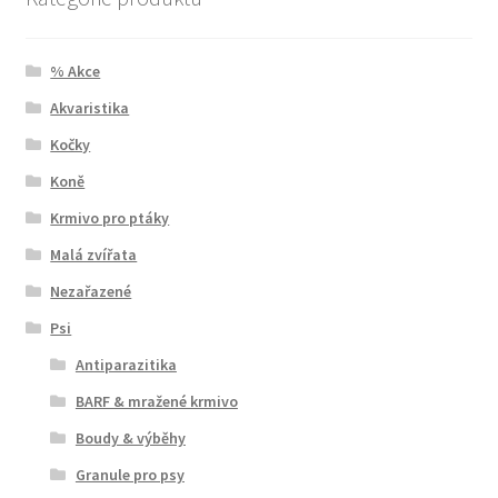
% Akce
Akvaristika
Kočky
Koně
Krmivo pro ptáky
Malá zvířata
Nezařazené
Psi
Antiparazitika
BARF & mražené krmivo
Boudy & výběhy
Granule pro psy