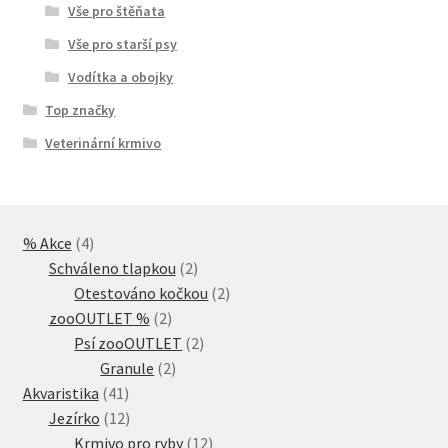
Vše pro štěňata
Vše pro starší psy
Vodítka a obojky
Top značky
Veterinární krmivo
4
% Akce
4
produkty
2
Schváleno tlapkou
2
produkty
2
Otestováno kočkou
2
2
produkty
zooOUTLET %
2
produkty
2
Psí zooOUTLET
2
2
produkty
Granule
2
41
produkty
Akvaristika
41
produktů
12
Jezírko
12
produktů
12
Krmivo pro ryby
12