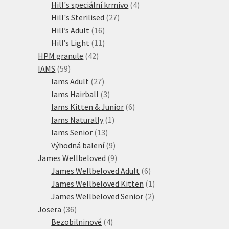
produktů
4
Hill's speciální krmivo
4
27
produkty
Hill's Sterilised
27
16
produktů
Hill’s Adult
16
produktů
11
Hill’s Light
11
42
produktů
HPM granule
42
59
produktů
IAMS
59
produktů
27
Iams Adult
27
produktů
3
Iams Hairball
3
produkty
6
Iams Kitten & Junior
6
1
produktů
Iams Naturally
1
13
produkt
Iams Senior
13
produktů
9
Výhodná balení
9
produktů
9
James Wellbeloved
9
produktů
6
James Wellbeloved Adult
6
produktů
1
James Wellbeloved Kitten
1
2
produkt
James Wellbeloved Senior
2
36
produkty
Josera
36
produktů
4
Bezobilninové
4