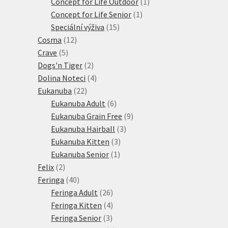
produkty
1
Concept for Life Outdoor
1
1
produkt
Concept for Life Senior
1
15
produkt
Speciální výživa
15
12
produktů
Cosma
12
5
produktů
Crave
5
produktů
2
Dogs'n Tiger
2
produkty
4
Dolina Noteci
4
22
produkty
Eukanuba
22
produktů
6
Eukanuba Adult
6
produktů
9
Eukanuba Grain Free
9
3
produktů
Eukanuba Hairball
3
3
produkty
Eukanuba Kitten
3
1
produkty
Eukanuba Senior
1
2
produkt
Felix
2
produkty
40
Feringa
40
produktů
26
Feringa Adult
26
produktů
4
Feringa Kitten
4
3
produkty
Feringa Senior
3