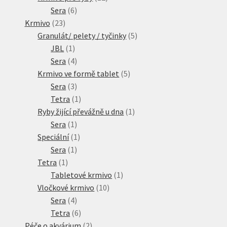
6
produktů
Sera
6
23
produktů
Krmivo
23
produktů
5
Granulát/ pelety / tyčinky
5
1
produktů
JBL
1
produkt
4
Sera
4
produkty
5
Krmivo ve formě tablet
5
3
produktů
Sera
3
produkty
1
Tetra
1
produkt
1
Ryby žijící převážně u dna
1
1
produkt
Sera
1
produkt
1
Speciální
1
1
produkt
Sera
1
1
produkt
Tetra
1
produkt
1
Tabletové krmivo
1
10
produkt
Vločkové krmivo
10
4
produktů
Sera
4
produkty
6
Tetra
6
produktů
2
Péče o akvárium
2