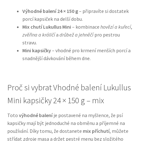
Výhodné balení 24 × 150 g
– připravíte si dostatek
N&D Farmina pro psy — Italské holistic krmivo
porcí kapsiček na delší dobu.
Mix chutí Lukullus Mini
– kombinace
hovězí a kuřecí
,
Oblečky pro psy
zvěřina a králičí
a
drůbež a jehněčí
pro pestrou
stravu.
Pamlsky pro psy
Mini kapsičky
– vhodné pro krmení menších porcí a
snadnější dávkování během dne.
Pelíšky pro psy
Ortopedické pelíšky
Proč si vybrat Vhodné balení Lukullus
Mini kapsičky 24 × 150 g – mix
Přepravky pro psy
Toto
výhodné balení
je postavené na myšlence, že psí
Purizon pro psy — Vysoký obsah masa, bez obilovin
kapsičky mají být jednoduché na obměnu a příjemné na
používání. Díky tomu, že dostanete
mix příchutí
, můžete
Royal Canin pro psy
střídat zdroje masa a držet pestré menu bez složitého