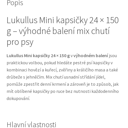
Popis
Bozita pro psy — Švédské krmivo s nordickou kvalitou
Lukullus Mini kapsičky 24 × 150
g – výhodné balení mix chutí
Brit pro psy
pro psy
Granule pro psy
Lukullus Mini kapsičky 24 × 150 g
v
výhodném balení
jsou
Natural Trainer pro psy — Italské krmivo s
praktickou volbou, pokud hledáte pestré psí kapsičky v
přírodními složkami
kombinaci hovězí a kuřecí, zvěřiny a králičího masa a také
drůbeže s jehněčím. Mix chutí usnadní střídání jídel,
Happy Dog — Německá kvalita a přirozené složení
pomůže zpestřit denní krmení a zároveň je to způsob, jak
mít oblíbené kapsičky po ruce bez nutnosti každodenního
Hill’s pro psy
dokupování.
Hračky pro psy
Hlavní vlastnosti
Konzervy a kapsičky pro psy