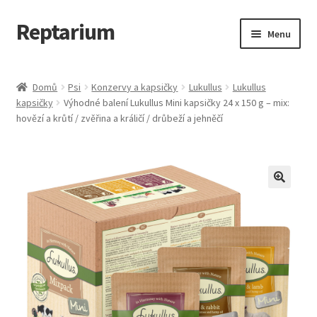
Reptarium
Přeskočit
Přejít
Menu
na
k
navigaci
obsahu
Úvodní stránka
webu
Domů
Psi
Konzervy a kapsičky
Lukullus
Lukullus
kapsičky
Výhodné balení Lukullus Mini kapsičky 24 x 150 g – mix:
Košík
hovězí a krůtí / zvěřina a králičí / drůbeží a jehněčí
Malá zvířata — Klece, krmivo, vybavení
Můj účet
Obchod
Pokladna
Vše pro kočky