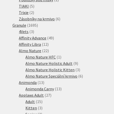
5
produkty
TIAKI
5
2
produktů
Trixie
2
produkty
6
Zásobníky na krmivo
6
1695
produktů
Granule
1695
3
produktů
4Vets
3
produkty
49
Affinity Advance
49
12
produktů
Affinity Libra
12
produktů
22
Almo Nature
22
produktů
1
Almo Nature HFC
1
produkt
9
Almo Nature Holistic Adult
9
produktů
3
Almo Nature Holistic Kitten
3
produkty
6
Almo Nature Speciální krmivo
6
13
produktů
Animonda
13
produktů
13
Animonda Carny
13
27
produktů
Applaws Adult
27
15
produktů
Adult
15
produktů
3
Kitten
3
3
produkty