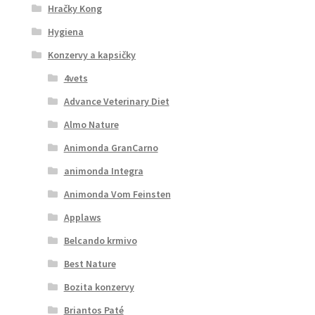
Hračky Kong
Hygiena
Konzervy a kapsičky
4vets
Advance Veterinary Diet
Almo Nature
Animonda GranCarno
animonda Integra
Animonda Vom Feinsten
Applaws
Belcando krmivo
Best Nature
Bozita konzervy
Briantos Paté