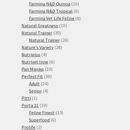
10
produktů
Farmina N&D Quinoa
10
produktů
6
Farmina N&D Tropical
6
produktů
8
Farmina Vet Life Feline
8
10
produktů
Natural Greatness
10
30
produktů
Natural Trainer
30
produktů
26
Natural Trainer
26
28
produktů
Nature's Variety
28
4
produktů
Nutriplus
4
produkty
6
Nutrivet Inne
6
10
produktů
Pan Mięsko
10
30
produktů
Perfect Fit
30
24
produktů
Adult
24
4
produktů
Senior
4
1
produkty
Pitti
1
produkt
19
Porta 21
19
produktů
13
Feline Finest
13
6
produktů
Superfood
6
2
produktů
Prolife
2