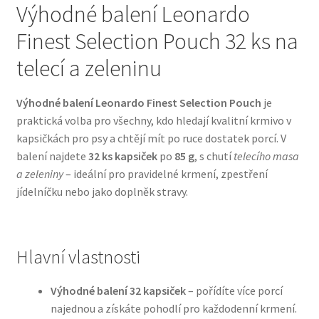
Výhodné balení Leonardo
Finest Selection Pouch 32 ks na
Bozita pro psy — Švédské krmivo s nordickou kvalitou
telecí a zeleninu
Brit pro psy
Výhodné balení Leonardo Finest Selection Pouch
je
Granule pro psy
praktická volba pro všechny, kdo hledají kvalitní krmivo v
kapsičkách pro psy a chtějí mít po ruce dostatek porcí. V
Natural Trainer pro psy — Italské krmivo s
balení najdete
32 ks kapsiček
po
85 g
, s chutí
telecího masa
přírodními složkami
a zeleniny
– ideální pro pravidelné krmení, zpestření
jídelníčku nebo jako doplněk stravy.
Happy Dog — Německá kvalita a přirozené složení
Hill’s pro psy
Hlavní vlastnosti
Hračky pro psy
Výhodné balení 32 kapsiček
– pořídíte více porcí
najednou a získáte pohodlí pro každodenní krmení.
Konzervy a kapsičky pro psy