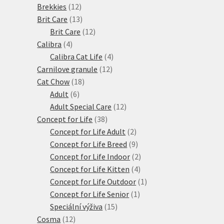
12
produktů
Brekkies
12
produktů
13
Brit Care
13
produktů
12
Brit Care
12
4
produktů
Calibra
4
produkty
4
Calibra Cat Life
4
12
produkty
Carnilove granule
12
18
produktů
Cat Chow
18
6
produktů
Adult
6
produktů
12
Adult Special Care
12
38
produktů
Concept for Life
38
produktů
2
Concept for Life Adult
2
produkty
9
Concept for Life Breed
9
produktů
2
Concept for Life Indoor
2
4
produkty
Concept for Life Kitten
4
produkty
1
Concept for Life Outdoor
1
1
produkt
Concept for Life Senior
1
15
produkt
Speciální výživa
15
12
produktů
Cosma
12