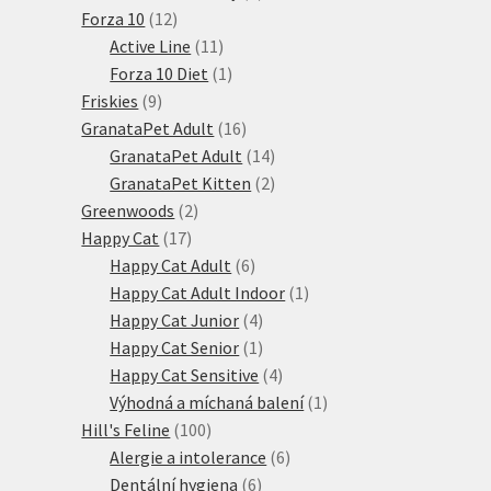
12
produktů
Forza 10
12
produktů
11
Active Line
11
produktů
1
Forza 10 Diet
1
9
produkt
Friskies
9
produktů
16
GranataPet Adult
16
produktů
14
GranataPet Adult
14
produktů
2
GranataPet Kitten
2
2
produkty
Greenwoods
2
17
produkty
Happy Cat
17
produktů
6
Happy Cat Adult
6
produktů
1
Happy Cat Adult Indoor
1
4
produkt
Happy Cat Junior
4
produkty
1
Happy Cat Senior
1
produkt
4
Happy Cat Sensitive
4
produkty
1
Výhodná a míchaná balení
1
100
produkt
Hill's Feline
100
produktů
6
Alergie a intolerance
6
6
produktů
Dentální hygiena
6