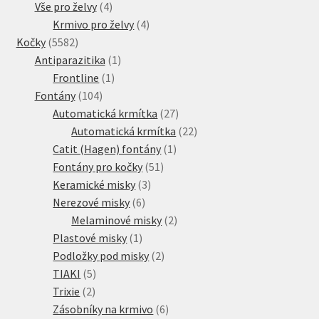
4
produkt
Vše pro želvy
4
produkty
4
Krmivo pro želvy
4
5582
produkty
Kočky
5582
produktů
1
Antiparazitika
1
1
produkt
Frontline
1
104
produkt
Fontány
104
produktů
27
Automatická krmítka
27
produktů
22
Automatická krmítka
22
1
produktů
Catit (Hagen) fontány
1
51
produkt
Fontány pro kočky
51
3
produktů
Keramické misky
3
6
produkty
Nerezové misky
6
produktů
2
Melaminové misky
2
1
produkty
Plastové misky
1
produkt
2
Podložky pod misky
2
5
produkty
TIAKI
5
2
produktů
Trixie
2
produkty
6
Zásobníky na krmivo
6