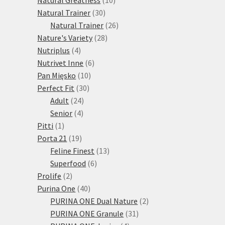
30
produktů
Natural Trainer
30
produktů
26
Natural Trainer
26
28
produktů
Nature's Variety
28
4
produktů
Nutriplus
4
produkty
6
Nutrivet Inne
6
10
produktů
Pan Mięsko
10
30
produktů
Perfect Fit
30
24
produktů
Adult
24
4
produktů
Senior
4
1
produkty
Pitti
1
produkt
19
Porta 21
19
produktů
13
Feline Finest
13
6
produktů
Superfood
6
2
produktů
Prolife
2
produkty
40
Purina One
40
produktů
2
PURINA ONE Dual Nature
2
31
produkty
PURINA ONE Granule
31