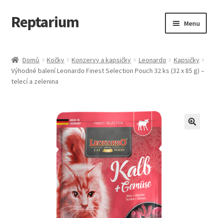
Reptarium
Přeskočit
Přejít
Menu
na
k
navigaci
obsahu
Úvodní stránka
webu
Domů
Kočky
Konzervy a kapsičky
Leonardo
Kapsičky
Výhodné balení Leonardo Finest Selection Pouch 32 ks (32 x 85 g) –
Košík
telecí a zelenina
Malá zvířata — Klece, krmivo, vybavení
Můj účet
Obchod
Pokladna
Vše pro kočky