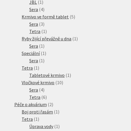
1
produktů
JBL
1
produkt
4
Sera
4
produkty
5
Krmivo ve formě tablet
5
3
produktů
Sera
3
produkty
1
Tetra
1
produkt
1
Ryby žijící převážně u dna
1
1
produkt
Sera
1
produkt
1
Speciální
1
1
produkt
Sera
1
1
produkt
Tetra
1
produkt
1
Tabletové krmivo
1
10
produkt
Vločkové krmivo
10
4
produktů
Sera
4
produkty
6
Tetra
6
produktů
2
Péče o akvárium
2
produkty
1
Boj proti řasám
1
1
produkt
Tetra
1
produkt
1
Úprava vody
1