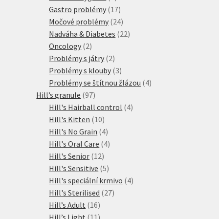
produktů
17
Gastro problémy
17
produktů
24
Močové problémy
24
produktů
22
Nadváha & Diabetes
22
2
produktů
Oncology
2
produkty
2
Problémy s játry
2
produkty
3
Problémy s klouby
3
produkty
4
Problémy se štítnou žlázou
4
97
produkty
Hill’s granule
97
produktů
4
Hill's Hairball control
4
10
produkty
Hill's Kitten
10
produktů
4
Hill's No Grain
4
produkty
4
Hill's Oral Care
4
12
produkty
Hill's Senior
12
produktů
5
Hill's Sensitive
5
produktů
4
Hill's speciální krmivo
4
27
produkty
Hill's Sterilised
27
16
produktů
Hill’s Adult
16
produktů
11
Hill’s Light
11