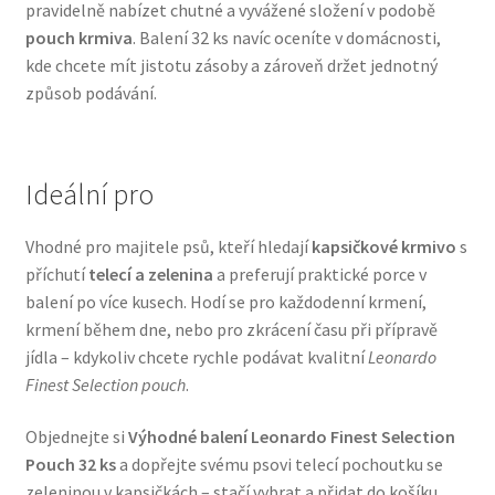
pravidelně nabízet chutné a vyvážené složení v podobě
Veterinární dieta pro psy
pouch krmiva
. Balení 32 ks navíc oceníte v domácnosti,
kde chcete mít jistotu zásoby a zároveň držet jednotný
Vodítka a obojky
způsob podávání.
Wolf of Wilderness
Ideální pro
Vhodné pro majitele psů, kteří hledají
kapsičkové krmivo
s
příchutí
telecí a zelenina
a preferují praktické porce v
balení po více kusech. Hodí se pro každodenní krmení,
krmení během dne, nebo pro zkrácení času při přípravě
jídla – kdykoliv chcete rychle podávat kvalitní
Leonardo
Finest Selection pouch
.
Objednejte si
Výhodné balení Leonardo Finest Selection
Pouch 32 ks
a dopřejte svému psovi telecí pochoutku se
zeleninou v kapsičkách – stačí vybrat a přidat do košíku.