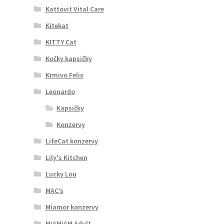
Kattovit Vital Care
Kitekat
KITTY Cat
Kočky kapsičky
Krmivo Felix
Leonardo
Kapsičky
Konzervy
LifeCat konzervy
Lily's Kitchen
Lucky Lou
MAC’s
Miamor konzervy
MjAMjAM Adult