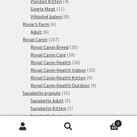
produktů
4
Purizon Kitten
4
11
produkty
Single Meat
11
produktů
8
Výhodné balení
8
6
produktů
Rosie's Farm
6
6
produktů
Adult
6
produktů
107
Royal Canin
107
produktů
35
Royal Canin Breed
35
18
produktů
Royal Canin Care
18
produktů
26
Royal Canin Health
26
produktů
10
Royal Canin Health Indoor
10
9
produktů
Royal Canin Health Kitten
9
produktů
9
Royal Canin Health Outdoor
9
15
produktů
Sanabelle granule
15
produktů
5
Sanabelle Adult
5
produktů
1
Sanabelle Kitten
1
1
produkt
Sanabelle Senior
1
produkt
8
Sanabelle speciální výživa
8
0
Hledat:
Hledat
28
produktů
Schesir
28