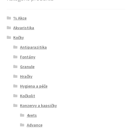
% Akce
Akvaristika
Kočky
Antiparazitika
Fontány
Granule
Hračky
Hygiena a péče
Kočkolit
Konzervy a kapsičky
4vets
Advance