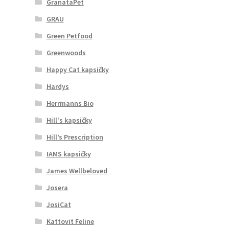
GranataPet
GRAU
Green Petfood
Greenwoods
Happy Cat kapsičky
Hardys
Herrmanns Bio
Hill's kapsičky
Hill’s Prescription
IAMS kapsičky
James Wellbeloved
Josera
JosiCat
Kattovit Feline