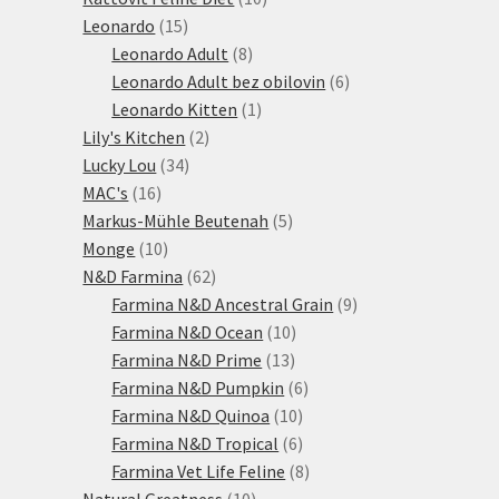
15
produktů
Leonardo
15
produktů
8
Leonardo Adult
8
produktů
6
Leonardo Adult bez obilovin
6
1
produktů
Leonardo Kitten
1
2
produkt
Lily's Kitchen
2
34
produkty
Lucky Lou
34
16
produktů
MAC's
16
produktů
5
Markus-Mühle Beutenah
5
10
produktů
Monge
10
produktů
62
N&D Farmina
62
produktů
9
Farmina N&D Ancestral Grain
9
10
produktů
Farmina N&D Ocean
10
13
produktů
Farmina N&D Prime
13
produktů
6
Farmina N&D Pumpkin
6
10
produktů
Farmina N&D Quinoa
10
produktů
6
Farmina N&D Tropical
6
produktů
8
Farmina Vet Life Feline
8
10
produktů
Natural Greatness
10