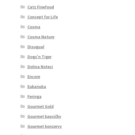
Catz Finefood
Concept for Life
Cosma
Cosma Nature
Disugual
Dogs'n Tiger
Dolina Noteci
Encore
Eukanuba
Feringa
Gourmet Gold
Gourmet kapsičky
Gourmet konzervy