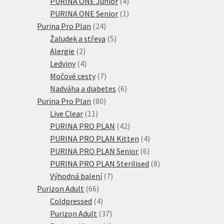
4
produktů
PURINA ONE Junior
4
produkty
1
PURINA ONE Senior
1
24
produkt
Purina Pro Plan
24
produktů
5
Žaludek a střeva
5
2
produktů
Alergie
2
produkty
4
Ledviny
4
produkty
7
Močové cesty
7
produktů
6
Nadváha a diabetes
6
80
produktů
Purina Pro Plan
80
11
produktů
Live Clear
11
produktů
42
PURINA PRO PLAN
42
produktů
4
PURINA PRO PLAN Kitten
4
6
produkty
PURINA PRO PLAN Senior
6
produktů
8
PURINA PRO PLAN Sterilised
8
7
produktů
Výhodná balení
7
66
produktů
Purizon Adult
66
produktů
4
Coldpressed
4
produkty
37
Purizon Adult
37