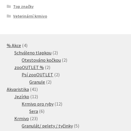
Top značky
Veterinární krmivo
4
% Akce
4
produkty
2
Schváleno tlapkou
2
produkty
2
Otestováno kočkou
2
2
produkty
zooOUTLET %
2
produkty
2
Psí zooOUTLET
2
2
produkty
Granule
2
41
produkty
Akvaristika
41
produktů
12
Jezírko
12
produktů
12
Krmivo pro ryby
12
6
produktů
Sera
6
23
produktů
Krmivo
23
produktů
5
Granulát/ pelety / tyčinky
5