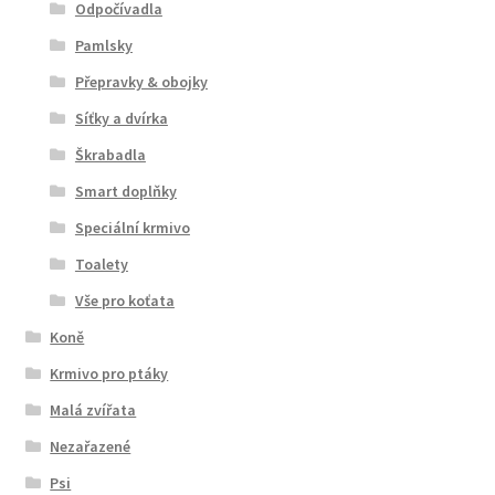
Odpočívadla
Pamlsky
Přepravky & obojky
Síťky a dvírka
Škrabadla
Smart doplňky
Speciální krmivo
Toalety
Vše pro koťata
Koně
Krmivo pro ptáky
Malá zvířata
Nezařazené
Psi