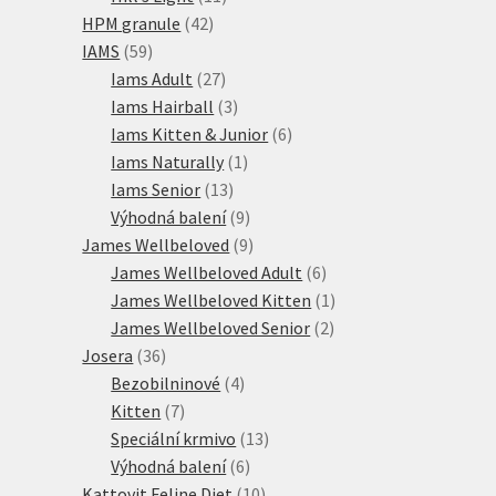
42
produktů
HPM granule
42
59
produktů
IAMS
59
produktů
27
Iams Adult
27
produktů
3
Iams Hairball
3
produkty
6
Iams Kitten & Junior
6
1
produktů
Iams Naturally
1
13
produkt
Iams Senior
13
produktů
9
Výhodná balení
9
produktů
9
James Wellbeloved
9
produktů
6
James Wellbeloved Adult
6
produktů
1
James Wellbeloved Kitten
1
2
produkt
James Wellbeloved Senior
2
36
produkty
Josera
36
produktů
4
Bezobilninové
4
7
produkty
Kitten
7
produktů
13
Speciální krmivo
13
6
produktů
Výhodná balení
6
produktů
10
Kattovit Feline Diet
10