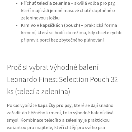
Příchuť telecí a zelenina
– skvělá volba pro psy,
kteří mají rádi jemné masové chutě doplněné o
N&D Farmina pro psy — Italské holistic krmivo
zeleninovou složku.
Krmivo v kapsičkách (pouch)
– praktická forma
Oblečky pro psy
krmení, která se hodí i do režimu, kdy chcete rychle
připravit porci bez zbytečného plánování.
Pamlsky pro psy
Pelíšky pro psy
Proč si vybrat Výhodné balení
Ortopedické pelíšky
Leonardo Finest Selection Pouch 32
ks (telecí a zelenina)
Přepravky pro psy
Pokud vybíráte
kapsičky pro psy
, které se dají snadno
Purizon pro psy — Vysoký obsah masa, bez obilovin
zařadit do běžného krmení, toto výhodné balení dává
smysl. Kombinace
telecího
a
zeleniny
je praktickou
Royal Canin pro psy
variantou pro majitele, kteří chtějí pro svého psa