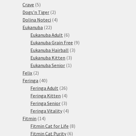
5
produktů
Crave
5
produktů
2
Dogs'n Tiger
2
produkty
4
Dolina Noteci
4
22
produkty
Eukanuba
22
produktů
6
Eukanuba Adult
6
produktů
9
Eukanuba Grain Free
9
3
produktů
Eukanuba Hairball
3
3
produkty
Eukanuba Kitten
3
1
produkty
Eukanuba Senior
1
2
produkt
Felix
2
produkty
40
Feringa
40
produktů
26
Feringa Adult
26
produktů
4
Feringa Kitten
4
3
produkty
Feringa Senior
3
produkty
4
Feringa Vitality
4
14
produkty
Fitmin
14
produktů
8
Fitmin Cat for Life
8
6
produktů
Fitmin Cat Purity
6