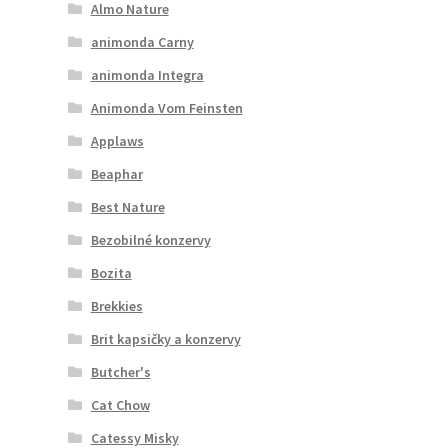
Almo Nature
animonda Carny
animonda Integra
Animonda Vom Feinsten
Applaws
Beaphar
Best Nature
Bezobilné konzervy
Bozita
Brekkies
Brit kapsičky a konzervy
Butcher's
Cat Chow
Catessy Misky