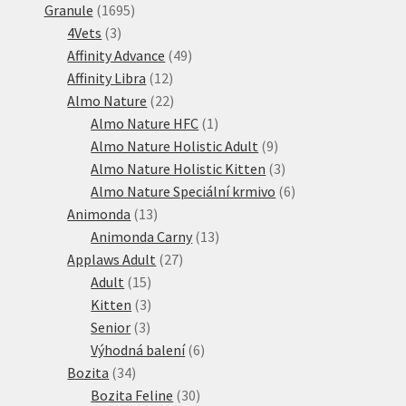
1695
produktů
Granule
1695
3
produktů
4Vets
3
produkty
49
Affinity Advance
49
12
produktů
Affinity Libra
12
produktů
22
Almo Nature
22
produktů
1
Almo Nature HFC
1
produkt
9
Almo Nature Holistic Adult
9
produktů
3
Almo Nature Holistic Kitten
3
produkty
6
Almo Nature Speciální krmivo
6
13
produktů
Animonda
13
produktů
13
Animonda Carny
13
27
produktů
Applaws Adult
27
15
produktů
Adult
15
produktů
3
Kitten
3
3
produkty
Senior
3
produkty
6
Výhodná balení
6
34
produktů
Bozita
34
produktů
30
Bozita Feline
30