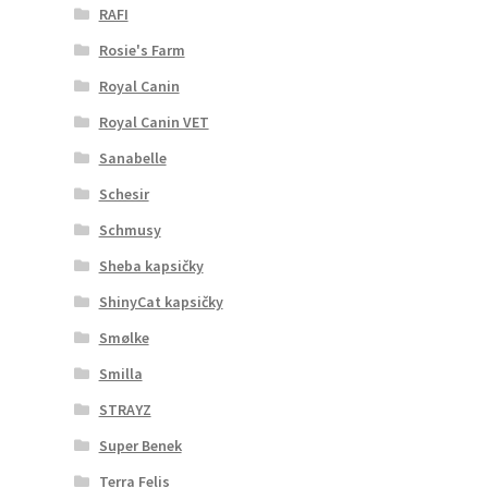
RAFI
Rosie's Farm
Royal Canin
Royal Canin VET
Sanabelle
Schesir
Schmusy
Sheba kapsičky
ShinyCat kapsičky
Smølke
Smilla
STRAYZ
Super Benek
Terra Felis