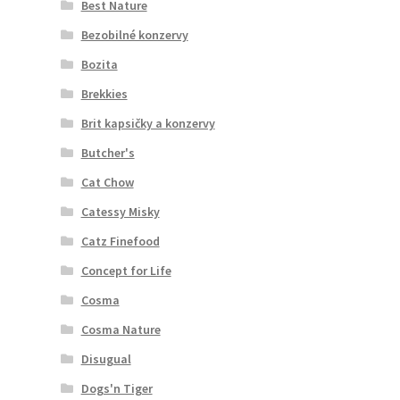
Best Nature
Bezobilné konzervy
Bozita
Brekkies
Brit kapsičky a konzervy
Butcher's
Cat Chow
Catessy Misky
Catz Finefood
Concept for Life
Cosma
Cosma Nature
Disugual
Dogs'n Tiger