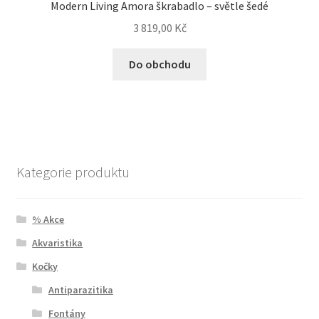
Modern Living Amora škrabadlo – světle šedé
3 819,00
Kč
Do obchodu
Kategorie produktu
% Akce
Akvaristika
Kočky
Antiparazitika
Fontány