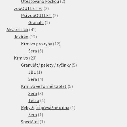
produkty
2
Otestováno kočkou
2
2
produkty
zooOUTLET %
2
produkty
2
Psí zooOUTLET
2
2
produkty
Granule
2
41
produkty
Akvaristika
41
produktů
12
Jezírko
12
produktů
12
Krmivo pro ryby
12
6
produktů
Sera
6
23
produktů
Krmivo
23
produktů
5
Granulát/ pelety / tyčinky
5
1
produktů
JBL
1
produkt
4
Sera
4
produkty
5
Krmivo ve formě tablet
5
3
produktů
Sera
3
produkty
1
Tetra
1
produkt
1
Ryby žijící převážně u dna
1
1
produkt
Sera
1
produkt
1
Speciální
1