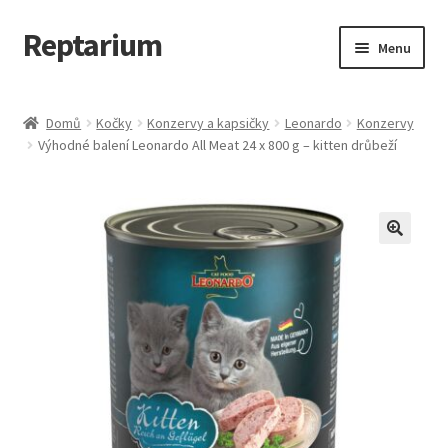
Reptarium
Přeskočit
Přejít
Menu
na
k
navigaci
obsahu
Úvodní stránka
webu
Domů
Kočky
Konzervy a kapsičky
Leonardo
Konzervy
Výhodné balení Leonardo All Meat 24 x 800 g – kitten drůbeží
Košík
Malá zvířata — Klece, krmivo, vybavení
Můj účet
Obchod
Pokladna
Vše pro kočky