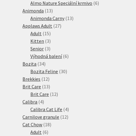
produkty
6
Almo Nature Speciální krmivo
6
13
produktů
Animonda
13
produktů
13
Animonda Carny
13
27
produktů
Applaws Adult
27
15
produktů
Adult
15
produktů
3
Kitten
3
3
produkty
Senior
3
produkty
6
Výhodná balení
6
34
produktů
Bozita
34
produktů
30
Bozita Feline
30
12
produktů
Brekkies
12
produktů
13
Brit Care
13
produktů
12
Brit Care
12
4
produktů
Calibra
4
produkty
4
Calibra Cat Life
4
12
produkty
Carnilove granule
12
18
produktů
Cat Chow
18
6
produktů
Adult
6