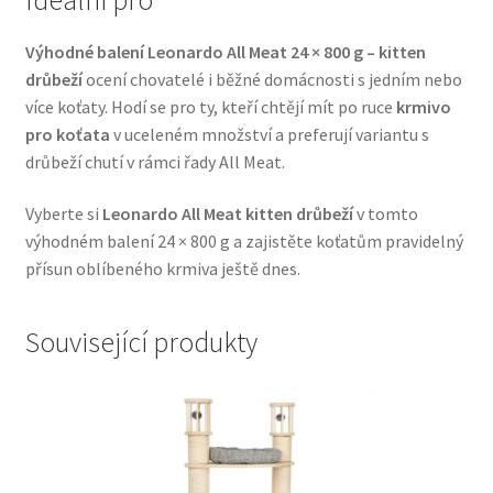
Veterinární dieta pro psy
Výhodné balení Leonardo All Meat 24 × 800 g – kitten
drůbeží
ocení chovatelé i běžné domácnosti s jedním nebo
Vodítka a obojky
více koťaty. Hodí se pro ty, kteří chtějí mít po ruce
krmivo
pro koťata
v uceleném množství a preferují variantu s
Wolf of Wilderness
drůbeží chutí v rámci řady All Meat.
Vyberte si
Leonardo All Meat kitten drůbeží
v tomto
výhodném balení 24 × 800 g a zajistěte koťatům pravidelný
přísun oblíbeného krmiva ještě dnes.
Související produkty