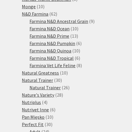
10
produktů
Monge
10
produktů
62
N&D Farmina
62
produktů
9
Farmina N&D Ancestral Grain
9
10
produktů
Farmina N&D Ocean
10
13
produktů
Farmina N&D Prime
13
produktů
6
Farmina N&D Pumpkin
6
10
produktů
Farmina N&D Quinoa
10
produktů
6
Farmina N&D Tropical
6
produktů
8
Farmina Vet Life Feline
8
10
produktů
Natural Greatness
10
30
produktů
Natural Trainer
30
produktů
26
Natural Trainer
26
28
produktů
Nature's Variety
28
4
produktů
Nutriplus
4
produkty
6
Nutrivet Inne
6
10
produktů
Pan Mięsko
10
30
produktů
Perfect Fit
30
24
produktů
Adult
24