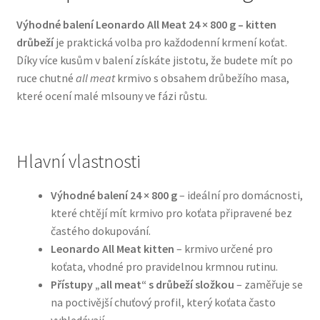
Výhodné balení Leonardo All Meat 24 × 800 g – kitten
Bozita pro psy — Švédské krmivo s nordickou kvalitou
drůbeží
je praktická volba pro každodenní krmení koťat.
Díky více kusům v balení získáte jistotu, že budete mít po
Brit pro psy
ruce chutné
all meat
krmivo s obsahem drůbežího masa,
které ocení malé mlsouny ve fázi růstu.
Granule pro psy
Natural Trainer pro psy — Italské krmivo s
Hlavní vlastnosti
přírodními složkami
Výhodné balení 24 × 800 g
– ideální pro domácnosti,
Happy Dog — Německá kvalita a přirozené složení
které chtějí mít krmivo pro koťata připravené bez
častého dokupování.
Hill’s pro psy
Leonardo All Meat kitten
– krmivo určené pro
koťata, vhodné pro pravidelnou krmnou rutinu.
Hračky pro psy
Přístupy „all meat“ s drůbeží složkou
– zaměřuje se
na poctivější chuťový profil, který koťata často
Konzervy a kapsičky pro psy