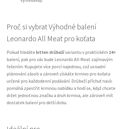
vyhledávají.
N&D Farmina pro psy — Italské holistic krmivo
Proč si vybrat Výhodné balení
Oblečky pro psy
Leonardo All Meat pro koťata
Pamlsky pro psy
Pokud hledáte
kitten drůbeží
variantu v praktickém
24×
balení, pak pro vás bude Leonardo All Meat zajímavým
Pelíšky pro psy
řešením. Kupujete více porcí najednou, což usnadní
plánování zásob a zároveň získáte krmivo pro koťata
Ortopedické pelíšky
určené pro každodenní podávání. Drůbeží příchuť navíc
pomáhá zpestřit krmnou nabídku a hodí se, když chcete
Přepravky pro psy
držet jednotnou značku a druh krmiva, ale zároveň mít
dostatek balení pro delší dobu.
Purizon pro psy — Vysoký obsah masa, bez obilovin
Royal Canin pro psy
Ideální pro