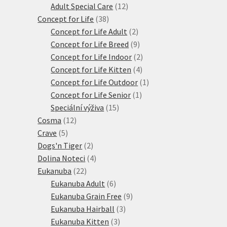
produktů
12
Adult Special Care
12
38
produktů
Concept for Life
38
produktů
2
Concept for Life Adult
2
produkty
9
Concept for Life Breed
9
produktů
2
Concept for Life Indoor
2
4
produkty
Concept for Life Kitten
4
produkty
1
Concept for Life Outdoor
1
1
produkt
Concept for Life Senior
1
15
produkt
Speciální výživa
15
12
produktů
Cosma
12
5
produktů
Crave
5
produktů
2
Dogs'n Tiger
2
produkty
4
Dolina Noteci
4
22
produkty
Eukanuba
22
produktů
6
Eukanuba Adult
6
produktů
9
Eukanuba Grain Free
9
3
produktů
Eukanuba Hairball
3
3
produkty
Eukanuba Kitten
3