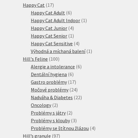
17
produkty
Happy Cat
17
produktů
6
Happy Cat Adult
6
produktů
1
Happy Cat Adult Indoor
1
4
produkt
Happy Cat Junior
4
produkty
1
Happy Cat Senior
1
produkt
4
Happy Cat Sensitive
4
produkty
1
Výhodná a míchaná balení
1
100
produkt
Hill's Feline
100
produktů
6
Alergie a intolerance
6
6
produktů
Dentální hygiena
6
produktů
17
Gastro problémy
17
produktů
24
Močové problémy
24
produktů
22
Nadváha & Diabetes
22
2
produktů
Oncology
2
produkty
2
Problémy s játry
2
produkty
3
Problémy s klouby
3
produkty
4
Problémy se štítnou žlázou
4
97
produkty
Hill’s granule
97