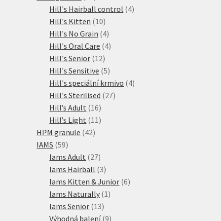
produktů
4
Hill's Hairball control
4
10
produkty
Hill's Kitten
10
produktů
4
Hill's No Grain
4
produkty
4
Hill's Oral Care
4
12
produkty
Hill's Senior
12
produktů
5
Hill's Sensitive
5
produktů
4
Hill's speciální krmivo
4
27
produkty
Hill's Sterilised
27
16
produktů
Hill’s Adult
16
produktů
11
Hill’s Light
11
42
produktů
HPM granule
42
59
produktů
IAMS
59
produktů
27
Iams Adult
27
produktů
3
Iams Hairball
3
produkty
6
Iams Kitten & Junior
6
1
produktů
Iams Naturally
1
13
produkt
Iams Senior
13
produktů
9
Výhodná balení
9