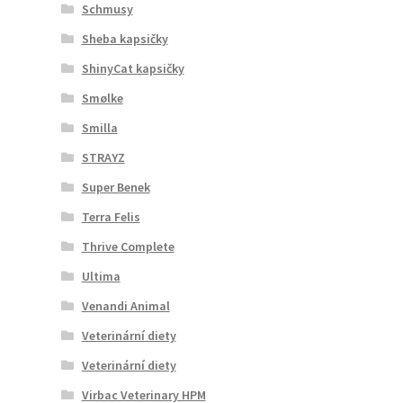
Schmusy
Sheba kapsičky
ShinyCat kapsičky
Smølke
Smilla
STRAYZ
Super Benek
Terra Felis
Thrive Complete
Ultima
Venandi Animal
Veterinární diety
Veterinární diety
Virbac Veterinary HPM