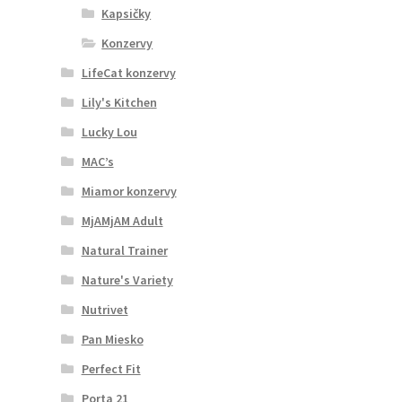
Kapsičky
Konzervy
LifeCat konzervy
Lily's Kitchen
Lucky Lou
MAC’s
Miamor konzervy
MjAMjAM Adult
Natural Trainer
Nature's Variety
Nutrivet
Pan Miesko
Perfect Fit
Porta 21