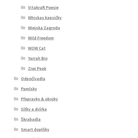
Vitakraft Poesie
Whiskas kapsičky
Wiejska Zagroda
Wild Freedom
WOW Cat
Yarrah Bio
Ziwi Peak
Odpočívadla
Pamlsky
Přepravky & obojky
Síťky a dvírka
Škrabadla
Smart doplňky