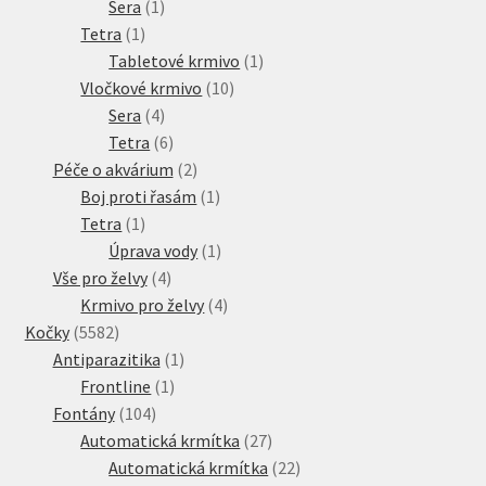
1
produkt
Sera
1
1
produkt
Tetra
1
produkt
1
Tabletové krmivo
1
10
produkt
Vločkové krmivo
10
4
produktů
Sera
4
produkty
6
Tetra
6
produktů
2
Péče o akvárium
2
produkty
1
Boj proti řasám
1
1
produkt
Tetra
1
produkt
1
Úprava vody
1
4
produkt
Vše pro želvy
4
produkty
4
Krmivo pro želvy
4
5582
produkty
Kočky
5582
produktů
1
Antiparazitika
1
1
produkt
Frontline
1
104
produkt
Fontány
104
produktů
27
Automatická krmítka
27
produktů
22
Automatická krmítka
22