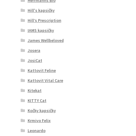
Herrmanns Bio
Hill's kapsičky
Hill’s Prescription
IAMS kapsičky
James Wellbeloved
Josera
JosiCat
Kattovit Feline
Kattovit Vital Care
Kitekat
KITTY Cat
Kočky kapsičky
Krmivo Felix
Leonardo