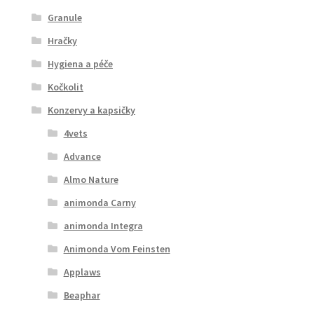
Granule
Hračky
Hygiena a péče
Kočkolit
Konzervy a kapsičky
4vets
Advance
Almo Nature
animonda Carny
animonda Integra
Animonda Vom Feinsten
Applaws
Beaphar