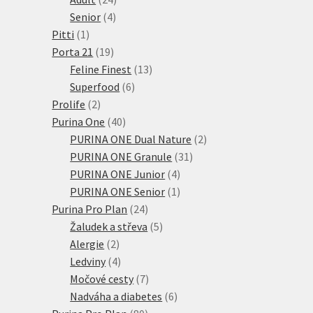
4
produktů
Senior
4
1
produkty
Pitti
1
produkt
19
Porta 21
19
produktů
13
Feline Finest
13
6
produktů
Superfood
6
2
produktů
Prolife
2
produkty
40
Purina One
40
produktů
2
PURINA ONE Dual Nature
2
31
produkty
PURINA ONE Granule
31
4
produktů
PURINA ONE Junior
4
produkty
1
PURINA ONE Senior
1
24
produkt
Purina Pro Plan
24
produktů
5
Žaludek a střeva
5
2
produktů
Alergie
2
produkty
4
Ledviny
4
produkty
7
Močové cesty
7
produktů
6
Nadváha a diabetes
6
80
produktů