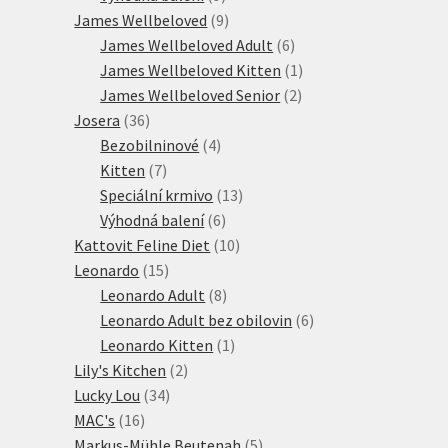
produktů
9
James Wellbeloved
9
produktů
6
James Wellbeloved Adult
6
produktů
1
James Wellbeloved Kitten
1
2
produkt
James Wellbeloved Senior
2
36
produkty
Josera
36
produktů
4
Bezobilninové
4
7
produkty
Kitten
7
produktů
13
Speciální krmivo
13
6
produktů
Výhodná balení
6
produktů
10
Kattovit Feline Diet
10
15
produktů
Leonardo
15
produktů
8
Leonardo Adult
8
produktů
6
Leonardo Adult bez obilovin
6
1
produktů
Leonardo Kitten
1
2
produkt
Lily's Kitchen
2
34
produkty
Lucky Lou
34
16
produktů
MAC's
16
produktů
5
Markus-Mühle Beutenah
5