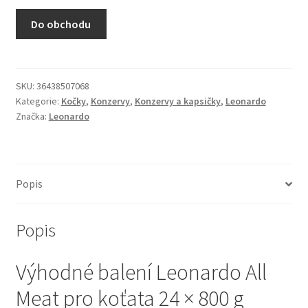
N&D Farmina pro kočky — Italské holistic krmivo
Do obchodu
Odpočívadla pro kočky
Pamlsky pro kočky
SKU:
36438507068
Kategorie:
Kočky
,
Konzervy
,
Konzervy a kapsičky
,
Leonardo
Značka:
Leonardo
Purizon pro kočky
Royal Canin pro kočky
Popis
Škrabadla pro kočky
Popis
Veterinární dieta pro kočky
Výhodné balení Leonardo All
Vše pro psy — Krmivo, doplňky, vybavení
Meat pro koťata 24 × 800 g
Boudy a výběhy