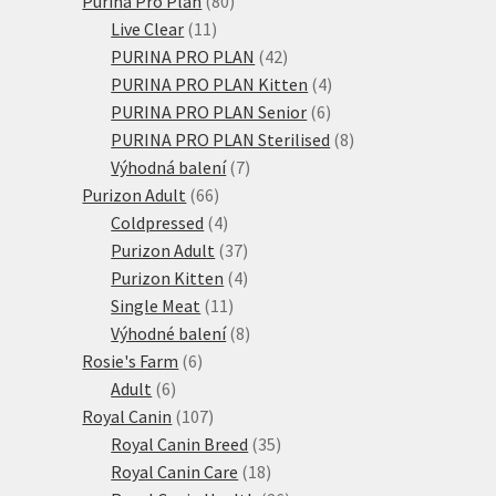
Purina Pro Plan
80
11
produktů
Live Clear
11
produktů
42
PURINA PRO PLAN
42
produktů
4
PURINA PRO PLAN Kitten
4
6
produkty
PURINA PRO PLAN Senior
6
produktů
8
PURINA PRO PLAN Sterilised
8
7
produktů
Výhodná balení
7
66
produktů
Purizon Adult
66
produktů
4
Coldpressed
4
produkty
37
Purizon Adult
37
produktů
4
Purizon Kitten
4
11
produkty
Single Meat
11
produktů
8
Výhodné balení
8
6
produktů
Rosie's Farm
6
6
produktů
Adult
6
produktů
107
Royal Canin
107
produktů
35
Royal Canin Breed
35
18
produktů
Royal Canin Care
18