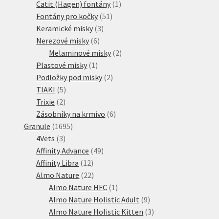
1
produktů
Catit (Hagen) fontány
1
51
produkt
Fontány pro kočky
51
3
produktů
Keramické misky
3
6
produkty
Nerezové misky
6
produktů
2
Melaminové misky
2
1
produkty
Plastové misky
1
produkt
2
Podložky pod misky
2
5
produkty
TIAKI
5
2
produktů
Trixie
2
produkty
6
Zásobníky na krmivo
6
1695
produktů
Granule
1695
3
produktů
4Vets
3
produkty
49
Affinity Advance
49
12
produktů
Affinity Libra
12
produktů
22
Almo Nature
22
produktů
1
Almo Nature HFC
1
produkt
9
Almo Nature Holistic Adult
9
produktů
3
Almo Nature Holistic Kitten
3