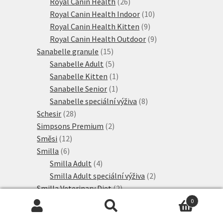
produktů
26
Royal Canin Health
26
produktů
10
Royal Canin Health Indoor
10
9
produktů
Royal Canin Health Kitten
9
produktů
9
Royal Canin Health Outdoor
9
15
produktů
Sanabelle granule
15
produktů
5
Sanabelle Adult
5
produktů
1
Sanabelle Kitten
1
1
produkt
Sanabelle Senior
1
produkt
8
Sanabelle speciální výživa
8
28
produktů
Schesir
28
produktů
2
Simpsons Premium
2
12
produkty
Směsi
12
6
produktů
Smilla
6
produktů
4
Smilla Adult
4
produkty
2
Smilla Adult speciální výživa
2
2
produkty
Smilla Veterinary Diet
2
21
produkty
SPECIFIC
21
0
produktů
15
Hledat:
Hledat
Taste of the Wild
15