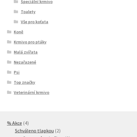
Speciální krmivo
Toalety
Vše pro koťata
Koně
Krmivo pro ptáky
Malá zvířata
Nezařazené
Psi
Top značky
Veterinární krmivo
4
% Akce
4
produkty
2
Schváleno tlapkou
2