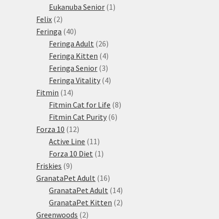
1
produkty
Eukanuba Senior
1
2
produkt
Felix
2
produkty
40
Feringa
40
produktů
26
Feringa Adult
26
produktů
4
Feringa Kitten
4
3
produkty
Feringa Senior
3
produkty
4
Feringa Vitality
4
14
produkty
Fitmin
14
produktů
8
Fitmin Cat for Life
8
6
produktů
Fitmin Cat Purity
6
12
produktů
Forza 10
12
produktů
11
Active Line
11
produktů
1
Forza 10 Diet
1
9
produkt
Friskies
9
produktů
16
GranataPet Adult
16
produktů
14
GranataPet Adult
14
produktů
2
GranataPet Kitten
2
2
produkty
Greenwoods
2