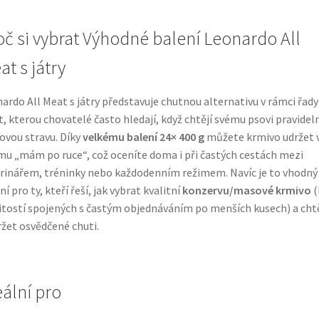
oč si vybrat Výhodné balení Leonardo All
at s játry
ardo All Meat s játry představuje chutnou alternativu v rámci řady
, kterou chovatelé často hledají, když chtějí svému psovi pravidel
vou stravu. Díky
velkému balení 24× 400 g
můžete krmivo udržet 
mu „mám po ruce“, což oceníte doma i při častých cestách mezi
rinářem, tréninky nebo každodenním režimem. Navíc je to vhodný
ní pro ty, kteří řeší, jak vybrat kvalitní
konzervu/masové krmivo
(
itostí spojených s častým objednáváním po menších kusech) a chtě
ržet osvědčené chuti.
eální pro