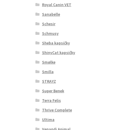
Royal Canin VET
Sanabelle
Schesir
Schmusy
Sheba kapsičky
ShinyCat kapsičky
Smølke
Smilla
STRAYZ
Super Benek
Terra Felis
Thrive Complete
Ultima
Venandi Animal