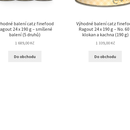
hodné balení catz finefood
Výhodné balení catz finef
agout 24 x 190 g – smíšené
Ragout 24 x 190 g – No. 60
balení (5 druhů)
klokan a kachna (190 g)
1 689,00
Kč
1 339,00
Kč
Do obchodu
Do obchodu