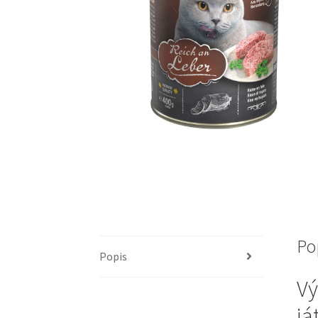
Po
Popis
Vý
já