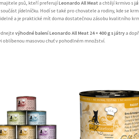
majitele psů, kteří preferují
Leonardo All Meat
a chtějí krmivo s
já
 součást jídelníčku. Hodí se také pro chovatele a rodiny, kde se krm
idelně a je praktické mít doma dostatečnou zásobu kvalitního krm
ednejte
výhodné balení Leonardo All Meat 24 × 400 g s játry
a dopř
i oblíbenou masovou chuť v pohodlném množství.