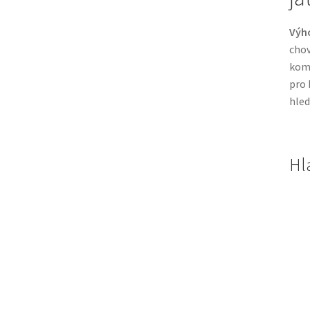
Výho
chov
komb
pro 
hle
Hl