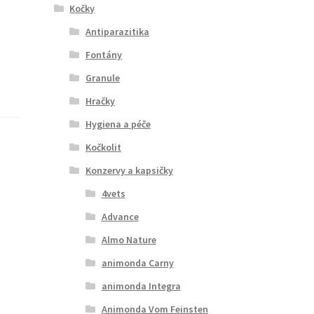
Kočky
Antiparazitika
Fontány
Granule
Hračky
Hygiena a péče
Kočkolit
Konzervy a kapsičky
4vets
Advance
Almo Nature
animonda Carny
animonda Integra
Animonda Vom Feinsten