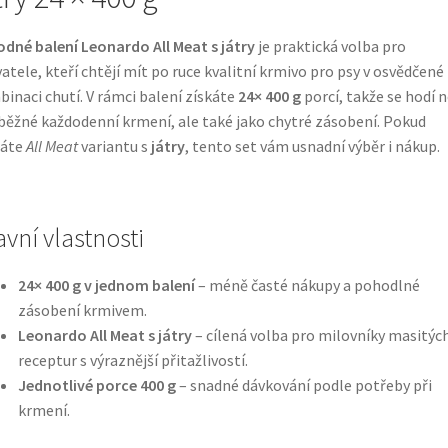
dné balení Leonardo All Meat s játry
je praktická volba pro
atele, kteří chtějí mít po ruce kvalitní krmivo pro psy v osvědčené
inaci chutí. V rámci balení získáte
24× 400 g
porcí, takže se hodí 
běžné každodenní krmení, ale také jako chytré zásobení. Pokud
dáte
All Meat
variantu s
játry
, tento set vám usnadní výběr i nákup.
avní vlastnosti
24× 400 g v jednom balení
– méně časté nákupy a pohodlné
zásobení krmivem.
Leonardo All Meat s játry
– cílená volba pro milovníky masitýc
receptur s výraznější přitažlivostí.
Jednotlivé porce 400 g
– snadné dávkování podle potřeby při
krmení.