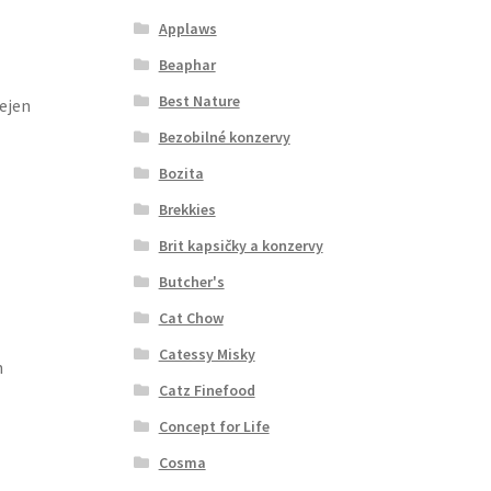
Applaws
Beaphar
Best Nature
nejen
Bezobilné konzervy
Bozita
Brekkies
Brit kapsičky a konzervy
Butcher's
Cat Chow
Catessy Misky
h
Catz Finefood
Concept for Life
Cosma