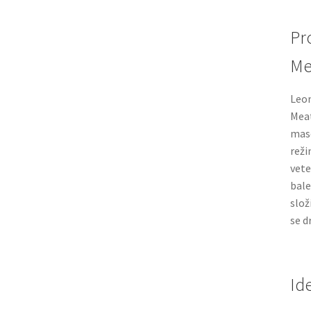
Pr
Me
Leon
Meat
maso
reži
vete
bale
slož
se d
Id