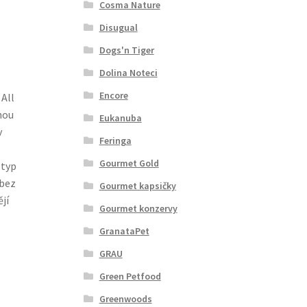
Cosma Nature
Disugual
Dogs'n Tiger
Dolina Noteci
Encore
 All
nou
Eukanuba
v
Feringa
Gourmet Gold
 typ
bez
Gourmet kapsičky
jí
Gourmet konzervy
GranataPet
GRAU
Green Petfood
Greenwoods