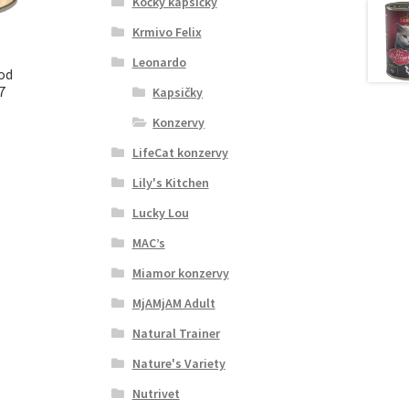
Kočky kapsičky
Krmivo Felix
Leonardo
ood
7
Kapsičky
Konzervy
LifeCat konzervy
Lily's Kitchen
Lucky Lou
MAC’s
Miamor konzervy
MjAMjAM Adult
Natural Trainer
Nature's Variety
Nutrivet