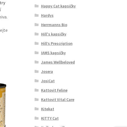
try
Happy Cat kapsičky
í
Hardys
iva.
Herrmanns Bio
ejte
Hill's kapsičky
Hill’s Prescription
IAMS kapsičky
James Wellbeloved
Josera
JosiCat
Kattovit Feline
Kattovit Vital Care
Kitekat
KITTY Cat