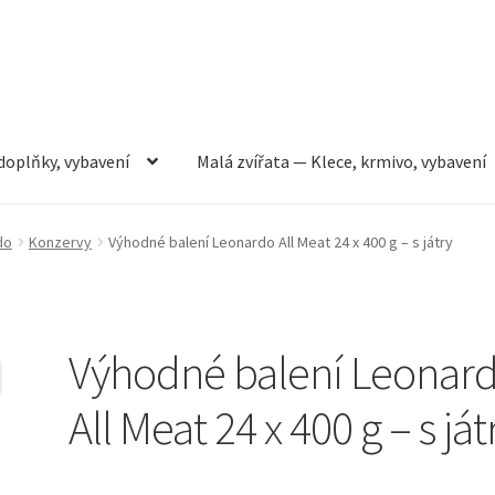
doplňky, vybavení
Malá zvířata — Klece, krmivo, vybavení
rmivo, vybavení
Můj účet
Obchod
Pokladna
Vše pro kočky
do
Konzervy
Výhodné balení Leonardo All Meat 24 x 400 g – s játry
Výhodné balení Leonar
All Meat 24 x 400 g – s ját