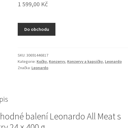
1 599,00
Kč
Do obchodu
SKU:
30691446817
Kategorie:
Kočky
,
Konzervy
,
Konzervy a kapsičky
,
Leonardo
Značka:
Leonardo
pis
hodné balení Leonardo All Meat s
try 24 × 400 g