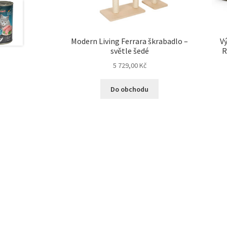
Modern Living Ferrara škrabadlo –
Vý
světle šedé
R
5 729,00
Kč
Do obchodu