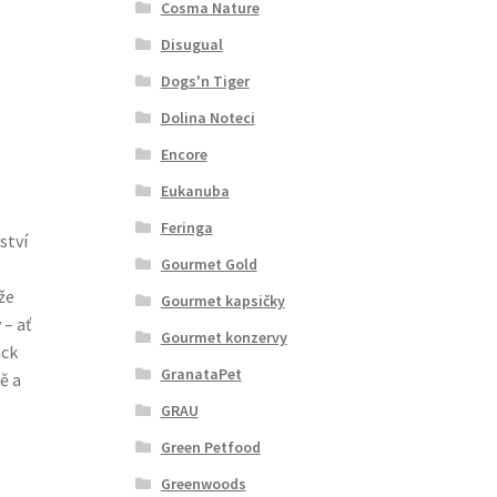
Cosma Nature
Disugual
Dogs'n Tiger
Dolina Noteci
Encore
Eukanuba
Feringa
ství
Gourmet Gold
že
Gourmet kapsičky
 – ať
Gourmet konzervy
ack
GranataPet
ě a
GRAU
Green Petfood
Greenwoods