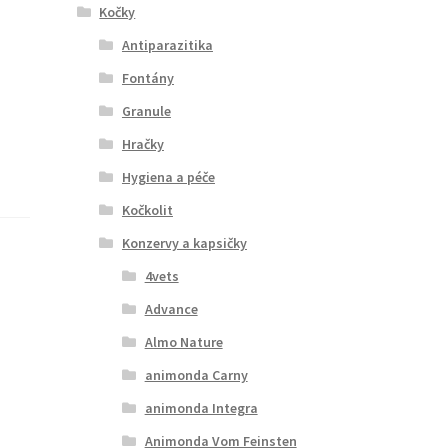
Kočky
Antiparazitika
Fontány
Granule
Hračky
Hygiena a péče
Kočkolit
Konzervy a kapsičky
4vets
Advance
Almo Nature
animonda Carny
animonda Integra
Animonda Vom Feinsten