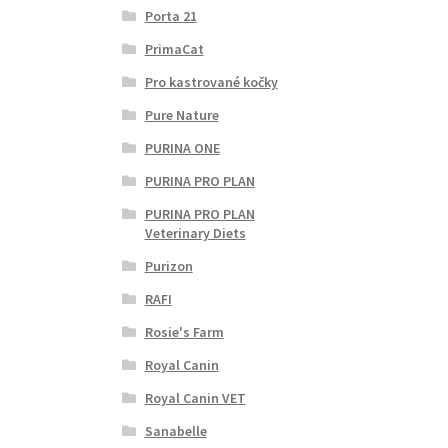
Porta 21
PrimaCat
Pro kastrované kočky
Pure Nature
PURINA ONE
PURINA PRO PLAN
PURINA PRO PLAN
Veterinary Diets
Purizon
RAFI
Rosie's Farm
Royal Canin
Royal Canin VET
Sanabelle