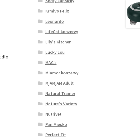
Kočky kapsičky
Krmivo Felix
Leonardo
LifeCat konzervy
Lily's Kitchen
Lucky Lou
adlo
MAC’s
Miamor konzervy
MjAMjAM Adult
Natural Trainer
Nature's Variety
Nutrivet
Pan Miesko
Perfect Fit