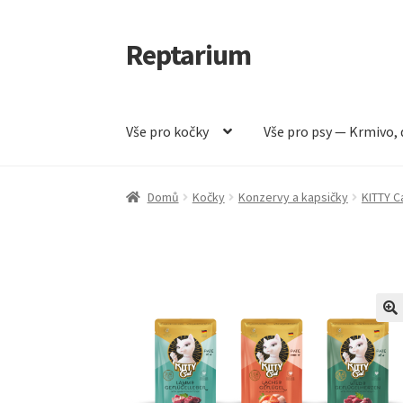
Reptarium
Přeskočit
Přejít
na
k
navigaci
obsahu
webu
Vše pro kočky
Vše pro psy — Krmivo, 
Úvodní stránka
Košík
Malá zvířata — Klece, k
Domů
Kočky
Konzervy a kapsičky
KITTY C
Vše pro psy — Krmivo, doplňky, vybavení