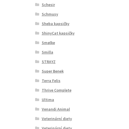
Schesir
Schmusy
Sheba kapsičky
ShinyCat kapsičky
Smølke
Smilla
STRAYZ
Super Benek
Terra Felis
Thrive Complete
Ultima
Venandi Animal
Veterinární diety
Veterinární diety