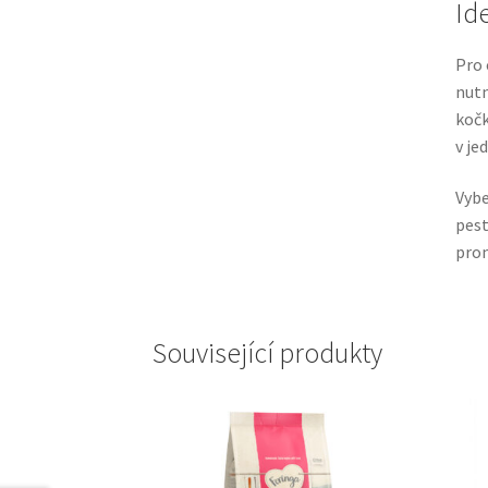
Id
Pro 
nutn
kočk
v je
Vybe
pest
prom
Související produkty