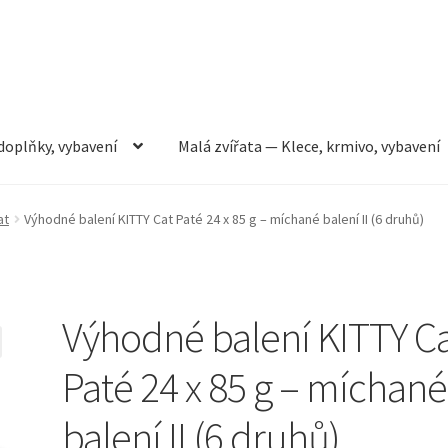
doplňky, vybavení
Malá zvířata — Klece, krmivo, vybavení
rmivo, vybavení
Můj účet
Obchod
Pokladna
Vše pro kočky
at
Výhodné balení KITTY Cat Paté 24 x 85 g – míchané balení II (6 druhů)
Výhodné balení KITTY C
Paté 24 x 85 g – míchané
balení II (6 druhů)