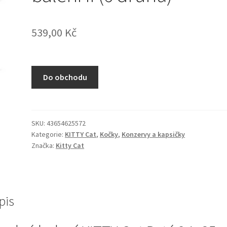
539,00
Kč
Do obchodu
SKU:
43654625572
Kategorie:
KITTY Cat
,
Kočky
,
Konzervy a kapsičky
Značka:
Kitty Cat
pis