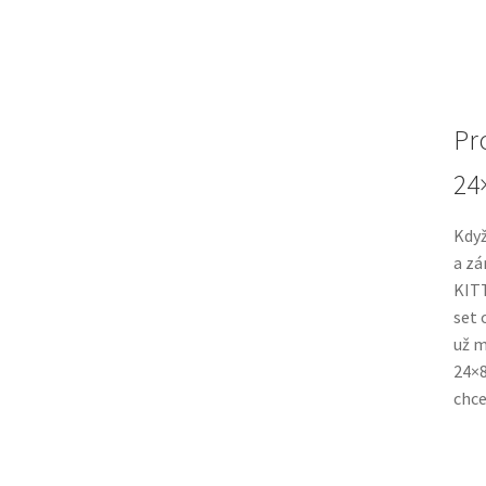
Pr
24
Když
a zá
KITT
set 
už m
24×8
chce