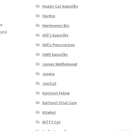
Happy Cat kapsičky
Hardys
ce
Herrmanns Bio
Paté
Hill's kapsičky
Hill’s Prescription
IAMS kapsičky
James Wellbeloved
Josera
JosiCat
Kattovit Feline
Kattovit Vital Care
Kitekat
KITTY Cat