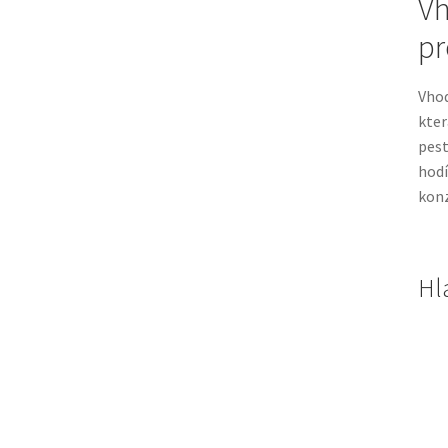
Vh
pr
Vhod
kter
pest
hodí
konz
Hl