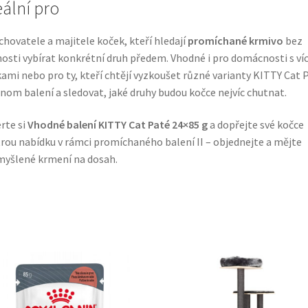
eální pro
chovatele a majitele koček, kteří hledají
promíchané krmivo
bez
osti vybírat konkrétní druh předem. Vhodné i pro domácnosti s ví
ami nebo pro ty, kteří chtějí vyzkoušet různé varianty KITTY Cat 
dnom balení a sledovat, jaké druhy budou kočce nejvíc chutnat.
rte si
Vhodné balení KITTY Cat Paté 24×85 g
a dopřejte své kočce
rou nabídku v rámci promíchaného balení II – objednejte a mějte
yšlené krmení na dosah.