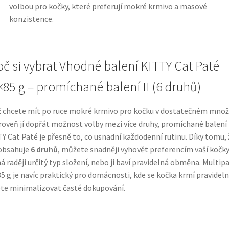
volbou pro kočky, které preferují mokré krmivo a masové
konzistence.
oč si vybrat Vhodné balení KITTY Cat Paté
×85 g – promíchané balení II (6 druhů)
 chcete mít po ruce mokré krmivo pro kočku v dostatečném množ
roveň jí dopřát možnost volby mezi více druhy, promíchané balení
Y Cat Paté je přesně to, co usnadní každodenní rutinu. Díky tomu, 
obsahuje
6 druhů
, můžete snadněji vyhovět preferencím vaší kočky
á raději určitý typ složení, nebo ji baví pravidelná obměna. Multip
5 g je navíc praktický pro domácnosti, kde se kočka krmí pravideln
te minimalizovat časté dokupování.