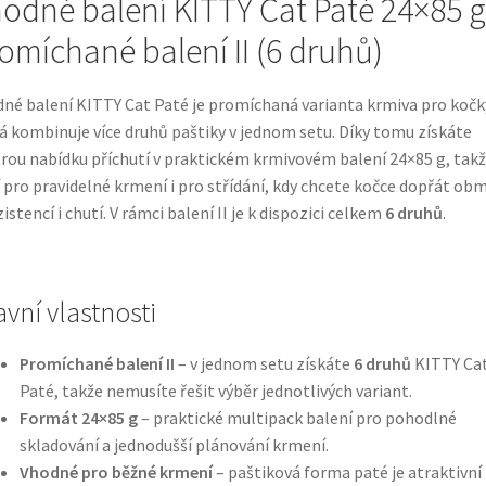
odné balení KITTY Cat Paté 24×85 g
omíchané balení II (6 druhů)
né balení KITTY Cat Paté je promíchaná varianta krmiva pro kočk
á kombinuje více druhů paštiky v jednom setu. Díky tomu získáte
rou nabídku příchutí v praktickém krmivovém balení 24×85 g, takž
 pro pravidelné krmení i pro střídání, kdy chcete kočce dopřát ob
istencí i chutí. V rámci balení II je k dispozici celkem
6 druhů
.
avní vlastnosti
Promíchané balení II
– v jednom setu získáte
6 druhů
KITTY Ca
Paté, takže nemusíte řešit výběr jednotlivých variant.
Formát 24×85 g
– praktické multipack balení pro pohodlné
skladování a jednodušší plánování krmení.
Vhodné pro běžné krmení
– paštiková forma paté je atraktivní