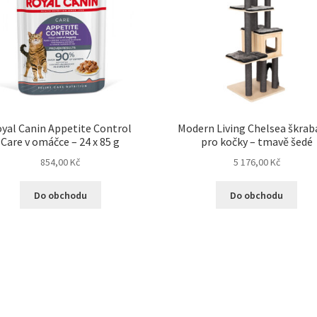
yal Canin Appetite Control
Modern Living Chelsea škrab
Care v omáčce – 24 x 85 g
pro kočky – tmavě šedé
854,00
Kč
5 176,00
Kč
Do obchodu
Do obchodu