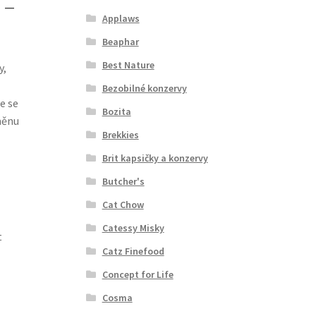
 –
Applaws
Beaphar
Best Nature
y,
Bezobilné konzervy
e se
Bozita
měnu
Brekkies
Brit kapsičky a konzervy
Butcher's
Cat Chow
Catessy Misky
t
Catz Finefood
Concept for Life
Cosma