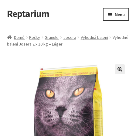
Reptarium
Přeskočit
Přejít
Menu
na
k
navigaci
obsahu
Úvodní stránka
webu
Domů
Kočky
Granule
Josera
Výhodná balení
Výhodné
balení Josera 2 x 10 kg – Léger
Košík
Malá zvířata — Klece, krmivo, vybavení
Můj účet
Obchod
Pokladna
Vše pro kočky