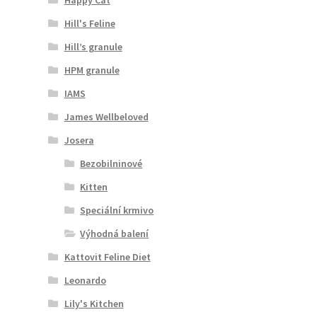
Hill's Feline
Hill’s granule
HPM granule
IAMS
James Wellbeloved
Josera
Bezobilninové
Kitten
Speciální krmivo
Výhodná balení
Kattovit Feline Diet
Leonardo
Lily's Kitchen