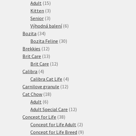
15
produktů
Adult
15
produktů
3
Kitten
3
3
produkty
Senior
3
produkty
6
Výhodná balení
6
34
produktů
Bozita
34
produktů
30
Bozita Feline
30
12
produktů
Brekkies
12
produktů
13
Brit Care
13
produktů
12
Brit Care
12
4
produktů
Calibra
4
produkty
4
Calibra Cat Life
4
12
produkty
Carnilove granule
12
18
produktů
Cat Chow
18
6
produktů
Adult
6
produktů
12
Adult Special Care
12
38
produktů
Concept for Life
38
produktů
2
Concept for Life Adult
2
produkty
9
Concept for Life Breed
9