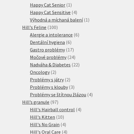
produkty
1
Happy Cat Senior
1
produkt
4
Happy Cat Sensitive
4
produkty
1
Výhodná a míchaná balení
1
100
produkt
Hill's Feline
100
produktů
6
Alergie a intolerance
6
6
produktů
Dentální hygiena
6
produktů
17
Gastro problémy
17
produktů
24
Močové problémy
24
produktů
22
Nadváha & Diabetes
22
2
produktů
Oncology
2
produkty
2
Problémy s játry
2
produkty
3
Problémy s klouby
3
produkty
4
Problémy se štítnou žlázou
4
97
produkty
Hill’s granule
97
produktů
4
Hill's Hairball control
4
10
produkty
Hill's Kitten
10
produktů
4
Hill's No Grain
4
produkty
4
Hill's Oral Care
4