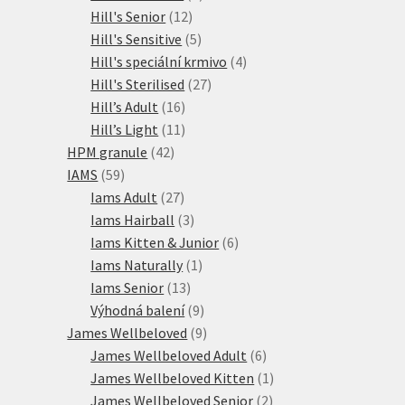
12
produkty
Hill's Senior
12
produktů
5
Hill's Sensitive
5
produktů
4
Hill's speciální krmivo
4
27
produkty
Hill's Sterilised
27
16
produktů
Hill’s Adult
16
produktů
11
Hill’s Light
11
42
produktů
HPM granule
42
59
produktů
IAMS
59
produktů
27
Iams Adult
27
produktů
3
Iams Hairball
3
produkty
6
Iams Kitten & Junior
6
1
produktů
Iams Naturally
1
13
produkt
Iams Senior
13
produktů
9
Výhodná balení
9
produktů
9
James Wellbeloved
9
produktů
6
James Wellbeloved Adult
6
produktů
1
James Wellbeloved Kitten
1
2
produkt
James Wellbeloved Senior
2