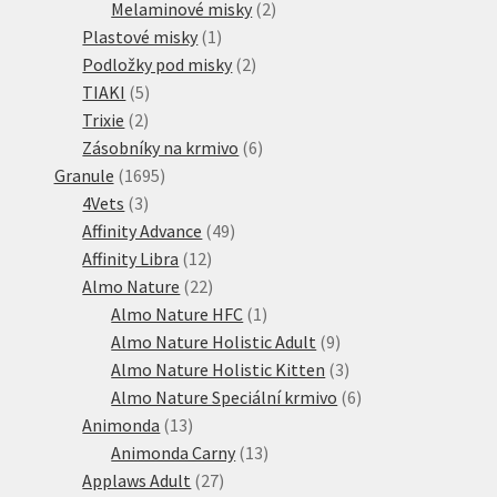
produktů
2
Melaminové misky
2
1
produkty
Plastové misky
1
produkt
2
Podložky pod misky
2
5
produkty
TIAKI
5
2
produktů
Trixie
2
produkty
6
Zásobníky na krmivo
6
1695
produktů
Granule
1695
3
produktů
4Vets
3
produkty
49
Affinity Advance
49
12
produktů
Affinity Libra
12
produktů
22
Almo Nature
22
produktů
1
Almo Nature HFC
1
produkt
9
Almo Nature Holistic Adult
9
produktů
3
Almo Nature Holistic Kitten
3
produkty
6
Almo Nature Speciální krmivo
6
13
produktů
Animonda
13
produktů
13
Animonda Carny
13
27
produktů
Applaws Adult
27