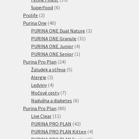
6
produktů
Superfood
6
2
produktů
Prolife
2
produkty
40
Purina One
40
produktů
2
PURINA ONE Dual Nature
2
31
produkty
PURINA ONE Granule
31
4
produktů
PURINA ONE Junior
4
produkty
1
PURINA ONE Senior
1
24
produkt
Purina Pro Plan
24
produktů
5
Žaludek a střeva
5
2
produktů
Alergie
2
produkty
4
Ledviny
4
produkty
7
Močové cesty
7
produktů
6
Nadváha a diabetes
6
80
produktů
Purina Pro Plan
80
11
produktů
Live Clear
11
produktů
42
PURINA PRO PLAN
42
produktů
4
PURINA PRO PLAN Kitten
4
6
produkty