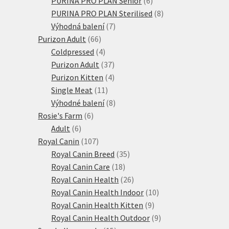
PURINA PRO PLAN Senior
6
produktů
8
PURINA PRO PLAN Sterilised
8
7
produktů
Výhodná balení
7
66
produktů
Purizon Adult
66
produktů
4
Coldpressed
4
produkty
37
Purizon Adult
37
produktů
4
Purizon Kitten
4
11
produkty
Single Meat
11
produktů
8
Výhodné balení
8
6
produktů
Rosie's Farm
6
6
produktů
Adult
6
produktů
107
Royal Canin
107
produktů
35
Royal Canin Breed
35
18
produktů
Royal Canin Care
18
produktů
26
Royal Canin Health
26
produktů
10
Royal Canin Health Indoor
10
9
produktů
Royal Canin Health Kitten
9
produktů
9
Royal Canin Health Outdoor
9