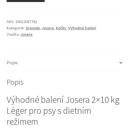
N&D Farmina pro kočky — Italské holistic krmivo
Odpočívadla pro kočky
SKU:
30622087761
Kategorie:
Granule
,
Josera
,
Kočky
,
Výhodná balení
Značka:
Josera
Pamlsky pro kočky
Purizon pro kočky
Popis
Royal Canin pro kočky
Popis
Škrabadla pro kočky
Výhodné balení Josera 2×10 kg
Veterinární dieta pro kočky
Léger pro psy s dietním
Vše pro psy — Krmivo, doplňky, vybavení
režimem
Boudy a výběhy