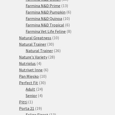
13
produktů
Farmina N&D Prime
13
produktů
6
Farmina N&D Pumpkin
6
10
produktů
Farmina N&D Quinoa
10
produktů
6
Farmina N&D Tropical
6
produktů
8
Farmina Vet Life Feline
8
10
produktů
Natural Greatness
10
30
produktů
Natural Trainer
30
produktů
26
Natural Trainer
26
28
produktů
Nature's Variety
28
4
produktů
Nutriplus
4
produkty
6
Nutrivet Inne
6
10
produktů
Pan Mięsko
10
30
produktů
Perfect Fit
30
24
produktů
Adult
24
4
produktů
Senior
4
1
produkty
Pitti
1
produkt
19
Porta 21
19
produktů
13
Feline Finest
13