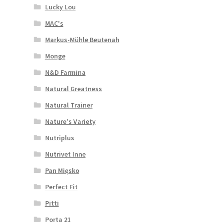
Lucky Lou
MAC's
Markus-Mühle Beutenah
Monge
N&D Farmina
Natural Greatness
Natural Trainer
Nature's Variety
Nutriplus
Nutrivet Inne
Pan Mięsko
Perfect Fit
Pitti
Porta 21