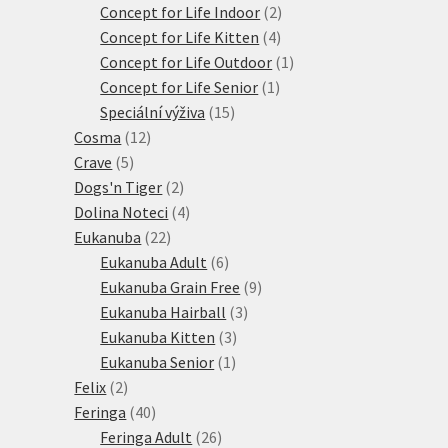
produktů
2
Concept for Life Indoor
2
4
produkty
Concept for Life Kitten
4
produkty
1
Concept for Life Outdoor
1
1
produkt
Concept for Life Senior
1
15
produkt
Speciální výživa
15
12
produktů
Cosma
12
5
produktů
Crave
5
produktů
2
Dogs'n Tiger
2
produkty
4
Dolina Noteci
4
22
produkty
Eukanuba
22
produktů
6
Eukanuba Adult
6
produktů
9
Eukanuba Grain Free
9
3
produktů
Eukanuba Hairball
3
3
produkty
Eukanuba Kitten
3
1
produkty
Eukanuba Senior
1
2
produkt
Felix
2
produkty
40
Feringa
40
produktů
26
Feringa Adult
26