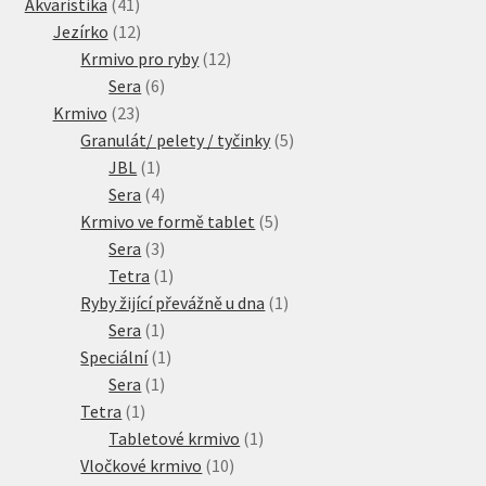
41
produkty
Akvaristika
41
produktů
12
Jezírko
12
produktů
12
Krmivo pro ryby
12
6
produktů
Sera
6
23
produktů
Krmivo
23
produktů
5
Granulát/ pelety / tyčinky
5
1
produktů
JBL
1
produkt
4
Sera
4
produkty
5
Krmivo ve formě tablet
5
3
produktů
Sera
3
produkty
1
Tetra
1
produkt
1
Ryby žijící převážně u dna
1
1
produkt
Sera
1
produkt
1
Speciální
1
1
produkt
Sera
1
1
produkt
Tetra
1
produkt
1
Tabletové krmivo
1
10
produkt
Vločkové krmivo
10