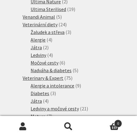
2
produktů
Ultima Nature
2
produkty
19
Ultima Sterilised
19
5
produktů
Venandi Animal
5
produktů
24
Veterinární diety
24
produktů
3
Žaludek a střeva
3
4
produkty
Alergie
4
2
produkty
Játra
2
produkty
4
Ledviny
4
produkty
6
Močové cesty
6
produktů
5
Nadváha & diabetes
5
75
produktů
Veterinary & Expert
75
produktů
9
Alergie a intolerance
9
3
produktů
Diabetes
3
4
produkty
Játra
4
produkty
21
Ledviny a močové cesty
21
7
produktů
Mature
7
produktů
4
Neutered
4
0
Hledat:
Hledat
produkty
3
Péče o zuby
3