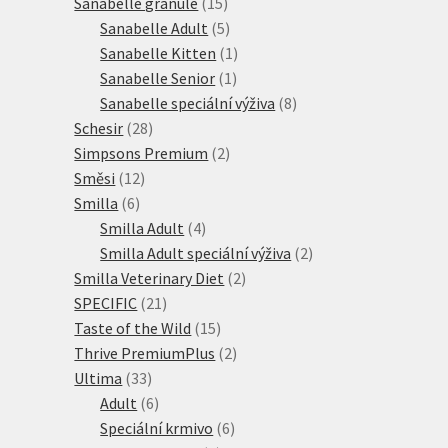
15
produktů
Sanabelle granule
15
produktů
5
Sanabelle Adult
5
produktů
1
Sanabelle Kitten
1
1
produkt
Sanabelle Senior
1
produkt
8
Sanabelle speciální výživa
8
28
produktů
Schesir
28
produktů
2
Simpsons Premium
2
12
produkty
Směsi
12
6
produktů
Smilla
6
produktů
4
Smilla Adult
4
produkty
2
Smilla Adult speciální výživa
2
2
produkty
Smilla Veterinary Diet
2
21
produkty
SPECIFIC
21
produktů
15
Taste of the Wild
15
produktů
2
Thrive PremiumPlus
2
33
produkty
Ultima
33
produktů
6
Adult
6
produktů
6
Speciální krmivo
6