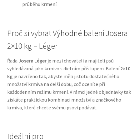
průběhu krmení.
N&D Farmina pro psy — Italské holistic krmivo
Proč si vybrat Výhodné balení Josera
Oblečky pro psy
2×10 kg – Léger
Pamlsky pro psy
Řada
Josera Léger
je mezi chovateli a majiteli psů
Pelíšky pro psy
vyhledávaná jako krmivo s dietním přístupem. Balení
2×10
kg
je navrženo tak, abyste měli jistotu dostatečného
Ortopedické pelíšky
množství krmiva na delší dobu, což oceníte při
každodenním režimu krmení. V rámci jedné objednávky tak
Přepravky pro psy
získáte praktickou kombinaci množství a značkového
krmiva, které chcete svému psovi podávat.
Purizon pro psy — Vysoký obsah masa, bez obilovin
Royal Canin pro psy
Ideální pro