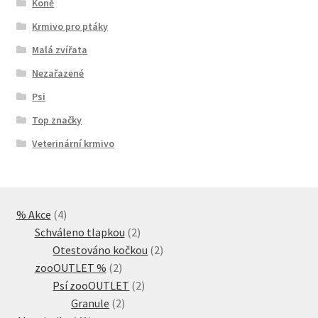
Koně
Krmivo pro ptáky
Malá zvířata
Nezařazené
Psi
Top značky
Veterinární krmivo
4
% Akce
4
produkty
2
Schváleno tlapkou
2
produkty
2
Otestováno kočkou
2
2
produkty
zooOUTLET %
2
produkty
2
Psí zooOUTLET
2
2
produkty
Granule
2