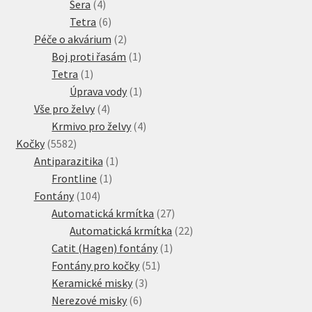
4
produktů
Sera
4
produkty
6
Tetra
6
produktů
2
Péče o akvárium
2
produkty
1
Boj proti řasám
1
1
produkt
Tetra
1
produkt
1
Úprava vody
1
4
produkt
Vše pro želvy
4
produkty
4
Krmivo pro želvy
4
5582
produkty
Kočky
5582
produktů
1
Antiparazitika
1
1
produkt
Frontline
1
104
produkt
Fontány
104
produktů
27
Automatická krmítka
27
produktů
22
Automatická krmítka
22
1
produktů
Catit (Hagen) fontány
1
51
produkt
Fontány pro kočky
51
3
produktů
Keramické misky
3
6
produkty
Nerezové misky
6