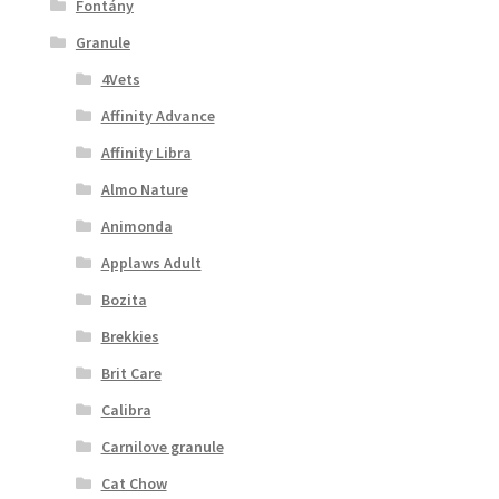
Fontány
Granule
4Vets
Affinity Advance
Affinity Libra
Almo Nature
Animonda
Applaws Adult
Bozita
Brekkies
Brit Care
Calibra
Carnilove granule
Cat Chow