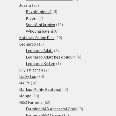
36
produkty
Josera
36
produktů
4
Bezobilninové
4
7
produkty
Kitten
7
produktů
13
Speciální krmivo
13
6
produktů
Výhodná balení
6
produktů
10
Kattovit Feline Diet
10
15
produktů
Leonardo
15
produktů
8
Leonardo Adult
8
produktů
6
Leonardo Adult bez obilovin
6
1
produktů
Leonardo Kitten
1
2
produkt
Lily's Kitchen
2
34
produkty
Lucky Lou
34
16
produktů
MAC's
16
produktů
5
Markus-Mühle Beutenah
5
10
produktů
Monge
10
produktů
62
N&D Farmina
62
produktů
9
Farmina N&D Ancestral Grain
9
10
produktů
Farmina N&D Ocean
10