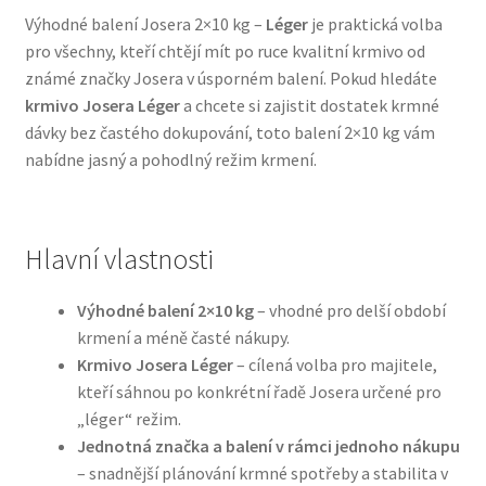
Výhodné balení Josera 2×10 kg –
Léger
je praktická volba
pro všechny, kteří chtějí mít po ruce kvalitní krmivo od
Bozita pro psy — Švédské krmivo s nordickou kvalitou
známé značky Josera v úsporném balení. Pokud hledáte
krmivo Josera Léger
a chcete si zajistit dostatek krmné
Brit pro psy
dávky bez častého dokupování, toto balení 2×10 kg vám
nabídne jasný a pohodlný režim krmení.
Granule pro psy
Natural Trainer pro psy — Italské krmivo s
přírodními složkami
Hlavní vlastnosti
Happy Dog — Německá kvalita a přirozené složení
Výhodné balení 2×10 kg
– vhodné pro delší období
krmení a méně časté nákupy.
Krmivo Josera Léger
– cílená volba pro majitele,
Hill’s pro psy
kteří sáhnou po konkrétní řadě Josera určené pro
„léger“ režim.
Hračky pro psy
Jednotná značka a balení v rámci jednoho nákupu
– snadnější plánování krmné spotřeby a stabilita v
Konzervy a kapsičky pro psy