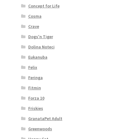
Concept for Life
Cosma
Crave
Dogs'n Tiger
Dolina Noteci
Eukanuba
Felix
Feringa
Fitmin
Forza 10
Friskies
GranataPet Adult
Greenwoods
Happy Cat