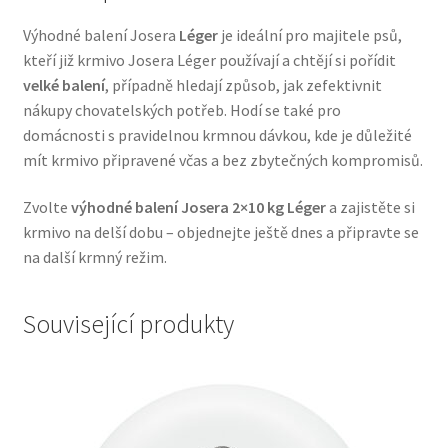
Veterinární dieta pro psy
Výhodné balení Josera
Léger
je ideální pro majitele psů,
kteří již krmivo Josera Léger používají a chtějí si pořídit
Vodítka a obojky
velké balení
, případně hledají způsob, jak zefektivnit
nákupy chovatelských potřeb. Hodí se také pro
Wolf of Wilderness
domácnosti s pravidelnou krmnou dávkou, kde je důležité
mít krmivo připravené včas a bez zbytečných kompromisů.
Zvolte
výhodné balení Josera 2×10 kg Léger
a zajistěte si
krmivo na delší dobu – objednejte ještě dnes a připravte se
na další krmný režim.
Související produkty