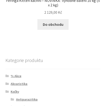
Feringa Kitten kachní – NOVINKA : Výhodné balení 10 kg (5
x 2 kg)
2 129,00
Kč
Do obchodu
Kategorie produktu
% Akce
Akvaristika
Kočky
Antiparazitika