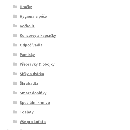
Hračky
Hygiena a péče
Kočkolit
Konzervy a kapsičky
Odpočívadla
Pamlsky
Přepravky & obojky
Síťky a dvírka
Škrabadla
Smart doplňky
Speciální krmivo
Toalety
Vše pro koťata