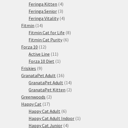
produktů
4
Feringa Kitten
4
3
produkty
Feringa Senior
3
produkty
4
Feringa Vitality
4
14
produkty
Fitmin
14
produktů
8
Fitmin Cat for Life
8
6
produktů
Fitmin Cat Purity
6
12
produktů
Forza 10
12
produktů
11
Active Line
11
produktů
1
Forza 10 Diet
1
9
produkt
Friskies
9
produktů
16
GranataPet Adult
16
produktů
14
GranataPet Adult
14
produktů
2
GranataPet Kitten
2
2
produkty
Greenwoods
2
17
produkty
Happy Cat
17
produktů
6
Happy Cat Adult
6
produktů
1
Happy Cat Adult Indoor
1
4
produkt
Happy Cat Junior
4