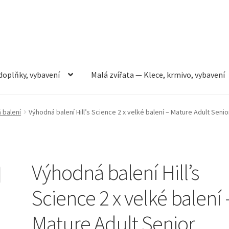
doplňky, vybavení
Malá zvířata — Klece, krmivo, vybavení
rmivo, vybavení
Můj účet
Obchod
Pokladna
Vše pro kočky
 balení
Výhodná balení Hill’s Science 2 x velké balení – Mature Adult Senio
Výhodná balení Hill’s
Science 2 x velké balení 
Mature Adult Senior