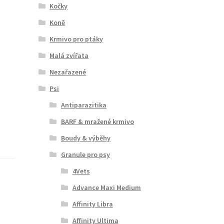
Kočky
Koně
Krmivo pro ptáky
Malá zvířata
Nezařazené
Psi
Antiparazitika
BARF & mražené krmivo
Boudy & výběhy
Granule pro psy
4Vets
Advance Maxi Medium
Affinity Libra
Affinity Ultima