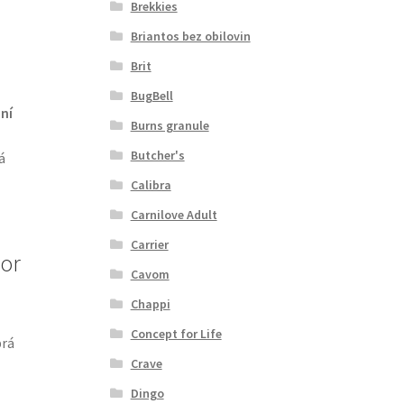
Brekkies
Briantos bez obilovin
Brit
BugBell
ní
Burns granule
Butcher's
á
Calibra
Carnilove Adult
Carrier
ior
Cavom
Chappi
Concept for Life
brá
Crave
Dingo