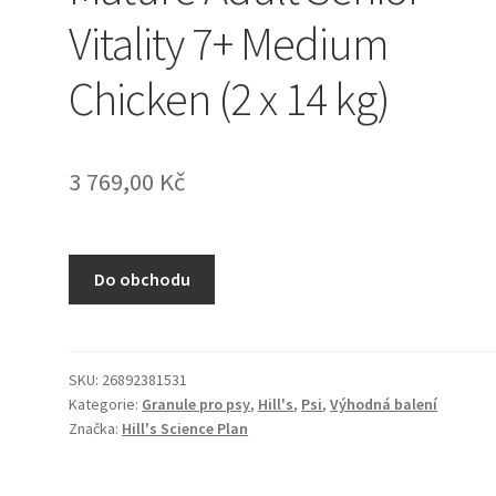
Vitality 7+ Medium
Chicken (2 x 14 kg)
3 769,00
Kč
Do obchodu
SKU:
26892381531
Kategorie:
Granule pro psy
,
Hill's
,
Psi
,
Výhodná balení
Značka:
Hill's Science Plan