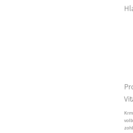
Hl
Pr
Vit
Krm
volb
zohl