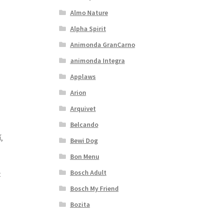
Almo Nature
Alpha Spirit
Animonda GranCarno
animonda Integra
Applaws
Arion
Arquivet
Belcando
,
Bewi Dog
Bon Menu
Bosch Adult
t
Bosch My Friend
Bozita