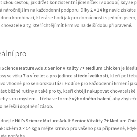
tickou cestou, jak držet konzistentní jídelníček i v období, kdy se 
á náročnějším na každodenní podporu. Díky
2 × 14 kg
navíc získáte
dnou kombinaci, která se hodí jak pro domácnosti s jedním psem,
o chovatele a ty, kteří chtějí mít krmivo na delší dobu připravené.
eální pro
’s Science Mature Adult Senior Vitality 7+ Medium Chicken
je ideál
psy ve věku
7 a více let
a pro jedince
střední velikosti
, kteří potřebu
vo vhodné pro seniorskou fázi. Hodí se pro každodenní krmení jak
ást běžné rutiny a také pro ty, kteří chtějí nakupovat chovatelské
eby s rozmyslem – třeba ve formě
výhodného balení
, aby zbyteč
o neřešili doplnění zásob.
ednejte
Hill’s Science Mature Adult Senior Vitality 7+ Medium Chi
raktickém
2 × 14 kg
a mějte krmivo pro vašeho psa připravené, kdyk
ude potřeba.