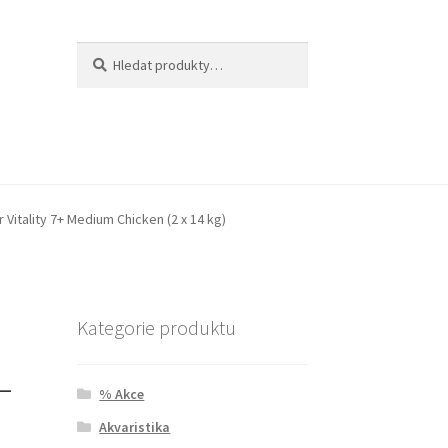
Hledat:
Hledat
r Vitality 7+ Medium Chicken (2 x 14 kg)
Kategorie produktu
–
% Akce
Akvaristika