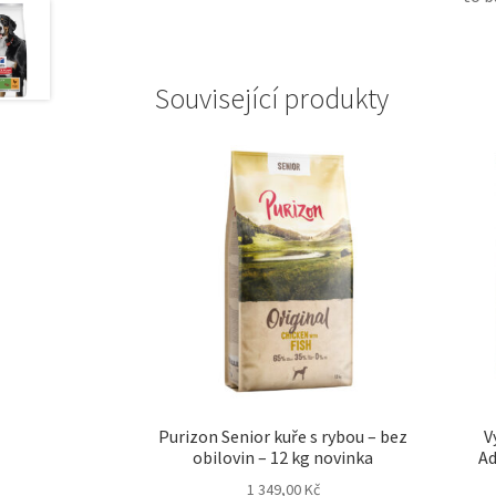
Související produkty
Purizon Senior kuře s rybou – bez
V
obilovin – 12 kg novinka
Ad
1 349,00
Kč