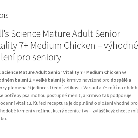
pis
ll’s Science Mature Adult Senior
tality 7+ Medium Chicken – výhodné
lení pro seniory
’s Science Mature Adult Senior Vitality 7+ Medium Chicken
ve
dném balení 2 × velké balení
je krmivo navržené pro
dospělé a
ory
plemena či jedince střední velikosti. Varianta
7+
míří na období
se potřeby psa mohou postupně měnit, a krmivo tak podporuje
odenní vitalitu. Kuřecí receptura je doplněná o složení vhodné pro
hodobé krmení v režimu, který oceníte i vy – zvlášť když chcete mí
bu.