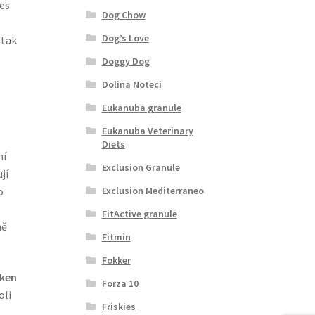
pes
Dog Chow
Dog’s Love
 tak
Doggy Dog
Dolina Noteci
Eukanuba granule
Eukanuba Veterinary
Diets
ní
Exclusion Granule
jí
o
Exclusion Mediterraneo
FitActive granule
ně
Fitmin
Fokker
cken
Forza 10
oli
Friskies