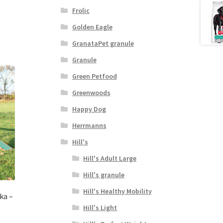
Frolic
Golden Eagle
GranataPet granule
Granule
Green Petfood
Greenwoods
Happy Dog
Herrmanns
Hill's
Hill's Adult Large
Hill's granule
Hill's Healthy Mobility
vka –
Hill's Light