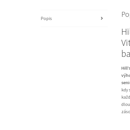
Po
Popis
Hi
Vi
ba
Hill
výho
seni
kdy 
každ
dlou
záso