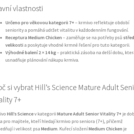
avní vlastnosti
Určeno pro věkovou kategorii 7+
– krmivo reflektuje období
seniority a pomáhá udržet vitalitu v každodenním fungování.
Receptura Medium Chicken
– zaměřuje se na potřeby psů
střed
velikosti
a poskytuje vhodné krmné řešení pro tuto kategorii.
Výhodné balení 2 × 14 kg
– praktická zásoba na delší dobu, kter
usnadňuje plánování nákupu krmiva.
oč si vybrat Hill’s Science Mature Adult Sen
ality 7+
ivo
Hill’s Science
v kategorii
Mature Adult Senior Vitality 7+
je do
a pro majitele, kteří hledají krmivo pro seniora (7+), přičemž
edňují i velikost psa
Medium
. Kuřecí složení
Medium Chicken
je