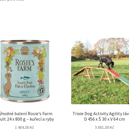
ýhodné balení Rosie’s Farm
Trixie Dog Activity Agility lá
ult 24 x 800 g – kuřecí a ryby
D 456 x Š 30 x V 64 cm
1 484,00
Kč
5 881,00
Kč