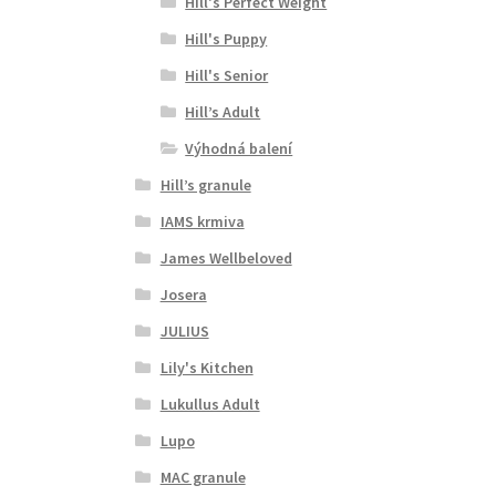
Hill's Perfect Weight
Hill's Puppy
Hill's Senior
Hill’s Adult
Výhodná balení
Hill’s granule
IAMS krmiva
James Wellbeloved
Josera
JULIUS
Lily's Kitchen
Lukullus Adult
Lupo
MAC granule