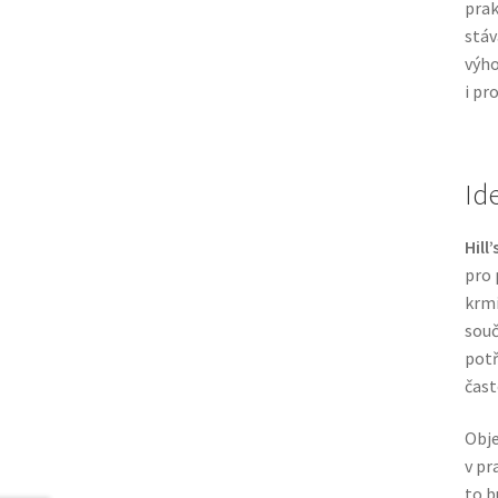
prak
stáv
výho
i pr
Id
Hill
pro 
krmi
souč
potř
čast
Obj
v p
to b