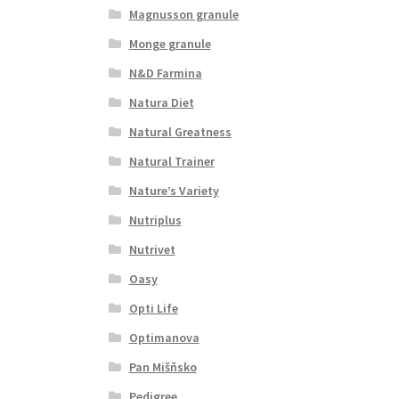
Magnusson granule
Monge granule
N&D Farmina
Natura Diet
Natural Greatness
Natural Trainer
Nature’s Variety
Nutriplus
Nutrivet
Oasy
Opti Life
Optimanova
Pan Mišňsko
Pedigree