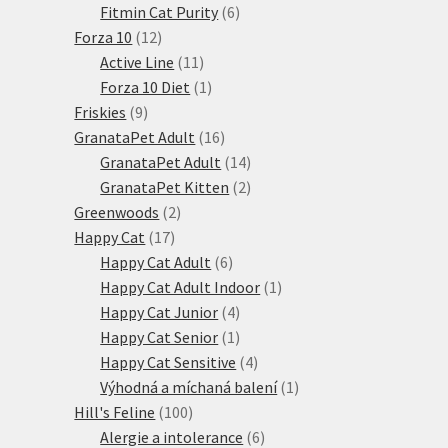
6
produktů
Fitmin Cat Purity
6
12
produktů
Forza 10
12
produktů
11
Active Line
11
produktů
1
Forza 10 Diet
1
9
produkt
Friskies
9
produktů
16
GranataPet Adult
16
produktů
14
GranataPet Adult
14
produktů
2
GranataPet Kitten
2
2
produkty
Greenwoods
2
17
produkty
Happy Cat
17
produktů
6
Happy Cat Adult
6
produktů
1
Happy Cat Adult Indoor
1
4
produkt
Happy Cat Junior
4
produkty
1
Happy Cat Senior
1
produkt
4
Happy Cat Sensitive
4
produkty
1
Výhodná a míchaná balení
1
100
produkt
Hill's Feline
100
produktů
6
Alergie a intolerance
6