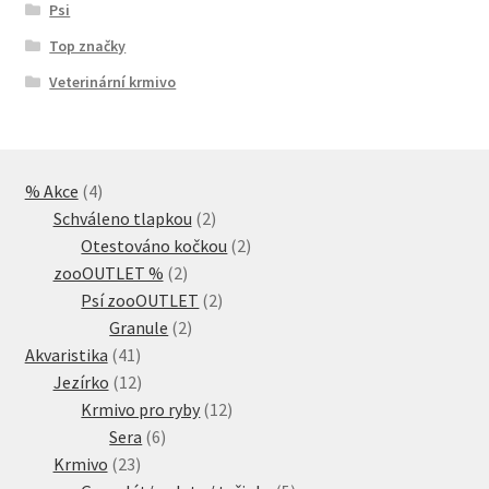
Psi
Top značky
Veterinární krmivo
4
% Akce
4
produkty
2
Schváleno tlapkou
2
produkty
2
Otestováno kočkou
2
2
produkty
zooOUTLET %
2
produkty
2
Psí zooOUTLET
2
2
produkty
Granule
2
41
produkty
Akvaristika
41
produktů
12
Jezírko
12
produktů
12
Krmivo pro ryby
12
6
produktů
Sera
6
23
produktů
Krmivo
23