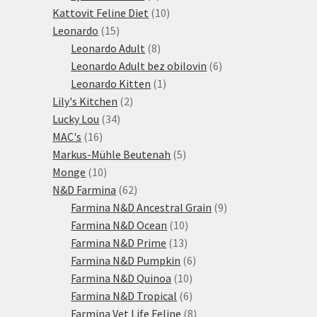
produktů
10
Kattovit Feline Diet
10
15
produktů
Leonardo
15
produktů
8
Leonardo Adult
8
produktů
6
Leonardo Adult bez obilovin
6
1
produktů
Leonardo Kitten
1
2
produkt
Lily's Kitchen
2
34
produkty
Lucky Lou
34
16
produktů
MAC's
16
produktů
5
Markus-Mühle Beutenah
5
10
produktů
Monge
10
produktů
62
N&D Farmina
62
produktů
9
Farmina N&D Ancestral Grain
9
10
produktů
Farmina N&D Ocean
10
13
produktů
Farmina N&D Prime
13
produktů
6
Farmina N&D Pumpkin
6
10
produktů
Farmina N&D Quinoa
10
produktů
6
Farmina N&D Tropical
6
produktů
8
Farmina Vet Life Feline
8