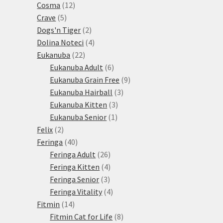
12
produktů
Cosma
12
5
produktů
Crave
5
produktů
2
Dogs'n Tiger
2
produkty
4
Dolina Noteci
4
22
produkty
Eukanuba
22
produktů
6
Eukanuba Adult
6
produktů
9
Eukanuba Grain Free
9
3
produktů
Eukanuba Hairball
3
3
produkty
Eukanuba Kitten
3
1
produkty
Eukanuba Senior
1
2
produkt
Felix
2
produkty
40
Feringa
40
produktů
26
Feringa Adult
26
produktů
4
Feringa Kitten
4
3
produkty
Feringa Senior
3
produkty
4
Feringa Vitality
4
14
produkty
Fitmin
14
produktů
8
Fitmin Cat for Life
8