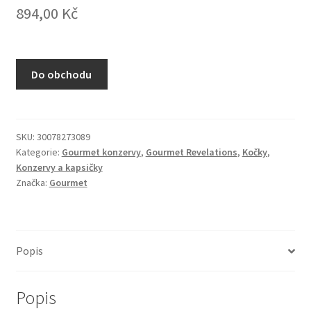
894,00
Kč
N&D Farmina pro kočky — Italské holistic krmivo
Odpočívadla pro kočky
Do obchodu
Pamlsky pro kočky
Purizon pro kočky
SKU:
30078273089
Kategorie:
Gourmet konzervy
,
Gourmet Revelations
,
Kočky
,
Royal Canin pro kočky
Konzervy a kapsičky
Značka:
Gourmet
Škrabadla pro kočky
Veterinární dieta pro kočky
Popis
Vše pro psy — Krmivo, doplňky, vybavení
Popis
Boudy a výběhy