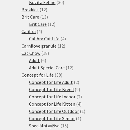
produktů
30
Bozita Feline
30
12
produktů
Brekkies
12
produktů
13
Brit Care
13
produktů
12
Brit Care
12
4
produktů
Calibra
4
produkty
4
Calibra Cat Life
4
12
produkty
Carnilove granule
12
18
produktů
Cat Chow
18
6
produktů
Adult
6
produktů
12
Adult Special Care
12
38
produktů
Concept for Life
38
produktů
2
Concept for Life Adult
2
produkty
9
Concept for Life Breed
9
produktů
2
Concept for Life Indoor
2
4
produkty
Concept for Life Kitten
4
produkty
1
Concept for Life Outdoor
1
1
produkt
Concept for Life Senior
1
15
produkt
Speciální výživa
15