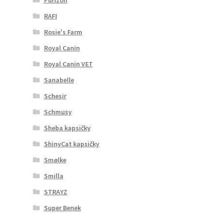
RAFI
Rosie's Farm
Royal Canin
Royal Canin VET
Sanabelle
Schesir
Schmusy
Sheba kapsičky
ShinyCat kapsičky
Smølke
Smilla
STRAYZ
Super Benek