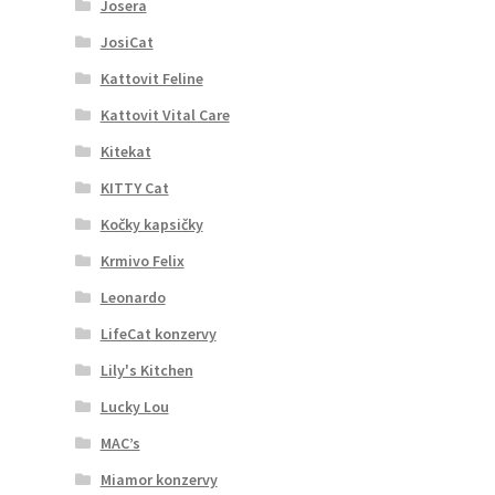
Josera
JosiCat
Kattovit Feline
Kattovit Vital Care
Kitekat
KITTY Cat
Kočky kapsičky
Krmivo Felix
Leonardo
LifeCat konzervy
Lily's Kitchen
Lucky Lou
MAC’s
Miamor konzervy