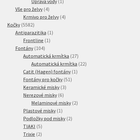
produkt
1
Úprava vody
1
4
produkt
Vše pro želvy
4
produkty
4
Krmivo pro želvy
4
5582
produkty
Kočky
5582
produktů
1
Antiparazitika
1
1
produkt
Frontline
1
104
produkt
Fontány
104
produktů
27
Automatická krmítka
27
produktů
22
Automatická krmítka
22
1
produktů
Catit (Hagen) fontány
1
51
produkt
Fontány pro kočky
51
3
produktů
Keramické misky
3
6
produkty
Nerezové misky
6
produktů
2
Melaminové misky
2
1
produkty
Plastové misky
1
produkt
2
Podložky pod misky
2
5
produkty
TIAKI
5
2
produktů
Trixie
2