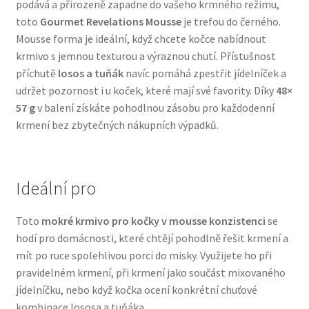
podává a přirozeně zapadne do vašeho krmného režimu,
Veterinární dieta pro psy
toto
Gourmet Revelations Mousse
je trefou do černého.
Mousse forma je ideální, když chcete kočce nabídnout
Vodítka a obojky
krmivo s jemnou texturou a výraznou chutí. Přístušnost
příchutě
losos a tuňák
navíc pomáhá zpestřit jídelníček a
udržet pozornost i u koček, které mají své favority. Díky
48×
Wolf of Wilderness
57 g
v balení získáte pohodlnou zásobu pro každodenní
krmení bez zbytečných nákupních výpadků.
Ideální pro
Toto
mokré krmivo pro kočky v mousse konzistenci
se
hodí pro domácnosti, které chtějí pohodlně řešit krmení a
mít po ruce spolehlivou porci do misky. Využijete ho při
pravidelném krmení, při krmení jako součást mixovaného
jídelníčku, nebo když kočka ocení konkrétní chuťové
kombinace lososa a tuňáka.