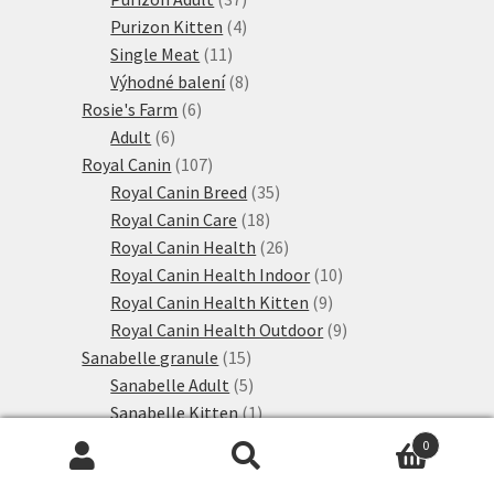
produktů
4
Purizon Kitten
4
11
produkty
Single Meat
11
produktů
8
Výhodné balení
8
6
produktů
Rosie's Farm
6
6
produktů
Adult
6
produktů
107
Royal Canin
107
produktů
35
Royal Canin Breed
35
18
produktů
Royal Canin Care
18
produktů
26
Royal Canin Health
26
produktů
10
Royal Canin Health Indoor
10
9
produktů
Royal Canin Health Kitten
9
produktů
9
Royal Canin Health Outdoor
9
15
produktů
Sanabelle granule
15
produktů
5
Sanabelle Adult
5
produktů
1
Sanabelle Kitten
1
1
produkt
Sanabelle Senior
1
0
produkt
8
Sanabelle speciální výživa
8
Hledat:
Hledat
28
produktů