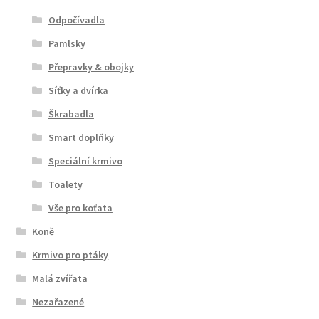
Odpočívadla
Pamlsky
Přepravky & obojky
Síťky a dvírka
Škrabadla
Smart doplňky
Speciální krmivo
Toalety
Vše pro koťata
Koně
Krmivo pro ptáky
Malá zvířata
Nezařazené