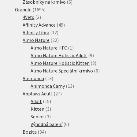
produkty
6
Zásobníky na krmivo
6
1695
produktů
Granule
1695
3
produktů
4Vets
3
produkty
49
Affinity Advance
49
12
produktů
Affinity Libra
12
produktů
22
Almo Nature
22
produktů
1
Almo Nature HFC
1
produkt
9
Almo Nature Holistic Adult
9
produktů
3
Almo Nature Holistic Kitten
3
produkty
6
Almo Nature Speciální krmivo
6
13
produktů
Animonda
13
produktů
13
Animonda Carny
13
27
produktů
Applaws Adult
27
15
produktů
Adult
15
produktů
3
Kitten
3
3
produkty
Senior
3
produkty
6
Výhodná balení
6
34
produktů
Bozita
34