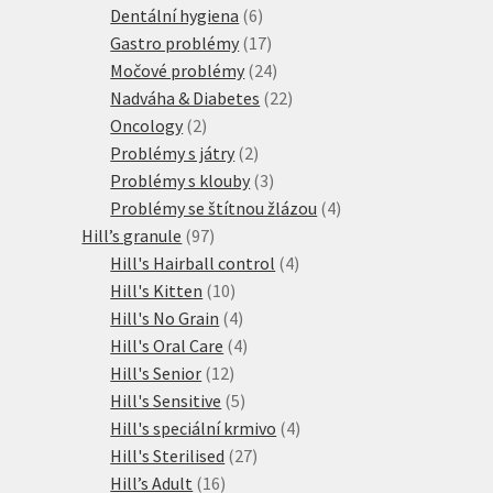
6
produktů
Dentální hygiena
6
produktů
17
Gastro problémy
17
produktů
24
Močové problémy
24
produktů
22
Nadváha & Diabetes
22
2
produktů
Oncology
2
produkty
2
Problémy s játry
2
produkty
3
Problémy s klouby
3
produkty
4
Problémy se štítnou žlázou
4
97
produkty
Hill’s granule
97
produktů
4
Hill's Hairball control
4
10
produkty
Hill's Kitten
10
produktů
4
Hill's No Grain
4
produkty
4
Hill's Oral Care
4
12
produkty
Hill's Senior
12
produktů
5
Hill's Sensitive
5
produktů
4
Hill's speciální krmivo
4
27
produkty
Hill's Sterilised
27
16
produktů
Hill’s Adult
16