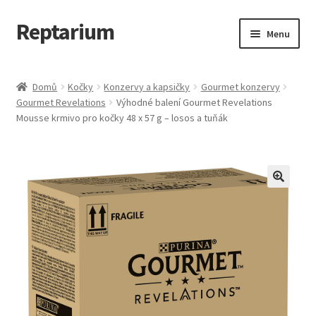
Reptarium
Přeskočit
Přejít
Menu
na
k
navigaci
obsahu
Úvodní stránka
webu
Domů
Kočky
Konzervy a kapsičky
Gourmet konzervy
Gourmet Revelations
Výhodné balení Gourmet Revelations
Košík
Mousse krmivo pro kočky 48 x 57 g – losos a tuňák
Malá zvířata — Klece, krmivo, vybavení
Můj účet
Obchod
Pokladna
Vše pro kočky