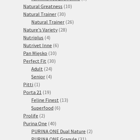
10
produktů
Natural Greatness
10
30
produktů
Natural Trainer
30
produktů
26
Natural Trainer
26
28
produktů
Nature's Variety
28
4
produktů
Nutriplus
4
produkty
6
Nutrivet Inne
6
10
produktů
Pan Mięsko
10
30
produktů
Perfect Fit
30
24
produktů
Adult
24
4
produktů
Senior
4
1
produkty
Pitti
1
produkt
19
Porta 21
19
produktů
13
Feline Finest
13
6
produktů
Superfood
6
2
produktů
Prolife
2
produkty
40
Purina One
40
produktů
2
PURINA ONE Dual Nature
2
31
produkty
PURINA ONE Granule
31