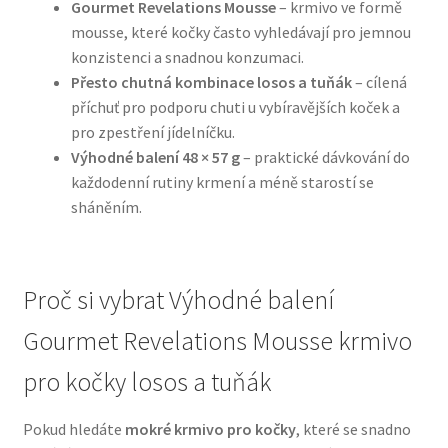
Gourmet Revelations Mousse
– krmivo ve formě
mousse, které kočky často vyhledávají pro jemnou
N&D Farmina pro psy — Italské holistic krmivo
konzistenci a snadnou konzumaci.
Přesto chutná kombinace losos a tuňák
– cílená
Oblečky pro psy
příchuť pro podporu chuti u vybíravějších koček a
pro zpestření jídelníčku.
Pamlsky pro psy
Výhodné balení 48 × 57 g
– praktické dávkování do
každodenní rutiny krmení a méně starostí se
sháněním.
Pelíšky pro psy
Ortopedické pelíšky
Proč si vybrat Výhodné balení
Přepravky pro psy
Gourmet Revelations Mousse krmivo
Purizon pro psy — Vysoký obsah masa, bez obilovin
pro kočky losos a tuňák
Royal Canin pro psy
Pokud hledáte
mokré krmivo pro kočky
, které se snadno