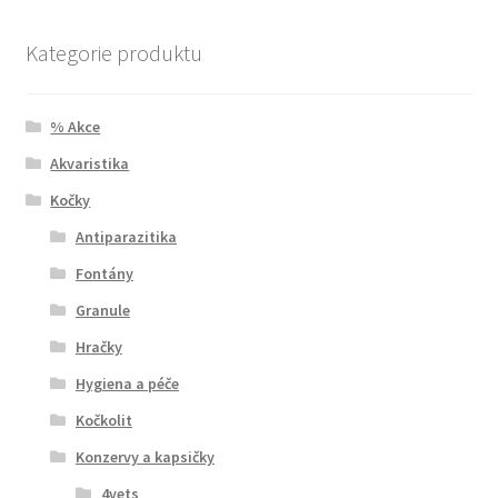
Kategorie produktu
% Akce
Akvaristika
Kočky
Antiparazitika
Fontány
Granule
Hračky
Hygiena a péče
Kočkolit
Konzervy a kapsičky
4vets