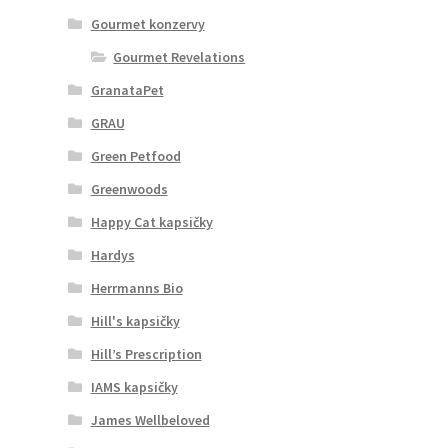
Gourmet konzervy
Gourmet Revelations
GranataPet
GRAU
Green Petfood
Greenwoods
Happy Cat kapsičky
Hardys
Herrmanns Bio
Hill's kapsičky
Hill’s Prescription
IAMS kapsičky
James Wellbeloved