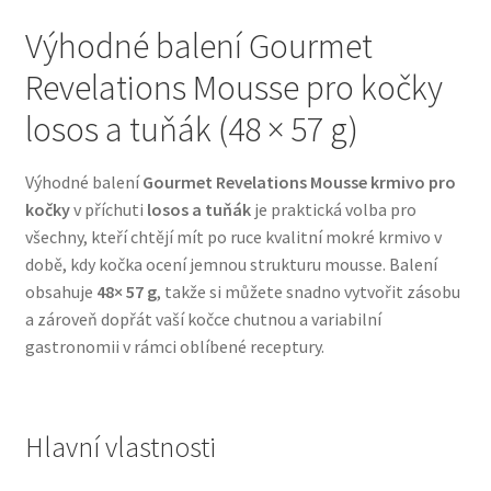
Výhodné balení Gourmet
Bozita pro psy — Švédské krmivo s nordickou kvalitou
Revelations Mousse pro kočky
Brit pro psy
losos a tuňák (48 × 57 g)
Granule pro psy
Výhodné balení
Gourmet Revelations Mousse krmivo pro
kočky
v příchuti
losos a tuňák
je praktická volba pro
Natural Trainer pro psy — Italské krmivo s
všechny, kteří chtějí mít po ruce kvalitní mokré krmivo v
přírodními složkami
době, kdy kočka ocení jemnou strukturu mousse. Balení
obsahuje
48× 57 g
, takže si můžete snadno vytvořit zásobu
Happy Dog — Německá kvalita a přirozené složení
a zároveň dopřát vaší kočce chutnou a variabilní
gastronomii v rámci oblíbené receptury.
Hill’s pro psy
Hračky pro psy
Hlavní vlastnosti
Konzervy a kapsičky pro psy