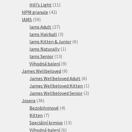
produktů
11
Hill’s Light
11
42
produktů
HPM granule
42
59
produktů
IAMS
59
produktů
27
Iams Adult
27
produktů
3
Iams Hairball
3
produkty
6
Iams Kitten & Junior
6
1
produktů
Iams Naturally
1
13
produkt
Iams Senior
13
produktů
9
Výhodná balení
9
produktů
9
James Wellbeloved
9
produktů
6
James Wellbeloved Adult
6
produktů
1
James Wellbeloved Kitten
1
2
produkt
James Wellbeloved Senior
2
36
produkty
Josera
36
produktů
4
Bezobilninové
4
7
produkty
Kitten
7
produktů
13
Speciální krmivo
13
6
produktů
Výhodná balení
6