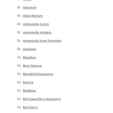
Advance
Almo Nature
animonda Carny
animonda Integra
Animonda Vom Feinsten
Applaws
Beaphar
Best Nature
Bezobilné konzervy
Bozita
Brekkies
Brit kapsičky a konzervy
Butcher's