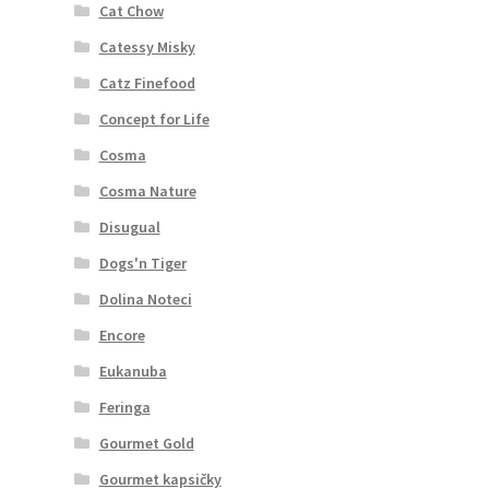
Cat Chow
Catessy Misky
Catz Finefood
Concept for Life
Cosma
Cosma Nature
Disugual
Dogs'n Tiger
Dolina Noteci
Encore
Eukanuba
Feringa
Gourmet Gold
Gourmet kapsičky