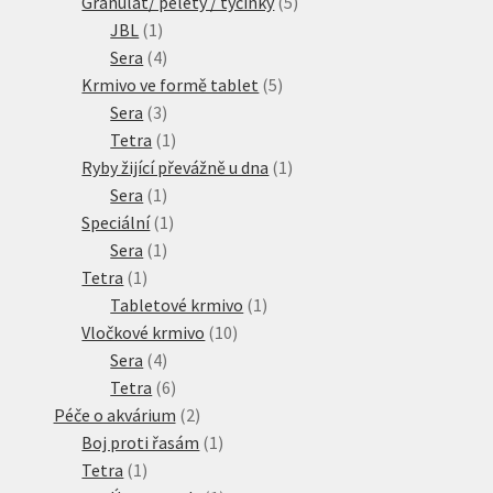
produktů
5
Granulát/ pelety / tyčinky
5
1
produktů
JBL
1
produkt
4
Sera
4
produkty
5
Krmivo ve formě tablet
5
3
produktů
Sera
3
produkty
1
Tetra
1
produkt
1
Ryby žijící převážně u dna
1
1
produkt
Sera
1
produkt
1
Speciální
1
1
produkt
Sera
1
1
produkt
Tetra
1
produkt
1
Tabletové krmivo
1
10
produkt
Vločkové krmivo
10
4
produktů
Sera
4
produkty
6
Tetra
6
produktů
2
Péče o akvárium
2
produkty
1
Boj proti řasám
1
1
produkt
Tetra
1