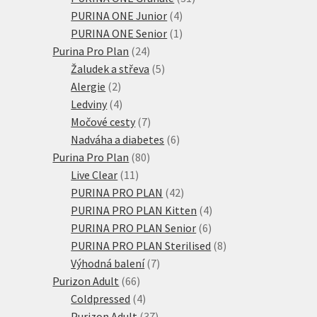
4
produktů
PURINA ONE Junior
4
produkty
1
PURINA ONE Senior
1
24
produkt
Purina Pro Plan
24
produktů
5
Žaludek a střeva
5
2
produktů
Alergie
2
produkty
4
Ledviny
4
produkty
7
Močové cesty
7
produktů
6
Nadváha a diabetes
6
80
produktů
Purina Pro Plan
80
11
produktů
Live Clear
11
produktů
42
PURINA PRO PLAN
42
produktů
4
PURINA PRO PLAN Kitten
4
6
produkty
PURINA PRO PLAN Senior
6
produktů
8
PURINA PRO PLAN Sterilised
8
7
produktů
Výhodná balení
7
66
produktů
Purizon Adult
66
produktů
4
Coldpressed
4
produkty
37
Purizon Adult
37