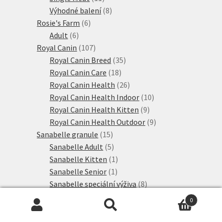
produktů
8
Výhodné balení
8
6
produktů
Rosie's Farm
6
6
produktů
Adult
6
produktů
107
Royal Canin
107
produktů
35
Royal Canin Breed
35
18
produktů
Royal Canin Care
18
produktů
26
Royal Canin Health
26
produktů
10
Royal Canin Health Indoor
10
9
produktů
Royal Canin Health Kitten
9
produktů
9
Royal Canin Health Outdoor
9
15
produktů
Sanabelle granule
15
produktů
5
Sanabelle Adult
5
produktů
1
Sanabelle Kitten
1
1
produkt
Sanabelle Senior
1
produkt
8
Sanabelle speciální výživa
8
28
produktů
Schesir
28
0
produktů
2
Simpsons Premium
2
Hledat:
Hledat
12
produkty
Směsi
12