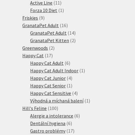
produktů
11
Active Line
11
produktů
1
Forza 10 Diet
1
9
produkt
Friskies
9
produktů
16
GranataPet Adult
16
produktů
14
GranataPet Adult
14
produktů
2
GranataPet Kitten
2
2
produkty
Greenwoods
2
17
produkty
Happy Cat
17
produktů
6
Happy Cat Adult
6
produktů
1
Happy Cat Adult Indoor
1
4
produkt
Happy Cat Junior
4
produkty
1
Happy Cat Senior
1
produkt
4
Happy Cat Sensitive
4
produkty
1
Výhodná a míchaná balení
1
100
produkt
Hill's Feline
100
produktů
6
Alergie a intolerance
6
6
produktů
Dentální hygiena
6
produktů
17
Gastro problémy
17