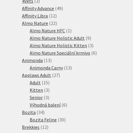
3
produktů
4Vets
3
produkty
49
Affinity Advance
49
12
produktů
Affinity Libra
12
produktů
22
Almo Nature
22
produktů
1
Almo Nature HFC
1
produkt
9
Almo Nature Holistic Adult
9
produktů
3
Almo Nature Holistic Kitten
3
produkty
6
Almo Nature Speciální krmivo
6
13
produktů
Animonda
13
produktů
13
Animonda Carny
13
27
produktů
Applaws Adult
27
15
produktů
Adult
15
produktů
3
Kitten
3
3
produkty
Senior
3
produkty
6
Výhodná balení
6
34
produktů
Bozita
34
produktů
30
Bozita Feline
30
12
produktů
Brekkies
12