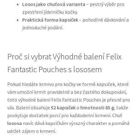
Losos jako chuťová varianta
– pestrý výběr pro
zpestření jídelníčku kočky.
N&D Farmina pro psy — Italské holistic krmivo
Praktická forma kapsiček
– pohodlné dávkování a
jednoduché podání.
Oblečky pro psy
Pamlsky pro psy
Proč si vybrat Výhodné balení Felix
Pelíšky pro psy
Fantastic Pouches s lososem
Ortopedické pelíšky
Pokud hledáte krmivo pro kočky ve formě kapsiček, které
vám umožní krmit pravidelně a bez častého dokupování,
Přepravky pro psy
toto výhodné balení Felix Fantastic Pouches je přesně pro
vás. Balení obsahuje
52 kapsiček
o
hmotnosti 85 g
, takže
Purizon pro psy — Vysoký obsah masa, bez obilovin
poskytuje dostatek porcí pro každodenní krmení. Chuť
lososa
navíc dává kapsičkám výrazný charakter a pomáhá
udržet zájem o krmení.
Royal Canin pro psy