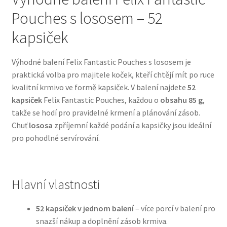
Pouches s lososem – 52
Bozita pro psy — Švédské krmivo s nordickou kvalitou
kapsiček
Brit pro psy
Výhodné balení Felix Fantastic Pouches s lososem je
praktická volba pro majitele koček, kteří chtějí mít po ruce
Granule pro psy
kvalitní krmivo ve formě kapsiček. V balení najdete
52
kapsiček
Felix Fantastic Pouches, každou o
obsahu 85 g
,
Natural Trainer pro psy — Italské krmivo s
takže se hodí pro pravidelné krmení a plánování zásob.
přírodními složkami
Chuť
lososa
zpříjemní každé podání a kapsičky jsou ideální
pro pohodlné servírování.
Happy Dog — Německá kvalita a přirozené složení
Hill’s pro psy
Hlavní vlastnosti
Hračky pro psy
52 kapsiček v jednom balení
– více porcí v balení pro
snazší nákup a doplnění zásob krmiva.
Konzervy a kapsičky pro psy