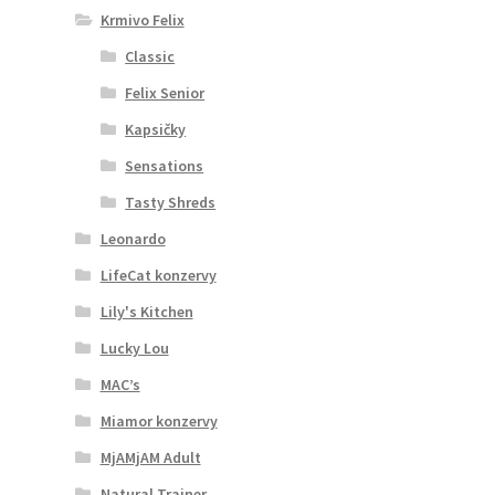
Krmivo Felix
Classic
Felix Senior
Kapsičky
Sensations
Tasty Shreds
Leonardo
LifeCat konzervy
Lily's Kitchen
Lucky Lou
MAC’s
Miamor konzervy
MjAMjAM Adult
Natural Trainer