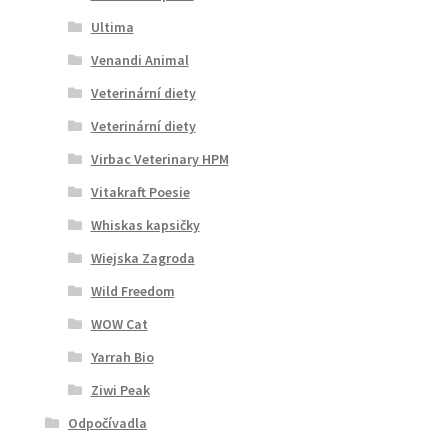
Ultima
Venandi Animal
Veterinární diety
Veterinární diety
Virbac Veterinary HPM
Vitakraft Poesie
Whiskas kapsičky
Wiejska Zagroda
Wild Freedom
WOW Cat
Yarrah Bio
Ziwi Peak
Odpočívadla