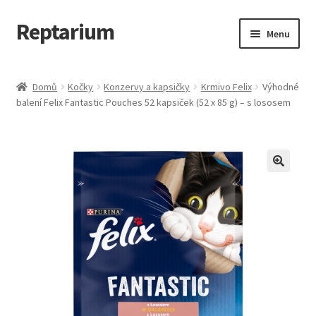
Reptarium
Přeskočit
Přejít
Menu
na
k
navigaci
obsahu
Úvodní stránka
webu
Domů
Kočky
Konzervy a kapsičky
Krmivo Felix
Výhodné
balení Felix Fantastic Pouches 52 kapsiček (52 x 85 g) – s lososem
Košík
Malá zvířata — Klece, krmivo, vybavení
Můj účet
Obchod
Pokladna
Vše pro kočky