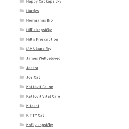
Happy Cat kapsičky
Hardys
Herrmanns Bio
Hill's kapsičky
Hill’s Prescription
IAMS kapsičky
James Wellbeloved
Josera
JosiCat
Kattovit Feline
Kattovit Vital Care
Kitekat
KITTY Cat
Kočky kapsičky