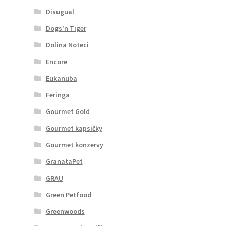
Disugual
Dogs'n Tiger
Dolina Noteci
Encore
Eukanuba
Feringa
Gourmet Gold
Gourmet kapsičky
Gourmet konzervy
GranataPet
GRAU
Green Petfood
Greenwoods