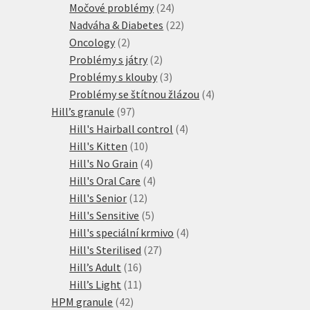
produktů
24
Močové problémy
24
produktů
22
Nadváha & Diabetes
22
2
produktů
Oncology
2
produkty
2
Problémy s játry
2
produkty
3
Problémy s klouby
3
produkty
4
Problémy se štítnou žlázou
4
97
produkty
Hill’s granule
97
produktů
4
Hill's Hairball control
4
10
produkty
Hill's Kitten
10
produktů
4
Hill's No Grain
4
produkty
4
Hill's Oral Care
4
12
produkty
Hill's Senior
12
produktů
5
Hill's Sensitive
5
produktů
4
Hill's speciální krmivo
4
27
produkty
Hill's Sterilised
27
16
produktů
Hill’s Adult
16
produktů
11
Hill’s Light
11
42
produktů
HPM granule
42