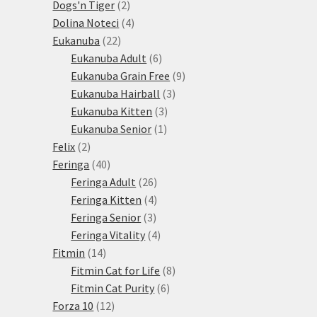
produktů
2
Dogs'n Tiger
2
produkty
4
Dolina Noteci
4
22
produkty
Eukanuba
22
produktů
6
Eukanuba Adult
6
produktů
9
Eukanuba Grain Free
9
3
produktů
Eukanuba Hairball
3
3
produkty
Eukanuba Kitten
3
1
produkty
Eukanuba Senior
1
2
produkt
Felix
2
produkty
40
Feringa
40
produktů
26
Feringa Adult
26
produktů
4
Feringa Kitten
4
3
produkty
Feringa Senior
3
produkty
4
Feringa Vitality
4
14
produkty
Fitmin
14
produktů
8
Fitmin Cat for Life
8
6
produktů
Fitmin Cat Purity
6
12
produktů
Forza 10
12