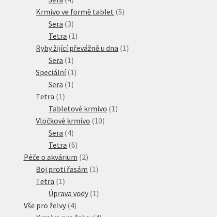
produkty
5
Krmivo ve formě tablet
5
3
produktů
Sera
3
produkty
1
Tetra
1
produkt
1
Ryby žijící převážně u dna
1
1
produkt
Sera
1
produkt
1
Speciální
1
1
produkt
Sera
1
1
produkt
Tetra
1
produkt
1
Tabletové krmivo
1
10
produkt
Vločkové krmivo
10
4
produktů
Sera
4
produkty
6
Tetra
6
produktů
2
Péče o akvárium
2
produkty
1
Boj proti řasám
1
1
produkt
Tetra
1
produkt
1
Úprava vody
1
4
produkt
Vše pro želvy
4
produkty
4