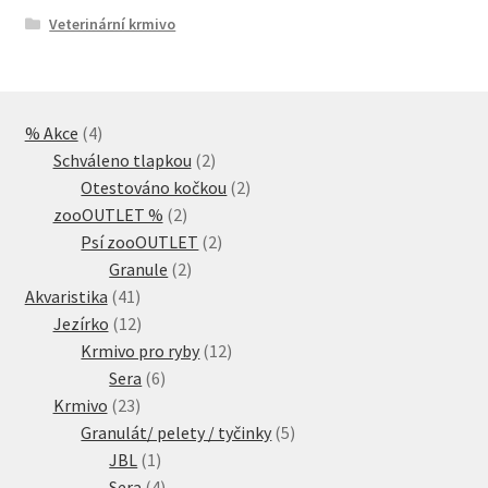
Veterinární krmivo
4
% Akce
4
produkty
2
Schváleno tlapkou
2
produkty
2
Otestováno kočkou
2
2
produkty
zooOUTLET %
2
produkty
2
Psí zooOUTLET
2
2
produkty
Granule
2
41
produkty
Akvaristika
41
produktů
12
Jezírko
12
produktů
12
Krmivo pro ryby
12
6
produktů
Sera
6
23
produktů
Krmivo
23
produktů
5
Granulát/ pelety / tyčinky
5
1
produktů
JBL
1
produkt
4
Sera
4