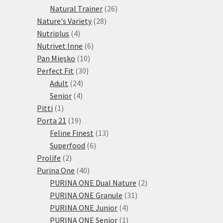
produktů
26
Natural Trainer
26
28
produktů
Nature's Variety
28
4
produktů
Nutriplus
4
produkty
6
Nutrivet Inne
6
10
produktů
Pan Mięsko
10
30
produktů
Perfect Fit
30
24
produktů
Adult
24
4
produktů
Senior
4
1
produkty
Pitti
1
produkt
19
Porta 21
19
produktů
13
Feline Finest
13
6
produktů
Superfood
6
2
produktů
Prolife
2
produkty
40
Purina One
40
produktů
2
PURINA ONE Dual Nature
2
31
produkty
PURINA ONE Granule
31
4
produktů
PURINA ONE Junior
4
produkty
1
PURINA ONE Senior
1