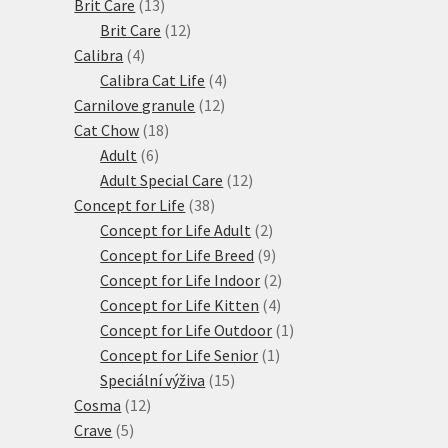
produktů
13
Brit Care
13
produktů
12
Brit Care
12
4
produktů
Calibra
4
produkty
4
Calibra Cat Life
4
12
produkty
Carnilove granule
12
18
produktů
Cat Chow
18
6
produktů
Adult
6
produktů
12
Adult Special Care
12
38
produktů
Concept for Life
38
produktů
2
Concept for Life Adult
2
produkty
9
Concept for Life Breed
9
produktů
2
Concept for Life Indoor
2
4
produkty
Concept for Life Kitten
4
produkty
1
Concept for Life Outdoor
1
1
produkt
Concept for Life Senior
1
15
produkt
Speciální výživa
15
12
produktů
Cosma
12
5
produktů
Crave
5