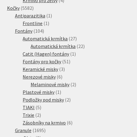
Krmivo pro želvy
4
5582
produkty
Kočky
5582
produktů
1
Antiparazitika
1
1
produkt
Frontline
1
104
produkt
Fontány
104
produktů
27
Automatická krmítka
27
produktů
22
Automatická krmítka
22
1
produktů
Catit (Hagen) fontány
1
51
produkt
Fontány pro kočky
51
3
produktů
Keramické misky
3
6
produkty
Nerezové misky
6
produktů
2
Melaminové misky
2
1
produkty
Plastové misky
1
produkt
2
Podložky pod misky
2
5
produkty
TIAKI
5
2
produktů
Trixie
2
produkty
6
Zásobníky na krmivo
6
1695
produktů
Granule
1695