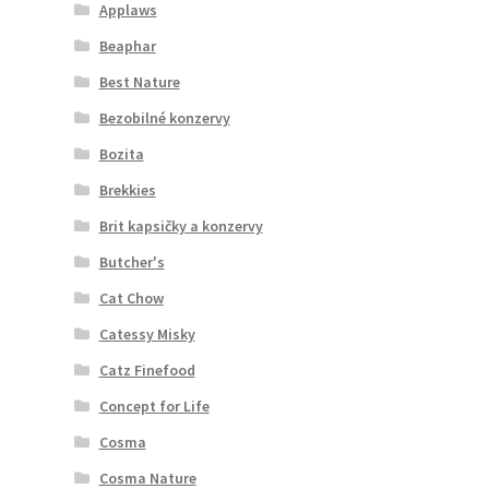
Applaws
Beaphar
Best Nature
Bezobilné konzervy
Bozita
Brekkies
Brit kapsičky a konzervy
Butcher's
Cat Chow
Catessy Misky
Catz Finefood
Concept for Life
Cosma
Cosma Nature