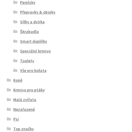
Pamlsky
Přepravky & obojky
Síťky a dvírka
Škrabadla
Smart doplňky
Speciální krmivo
Toalety
Vše pro koťata
Koně
Krmivo pro ptáky
Malá zvířata
Nezařazené
Psi
Top značky