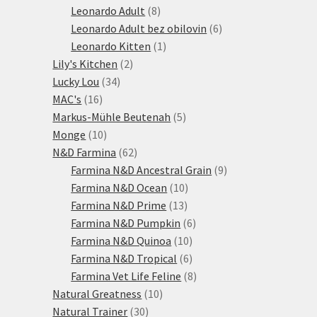
produktů
8
Leonardo Adult
8
produktů
6
Leonardo Adult bez obilovin
6
1
produktů
Leonardo Kitten
1
2
produkt
Lily's Kitchen
2
34
produkty
Lucky Lou
34
16
produktů
MAC's
16
produktů
5
Markus-Mühle Beutenah
5
10
produktů
Monge
10
produktů
62
N&D Farmina
62
produktů
9
Farmina N&D Ancestral Grain
9
10
produktů
Farmina N&D Ocean
10
13
produktů
Farmina N&D Prime
13
produktů
6
Farmina N&D Pumpkin
6
10
produktů
Farmina N&D Quinoa
10
produktů
6
Farmina N&D Tropical
6
produktů
8
Farmina Vet Life Feline
8
10
produktů
Natural Greatness
10
30
produktů
Natural Trainer
30