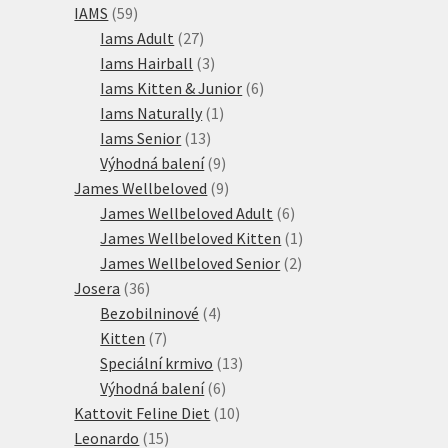
59
produktů
IAMS
59
produktů
27
Iams Adult
27
produktů
3
Iams Hairball
3
produkty
6
Iams Kitten & Junior
6
1
produktů
Iams Naturally
1
13
produkt
Iams Senior
13
produktů
9
Výhodná balení
9
produktů
9
James Wellbeloved
9
produktů
6
James Wellbeloved Adult
6
produktů
1
James Wellbeloved Kitten
1
2
produkt
James Wellbeloved Senior
2
36
produkty
Josera
36
produktů
4
Bezobilninové
4
7
produkty
Kitten
7
produktů
13
Speciální krmivo
13
6
produktů
Výhodná balení
6
produktů
10
Kattovit Feline Diet
10
15
produktů
Leonardo
15