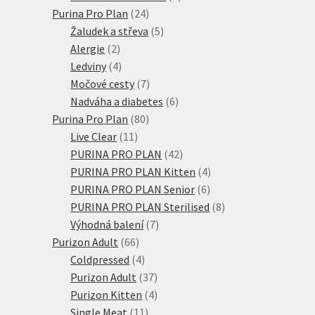
24
produkt
Purina Pro Plan
24
produktů
5
Žaludek a střeva
5
2
produktů
Alergie
2
produkty
4
Ledviny
4
produkty
7
Močové cesty
7
produktů
6
Nadváha a diabetes
6
80
produktů
Purina Pro Plan
80
11
produktů
Live Clear
11
produktů
42
PURINA PRO PLAN
42
produktů
4
PURINA PRO PLAN Kitten
4
6
produkty
PURINA PRO PLAN Senior
6
produktů
8
PURINA PRO PLAN Sterilised
8
7
produktů
Výhodná balení
7
66
produktů
Purizon Adult
66
produktů
4
Coldpressed
4
produkty
37
Purizon Adult
37
produktů
4
Purizon Kitten
4
11
produkty
Single Meat
11