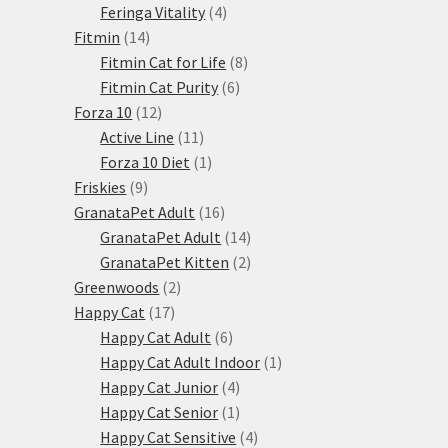
produkty
4
Feringa Vitality
4
14
produkty
Fitmin
14
produktů
8
Fitmin Cat for Life
8
6
produktů
Fitmin Cat Purity
6
12
produktů
Forza 10
12
produktů
11
Active Line
11
produktů
1
Forza 10 Diet
1
9
produkt
Friskies
9
produktů
16
GranataPet Adult
16
produktů
14
GranataPet Adult
14
produktů
2
GranataPet Kitten
2
2
produkty
Greenwoods
2
17
produkty
Happy Cat
17
produktů
6
Happy Cat Adult
6
produktů
1
Happy Cat Adult Indoor
1
4
produkt
Happy Cat Junior
4
produkty
1
Happy Cat Senior
1
produkt
4
Happy Cat Sensitive
4