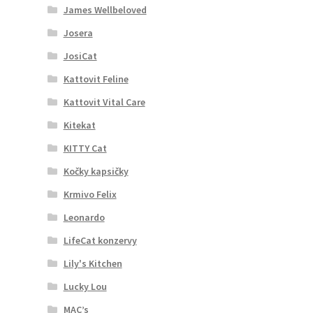
James Wellbeloved
Josera
JosiCat
Kattovit Feline
Kattovit Vital Care
Kitekat
KITTY Cat
Kočky kapsičky
Krmivo Felix
Leonardo
LifeCat konzervy
Lily's Kitchen
Lucky Lou
MAC’s