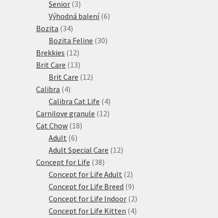
3
produkty
Senior
3
produkty
6
Výhodná balení
6
34
produktů
Bozita
34
produktů
30
Bozita Feline
30
12
produktů
Brekkies
12
produktů
13
Brit Care
13
produktů
12
Brit Care
12
4
produktů
Calibra
4
produkty
4
Calibra Cat Life
4
12
produkty
Carnilove granule
12
18
produktů
Cat Chow
18
6
produktů
Adult
6
produktů
12
Adult Special Care
12
38
produktů
Concept for Life
38
produktů
2
Concept for Life Adult
2
produkty
9
Concept for Life Breed
9
produktů
2
Concept for Life Indoor
2
4
produkty
Concept for Life Kitten
4