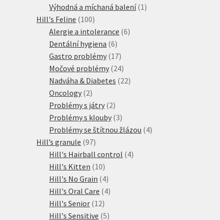
produkty
1
Výhodná a míchaná balení
1
100
produkt
Hill's Feline
100
produktů
6
Alergie a intolerance
6
6
produktů
Dentální hygiena
6
produktů
17
Gastro problémy
17
produktů
24
Močové problémy
24
produktů
22
Nadváha & Diabetes
22
2
produktů
Oncology
2
produkty
2
Problémy s játry
2
produkty
3
Problémy s klouby
3
produkty
4
Problémy se štítnou žlázou
4
97
produkty
Hill’s granule
97
produktů
4
Hill's Hairball control
4
10
produkty
Hill's Kitten
10
produktů
4
Hill's No Grain
4
produkty
4
Hill's Oral Care
4
12
produkty
Hill's Senior
12
produktů
5
Hill's Sensitive
5