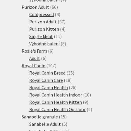
66
produktů
Purizon Adult
66
produktů
4
Coldpressed
4
produkty
37
Purizon Adult
37
produktů
4
Purizon Kitten
4
11
produkty
Single Meat
11
produktů
8
Výhodné balení
8
6
produktů
Rosie's Farm
6
6
produktů
Adult
6
produktů
107
Royal Canin
107
produktů
35
Royal Canin Breed
35
18
produktů
Royal Canin Care
18
produktů
26
Royal Canin Health
26
produktů
10
Royal Canin Health Indoor
10
9
produktů
Royal Canin Health Kitten
9
produktů
9
Royal Canin Health Outdoor
9
15
produktů
Sanabelle granule
15
produktů
5
Sanabelle Adult
5
produktů
1