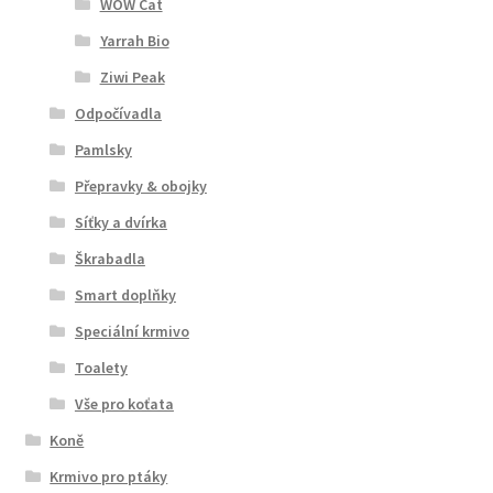
WOW Cat
Yarrah Bio
Ziwi Peak
Odpočívadla
Pamlsky
Přepravky & obojky
Síťky a dvírka
Škrabadla
Smart doplňky
Speciální krmivo
Toalety
Vše pro koťata
Koně
Krmivo pro ptáky