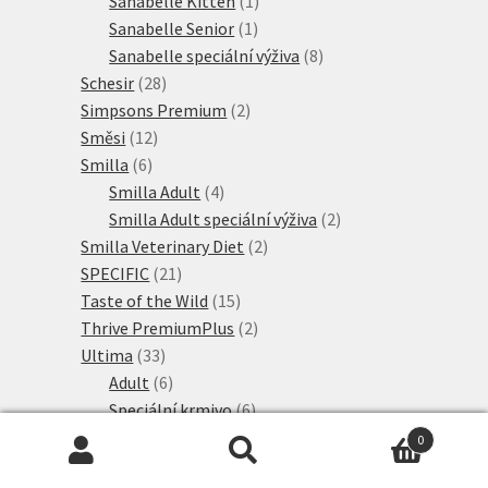
Sanabelle Kitten
1
1
produkt
Sanabelle Senior
1
produkt
8
Sanabelle speciální výživa
8
28
produktů
Schesir
28
produktů
2
Simpsons Premium
2
12
produkty
Směsi
12
6
produktů
Smilla
6
produktů
4
Smilla Adult
4
produkty
2
Smilla Adult speciální výživa
2
2
produkty
Smilla Veterinary Diet
2
21
produkty
SPECIFIC
21
produktů
15
Taste of the Wild
15
produktů
2
Thrive PremiumPlus
2
33
produkty
Ultima
33
produktů
6
Adult
6
produktů
6
Speciální krmivo
6
2
produktů
Ultima Nature
2
0
produkty
19
Ultima Sterilised
19
Hledat:
Hledat