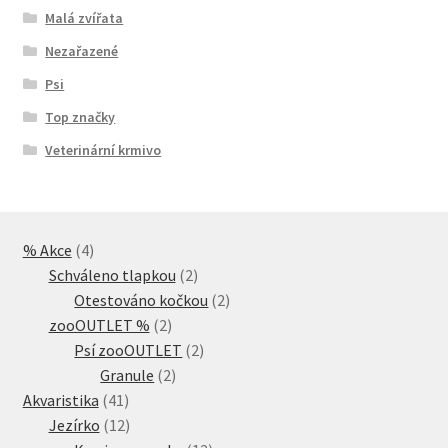
Malá zvířata
Nezařazené
Psi
Top značky
Veterinární krmivo
4
% Akce
4
produkty
2
Schváleno tlapkou
2
produkty
2
Otestováno kočkou
2
2
produkty
zooOUTLET %
2
produkty
2
Psí zooOUTLET
2
2
produkty
Granule
2
41
produkty
Akvaristika
41
produktů
12
Jezírko
12