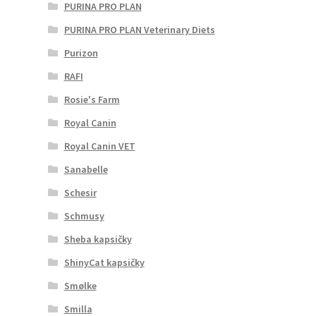
PURINA PRO PLAN
PURINA PRO PLAN Veterinary Diets
Purizon
RAFI
Rosie's Farm
Royal Canin
Royal Canin VET
Sanabelle
Schesir
Schmusy
Sheba kapsičky
ShinyCat kapsičky
Smølke
Smilla