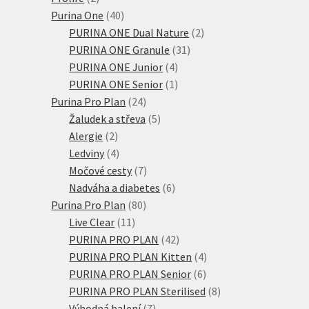
produkty
40
Purina One
40
produktů
2
PURINA ONE Dual Nature
2
31
produkty
PURINA ONE Granule
31
4
produktů
PURINA ONE Junior
4
produkty
1
PURINA ONE Senior
1
24
produkt
Purina Pro Plan
24
produktů
5
Žaludek a střeva
5
2
produktů
Alergie
2
produkty
4
Ledviny
4
produkty
7
Močové cesty
7
produktů
6
Nadváha a diabetes
6
80
produktů
Purina Pro Plan
80
11
produktů
Live Clear
11
produktů
42
PURINA PRO PLAN
42
produktů
4
PURINA PRO PLAN Kitten
4
6
produkty
PURINA PRO PLAN Senior
6
produktů
8
PURINA PRO PLAN Sterilised
8
7
produktů
Výhodná balení
7