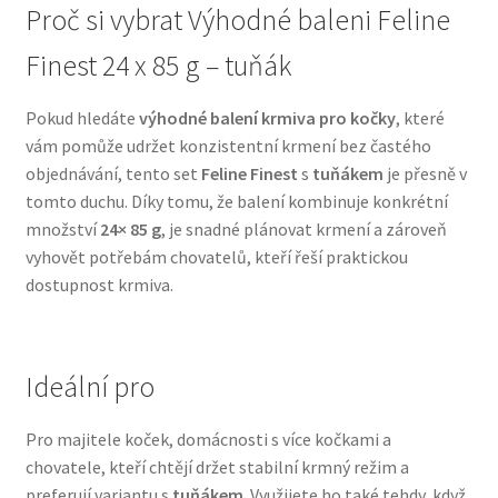
Proč si vybrat Výhodné baleni Feline
N&D Farmina pro psy — Italské holistic krmivo
Finest 24 x 85 g – tuňák
Oblečky pro psy
Pokud hledáte
výhodné balení krmiva pro kočky
, které
vám pomůže udržet konzistentní krmení bez častého
Pamlsky pro psy
objednávání, tento set
Feline Finest
s
tuňákem
je přesně v
tomto duchu. Díky tomu, že balení kombinuje konkrétní
množství
24× 85 g
, je snadné plánovat krmení a zároveň
Pelíšky pro psy
vyhovět potřebám chovatelů, kteří řeší praktickou
dostupnost krmiva.
Ortopedické pelíšky
Přepravky pro psy
Ideální pro
Purizon pro psy — Vysoký obsah masa, bez obilovin
Pro majitele koček, domácnosti s více kočkami a
chovatele, kteří chtějí držet stabilní krmný režim a
Royal Canin pro psy
preferují variantu s
tuňákem
. Využijete ho také tehdy, když