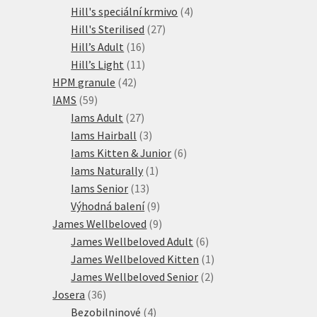
produktů
4
Hill's speciální krmivo
4
27
produkty
Hill's Sterilised
27
16
produktů
Hill’s Adult
16
produktů
11
Hill’s Light
11
42
produktů
HPM granule
42
59
produktů
IAMS
59
produktů
27
Iams Adult
27
produktů
3
Iams Hairball
3
produkty
6
Iams Kitten & Junior
6
1
produktů
Iams Naturally
1
13
produkt
Iams Senior
13
produktů
9
Výhodná balení
9
produktů
9
James Wellbeloved
9
produktů
6
James Wellbeloved Adult
6
produktů
1
James Wellbeloved Kitten
1
2
produkt
James Wellbeloved Senior
2
36
produkty
Josera
36
produktů
4
Bezobilninové
4