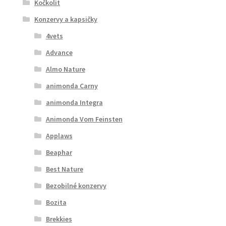
Kočkolit
Konzervy a kapsičky
4vets
Advance
Almo Nature
animonda Carny
animonda Integra
Animonda Vom Feinsten
Applaws
Beaphar
Best Nature
Bezobilné konzervy
Bozita
Brekkies