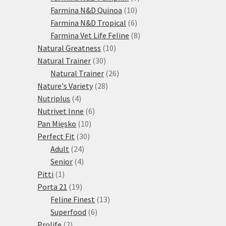
10
produktů
Farmina N&D Quinoa
10
produktů
6
Farmina N&D Tropical
6
produktů
8
Farmina Vet Life Feline
8
10
produktů
Natural Greatness
10
30
produktů
Natural Trainer
30
produktů
26
Natural Trainer
26
28
produktů
Nature's Variety
28
4
produktů
Nutriplus
4
produkty
6
Nutrivet Inne
6
10
produktů
Pan Mięsko
10
30
produktů
Perfect Fit
30
24
produktů
Adult
24
4
produktů
Senior
4
1
produkty
Pitti
1
produkt
19
Porta 21
19
produktů
13
Feline Finest
13
6
produktů
Superfood
6
2
produktů
Prolife
2