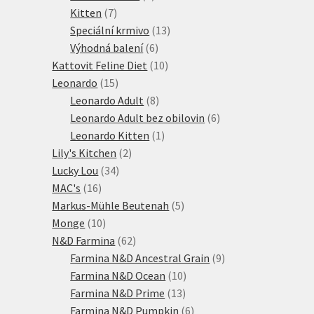
7
produkty
Kitten
7
produktů
13
Speciální krmivo
13
6
produktů
Výhodná balení
6
produktů
10
Kattovit Feline Diet
10
15
produktů
Leonardo
15
produktů
8
Leonardo Adult
8
produktů
6
Leonardo Adult bez obilovin
6
1
produktů
Leonardo Kitten
1
2
produkt
Lily's Kitchen
2
34
produkty
Lucky Lou
34
16
produktů
MAC's
16
produktů
5
Markus-Mühle Beutenah
5
10
produktů
Monge
10
produktů
62
N&D Farmina
62
produktů
9
Farmina N&D Ancestral Grain
9
10
produktů
Farmina N&D Ocean
10
13
produktů
Farmina N&D Prime
13
produktů
6
Farmina N&D Pumpkin
6