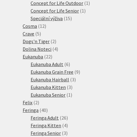
produkty
1
Concept for Life Outdoor
1
1
produkt
Concept for Life Senior
1
15
produkt
Speciální výživa
15
12
produktů
Cosma
12
5
produktů
Crave
5
produktů
2
Dogs'n Tiger
2
produkty
4
Dolina Noteci
4
22
produkty
Eukanuba
22
produktů
6
Eukanuba Adult
6
produktů
9
Eukanuba Grain Free
9
3
produktů
Eukanuba Hairball
3
3
produkty
Eukanuba Kitten
3
1
produkty
Eukanuba Senior
1
2
produkt
Felix
2
produkty
40
Feringa
40
produktů
26
Feringa Adult
26
produktů
4
Feringa Kitten
4
3
produkty
Feringa Senior
3