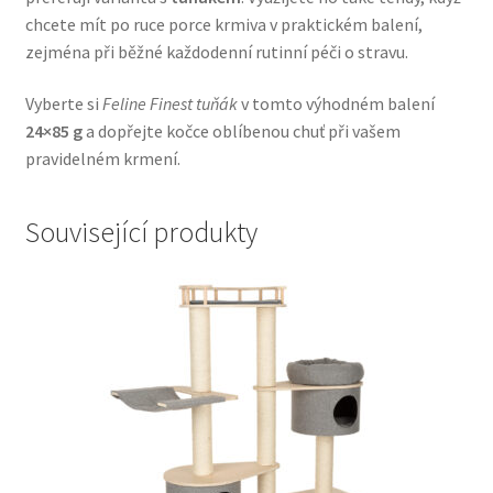
chcete mít po ruce porce krmiva v praktickém balení,
Veterinární dieta pro psy
zejména při běžné každodenní rutinní péči o stravu.
Vodítka a obojky
Vyberte si
Feline Finest tuňák
v tomto výhodném balení
24×85 g
a dopřejte kočce oblíbenou chuť při vašem
Wolf of Wilderness
pravidelném krmení.
Související produkty