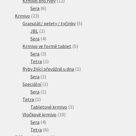
produktů
12
Krmivo pro ryby
12
6
produktů
Sera
6
23
produktů
Krmivo
23
produktů
5
Granulát/ pelety / tyčinky
5
1
produktů
JBL
1
produkt
4
Sera
4
produkty
5
Krmivo ve formě tablet
5
3
produktů
Sera
3
produkty
1
Tetra
1
produkt
1
Ryby žijící převážně u dna
1
1
produkt
Sera
1
produkt
1
Speciální
1
1
produkt
Sera
1
1
produkt
Tetra
1
produkt
1
Tabletové krmivo
1
10
produkt
Vločkové krmivo
10
4
produktů
Sera
4
produkty
6
Tetra
6