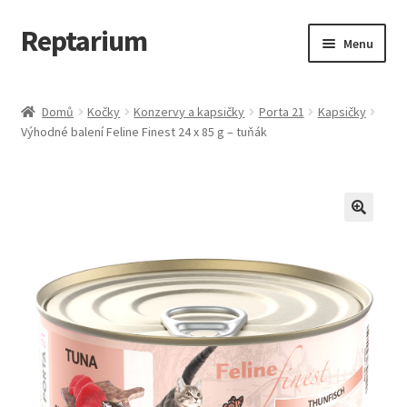
Reptarium
Přeskočit
Přejít
Menu
na
k
navigaci
obsahu
Úvodní stránka
webu
Domů
Kočky
Konzervy a kapsičky
Porta 21
Kapsičky
Výhodné balení Feline Finest 24 x 85 g – tuňák
Košík
Malá zvířata — Klece, krmivo, vybavení
Můj účet
Obchod
Pokladna
Vše pro kočky