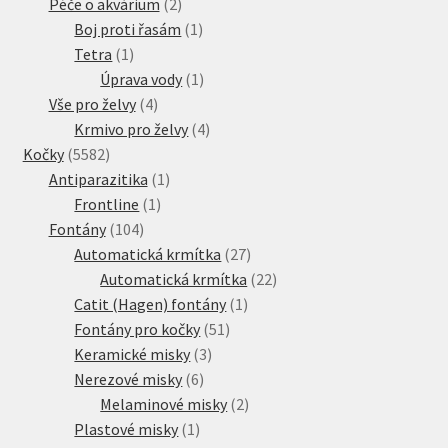
produktů
2
Péče o akvárium
2
produkty
1
Boj proti řasám
1
1
produkt
Tetra
1
produkt
1
Úprava vody
1
4
produkt
Vše pro želvy
4
produkty
4
Krmivo pro želvy
4
5582
produkty
Kočky
5582
produktů
1
Antiparazitika
1
1
produkt
Frontline
1
104
produkt
Fontány
104
produktů
27
Automatická krmítka
27
produktů
22
Automatická krmítka
22
1
produktů
Catit (Hagen) fontány
1
51
produkt
Fontány pro kočky
51
3
produktů
Keramické misky
3
6
produkty
Nerezové misky
6
produktů
2
Melaminové misky
2
1
produkty
Plastové misky
1