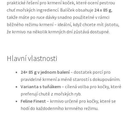
praktické řešení pro krmení koček, které ocení pestrou
chuť mořských ingrediencí. Balíček obsahuje
24 x 85 g
,
Bozita pro psy — Švédské krmivo s nordickou kvalitou
takže máte po ruce dávky snadno použitelné v rámci
běžného režimu krmení – ideální, když chcete mít jistotu,
Brit pro psy
že krmivo na několik krmných dní zůstává dostupné.
Granule pro psy
Hlavní vlastnosti
Natural Trainer pro psy — Italské krmivo s
přírodními složkami
24× 85 g v jednom balení
– dostatek porcí pro
pravidelné krmení a méně starostí s dokupováním.
Happy Dog — Německá kvalita a přirozené složení
Varianta s tuňákem
– cílená volba pro kočky, které
preferují chutě z mořských ryb.
Hill’s pro psy
Feline Finest
– krmivo určené pro kočky, které se
hodí do každodenního krmného režimu.
Hračky pro psy
Konzervy a kapsičky pro psy