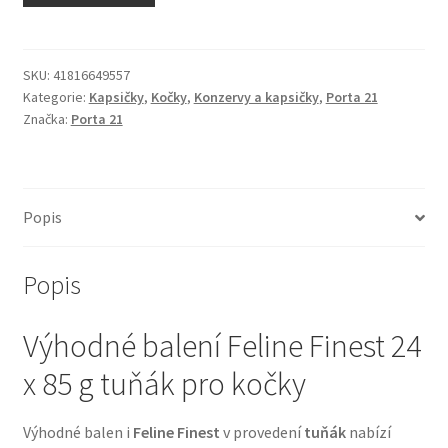
N&D Farmina pro kočky — Italské holistic krmivo
Odpočívadla pro kočky
SKU:
41816649557
Kategorie:
Kapsičky
,
Kočky
,
Konzervy a kapsičky
,
Porta 21
Značka:
Porta 21
Pamlsky pro kočky
Purizon pro kočky
Popis
Royal Canin pro kočky
Popis
Škrabadla pro kočky
Výhodné balení Feline Finest 24
Veterinární dieta pro kočky
x 85 g tuňák pro kočky
Vše pro psy — Krmivo, doplňky, vybavení
Výhodné balen i
Feline Finest
v provedení
tuňák
nabízí
Boudy a výběhy