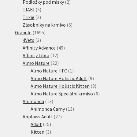
produkt
2
Podložky pod misky
2
5
produkty
TIAKI
5
2
produktů
Trixie
2
produkty
6
Zásobníky na krmivo
6
1695
produktů
Granule
1695
3
produktů
4Vets
3
produkty
49
Affinity Advance
49
12
produktů
Affinity Libra
12
produktů
22
Almo Nature
22
produktů
1
Almo Nature HFC
1
produkt
9
Almo Nature Holistic Adult
9
produktů
3
Almo Nature Holistic Kitten
3
produkty
6
Almo Nature Speciální krmivo
6
13
produktů
Animonda
13
produktů
13
Animonda Carny
13
27
produktů
Applaws Adult
27
15
produktů
Adult
15
produktů
3
Kitten
3