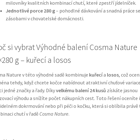
milovníky kvalitních kombinací chutí, které zpestří jídelníček.
Jednotlivé porce 280 g
– pohodlné dávkování a snadná práce s
zásobami v chovatelské domácnosti.
oč si vybrat Výhodné balení Cosma Nature
×280 g – kuřecí a losos
a Nature v této výhodné sadě kombinuje
kuřecí
a
losos
, což ocen
éna tehdy, když chcete kočce nabídnout atraktivní chuťové variace
i jedné značky a řady. Díky
velkému balení 24 kusů
získáte jasnou
zovací výhodu a snížíte počet nákupních cest. Toto řešení oceníte i
idelném dokrmování nebo při péči o kočku, která si oblíbila právě
inaci chutí v řadě
Cosma Nature
.