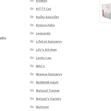
Kitekat
KITTY Cat
Kočky kapsičky
Krmivo Felix
Leonardo
adlo
LifeCat konzervy
Lily's Kitchen
Lucky Lou
MAC’s
Miamor konzervy
MjAMjAM Adult
Natural Trainer
Nature's Variety
Nutrivet