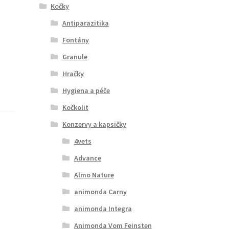
Kočky
Antiparazitika
Fontány
Granule
Hračky
Hygiena a péče
Kočkolit
Konzervy a kapsičky
4vets
Advance
Almo Nature
animonda Carny
animonda Integra
Animonda Vom Feinsten