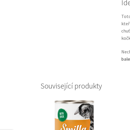
Id
Tot
kteř
chu
kočk
Nech
bale
Související produkty