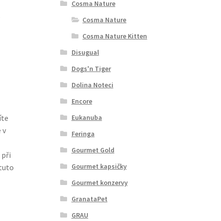
Cosma Nature
e
Cosma Nature
Cosma Nature Kitten
Disugual
Dogs'n Tiger
Dolina Noteci
Encore
Eukanuba
íte
 v
Feringa
Gourmet Gold
 při
Gourmet kapsičky
 tuto
Gourmet konzervy
GranataPet
GRAU