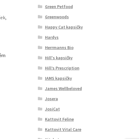
Green Petfood
Greenwoods
ček,
Happy Cat kapsičky
Hardys
Herrmanns Bio
ém
Hill's kapsičky
Hill’s Prescription
IAMS kapsičky
James Wellbeloved
Josera
JosiCat
Kattovit Feline
Kattovit Vital Care