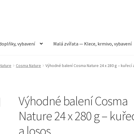
doplňky, vybavení
Malá zvířata — Klece, krmivo, vybavení
rmivo, vybavení
Můj účet
Obchod
Pokladna
Vše pro kočky
Nature
Cosma Nature
Výhodné balení Cosma Nature 24 x 280 g – kuřecí 
Výhodné balení Cosma
Nature 24 x 280 g – kuře
a losos