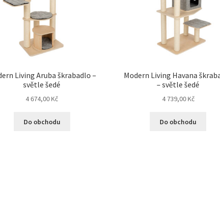
ern Living Aruba škrabadlo –
Modern Living Havana škrab
světle šedé
– světle šedé
4 674,00
Kč
4 739,00
Kč
Do obchodu
Do obchodu