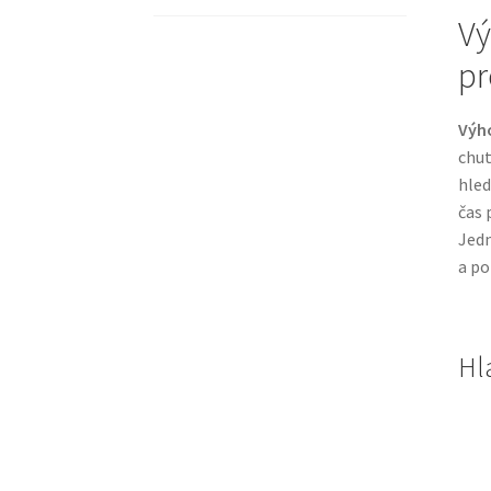
Vý
pr
Výh
chut
hled
čas 
Jedn
a po
Hl