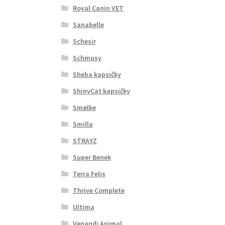
Royal Canin VET
Sanabelle
Schesir
Schmusy
Sheba kapsičky
ShinyCat kapsičky
Smølke
Smilla
STRAYZ
Super Benek
Terra Felis
Thrive Complete
Ultima
Venandi Animal