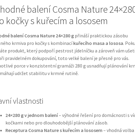
hodné balení Cosma Nature 24×280
o kočky s kuřecím a lososem
odné balení Cosma Nature 24×280 g
přináší praktickou zásobu
ného krmiva pro kočky s kombinací
kuřecího masa a lososa
. Pok
áte produkt, který podpoří pestrost jídelníčku a zároveň vám ušet
při pravidelném dokupování, toto velké balení je přesně pro vás.
otlivé porce v konzistentní gramáži 280 g usnadňují plánování kr
máhají udržet stabilitu v krmné rutině.
avní vlastnosti
24×280 g v jednom balení
– výhodné řešení pro domácnosti s ví
kočkami nebo pro dlouhodobější plánování zásob.
Receptura Cosma Nature s kuřecím a lososem
– vhodná volba