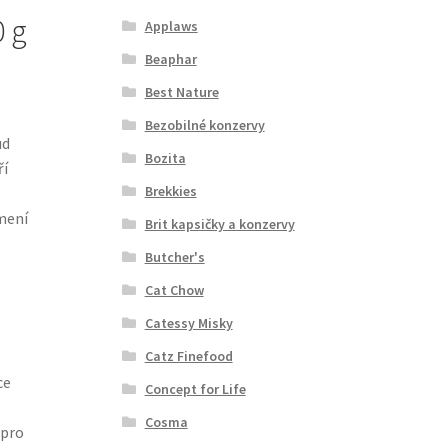
 g
Applaws
Beaphar
Best Nature
Bezobilné konzervy
ud
Bozita
ří
Brekkies
mení
Brit kapsičky a konzervy
Butcher's
Cat Chow
Catessy Misky
Catz Finefood
ce
Concept for Life
Cosma
 pro