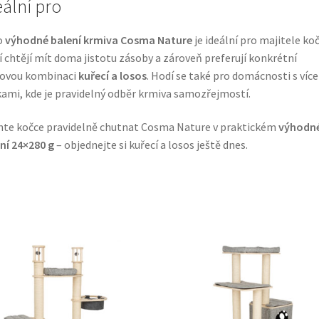
eální pro
o
výhodné balení krmiva Cosma Nature
je ideální pro majitele ko
í chtějí mít doma jistotu zásoby a zároveň preferují konkrétní
ťovou kombinaci
kuřecí a losos
. Hodí se také pro domácnosti s více
ami, kde je pravidelný odběr krmiva samozřejmostí.
te kočce pravidelně chutnat Cosma Nature v praktickém
výhodn
ní 24×280 g
– objednejte si kuřecí a losos ještě dnes.