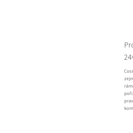
Pr
24
Cosm
zejm
rámc
poři
prav
komb