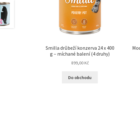
Smilla drůbeží konzerva 24 x 400
Mod
g – míchané balení (4 druhy)
899,00
Kč
Do obchodu