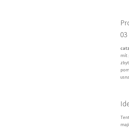
Pro
03
catz
mít 
zbyt
pomá
usna
Id
Ten
maji