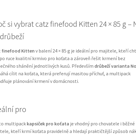
č si vybrat catz finefood Kitten 24 × 85 g – 
 drůbeží
 finefood Kitten
v balení 24 × 85 g je ideální pro majitele, kteří cht
po ruce kvalitní krmivo pro koťata a zároveň řešit krmení bez
ečného shánění jednotlivých kusů. Především
drůbeží varianta No
há cílit na koťata, která preferují masitou příchuť, a multipack
dňuje plánování krmení v domácnosti.
eální pro
to multipack
kapsiček pro koťata
je vhodný pro chovatele i běžné
tele, kteří krmí koťata pravidelně a hledají praktičtější způsob ná