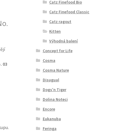
Catz Finefood Bio
Catz Finefood Classic
No.
Catz ragout
Kitten
Výhodná balení
ějí
Concept for Life
Cosma
. 03
Cosma Nature
Disugual
Dogs'n Tiger
Dolina Noteci
Encore
Eukanuba
kupu.
Feringa