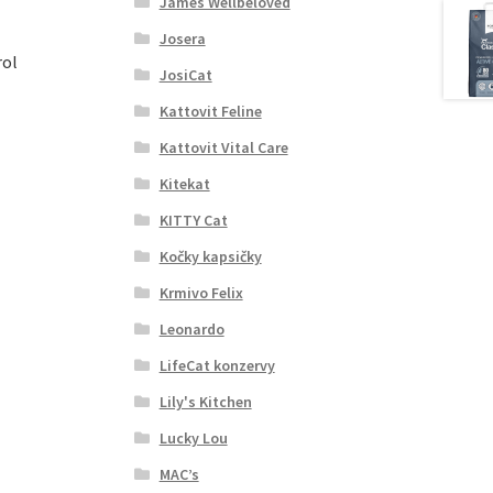
James Wellbeloved
Josera
rol
JosiCat
Kattovit Feline
Kattovit Vital Care
Kitekat
KITTY Cat
Kočky kapsičky
Krmivo Felix
Leonardo
LifeCat konzervy
Lily's Kitchen
Lucky Lou
MAC’s