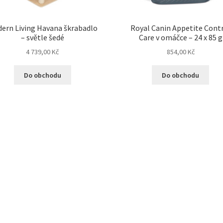
ern Living Havana škrabadlo
Royal Canin Appetite Cont
– světle šedé
Care v omáčce – 24 x 85 g
4 739,00
Kč
854,00
Kč
Do obchodu
Do obchodu