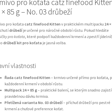
mivo pro koťata catz finefood Kitte
 × 85 g – No. 03 drůbeží
vo pro koťata
catz finefood Kitten
v praktickém multipacku
24 ×
íchutí
drůbeží
je určené pro náročné období růstu. Pokud hledáte
ičky pro koťata
, které podpoří každodenní krmení a zpestří jídelní
to
drůbeží kit pro koťata
je jasná volba.
avní vlastnosti
Řada catz finefood Kitten
– krmivo určené přímo pro koťata, 
každodenní krmení v období růstu.
Multipack 24 × 85 g
– praktické balení, se kterým snadno zajistí
pravidelnou dávku krmiva.
Přetížená varianta No. 03 drůbeží
– příchuť drůbeží pro pestré
krmení a chuťové preference koťat.