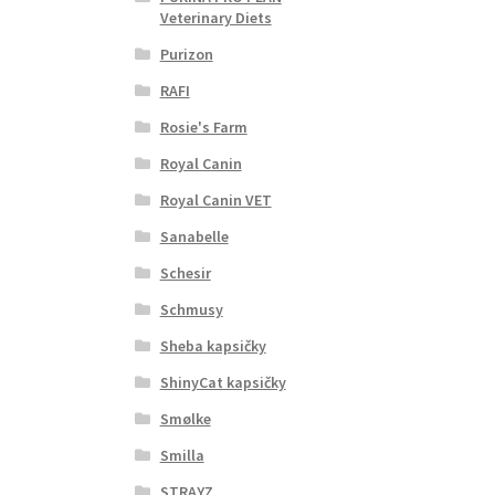
Veterinary Diets
Purizon
RAFI
Rosie's Farm
Royal Canin
Royal Canin VET
Sanabelle
Schesir
Schmusy
Sheba kapsičky
ShinyCat kapsičky
Smølke
Smilla
STRAYZ