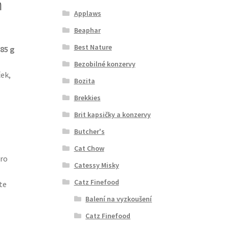
n
Applaws
Beaphar
Best Nature
 85 g
Bezobilné konzervy
ček,
Bozita
Brekkies
Brit kapsičky a konzervy
Butcher's
Cat Chow
pro
Catessy Misky
Catz Finefood
te
Balení na vyzkoušení
Catz Finefood