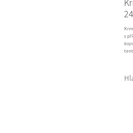
Kr
24
Krmi
s př
kaps
ten
Hl