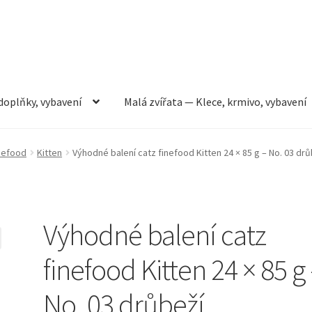
doplňky, vybavení
Malá zvířata — Klece, krmivo, vybavení
rmivo, vybavení
Můj účet
Obchod
Pokladna
Vše pro kočky
nefood
Kitten
Výhodné balení catz finefood Kitten 24 × 85 g – No. 03 drů
Výhodné balení catz
finefood Kitten 24 × 85 g
No. 03 drůbeží