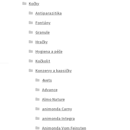
Kočky
Antiparazitika
Fontány
Granule
Hračky
Hygiena a péče
Kočkolit
Konzervy a kapsičky
4vets
Advance
Almo Nature
animonda Carny
animonda Integra
Animonda Vom Feinsten