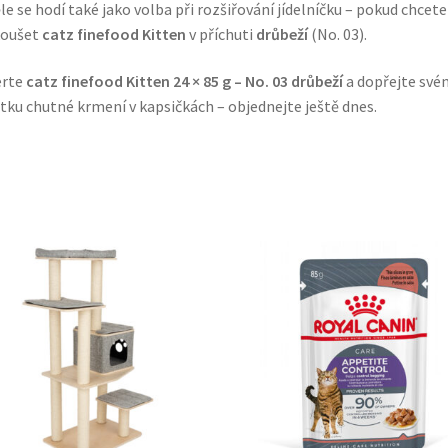
le se hodí také jako volba při rozšiřování jídelníčku – pokud chcete
koušet
catz finefood Kitten
v příchuti
drůbeží
(No. 03).
erte
catz finefood Kitten 24 × 85 g – No. 03 drůbeží
a dopřejte své
tku chutné krmení v kapsičkách – objednejte ještě dnes.