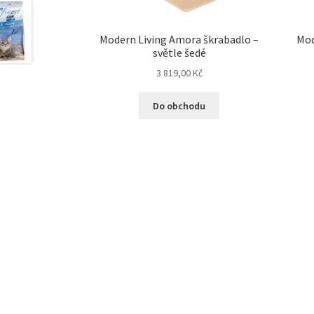
Modern Living Amora škrabadlo –
Mod
světle šedé
3 819,00
Kč
Do obchodu