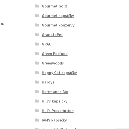
Gourmet Gold
Gourmet kapsičky
mu
Gourmet konzervy
GranataPet
GRAU
Green Petfood
Greenwoods
Happy Cat kapsičky
Hardys
Herrmanns Bio
Hill's kapsičky
Hill’s Prescription
IAMS kapsičky