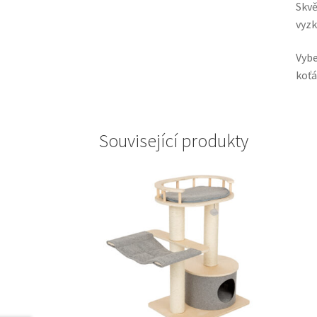
Skvě
vyz
Vyb
koťá
Související produkty