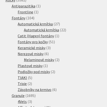
produktů
1
Antiparazitika
1
1
produkt
Frontline
1
104
produkt
Fontány
104
produktů
27
Automatická krmítka
27
produktů
22
Automatická krmítka
22
1
produktů
Catit (Hagen) fontány
1
51
produkt
Fontány pro kočky
51
3
produktů
Keramické misky
3
6
produkty
Nerezové misky
6
produktů
2
Melaminové misky
2
1
produkty
Plastové misky
1
produkt
2
Podložky pod misky
2
5
produkty
TIAKI
5
2
produktů
Trixie
2
produkty
6
Zásobníky na krmivo
6
1695
produktů
Granule
1695
3
produktů
4Vets
3