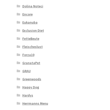
Dolina Noteci
Encore
Eukanuba
Exclusion Diet
FetteBeute
Fleischeslust
Forza10
GranataPet
GRAU
Greenwoods
Happy Dog
Hardys
Herrmanns Menu