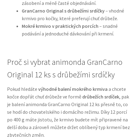
zásobení a méně časté objednávání.
GranCarno Original s drůbežími srdíčky
– vhodné
N&D Farmina pro psy — Italské holistic krmivo
krmivo pro kočky, které preferují chuť drůbeže.
Mokré krmivo v praktických porcích
– snadné
Oblečky pro psy
podávání a jednoduché dávkování při krmení.
Pamlsky pro psy
Proč si vybrat animonda GranCarno
Pelíšky pro psy
Original 12 ks s drůbežími srdíčky
Ortopedické pelíšky
Pokud hledáte
výhodné balení mokrého krmiva
a chcete
Přepravky pro psy
kočce dopřát chuť drůbeže ve formě
drůbežích srdíček
, pak
je balení animonda GranCarno Original 12 ks přesně to, co
se hodí do chovatelského i domácího režimu. Díky 12 porcí
Purizon pro psy — Vysoký obsah masa, bez obilovin
po 400 g máte jistotu, že krmivo budete mít připravené na
delší dobu a zároveň můžete držet oblíbený typ krmení bez
Royal Canin pro psy
zbytečných změn.