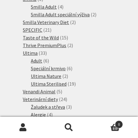
produktů
4
Smilla Adult
4
produkty
2
Smilla Adult speciální výživa
2
2
produkty
Smilla Veterinary Diet
2
21
produkty
SPECIFIC
21
produktů
15
Taste of the Wild
15
produktů
2
Thrive PremiumPlus
2
33
produkty
Ultima
33
produktů
6
Adult
6
produktů
6
Speciální krmivo
6
2
produktů
Ultima Nature
2
produkty
19
Ultima Sterilised
19
5
produktů
Venandi Animal
5
produktů
24
Veterinární diety
24
produktů
3
Žaludek a střeva
3
4
produkty
Alergie
4
2
produkty
Játra
2
0
produkty
4
Ledviny
4
Hledat:
Hledat
produkty
6
Močové cesty
6