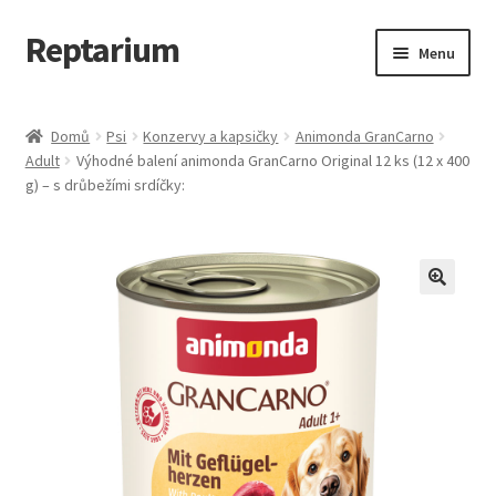
Reptarium
Přeskočit
Přejít
Menu
na
k
navigaci
obsahu
Úvodní stránka
webu
Domů
Psi
Konzervy a kapsičky
Animonda GranCarno
Adult
Výhodné balení animonda GranCarno Original 12 ks (12 x 400
Košík
g) – s drůbežími srdíčky:
Malá zvířata — Klece, krmivo, vybavení
Můj účet
Obchod
Pokladna
Vše pro kočky