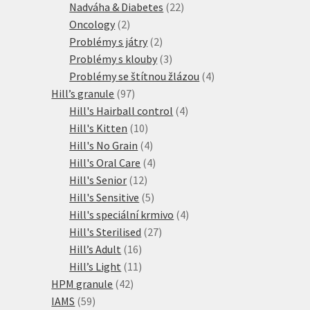
produktů
22
Nadváha & Diabetes
22
2
produktů
Oncology
2
produkty
2
Problémy s játry
2
produkty
3
Problémy s klouby
3
produkty
4
Problémy se štítnou žlázou
4
97
produkty
Hill’s granule
97
produktů
4
Hill's Hairball control
4
10
produkty
Hill's Kitten
10
produktů
4
Hill's No Grain
4
produkty
4
Hill's Oral Care
4
12
produkty
Hill's Senior
12
produktů
5
Hill's Sensitive
5
produktů
4
Hill's speciální krmivo
4
27
produkty
Hill's Sterilised
27
16
produktů
Hill’s Adult
16
produktů
11
Hill’s Light
11
42
produktů
HPM granule
42
59
produktů
IAMS
59