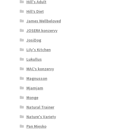
Hill's Adult
Hill’s Diet
James Wellbeloved
JOSERA konzervy
JosiDog
Lily's Kitchen
Lukullus
MAC’s konzervy
Magnusson
Mjamjam
Monge
Natural Trainer
Nature's Variety
Pan Mięsko