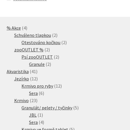
4
% Akce
4
produkty
2
Schváleno tlapkou
2
produkty
2
Otestováno kočkou
2
2
produkty
zooOUTLET %
2
produkty
2
Psí zooOUTLET
2
2
produkty
Granule
2
41
produkty
Akvaristika
41
produktů
12
Jezírko
12
produktů
12
Krmivo pro ryby
12
6
produktů
Sera
6
23
produktů
Krmivo
23
produktů
5
Granulát/ pelety / tyčinky
5
1
produktů
JBL
1
produkt
4
Sera
4
produkty
5
Krmivo ve formě tablet
5