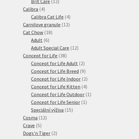
produktů
12
Brit Care
12
4
produktů
Calibra
4
produkty
4
Calibra Cat Life
4
12
produkty
Carnilove granule
12
18
produktů
Cat Chow
18
6
produktů
Adult
6
produktů
12
Adult Special Care
12
38
produktů
Concept for Life
38
produktů
2
Concept for Life Adult
2
produkty
9
Concept for Life Breed
9
produktů
2
Concept for Life Indoor
2
4
produkty
Concept for Life Kitten
4
produkty
1
Concept for Life Outdoor
1
1
produkt
Concept for Life Senior
1
15
produkt
Speciální výživa
15
12
produktů
Cosma
12
5
produktů
Crave
5
produktů
2
Dogs'n Tiger
2