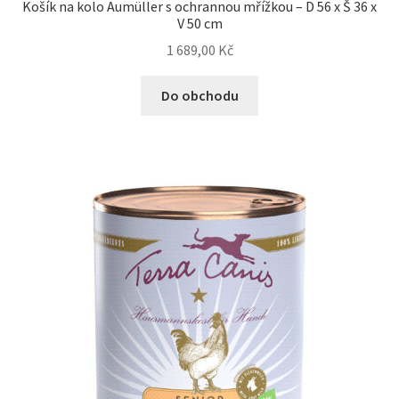
Košík na kolo Aumüller s ochrannou mřížkou – D 56 x Š 36 x
V 50 cm
1 689,00
Kč
Do obchodu