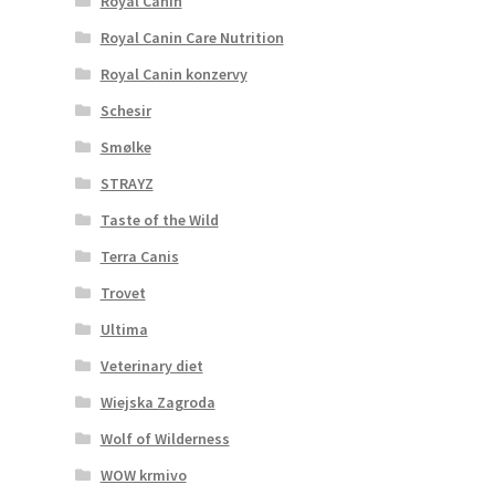
Royal Canin
Royal Canin Care Nutrition
Royal Canin konzervy
Schesir
Smølke
STRAYZ
Taste of the Wild
Terra Canis
Trovet
Ultima
Veterinary diet
Wiejska Zagroda
Wolf of Wilderness
WOW krmivo