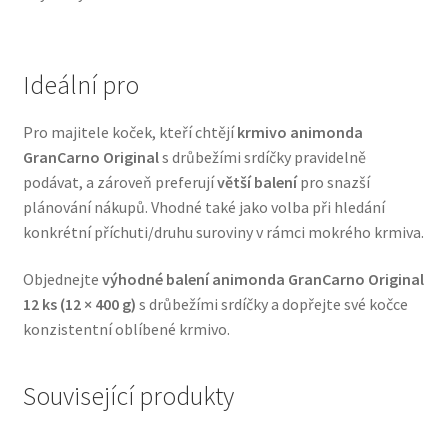
Veterinární dieta pro psy
Vodítka a obojky
Ideální pro
Wolf of Wilderness
Pro majitele koček, kteří chtějí
krmivo animonda
GranCarno Original
s drůbežími srdíčky pravidelně
podávat, a zároveň preferují
větší balení
pro snazší
plánování nákupů. Vhodné také jako volba při hledání
konkrétní příchuti/druhu suroviny v rámci mokrého krmiva.
Objednejte
výhodné balení animonda GranCarno Original
12 ks (12 × 400 g)
s drůbežími srdíčky a dopřejte své kočce
konzistentní oblíbené krmivo.
Související produkty