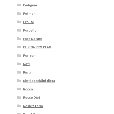
Pedigree
Petman
Prolife
Purbello
Pure Nature
PURINA PRO PLAN
Purizon
Rafi
Rinti
Rinti speciální dieta
Rocco
Rocco Diet
Rosie’s Farm