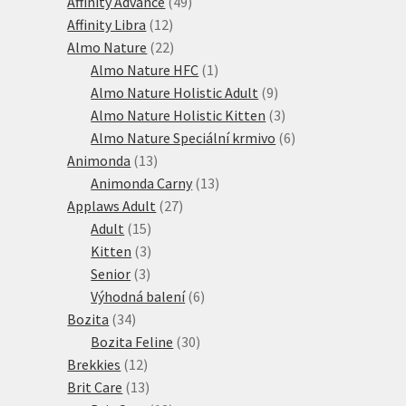
produkty
49
Affinity Advance
49
12
produktů
Affinity Libra
12
produktů
22
Almo Nature
22
produktů
1
Almo Nature HFC
1
produkt
9
Almo Nature Holistic Adult
9
produktů
3
Almo Nature Holistic Kitten
3
produkty
6
Almo Nature Speciální krmivo
6
13
produktů
Animonda
13
produktů
13
Animonda Carny
13
27
produktů
Applaws Adult
27
15
produktů
Adult
15
produktů
3
Kitten
3
3
produkty
Senior
3
produkty
6
Výhodná balení
6
34
produktů
Bozita
34
produktů
30
Bozita Feline
30
12
produktů
Brekkies
12
produktů
13
Brit Care
13