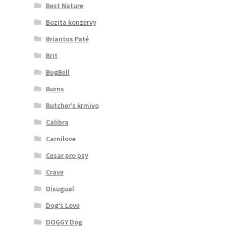
Best Nature
Bozita konzervy
Briantos Paté
Brit
BugBell
Burns
Butcher’s krmivo
Calibra
Carnilove
Cesar pro psy
Crave
Disugual
Dog’s Love
DOGGY Dog