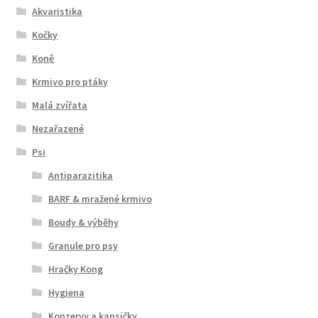
Akvaristika
Kočky
Koně
Krmivo pro ptáky
Malá zvířata
Nezařazené
Psi
Antiparazitika
BARF & mražené krmivo
Boudy & výběhy
Granule pro psy
Hračky Kong
Hygiena
Konzervy a kapsičky