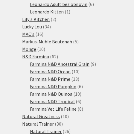
produktů
6
Leonardo Adult bez obilovin
6
1
produktů
Leonardo Kitten
1
2
produkt
Lily's Kitchen
2
34
produkty
Lucky Lou
34
16
produktů
MAC's
16
produktů
5
Markus-Mühle Beutenah
5
10
produktů
Monge
10
produktů
62
N&D Farmina
62
produktů
9
Farmina N&D Ancestral Grain
9
10
produktů
Farmina N&D Ocean
10
13
produktů
Farmina N&D Prime
13
produktů
6
Farmina N&D Pumpkin
6
10
produktů
Farmina N&D Quinoa
10
produktů
6
Farmina N&D Tropical
6
produktů
8
Farmina Vet Life Feline
8
10
produktů
Natural Greatness
10
30
produktů
Natural Trainer
30
produktů
26
Natural Trainer
26