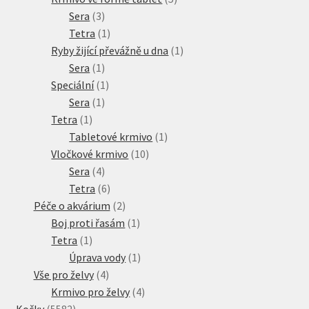
3
produktů
Sera
3
produkty
1
Tetra
1
produkt
1
Ryby žijící převážně u dna
1
1
produkt
Sera
1
produkt
1
Speciální
1
1
produkt
Sera
1
1
produkt
Tetra
1
produkt
1
Tabletové krmivo
1
10
produkt
Vločkové krmivo
10
4
produktů
Sera
4
produkty
6
Tetra
6
produktů
2
Péče o akvárium
2
produkty
1
Boj proti řasám
1
1
produkt
Tetra
1
produkt
1
Úprava vody
1
4
produkt
Vše pro želvy
4
produkty
4
Krmivo pro želvy
4
5582
produkty
Kočky
5582