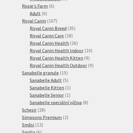
6
produktů
Rosie's Farm
6
6
produktů
Adult
6
produktů
107
Royal Canin
107
produktů
35
Royal Canin Breed
35
18
produktů
Royal Canin Care
18
produktů
26
Royal Canin Health
26
produktů
10
Royal Canin Health Indoor
10
9
produktů
Royal Canin Health Kitten
9
produktů
9
Royal Canin Health Outdoor
9
15
produktů
Sanabelle granule
15
produktů
5
Sanabelle Adult
5
produktů
1
Sanabelle Kitten
1
1
produkt
Sanabelle Senior
1
produkt
8
Sanabelle speciální výživa
8
28
produktů
Schesir
28
produktů
2
Simpsons Premium
2
12
produkty
Směsi
12
6
produktů
Smilla
6