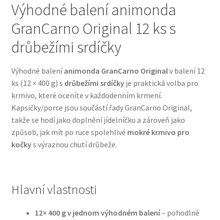
Výhodné balení animonda
GranCarno Original 12 ks s
Bozita pro psy — Švédské krmivo s nordickou kvalitou
drůbežími srdíčky
Brit pro psy
Výhodné balení
animonda GranCarno Original
v balení 12
Granule pro psy
ks (12 × 400 g) s
drůbežími srdíčky
je praktická volba pro
krmivo, které oceníte v každodenním krmení.
Natural Trainer pro psy — Italské krmivo s
Kapsičky/porce jsou součástí řady GranCarno Original,
přírodními složkami
takže se hodí jako doplnění jídelníčku a zároveň jako
způsob, jak mít po ruce spolehlivé
mokré krmivo pro
Happy Dog — Německá kvalita a přirozené složení
kočky
s výraznou chutí drůbeže.
Hill’s pro psy
Hlavní vlastnosti
Hračky pro psy
12× 400 g v jednom výhodném balení
– pohodlné
Konzervy a kapsičky pro psy