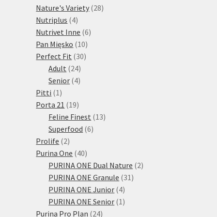
28
produktů
Nature's Variety
28
4
produktů
Nutriplus
4
produkty
6
Nutrivet Inne
6
10
produktů
Pan Mięsko
10
30
produktů
Perfect Fit
30
24
produktů
Adult
24
4
produktů
Senior
4
1
produkty
Pitti
1
produkt
19
Porta 21
19
produktů
13
Feline Finest
13
6
produktů
Superfood
6
2
produktů
Prolife
2
produkty
40
Purina One
40
produktů
2
PURINA ONE Dual Nature
2
31
produkty
PURINA ONE Granule
31
4
produktů
PURINA ONE Junior
4
produkty
1
PURINA ONE Senior
1
24
produkt
Purina Pro Plan
24