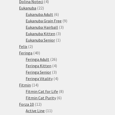
produkty
4
Dolina Noteci
4
22
produkty
Eukanuba
22
produktů
6
Eukanuba Adult
6
produktů
9
Eukanuba Grain Free
9
3
produktů
Eukanuba Hairball
3
3
produkty
Eukanuba Kitten
3
1
produkty
Eukanuba Senior
1
2
produkt
Felix
2
produkty
40
Feringa
40
produktů
26
Feringa Adult
26
produktů
4
Feringa Kitten
4
3
produkty
Feringa Senior
3
produkty
4
Feringa Vitality
4
14
produkty
Fitmin
14
produktů
8
Fitmin Cat for Life
8
6
produktů
Fitmin Cat Purity
6
12
produktů
Forza 10
12
produktů
11
Active Line
11