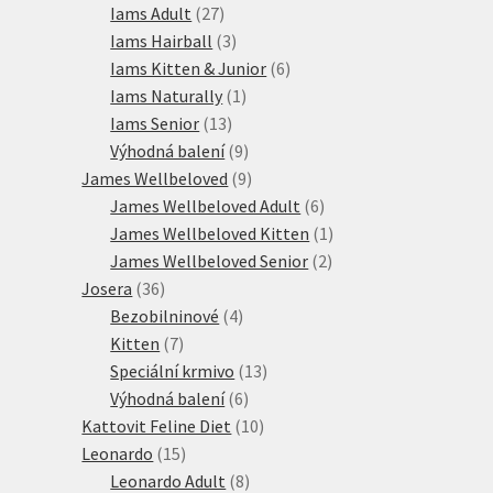
produktů
27
Iams Adult
27
produktů
3
Iams Hairball
3
produkty
6
Iams Kitten & Junior
6
1
produktů
Iams Naturally
1
13
produkt
Iams Senior
13
produktů
9
Výhodná balení
9
produktů
9
James Wellbeloved
9
produktů
6
James Wellbeloved Adult
6
produktů
1
James Wellbeloved Kitten
1
2
produkt
James Wellbeloved Senior
2
36
produkty
Josera
36
produktů
4
Bezobilninové
4
7
produkty
Kitten
7
produktů
13
Speciální krmivo
13
6
produktů
Výhodná balení
6
produktů
10
Kattovit Feline Diet
10
15
produktů
Leonardo
15
produktů
8
Leonardo Adult
8