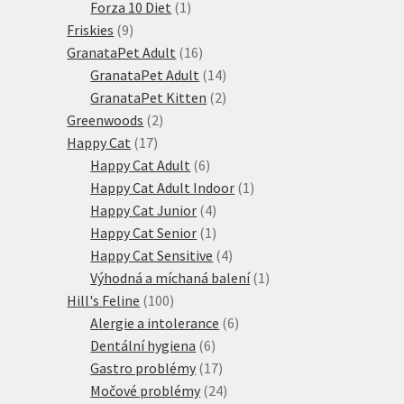
produktů
1
Forza 10 Diet
1
9
produkt
Friskies
9
produktů
16
GranataPet Adult
16
produktů
14
GranataPet Adult
14
produktů
2
GranataPet Kitten
2
2
produkty
Greenwoods
2
17
produkty
Happy Cat
17
produktů
6
Happy Cat Adult
6
produktů
1
Happy Cat Adult Indoor
1
4
produkt
Happy Cat Junior
4
produkty
1
Happy Cat Senior
1
produkt
4
Happy Cat Sensitive
4
produkty
1
Výhodná a míchaná balení
1
100
produkt
Hill's Feline
100
produktů
6
Alergie a intolerance
6
6
produktů
Dentální hygiena
6
produktů
17
Gastro problémy
17
produktů
24
Močové problémy
24