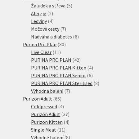
produktů
5
Žaludek a střeva
5
2
produktů
Alergie
2
produkty
4
Ledviny
4
produkty
7
Močové cesty
7
produktů
6
Nadváha a diabetes
6
80
produktů
Purina Pro Plan
80
11
produktů
Live Clear
11
produktů
42
PURINA PRO PLAN
42
produktů
4
PURINA PRO PLAN Kitten
4
6
produkty
PURINA PRO PLAN Senior
6
produktů
8
PURINA PRO PLAN Sterilised
8
7
produktů
Výhodná balení
7
66
produktů
Purizon Adult
66
produktů
4
Coldpressed
4
produkty
37
Purizon Adult
37
produktů
4
Purizon Kitten
4
11
produkty
Single Meat
11
produktů
8
Výhodné balení
8