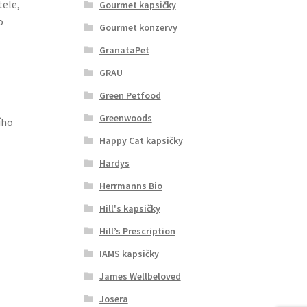
tele,
Gourmet kapsičky
o
Gourmet konzervy
GranataPet
GRAU
Green Petfood
Greenwoods
ího
Happy Cat kapsičky
Hardys
Herrmanns Bio
Hill's kapsičky
Hill’s Prescription
IAMS kapsičky
James Wellbeloved
Josera