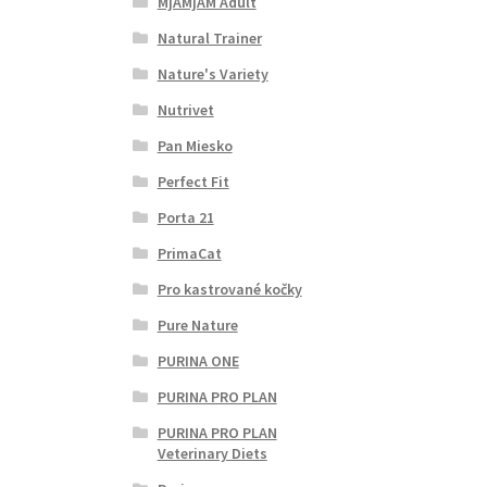
MjAMjAM Adult
Natural Trainer
Nature's Variety
Nutrivet
Pan Miesko
Perfect Fit
Porta 21
PrimaCat
Pro kastrované kočky
Pure Nature
PURINA ONE
PURINA PRO PLAN
PURINA PRO PLAN
Veterinary Diets