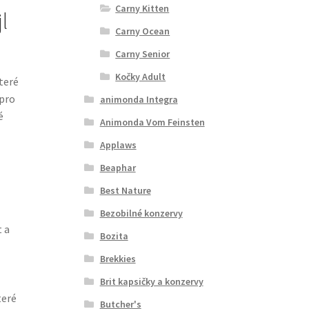
Carny Kitten
l
Carny Ocean
Carny Senior
Kočky Adult
které
 pro
animonda Integra
é
Animonda Vom Feinsten
Applaws
Beaphar
Best Nature
Bezobilné konzervy
 a
Bozita
Brekkies
Brit kapsičky a konzervy
teré
Butcher's