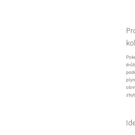
Pr
ko
Pok
drůb
podo
plyn
obmě
zbyt
Id