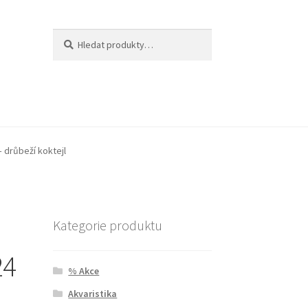
Hledat:
Hledat
 drůbeží koktejl
Kategorie produktu
24
% Akce
Akvaristika