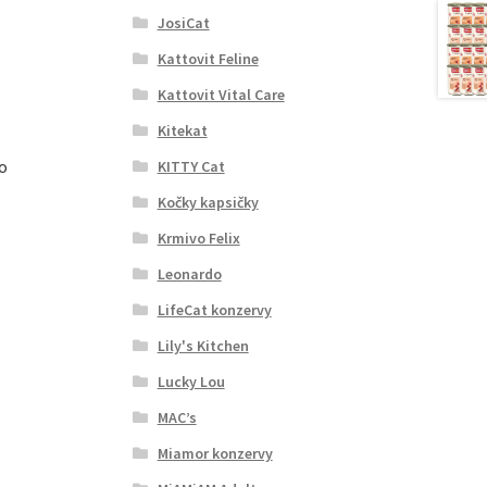
JosiCat
Kattovit Feline
Kattovit Vital Care
Kitekat
lo
KITTY Cat
Kočky kapsičky
Krmivo Felix
Leonardo
LifeCat konzervy
Lily's Kitchen
Lucky Lou
MAC’s
Miamor konzervy