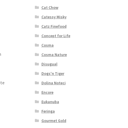
Cat Chow
Catessy Misky
Catz Finefood
Concept for Life
Cosma
n
Cosma Nature
Disugual
o
Dogs'n Tiger
ste
Dolina Noteci
Encore
Eukanuba
Feringa
Gourmet Gold