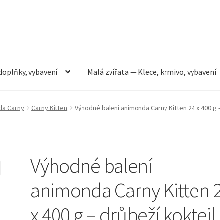
doplňky, vybavení
Malá zvířata — Klece, krmivo, vybavení
rmivo, vybavení
Můj účet
Obchod
Pokladna
Vše pro kočky
da Carny
Carny Kitten
Výhodné balení animonda Carny Kitten 24 x 400 g –
Výhodné balení
animonda Carny Kitten 
x 400 g – drůbeží koktejl