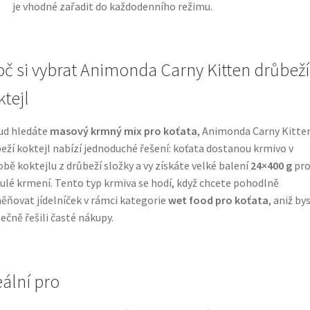
je vhodné zařadit do každodenního režimu.
oč si vybrat Animonda Carny Kitten drůbeží
ktejl
ud hledáte
masový krmný mix pro koťata
, Animonda Carny Kitte
eží koktejl nabízí jednoduché řešení: koťata dostanou krmivo v
bě koktejlu z drůbeží složky a vy získáte velké balení
24×400 g
pr
ulé krmení. Tento typ krmiva se hodí, když chcete pohodlně
ňovat jídelníček v rámci kategorie
wet food pro koťata
, aniž by
ečně řešili časté nákupy.
eální pro