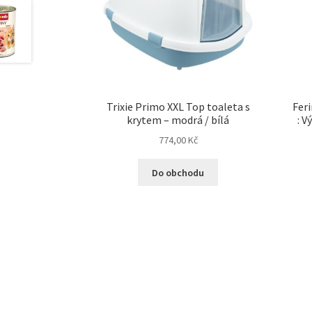
Trixie Primo XXL Top toaleta s
Fer
krytem – modrá / bílá
: V
774,00
Kč
Do obchodu