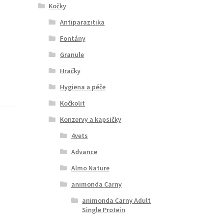
Kočky
Antiparazitika
Fontány
Granule
Hračky
Hygiena a péče
Kočkolit
Konzervy a kapsičky
4vets
Advance
Almo Nature
animonda Carny
animonda Carny Adult
Single Protein