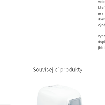
Anim
kteř
gra
domá
výbě
Vybe
dopř
jíde
Související produkty