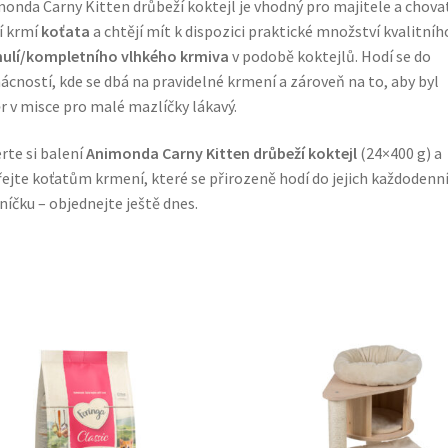
onda Carny Kitten drůbeží koktejl je vhodný pro majitele a chova
í krmí
koťata
a chtějí mít k dispozici praktické množství kvalitníh
nulí/kompletního vlhkého krmiva
v podobě koktejlů. Hodí se do
cností, kde se dbá na pravidelné krmení a zároveň na to, aby byl
r v misce pro malé mazlíčky lákavý.
rte si balení
Animonda Carny Kitten drůbeží koktejl
(24×400 g) a
ejte koťatům krmení, které se přirozeně hodí do jejich každodenn
lníčku – objednejte ještě dnes.