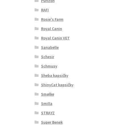
Purizon
RAFI
Rosie's Farm
Royal Canin
Royal Canin VET
Sanabelle
Schesir
Schmusy
Sheba kapsičky
ShinyCat kapsičky
Smølke
Smilla
STRAYZ
Super Benek