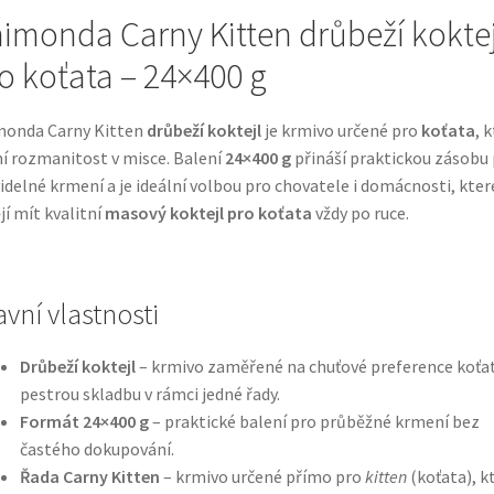
imonda Carny Kitten drůbeží koktej
o koťata – 24×400 g
monda Carny Kitten
drůbeží koktejl
je krmivo určené pro
koťata
, 
í rozmanitost v misce. Balení
24×400 g
přináší praktickou zásobu
idelné krmení a je ideální volbou pro chovatele i domácnosti, kter
jí mít kvalitní
masový koktejl pro koťata
vždy po ruce.
avní vlastnosti
Drůbeží koktejl
– krmivo zaměřené na chuťové preference koťat
pestrou skladbu v rámci jedné řady.
Formát 24×400 g
– praktické balení pro průběžné krmení bez
častého dokupování.
Řada Carny Kitten
– krmivo určené přímo pro
kitten
(koťata), k