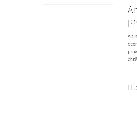
An
pr
Ani
ocen
prav
chtě
Hl