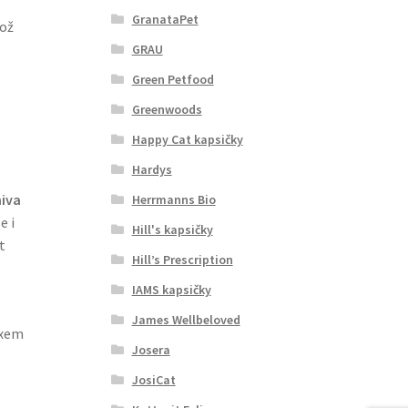
GranataPet
což
GRAU
Green Petfood
Greenwoods
Happy Cat kapsičky
Hardys
iva
Herrmanns Bio
e i
Hill's kapsičky
t
Hill’s Prescription
IAMS kapsičky
James Wellbeloved
ixem
Josera
JosiCat