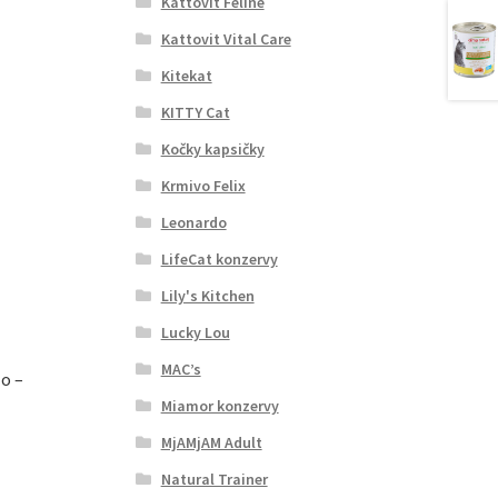
Kattovit Feline
Kattovit Vital Care
Kitekat
KITTY Cat
Kočky kapsičky
Krmivo Felix
Leonardo
LifeCat konzervy
Lily's Kitchen
Lucky Lou
MAC’s
o –
Miamor konzervy
MjAMjAM Adult
Natural Trainer