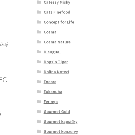
Catessy Misky
Catz Finefood
Concept for Life
Cosma
Cosma Nature
aždý
Disugual
Dogs'n Tiger
Dolina Noteci
HFC
Encore
Eukanuba
Feringa
Gourmet Gold
á
Gourmet kapsičky
Gourmet konzervy