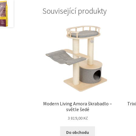
Související produkty
Modern Living Amora škrabadlo –
Trix
světle šedé
3 819,00
Kč
Do obchodu