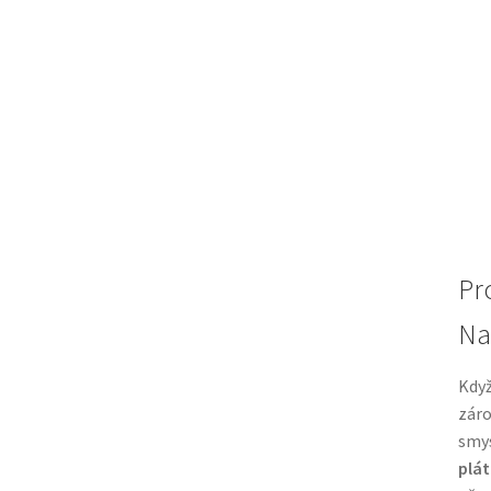
Pr
Na
Když
záro
smy
plát