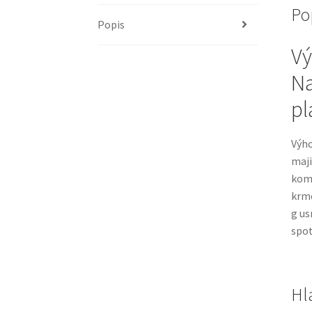
Po
Popis
Vý
Na
pl
Výh
maji
komb
krme
g us
spot
Hl