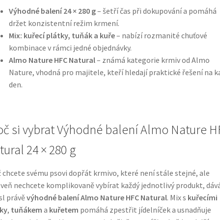
Výhodné balení 24 × 280 g
– šetří čas při dokupování a pomáhá
držet konzistentní režim krmení.
Mix: kuřecí plátky, tuňák a kuře
– nabízí rozmanité chuťové
kombinace v rámci jedné objednávky.
Almo Nature HFC Natural
– známá kategorie krmiv od Almo
Nature, vhodná pro majitele, kteří hledají praktické řešení na k
den.
oč si vybrat Výhodné balení Almo Nature 
tural 24 × 280 g
 chcete svému psovi dopřát krmivo, které není stále stejné, ale
veň nechcete komplikovaně vybírat každý jednotlivý produkt, dáv
sl právě
výhodné balení Almo Nature HFC Natural
. Mix s
kuřecími
ky
,
tuňákem
a
kuřetem
pomáhá zpestřit jídelníček a usnadňuje