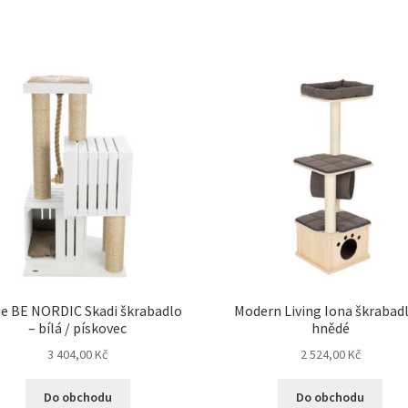
ie BE NORDIC Skadi škrabadlo
Modern Living Iona škrabadl
– bílá / pískovec
hnědé
3 404,00
Kč
2 524,00
Kč
Do obchodu
Do obchodu