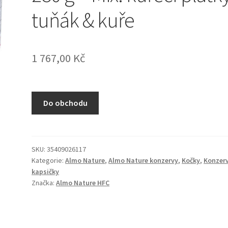
tuňák & kuře
1 767,00
Kč
Do obchodu
SKU:
35409026117
Kategorie:
Almo Nature
,
Almo Nature konzervy
,
Kočky
,
Konzerv
kapsičky
Značka:
Almo Nature HFC