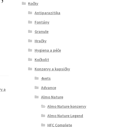
Kočky
Antiparazitika
Fontány
Granule
Hračky
Hygiena a péče
Kočkolit
Konzervy a kapsičky
4vets
Advance
y a
Almo Nature
Almo Nature konzervy
Almo Nature Legend
HFC Complete