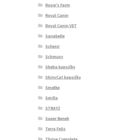
Rosie's Farm
Royal Canin
Royal Canin VET
Sanabelle
Schesir
Schmusy
Sheba kapsičky
ShinyCat kapsičky
Smølke
Smilla
STRAYZ
Super Benek
Terra Felis
Thrive Complete