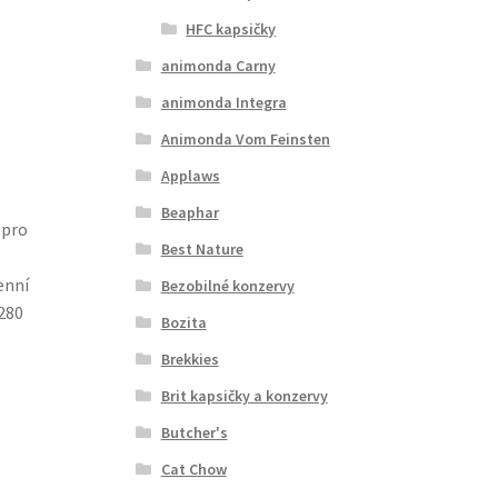
HFC kapsičky
animonda Carny
animonda Integra
Animonda Vom Feinsten
Applaws
Beaphar
 pro
Best Nature
enní
Bezobilné konzervy
280
Bozita
Brekkies
Brit kapsičky a konzervy
Butcher's
Cat Chow