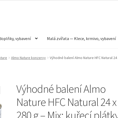
doplňky, vybavení
Malá zvířata — Klece, krmivo, vybavení
rmivo, vybavení
Můj účet
Obchod
Pokladna
Vše pro kočky
ature
Almo Nature konzervy
Výhodné balení Almo Nature HFC Natural 24 x
Výhodné balení Almo
Nature HFC Natural 24 x
280 g – Mix: kuřecí plátky