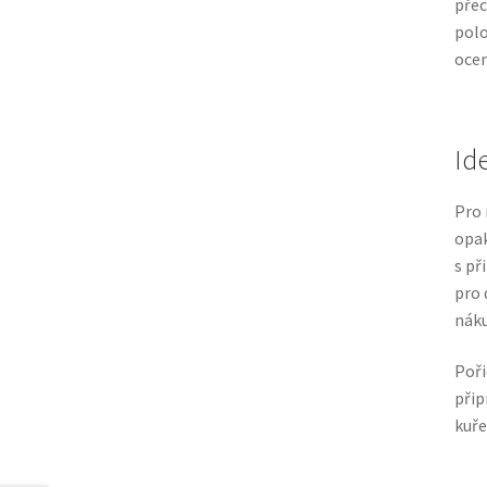
přec
polo
ocen
Id
Pro 
opak
s př
pro 
nák
Poř
přip
kuře