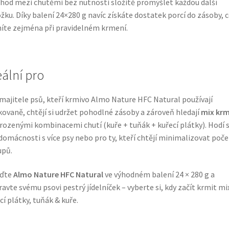
hod mezi chutěmi bez nutnosti složitě promýšlet každou další
žku. Díky balení 24×280 g navíc získáte dostatek porcí do zásoby, 
íte zejména při pravidelném krmení.
eální pro
majitele psů, kteří krmivo Almo Nature HFC Natural používají
ovaně, chtějí si udržet pohodlné zásoby a zároveň hledají
mix krm
irozenými kombinacemi chutí (kuře + tuňák + kuřecí plátky). Hodí s
domácnosti s více psy nebo pro ty, kteří chtějí minimalizovat poče
upů.
iďte
Almo Nature HFC Natural
ve výhodném balení 24 × 280 g a
ravte svému psovi pestrý jídelníček – vyberte si, kdy začít krmit m
cí plátky, tuňák & kuře.