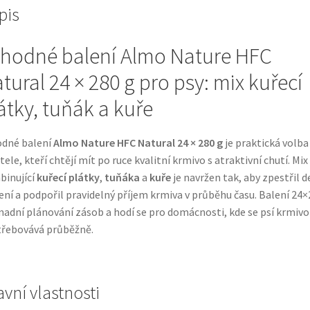
pis
hodné balení Almo Nature HFC
tural 24 × 280 g pro psy: mix kuřecí
átky, tuňák a kuře
odné balení
Almo Nature HFC Natural 24 × 280 g
je praktická volba
tele, kteří chtějí mít po ruce kvalitní krmivo s atraktivní chutí. Mix
inující
kuřecí plátky
,
tuňáka
a
kuře
je navržen tak, aby zpestřil d
ní a podpořil pravidelný příjem krmiva v průběhu času. Balení 24×
nadní plánování zásob a hodí se pro domácnosti, kde se psí krmivo
řebovává průběžně.
avní vlastnosti