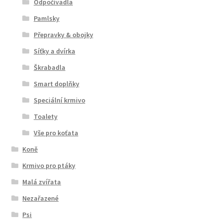
Odpočívadla
Pamlsky
Přepravky & obojky
Síťky a dvírka
Škrabadla
Smart doplňky
Speciální krmivo
Toalety
Vše pro koťata
Koně
Krmivo pro ptáky
Malá zvířata
Nezařazené
Psi