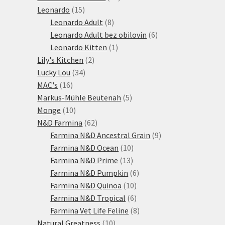
15
produktů
Leonardo
15
produktů
8
Leonardo Adult
8
produktů
6
Leonardo Adult bez obilovin
6
1
produktů
Leonardo Kitten
1
2
produkt
Lily's Kitchen
2
34
produkty
Lucky Lou
34
16
produktů
MAC's
16
produktů
5
Markus-Mühle Beutenah
5
10
produktů
Monge
10
produktů
62
N&D Farmina
62
produktů
9
Farmina N&D Ancestral Grain
9
10
produktů
Farmina N&D Ocean
10
13
produktů
Farmina N&D Prime
13
produktů
6
Farmina N&D Pumpkin
6
10
produktů
Farmina N&D Quinoa
10
produktů
6
Farmina N&D Tropical
6
produktů
8
Farmina Vet Life Feline
8
10
produktů
Natural Greatness
10