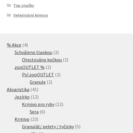
Top značky
Veterinární krmivo
4
% Akce
4
produkty
2
Schváleno tlapkou
2
produkty
2
Otestováno kočkou
2
2
produkty
zooOUTLET %
2
produkty
2
Psí zooOUTLET
2
2
produkty
Granule
2
41
produkty
Akvaristika
41
produktů
12
Jezírko
12
produktů
12
Krmivo pro ryby
12
6
produktů
Sera
6
23
produktů
Krmivo
23
produktů
5
Granulát/ pelety / tyčinky
5