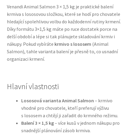
Venandi Animal Salmon 3 × 1,5 kg je praktické balení
krmiva s lososovou složkou, které se hodí pro chovatele
Bozita pro psy — Švédské krmivo s nordickou kvalitou
hledající spolehlivou volbu do každodenní rutiny krmení.
Díky formátu 3×1,5 kg máte po ruce dostatek porce na
Brit pro psy
delší období a lépe si tak plánujete skladování krmiv i
nákupy. Pokud vybíráte
krmivo s lososem
(Animal
Granule pro psy
Salmon), tahle varianta balení je přesně to, co usnadní
organizaci krmení.
Natural Trainer pro psy — Italské krmivo s
přírodními složkami
Hlavní vlastnosti
Happy Dog — Německá kvalita a přirozené složení
Lososová varianta Animal Salmon
– krmivo
Hill’s pro psy
vhodné pro chovatele, kteří preferují výživu
s lososem a chtějí ji zařadit do krmného režimu.
Hračky pro psy
Balení 3 × 1,5 kg
– více kusů v jednom nákupu pro
snadnější plánování zásob krmiva.
Konzervy a kapsičky pro psy