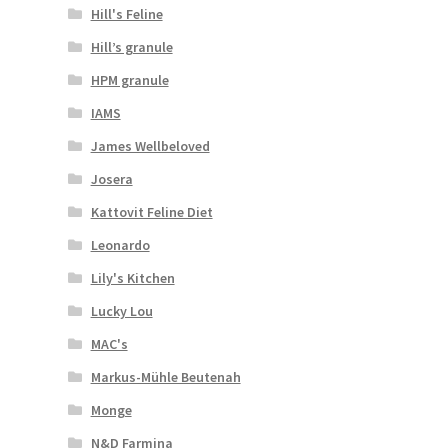
Hill's Feline
Hill’s granule
HPM granule
IAMS
James Wellbeloved
Josera
Kattovit Feline Diet
Leonardo
Lily's Kitchen
Lucky Lou
MAC's
Markus-Mühle Beutenah
Monge
N&D Farmina