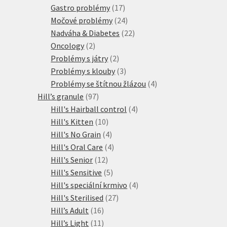
produktů
17
Gastro problémy
17
produktů
24
Močové problémy
24
produktů
22
Nadváha & Diabetes
22
2
produktů
Oncology
2
produkty
2
Problémy s játry
2
produkty
3
Problémy s klouby
3
produkty
4
Problémy se štítnou žlázou
4
97
produkty
Hill’s granule
97
produktů
4
Hill's Hairball control
4
10
produkty
Hill's Kitten
10
produktů
4
Hill's No Grain
4
produkty
4
Hill's Oral Care
4
12
produkty
Hill's Senior
12
produktů
5
Hill's Sensitive
5
produktů
4
Hill's speciální krmivo
4
27
produkty
Hill's Sterilised
27
16
produktů
Hill’s Adult
16
produktů
11
Hill’s Light
11