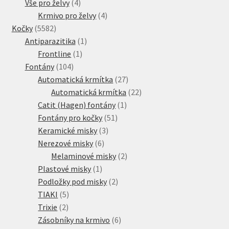
4
produkt
Vše pro želvy
4
produkty
4
Krmivo pro želvy
4
5582
produkty
Kočky
5582
produktů
1
Antiparazitika
1
1
produkt
Frontline
1
104
produkt
Fontány
104
produktů
27
Automatická krmítka
27
produktů
22
Automatická krmítka
22
1
produktů
Catit (Hagen) fontány
1
51
produkt
Fontány pro kočky
51
3
produktů
Keramické misky
3
6
produkty
Nerezové misky
6
produktů
2
Melaminové misky
2
1
produkty
Plastové misky
1
produkt
2
Podložky pod misky
2
5
produkty
TIAKI
5
2
produktů
Trixie
2
produkty
6
Zásobníky na krmivo
6