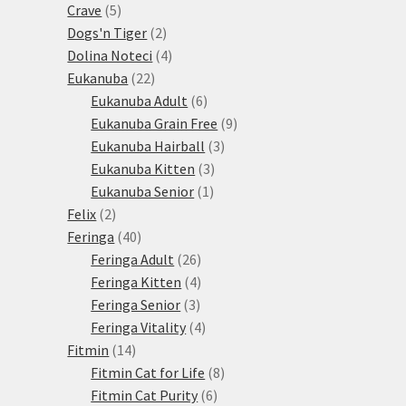
5
produktů
Crave
5
produktů
2
Dogs'n Tiger
2
produkty
4
Dolina Noteci
4
22
produkty
Eukanuba
22
produktů
6
Eukanuba Adult
6
produktů
9
Eukanuba Grain Free
9
3
produktů
Eukanuba Hairball
3
3
produkty
Eukanuba Kitten
3
1
produkty
Eukanuba Senior
1
2
produkt
Felix
2
produkty
40
Feringa
40
produktů
26
Feringa Adult
26
produktů
4
Feringa Kitten
4
3
produkty
Feringa Senior
3
produkty
4
Feringa Vitality
4
14
produkty
Fitmin
14
produktů
8
Fitmin Cat for Life
8
6
produktů
Fitmin Cat Purity
6