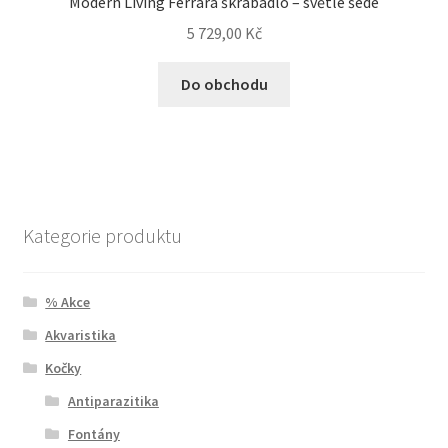
Modern Living Ferrara škrabadlo – světle šedé
5 729,00
Kč
Do obchodu
Kategorie produktu
% Akce
Akvaristika
Kočky
Antiparazitika
Fontány