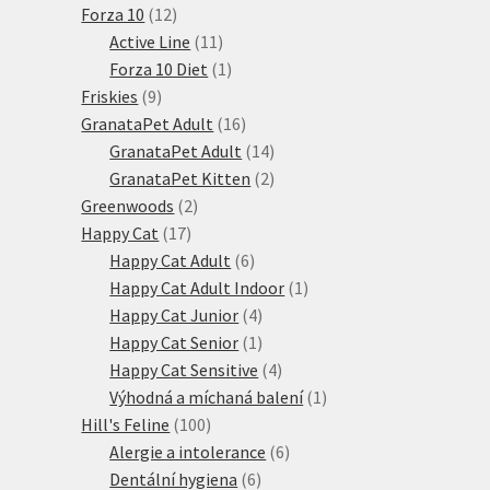
12
produktů
Forza 10
12
produktů
11
Active Line
11
produktů
1
Forza 10 Diet
1
9
produkt
Friskies
9
produktů
16
GranataPet Adult
16
produktů
14
GranataPet Adult
14
produktů
2
GranataPet Kitten
2
2
produkty
Greenwoods
2
17
produkty
Happy Cat
17
produktů
6
Happy Cat Adult
6
produktů
1
Happy Cat Adult Indoor
1
4
produkt
Happy Cat Junior
4
produkty
1
Happy Cat Senior
1
produkt
4
Happy Cat Sensitive
4
produkty
1
Výhodná a míchaná balení
1
100
produkt
Hill's Feline
100
produktů
6
Alergie a intolerance
6
6
produktů
Dentální hygiena
6