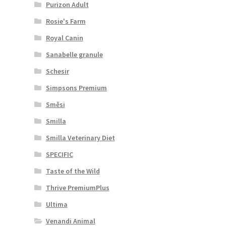
Purizon Adult
Rosie's Farm
Royal Canin
Sanabelle granule
Schesir
Simpsons Premium
Směsi
Smilla
Smilla Veterinary Diet
SPECIFIC
Taste of the Wild
Thrive PremiumPlus
Ultima
Venandi Animal