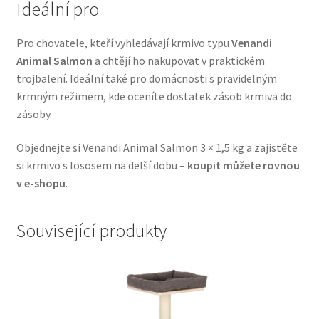
Ideální pro
Veterinární dieta pro psy
Pro chovatele, kteří vyhledávají krmivo typu
Venandi
Vodítka a obojky
Animal Salmon
a chtějí ho nakupovat v praktickém
trojbalení. Ideální také pro domácnosti s pravidelným
Wolf of Wilderness
krmným režimem, kde oceníte dostatek zásob krmiva do
zásoby.
Objednejte si Venandi Animal Salmon 3 × 1,5 kg a zajistěte
si krmivo s lososem na delší dobu –
koupit můžete rovnou
v e-shopu
.
Související produkty