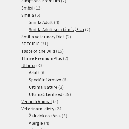
produktů
2
Simpsons Premium
2
12
produkty
Směsi
12
6
produktů
Smilla
6
produktů
4
Smilla Adult
4
produkty
2
Smilla Adult speciální výživa
2
2
produkty
Smilla Veterinary Diet
2
21
produkty
SPECIFIC
21
produktů
15
Taste of the Wild
15
produktů
2
Thrive PremiumPlus
2
33
produkty
Ultima
33
produktů
6
Adult
6
produktů
6
Speciální krmivo
6
2
produktů
Ultima Nature
2
produkty
19
Ultima Sterilised
19
5
produktů
Venandi Animal
5
produktů
24
Veterinární diety
24
produktů
3
Žaludek a střeva
3
4
produkty
Alergie
4