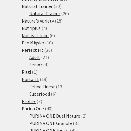
30
produktů
Natural Trainer
30
produktů
26
Natural Trainer
26
28
produktů
Nature's Variety
28
4
produktů
Nutriplus
4
produkty
6
Nutrivet Inne
6
10
produktů
Pan Mięsko
10
30
produktů
Perfect Fit
30
24
produktů
Adult
24
4
produktů
Senior
4
1
produkty
Pitti
1
produkt
19
Porta 21
19
produktů
13
Feline Finest
13
6
produktů
Superfood
6
2
produktů
Prolife
2
produkty
40
Purina One
40
produktů
2
PURINA ONE Dual Nature
2
31
produkty
PURINA ONE Granule
31
4
produktů
PURINA ONE Junior
4