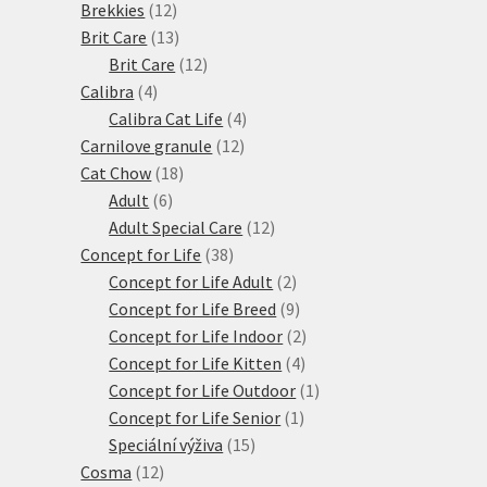
12
produktů
Brekkies
12
produktů
13
Brit Care
13
produktů
12
Brit Care
12
4
produktů
Calibra
4
produkty
4
Calibra Cat Life
4
12
produkty
Carnilove granule
12
18
produktů
Cat Chow
18
6
produktů
Adult
6
produktů
12
Adult Special Care
12
38
produktů
Concept for Life
38
produktů
2
Concept for Life Adult
2
produkty
9
Concept for Life Breed
9
produktů
2
Concept for Life Indoor
2
4
produkty
Concept for Life Kitten
4
produkty
1
Concept for Life Outdoor
1
1
produkt
Concept for Life Senior
1
15
produkt
Speciální výživa
15
12
produktů
Cosma
12