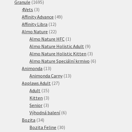
1695
produktů
Granule
1695
3
produktů
4Vets
3
produkty
49
Affinity Advance
49
12
produktů
Affinity Libra
12
produktů
22
Almo Nature
22
produktů
1
Almo Nature HFC
1
produkt
9
Almo Nature Holistic Adult
9
produktů
3
Almo Nature Holistic Kitten
3
produkty
6
Almo Nature Speciální krmivo
6
13
produktů
Animonda
13
produktů
13
Animonda Carny
13
27
produktů
Applaws Adult
27
15
produktů
Adult
15
produktů
3
Kitten
3
3
produkty
Senior
3
produkty
6
Výhodná balení
6
34
produktů
Bozita
34
produktů
30
Bozita Feline
30