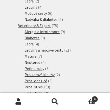
2
produkty
Játra
2
produkty
4
Ledviny
4
produkty
6
Močové cesty
6
produktů
5
Nadváha & diabetes
5
75
produktů
Veterinary & Expert
75
produktů
9
Alergie a intolerance
9
3
produktů
Diabetes
3
4
produkty
Játra
4
produkty
21
Ledviny a močové cesty
21
7
produktů
Mature
7
produktů
4
Neutered
4
produkty
3
Péče o zuby
3
produkty
2
Pro zdravé klouby
2
3
produkty
Proti obezitě
3
3
produkty
Proti stresu
3
2
produkty
Srst a kůže
2
produkty
14
Žaludek a střeva
14
0
Hledat:
Hledat
6
produktů
Visán Optimanova
6