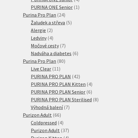
produkty
1
PURINA ONE Senior
1
24
produkt
Purina Pro Plan
24
produktů
5
Žaludek a střeva
5
2
produktů
Alergie
2
produkty
4
Ledviny
4
produkty
7
Močové cesty
7
produktů
6
Nadváha a diabetes
6
80
produktů
Purina Pro Plan
80
11
produktů
Live Clear
11
produktů
42
PURINA PRO PLAN
42
produktů
4
PURINA PRO PLAN Kitten
4
6
produkty
PURINA PRO PLAN Senior
6
produktů
8
PURINA PRO PLAN Sterilised
8
7
produktů
Výhodná balení
7
66
produktů
Purizon Adult
66
produktů
4
Coldpressed
4
produkty
37
Purizon Adult
37
produktů
4
Purizon Kitten
4