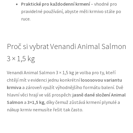
Praktické pro každodenní krmení
– vhodné pro
pravidelné používání, abyste měli krmivo stále po
N&D Farmina pro psy — Italské holistic krmivo
ruce.
Oblečky pro psy
Proč si vybrat Venandi Animal Salmon
Pamlsky pro psy
3 × 1,5 kg
Pelíšky pro psy
Venandi Animal Salmon 3 × 1,5 kg je volba pro ty, kteří
Ortopedické pelíšky
chtějí mít v evidenci jednu konkrétní
lososovou variantu
krmiva
a zároveň využít výhodnějšího formátu balení. Dvě
Přepravky pro psy
hlavní věci hrají ve váš prospěch:
jasně dané složení Animal
Salmon
a
3×1,5 kg
, díky čemuž zůstává krmení plynulé a
Purizon pro psy — Vysoký obsah masa, bez obilovin
nákup krmiv nemusíte řešit tak často.
Royal Canin pro psy