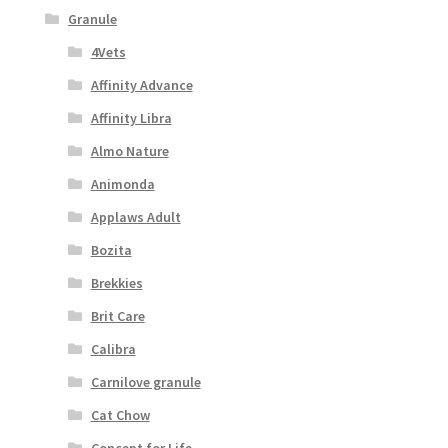
Granule
4Vets
Affinity Advance
Affinity Libra
Almo Nature
Animonda
Applaws Adult
Bozita
Brekkies
Brit Care
Calibra
Carnilove granule
Cat Chow
Concept for Life