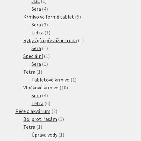
1
produktů
JBL
1
produkt
4
Sera
4
produkty
5
Krmivo ve formě tablet
5
3
produktů
Sera
3
produkty
1
Tetra
1
produkt
1
Ryby žijící převážně u dna
1
1
produkt
Sera
1
produkt
1
Speciální
1
1
produkt
Sera
1
1
produkt
Tetra
1
produkt
1
Tabletové krmivo
1
10
produkt
Vločkové krmivo
10
4
produktů
Sera
4
produkty
6
Tetra
6
produktů
2
Péče o akvárium
2
produkty
1
Boj proti řasám
1
1
produkt
Tetra
1
produkt
1
Úprava vody
1