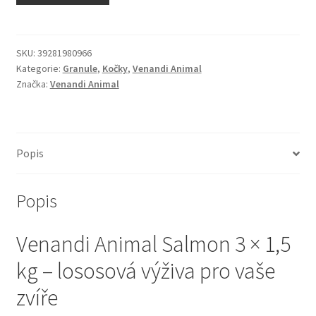
N&D Farmina pro kočky — Italské holistic krmivo
Odpočívadla pro kočky
SKU:
39281980966
Kategorie:
Granule
,
Kočky
,
Venandi Animal
Značka:
Venandi Animal
Pamlsky pro kočky
Purizon pro kočky
Popis
Royal Canin pro kočky
Popis
Škrabadla pro kočky
Venandi Animal Salmon 3 × 1,5
Veterinární dieta pro kočky
kg – lososová výživa pro vaše
Vše pro psy — Krmivo, doplňky, vybavení
zvíře
Boudy a výběhy