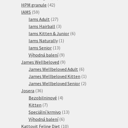
42
produktů
HPM granule
42
59
produktů
IAMS
59
produktů
27
Iams Adult
27
produktů
3
Iams Hairball
3
produkty
6
Iams Kitten & Junior
6
1
produktů
Iams Naturally
1
13
produkt
Iams Senior
13
produktů
9
Výhodná balení
9
produktů
9
James Wellbeloved
9
produktů
6
James Wellbeloved Adult
6
produktů
1
James Wellbeloved Kitten
1
2
produkt
James Wellbeloved Senior
2
36
produkty
Josera
36
produktů
4
Bezobilninové
4
7
produkty
Kitten
7
produktů
13
Speciální krmivo
13
6
produktů
Výhodná balení
6
produktů
10
Kattovit Feline Diet
10