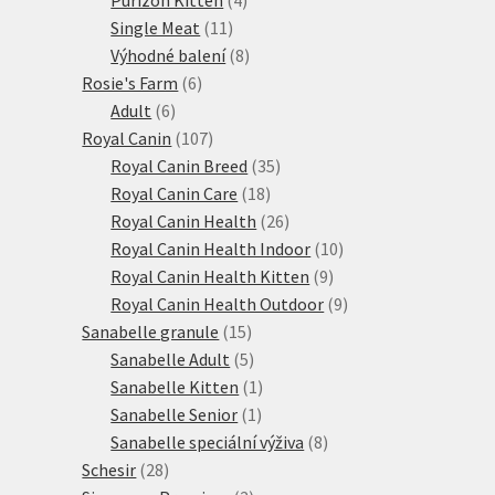
11
produkty
Single Meat
11
produktů
8
Výhodné balení
8
6
produktů
Rosie's Farm
6
6
produktů
Adult
6
produktů
107
Royal Canin
107
produktů
35
Royal Canin Breed
35
18
produktů
Royal Canin Care
18
produktů
26
Royal Canin Health
26
produktů
10
Royal Canin Health Indoor
10
9
produktů
Royal Canin Health Kitten
9
produktů
9
Royal Canin Health Outdoor
9
15
produktů
Sanabelle granule
15
produktů
5
Sanabelle Adult
5
produktů
1
Sanabelle Kitten
1
1
produkt
Sanabelle Senior
1
produkt
8
Sanabelle speciální výživa
8
28
produktů
Schesir
28