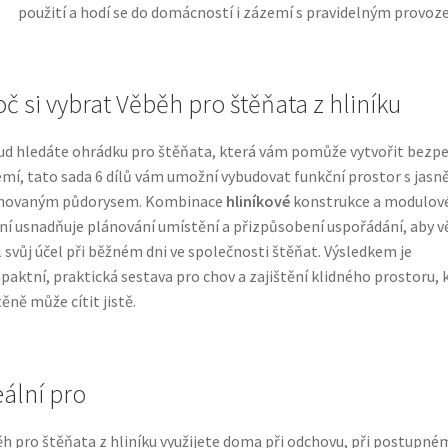
použití a hodí se do domácností i zázemí s pravidelným provoz
oč si vybrat Věběh pro štěňata z hliníku
d hledáte ohrádku pro štěňata, která vám pomůže vytvořit bezp
mí, tato sada 6 dílů vám umožní vybudovat funkční prostor s jasn
inovaným půdorysem. Kombinace
hliníkové
konstrukce a modulov
ní usnadňuje plánování umístění a přizpůsobení uspořádání, aby 
l svůj účel při běžném dni ve společnosti štěňat. Výsledkem je
aktní, praktická sestava pro chov a zajištění klidného prostoru, 
těně může cítit jistě.
eální pro
h pro štěňata z hliníku využijete doma při odchovu, při postupné