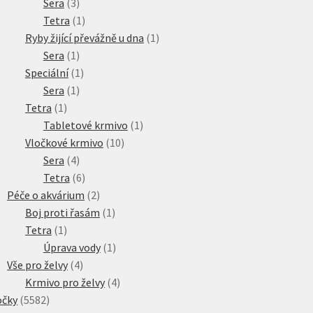
3
produktů
Sera
3
produkty
1
Tetra
1
produkt
1
Ryby žijící převážně u dna
1
1
produkt
Sera
1
produkt
1
Speciální
1
1
produkt
Sera
1
1
produkt
Tetra
1
produkt
1
Tabletové krmivo
1
10
produkt
Vločkové krmivo
10
4
produktů
Sera
4
produkty
6
Tetra
6
produktů
2
Péče o akvárium
2
produkty
1
Boj proti řasám
1
1
produkt
Tetra
1
produkt
1
Úprava vody
1
4
produkt
Vše pro želvy
4
produkty
4
Krmivo pro želvy
4
5582
produkty
očky
5582