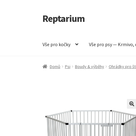
Reptarium
Přeskočit
Přejít
na
k
navigaci
obsahu
webu
Vše pro kočky
Vše pro psy — Krmivo, 
Úvodní stránka
Košík
Malá zvířata — Klece, k
Domů
Psi
Boudy & výběhy
Ohrádky pro š
Vše pro psy — Krmivo, doplňky, vybavení