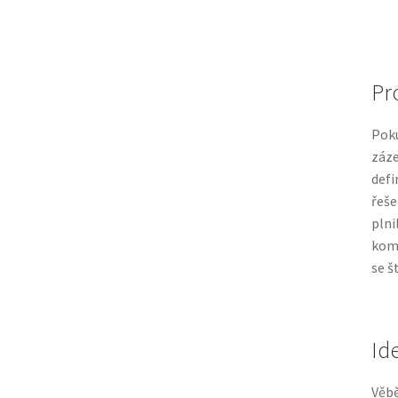
Pr
Poku
záze
def
řeše
plni
komp
se š
Id
Věbě