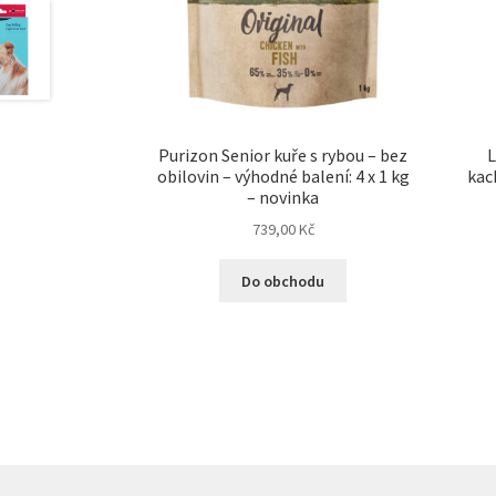
Purizon Senior kuře s rybou – bez
L
obilovin – výhodné balení: 4 x 1 kg
kac
– novinka
739,00
Kč
Do obchodu