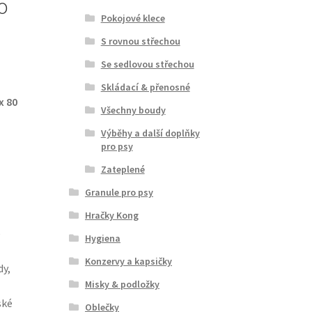
o
Pokojové klece
S rovnou střechou
Se sedlovou střechou
Skládací & přenosné
x 80
Všechny boudy
Výběhy a další doplňky
pro psy
Zateplené
Granule pro psy
Hračky Kong
e
Hygiena
Konzervy a kapsičky
dy,
Misky & podložky
ské
Oblečky