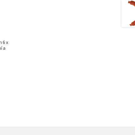
n 6 x
í a