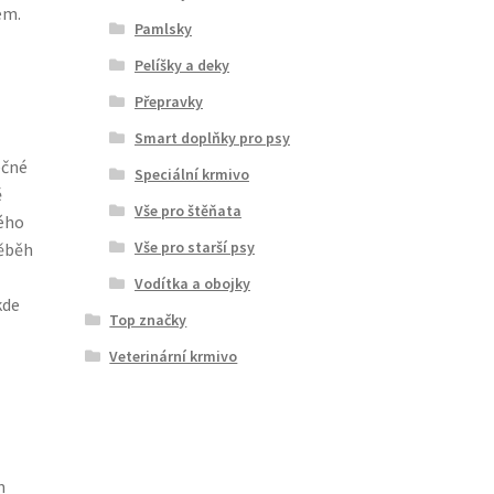
em.
Pamlsky
Pelíšky a deky
Přepravky
Smart doplňky pro psy
ečné
Speciální krmivo
ě
Vše pro štěňata
ého
Vše pro starší psy
věběh
Vodítka a obojky
kde
Top značky
Veterinární krmivo
m