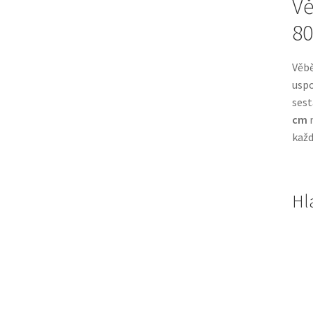
Vě
80
Věbě
uspo
sest
cm
n
každ
Hl