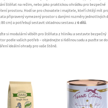
ání štěňat na režim, nebo jako praktickou ohrádku pro bezpečné
lení prostoru. Hodí se pro chovatele i majitele, kteří chtějí mít pr
ata připravený vymezený prostor s danými rozměry jednotlivých d
x 80 cm) a potřebují sestavit skladnou sestavu z
6 dílů
.
ďte si modulární věběh pro štěňata z hliníku a sestavte bezpečný
tor podle vašich potřeb – objednejte si 6dílnou sadu a pusťte se do
áření ideální ohrady pro vaše štěně.