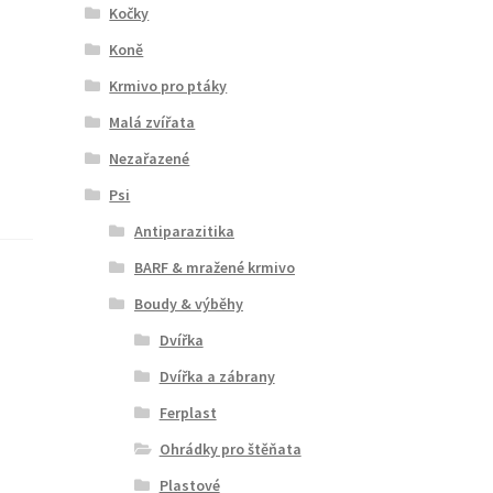
Kočky
Koně
Krmivo pro ptáky
Malá zvířata
Nezařazené
Psi
Antiparazitika
BARF & mražené krmivo
Boudy & výběhy
Dvířka
Dvířka a zábrany
Ferplast
Ohrádky pro štěňata
Plastové