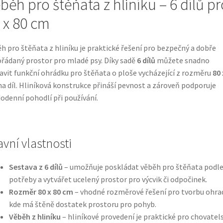
běh pro štěňata z hliníku – 6 dílů pr
 x 80 cm
h pro štěňata z hliníku je praktické řešení pro bezpečný a dobře
řádaný prostor pro mladé psy. Díky sadě
6 dílů
můžete snadno
avit funkční ohrádku pro štěňata o ploše vycházející z rozměru
80 
a díl. Hliníková konstrukce přináší pevnost a zároveň podporuje
odenní pohodlí při používání.
avní vlastnosti
Sestava z 6 dílů
– umožňuje poskládat věběh pro štěňata podl
potřeby a vytvářet ucelený prostor pro výcvik či odpočinek.
Rozměr 80 x 80 cm
– vhodné rozměrové řešení pro tvorbu ohra
kde má štěně dostatek prostoru pro pohyb.
Věběh z hliníku
– hliníkové provedení je praktické pro chovatel