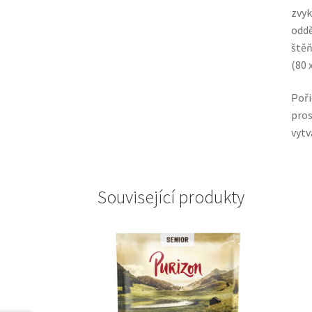
zvyk
oddě
štěň
(80 
Poři
pros
vytv
Související produkty