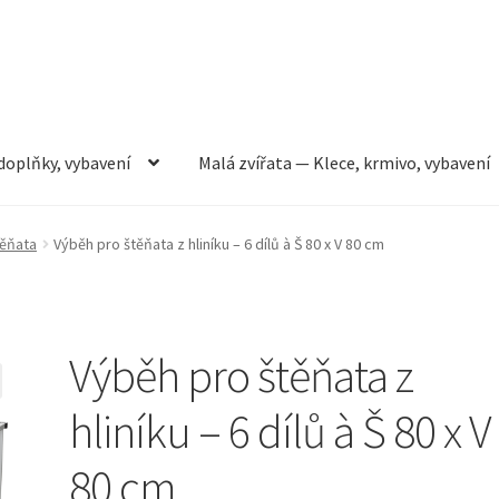
doplňky, vybavení
Malá zvířata — Klece, krmivo, vybavení
rmivo, vybavení
Můj účet
Obchod
Pokladna
Vše pro kočky
těňata
Výběh pro štěňata z hliníku – 6 dílů à Š 80 x V 80 cm
Výběh pro štěňata z
hliníku – 6 dílů à Š 80 x V
80 cm