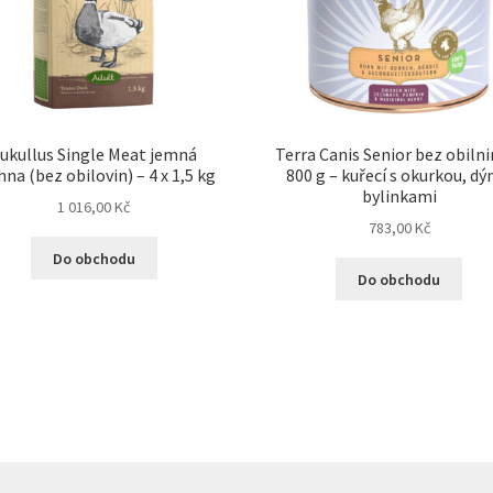
ukullus Single Meat jemná
Terra Canis Senior bez obilni
hna (bez obilovin) – 4 x 1,5 kg
800 g – kuřecí s okurkou, dýn
bylinkami
1 016,00
Kč
783,00
Kč
Do obchodu
Do obchodu