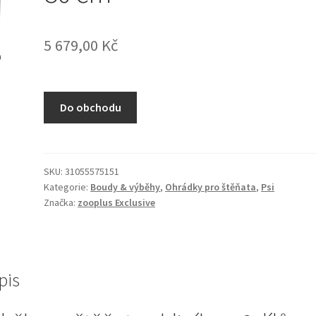
5 679,00
Kč
Do obchodu
SKU:
31055575151
Kategorie:
Boudy & výběhy
,
Ohrádky pro štěňata
,
Psi
Značka:
zooplus Exclusive
pis