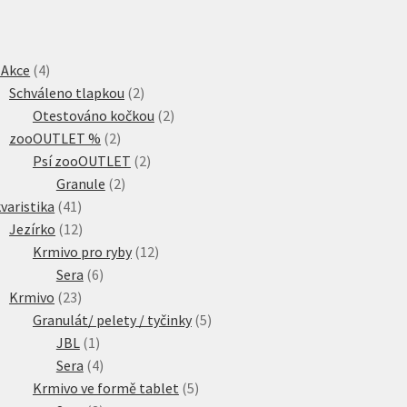
4
 Akce
4
produkty
2
Schváleno tlapkou
2
produkty
2
Otestováno kočkou
2
2
produkty
zooOUTLET %
2
produkty
2
Psí zooOUTLET
2
2
produkty
Granule
2
41
produkty
varistika
41
produktů
12
Jezírko
12
produktů
12
Krmivo pro ryby
12
6
produktů
Sera
6
23
produktů
Krmivo
23
produktů
5
Granulát/ pelety / tyčinky
5
1
produktů
JBL
1
produkt
4
Sera
4
produkty
5
Krmivo ve formě tablet
5