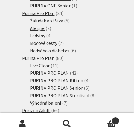
produkty
1
PURINA ONE Senior
1
24
produkt
Purina Pro Plan
24
produktů
5
Žaludek a střeva
5
2
produktů
Alergie
2
produkty
4
Ledviny
4
produkty
7
Močové cesty
7
produktů
6
Nadváha a diabetes
6
80
produktů
Purina Pro Plan
80
11
produktů
Live Clear
11
produktů
42
PURINA PRO PLAN
42
produktů
4
PURINA PRO PLAN Kitten
4
6
produkty
PURINA PRO PLAN Senior
6
produktů
8
PURINA PRO PLAN Sterilised
8
7
produktů
Výhodná balení
7
66
produktů
Purizon Adult
66
produktů
4
Coldpressed
4
0
produkty
37
Purizon Adult
37
Hledat:
Hledat
produktů
4
Purizon Kitten
4