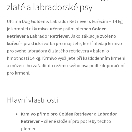
zlaté a labradorské psy
Bozita pro psy — Švédské krmivo s nordickou kvalitou
Ultima Dog Golden & Labrador Retriever s kuřecím – 14 kg
je kompletní krmivo určené psům plemen
Golden
Brit pro psy
Retriever
a
Labrador Retriever
. Jako základ je zvoleno
kuřecí
– praktická volba pro majitele, kteří hledají krmivo
Granule pro psy
pro svého labradora či zlatého retrievera v balení o
hmotnosti
14 kg
. Krmivo využijete při každodenním krmení
Natural Trainer pro psy — Italské krmivo s
a můžete ho zařadit do režimu svého psa podle doporučení
přírodními složkami
pro krmení.
Happy Dog — Německá kvalita a přirozené složení
Hlavní vlastnosti
Hill’s pro psy
Krmivo přímo pro Golden Retriever a Labrador
Hračky pro psy
Retriever
– cílené složení pro potřeby těchto
plemen.
Konzervy a kapsičky pro psy