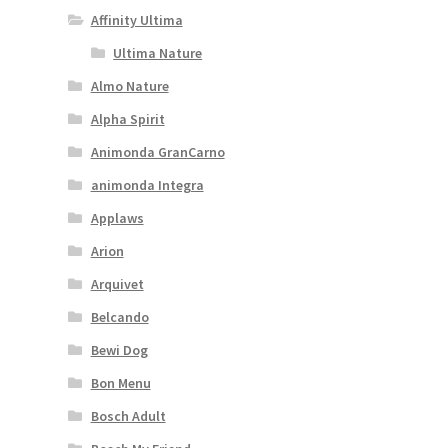
Affinity Ultima
Ultima Nature
Almo Nature
Alpha Spirit
Animonda GranCarno
animonda Integra
Applaws
Arion
Arquivet
Belcando
Bewi Dog
Bon Menu
Bosch Adult