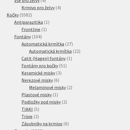
Vše pro želvy
4
produkty
4
Krmivo pro želvy
4
5582
produkty
Kočky
5582
produktů
1
Antiparazitika
1
1
produkt
Frontline
1
104
produkt
Fontány
104
produktů
27
Automatická krmítka
27
produktů
22
Automatická krmítka
22
1
produktů
Catit (Hagen) fontány
1
51
produkt
Fontány pro kočky
51
3
produktů
Keramické misky
3
6
produkty
Nerezové misky
6
produktů
2
Melaminové misky
2
1
produkty
Plastové misky
1
produkt
2
Podložky pod misky
2
5
produkty
TIAKI
5
2
produktů
Trixie
2
produkty
6
Zásobníky na krmivo
6