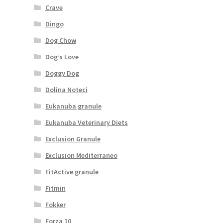
Crave
Dingo
Dog Chow
Dog’s Love
Doggy Dog
Dolina Noteci
Eukanuba granule
Eukanuba Veterinary Diets
Exclusion Granule
Exclusion Mediterraneo
FitActive granule
Fitmin
Fokker
Forza 10