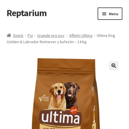
Reptarium
Přeskočit
Přejít
Menu
na
k
navigaci
obsahu
Úvodní stránka
webu
Domů
Psi
Granule pro psy
Affinity Ultima
Ultima Dog
Golden & Labrador Retriever s kuřecím – 14 kg
Košík
Malá zvířata — Klece, krmivo, vybavení
Můj účet
Obchod
Pokladna
Vše pro kočky