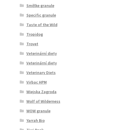
Smělke granule
Specific granule
Taste of the Wild
Tropidog
Trovet
Veterinární diety
Veterinární diety
Veterinary Diets
Virbac HPM
Wiejska Zagroda
Wolf of Wilderness
WOW granule
Yarrah Bio
Ziwi Peak