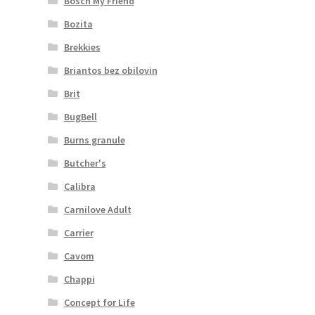
Bosch My Friend
Bozita
Brekkies
Briantos bez obilovin
Brit
BugBell
Burns granule
Butcher's
Calibra
Carnilove Adult
Carrier
Cavom
Chappi
Concept for Life