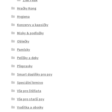
Hračky Kong
Hygiena
Konzervy a kapsičky
Misky & podložky
Oblečky
Pamlsky
Pelíšky a deky
Přepravky
Smart doplňky pro psy
Speciální krmivo
Vše pro štěňata
Vše pro starší psy
Vodítka a obojky