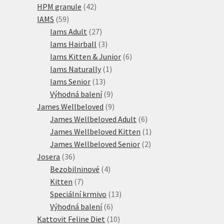
42
produktů
HPM granule
42
59
produktů
IAMS
59
produktů
27
Iams Adult
27
produktů
3
Iams Hairball
3
produkty
6
Iams Kitten & Junior
6
1
produktů
Iams Naturally
1
13
produkt
Iams Senior
13
produktů
9
Výhodná balení
9
produktů
9
James Wellbeloved
9
produktů
6
James Wellbeloved Adult
6
produktů
1
James Wellbeloved Kitten
1
2
produkt
James Wellbeloved Senior
2
36
produkty
Josera
36
produktů
4
Bezobilninové
4
7
produkty
Kitten
7
produktů
13
Speciální krmivo
13
6
produktů
Výhodná balení
6
produktů
10
Kattovit Feline Diet
10