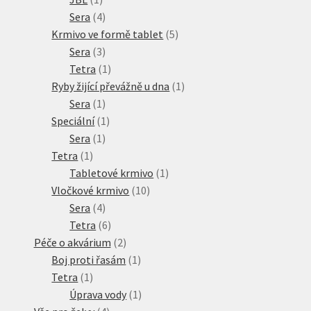
produkt
4
Sera
4
produkty
5
Krmivo ve formě tablet
5
3
produktů
Sera
3
produkty
1
Tetra
1
produkt
1
Ryby žijící převážně u dna
1
1
produkt
Sera
1
produkt
1
Speciální
1
1
produkt
Sera
1
1
produkt
Tetra
1
produkt
1
Tabletové krmivo
1
10
produkt
Vločkové krmivo
10
4
produktů
Sera
4
produkty
6
Tetra
6
produktů
2
Péče o akvárium
2
produkty
1
Boj proti řasám
1
1
produkt
Tetra
1
produkt
1
Úprava vody
1
4
produkt