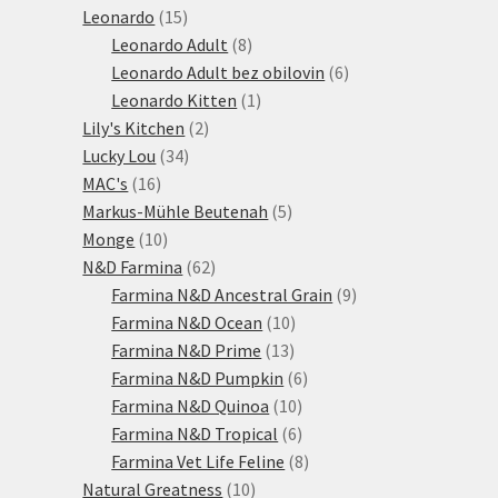
15
produktů
Leonardo
15
produktů
8
Leonardo Adult
8
produktů
6
Leonardo Adult bez obilovin
6
1
produktů
Leonardo Kitten
1
2
produkt
Lily's Kitchen
2
34
produkty
Lucky Lou
34
16
produktů
MAC's
16
produktů
5
Markus-Mühle Beutenah
5
10
produktů
Monge
10
produktů
62
N&D Farmina
62
produktů
9
Farmina N&D Ancestral Grain
9
10
produktů
Farmina N&D Ocean
10
13
produktů
Farmina N&D Prime
13
produktů
6
Farmina N&D Pumpkin
6
10
produktů
Farmina N&D Quinoa
10
produktů
6
Farmina N&D Tropical
6
produktů
8
Farmina Vet Life Feline
8
10
produktů
Natural Greatness
10