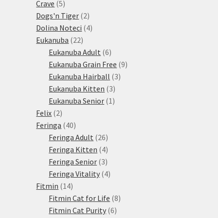
5
produktů
Crave
5
produktů
2
Dogs'n Tiger
2
produkty
4
Dolina Noteci
4
22
produkty
Eukanuba
22
produktů
6
Eukanuba Adult
6
produktů
9
Eukanuba Grain Free
9
3
produktů
Eukanuba Hairball
3
3
produkty
Eukanuba Kitten
3
1
produkty
Eukanuba Senior
1
2
produkt
Felix
2
produkty
40
Feringa
40
produktů
26
Feringa Adult
26
produktů
4
Feringa Kitten
4
3
produkty
Feringa Senior
3
produkty
4
Feringa Vitality
4
14
produkty
Fitmin
14
produktů
8
Fitmin Cat for Life
8
6
produktů
Fitmin Cat Purity
6