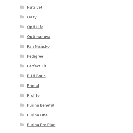
Nutrivet
Oasy
Opti Life
Optimanova
Pan Mišňsko
Pedigree
Perfect Fit
Pitti Boris
Primal
Prolife
Purina Beneful
Purina One
Purina Pro Plan