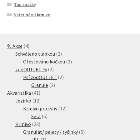
Top značky
Veterinární krmivo
4
% Akce
4
produkty
2
Schváleno tlapkou
2
produkty
2
Otestováno kočkou
2
2
produkty
zooOUTLET %
2
produkty
2
Psí zooOUTLET
2
2
produkty
Granule
2
41
produkty
Akvaristika
41
produktů
12
Jezírko
12
produktů
12
Krmivo pro ryby
12
6
produktů
Sera
6
23
produktů
Krmivo
23
produktů
5
Granulát/ pelety / tyčinky
5
1
produktů
JBL
1