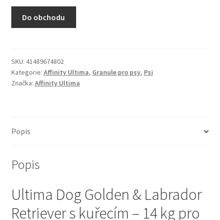
N&D Farmina pro kočky — Italské holistic krmivo
Do obchodu
Odpočívadla pro kočky
Pamlsky pro kočky
SKU:
41489674802
Kategorie:
Affinity Ultima
,
Granule pro psy
,
Psi
Značka:
Affinity Ultima
Purizon pro kočky
Royal Canin pro kočky
Popis
Škrabadla pro kočky
Popis
Veterinární dieta pro kočky
Ultima Dog Golden & Labrador
Vše pro psy — Krmivo, doplňky, vybavení
Retriever s kuřecím – 14 kg pro
Boudy a výběhy