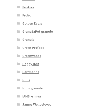
Friskies
Frolic
Golden Eagle
GranataPet granule
Granule
Green Petfood
Greenwoods
Happy Dog
Herrmanns
Hill's
Hill’s granule
IAMS krmiva
James Wellbeloved