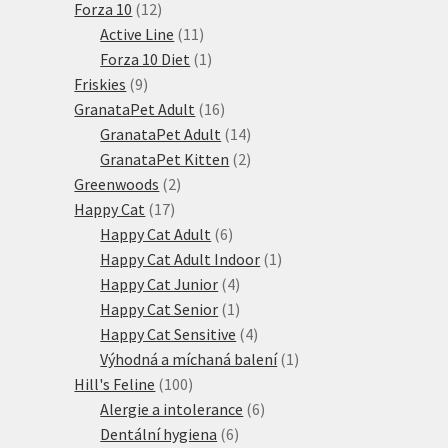
12
produktů
Forza 10
12
produktů
11
Active Line
11
produktů
1
Forza 10 Diet
1
9
produkt
Friskies
9
produktů
16
GranataPet Adult
16
produktů
14
GranataPet Adult
14
produktů
2
GranataPet Kitten
2
2
produkty
Greenwoods
2
17
produkty
Happy Cat
17
produktů
6
Happy Cat Adult
6
produktů
1
Happy Cat Adult Indoor
1
4
produkt
Happy Cat Junior
4
produkty
1
Happy Cat Senior
1
produkt
4
Happy Cat Sensitive
4
produkty
1
Výhodná a míchaná balení
1
100
produkt
Hill's Feline
100
produktů
6
Alergie a intolerance
6
6
produktů
Dentální hygiena
6