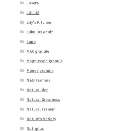
Josera
JULIUS
Lily's Kitchen
Lukullus Adult
Lupo
MAC granule
Magnusson granule
Monge granule
N&D Farmina
Natura Diet
Natural Greatness
Natural Trainer
Nature’s Variety
Nutriplus