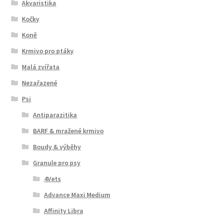
Akvaristika
Kočky
Koně
Krmivo pro ptáky
Malá zvířata
Nezařazené
Psi
Antiparazitika
BARF & mražené krmivo
Boudy & výběhy
Granule pro psy
4Vets
Advance Maxi Medium
Affinity Libra