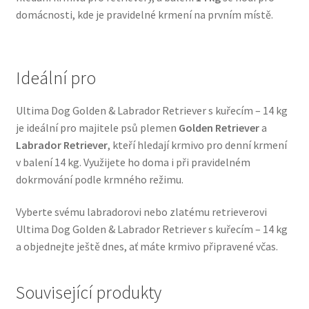
domácnosti, kde je pravidelné krmení na prvním místě.
Veterinární dieta pro psy
Vodítka a obojky
Ideální pro
Wolf of Wilderness
Ultima Dog Golden & Labrador Retriever s kuřecím – 14 kg
je ideální pro majitele psů plemen
Golden Retriever
a
Labrador Retriever
, kteří hledají krmivo pro denní krmení
v balení 14 kg. Využijete ho doma i při pravidelném
dokrmování podle krmného režimu.
Vyberte svému labradorovi nebo zlatému retrieverovi
Ultima Dog Golden & Labrador Retriever s kuřecím – 14 kg
a objednejte ještě dnes, ať máte krmivo připravené včas.
Související produkty