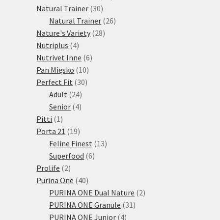
30
produktů
Natural Trainer
30
produktů
26
Natural Trainer
26
28
produktů
Nature's Variety
28
4
produktů
Nutriplus
4
produkty
6
Nutrivet Inne
6
10
produktů
Pan Mięsko
10
30
produktů
Perfect Fit
30
24
produktů
Adult
24
4
produktů
Senior
4
1
produkty
Pitti
1
produkt
19
Porta 21
19
produktů
13
Feline Finest
13
6
produktů
Superfood
6
2
produktů
Prolife
2
produkty
40
Purina One
40
produktů
2
PURINA ONE Dual Nature
2
31
produkty
PURINA ONE Granule
31
4
produktů
PURINA ONE Junior
4