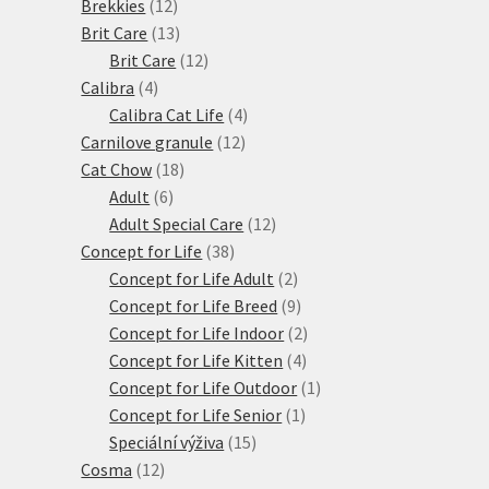
12
produktů
Brekkies
12
produktů
13
Brit Care
13
produktů
12
Brit Care
12
4
produktů
Calibra
4
produkty
4
Calibra Cat Life
4
12
produkty
Carnilove granule
12
18
produktů
Cat Chow
18
6
produktů
Adult
6
produktů
12
Adult Special Care
12
38
produktů
Concept for Life
38
produktů
2
Concept for Life Adult
2
produkty
9
Concept for Life Breed
9
produktů
2
Concept for Life Indoor
2
4
produkty
Concept for Life Kitten
4
produkty
1
Concept for Life Outdoor
1
1
produkt
Concept for Life Senior
1
15
produkt
Speciální výživa
15
12
produktů
Cosma
12