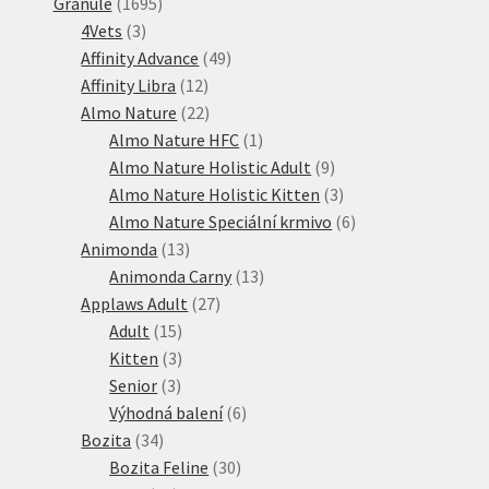
1695
produktů
Granule
1695
3
produktů
4Vets
3
produkty
49
Affinity Advance
49
12
produktů
Affinity Libra
12
produktů
22
Almo Nature
22
produktů
1
Almo Nature HFC
1
produkt
9
Almo Nature Holistic Adult
9
produktů
3
Almo Nature Holistic Kitten
3
produkty
6
Almo Nature Speciální krmivo
6
13
produktů
Animonda
13
produktů
13
Animonda Carny
13
27
produktů
Applaws Adult
27
15
produktů
Adult
15
produktů
3
Kitten
3
3
produkty
Senior
3
produkty
6
Výhodná balení
6
34
produktů
Bozita
34
produktů
30
Bozita Feline
30