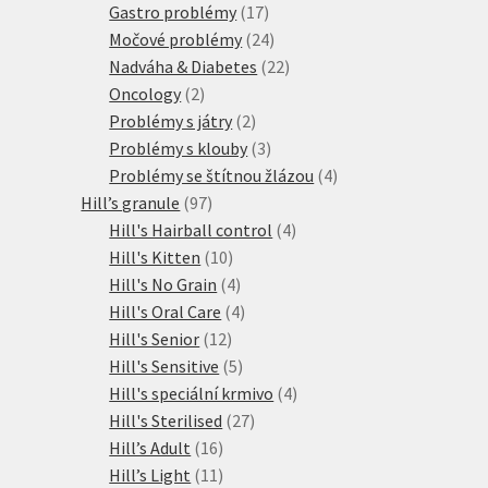
produktů
17
Gastro problémy
17
produktů
24
Močové problémy
24
produktů
22
Nadváha & Diabetes
22
2
produktů
Oncology
2
produkty
2
Problémy s játry
2
produkty
3
Problémy s klouby
3
produkty
4
Problémy se štítnou žlázou
4
97
produkty
Hill’s granule
97
produktů
4
Hill's Hairball control
4
10
produkty
Hill's Kitten
10
produktů
4
Hill's No Grain
4
produkty
4
Hill's Oral Care
4
12
produkty
Hill's Senior
12
produktů
5
Hill's Sensitive
5
produktů
4
Hill's speciální krmivo
4
27
produkty
Hill's Sterilised
27
16
produktů
Hill’s Adult
16
produktů
11
Hill’s Light
11