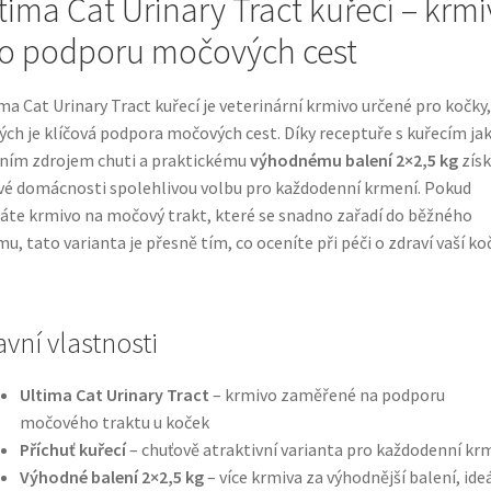
tima Cat Urinary Tract kuřecí – krm
o podporu močových cest
ma Cat Urinary Tract kuřecí je veterinární krmivo určené pro kočky,
ých je klíčová podpora močových cest. Díky receptuře s kuřecím ja
ním zdrojem chuti a praktickému
výhodnému balení 2×2,5 kg
získ
vé domácnosti spolehlivou volbu pro každodenní krmení. Pokud
áte krmivo na močový trakt, které se snadno zařadí do běžného
mu, tato varianta je přesně tím, co oceníte při péči o zdraví vaší ko
avní vlastnosti
Ultima Cat Urinary Tract
– krmivo zaměřené na podporu
močového traktu u koček
Příchuť kuřecí
– chuťově atraktivní varianta pro každodenní kr
Výhodné balení 2×2,5 kg
– více krmiva za výhodnější balení, ide