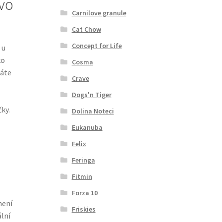
ivo
Carnilove granule
Cat Chow
Concept for Life
 u
ko
Cosma
áte
Crave
Dogs'n Tiger
čky.
Dolina Noteci
Eukanuba
Felix
Feringa
Fitmin
Forza 10
mení
Friskies
ální