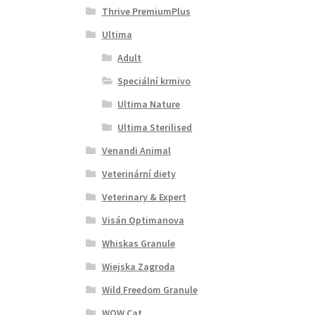
Thrive PremiumPlus
Ultima
Adult
Speciální krmivo
Ultima Nature
Ultima Sterilised
Venandi Animal
Veterinární diety
Veterinary & Expert
Visán Optimanova
Whiskas Granule
Wiejska Zagroda
Wild Freedom Granule
WOW Cat