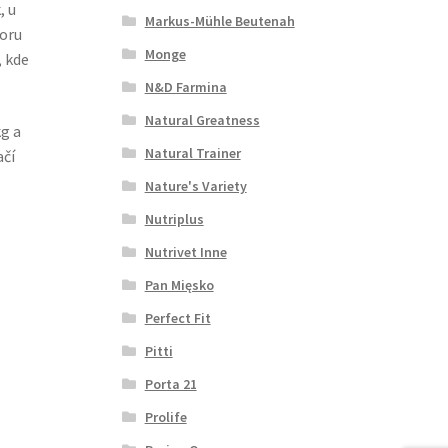
, u
Markus-Mühle Beutenah
poru
Monge
, kde
N&D Farmina
Natural Greatness
g a
Natural Trainer
ačí
Nature's Variety
Nutriplus
Nutrivet Inne
Pan Mięsko
Perfect Fit
Pitti
Porta 21
Prolife