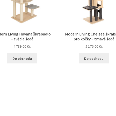
ern Living Havana škrabadlo
Modern Living Chelsea škrab
– světle šedé
pro kočky – tmavě šedé
4 739,00
Kč
5 176,00
Kč
Do obchodu
Do obchodu