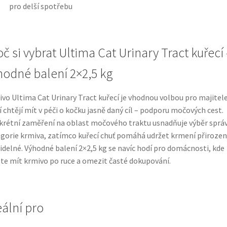
pro delší spotřebu
oč si vybrat Ultima Cat Urinary Tract kuřecí 
hodné balení 2×2,5 kg
vo Ultima Cat Urinary Tract kuřecí je vhodnou volbou pro majitele
í chtějí mít v péči o kočku jasně daný cíl – podporu močových cest.
rétní zaměření na oblast močového traktu usnadňuje výběr sprá
gorie krmiva, zatímco kuřecí chuť pomáhá udržet krmení přirozen
idelné. Výhodné balení 2×2,5 kg se navíc hodí pro domácnosti, kde
te mít krmivo po ruce a omezit časté dokupování.
eální pro