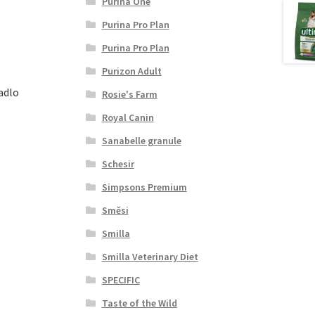
Purina One
Purina Pro Plan
Purina Pro Plan
Purizon Adult
adlo
Rosie's Farm
Royal Canin
Sanabelle granule
Schesir
Simpsons Premium
Směsi
Smilla
Smilla Veterinary Diet
SPECIFIC
Taste of the Wild