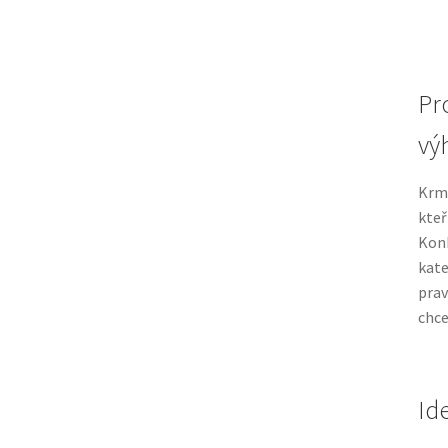
Pr
vý
Krmi
kteř
Konk
kate
prav
chce
Id