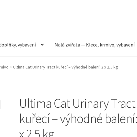
doplňky, vybavení
Malá zvířata — Klece, krmivo, vybavení
rmivo, vybavení
Můj účet
Obchod
Pokladna
Vše pro kočky
rmivo
Ultima Cat Urinary Tract kuřecí – výhodné balení: 2 x 2,5 kg
Ultima Cat Urinary Tract
kuřecí – výhodné balení:
x 2,5 kg