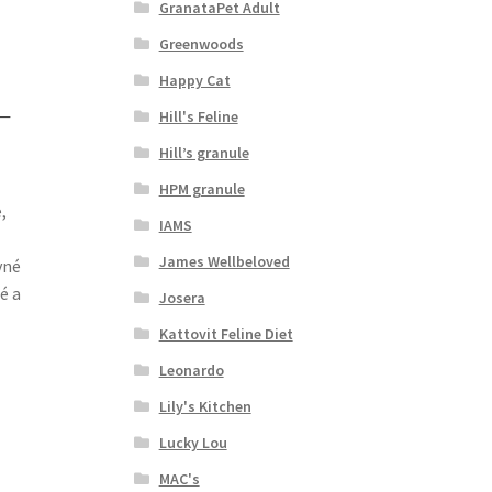
GranataPet Adult
Greenwoods
Happy Cat
–
Hill's Feline
Hill’s granule
HPM granule
,
IAMS
James Wellbeloved
vné
é a
Josera
Kattovit Feline Diet
Leonardo
Lily's Kitchen
Lucky Lou
MAC's