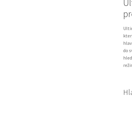
Ul
pr
Ulti
kter
hlav
do s
hled
reži
Hl