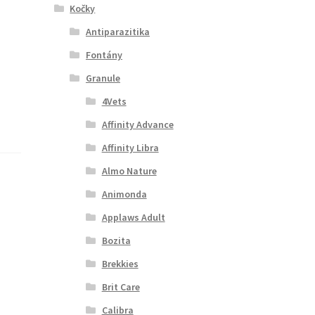
Kočky
Antiparazitika
Fontány
Granule
4Vets
Affinity Advance
Affinity Libra
Almo Nature
Animonda
Applaws Adult
Bozita
Brekkies
Brit Care
Calibra