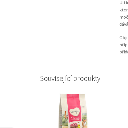
Ulti
kter
močo
dává
Obje
přip
přid
Související produkty