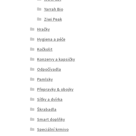
Yarrah Bio
Ziwi Peak
Hračky
Hygiena a péče
Kočkolit
Konzervy a kapsičky
Odpočívadla
Pamlsky
Přepravky & obojky
Síťky a dvírka
Škrabadla
Smart doplňky
Speciální krmivo