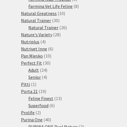
produktů
8
Farmina Vet Life Feline
8
10
produktů
Natural Greatness
10
30
produktů
Natural Trainer
30
produktů
26
Natural Trainer
26
28
produktů
Nature's Variety
28
4
produktů
Nutriplus
4
produkty
6
Nutrivet Inne
6
10
produktů
Pan Mięsko
10
30
produktů
Perfect Fit
30
24
produktů
Adult
24
4
produktů
Senior
4
1
produkty
Pitti
1
produkt
19
Porta 21
19
produktů
13
Feline Finest
13
6
produktů
Superfood
6
2
produktů
Prolife
2
produkty
40
Purina One
40
produktů
2
PURINA ONE Dual Nature
2