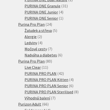
31
produkty
PURINA ONE Granule
31
4
produktů
PURINA ONE Junior
4
produkty
1
PURINA ONE Senior
1
24
produkt
Purina Pro Plan
24
produktů
5
Žaludek a střeva
5
2
produktů
Alergie
2
produkty
4
Ledviny
4
produkty
7
Močové cesty
7
produktů
6
Nadváha a diabetes
6
80
produktů
Purina Pro Plan
80
11
produktů
Live Clear
11
produktů
42
PURINA PRO PLAN
42
produktů
4
PURINA PRO PLAN Kitten
4
6
produkty
PURINA PRO PLAN Senior
6
produktů
8
PURINA PRO PLAN Sterilised
8
7
produktů
Výhodná balení
7
66
produktů
Purizon Adult
66
produktů
4