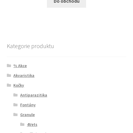
Do obchodu
Kategorie produktu
% Akce
Akvaristika
Kočky
Antiparazitika
Fontány
Granule
4Vets