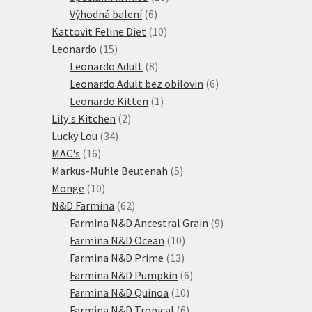
6
produktů
Výhodná balení
6
produktů
10
Kattovit Feline Diet
10
15
produktů
Leonardo
15
produktů
8
Leonardo Adult
8
produktů
6
Leonardo Adult bez obilovin
6
1
produktů
Leonardo Kitten
1
2
produkt
Lily's Kitchen
2
34
produkty
Lucky Lou
34
16
produktů
MAC's
16
produktů
5
Markus-Mühle Beutenah
5
10
produktů
Monge
10
produktů
62
N&D Farmina
62
produktů
9
Farmina N&D Ancestral Grain
9
10
produktů
Farmina N&D Ocean
10
13
produktů
Farmina N&D Prime
13
produktů
6
Farmina N&D Pumpkin
6
10
produktů
Farmina N&D Quinoa
10
produktů
6
Farmina N&D Tropical
6