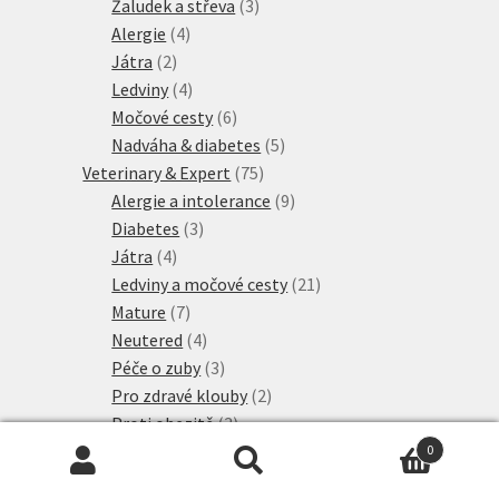
produktů
3
Žaludek a střeva
3
4
produkty
Alergie
4
2
produkty
Játra
2
produkty
4
Ledviny
4
produkty
6
Močové cesty
6
produktů
5
Nadváha & diabetes
5
75
produktů
Veterinary & Expert
75
produktů
9
Alergie a intolerance
9
3
produktů
Diabetes
3
4
produkty
Játra
4
produkty
21
Ledviny a močové cesty
21
7
produktů
Mature
7
produktů
4
Neutered
4
produkty
3
Péče o zuby
3
produkty
2
Pro zdravé klouby
2
3
produkty
Proti obezitě
3
3
produkty
Proti stresu
3
0
Hledat:
Hledat
2
produkty
Srst a kůže
2