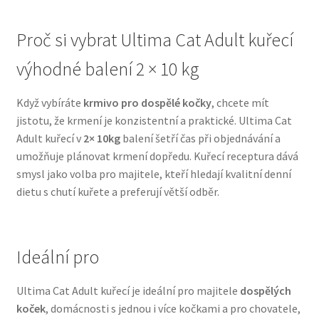
N&D Farmina pro psy — Italské holistic krmivo
Proč si vybrat Ultima Cat Adult kuřecí
výhodné balení 2 × 10 kg
Oblečky pro psy
Když vybíráte
krmivo pro dospělé kočky
, chcete mít
Pamlsky pro psy
jistotu, že krmení je konzistentní a praktické. Ultima Cat
Adult kuřecí v
2× 10kg
balení šetří čas při objednávání a
Pelíšky pro psy
umožňuje plánovat krmení dopředu. Kuřecí receptura dává
smysl jako volba pro majitele, kteří hledají kvalitní denní
Ortopedické pelíšky
dietu s chutí kuřete a preferují větší odběr.
Přepravky pro psy
Ideální pro
Purizon pro psy — Vysoký obsah masa, bez obilovin
Ultima Cat Adult kuřecí je ideální pro majitele
dospělých
Royal Canin pro psy
koček
, domácnosti s jednou i více kočkami a pro chovatele,