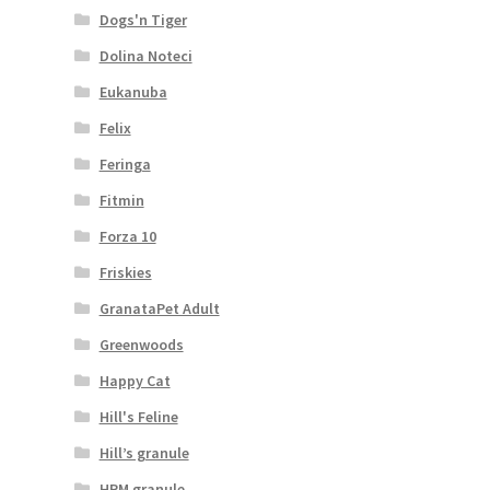
Dogs'n Tiger
Dolina Noteci
Eukanuba
Felix
Feringa
Fitmin
Forza 10
Friskies
GranataPet Adult
Greenwoods
Happy Cat
Hill's Feline
Hill’s granule
HPM granule