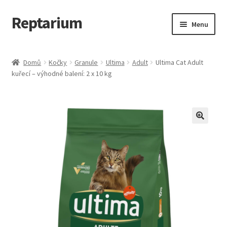
Reptarium
Přeskočit
Přejít
Menu
na
k
navigaci
obsahu
Úvodní stránka
webu
Domů
Kočky
Granule
Ultima
Adult
Ultima Cat Adult
kuřecí – výhodné balení: 2 x 10 kg
Košík
Malá zvířata — Klece, krmivo, vybavení
Můj účet
Obchod
Pokladna
Vše pro kočky