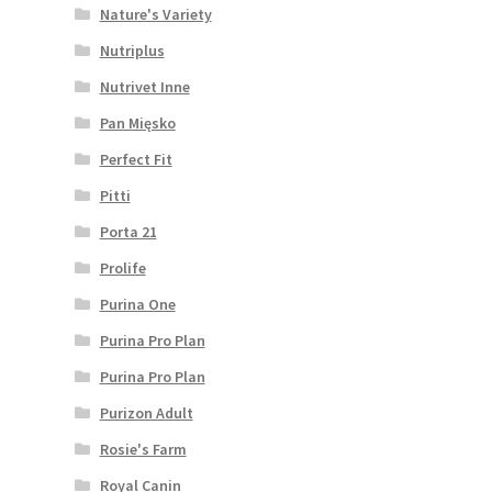
Nature's Variety
Nutriplus
Nutrivet Inne
Pan Mięsko
Perfect Fit
Pitti
Porta 21
Prolife
Purina One
Purina Pro Plan
Purina Pro Plan
Purizon Adult
Rosie's Farm
Royal Canin