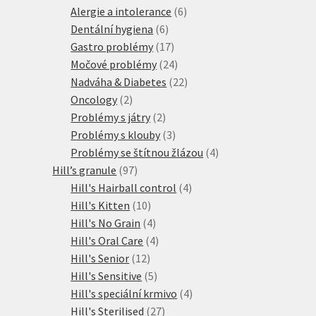
produktů
6
Alergie a intolerance
6
6
produktů
Dentální hygiena
6
produktů
17
Gastro problémy
17
produktů
24
Močové problémy
24
produktů
22
Nadváha & Diabetes
22
2
produktů
Oncology
2
produkty
2
Problémy s játry
2
produkty
3
Problémy s klouby
3
produkty
4
Problémy se štítnou žlázou
4
97
produkty
Hill’s granule
97
produktů
4
Hill's Hairball control
4
10
produkty
Hill's Kitten
10
produktů
4
Hill's No Grain
4
produkty
4
Hill's Oral Care
4
12
produkty
Hill's Senior
12
produktů
5
Hill's Sensitive
5
produktů
4
Hill's speciální krmivo
4
27
produkty
Hill's Sterilised
27