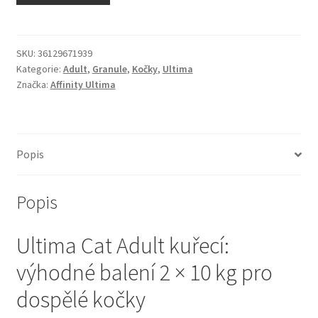
N&D Farmina pro kočky — Italské holistic krmivo
Odpočívadla pro kočky
SKU:
36129671939
Kategorie:
Adult
,
Granule
,
Kočky
,
Ultima
Značka:
Affinity Ultima
Pamlsky pro kočky
Purizon pro kočky
Popis
Royal Canin pro kočky
Popis
Škrabadla pro kočky
Ultima Cat Adult kuřecí:
Veterinární dieta pro kočky
výhodné balení 2 × 10 kg pro
Vše pro psy — Krmivo, doplňky, vybavení
dospělé kočky
Boudy a výběhy