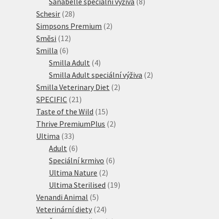
produkt
8
Sanabelle speciální výživa
8
28
produktů
Schesir
28
produktů
2
Simpsons Premium
2
12
produkty
Směsi
12
6
produktů
Smilla
6
produktů
4
Smilla Adult
4
produkty
2
Smilla Adult speciální výživa
2
2
produkty
Smilla Veterinary Diet
2
21
produkty
SPECIFIC
21
produktů
15
Taste of the Wild
15
produktů
2
Thrive PremiumPlus
2
33
produkty
Ultima
33
produktů
6
Adult
6
produktů
6
Speciální krmivo
6
2
produktů
Ultima Nature
2
produkty
19
Ultima Sterilised
19
5
produktů
Venandi Animal
5
produktů
24
Veterinární diety
24