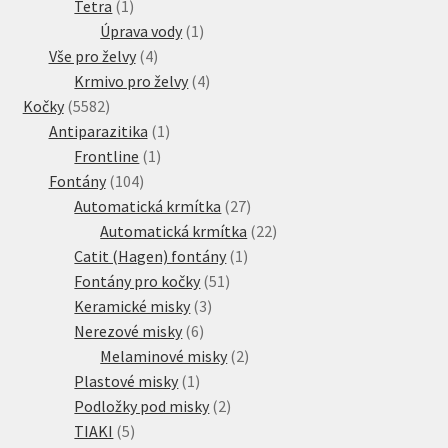
1
produkt
Tetra
1
produkt
1
Úprava vody
1
4
produkt
Vše pro želvy
4
produkty
4
Krmivo pro želvy
4
5582
produkty
Kočky
5582
produktů
1
Antiparazitika
1
1
produkt
Frontline
1
104
produkt
Fontány
104
produktů
27
Automatická krmítka
27
produktů
22
Automatická krmítka
22
1
produktů
Catit (Hagen) fontány
1
51
produkt
Fontány pro kočky
51
3
produktů
Keramické misky
3
6
produkty
Nerezové misky
6
produktů
2
Melaminové misky
2
1
produkty
Plastové misky
1
produkt
2
Podložky pod misky
2
5
produkty
TIAKI
5