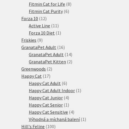
produktů
8
Fitmin Cat for Life
8
6
produktů
Fitmin Cat Purity
6
12
produktů
Forza 10
12
produktů
11
Active Line
11
produktů
1
Forza 10 Diet
1
9
produkt
Friskies
9
produktů
16
GranataPet Adult
16
produktů
14
GranataPet Adult
14
produktů
2
GranataPet Kitten
2
2
produkty
Greenwoods
2
17
produkty
Happy Cat
17
produktů
6
Happy Cat Adult
6
produktů
1
Happy Cat Adult Indoor
1
4
produkt
Happy Cat Junior
4
produkty
1
Happy Cat Senior
1
produkt
4
Happy Cat Sensitive
4
produkty
1
Výhodná a míchaná balení
1
100
produkt
Hill's Feline
100