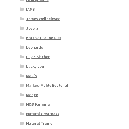
IAMS
James Wellbeloved
Josera
Kattovit Feline Diet
Leonardo
Lily's Kitchen
Lucky Lou
MAC's
Markus-Mühle Beutenah
Monge
N&D Farmina
Natural Greatness
Natural Trainer