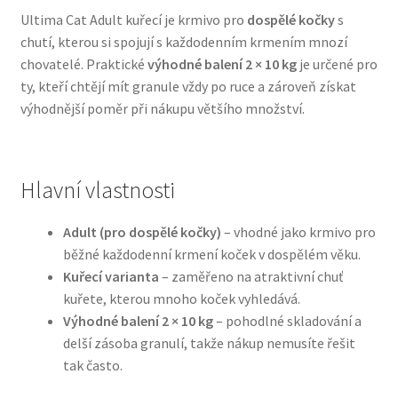
Ultima Cat Adult kuřecí je krmivo pro
dospělé kočky
s
chutí, kterou si spojují s každodenním krmením mnozí
Bozita pro psy — Švédské krmivo s nordickou kvalitou
chovatelé. Praktické
výhodné balení 2 × 10 kg
je určené pro
ty, kteří chtějí mít granule vždy po ruce a zároveň získat
Brit pro psy
výhodnější poměr při nákupu většího množství.
Granule pro psy
Natural Trainer pro psy — Italské krmivo s
Hlavní vlastnosti
přírodními složkami
Adult (pro dospělé kočky)
– vhodné jako krmivo pro
Happy Dog — Německá kvalita a přirozené složení
běžné každodenní krmení koček v dospělém věku.
Kuřecí varianta
– zaměřeno na atraktivní chuť
kuřete, kterou mnoho koček vyhledává.
Hill’s pro psy
Výhodné balení 2 × 10 kg
– pohodlné skladování a
delší zásoba granulí, takže nákup nemusíte řešit
Hračky pro psy
tak často.
Konzervy a kapsičky pro psy