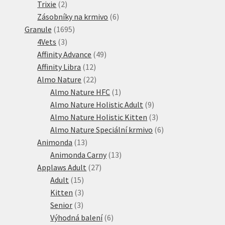
2
produktů
Trixie
2
produkty
6
Zásobníky na krmivo
6
1695
produktů
Granule
1695
3
produktů
4Vets
3
produkty
49
Affinity Advance
49
12
produktů
Affinity Libra
12
produktů
22
Almo Nature
22
produktů
1
Almo Nature HFC
1
produkt
9
Almo Nature Holistic Adult
9
produktů
3
Almo Nature Holistic Kitten
3
produkty
6
Almo Nature Speciální krmivo
6
13
produktů
Animonda
13
produktů
13
Animonda Carny
13
27
produktů
Applaws Adult
27
15
produktů
Adult
15
produktů
3
Kitten
3
3
produkty
Senior
3
produkty
6
Výhodná balení
6