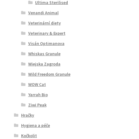
Ultima Sterilised
Venandi Animal
Veterinární diety
Veterinary & Expert
Visán Optimanova
Whiskas Granule
Wiejska Zagroda
Wild Freedom Granule
WOW Cat
Yarrah Bio
Ziwi Peak
Hračky
Hygiena a péče
Kočkolit