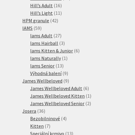
16
produktů
Hill’s Adult
16
produktů
11
Hill’s Light
11
42
produktů
HPM granule
42
59
produktů
IAMS
59
produktů
27
Iams Adult
27
produktů
3
Iams Hairball
3
produkty
6
Iams Kitten & Junior
6
1
produktů
Iams Naturally
1
13
produkt
Iams Senior
13
produktů
9
Výhodná balení
9
produktů
9
James Wellbeloved
9
produktů
6
James Wellbeloved Adult
6
produktů
1
James Wellbeloved Kitten
1
2
produkt
James Wellbeloved Senior
2
36
produkty
Josera
36
produktů
4
Bezobilninové
4
7
produkty
Kitten
7
produktů
13
Speciální krmivo
13