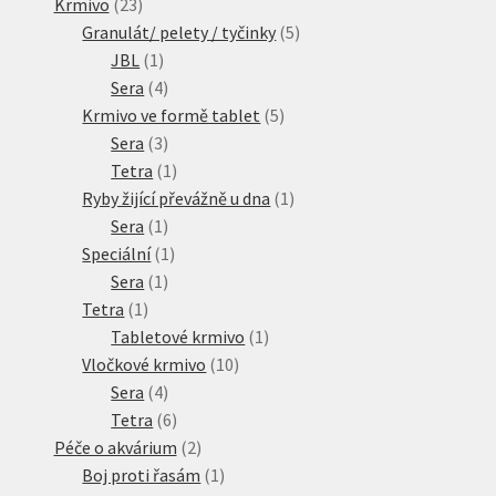
23
produktů
Krmivo
23
produktů
5
Granulát/ pelety / tyčinky
5
1
produktů
JBL
1
produkt
4
Sera
4
produkty
5
Krmivo ve formě tablet
5
3
produktů
Sera
3
produkty
1
Tetra
1
produkt
1
Ryby žijící převážně u dna
1
1
produkt
Sera
1
produkt
1
Speciální
1
1
produkt
Sera
1
1
produkt
Tetra
1
produkt
1
Tabletové krmivo
1
10
produkt
Vločkové krmivo
10
4
produktů
Sera
4
produkty
6
Tetra
6
produktů
2
Péče o akvárium
2
produkty
1
Boj proti řasám
1