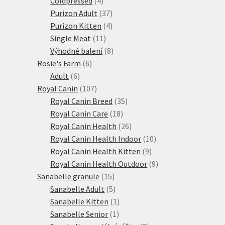
Coldpressed
4
produkty
37
Purizon Adult
37
produktů
4
Purizon Kitten
4
11
produkty
Single Meat
11
produktů
8
Výhodné balení
8
6
produktů
Rosie's Farm
6
6
produktů
Adult
6
produktů
107
Royal Canin
107
produktů
35
Royal Canin Breed
35
18
produktů
Royal Canin Care
18
produktů
26
Royal Canin Health
26
produktů
10
Royal Canin Health Indoor
10
9
produktů
Royal Canin Health Kitten
9
produktů
9
Royal Canin Health Outdoor
9
15
produktů
Sanabelle granule
15
produktů
5
Sanabelle Adult
5
produktů
1
Sanabelle Kitten
1
1
produkt
Sanabelle Senior
1