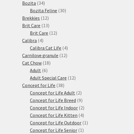
34
produktů
Bozita
34
produktů
30
Bozita Feline
30
12
produktů
Brekkies
12
produktů
13
Brit Care
13
produktů
12
Brit Care
12
4
produktů
Calibra
4
produkty
4
Calibra Cat Life
4
12
produkty
Carnilove granule
12
18
produktů
Cat Chow
18
6
produktů
Adult
6
produktů
12
Adult Special Care
12
38
produktů
Concept for Life
38
produktů
2
Concept for Life Adult
2
produkty
9
Concept for Life Breed
9
produktů
2
Concept for Life Indoor
2
4
produkty
Concept for Life Kitten
4
produkty
1
Concept for Life Outdoor
1
1
produkt
Concept for Life Senior
1