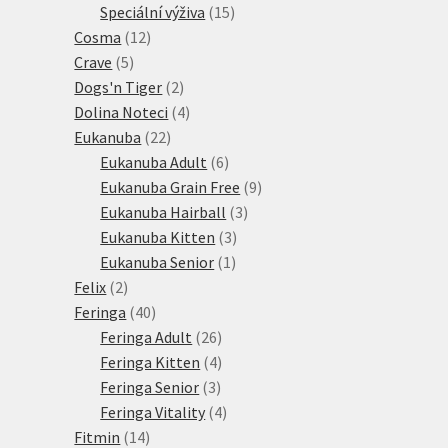
15
produkt
Speciální výživa
15
12
produktů
Cosma
12
5
produktů
Crave
5
produktů
2
Dogs'n Tiger
2
produkty
4
Dolina Noteci
4
22
produkty
Eukanuba
22
produktů
6
Eukanuba Adult
6
produktů
9
Eukanuba Grain Free
9
3
produktů
Eukanuba Hairball
3
3
produkty
Eukanuba Kitten
3
1
produkty
Eukanuba Senior
1
2
produkt
Felix
2
produkty
40
Feringa
40
produktů
26
Feringa Adult
26
produktů
4
Feringa Kitten
4
3
produkty
Feringa Senior
3
produkty
4
Feringa Vitality
4
14
produkty
Fitmin
14