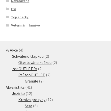
Nezařazené
Psi
Top značky
Veterinární krmivo
4
% Akce
4
produkty
2
Schváleno tlapkou
2
produkty
2
Otestováno kočkou
2
2
produkty
zooOUTLET %
2
produkty
2
Psí zooOUTLET
2
2
produkty
Granule
2
41
produkty
Akvaristika
41
produktů
12
Jezírko
12
produktů
12
Krmivo pro ryby
12
6
produktů
Sera
6