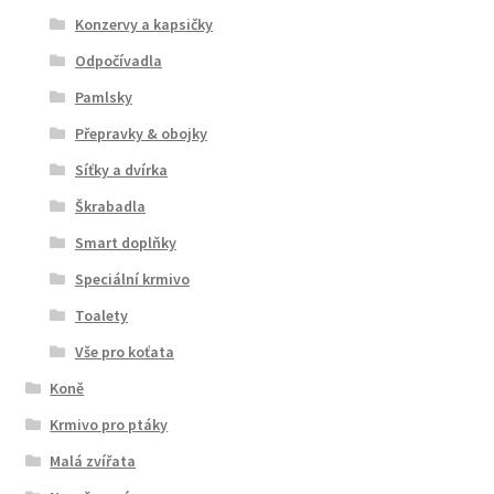
Konzervy a kapsičky
Odpočívadla
Pamlsky
Přepravky & obojky
Síťky a dvírka
Škrabadla
Smart doplňky
Speciální krmivo
Toalety
Vše pro koťata
Koně
Krmivo pro ptáky
Malá zvířata