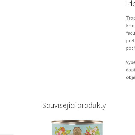
Id
Trop
krm
“adu
pref
potř
Vybe
dopř
obje
Související produkty