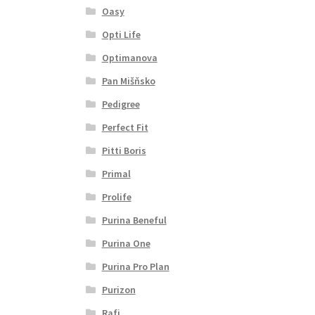
Oasy
Opti Life
Optimanova
Pan Mišňsko
Pedigree
Perfect Fit
Pitti Boris
Primal
Prolife
Purina Beneful
Purina One
Purina Pro Plan
Purizon
Rafi