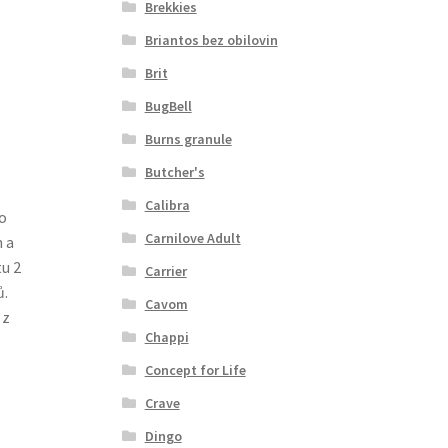
Brekkies
Briantos bez obilovin
Brit
BugBell
Burns granule
Butcher's
Calibra
o
Carnilove Adult
 a
tu 2
Carrier
ů.
Cavom
 z
Chappi
Concept for Life
Crave
Dingo