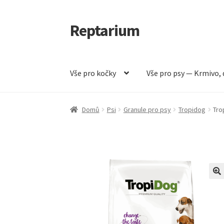
Reptarium
Přeskočit
Přejít
na
k
navigaci
obsahu
webu
Vše pro kočky
Vše pro psy — Krmivo, 
Úvodní stránka
Košík
Malá zvířata — Klece, k
Domů
Psi
Granule pro psy
Tropidog
Tro
Vše pro psy — Krmivo, doplňky, vybavení