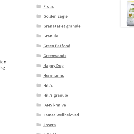
Frolic
Golden Eagle
GranataPet granule
Granule
Green Petfood
Greenwoods
ian
Happy Dog
 kg
Herrmanns
Hill's
Hill’s granule
IAMS krmiva
James Wellbeloved
Josera