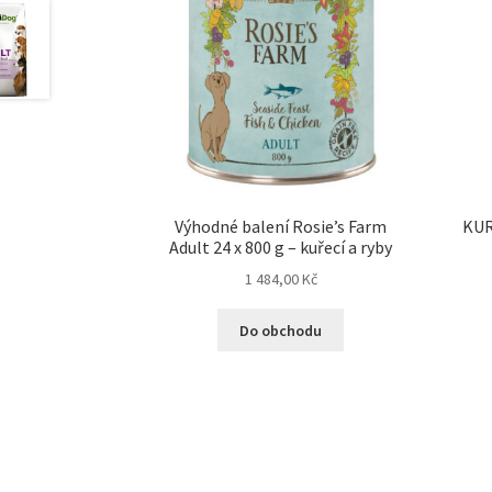
Výhodné balení Rosie’s Farm
KUR
Adult 24 x 800 g – kuřecí a ryby
1 484,00
Kč
Do obchodu