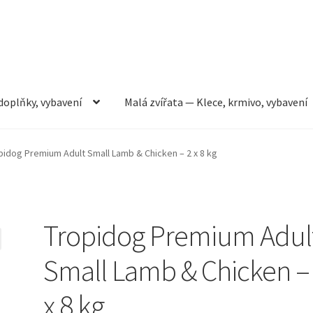
doplňky, vybavení
Malá zvířata — Klece, krmivo, vybavení
rmivo, vybavení
Můj účet
Obchod
Pokladna
Vše pro kočky
pidog Premium Adult Small Lamb & Chicken – 2 x 8 kg
Tropidog Premium Adul
Small Lamb & Chicken –
x 8 kg