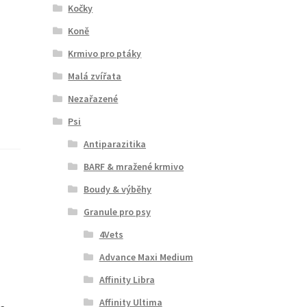
Kočky
Koně
Krmivo pro ptáky
Malá zvířata
Nezařazené
Psi
Antiparazitika
BARF & mražené krmivo
Boudy & výběhy
Granule pro psy
4Vets
Advance Maxi Medium
Affinity Libra
Affinity Ultima