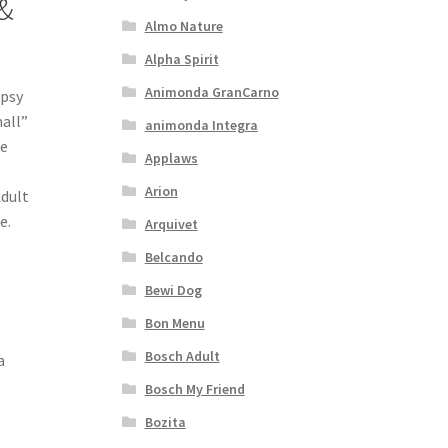
&
Almo Nature
Alpha Spirit
Animonda GranCarno
 psy
all”
animonda Integra
je
Applaws
Arion
Adult
e.
Arquivet
Belcando
Bewi Dog
Bon Menu
Bosch Adult
a
Bosch My Friend
Bozita