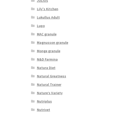
JULIUS
Lily's Kitchen
Lukullus Adult
Lupo
MAC granule
Magnusson granule
Monge granule
N&D Farmina
Natura Diet
Natural Greatness
Natural Trainer
Nature’s Variety
Nutriplus
Nutrivet