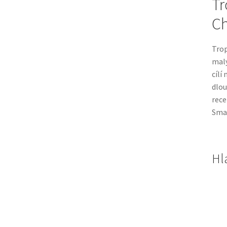
Tr
Ch
Trop
malý
cílí
dlou
rece
Smal
Hl