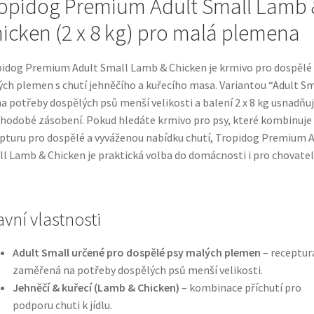
opidog Premium Adult Small Lamb 
icken (2 x 8 kg) pro malá plemena
idog Premium Adult Small Lamb & Chicken je krmivo pro dospělé
ch plemen s chutí jehněčího a kuřecího masa. Variantou “Adult Sm
 na potřeby dospělých psů menší velikosti a balení 2 x 8 kg usnadňu
hodobé zásobení. Pokud hledáte krmivo pro psy, které kombinuje
pturu pro dospělé a vyváženou nabídku chutí, Tropidog Premium 
l Lamb & Chicken je praktická volba do domácnosti i pro chovatel
avní vlastnosti
Adult Small určené pro dospělé psy malých plemen
– receptur
zaměřená na potřeby dospělých psů menší velikosti.
Jehněčí & kuřecí (Lamb & Chicken)
– kombinace příchutí pro
podporu chuti k jídlu.