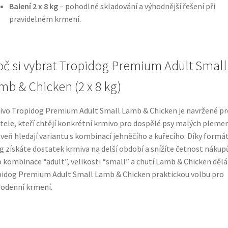
Balení 2 x 8 kg
– pohodlné skladování a výhodnější řešení při
pravidelném krmení.
oč si vybrat Tropidog Premium Adult Small
mb & Chicken (2 x 8 kg)
vo Tropidog Premium Adult Small Lamb & Chicken je navržené pr
tele, kteří chtějí konkrétní krmivo pro dospělé psy malých plemen
veň hledají variantu s kombinací jehněčího a kuřecího. Díky formá
kg získáte dostatek krmiva na delší období a snížíte četnost nákup
 kombinace “adult”, velikosti “small” a chutí Lamb & Chicken dělá
idog Premium Adult Small Lamb & Chicken praktickou volbu pro
odenní krmení.