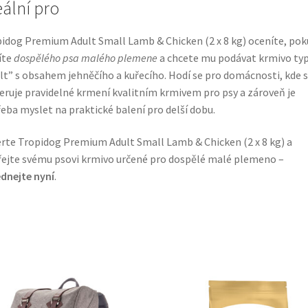
eální pro
idog Premium Adult Small Lamb & Chicken (2 x 8 kg) oceníte, pok
íte
dospělého psa malého plemene
a chcete mu podávat krmivo ty
lt” s obsahem jehněčího a kuřecího. Hodí se pro domácnosti, kde 
eruje pravidelné krmení kvalitním krmivem pro psy a zároveň je
eba myslet na praktické balení pro delší dobu.
rte Tropidog Premium Adult Small Lamb & Chicken (2 x 8 kg) a
ejte svému psovi krmivo určené pro dospělé malé plemeno –
dnejte nyní
.