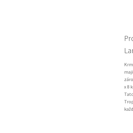
Pr
La
Krmi
maji
záro
x 8 
Tato
Trop
každ