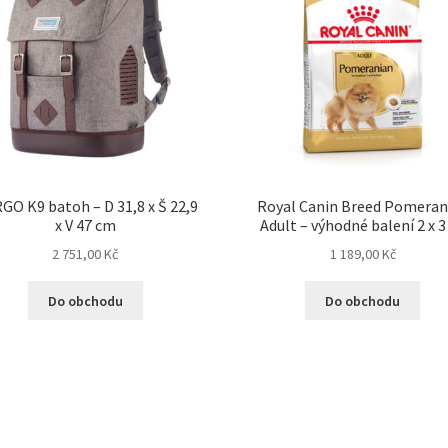
GO K9 batoh – D 31,8 x Š 22,9
Royal Canin Breed Pomeran
x V 47 cm
Adult – výhodné balení 2 x 3
2 751,00
Kč
1 189,00
Kč
Do obchodu
Do obchodu