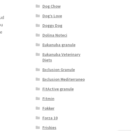
Dog Chow
Dog’s Love
ud
pu
Doggy Dog
se
Dolina Noteci
Eukanuba granule
Eukanuba Veterinary
Diets
Exclusion Granule
Exclusion Mediterraneo
FitActive granule
Fitmin
Fokker
Forza 10
Friskies