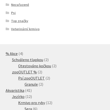
Nezařazené
Psi
Top značky
Veterinární krmivo
4
% Akce
4
produkty
2
Schváleno tlapkou
2
produkty
2
Otestováno kočkou
2
2
produkty
zooOUTLET %
2
produkty
2
Psí zooOUTLET
2
2
produkty
Granule
2
41
produkty
Akvaristika
41
produktů
12
Jezírko
12
produktů
12
Krmivo pro ryby
12
6
produktů
Sera
6