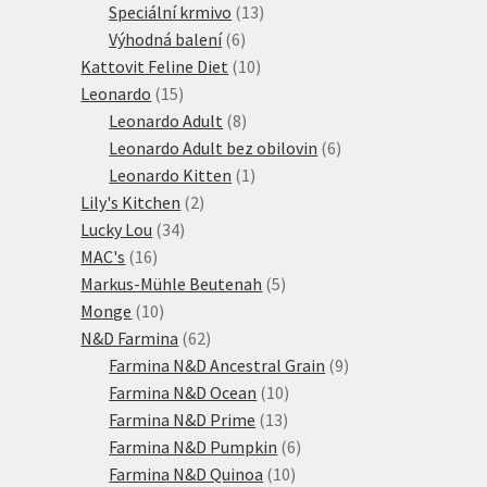
produktů
13
Speciální krmivo
13
6
produktů
Výhodná balení
6
produktů
10
Kattovit Feline Diet
10
15
produktů
Leonardo
15
produktů
8
Leonardo Adult
8
produktů
6
Leonardo Adult bez obilovin
6
1
produktů
Leonardo Kitten
1
2
produkt
Lily's Kitchen
2
34
produkty
Lucky Lou
34
16
produktů
MAC's
16
produktů
5
Markus-Mühle Beutenah
5
10
produktů
Monge
10
produktů
62
N&D Farmina
62
produktů
9
Farmina N&D Ancestral Grain
9
10
produktů
Farmina N&D Ocean
10
13
produktů
Farmina N&D Prime
13
produktů
6
Farmina N&D Pumpkin
6
10
produktů
Farmina N&D Quinoa
10