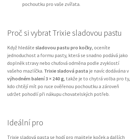
pochoutku pro vaše zvířata.
N&D Farmina pro psy — Italské holistic krmivo
Proč si vybrat Trixie sladovou pastu
Oblečky pro psy
Když hledáte
sladovou pastu pro kočky
, oceníte
Pamlsky pro psy
jednoduchost a formu pasty, která se snadno podává jako
doplněk stravy nebo chuťová odměna podle zvyklostí
Pelíšky pro psy
vašeho mazlíčka.
Trixie sladová pasta
je navíc dodávána v
výhodném balení 3 × 240 g
, takže je to chytrá volba pro ty,
Ortopedické pelíšky
kdo chtějí mít po ruce ověřenou pochoutku a zároveň
udržet pohodlí při nákupu chovatelských potřeb.
Přepravky pro psy
Purizon pro psy — Vysoký obsah masa, bez obilovin
Ideální pro
Royal Canin pro psy
Trixie sladová pasta se hodí pro majitele koček a dalších