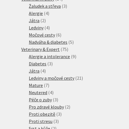
produktů
3
Žaludek a střeva
3
4
produkty
Alergie
4
2
produkty
Játra
2
produkty
4
Ledviny
4
produkty
6
Močové cesty
6
produktů
5
Nadváha & diabetes
5
75
produktů
Veterinary & Expert
75
produktů
9
Alergie a intolerance
9
3
produktů
Diabetes
3
4
produkty
Játra
4
produkty
21
Ledviny a močové cesty
21
7
produktů
Mature
7
produktů
4
Neutered
4
produkty
3
Péče o zuby
3
produkty
2
Pro zdravé klouby
2
3
produkty
Proti obezitě
3
3
produkty
Proti stresu
3
2
produkty
Srst a kůže
2