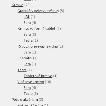
23
produktů
Krmivo
23
produktů
5
Granulát/ pelety / tyčinky
5
1
produktů
JBL
1
produkt
4
Sera
4
produkty
5
Krmivo ve formě tablet
5
3
produktů
Sera
3
produkty
1
Tetra
1
produkt
1
Ryby žijící převážně u dna
1
1
produkt
Sera
1
produkt
1
Speciální
1
1
produkt
Sera
1
1
produkt
Tetra
1
produkt
1
Tabletové krmivo
1
10
produkt
Vločkové krmivo
10
4
produktů
Sera
4
produkty
6
Tetra
6
produktů
2
Péče o akvárium
2
produkty
1
Boj proti řasám
1