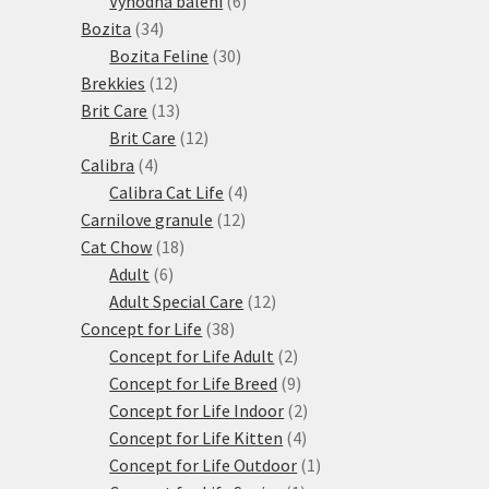
Výhodná balení
6
34
produktů
Bozita
34
produktů
30
Bozita Feline
30
12
produktů
Brekkies
12
produktů
13
Brit Care
13
produktů
12
Brit Care
12
4
produktů
Calibra
4
produkty
4
Calibra Cat Life
4
12
produkty
Carnilove granule
12
18
produktů
Cat Chow
18
6
produktů
Adult
6
produktů
12
Adult Special Care
12
38
produktů
Concept for Life
38
produktů
2
Concept for Life Adult
2
produkty
9
Concept for Life Breed
9
produktů
2
Concept for Life Indoor
2
4
produkty
Concept for Life Kitten
4
produkty
1
Concept for Life Outdoor
1