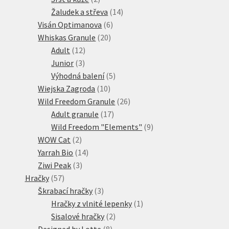
produkty
14
Žaludek a střeva
14
6
produktů
Visán Optimanova
6
20
produktů
Whiskas Granule
20
12
produktů
Adult
12
3
produktů
Junior
3
produkty
5
Výhodná balení
5
10
produktů
Wiejska Zagroda
10
produktů
26
Wild Freedom Granule
26
17
produktů
Adult granule
17
produktů
9
Wild Freedom "Elements"
9
2
produktů
WOW Cat
2
produkty
14
Yarrah Bio
14
3
produktů
Ziwi Peak
3
57
produkty
Hračky
57
produktů
3
Škrabací hračky
3
produkty
1
Hračky z vlnité lepenky
1
2
produkt
Sisalové hračky
2
8
produkty
Designed by Lotte
8