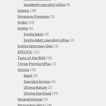
produkt
8
Sanabelle speciální výživa
8
28
produktů
Schesir
28
produktů
2
Simpsons Premium
2
12
produkty
Směsi
12
6
produktů
Smilla
6
produktů
4
Smilla Adult
4
produkty
2
Smilla Adult speciální výživa
2
2
produkty
Smilla Veterinary Diet
2
21
produkty
SPECIFIC
21
produktů
15
Taste of the Wild
15
produktů
2
Thrive PremiumPlus
2
33
produkty
Ultima
33
produktů
6
Adult
6
produktů
6
Speciální krmivo
6
2
produktů
Ultima Nature
2
produkty
19
Ultima Sterilised
19
5
produktů
Venandi Animal
5
produktů
24
Veterinární diety
24