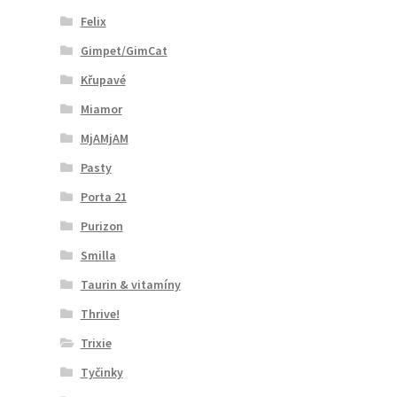
Felix
Gimpet/GimCat
Křupavé
Miamor
MjAMjAM
Pasty
Porta 21
Purizon
Smilla
Taurin & vitamíny
Thrive!
Trixie
Tyčinky