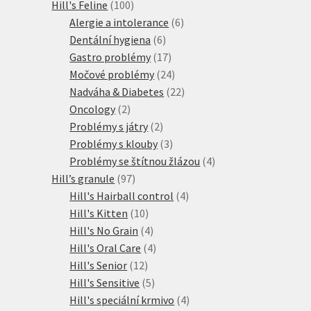
100
produkt
Hill's Feline
100
produktů
6
Alergie a intolerance
6
6
produktů
Dentální hygiena
6
produktů
17
Gastro problémy
17
produktů
24
Močové problémy
24
produktů
22
Nadváha & Diabetes
22
2
produktů
Oncology
2
produkty
2
Problémy s játry
2
produkty
3
Problémy s klouby
3
produkty
4
Problémy se štítnou žlázou
4
97
produkty
Hill’s granule
97
produktů
4
Hill's Hairball control
4
10
produkty
Hill's Kitten
10
produktů
4
Hill's No Grain
4
produkty
4
Hill's Oral Care
4
12
produkty
Hill's Senior
12
produktů
5
Hill's Sensitive
5
produktů
4
Hill's speciální krmivo
4