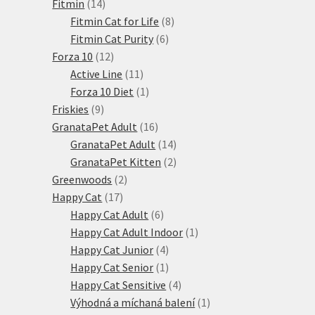
14
produkty
Fitmin
14
produktů
8
Fitmin Cat for Life
8
6
produktů
Fitmin Cat Purity
6
12
produktů
Forza 10
12
produktů
11
Active Line
11
produktů
1
Forza 10 Diet
1
9
produkt
Friskies
9
produktů
16
GranataPet Adult
16
produktů
14
GranataPet Adult
14
produktů
2
GranataPet Kitten
2
2
produkty
Greenwoods
2
17
produkty
Happy Cat
17
produktů
6
Happy Cat Adult
6
produktů
1
Happy Cat Adult Indoor
1
4
produkt
Happy Cat Junior
4
produkty
1
Happy Cat Senior
1
produkt
4
Happy Cat Sensitive
4
produkty
1
Výhodná a míchaná balení
1