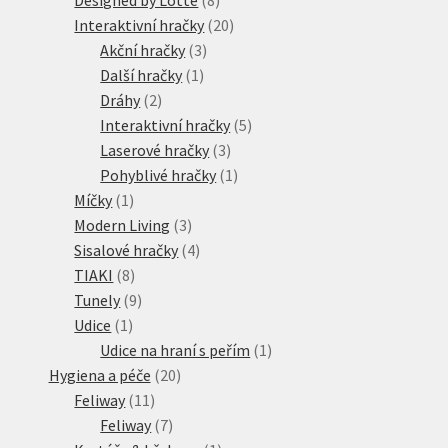
produktů
20
Interaktivní hračky
20
3
produktů
Akční hračky
3
1
produkty
Další hračky
1
2
produkt
Dráhy
2
produkty
5
Interaktivní hračky
5
3
produktů
Laserové hračky
3
produkty
1
Pohyblivé hračky
1
1
produkt
Míčky
1
produkt
3
Modern Living
3
produkty
4
Sisalové hračky
4
8
produkty
TIAKI
8
produktů
9
Tunely
9
1
produktů
Udice
1
produkt
1
Udice na hraní s peřím
1
20
produkt
Hygiena a péče
20
11
produktů
Feliway
11
produktů
7
Feliway
7