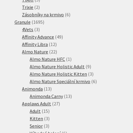
2
produktů
Trixie
2
produkty
6
Zásobníky na krmivo
6
1695
produktů
Granule
1695
3
produktů
4Vets
3
produkty
49
Affinity Advance
49
12
produktů
Affinity Libra
12
produktů
22
Almo Nature
22
produktů
1
Almo Nature HFC
1
produkt
9
Almo Nature Holistic Adult
9
produktů
3
Almo Nature Holistic Kitten
3
produkty
6
Almo Nature Speciální krmivo
6
13
produktů
Animonda
13
produktů
13
Animonda Carny
13
27
produktů
Applaws Adult
27
15
produktů
Adult
15
produktů
3
Kitten
3
3
produkty
Senior
3
produkty
6