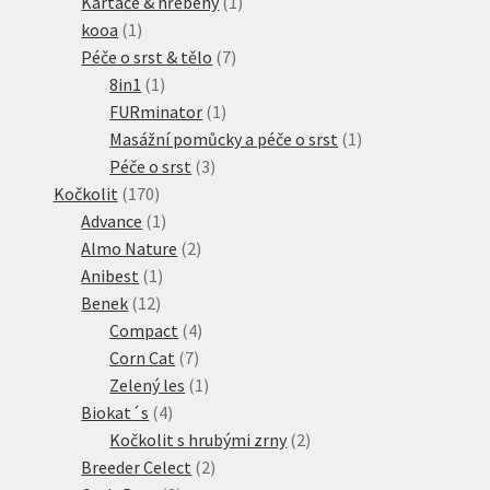
produktů
1
Kartáče & hřebeny
1
1
produkt
kooa
1
produkt
7
Péče o srst & tělo
7
1
produktů
8in1
1
produkt
1
FURminator
1
produkt
1
Masážní pomůcky a péče o srst
1
3
produkt
Péče o srst
3
170
produkty
Kočkolit
170
produktů
1
Advance
1
produkt
2
Almo Nature
2
1
produkty
Anibest
1
12
produkt
Benek
12
produktů
4
Compact
4
7
produkty
Corn Cat
7
produktů
1
Zelený les
1
4
produkt
Biokat´s
4
produkty
2
Kočkolit s hrubými zrny
2
2
produkty
Breeder Celect
2