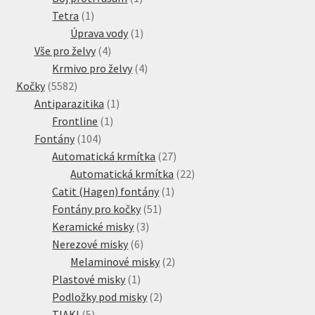
1
produkt
Tetra
1
produkt
1
Úprava vody
1
4
produkt
Vše pro želvy
4
produkty
4
Krmivo pro želvy
4
5582
produkty
Kočky
5582
produktů
1
Antiparazitika
1
1
produkt
Frontline
1
104
produkt
Fontány
104
produktů
27
Automatická krmítka
27
produktů
22
Automatická krmítka
22
1
produktů
Catit (Hagen) fontány
1
51
produkt
Fontány pro kočky
51
3
produktů
Keramické misky
3
6
produkty
Nerezové misky
6
produktů
2
Melaminové misky
2
1
produkty
Plastové misky
1
produkt
2
Podložky pod misky
2
5
produkty
TIAKI
5