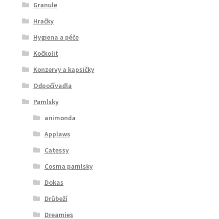
Granule
Hračky
Hygiena a péče
Kočkolit
Konzervy a kapsičky
Odpočívadla
Pamlsky
animonda
Applaws
Catessy
Cosma pamlsky
Dokas
Drůbeží
Dreamies