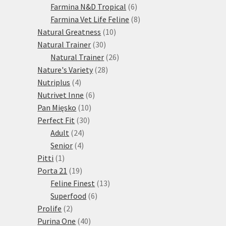
produktů
6
Farmina N&D Tropical
6
produktů
8
Farmina Vet Life Feline
8
10
produktů
Natural Greatness
10
30
produktů
Natural Trainer
30
produktů
26
Natural Trainer
26
28
produktů
Nature's Variety
28
4
produktů
Nutriplus
4
produkty
6
Nutrivet Inne
6
10
produktů
Pan Mięsko
10
30
produktů
Perfect Fit
30
24
produktů
Adult
24
4
produktů
Senior
4
1
produkty
Pitti
1
produkt
19
Porta 21
19
produktů
13
Feline Finest
13
6
produktů
Superfood
6
2
produktů
Prolife
2
produkty
40
Purina One
40