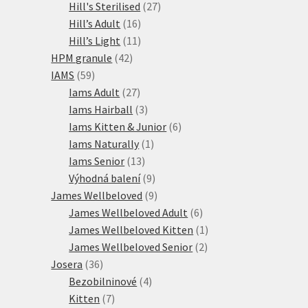
27
produkty
Hill's Sterilised
27
16
produktů
Hill’s Adult
16
produktů
11
Hill’s Light
11
42
produktů
HPM granule
42
59
produktů
IAMS
59
produktů
27
Iams Adult
27
produktů
3
Iams Hairball
3
produkty
6
Iams Kitten & Junior
6
1
produktů
Iams Naturally
1
13
produkt
Iams Senior
13
produktů
9
Výhodná balení
9
produktů
9
James Wellbeloved
9
produktů
6
James Wellbeloved Adult
6
produktů
1
James Wellbeloved Kitten
1
2
produkt
James Wellbeloved Senior
2
36
produkty
Josera
36
produktů
4
Bezobilninové
4
7
produkty
Kitten
7