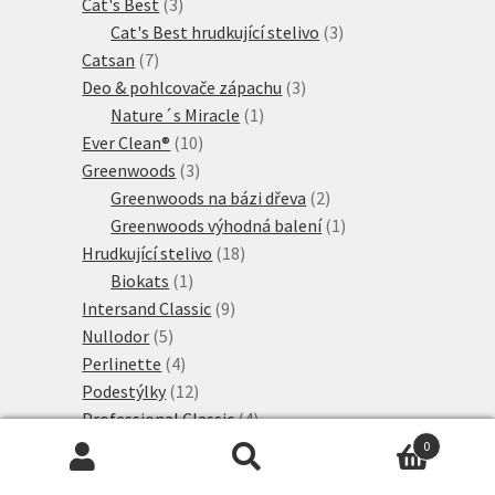
3
produkty
Cat's Best
3
produkty
3
Cat's Best hrudkující stelivo
3
7
produkty
Catsan
7
produktů
3
Deo & pohlcovače zápachu
3
1
produkty
Nature´s Miracle
1
10
produkt
Ever Clean®
10
3
produktů
Greenwoods
3
produkty
2
Greenwoods na bázi dřeva
2
produkty
1
Greenwoods výhodná balení
1
18
produkt
Hrudkující stelivo
18
1
produktů
Biokats
1
produkt
9
Intersand Classic
9
5
produktů
Nullodor
5
produktů
4
Perlinette
4
produkty
12
Podestýlky
12
produktů
4
Professional Classic
4
10
produkty
Rostlinné stelivo
10
0
Hledat:
Hledat
produktů
8
Sanicat Professional
8