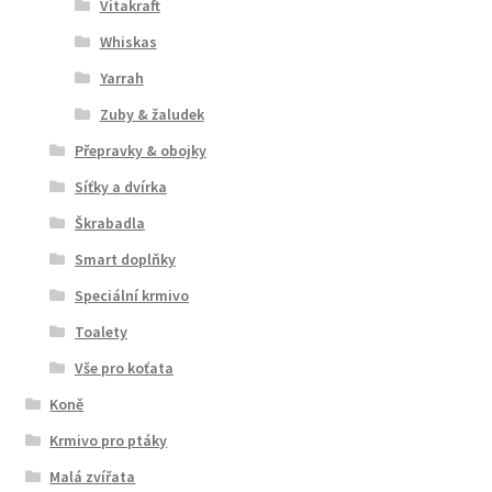
Vitakraft
Whiskas
Yarrah
Zuby & žaludek
Přepravky & obojky
Síťky a dvírka
Škrabadla
Smart doplňky
Speciální krmivo
Toalety
Vše pro koťata
Koně
Krmivo pro ptáky
Malá zvířata