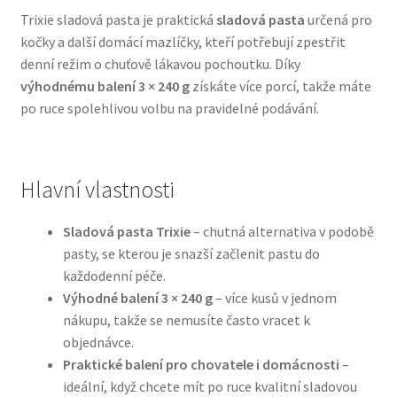
Trixie sladová pasta je praktická
sladová pasta
určená pro
kočky a další domácí mazlíčky, kteří potřebují zpestřit
Bozita pro psy — Švédské krmivo s nordickou kvalitou
denní režim o chuťově lákavou pochoutku. Díky
výhodnému balení 3 × 240 g
získáte více porcí, takže máte
Brit pro psy
po ruce spolehlivou volbu na pravidelné podávání.
Granule pro psy
Natural Trainer pro psy — Italské krmivo s
Hlavní vlastnosti
přírodními složkami
Sladová pasta Trixie
– chutná alternativa v podobě
Happy Dog — Německá kvalita a přirozené složení
pasty, se kterou je snazší začlenit pastu do
každodenní péče.
Výhodné balení 3 × 240 g
– více kusů v jednom
Hill’s pro psy
nákupu, takže se nemusíte často vracet k
objednávce.
Hračky pro psy
Praktické balení pro chovatele i domácnosti
–
ideální, když chcete mít po ruce kvalitní sladovou
Konzervy a kapsičky pro psy