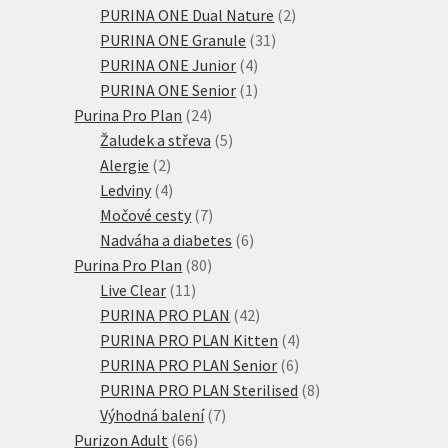
produktů
2
PURINA ONE Dual Nature
2
31
produkty
PURINA ONE Granule
31
4
produktů
PURINA ONE Junior
4
produkty
1
PURINA ONE Senior
1
24
produkt
Purina Pro Plan
24
produktů
5
Žaludek a střeva
5
2
produktů
Alergie
2
produkty
4
Ledviny
4
produkty
7
Močové cesty
7
produktů
6
Nadváha a diabetes
6
80
produktů
Purina Pro Plan
80
11
produktů
Live Clear
11
produktů
42
PURINA PRO PLAN
42
produktů
4
PURINA PRO PLAN Kitten
4
6
produkty
PURINA PRO PLAN Senior
6
produktů
8
PURINA PRO PLAN Sterilised
8
7
produktů
Výhodná balení
7
66
produktů
Purizon Adult
66