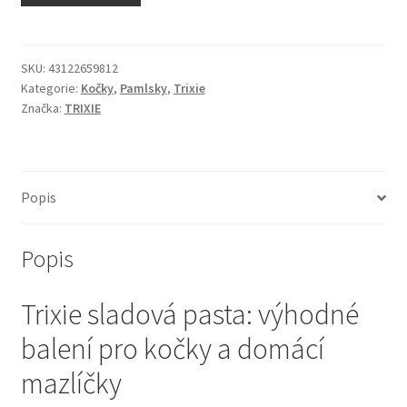
N&D Farmina pro kočky — Italské holistic krmivo
Odpočívadla pro kočky
SKU:
43122659812
Kategorie:
Kočky
,
Pamlsky
,
Trixie
Značka:
TRIXIE
Pamlsky pro kočky
Purizon pro kočky
Popis
Royal Canin pro kočky
Popis
Škrabadla pro kočky
Trixie sladová pasta: výhodné
Veterinární dieta pro kočky
balení pro kočky a domácí
Vše pro psy — Krmivo, doplňky, vybavení
mazlíčky
Boudy a výběhy