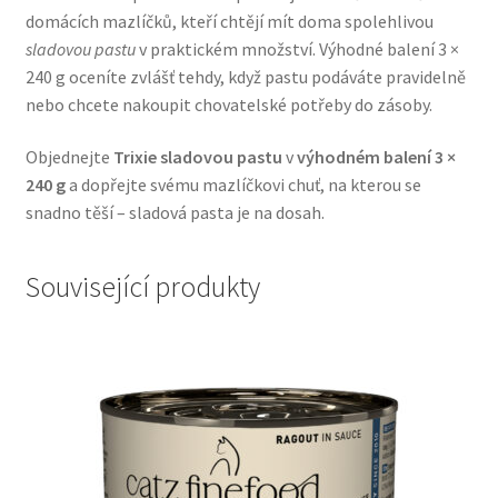
domácích mazlíčků, kteří chtějí mít doma spolehlivou
Veterinární dieta pro psy
sladovou pastu
v praktickém množství. Výhodné balení 3 ×
240 g oceníte zvlášť tehdy, když pastu podáváte pravidelně
Vodítka a obojky
nebo chcete nakoupit chovatelské potřeby do zásoby.
Wolf of Wilderness
Objednejte
Trixie sladovou pastu
v
výhodném balení 3 ×
240 g
a dopřejte svému mazlíčkovi chuť, na kterou se
snadno těší – sladová pasta je na dosah.
Související produkty