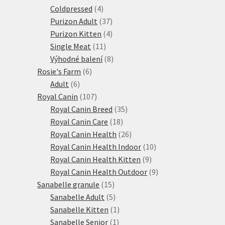
produktů
4
Coldpressed
4
produkty
37
Purizon Adult
37
produktů
4
Purizon Kitten
4
11
produkty
Single Meat
11
produktů
8
Výhodné balení
8
6
produktů
Rosie's Farm
6
6
produktů
Adult
6
produktů
107
Royal Canin
107
produktů
35
Royal Canin Breed
35
18
produktů
Royal Canin Care
18
produktů
26
Royal Canin Health
26
produktů
10
Royal Canin Health Indoor
10
9
produktů
Royal Canin Health Kitten
9
produktů
9
Royal Canin Health Outdoor
9
15
produktů
Sanabelle granule
15
produktů
5
Sanabelle Adult
5
produktů
1
Sanabelle Kitten
1
1
produkt
Sanabelle Senior
1