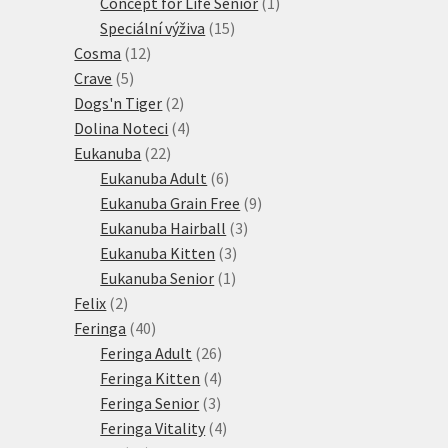
1
produkt
Concept for Life Senior
1
15
produkt
Speciální výživa
15
12
produktů
Cosma
12
5
produktů
Crave
5
produktů
2
Dogs'n Tiger
2
produkty
4
Dolina Noteci
4
22
produkty
Eukanuba
22
produktů
6
Eukanuba Adult
6
produktů
9
Eukanuba Grain Free
9
3
produktů
Eukanuba Hairball
3
3
produkty
Eukanuba Kitten
3
1
produkty
Eukanuba Senior
1
2
produkt
Felix
2
produkty
40
Feringa
40
produktů
26
Feringa Adult
26
produktů
4
Feringa Kitten
4
3
produkty
Feringa Senior
3
produkty
4
Feringa Vitality
4