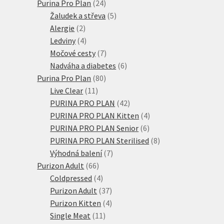
24
produkt
Purina Pro Plan
24
produktů
5
Žaludek a střeva
5
2
produktů
Alergie
2
produkty
4
Ledviny
4
produkty
7
Močové cesty
7
produktů
6
Nadváha a diabetes
6
80
produktů
Purina Pro Plan
80
11
produktů
Live Clear
11
produktů
42
PURINA PRO PLAN
42
produktů
4
PURINA PRO PLAN Kitten
4
6
produkty
PURINA PRO PLAN Senior
6
produktů
8
PURINA PRO PLAN Sterilised
8
7
produktů
Výhodná balení
7
66
produktů
Purizon Adult
66
produktů
4
Coldpressed
4
produkty
37
Purizon Adult
37
produktů
4
Purizon Kitten
4
11
produkty
Single Meat
11