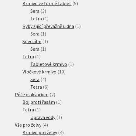
produkty
5
Krmivo ve formě tablet
5
3
produktů
Sera
3
produkty
1
Tetra
1
produkt
1
Ryby žijící převážně u dna
1
1
produkt
Sera
1
produkt
1
Speciální
1
1
produkt
Sera
1
1
produkt
Tetra
1
produkt
1
Tabletové krmivo
1
10
produkt
Vločkové krmivo
10
4
produktů
Sera
4
produkty
6
Tetra
6
produktů
2
Péče o akvárium
2
produkty
1
Boj proti řasám
1
1
produkt
Tetra
1
produkt
1
Úprava vody
1
4
produkt
Vše pro želvy
4
produkty
4
Krmivo pro želvy
4