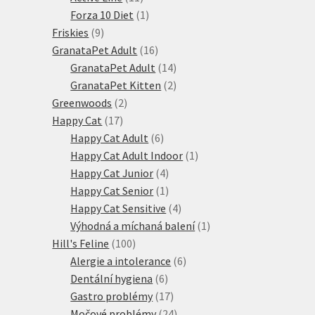
produktů
1
Forza 10 Diet
1
9
produkt
Friskies
9
produktů
16
GranataPet Adult
16
produktů
14
GranataPet Adult
14
produktů
2
GranataPet Kitten
2
2
produkty
Greenwoods
2
17
produkty
Happy Cat
17
produktů
6
Happy Cat Adult
6
produktů
1
Happy Cat Adult Indoor
1
4
produkt
Happy Cat Junior
4
produkty
1
Happy Cat Senior
1
produkt
4
Happy Cat Sensitive
4
produkty
1
Výhodná a míchaná balení
1
100
produkt
Hill's Feline
100
produktů
6
Alergie a intolerance
6
6
produktů
Dentální hygiena
6
produktů
17
Gastro problémy
17
produktů
24
Močové problémy
24