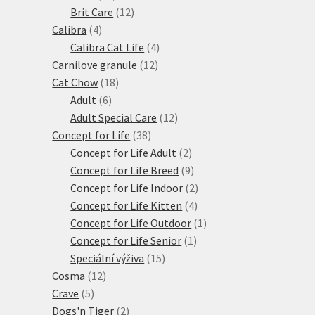
produktů
12
Brit Care
12
4
produktů
Calibra
4
produkty
4
Calibra Cat Life
4
12
produkty
Carnilove granule
12
18
produktů
Cat Chow
18
6
produktů
Adult
6
produktů
12
Adult Special Care
12
38
produktů
Concept for Life
38
produktů
2
Concept for Life Adult
2
produkty
9
Concept for Life Breed
9
produktů
2
Concept for Life Indoor
2
4
produkty
Concept for Life Kitten
4
produkty
1
Concept for Life Outdoor
1
1
produkt
Concept for Life Senior
1
15
produkt
Speciální výživa
15
12
produktů
Cosma
12
5
produktů
Crave
5
produktů
2
Dogs'n Tiger
2