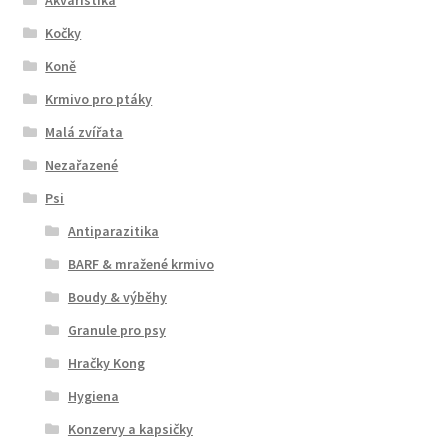
Kočky
Koně
Krmivo pro ptáky
Malá zvířata
Nezařazené
Psi
Antiparazitika
BARF & mražené krmivo
Boudy & výběhy
Granule pro psy
Hračky Kong
Hygiena
Konzervy a kapsičky