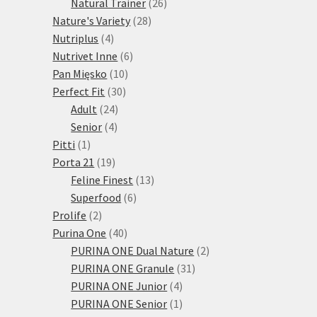
produktů
26
Natural Trainer
26
28
produktů
Nature's Variety
28
4
produktů
Nutriplus
4
produkty
6
Nutrivet Inne
6
10
produktů
Pan Mięsko
10
30
produktů
Perfect Fit
30
24
produktů
Adult
24
4
produktů
Senior
4
1
produkty
Pitti
1
produkt
19
Porta 21
19
produktů
13
Feline Finest
13
6
produktů
Superfood
6
2
produktů
Prolife
2
produkty
40
Purina One
40
produktů
2
PURINA ONE Dual Nature
2
31
produkty
PURINA ONE Granule
31
4
produktů
PURINA ONE Junior
4
produkty
1
PURINA ONE Senior
1