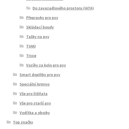
Do zavazadlového prostoru (IATA)
Přepravky pro psy
Skládací boudy
Tašky na psy
TIAKI
Trixie
Vozíky za kolo pro psy
Smart doplňky pro psy
Speciální krmivo
Vše pro štěňata
Vše pro starší psy
Vodítka a obojky
Top značky