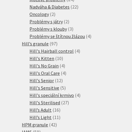
produktů
22
Nadváha & Diabetes
22
2
produktů
Oncology
2
produkty
2
Problémy s játry
2
produkty
3
Problémy s klouby
3
produkty
4
Problémy se štítnou žlázou
4
97
produkty
Hill’s granule
97
produktů
4
Hill's Hairball control
4
10
produkty
Hill's Kitten
10
produktů
4
Hill's No Grain
4
produkty
4
Hill's Oral Care
4
12
produkty
Hill's Senior
12
produktů
5
Hill's Sensitive
5
produktů
4
Hill's speciální krmivo
4
27
produkty
Hill's Sterilised
27
16
produktů
Hill’s Adult
16
produktů
11
Hill’s Light
11
42
produktů
HPM granule
42
59
produktů
IAMS
59