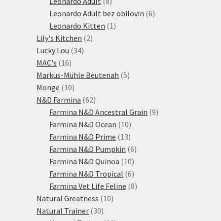
produktů
8
Leonardo Adult
8
produktů
6
Leonardo Adult bez obilovin
6
1
produktů
Leonardo Kitten
1
2
produkt
Lily's Kitchen
2
34
produkty
Lucky Lou
34
16
produktů
MAC's
16
produktů
5
Markus-Mühle Beutenah
5
10
produktů
Monge
10
produktů
62
N&D Farmina
62
produktů
9
Farmina N&D Ancestral Grain
9
10
produktů
Farmina N&D Ocean
10
13
produktů
Farmina N&D Prime
13
produktů
6
Farmina N&D Pumpkin
6
10
produktů
Farmina N&D Quinoa
10
produktů
6
Farmina N&D Tropical
6
produktů
8
Farmina Vet Life Feline
8
10
produktů
Natural Greatness
10
30
produktů
Natural Trainer
30