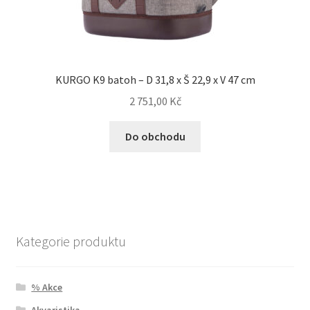
KURGO K9 batoh – D 31,8 x Š 22,9 x V 47 cm
2 751,00
Kč
Do obchodu
Kategorie produktu
% Akce
Akvaristika