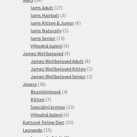
produktů
27
Iams Adult
27
produktů
3
Iams Hairball
3
produkty
6
Iams Kitten & Junior
6
1
produktů
Iams Naturally
1
13
produkt
Iams Senior
13
produktů
9
Výhodná balení
9
produktů
9
James Wellbeloved
9
produktů
6
James Wellbeloved Adult
6
produktů
1
James Wellbeloved Kitten
1
2
produkt
James Wellbeloved Senior
2
36
produkty
Josera
36
produktů
4
Bezobilninové
4
7
produkty
Kitten
7
produktů
13
Speciální krmivo
13
6
produktů
Výhodná balení
6
produktů
10
Kattovit Feline Diet
10
15
produktů
Leonardo
15