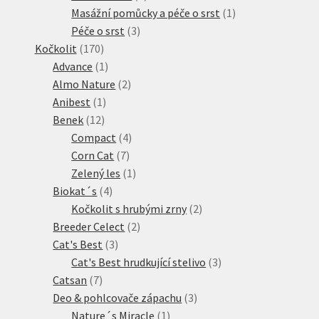
produkt
1
Masážní pomůcky a péče o srst
1
3
produkt
Péče o srst
3
170
produkty
Kočkolit
170
produktů
1
Advance
1
produkt
2
Almo Nature
2
1
produkty
Anibest
1
12
produkt
Benek
12
produktů
4
Compact
4
7
produkty
Corn Cat
7
produktů
1
Zelený les
1
4
produkt
Biokat´s
4
produkty
2
Kočkolit s hrubými zrny
2
2
produkty
Breeder Celect
2
3
produkty
Cat's Best
3
produkty
3
Cat's Best hrudkující stelivo
3
7
produkty
Catsan
7
produktů
3
Deo & pohlcovače zápachu
3
1
produkty
Nature´s Miracle
1