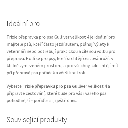
Veterinární dieta pro psy
Ideální pro
Vodítka a obojky
Trixie přepravka pro psa Gulliver velikost 4 je ideální pro
Wolf of Wilderness
majitele psů, kteří často jezdí autem, plánují výlety k
veterináři nebo potřebují praktickou a cílenou volbu pro
přepravu. Hodí se pro psy, kteří si chtějí cestování užít v
klidně vymezeném prostoru, a pro všechny, kdo chtějí mít
při přepravě psa pořádek a větší kontrolu.
Vyberte
Trixie přepravku pro psa Gulliver
velikost 4 a
připravte cestování, které bude pro vás i vašeho psa
pohodlnější – pořiďte si ji ještě dnes.
Související produkty