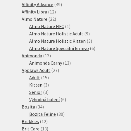
produkty
49
Affinity Advance
49
12
produktů
Affinity Libra
12
produktů
22
Almo Nature
22
produktů
1
Almo Nature HFC
1
produkt
9
Almo Nature Holistic Adult
9
produktů
3
Almo Nature Holistic Kitten
3
produkty
6
Almo Nature Speciální krmivo
6
13
produktů
Animonda
13
produktů
13
Animonda Carny
13
27
produktů
Applaws Adult
27
15
produktů
Adult
15
produktů
3
Kitten
3
3
produkty
Senior
3
produkty
6
Výhodná balení
6
34
produktů
Bozita
34
produktů
30
Bozita Feline
30
12
produktů
Brekkies
12
produktů
13
Brit Care
13