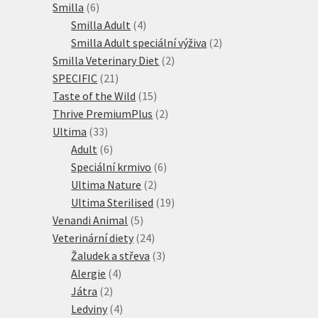
6
produktů
Smilla
6
produktů
4
Smilla Adult
4
produkty
2
Smilla Adult speciální výživa
2
2
produkty
Smilla Veterinary Diet
2
21
produkty
SPECIFIC
21
produktů
15
Taste of the Wild
15
produktů
2
Thrive PremiumPlus
2
33
produkty
Ultima
33
produktů
6
Adult
6
produktů
6
Speciální krmivo
6
2
produktů
Ultima Nature
2
produkty
19
Ultima Sterilised
19
5
produktů
Venandi Animal
5
produktů
24
Veterinární diety
24
produktů
3
Žaludek a střeva
3
4
produkty
Alergie
4
2
produkty
Játra
2
produkty
4
Ledviny
4