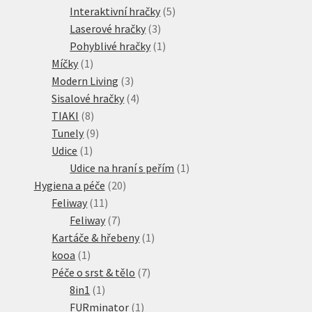
produkty
5
Interaktivní hračky
5
3
produktů
Laserové hračky
3
produkty
1
Pohyblivé hračky
1
1
produkt
Míčky
1
produkt
3
Modern Living
3
produkty
4
Sisalové hračky
4
8
produkty
TIAKI
8
produktů
9
Tunely
9
1
produktů
Udice
1
produkt
1
Udice na hraní s peřím
1
20
produkt
Hygiena a péče
20
11
produktů
Feliway
11
produktů
7
Feliway
7
produktů
1
Kartáče & hřebeny
1
1
produkt
kooa
1
produkt
7
Péče o srst & tělo
7
1
produktů
8in1
1
produkt
1
FURminator
1