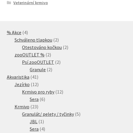
Veterinární krmivo
4
% Akce
4
produkty
2
Schváleno tlapkou
2
produkty
2
Otestováno kočkou
2
2
produkty
zooOUTLET %
2
produkty
2
Psí zooOUTLET
2
2
produkty
Granule
2
41
produkty
Akvaristika
41
produktů
12
Jezírko
12
produktů
12
Krmivo pro ryby
12
6
produktů
Sera
6
23
produktů
Krmivo
23
produktů
5
Granulát/ pelety / tyčinky
5
1
produktů
JBL
1
produkt
4
Sera
4