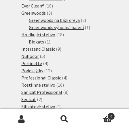
10
produkt
Ever Clean®
10
3
produktů
Greenwoods
3
produkty
2
Greenwoods na bázi dřeva
2
produkty
1
Greenwoods výhodná balení
1
18
produkt
Hrudkující stelivo
18
1
produktů
Biokats
1
produkt
9
Intersand Classic
9
5
produktů
Nullodor
5
produktů
4
Perlinette
4
produkty
12
Podestýlky
12
produktů
4
Professional Classic
4
10
produkty
Rostlinné stelivo
10
produktů
8
Sanicat Professional
8
2
produktů
Sepicat
2
produkty
1
Silikátové stelivo
1
produkt
47
Tigerino Premium
47
0
produktů
8
Tigerino Crystals
8
Hledat:
Hledat
produktů
8
Tigerino Performance
8