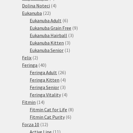
produkty
4
Dolina Noteci
4
22
produkty
Eukanuba
22
produktů
6
Eukanuba Adult
6
produktů
9
Eukanuba Grain Free
9
3
produktů
Eukanuba Hairball
3
3
produkty
Eukanuba Kitten
3
1
produkty
Eukanuba Senior
1
2
produkt
Felix
2
produkty
40
Feringa
40
produktů
26
Feringa Adult
26
produktů
4
Feringa Kitten
4
3
produkty
Feringa Senior
3
produkty
4
Feringa Vitality
4
14
produkty
Fitmin
14
produktů
8
Fitmin Cat for Life
8
6
produktů
Fitmin Cat Purity
6
12
produktů
Forza 10
12
produktů
11
Active Line
11