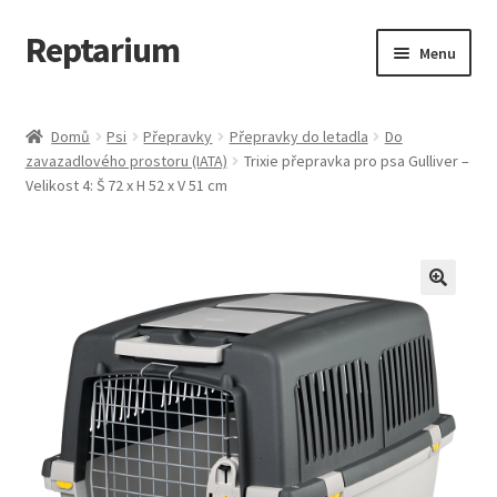
Reptarium
Přeskočit
Přejít
Menu
na
k
navigaci
obsahu
Úvodní stránka
webu
Domů
Psi
Přepravky
Přepravky do letadla
Do
zavazadlového prostoru (IATA)
Trixie přepravka pro psa Gulliver –
Košík
Velikost 4: Š 72 x H 52 x V 51 cm
Malá zvířata — Klece, krmivo, vybavení
Můj účet
Obchod
Pokladna
Vše pro kočky