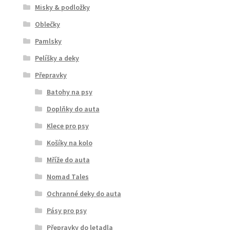
Misky & podložky
Oblečky
Pamlsky
Pelíšky a deky
Přepravky
Batohy na psy
Doplňky do auta
Klece pro psy
Košíky na kolo
Mříže do auta
Nomad Tales
Ochranné deky do auta
Pásy pro psy
Přepravky do letadla