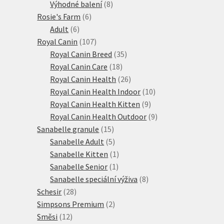
produktů
8
Výhodné balení
8
6
produktů
Rosie's Farm
6
6
produktů
Adult
6
produktů
107
Royal Canin
107
produktů
35
Royal Canin Breed
35
18
produktů
Royal Canin Care
18
produktů
26
Royal Canin Health
26
produktů
10
Royal Canin Health Indoor
10
9
produktů
Royal Canin Health Kitten
9
produktů
9
Royal Canin Health Outdoor
9
15
produktů
Sanabelle granule
15
produktů
5
Sanabelle Adult
5
produktů
1
Sanabelle Kitten
1
1
produkt
Sanabelle Senior
1
produkt
8
Sanabelle speciální výživa
8
28
produktů
Schesir
28
produktů
2
Simpsons Premium
2
12
produkty
Směsi
12