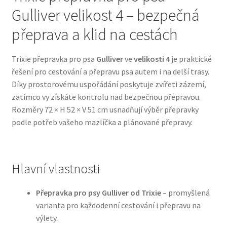
Gulliver velikost 4 – bezpečná
Bozita pro psy — Švédské krmivo s nordickou kvalitou
přeprava a klid na cestách
Brit pro psy
Trixie přepravka pro psa
Gulliver
ve
velikosti 4
je praktické
řešení pro cestování a přepravu psa autem i na delší trasy.
Granule pro psy
Díky prostorovému uspořádání poskytuje zvířeti zázemí,
zatímco vy získáte kontrolu nad bezpečnou přepravou.
Natural Trainer pro psy — Italské krmivo s
Rozměry 72 × H 52 × V 51 cm usnadňují výběr přepravky
přírodními složkami
podle potřeb vašeho mazlíčka a plánované přepravy.
Happy Dog — Německá kvalita a přirozené složení
Hlavní vlastnosti
Hill’s pro psy
Přepravka pro psy Gulliver od Trixie
– promyšlená
Hračky pro psy
varianta pro každodenní cestování i přepravu na
výlety.
Konzervy a kapsičky pro psy