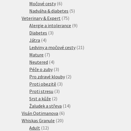
produkty
6
Močové cesty
6
produktů
5
Nadváha & diabetes
5
75
produktů
Veterinary & Expert
75
produktů
9
Alergie a intolerance
9
3
produktů
Diabetes
3
4
produkty
Játra
4
produkty
21
Ledviny a močové cesty
21
7
produktů
Mature
7
produktů
4
Neutered
4
produkty
3
Péče o zuby
3
produkty
2
Pro zdravé klouby
2
3
produkty
Proti obezitě
3
3
produkty
Proti stresu
3
2
produkty
Srst a kůže
2
produkty
14
Žaludek a střeva
14
6
produktů
Visán Optimanova
6
20
produktů
Whiskas Granule
20
12
produktů
Adult
12