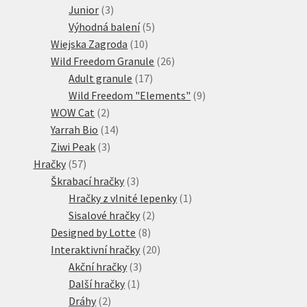
3
produktů
Junior
3
produkty
5
Výhodná balení
5
10
produktů
Wiejska Zagroda
10
produktů
26
Wild Freedom Granule
26
17
produktů
Adult granule
17
produktů
9
Wild Freedom "Elements"
9
2
produktů
WOW Cat
2
produkty
14
Yarrah Bio
14
3
produktů
Ziwi Peak
3
57
produkty
Hračky
57
produktů
3
Škrabací hračky
3
produkty
1
Hračky z vlnité lepenky
1
2
produkt
Sisalové hračky
2
8
produkty
Designed by Lotte
8
produktů
20
Interaktivní hračky
20
3
produktů
Akční hračky
3
1
produkty
Další hračky
1
2
produkt
Dráhy
2