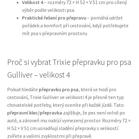
Velikost 4
– rozměry 72 × H 52 × V 51 cm pro cílený
výběr podle velikosti psa.
N&D Farmina pro psy — Italské holistic krmivo
Praktické řešení pro přepravu
– pomáhá udržet
pořádek a komfort při cestování, když potřebujete
Oblečky pro psy
mít psa v přepravním prostoru.
Pamlsky pro psy
Proč si vybrat Trixie přepravku pro psa
Pelíšky pro psy
Gulliver – velikost 4
Ortopedické pelíšky
Pokud hledáte
přepravku pro psa
, která se hodí pro
cestování, Trixie Gulliver ve velikosti 4 je přesně ten typ
Přepravky pro psy
chovatelské potřeby, který oceníte při každé jízdě. Tato
přepravní klec/přepravka
zajišťuje, že pes není volně po
Purizon pro psy — Vysoký obsah masa, bez obilovin
autě, a zároveň mu nabízí vymezený prostor. Rozměry 72 ×
H 52 × V 51 cm usnadňují sladění přepravky s velikostí
Royal Canin pro psy
zvířete a vašimi zvyklostmi při přepravě.