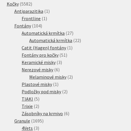
5582
produkty
Kočky
5582
produktů
1
Antiparazitika
1
1
produkt
Frontline
1
104
produkt
Fontány
104
produktů
27
Automatická krmítka
27
produktů
22
Automatická krmítka
22
1
produktů
Catit (Hagen) fontány
1
51
produkt
Fontány pro kočky
51
3
produktů
Keramické misky
3
6
produkty
Nerezové misky
6
produktů
2
Melaminové misky
2
1
produkty
Plastové misky
1
produkt
2
Podložky pod misky
2
5
produkty
TIAKI
5
2
produktů
Trixie
2
produkty
6
Zásobníky na krmivo
6
1695
produktů
Granule
1695
3
produktů
4Vets
3