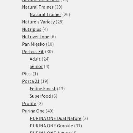
30
produktů
Natural Trainer
30
produktů
26
Natural Trainer
26
28
produktů
Nature's Variety
28
4
produktů
Nutriplus
4
produkty
6
Nutrivet Inne
6
10
produktů
Pan Mięsko
10
30
produktů
Perfect Fit
30
24
produktů
Adult
24
4
produktů
Senior
4
1
produkty
Pitti
1
produkt
19
Porta 21
19
produktů
13
Feline Finest
13
6
produktů
Superfood
6
2
produktů
Prolife
2
produkty
40
Purina One
40
produktů
2
PURINA ONE Dual Nature
2
31
produkty
PURINA ONE Granule
31
4
produktů
PURINA ONE Junior
4