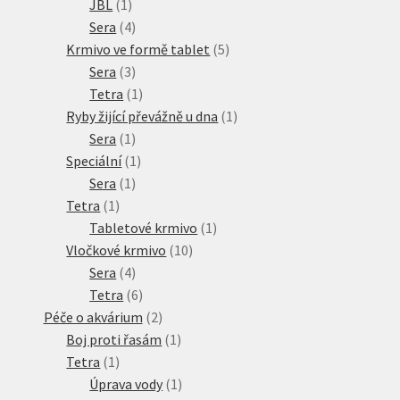
1
produktů
JBL
1
produkt
4
Sera
4
produkty
5
Krmivo ve formě tablet
5
3
produktů
Sera
3
produkty
1
Tetra
1
produkt
1
Ryby žijící převážně u dna
1
1
produkt
Sera
1
produkt
1
Speciální
1
1
produkt
Sera
1
1
produkt
Tetra
1
produkt
1
Tabletové krmivo
1
10
produkt
Vločkové krmivo
10
4
produktů
Sera
4
produkty
6
Tetra
6
produktů
2
Péče o akvárium
2
produkty
1
Boj proti řasám
1
1
produkt
Tetra
1
produkt
1
Úprava vody
1