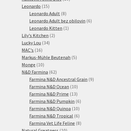
15
produktů
Leonardo
15
produktů
8
Leonardo Adult
8
produktů
6
Leonardo Adult bez obilovin
6
1
produktů
Leonardo Kitten
1
2
produkt
Lily's Kitchen
2
34
produkty
Lucky Lou
34
16
produktů
MAC's
16
produktů
5
Markus-Mühle Beutenah
5
10
produktů
Monge
10
produktů
62
N&D Farmina
62
produktů
9
Farmina N&D Ancestral Grain
9
10
produktů
Farmina N&D Ocean
10
13
produktů
Farmina N&D Prime
13
produktů
6
Farmina N&D Pumpkin
6
10
produktů
Farmina N&D Quinoa
10
produktů
6
Farmina N&D Tropical
6
produktů
8
Farmina Vet Life Feline
8
10
produktů
Natural Greatness
10