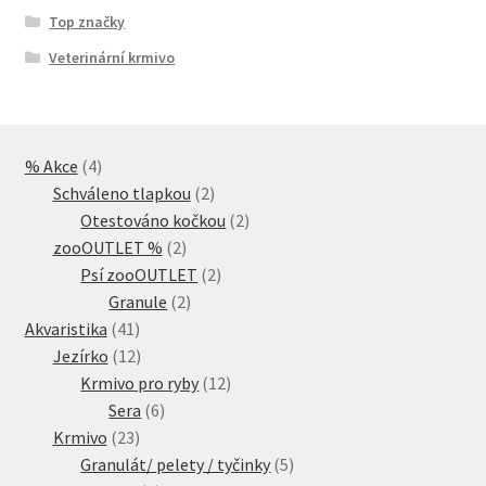
Top značky
Veterinární krmivo
4
% Akce
4
produkty
2
Schváleno tlapkou
2
produkty
2
Otestováno kočkou
2
2
produkty
zooOUTLET %
2
produkty
2
Psí zooOUTLET
2
2
produkty
Granule
2
41
produkty
Akvaristika
41
produktů
12
Jezírko
12
produktů
12
Krmivo pro ryby
12
6
produktů
Sera
6
23
produktů
Krmivo
23
produktů
5
Granulát/ pelety / tyčinky
5