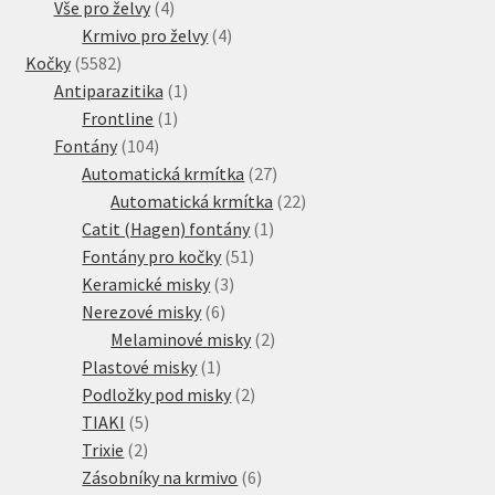
4
produkt
Vše pro želvy
4
produkty
4
Krmivo pro želvy
4
5582
produkty
Kočky
5582
produktů
1
Antiparazitika
1
1
produkt
Frontline
1
104
produkt
Fontány
104
produktů
27
Automatická krmítka
27
produktů
22
Automatická krmítka
22
1
produktů
Catit (Hagen) fontány
1
51
produkt
Fontány pro kočky
51
3
produktů
Keramické misky
3
6
produkty
Nerezové misky
6
produktů
2
Melaminové misky
2
1
produkty
Plastové misky
1
produkt
2
Podložky pod misky
2
5
produkty
TIAKI
5
2
produktů
Trixie
2
produkty
6
Zásobníky na krmivo
6