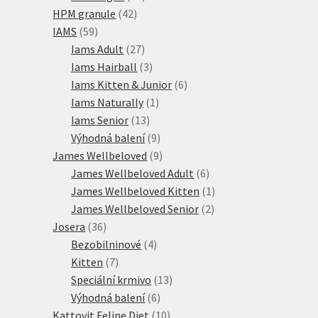
42
produktů
HPM granule
42
59
produktů
IAMS
59
produktů
27
Iams Adult
27
produktů
3
Iams Hairball
3
produkty
6
Iams Kitten & Junior
6
1
produktů
Iams Naturally
1
13
produkt
Iams Senior
13
produktů
9
Výhodná balení
9
produktů
9
James Wellbeloved
9
produktů
6
James Wellbeloved Adult
6
produktů
1
James Wellbeloved Kitten
1
2
produkt
James Wellbeloved Senior
2
36
produkty
Josera
36
produktů
4
Bezobilninové
4
7
produkty
Kitten
7
produktů
13
Speciální krmivo
13
6
produktů
Výhodná balení
6
produktů
10
Kattovit Feline Diet
10