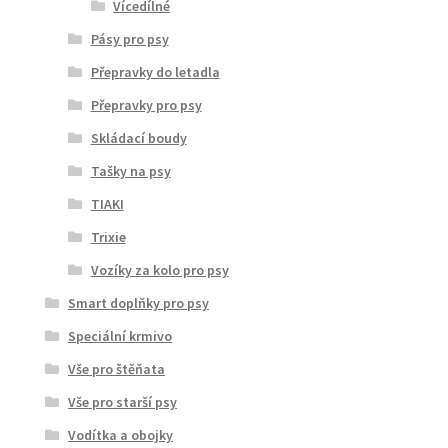
Vícedílné
Pásy pro psy
Přepravky do letadla
Přepravky pro psy
Skládací boudy
Tašky na psy
TIAKI
Trixie
Vozíky za kolo pro psy
Smart doplňky pro psy
Speciální krmivo
Vše pro štěňata
Vše pro starší psy
Vodítka a obojky