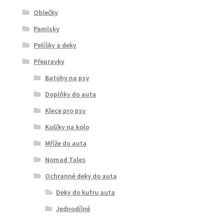
Oblečky
Pamlsky
Pelíšky a deky
Přepravky
Batohy na psy
Doplňky do auta
Klece pro psy
Košíky na kolo
Mříže do auta
Nomad Tales
Ochranné deky do auta
Deky do kufru auta
Jednodílné