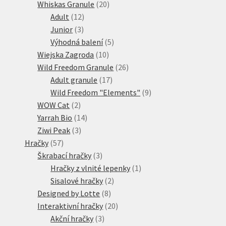
20
produktů
Whiskas Granule
20
12
produktů
Adult
12
3
produktů
Junior
3
produkty
5
Výhodná balení
5
10
produktů
Wiejska Zagroda
10
produktů
26
Wild Freedom Granule
26
17
produktů
Adult granule
17
produktů
9
Wild Freedom "Elements"
9
2
produktů
WOW Cat
2
produkty
14
Yarrah Bio
14
3
produktů
Ziwi Peak
3
57
produkty
Hračky
57
produktů
3
Škrabací hračky
3
produkty
1
Hračky z vlnité lepenky
1
2
produkt
Sisalové hračky
2
8
produkty
Designed by Lotte
8
produktů
20
Interaktivní hračky
20
3
produktů
Akční hračky
3