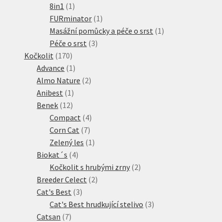
1
produktů
8in1
1
produkt
1
FURminator
1
produkt
1
Masážní pomůcky a péče o srst
1
3
produkt
Péče o srst
3
170
produkty
Kočkolit
170
produktů
1
Advance
1
produkt
2
Almo Nature
2
1
produkty
Anibest
1
12
produkt
Benek
12
produktů
4
Compact
4
7
produkty
Corn Cat
7
produktů
1
Zelený les
1
4
produkt
Biokat´s
4
produkty
2
Kočkolit s hrubými zrny
2
2
produkty
Breeder Celect
2
3
produkty
Cat's Best
3
produkty
3
Cat's Best hrudkující stelivo
3
7
produkty
Catsan
7