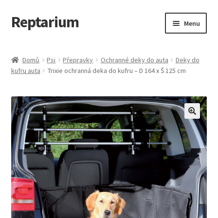
Reptarium
Přeskočit
Přejít
Menu
na
k
navigaci
obsahu
Úvodní stránka
webu
Domů
Psi
Přepravky
Ochranné deky do auta
Deky do
kufru auta
Trixie ochranná deka do kufru – D 164 x Š 125 cm
Košík
Malá zvířata — Klece, krmivo, vybavení
Můj účet
Obchod
Pokladna
Vše pro kočky