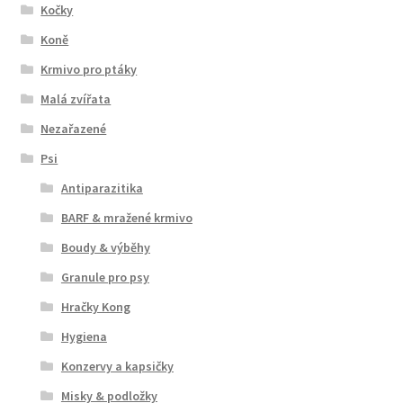
Kočky
Koně
Krmivo pro ptáky
Malá zvířata
Nezařazené
Psi
Antiparazitika
BARF & mražené krmivo
Boudy & výběhy
Granule pro psy
Hračky Kong
Hygiena
Konzervy a kapsičky
Misky & podložky