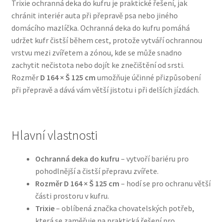
Trixie ochranná deka do kufru je praktické řešení, jak
chránit interiér auta při přepravě psa nebo jiného
Bozita pro psy — Švédské krmivo s nordickou kvalitou
domácího mazlíčka. Ochranná deka do kufru pomáhá
udržet kufr čistší během cest, protože vytváří ochrannou
Brit pro psy
vrstvu mezi zvířetem a zónou, kde se může snadno
zachytit nečistota nebo dojít ke znečištění od srsti.
Granule pro psy
Rozměr
D 164 × Š 125 cm
umožňuje účinné přizpůsobení
při přepravě a dává vám větší jistotu i při delších jízdách.
Natural Trainer pro psy — Italské krmivo s
přírodními složkami
Hlavní vlastnosti
Happy Dog — Německá kvalita a přirozené složení
Ochranná deka do kufru
– vytvoří bariéru pro
Hill’s pro psy
pohodlnější a čistší přepravu zvířete.
Rozměr D 164 × Š 125 cm
– hodí se pro ochranu větší
Hračky pro psy
části prostoru v kufru.
Trixie
– oblíbená značka chovatelských potřeb,
Konzervy a kapsičky pro psy
která se zaměřuje na praktická řešení pro