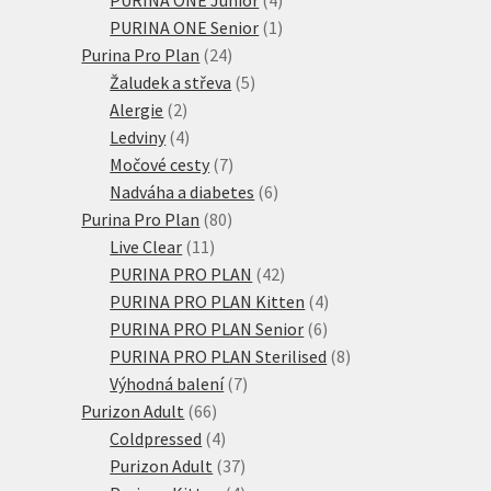
produkty
1
PURINA ONE Senior
1
24
produkt
Purina Pro Plan
24
produktů
5
Žaludek a střeva
5
2
produktů
Alergie
2
produkty
4
Ledviny
4
produkty
7
Močové cesty
7
produktů
6
Nadváha a diabetes
6
80
produktů
Purina Pro Plan
80
11
produktů
Live Clear
11
produktů
42
PURINA PRO PLAN
42
produktů
4
PURINA PRO PLAN Kitten
4
6
produkty
PURINA PRO PLAN Senior
6
produktů
8
PURINA PRO PLAN Sterilised
8
7
produktů
Výhodná balení
7
66
produktů
Purizon Adult
66
produktů
4
Coldpressed
4
produkty
37
Purizon Adult
37