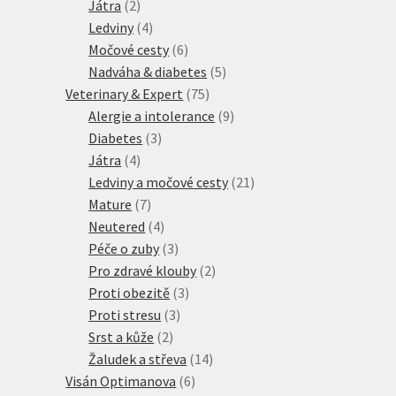
2
produkty
Játra
2
produkty
4
Ledviny
4
produkty
6
Močové cesty
6
produktů
5
Nadváha & diabetes
5
75
produktů
Veterinary & Expert
75
produktů
9
Alergie a intolerance
9
3
produktů
Diabetes
3
4
produkty
Játra
4
produkty
21
Ledviny a močové cesty
21
7
produktů
Mature
7
produktů
4
Neutered
4
produkty
3
Péče o zuby
3
produkty
2
Pro zdravé klouby
2
3
produkty
Proti obezitě
3
3
produkty
Proti stresu
3
2
produkty
Srst a kůže
2
produkty
14
Žaludek a střeva
14
6
produktů
Visán Optimanova
6