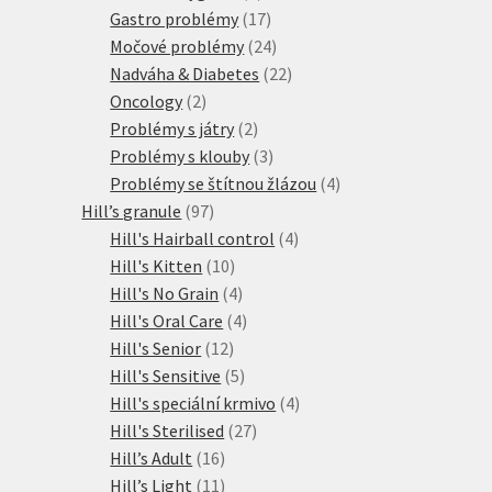
produktů
17
Gastro problémy
17
produktů
24
Močové problémy
24
produktů
22
Nadváha & Diabetes
22
2
produktů
Oncology
2
produkty
2
Problémy s játry
2
produkty
3
Problémy s klouby
3
produkty
4
Problémy se štítnou žlázou
4
97
produkty
Hill’s granule
97
produktů
4
Hill's Hairball control
4
10
produkty
Hill's Kitten
10
produktů
4
Hill's No Grain
4
produkty
4
Hill's Oral Care
4
12
produkty
Hill's Senior
12
produktů
5
Hill's Sensitive
5
produktů
4
Hill's speciální krmivo
4
27
produkty
Hill's Sterilised
27
16
produktů
Hill’s Adult
16
produktů
11
Hill’s Light
11