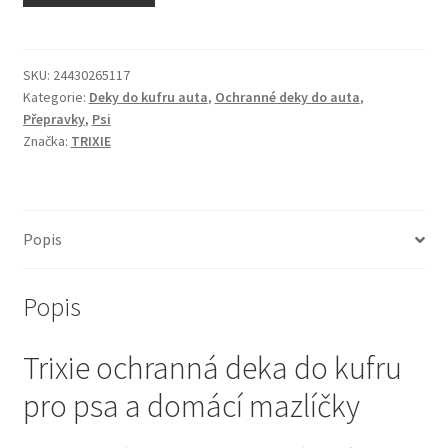
N&D Farmina pro kočky — Italské holistic krmivo
Odpočívadla pro kočky
SKU:
24430265117
Kategorie:
Deky do kufru auta
,
Ochranné deky do auta
,
Přepravky
,
Psi
Pamlsky pro kočky
Značka:
TRIXIE
Purizon pro kočky
Royal Canin pro kočky
Popis
Škrabadla pro kočky
Popis
Veterinární dieta pro kočky
Trixie ochranná deka do kufru
Vše pro psy — Krmivo, doplňky, vybavení
pro psa a domácí mazlíčky
Boudy a výběhy