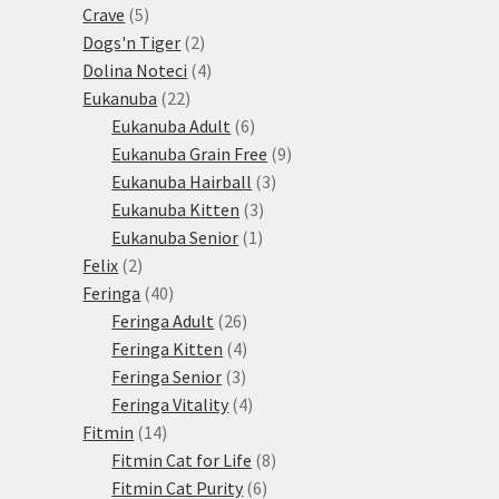
5
produktů
Crave
5
produktů
2
Dogs'n Tiger
2
produkty
4
Dolina Noteci
4
22
produkty
Eukanuba
22
produktů
6
Eukanuba Adult
6
produktů
9
Eukanuba Grain Free
9
3
produktů
Eukanuba Hairball
3
3
produkty
Eukanuba Kitten
3
1
produkty
Eukanuba Senior
1
2
produkt
Felix
2
produkty
40
Feringa
40
produktů
26
Feringa Adult
26
produktů
4
Feringa Kitten
4
3
produkty
Feringa Senior
3
produkty
4
Feringa Vitality
4
14
produkty
Fitmin
14
produktů
8
Fitmin Cat for Life
8
6
produktů
Fitmin Cat Purity
6