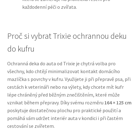
každodenní péči o zvířata.
N&D Farmina pro psy — Italské holistic krmivo
Oblečky pro psy
Proč si vybrat Trixie ochrannou deku
do kufru
Pamlsky pro psy
Ochranná deka do auta od Trixie je chytrá volba pro
Pelíšky pro psy
všechny, kdo chtějí minimalizovat kontakt domácího
mazlíčka s povrchy v kufru. Využijete ji při přepravě psa, při
Ortopedické pelíšky
cestách k veterináři nebo na výlety, kdy chcete mít kufr
lépe chráněný před běžným znečištěním, které může
Přepravky pro psy
vznikat během přepravy. Díky svému rozměru
164 × 125 cm
poskytuje dostatečnou plochu pro praktické použití a
Purizon pro psy — Vysoký obsah masa, bez obilovin
pomáhá vám udržet interiér auta v kondici i při častém
cestování se zvířetem.
Royal Canin pro psy