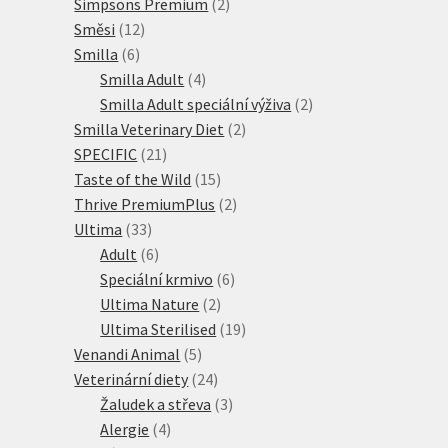
produktů
2
Simpsons Premium
2
12
produkty
Směsi
12
6
produktů
Smilla
6
produktů
4
Smilla Adult
4
produkty
2
Smilla Adult speciální výživa
2
2
produkty
Smilla Veterinary Diet
2
21
produkty
SPECIFIC
21
produktů
15
Taste of the Wild
15
produktů
2
Thrive PremiumPlus
2
33
produkty
Ultima
33
produktů
6
Adult
6
produktů
6
Speciální krmivo
6
2
produktů
Ultima Nature
2
produkty
19
Ultima Sterilised
19
5
produktů
Venandi Animal
5
produktů
24
Veterinární diety
24
produktů
3
Žaludek a střeva
3
4
produkty
Alergie
4