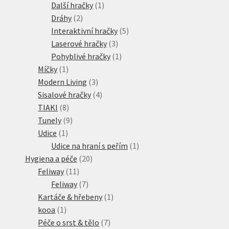
1
produkty
Další hračky
1
2
produkt
Dráhy
2
produkty
5
Interaktivní hračky
5
3
produktů
Laserové hračky
3
produkty
1
Pohyblivé hračky
1
1
produkt
Míčky
1
produkt
3
Modern Living
3
produkty
4
Sisalové hračky
4
8
produkty
TIAKI
8
produktů
9
Tunely
9
1
produktů
Udice
1
produkt
1
Udice na hraní s peřím
1
20
produkt
Hygiena a péče
20
11
produktů
Feliway
11
produktů
7
Feliway
7
produktů
1
Kartáče & hřebeny
1
1
produkt
kooa
1
produkt
7
Péče o srst & tělo
7