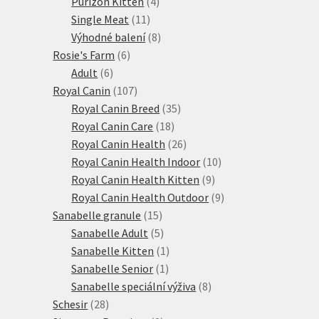
produktů
4
Purizon Kitten
4
11
produkty
Single Meat
11
produktů
8
Výhodné balení
8
6
produktů
Rosie's Farm
6
6
produktů
Adult
6
produktů
107
Royal Canin
107
produktů
35
Royal Canin Breed
35
18
produktů
Royal Canin Care
18
produktů
26
Royal Canin Health
26
produktů
10
Royal Canin Health Indoor
10
9
produktů
Royal Canin Health Kitten
9
produktů
9
Royal Canin Health Outdoor
9
15
produktů
Sanabelle granule
15
produktů
5
Sanabelle Adult
5
produktů
1
Sanabelle Kitten
1
1
produkt
Sanabelle Senior
1
produkt
8
Sanabelle speciální výživa
8
28
produktů
Schesir
28