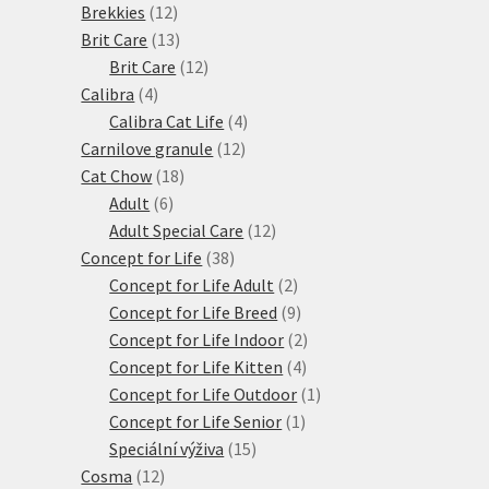
12
produktů
Brekkies
12
produktů
13
Brit Care
13
produktů
12
Brit Care
12
4
produktů
Calibra
4
produkty
4
Calibra Cat Life
4
12
produkty
Carnilove granule
12
18
produktů
Cat Chow
18
6
produktů
Adult
6
produktů
12
Adult Special Care
12
38
produktů
Concept for Life
38
produktů
2
Concept for Life Adult
2
produkty
9
Concept for Life Breed
9
produktů
2
Concept for Life Indoor
2
4
produkty
Concept for Life Kitten
4
produkty
1
Concept for Life Outdoor
1
1
produkt
Concept for Life Senior
1
15
produkt
Speciální výživa
15
12
produktů
Cosma
12