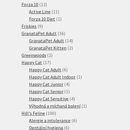
12
produktů
Forza 10
12
produktů
11
Active Line
11
produktů
1
Forza 10 Diet
1
9
produkt
Friskies
9
produktů
16
GranataPet Adult
16
produktů
14
GranataPet Adult
14
produktů
2
GranataPet Kitten
2
2
produkty
Greenwoods
2
17
produkty
Happy Cat
17
produktů
6
Happy Cat Adult
6
produktů
1
Happy Cat Adult Indoor
1
4
produkt
Happy Cat Junior
4
produkty
1
Happy Cat Senior
1
produkt
4
Happy Cat Sensitive
4
produkty
1
Výhodná a míchaná balení
1
100
produkt
Hill's Feline
100
produktů
6
Alergie a intolerance
6
6
produktů
Dentální hygiena
6