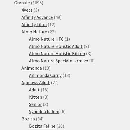
1695
produktů
Granule
1695
3
produktů
4Vets
3
produkty
49
Affinity Advance
49
12
produktů
Affinity Libra
12
produktů
22
Almo Nature
22
produktů
1
Almo Nature HFC
1
produkt
9
Almo Nature Holistic Adult
9
produktů
3
Almo Nature Holistic Kitten
3
produkty
6
Almo Nature Speciální krmivo
6
13
produktů
Animonda
13
produktů
13
Animonda Carny
13
27
produktů
Applaws Adult
27
15
produktů
Adult
15
produktů
3
Kitten
3
3
produkty
Senior
3
produkty
6
Výhodná balení
6
34
produktů
Bozita
34
produktů
30
Bozita Feline
30