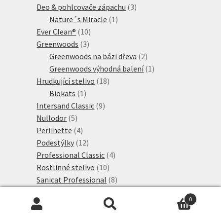
produktů
3
Deo & pohlcovače zápachu
3
1
produkty
Nature´s Miracle
1
10
produkt
Ever Clean®
10
3
produktů
Greenwoods
3
produkty
2
Greenwoods na bázi dřeva
2
produkty
1
Greenwoods výhodná balení
1
18
produkt
Hrudkující stelivo
18
1
produktů
Biokats
1
produkt
9
Intersand Classic
9
5
produktů
Nullodor
5
produktů
4
Perlinette
4
produkty
12
Podestýlky
12
produktů
4
Professional Classic
4
10
produkty
Rostlinné stelivo
10
produktů
8
Sanicat Professional
8
2
produktů
Sepicat
2
0
produkty
1
Silikátové stelivo
1
Hledat:
Hledat
produkt
47
Tigerino Premium
47