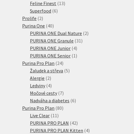
produktů
13
Feline Finest
13
6
produktů
Superfood
6
2
produktů
Prolife
2
produkty
40
Purina One
40
produktů
2
PURINA ONE Dual Nature
2
31
produkty
PURINA ONE Granule
31
4
produktů
PURINA ONE Junior
4
produkty
1
PURINA ONE Senior
1
24
produkt
Purina Pro Plan
24
produktů
5
Žaludek a střeva
5
2
produktů
Alergie
2
produkty
4
Ledviny
4
produkty
7
Močové cesty
7
produktů
6
Nadváha a diabetes
6
80
produktů
Purina Pro Plan
80
11
produktů
Live Clear
11
produktů
42
PURINA PRO PLAN
42
produktů
4
PURINA PRO PLAN Kitten
4