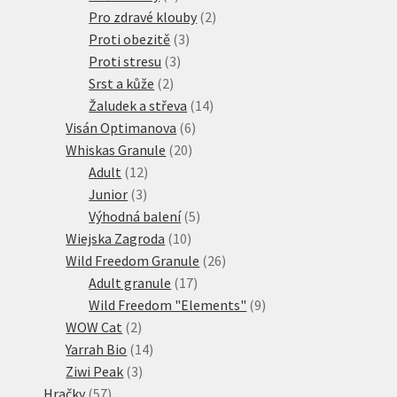
produkty
2
Pro zdravé klouby
2
3
produkty
Proti obezitě
3
3
produkty
Proti stresu
3
2
produkty
Srst a kůže
2
produkty
14
Žaludek a střeva
14
6
produktů
Visán Optimanova
6
20
produktů
Whiskas Granule
20
12
produktů
Adult
12
3
produktů
Junior
3
produkty
5
Výhodná balení
5
10
produktů
Wiejska Zagroda
10
produktů
26
Wild Freedom Granule
26
17
produktů
Adult granule
17
produktů
9
Wild Freedom "Elements"
9
2
produktů
WOW Cat
2
produkty
14
Yarrah Bio
14
3
produktů
Ziwi Peak
3
57
produkty
Hračky
57