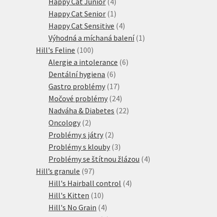
4
produkt
Happy Cat Junior
4
produkty
1
Happy Cat Senior
1
produkt
4
Happy Cat Sensitive
4
produkty
1
Výhodná a míchaná balení
1
100
produkt
Hill's Feline
100
produktů
6
Alergie a intolerance
6
6
produktů
Dentální hygiena
6
produktů
17
Gastro problémy
17
produktů
24
Močové problémy
24
produktů
22
Nadváha & Diabetes
22
2
produktů
Oncology
2
produkty
2
Problémy s játry
2
produkty
3
Problémy s klouby
3
produkty
4
Problémy se štítnou žlázou
4
97
produkty
Hill’s granule
97
produktů
4
Hill's Hairball control
4
10
produkty
Hill's Kitten
10
produktů
4
Hill's No Grain
4