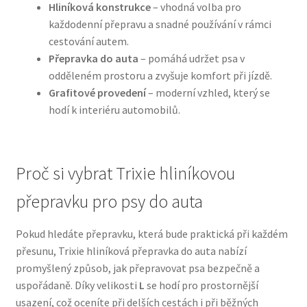
Hliníková konstrukce
– vhodná volba pro
každodenní přepravu a snadné používání v rámci
N&D Farmina pro psy — Italské holistic krmivo
cestování autem.
Přepravka do auta
– pomáhá udržet psa v
Oblečky pro psy
odděleném prostoru a zvyšuje komfort při jízdě.
Grafitové provedení
– moderní vzhled, který se
Pamlsky pro psy
hodí k interiéru automobilů.
Pelíšky pro psy
Proč si vybrat Trixie hliníkovou
Ortopedické pelíšky
přepravku pro psy do auta
Přepravky pro psy
Pokud hledáte přepravku, která bude praktická při každém
přesunu, Trixie hliníková přepravka do auta nabízí
Purizon pro psy — Vysoký obsah masa, bez obilovin
promyšlený způsob, jak přepravovat psa bezpečně a
uspořádaně. Díky velikosti
L
se hodí pro prostornější
Royal Canin pro psy
usazení, což oceníte při delších cestách i při běžných