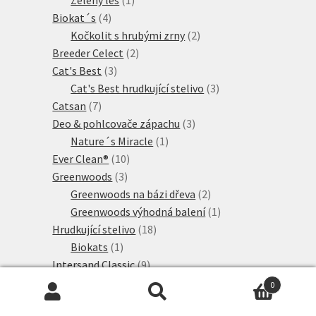
4
produkt
Biokat´s
4
produkty
2
Kočkolit s hrubými zrny
2
2
produkty
Breeder Celect
2
3
produkty
Cat's Best
3
produkty
3
Cat's Best hrudkující stelivo
3
7
produkty
Catsan
7
produktů
3
Deo & pohlcovače zápachu
3
1
produkty
Nature´s Miracle
1
10
produkt
Ever Clean®
10
3
produktů
Greenwoods
3
produkty
2
Greenwoods na bázi dřeva
2
produkty
1
Greenwoods výhodná balení
1
18
produkt
Hrudkující stelivo
18
1
produktů
Biokats
1
produkt
9
Intersand Classic
9
5
produktů
Nullodor
5
0
produktů
4
Perlinette
4
Hledat:
Hledat