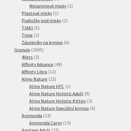
produktů
2
Melaminové misky
2
1
produkty
Plastové misky
1
produkt
2
Podložky pod misky
2
5
produkty
TIAKI
5
2
produktů
Trixie
2
produkty
6
Zásobníky na krmivo
6
1695
produktů
Granule
1695
3
produktů
4Vets
3
produkty
49
Affinity Advance
49
12
produktů
Affinity Libra
12
produktů
22
Almo Nature
22
produktů
1
Almo Nature HFC
1
produkt
9
Almo Nature Holistic Adult
9
produktů
3
Almo Nature Holistic Kitten
3
produkty
6
Almo Nature Speciální krmivo
6
13
produktů
Animonda
13
produktů
13
Animonda Carny
13
27
produktů
Applaws Adult
27