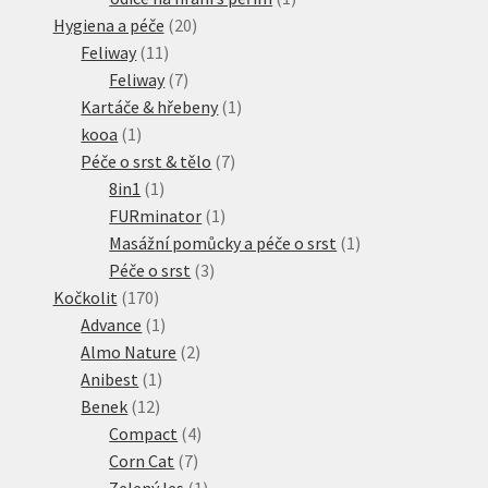
20
produkt
Hygiena a péče
20
11
produktů
Feliway
11
produktů
7
Feliway
7
produktů
1
Kartáče & hřebeny
1
1
produkt
kooa
1
produkt
7
Péče o srst & tělo
7
1
produktů
8in1
1
produkt
1
FURminator
1
produkt
1
Masážní pomůcky a péče o srst
1
3
produkt
Péče o srst
3
170
produkty
Kočkolit
170
produktů
1
Advance
1
produkt
2
Almo Nature
2
1
produkty
Anibest
1
12
produkt
Benek
12
produktů
4
Compact
4
7
produkty
Corn Cat
7
produktů
1
Zelený les
1