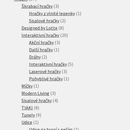
produktů
3
Škrabací hračky
3
produkty
1
Hračky z vlnité lepenky
1
2
produkt
Sisalové hračky
2
8
produkty
Designed by Lotte
8
produktů
20
Interaktivní hračky
20
3
produktů
Akční hračky
3
1
produkty
Další hračky
1
2
produkt
Dráhy
2
produkty
5
Interaktivní hračky
5
3
produktů
Laserové hračky
3
produkty
1
Pohyblivé hračky
1
1
produkt
Míčky
1
produkt
3
Modern Living
3
produkty
4
Sisalové hračky
4
8
produkty
TIAKI
8
produktů
9
Tunely
9
1
produktů
Udice
1
produkt
1
Udice na hraní s peřím
1