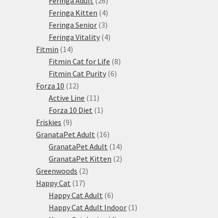
Feringa Adult
26
produktů
4
Feringa Kitten
4
3
produkty
Feringa Senior
3
produkty
4
Feringa Vitality
4
14
produkty
Fitmin
14
produktů
8
Fitmin Cat for Life
8
6
produktů
Fitmin Cat Purity
6
12
produktů
Forza 10
12
produktů
11
Active Line
11
produktů
1
Forza 10 Diet
1
9
produkt
Friskies
9
produktů
16
GranataPet Adult
16
produktů
14
GranataPet Adult
14
produktů
2
GranataPet Kitten
2
2
produkty
Greenwoods
2
17
produkty
Happy Cat
17
produktů
6
Happy Cat Adult
6
produktů
1
Happy Cat Adult Indoor
1