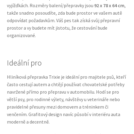
vyjížďkách. Rozměry balení/přepravky jsou
92 x 78 x 64 cm
,
Veterinární dieta pro psy
takže snadno posoudíte, zda bude prostor ve vašem autě
odpovídat požadavkům. Váš pes tak získá svůj přepravní
Vodítka a obojky
prostor a vy budete mít jistotu, že cestování bude
organizované.
Wolf of Wilderness
Ideální pro
Hliníková přepravka Trixie je ideální pro majitele psů, kteří
často cestují autem a chtějí používat chovatelské potřeby
navržené přímo pro přepravu v automobilu. Hodí se pro
větší psy, pro rodinné výlety, návštěvy u veterináře nebo
pravidelné přesuny mezi domovem a tréninkem či
venčením. Grafitový design navíc působí v interiéru auta
moderně a decentně.