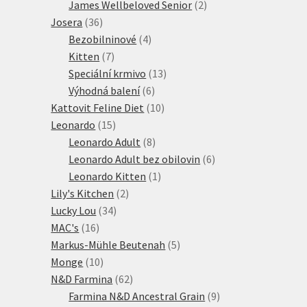
2
produkt
James Wellbeloved Senior
2
36
produkty
Josera
36
produktů
4
Bezobilninové
4
7
produkty
Kitten
7
produktů
13
Speciální krmivo
13
6
produktů
Výhodná balení
6
produktů
10
Kattovit Feline Diet
10
15
produktů
Leonardo
15
produktů
8
Leonardo Adult
8
produktů
6
Leonardo Adult bez obilovin
6
1
produktů
Leonardo Kitten
1
2
produkt
Lily's Kitchen
2
34
produkty
Lucky Lou
34
16
produktů
MAC's
16
produktů
5
Markus-Mühle Beutenah
5
10
produktů
Monge
10
produktů
62
N&D Farmina
62
produktů
9
Farmina N&D Ancestral Grain
9