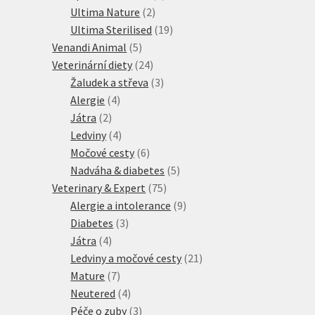
2
produktů
Ultima Nature
2
produkty
19
Ultima Sterilised
19
5
produktů
Venandi Animal
5
produktů
24
Veterinární diety
24
produktů
3
Žaludek a střeva
3
4
produkty
Alergie
4
2
produkty
Játra
2
produkty
4
Ledviny
4
produkty
6
Močové cesty
6
produktů
5
Nadváha & diabetes
5
75
produktů
Veterinary & Expert
75
produktů
9
Alergie a intolerance
9
3
produktů
Diabetes
3
4
produkty
Játra
4
produkty
21
Ledviny a močové cesty
21
7
produktů
Mature
7
produktů
4
Neutered
4
produkty
3
Péče o zuby
3