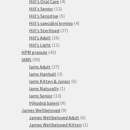
produkty
4
Hill's Oral Care
4
12
produkty
Hill's Senior
12
produktů
5
Hill's Sensitive
5
produktů
4
Hill's speciální krmivo
4
27
produkty
Hill's Sterilised
27
16
produktů
Hill’s Adult
16
produktů
11
Hill’s Light
11
42
produktů
HPM granule
42
59
produktů
IAMS
59
produktů
27
Iams Adult
27
produktů
3
Iams Hairball
3
produkty
6
Iams Kitten & Junior
6
1
produktů
Iams Naturally
1
13
produkt
Iams Senior
13
produktů
9
Výhodná balení
9
produktů
9
James Wellbeloved
9
produktů
6
James Wellbeloved Adult
6
produktů
1
James Wellbeloved Kitten
1