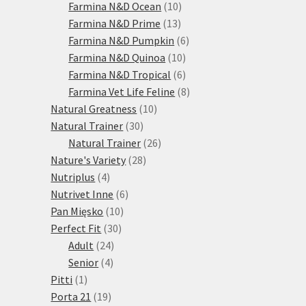
10
produktů
Farmina N&D Ocean
10
13
produktů
Farmina N&D Prime
13
produktů
6
Farmina N&D Pumpkin
6
10
produktů
Farmina N&D Quinoa
10
produktů
6
Farmina N&D Tropical
6
produktů
8
Farmina Vet Life Feline
8
10
produktů
Natural Greatness
10
30
produktů
Natural Trainer
30
produktů
26
Natural Trainer
26
28
produktů
Nature's Variety
28
4
produktů
Nutriplus
4
produkty
6
Nutrivet Inne
6
10
produktů
Pan Mięsko
10
30
produktů
Perfect Fit
30
24
produktů
Adult
24
4
produktů
Senior
4
1
produkty
Pitti
1
produkt
19
Porta 21
19