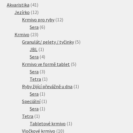
41
produkty
Akvaristika
41
produktů
12
Jezírko
12
produktů
12
Krmivo pro ryby
12
6
produktů
Sera
6
23
produktů
Krmivo
23
produktů
5
Granulát/ pelety / tyčinky
5
1
produktů
JBL
1
produkt
4
Sera
4
produkty
5
Krmivo ve formě tablet
5
3
produktů
Sera
3
produkty
1
Tetra
1
produkt
1
Ryby žijící převážně u dna
1
1
produkt
Sera
1
produkt
1
Speciální
1
1
produkt
Sera
1
1
produkt
Tetra
1
produkt
1
Tabletové krmivo
1
10
produkt
Vločkové krmivo
10