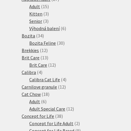
15
produktů
Adult
15
produktů
3
Kitten
3
3
produkty
Senior
3
produkty
6
Výhodná balení
6
34
produktů
Bozita
34
produktů
30
Bozita Feline
30
12
produktů
Brekkies
12
produktů
13
Brit Care
13
produktů
12
Brit Care
12
4
produktů
Calibra
4
produkty
4
Calibra Cat Life
4
12
produkty
Carnilove granule
12
18
produktů
Cat Chow
18
6
produktů
Adult
6
produktů
12
Adult Special Care
12
38
produktů
Concept for Life
38
produktů
2
Concept for Life Adult
2
produkty
9
Concept for Life Breed
9