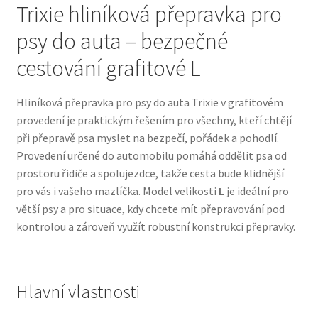
Trixie hliníková přepravka pro
psy do auta – bezpečné
Bozita pro psy — Švédské krmivo s nordickou kvalitou
cestování grafitové L
Brit pro psy
Hliníková přepravka pro psy do auta Trixie v grafitovém
Granule pro psy
provedení je praktickým řešením pro všechny, kteří chtějí
při přepravě psa myslet na bezpečí, pořádek a pohodlí.
Natural Trainer pro psy — Italské krmivo s
Provedení určené do automobilu pomáhá oddělit psa od
přírodními složkami
prostoru řidiče a spolujezdce, takže cesta bude klidnější
pro vás i vašeho mazlíčka. Model velikosti
L
je ideální pro
Happy Dog — Německá kvalita a přirozené složení
větší psy a pro situace, kdy chcete mít přepravování pod
kontrolou a zároveň využít robustní konstrukci přepravky.
Hill’s pro psy
Hračky pro psy
Hlavní vlastnosti
Konzervy a kapsičky pro psy