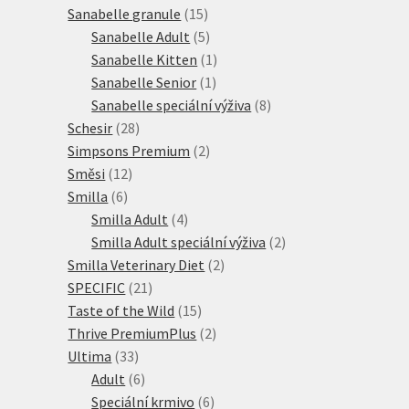
15
produktů
Sanabelle granule
15
produktů
5
Sanabelle Adult
5
produktů
1
Sanabelle Kitten
1
1
produkt
Sanabelle Senior
1
produkt
8
Sanabelle speciální výživa
8
28
produktů
Schesir
28
produktů
2
Simpsons Premium
2
12
produkty
Směsi
12
6
produktů
Smilla
6
produktů
4
Smilla Adult
4
produkty
2
Smilla Adult speciální výživa
2
2
produkty
Smilla Veterinary Diet
2
21
produkty
SPECIFIC
21
produktů
15
Taste of the Wild
15
produktů
2
Thrive PremiumPlus
2
33
produkty
Ultima
33
produktů
6
Adult
6
produktů
6
Speciální krmivo
6