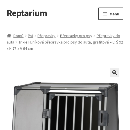
Reptarium
Přeskočit
Přejít
Menu
na
k
navigaci
obsahu
Úvodní stránka
webu
Domů
Psi
Přepravky
Přepravky pro psy
Přepravky do
auta
Trixie Hliníková přepravka pro psy do auta, grafitová – L: Š 92
Košík
x H 78 x V 64 cm
Malá zvířata — Klece, krmivo, vybavení
Můj účet
Obchod
Pokladna
Vše pro kočky