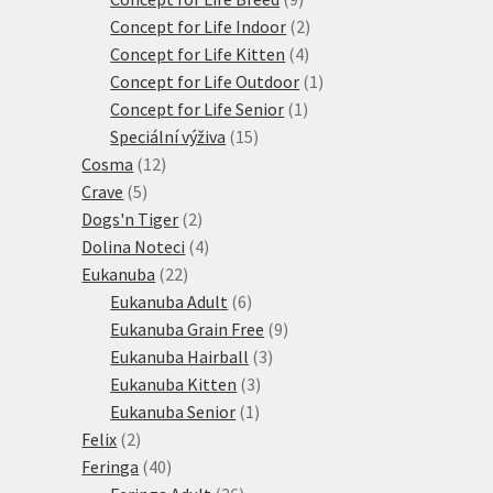
produktů
2
Concept for Life Indoor
2
4
produkty
Concept for Life Kitten
4
produkty
1
Concept for Life Outdoor
1
1
produkt
Concept for Life Senior
1
15
produkt
Speciální výživa
15
12
produktů
Cosma
12
5
produktů
Crave
5
produktů
2
Dogs'n Tiger
2
produkty
4
Dolina Noteci
4
22
produkty
Eukanuba
22
produktů
6
Eukanuba Adult
6
produktů
9
Eukanuba Grain Free
9
3
produktů
Eukanuba Hairball
3
3
produkty
Eukanuba Kitten
3
1
produkty
Eukanuba Senior
1
2
produkt
Felix
2
produkty
40
Feringa
40
produktů
26