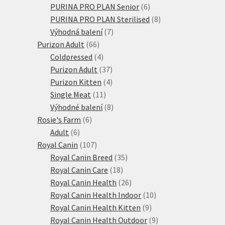
6
produkty
PURINA PRO PLAN Senior
6
produktů
8
PURINA PRO PLAN Sterilised
8
7
produktů
Výhodná balení
7
66
produktů
Purizon Adult
66
produktů
4
Coldpressed
4
produkty
37
Purizon Adult
37
produktů
4
Purizon Kitten
4
11
produkty
Single Meat
11
produktů
8
Výhodné balení
8
6
produktů
Rosie's Farm
6
6
produktů
Adult
6
produktů
107
Royal Canin
107
produktů
35
Royal Canin Breed
35
18
produktů
Royal Canin Care
18
produktů
26
Royal Canin Health
26
produktů
10
Royal Canin Health Indoor
10
9
produktů
Royal Canin Health Kitten
9
produktů
9
Royal Canin Health Outdoor
9