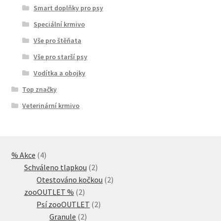
Smart doplňky pro psy
Speciální krmivo
Vše pro štěňata
Vše pro starší psy
Vodítka a obojky
Top značky
Veterinární krmivo
4
% Akce
4
produkty
2
Schváleno tlapkou
2
produkty
2
Otestováno kočkou
2
2
produkty
zooOUTLET %
2
produkty
2
Psí zooOUTLET
2
2
produkty
Granule
2