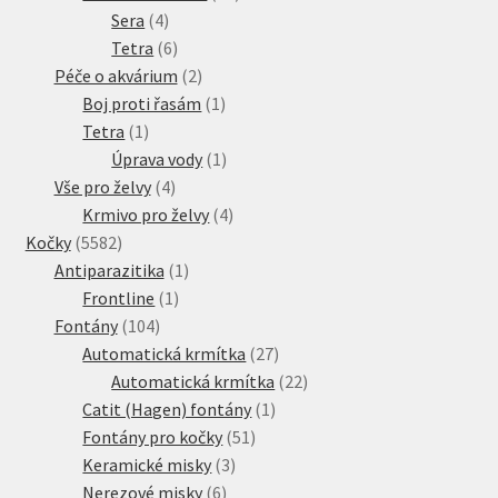
4
produktů
Sera
4
produkty
6
Tetra
6
produktů
2
Péče o akvárium
2
produkty
1
Boj proti řasám
1
1
produkt
Tetra
1
produkt
1
Úprava vody
1
4
produkt
Vše pro želvy
4
produkty
4
Krmivo pro želvy
4
5582
produkty
Kočky
5582
produktů
1
Antiparazitika
1
1
produkt
Frontline
1
104
produkt
Fontány
104
produktů
27
Automatická krmítka
27
produktů
22
Automatická krmítka
22
1
produktů
Catit (Hagen) fontány
1
51
produkt
Fontány pro kočky
51
3
produktů
Keramické misky
3
6
produkty
Nerezové misky
6