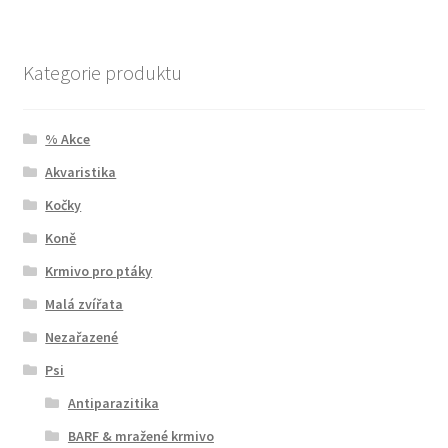
Kategorie produktu
% Akce
Akvaristika
Kočky
Koně
Krmivo pro ptáky
Malá zvířata
Nezařazené
Psi
Antiparazitika
BARF & mražené krmivo