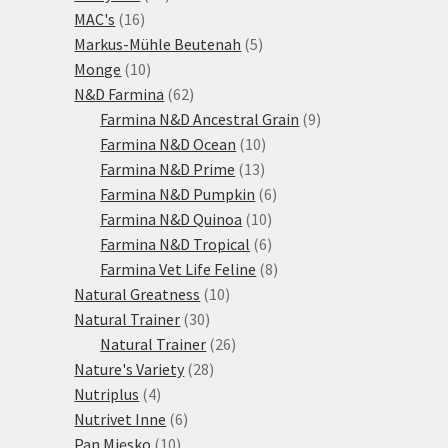
16
produktů
MAC's
16
produktů
5
Markus-Mühle Beutenah
5
10
produktů
Monge
10
produktů
62
N&D Farmina
62
produktů
9
Farmina N&D Ancestral Grain
9
10
produktů
Farmina N&D Ocean
10
13
produktů
Farmina N&D Prime
13
produktů
6
Farmina N&D Pumpkin
6
10
produktů
Farmina N&D Quinoa
10
produktů
6
Farmina N&D Tropical
6
produktů
8
Farmina Vet Life Feline
8
10
produktů
Natural Greatness
10
30
produktů
Natural Trainer
30
produktů
26
Natural Trainer
26
28
produktů
Nature's Variety
28
4
produktů
Nutriplus
4
produkty
6
Nutrivet Inne
6
10
produktů
Pan Mięsko
10