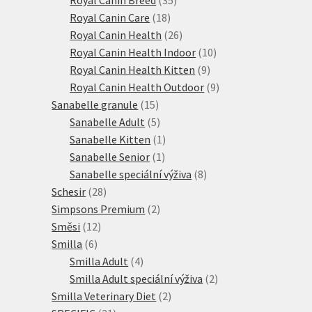
18
produktů
Royal Canin Care
18
produktů
26
Royal Canin Health
26
produktů
10
Royal Canin Health Indoor
10
9
produktů
Royal Canin Health Kitten
9
produktů
9
Royal Canin Health Outdoor
9
15
produktů
Sanabelle granule
15
produktů
5
Sanabelle Adult
5
produktů
1
Sanabelle Kitten
1
1
produkt
Sanabelle Senior
1
produkt
8
Sanabelle speciální výživa
8
28
produktů
Schesir
28
produktů
2
Simpsons Premium
2
12
produkty
Směsi
12
6
produktů
Smilla
6
produktů
4
Smilla Adult
4
produkty
2
Smilla Adult speciální výživa
2
2
produkty
Smilla Veterinary Diet
2