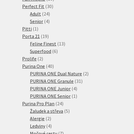
30
produktů
Perfect Fit
30
24
produktů
Adult
24
4
produktů
Senior
4
1
produkty
Pitti
1
produkt
19
Porta 21
19
produktů
13
Feline Finest
13
6
produktů
Superfood
6
2
produktů
Prolife
2
produkty
40
Purina One
40
produktů
2
PURINA ONE Dual Nature
2
31
produkty
PURINA ONE Granule
31
4
produktů
PURINA ONE Junior
4
produkty
1
PURINA ONE Senior
1
24
produkt
Purina Pro Plan
24
produktů
5
Žaludek a střeva
5
2
produktů
Alergie
2
produkty
4
Ledviny
4
produkty
7
Močové cesty
7