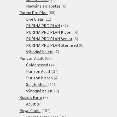
produktů
6
Nadváha a diabetes
6
80
produktů
Purina Pro Plan
80
11
produktů
Live Clear
11
produktů
42
PURINA PRO PLAN
42
produktů
4
PURINA PRO PLAN Kitten
4
6
produkty
PURINA PRO PLAN Senior
6
produktů
8
PURINA PRO PLAN Sterilised
8
7
produktů
Výhodná balení
7
66
produktů
Purizon Adult
66
produktů
4
Coldpressed
4
produkty
37
Purizon Adult
37
produktů
4
Purizon Kitten
4
11
produkty
Single Meat
11
produktů
8
Výhodné balení
8
6
produktů
Rosie's Farm
6
6
produktů
Adult
6
produktů
107
Royal Canin
107
produktů
35
Royal Canin Breed
35