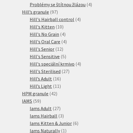
produkty
4
Problémy se štítnou žlázou
4
97
produkty
Hill’s granule
97
produktů
4
Hill's Hairball control
4
10
produkty
Hill's Kitten
10
produktů
4
Hill's No Grain
4
produkty
4
Hill's Oral Care
4
12
produkty
Hill's Senior
12
produktů
5
Hill's Sensitive
5
produktů
4
Hill's speciální krmivo
4
27
produkty
Hill's Sterilised
27
16
produktů
Hill’s Adult
16
produktů
11
Hill’s Light
11
42
produktů
HPM granule
42
59
produktů
IAMS
59
produktů
27
Iams Adult
27
produktů
3
Iams Hairball
3
produkty
6
Iams Kitten & Junior
6
1
produktů
Iams Naturally
1