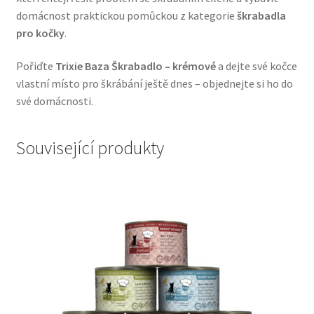
domácnost praktickou pomůckou z kategorie
škrabadla
Veterinární dieta pro psy
pro kočky
.
Vodítka a obojky
Pořiďte
Trixie Baza Škrabadlo – krémové
a dejte své kočce
vlastní místo pro škrábání ještě dnes – objednejte si ho do
Wolf of Wilderness
své domácnosti.
Související produkty