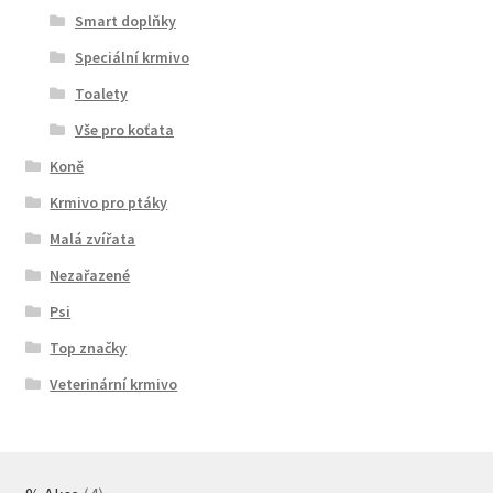
Smart doplňky
Speciální krmivo
Toalety
Vše pro koťata
Koně
Krmivo pro ptáky
Malá zvířata
Nezařazené
Psi
Top značky
Veterinární krmivo
4