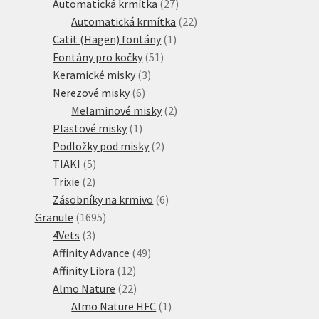
produktů
27
Automatická krmítka
27
produktů
22
Automatická krmítka
22
1
produktů
Catit (Hagen) fontány
1
51
produkt
Fontány pro kočky
51
3
produktů
Keramické misky
3
6
produkty
Nerezové misky
6
produktů
2
Melaminové misky
2
1
produkty
Plastové misky
1
produkt
2
Podložky pod misky
2
5
produkty
TIAKI
5
2
produktů
Trixie
2
produkty
6
Zásobníky na krmivo
6
1695
produktů
Granule
1695
3
produktů
4Vets
3
produkty
49
Affinity Advance
49
12
produktů
Affinity Libra
12
produktů
22
Almo Nature
22
produktů
1
Almo Nature HFC
1