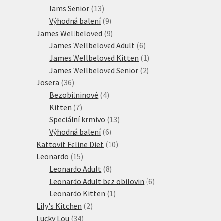
13
produkt
Iams Senior
13
produktů
9
Výhodná balení
9
produktů
9
James Wellbeloved
9
produktů
6
James Wellbeloved Adult
6
produktů
1
James Wellbeloved Kitten
1
2
produkt
James Wellbeloved Senior
2
36
produkty
Josera
36
produktů
4
Bezobilninové
4
7
produkty
Kitten
7
produktů
13
Speciální krmivo
13
6
produktů
Výhodná balení
6
produktů
10
Kattovit Feline Diet
10
15
produktů
Leonardo
15
produktů
8
Leonardo Adult
8
produktů
6
Leonardo Adult bez obilovin
6
1
produktů
Leonardo Kitten
1
2
produkt
Lily's Kitchen
2
34
produkty
Lucky Lou
34