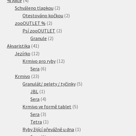
% Akce
4
produkty
2
Schváleno tlapkou
2
produkty
2
Otestováno kočkou
2
2
produkty
zooOUTLET %
2
produkty
2
Psí zooOUTLET
2
2
produkty
Granule
2
41
produkty
Akvaristika
41
produktů
12
Jezírko
12
produktů
12
Krmivo pro ryby
12
6
produktů
Sera
6
23
produktů
Krmivo
23
produktů
5
Granulát/ pelety / tyčinky
5
1
produktů
JBL
1
produkt
4
Sera
4
produkty
5
Krmivo ve formě tablet
5
3
produktů
Sera
3
produkty
1
Tetra
1
produkt
1
Ryby žijící převážně u dna
1