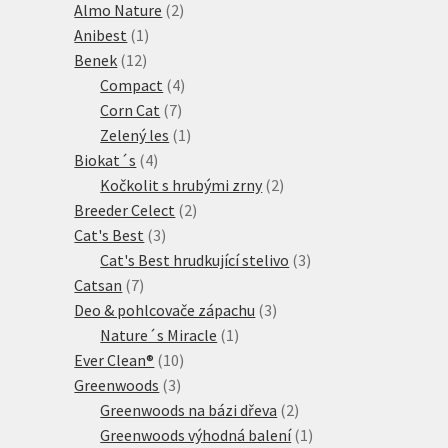
produkt
2
Almo Nature
2
1
produkty
Anibest
1
12
produkt
Benek
12
produktů
4
Compact
4
7
produkty
Corn Cat
7
produktů
1
Zelený les
1
4
produkt
Biokat´s
4
produkty
2
Kočkolit s hrubými zrny
2
2
produkty
Breeder Celect
2
3
produkty
Cat's Best
3
produkty
3
Cat's Best hrudkující stelivo
3
7
produkty
Catsan
7
produktů
3
Deo & pohlcovače zápachu
3
1
produkty
Nature´s Miracle
1
10
produkt
Ever Clean®
10
3
produktů
Greenwoods
3
produkty
2
Greenwoods na bázi dřeva
2
produkty
1
Greenwoods výhodná balení
1