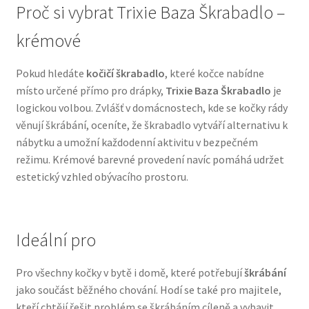
Proč si vybrat Trixie Baza Škrabadlo –
N&D Farmina pro psy — Italské holistic krmivo
krémové
Oblečky pro psy
Pokud hledáte
kočičí škrabadlo
, které kočce nabídne
místo určené přímo pro drápky,
Trixie Baza Škrabadlo
je
Pamlsky pro psy
logickou volbou. Zvlášť v domácnostech, kde se kočky rády
věnují škrábání, oceníte, že škrabadlo vytváří alternativu k
nábytku a umožní každodenní aktivitu v bezpečném
Pelíšky pro psy
režimu. Krémové barevné provedení navíc pomáhá udržet
estetický vzhled obývacího prostoru.
Ortopedické pelíšky
Přepravky pro psy
Ideální pro
Purizon pro psy — Vysoký obsah masa, bez obilovin
Pro všechny kočky v bytě i domě, které potřebují
škrábání
jako součást běžného chování. Hodí se také pro majitele,
Royal Canin pro psy
kteří chtějí řešit problém se škrábáním cíleně a vybavit