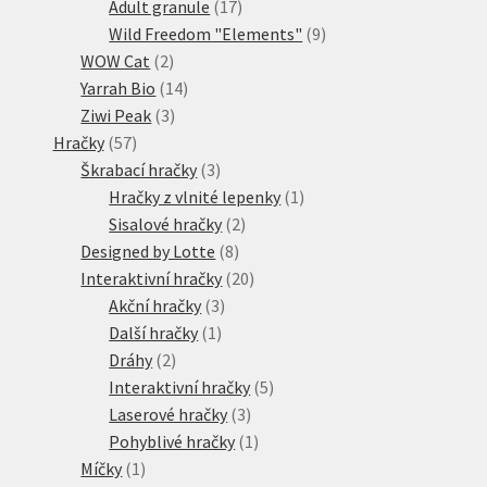
17
produktů
Adult granule
17
produktů
9
Wild Freedom "Elements"
9
2
produktů
WOW Cat
2
produkty
14
Yarrah Bio
14
3
produktů
Ziwi Peak
3
57
produkty
Hračky
57
produktů
3
Škrabací hračky
3
produkty
1
Hračky z vlnité lepenky
1
2
produkt
Sisalové hračky
2
8
produkty
Designed by Lotte
8
produktů
20
Interaktivní hračky
20
3
produktů
Akční hračky
3
1
produkty
Další hračky
1
2
produkt
Dráhy
2
produkty
5
Interaktivní hračky
5
3
produktů
Laserové hračky
3
produkty
1
Pohyblivé hračky
1
1
produkt
Míčky
1