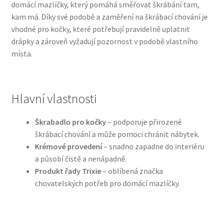
domácí mazlíčky, který pomáhá směřovat škrábání tam,
kam má. Díky své podobě a zaměření na škrábací chování je
Bozita pro psy — Švédské krmivo s nordickou kvalitou
vhodné pro kočky, které potřebují pravidelně uplatnit
drápky a zároveň vyžadují pozornost v podobě vlastního
Brit pro psy
místa.
Granule pro psy
Hlavní vlastnosti
Natural Trainer pro psy — Italské krmivo s
přírodními složkami
Škrabadlo pro kočky
– podporuje přirozené
škrábací chování a může pomoci chránit nábytek.
Happy Dog — Německá kvalita a přirozené složení
Krémové provedení
– snadno zapadne do interiéru
a působí čistě a nenápadně.
Hill’s pro psy
Produkt řady Trixie
– oblíbená značka
chovatelských potřeb pro domácí mazlíčky.
Hračky pro psy
Konzervy a kapsičky pro psy