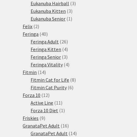
3
produktů
Eukanuba Hairball
3
3
produkty
Eukanuba Kitten
3
1
produkty
Eukanuba Senior
1
2
produkt
Felix
2
produkty
40
Feringa
40
produktů
26
Feringa Adult
26
produktů
4
Feringa Kitten
4
3
produkty
Feringa Senior
3
produkty
4
Feringa Vitality
4
14
produkty
Fitmin
14
produktů
8
Fitmin Cat for Life
8
6
produktů
Fitmin Cat Purity
6
12
produktů
Forza 10
12
produktů
11
Active Line
11
produktů
1
Forza 10 Diet
1
9
produkt
Friskies
9
produktů
16
GranataPet Adult
16
produktů
14
GranataPet Adult
14