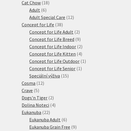
18
produktů
Cat Chow
18
6
produktů
Adult
6
produktů
12
Adult Special Care
12
38
produktů
Concept for Life
38
produktů
2
Concept for Life Adult
2
produkty
9
Concept for Life Breed
9
produktů
2
Concept for Life Indoor
2
4
produkty
Concept for Life Kitten
4
produkty
1
Concept for Life Outdoor
1
1
produkt
Concept for Life Senior
1
15
produkt
Speciální výživa
15
12
produktů
Cosma
12
5
produktů
Crave
5
produktů
2
Dogs'n Tiger
2
produkty
4
Dolina Noteci
4
22
produkty
Eukanuba
22
produktů
6
Eukanuba Adult
6
produktů
9
Eukanuba Grain Free
9