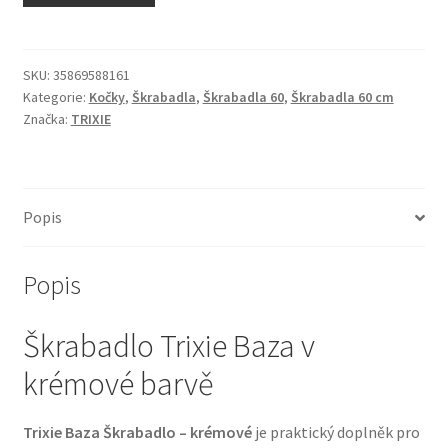
N&D Farmina pro kočky — Italské holistic krmivo
Odpočívadla pro kočky
SKU:
35869588161
Kategorie:
Kočky
,
Škrabadla
,
Škrabadla 60
,
Škrabadla 60 cm
Značka:
TRIXIE
Pamlsky pro kočky
Purizon pro kočky
Popis
Royal Canin pro kočky
Popis
Škrabadla pro kočky
Škrabadlo Trixie Baza v
Veterinární dieta pro kočky
krémové barvě
Vše pro psy — Krmivo, doplňky, vybavení
Trixie Baza Škrabadlo – krémové
je praktický doplněk pro
Boudy a výběhy