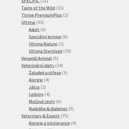
21
produkty
SPECIFIC
21
produktů
15
Taste of the Wild
15
produktů
2
Thrive PremiumPlus
2
33
produkty
Ultima
33
produktů
6
Adult
6
produktů
6
Speciální krmivo
6
2
produktů
Ultima Nature
2
produkty
19
Ultima Sterilised
19
5
produktů
Venandi Animal
5
produktů
24
Veterinární diety
24
produktů
3
Žaludek a střeva
3
4
produkty
Alergie
4
2
produkty
Játra
2
produkty
4
Ledviny
4
produkty
6
Močové cesty
6
produktů
5
Nadváha & diabetes
5
75
produktů
Veterinary & Expert
75
produktů
9
Alergie a intolerance
9