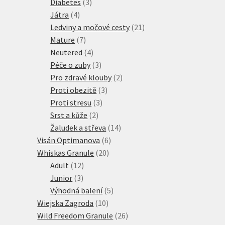
3
produktů
Diabetes
3
4
produkty
Játra
4
produkty
21
Ledviny a močové cesty
21
7
produktů
Mature
7
produktů
4
Neutered
4
produkty
3
Péče o zuby
3
produkty
2
Pro zdravé klouby
2
3
produkty
Proti obezitě
3
3
produkty
Proti stresu
3
2
produkty
Srst a kůže
2
produkty
14
Žaludek a střeva
14
6
produktů
Visán Optimanova
6
20
produktů
Whiskas Granule
20
12
produktů
Adult
12
3
produktů
Junior
3
produkty
5
Výhodná balení
5
10
produktů
Wiejska Zagroda
10
produktů
26
Wild Freedom Granule
26