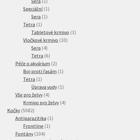
1
produkt
Sera
1
produkt
1
Speciální
1
1
produkt
Sera
1
1
produkt
Tetra
1
produkt
1
Tabletové krmivo
1
10
produkt
Vločkové krmivo
10
4
produktů
Sera
4
produkty
6
Tetra
6
produktů
2
Péče o akvárium
2
produkty
1
Boj proti řasám
1
1
produkt
Tetra
1
produkt
1
Úprava vody
1
4
produkt
Vše pro želvy
4
produkty
4
Krmivo pro želvy
4
5582
produkty
Kočky
5582
produktů
1
Antiparazitika
1
1
produkt
Frontline
1
104
produkt
Fontány
104