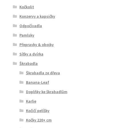
Kočkolit
Konzervy a kapsičky
Odpočívadla
Pamlsky
Přepravky & obojky
Síťky a dvírka
Škrabadla
Škrabadla ze dřeva
Banana-Leaf
Doplňky ke škrabadlům
Karlie
Kočičí pelíšky
Kočky 220+ cm