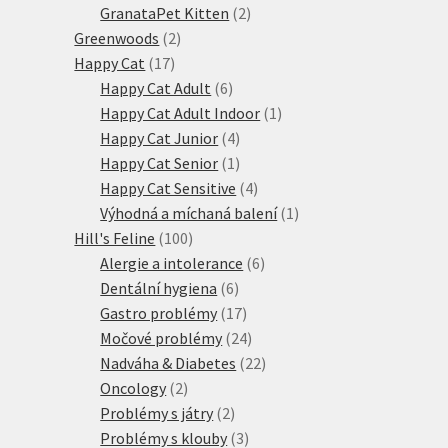
produktů
2
GranataPet Kitten
2
2
produkty
Greenwoods
2
17
produkty
Happy Cat
17
produktů
6
Happy Cat Adult
6
produktů
1
Happy Cat Adult Indoor
1
4
produkt
Happy Cat Junior
4
produkty
1
Happy Cat Senior
1
produkt
4
Happy Cat Sensitive
4
produkty
1
Výhodná a míchaná balení
1
100
produkt
Hill's Feline
100
produktů
6
Alergie a intolerance
6
6
produktů
Dentální hygiena
6
produktů
17
Gastro problémy
17
produktů
24
Močové problémy
24
produktů
22
Nadváha & Diabetes
22
2
produktů
Oncology
2
produkty
2
Problémy s játry
2
produkty
3
Problémy s klouby
3