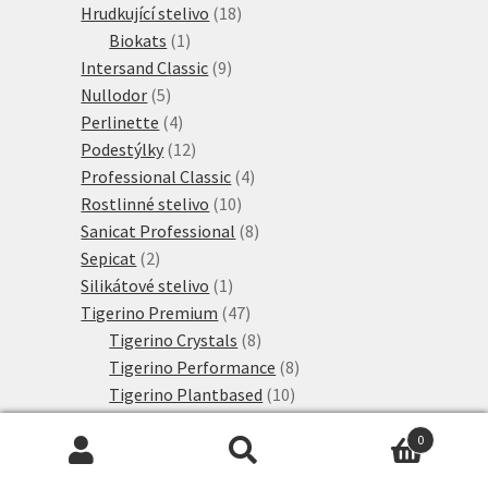
18
produkt
Hrudkující stelivo
18
1
produktů
Biokats
1
produkt
9
Intersand Classic
9
5
produktů
Nullodor
5
produktů
4
Perlinette
4
produkty
12
Podestýlky
12
produktů
4
Professional Classic
4
10
produkty
Rostlinné stelivo
10
produktů
8
Sanicat Professional
8
2
produktů
Sepicat
2
produkty
1
Silikátové stelivo
1
produkt
47
Tigerino Premium
47
produktů
8
Tigerino Crystals
8
produktů
8
Tigerino Performance
8
10
produktů
Tigerino Plantbased
10
11
produktů
Tigerino Premium
11
0
3
produktů
Tigerino XL Grain
3
Hledat:
Hledat
6
produkty
Výhodné sety
6