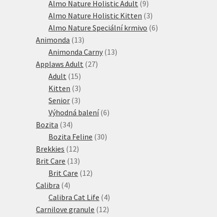
produkt
9
Almo Nature Holistic Adult
9
produktů
3
Almo Nature Holistic Kitten
3
produkty
6
Almo Nature Speciální krmivo
6
13
produktů
Animonda
13
produktů
13
Animonda Carny
13
27
produktů
Applaws Adult
27
15
produktů
Adult
15
produktů
3
Kitten
3
3
produkty
Senior
3
produkty
6
Výhodná balení
6
34
produktů
Bozita
34
produktů
30
Bozita Feline
30
12
produktů
Brekkies
12
produktů
13
Brit Care
13
produktů
12
Brit Care
12
4
produktů
Calibra
4
produkty
4
Calibra Cat Life
4
12
produkty
Carnilove granule
12