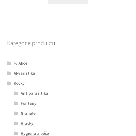
Kategorie produktu
% Akce
Akvaristika
Kočky
Antiparazitika
Fontány
Granule
Hračky
Hygiena a péče