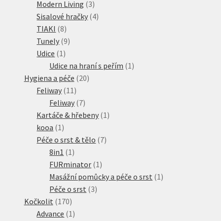
produkt
3
Modern Living
3
produkty
4
Sisalové hračky
4
8
produkty
TIAKI
8
produktů
9
Tunely
9
1
produktů
Udice
1
produkt
1
Udice na hraní s peřím
1
20
produkt
Hygiena a péče
20
11
produktů
Feliway
11
produktů
7
Feliway
7
produktů
1
Kartáče & hřebeny
1
1
produkt
kooa
1
produkt
7
Péče o srst & tělo
7
1
produktů
8in1
1
produkt
1
FURminator
1
produkt
1
Masážní pomůcky a péče o srst
1
3
produkt
Péče o srst
3
170
produkty
Kočkolit
170
produktů
1
Advance
1