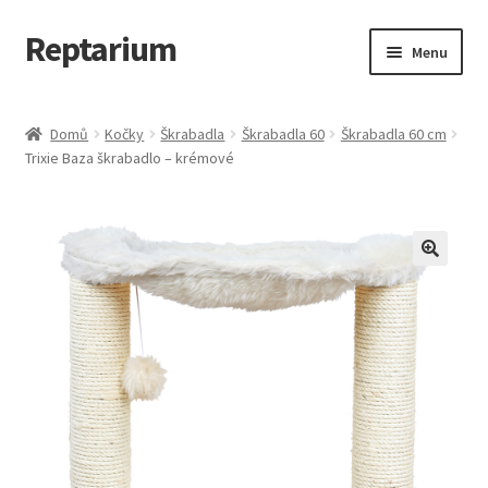
Reptarium
Přeskočit
Přejít
Menu
na
k
navigaci
obsahu
Úvodní stránka
webu
Domů
Kočky
Škrabadla
Škrabadla 60
Škrabadla 60 cm
Trixie Baza škrabadlo – krémové
Košík
Malá zvířata — Klece, krmivo, vybavení
Můj účet
Obchod
Pokladna
Vše pro kočky