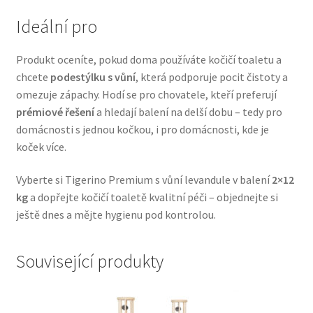
Veterinární dieta pro psy
Ideální pro
Vodítka a obojky
Produkt oceníte, pokud doma používáte kočičí toaletu a
chcete
podestýlku s vůní
, která podporuje pocit čistoty a
Wolf of Wilderness
omezuje zápachy. Hodí se pro chovatele, kteří preferují
prémiové řešení
a hledají balení na delší dobu – tedy pro
domácnosti s jednou kočkou, i pro domácnosti, kde je
koček více.
Vyberte si Tigerino Premium s vůní levandule v balení
2×12
kg
a dopřejte kočičí toaletě kvalitní péči – objednejte si
ještě dnes a mějte hygienu pod kontrolou.
Související produkty