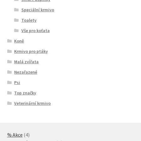
Speciální krmivo
Toalety
Vše pro koťata
Koně
Krmivo pro ptáky
Malá zvířata
Nezařazené
Psi
Top značky
Veterinární krmivo
4
% Akce
4