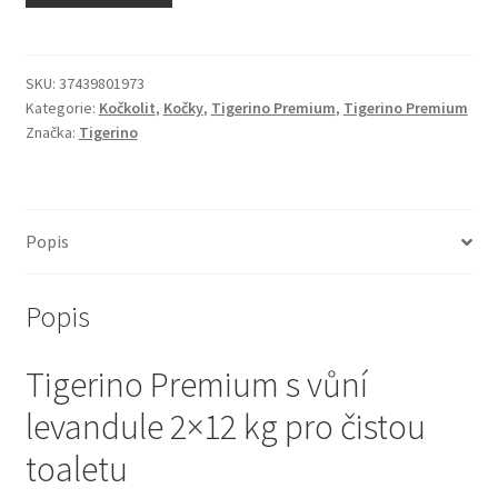
N&D Farmina pro kočky — Italské holistic krmivo
Odpočívadla pro kočky
SKU:
37439801973
Kategorie:
Kočkolit
,
Kočky
,
Tigerino Premium
,
Tigerino Premium
Značka:
Tigerino
Pamlsky pro kočky
Purizon pro kočky
Popis
Royal Canin pro kočky
Popis
Škrabadla pro kočky
Tigerino Premium s vůní
Veterinární dieta pro kočky
levandule 2×12 kg pro čistou
Vše pro psy — Krmivo, doplňky, vybavení
toaletu
Boudy a výběhy