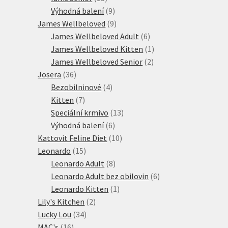
produktů
9
Výhodná balení
9
produktů
9
James Wellbeloved
9
produktů
6
James Wellbeloved Adult
6
produktů
1
James Wellbeloved Kitten
1
2
produkt
James Wellbeloved Senior
2
36
produkty
Josera
36
produktů
4
Bezobilninové
4
7
produkty
Kitten
7
produktů
13
Speciální krmivo
13
6
produktů
Výhodná balení
6
produktů
10
Kattovit Feline Diet
10
15
produktů
Leonardo
15
produktů
8
Leonardo Adult
8
produktů
6
Leonardo Adult bez obilovin
6
1
produktů
Leonardo Kitten
1
2
produkt
Lily's Kitchen
2
34
produkty
Lucky Lou
34
16
produktů
MAC's
16