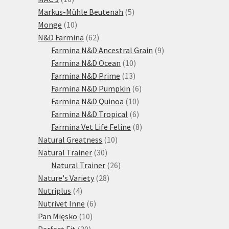
produktů
5
Markus-Mühle Beutenah
5
10
produktů
Monge
10
produktů
62
N&D Farmina
62
produktů
9
Farmina N&D Ancestral Grain
9
10
produktů
Farmina N&D Ocean
10
13
produktů
Farmina N&D Prime
13
produktů
6
Farmina N&D Pumpkin
6
10
produktů
Farmina N&D Quinoa
10
produktů
6
Farmina N&D Tropical
6
produktů
8
Farmina Vet Life Feline
8
10
produktů
Natural Greatness
10
30
produktů
Natural Trainer
30
produktů
26
Natural Trainer
26
28
produktů
Nature's Variety
28
4
produktů
Nutriplus
4
produkty
6
Nutrivet Inne
6
10
produktů
Pan Mięsko
10
30
produktů
Perfect Fit
30