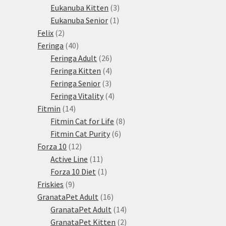
3
produkty
Eukanuba Kitten
3
1
produkty
Eukanuba Senior
1
2
produkt
Felix
2
produkty
40
Feringa
40
produktů
26
Feringa Adult
26
produktů
4
Feringa Kitten
4
3
produkty
Feringa Senior
3
produkty
4
Feringa Vitality
4
14
produkty
Fitmin
14
produktů
8
Fitmin Cat for Life
8
6
produktů
Fitmin Cat Purity
6
12
produktů
Forza 10
12
produktů
11
Active Line
11
produktů
1
Forza 10 Diet
1
9
produkt
Friskies
9
produktů
16
GranataPet Adult
16
produktů
14
GranataPet Adult
14
produktů
2
GranataPet Kitten
2