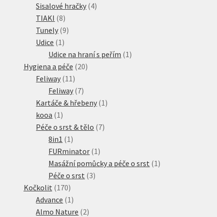
produkty
4
Sisalové hračky
4
8
produkty
TIAKI
8
produktů
9
Tunely
9
1
produktů
Udice
1
produkt
1
Udice na hraní s peřím
1
20
produkt
Hygiena a péče
20
11
produktů
Feliway
11
produktů
7
Feliway
7
produktů
1
Kartáče & hřebeny
1
1
produkt
kooa
1
produkt
7
Péče o srst & tělo
7
1
produktů
8in1
1
produkt
1
FURminator
1
produkt
1
Masážní pomůcky a péče o srst
1
3
produkt
Péče o srst
3
170
produkty
Kočkolit
170
produktů
1
Advance
1
produkt
2
Almo Nature
2