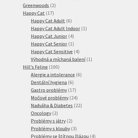
2
produkty
Greenwoods
2
17
produkty
Happy Cat
17
produktů
6
Happy Cat Adult
6
produktů
1
Happy Cat Adult Indoor
1
4
produkt
Happy Cat Junior
4
produkty
1
Happy Cat Senior
1
produkt
4
Happy Cat Sensitive
4
produkty
1
Výhodná a míchaná balení
1
100
produkt
Hill's Feline
100
produktů
6
Alergie a intolerance
6
6
produktů
Dentální hygiena
6
produktů
17
Gastro problémy
17
produktů
24
Močové problémy
24
produktů
22
Nadváha & Diabetes
22
2
produktů
Oncology
2
produkty
2
Problémy s játry
2
produkty
3
Problémy s klouby
3
produkty
4
Problémy se štítnou žlázou
4