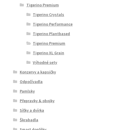
Tigerino Premium
Tigerino Crystals
Tigerino Performance
Tigerino Plantbased
Tigerino Premium
Tigerino XL Grain
Výhodné sety
Konzervy a kapsičky
Odpočívadla
Pamlsky
Přepravky & obojky
Síťky a dvírka
Škrabadla
Smart doplňky