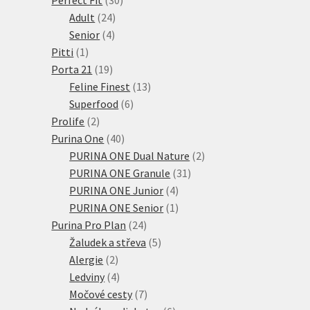
24
produktů
Adult
24
4
produktů
Senior
4
1
produkty
Pitti
1
produkt
19
Porta 21
19
produktů
13
Feline Finest
13
6
produktů
Superfood
6
2
produktů
Prolife
2
produkty
40
Purina One
40
produktů
2
PURINA ONE Dual Nature
2
31
produkty
PURINA ONE Granule
31
4
produktů
PURINA ONE Junior
4
produkty
1
PURINA ONE Senior
1
24
produkt
Purina Pro Plan
24
produktů
5
Žaludek a střeva
5
2
produktů
Alergie
2
produkty
4
Ledviny
4
produkty
7
Močové cesty
7