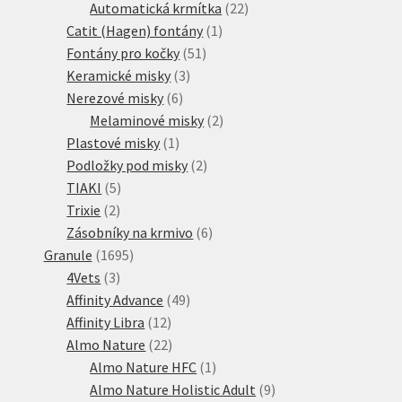
produktů
22
Automatická krmítka
22
1
produktů
Catit (Hagen) fontány
1
51
produkt
Fontány pro kočky
51
3
produktů
Keramické misky
3
6
produkty
Nerezové misky
6
produktů
2
Melaminové misky
2
1
produkty
Plastové misky
1
produkt
2
Podložky pod misky
2
5
produkty
TIAKI
5
2
produktů
Trixie
2
produkty
6
Zásobníky na krmivo
6
1695
produktů
Granule
1695
3
produktů
4Vets
3
produkty
49
Affinity Advance
49
12
produktů
Affinity Libra
12
produktů
22
Almo Nature
22
produktů
1
Almo Nature HFC
1
produkt
9
Almo Nature Holistic Adult
9