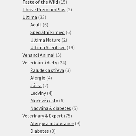
produktů
15
Taste of the Wild
15
produktů
2
Thrive PremiumPlus
2
33
produkty
Ultima
33
produktů
6
Adult
6
produktů
6
Speciální krmivo
6
2
produktů
Ultima Nature
2
produkty
19
Ultima Sterilised
19
5
produktů
Venandi Animal
5
produktů
24
Veterinární diety
24
produktů
3
Žaludek a střeva
3
4
produkty
Alergie
4
2
produkty
Játra
2
produkty
4
Ledviny
4
produkty
6
Močové cesty
6
produktů
5
Nadváha & diabetes
5
75
produktů
Veterinary & Expert
75
produktů
9
Alergie a intolerance
9
3
produktů
Diabetes
3