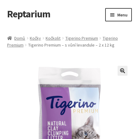
Reptarium
Přeskočit
Přejít
Menu
na
k
navigaci
obsahu
Úvodní stránka
webu
Domů
Kočky
Kočkolit
Tigerino Premium
Tigerino
Premium
Tigerino Premium – s vůní levandule – 2 x 12 kg
Košík
Malá zvířata — Klece, krmivo, vybavení
Můj účet
Obchod
Pokladna
Vše pro kočky