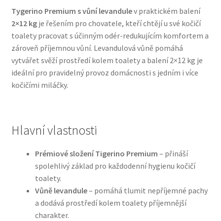
Tygerino Premium s vůní levandule
v praktickém balení
2×12 kg
je řešením pro chovatele, kteří chtějí u své kočičí
Bozita pro psy — Švédské krmivo s nordickou kvalitou
toalety pracovat s účinným odér-redukujícím komfortem a
zároveň příjemnou vůní. Levandulová vůně pomáhá
Brit pro psy
vytvářet svěží prostředí kolem toalety a balení 2×12 kg je
ideální pro pravidelný provoz domácnosti s jedním i více
Granule pro psy
kočičími miláčky.
Natural Trainer pro psy — Italské krmivo s
přírodními složkami
Hlavní vlastnosti
Happy Dog — Německá kvalita a přirozené složení
Prémiové složení Tigerino Premium
– přináší
spolehlivý základ pro každodenní hygienu kočičí
Hill’s pro psy
toalety.
Vůně levandule
– pomáhá tlumit nepříjemné pachy
Hračky pro psy
a dodává prostředí kolem toalety příjemnější
charakter.
Konzervy a kapsičky pro psy