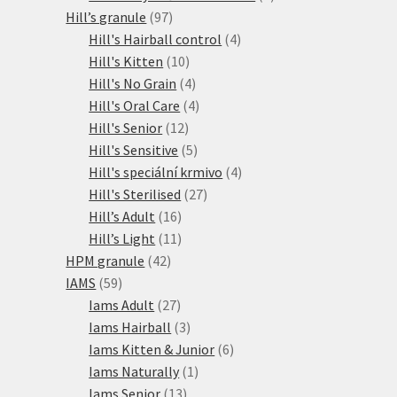
97
produkty
Hill’s granule
97
produktů
4
Hill's Hairball control
4
10
produkty
Hill's Kitten
10
produktů
4
Hill's No Grain
4
produkty
4
Hill's Oral Care
4
12
produkty
Hill's Senior
12
produktů
5
Hill's Sensitive
5
produktů
4
Hill's speciální krmivo
4
27
produkty
Hill's Sterilised
27
16
produktů
Hill’s Adult
16
produktů
11
Hill’s Light
11
42
produktů
HPM granule
42
59
produktů
IAMS
59
produktů
27
Iams Adult
27
produktů
3
Iams Hairball
3
produkty
6
Iams Kitten & Junior
6
1
produktů
Iams Naturally
1
13
produkt
Iams Senior
13