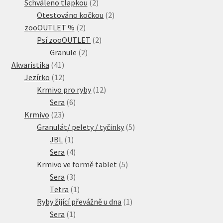
produkty
2
Schváleno tlapkou
2
produkty
2
Otestováno kočkou
2
2
produkty
zooOUTLET %
2
produkty
2
Psí zooOUTLET
2
2
produkty
Granule
2
41
produkty
Akvaristika
41
produktů
12
Jezírko
12
produktů
12
Krmivo pro ryby
12
6
produktů
Sera
6
23
produktů
Krmivo
23
produktů
5
Granulát/ pelety / tyčinky
5
1
produktů
JBL
1
produkt
4
Sera
4
produkty
5
Krmivo ve formě tablet
5
3
produktů
Sera
3
produkty
1
Tetra
1
produkt
1
Ryby žijící převážně u dna
1
1
produkt
Sera
1