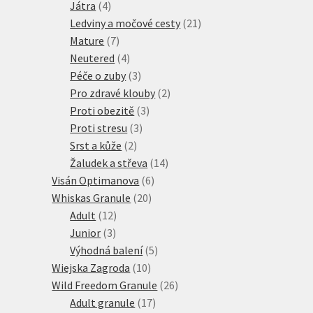
4
produkty
Játra
4
produkty
21
Ledviny a močové cesty
21
7
produktů
Mature
7
produktů
4
Neutered
4
produkty
3
Péče o zuby
3
produkty
2
Pro zdravé klouby
2
3
produkty
Proti obezitě
3
3
produkty
Proti stresu
3
2
produkty
Srst a kůže
2
produkty
14
Žaludek a střeva
14
6
produktů
Visán Optimanova
6
20
produktů
Whiskas Granule
20
12
produktů
Adult
12
3
produktů
Junior
3
produkty
5
Výhodná balení
5
10
produktů
Wiejska Zagroda
10
produktů
26
Wild Freedom Granule
26
17
produktů
Adult granule
17