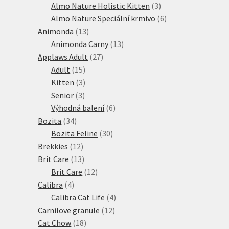
produktů
3
Almo Nature Holistic Kitten
3
produkty
6
Almo Nature Speciální krmivo
6
13
produktů
Animonda
13
produktů
13
Animonda Carny
13
27
produktů
Applaws Adult
27
15
produktů
Adult
15
produktů
3
Kitten
3
3
produkty
Senior
3
produkty
6
Výhodná balení
6
34
produktů
Bozita
34
produktů
30
Bozita Feline
30
12
produktů
Brekkies
12
produktů
13
Brit Care
13
produktů
12
Brit Care
12
4
produktů
Calibra
4
produkty
4
Calibra Cat Life
4
12
produkty
Carnilove granule
12
18
produktů
Cat Chow
18