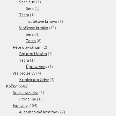
produkt
1
Speciální
1
1
produkt
Sera
1
1
produkt
Tetra
1
produkt
1
Tabletové krmivo
1
10
produkt
Vločkové krmivo
10
4
produktů
Sera
4
produkty
6
Tetra
6
produktů
2
Péče o akvárium
2
produkty
1
Boj proti řasám
1
1
produkt
Tetra
1
produkt
1
Úprava vody
1
4
produkt
Vše pro želvy
4
produkty
4
Krmivo pro želvy
4
5582
produkty
Kočky
5582
produktů
1
Antiparazitika
1
1
produkt
Frontline
1
104
produkt
Fontány
104
produktů
27
Automatická krmítka
27