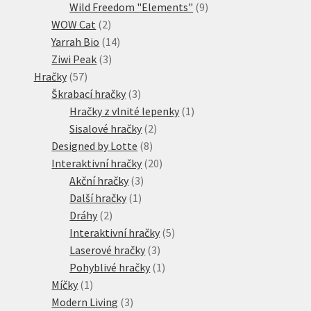
produktů
9
Wild Freedom "Elements"
9
2
produktů
WOW Cat
2
produkty
14
Yarrah Bio
14
3
produktů
Ziwi Peak
3
57
produkty
Hračky
57
produktů
3
Škrabací hračky
3
produkty
1
Hračky z vlnité lepenky
1
2
produkt
Sisalové hračky
2
8
produkty
Designed by Lotte
8
produktů
20
Interaktivní hračky
20
3
produktů
Akční hračky
3
1
produkty
Další hračky
1
2
produkt
Dráhy
2
produkty
5
Interaktivní hračky
5
3
produktů
Laserové hračky
3
produkty
1
Pohyblivé hračky
1
1
produkt
Míčky
1
produkt
3
Modern Living
3