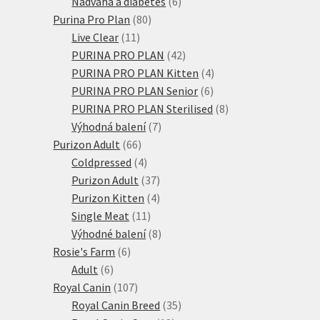
produktů
6
Nadváha a diabetes
6
80
produktů
Purina Pro Plan
80
11
produktů
Live Clear
11
produktů
42
PURINA PRO PLAN
42
produktů
4
PURINA PRO PLAN Kitten
4
6
produkty
PURINA PRO PLAN Senior
6
produktů
8
PURINA PRO PLAN Sterilised
8
7
produktů
Výhodná balení
7
66
produktů
Purizon Adult
66
produktů
4
Coldpressed
4
produkty
37
Purizon Adult
37
produktů
4
Purizon Kitten
4
11
produkty
Single Meat
11
produktů
8
Výhodné balení
8
6
produktů
Rosie's Farm
6
6
produktů
Adult
6
produktů
107
Royal Canin
107
produktů
35
Royal Canin Breed
35