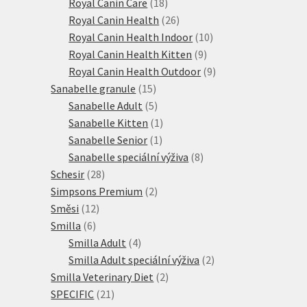
18
produktů
Royal Canin Care
18
produktů
26
Royal Canin Health
26
produktů
10
Royal Canin Health Indoor
10
9
produktů
Royal Canin Health Kitten
9
produktů
9
Royal Canin Health Outdoor
9
15
produktů
Sanabelle granule
15
produktů
5
Sanabelle Adult
5
produktů
1
Sanabelle Kitten
1
1
produkt
Sanabelle Senior
1
produkt
8
Sanabelle speciální výživa
8
28
produktů
Schesir
28
produktů
2
Simpsons Premium
2
12
produkty
Směsi
12
6
produktů
Smilla
6
produktů
4
Smilla Adult
4
produkty
2
Smilla Adult speciální výživa
2
2
produkty
Smilla Veterinary Diet
2
21
produkty
SPECIFIC
21