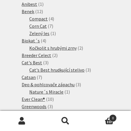
1
produkty
Anibest
1
12
produkt
Benek
12
produktů
4
Compact
4
7
produkty
Corn Cat
7
produktů
1
Zelený les
1
4
produkt
Biokat´s
4
produkty
2
Kočkolit s hrubými zrny
2
2
produkty
Breeder Celect
2
3
produkty
Cat's Best
3
produkty
3
Cat's Best hrudkující stelivo
3
7
produkty
Catsan
7
produktů
3
Deo & pohlcovače zápachu
3
1
produkty
Nature´s Miracle
1
10
produkt
Ever Clean®
10
3
produktů
Greenwoods
3
produkty
2
Greenwoods na bázi dřeva
2
0
produkty
1
Greenwoods výhodná balení
1
Hledat:
Hledat
18
produkt
Hrudkující stelivo
18