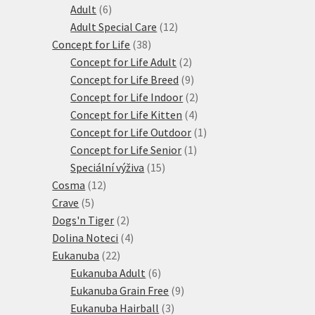
6
produktů
Adult
6
produktů
12
Adult Special Care
12
38
produktů
Concept for Life
38
produktů
2
Concept for Life Adult
2
produkty
9
Concept for Life Breed
9
produktů
2
Concept for Life Indoor
2
4
produkty
Concept for Life Kitten
4
produkty
1
Concept for Life Outdoor
1
1
produkt
Concept for Life Senior
1
15
produkt
Speciální výživa
15
12
produktů
Cosma
12
5
produktů
Crave
5
produktů
2
Dogs'n Tiger
2
produkty
4
Dolina Noteci
4
22
produkty
Eukanuba
22
produktů
6
Eukanuba Adult
6
produktů
9
Eukanuba Grain Free
9
3
produktů
Eukanuba Hairball
3