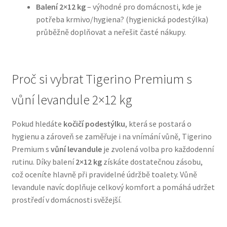
Balení 2×12 kg
– výhodné pro domácnosti, kde je
potřeba krmivo/hygiena? (hygienická podestýlka)
N&D Farmina pro psy — Italské holistic krmivo
průběžně doplňovat a neřešit časté nákupy.
Oblečky pro psy
Proč si vybrat Tigerino Premium s
Pamlsky pro psy
vůní levandule 2×12 kg
Pelíšky pro psy
Pokud hledáte
kočičí podestýlku
, která se postará o
Ortopedické pelíšky
hygienu a zároveň se zaměřuje i na vnímání vůně, Tigerino
Premium s
vůní levandule
je zvolená volba pro každodenní
Přepravky pro psy
rutinu. Díky balení
2×12 kg
získáte dostatečnou zásobu,
což oceníte hlavně při pravidelné údržbě toalety. Vůně
Purizon pro psy — Vysoký obsah masa, bez obilovin
levandule navíc doplňuje celkový komfort a pomáhá udržet
prostředí v domácnosti svěžejší.
Royal Canin pro psy