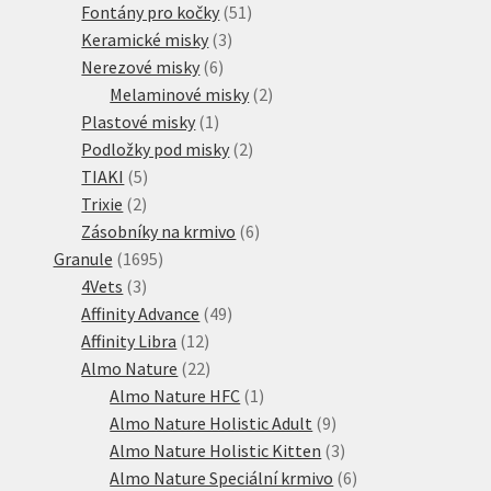
51
produkt
Fontány pro kočky
51
3
produktů
Keramické misky
3
6
produkty
Nerezové misky
6
produktů
2
Melaminové misky
2
1
produkty
Plastové misky
1
produkt
2
Podložky pod misky
2
5
produkty
TIAKI
5
2
produktů
Trixie
2
produkty
6
Zásobníky na krmivo
6
1695
produktů
Granule
1695
3
produktů
4Vets
3
produkty
49
Affinity Advance
49
12
produktů
Affinity Libra
12
produktů
22
Almo Nature
22
produktů
1
Almo Nature HFC
1
produkt
9
Almo Nature Holistic Adult
9
produktů
3
Almo Nature Holistic Kitten
3
produkty
6
Almo Nature Speciální krmivo
6