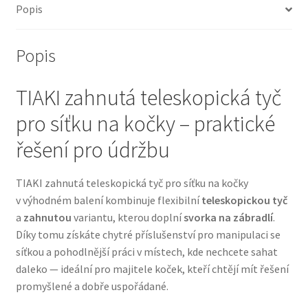
Popis
Bozita pro psy — Švédské krmivo s nordickou kvalitou
Popis
Brit pro psy
TIAKI zahnutá teleskopická tyč
Granule pro psy
pro síťku na kočky – praktické
Natural Trainer pro psy — Italské krmivo s
řešení pro údržbu
přírodními složkami
TIAKI zahnutá teleskopická tyč pro síťku na kočky
Happy Dog — Německá kvalita a přirozené složení
v výhodném balení kombinuje flexibilní
teleskopickou tyč
a
zahnutou
variantu, kterou doplní
svorka na zábradlí
.
Hill’s pro psy
Díky tomu získáte chytré příslušenství pro manipulaci se
síťkou a pohodlnější práci v místech, kde nechcete sahat
daleko — ideální pro majitele koček, kteří chtějí mít řešení
Hračky pro psy
promyšlené a dobře uspořádané.
Konzervy a kapsičky pro psy