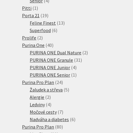
4
produktů
Senior
4
1
produkty
Pitti
1
produkt
19
Porta 21
19
produktů
13
Feline Finest
13
6
produktů
Superfood
6
2
produktů
Prolife
2
produkty
40
Purina One
40
produktů
2
PURINA ONE Dual Nature
2
31
produkty
PURINA ONE Granule
31
4
produktů
PURINA ONE Junior
4
produkty
1
PURINA ONE Senior
1
24
produkt
Purina Pro Plan
24
produktů
5
Žaludek a střeva
5
2
produktů
Alergie
2
produkty
4
Ledviny
4
produkty
7
Močové cesty
7
produktů
6
Nadváha a diabetes
6
80
produktů
Purina Pro Plan
80