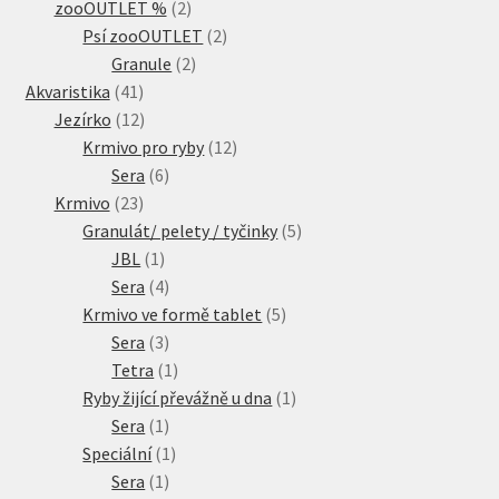
2
produkty
zooOUTLET %
2
produkty
2
Psí zooOUTLET
2
2
produkty
Granule
2
41
produkty
Akvaristika
41
produktů
12
Jezírko
12
produktů
12
Krmivo pro ryby
12
6
produktů
Sera
6
23
produktů
Krmivo
23
produktů
5
Granulát/ pelety / tyčinky
5
1
produktů
JBL
1
produkt
4
Sera
4
produkty
5
Krmivo ve formě tablet
5
3
produktů
Sera
3
produkty
1
Tetra
1
produkt
1
Ryby žijící převážně u dna
1
1
produkt
Sera
1
produkt
1
Speciální
1
1
produkt
Sera
1