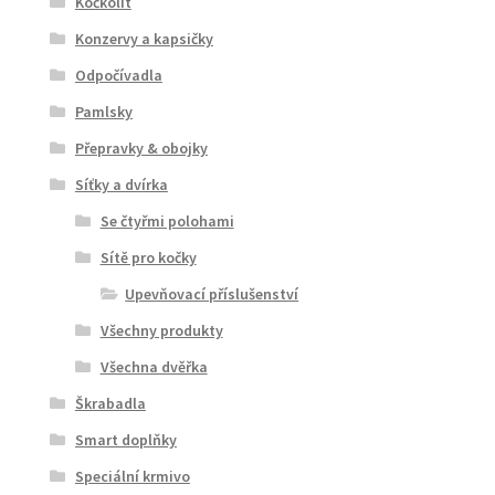
Kočkolit
Konzervy a kapsičky
Odpočívadla
Pamlsky
Přepravky & obojky
Síťky a dvírka
Se čtyřmi polohami
Sítě pro kočky
Upevňovací příslušenství
Všechny produkty
Všechna dvěřka
Škrabadla
Smart doplňky
Speciální krmivo