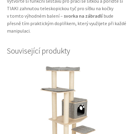
Vytvořte si funkční sestavu pro práci se síťkou a pořiďte si
TIAKI zahnutou teleskopickou tyč pro síťku na kočky
v tomto výhodném balení –
svorka na zábradlí
bude
přesně tím praktickým doplňkem, který využijete při každé
manipulaci.
Související produkty