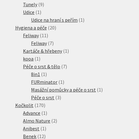
produktů
9
Tunely
9
1
produktů
Udice
1
produkt
1
Udice na hraní s peřím
1
20
produkt
Hygiena a péče
20
11
produktů
Feliway
11
produktů
7
Feliway
7
produktů
1
Kartáče & hřebeny
1
1
produkt
kooa
1
produkt
7
Péče o srst & tělo
7
1
produktů
8in1
1
produkt
1
FURminator
1
produkt
1
Masážní pomůcky a péče o srst
1
3
produkt
Péče o srst
3
170
produkty
Kočkolit
170
produktů
1
Advance
1
produkt
2
Almo Nature
2
1
produkty
Anibest
1
12
produkt
Benek
12