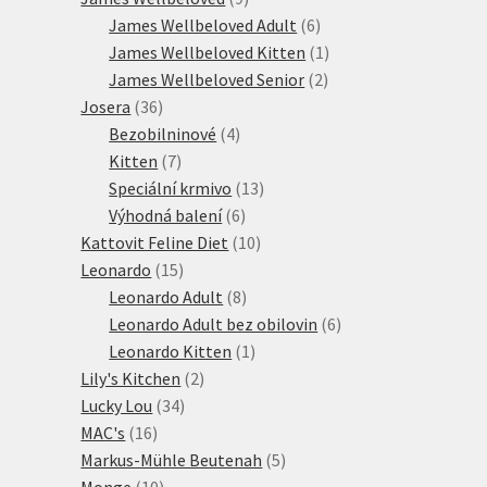
produktů
6
James Wellbeloved Adult
6
produktů
1
James Wellbeloved Kitten
1
2
produkt
James Wellbeloved Senior
2
36
produkty
Josera
36
produktů
4
Bezobilninové
4
7
produkty
Kitten
7
produktů
13
Speciální krmivo
13
6
produktů
Výhodná balení
6
produktů
10
Kattovit Feline Diet
10
15
produktů
Leonardo
15
produktů
8
Leonardo Adult
8
produktů
6
Leonardo Adult bez obilovin
6
1
produktů
Leonardo Kitten
1
2
produkt
Lily's Kitchen
2
34
produkty
Lucky Lou
34
16
produktů
MAC's
16
produktů
5
Markus-Mühle Beutenah
5
10
produktů
Monge
10