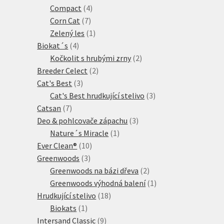
produktů
4
Compact
4
7
produkty
Corn Cat
7
produktů
1
Zelený les
1
4
produkt
Biokat´s
4
produkty
2
Kočkolit s hrubými zrny
2
2
produkty
Breeder Celect
2
3
produkty
Cat's Best
3
produkty
3
Cat's Best hrudkující stelivo
3
7
produkty
Catsan
7
produktů
3
Deo & pohlcovače zápachu
3
1
produkty
Nature´s Miracle
1
10
produkt
Ever Clean®
10
3
produktů
Greenwoods
3
produkty
2
Greenwoods na bázi dřeva
2
produkty
1
Greenwoods výhodná balení
1
18
produkt
Hrudkující stelivo
18
1
produktů
Biokats
1
produkt
9
Intersand Classic
9