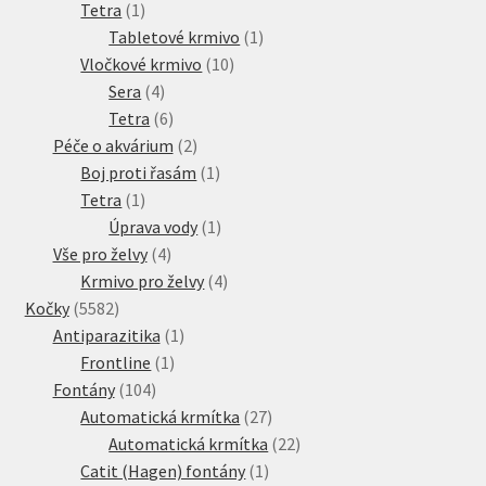
1
produkt
Tetra
1
produkt
1
Tabletové krmivo
1
10
produkt
Vločkové krmivo
10
4
produktů
Sera
4
produkty
6
Tetra
6
produktů
2
Péče o akvárium
2
produkty
1
Boj proti řasám
1
1
produkt
Tetra
1
produkt
1
Úprava vody
1
4
produkt
Vše pro želvy
4
produkty
4
Krmivo pro želvy
4
5582
produkty
Kočky
5582
produktů
1
Antiparazitika
1
1
produkt
Frontline
1
104
produkt
Fontány
104
produktů
27
Automatická krmítka
27
produktů
22
Automatická krmítka
22
1
produktů
Catit (Hagen) fontány
1