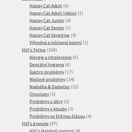
produktů
6
Happy Cat Adult
6
produktů
1
Happy Cat Adult Indoor
1
4
produkt
Happy Cat Junior
4
produkty
1
Happy Cat Senior
1
produkt
4
Happy Cat Sensitive
4
produkty
1
Výhodná a míchaná balení
1
100
produkt
Hill's Feline
100
produktů
6
Alergie a intolerance
6
6
produktů
Dentální hygiena
6
produktů
17
Gastro problémy
17
produktů
24
Močové problémy
24
produktů
22
Nadváha & Diabetes
22
2
produktů
Oncology
2
produkty
2
Problémy s játry
2
produkty
3
Problémy s klouby
3
produkty
4
Problémy se štítnou žlázou
4
97
produkty
Hill’s granule
97
produktů
4
Hill's Hairball control
4