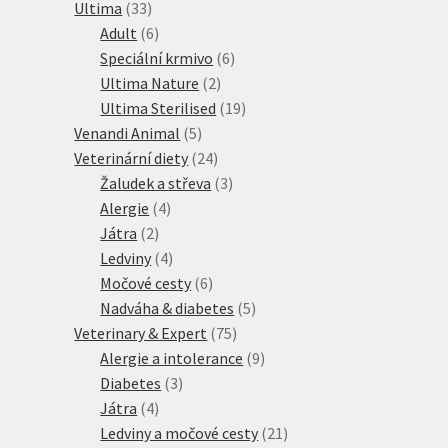
33
produkty
Ultima
33
produktů
6
Adult
6
produktů
6
Speciální krmivo
6
2
produktů
Ultima Nature
2
produkty
19
Ultima Sterilised
19
5
produktů
Venandi Animal
5
produktů
24
Veterinární diety
24
produktů
3
Žaludek a střeva
3
4
produkty
Alergie
4
2
produkty
Játra
2
produkty
4
Ledviny
4
produkty
6
Močové cesty
6
produktů
5
Nadváha & diabetes
5
75
produktů
Veterinary & Expert
75
produktů
9
Alergie a intolerance
9
3
produktů
Diabetes
3
4
produkty
Játra
4
produkty
21
Ledviny a močové cesty
21