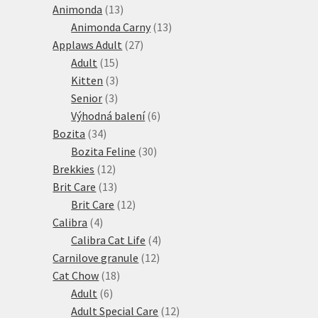
13
produktů
Animonda
13
produktů
13
Animonda Carny
13
27
produktů
Applaws Adult
27
15
produktů
Adult
15
produktů
3
Kitten
3
3
produkty
Senior
3
produkty
6
Výhodná balení
6
34
produktů
Bozita
34
produktů
30
Bozita Feline
30
12
produktů
Brekkies
12
produktů
13
Brit Care
13
produktů
12
Brit Care
12
4
produktů
Calibra
4
produkty
4
Calibra Cat Life
4
12
produkty
Carnilove granule
12
18
produktů
Cat Chow
18
6
produktů
Adult
6
produktů
12
Adult Special Care
12