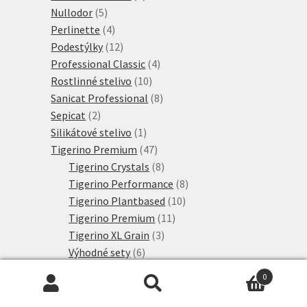
5
produktů
Nullodor
5
produktů
4
Perlinette
4
produkty
12
Podestýlky
12
produktů
4
Professional Classic
4
10
produkty
Rostlinné stelivo
10
produktů
8
Sanicat Professional
8
2
produktů
Sepicat
2
produkty
1
Silikátové stelivo
1
produkt
47
Tigerino Premium
47
produktů
8
Tigerino Crystals
8
produktů
8
Tigerino Performance
8
10
produktů
Tigerino Plantbased
10
11
produktů
Tigerino Premium
11
3
produktů
Tigerino XL Grain
3
6
produkty
Výhodné sety
6
produktů
2692
Konzervy a kapsičky
2692
0
6
produktů
4vets
6
Hledat:
Hledat
produktů
7
Advance
7