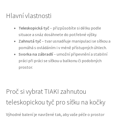
N&D Farmina pro psy — Italské holistic krmivo
Hlavní vlastnosti
Oblečky pro psy
Teleskopická tyč
– přizpůsobíte si délku podle
situace a snáz dosáhnete do potřebné výšky.
Pamlsky pro psy
Zahnutá tyč
– tvar usnadňuje manipulaci se síťkou a
pomáhá s ovládáním i v méně přístupných úhlech.
Svorka na zábradlí
– umožní připevnění a stabilní
Pelíšky pro psy
práci při práci se síťkou u balkonu či podobných
prostor.
Ortopedické pelíšky
Přepravky pro psy
Proč si vybrat TIAKI zahnutou
Purizon pro psy — Vysoký obsah masa, bez obilovin
teleskopickou tyč pro síťku na kočky
Royal Canin pro psy
Výhodné balení je navržené tak, aby vaše péče o prostor