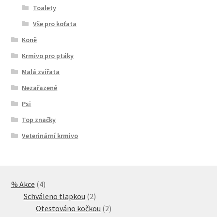
Toalety
Vše pro koťata
Koně
Krmivo pro ptáky
Malá zvířata
Nezařazené
Psi
Top značky
Veterinární krmivo
4
% Akce
4
produkty
2
Schváleno tlapkou
2
produkty
2
Otestováno kočkou
2