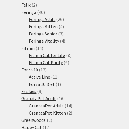
2
produkt
Felix
2
produkty
40
Feringa
40
produktů
26
Feringa Adult
26
produktů
4
Feringa Kitten
4
3
produkty
Feringa Senior
3
produkty
4
Feringa Vitality
4
14
produkty
Fitmin
14
produktů
8
Fitmin Cat for Life
8
6
produktů
Fitmin Cat Purity
6
12
produktů
Forza 10
12
produktů
11
Active Line
11
produktů
1
Forza 10 Diet
1
9
produkt
Friskies
9
produktů
16
GranataPet Adult
16
produktů
14
GranataPet Adult
14
produktů
2
GranataPet Kitten
2
2
produkty
Greenwoods
2
17
produkty
Happy Cat
17