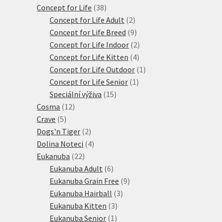
38
produktů
Concept for Life
38
produktů
2
Concept for Life Adult
2
produkty
9
Concept for Life Breed
9
produktů
2
Concept for Life Indoor
2
4
produkty
Concept for Life Kitten
4
produkty
1
Concept for Life Outdoor
1
1
produkt
Concept for Life Senior
1
15
produkt
Speciální výživa
15
12
produktů
Cosma
12
5
produktů
Crave
5
produktů
2
Dogs'n Tiger
2
produkty
4
Dolina Noteci
4
22
produkty
Eukanuba
22
produktů
6
Eukanuba Adult
6
produktů
9
Eukanuba Grain Free
9
3
produktů
Eukanuba Hairball
3
3
produkty
Eukanuba Kitten
3
1
produkty
Eukanuba Senior
1