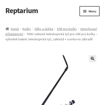
Reptarium
Přeskočit
Přejít
Menu
na
k
navigaci
obsahu
Úvodní stránka
webu
Domů
Kočky
Síťky a dvírka
Sítě pro kočky
Upevňovací
příslušenství
TIAKI zahnutá teleskopická tyč pro sítě pro kočky –
Košík
výhodné balení: teleskopická tyč, zahnutá + svorka na zábradlí
Malá zvířata — Klece, krmivo, vybavení
Můj účet
Obchod
Pokladna
Vše pro kočky