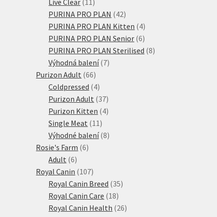
11
produktů
Live Clear
11
produktů
42
PURINA PRO PLAN
42
produktů
4
PURINA PRO PLAN Kitten
4
6
produkty
PURINA PRO PLAN Senior
6
produktů
8
PURINA PRO PLAN Sterilised
8
7
produktů
Výhodná balení
7
66
produktů
Purizon Adult
66
produktů
4
Coldpressed
4
produkty
37
Purizon Adult
37
produktů
4
Purizon Kitten
4
11
produkty
Single Meat
11
produktů
8
Výhodné balení
8
6
produktů
Rosie's Farm
6
6
produktů
Adult
6
produktů
107
Royal Canin
107
produktů
35
Royal Canin Breed
35
18
produktů
Royal Canin Care
18
produktů
26
Royal Canin Health
26