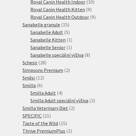
produktů
10
Royal Canin Health Indoor
10
9
produktů
Royal Canin Health Kitten
9
produktů
9
Royal Canin Health Outdoor
9
15
produktů
Sanabelle granule
15
produktů
5
Sanabelle Adult
5
produktů
1
Sanabelle Kitten
1
1
produkt
Sanabelle Senior
1
produkt
8
Sanabelle speciální výživa
8
28
produktů
Schesir
28
produktů
2
Simpsons Premium
2
12
produkty
Směsi
12
6
produktů
Smilla
6
produktů
4
Smilla Adult
4
produkty
2
Smilla Adult speciální výživa
2
2
produkty
Smilla Veterinary Diet
2
21
produkty
SPECIFIC
21
produktů
15
Taste of the Wild
15
produktů
2
Thrive PremiumPlus
2