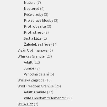
7
produktů
Mature
7
produktů
4
Neutered
4
produkty
3
Péče o zuby
3
produkty
2
Pro zdravé klouby
2
3
produkty
Proti obezitě
3
3
produkty
Proti stresu
3
2
produkty
Srst a kůže
2
produkty
14
Žaludek a střeva
14
6
produktů
Visán Optimanova
6
20
produktů
Whiskas Granule
20
12
produktů
Adult
12
3
produktů
Junior
3
produkty
5
Výhodná balení
5
10
produktů
Wiejska Zagroda
10
produktů
26
Wild Freedom Granule
26
17
produktů
Adult granule
17
produktů
9
Wild Freedom "Elements"
9
2
produktů
WOW Cat
2