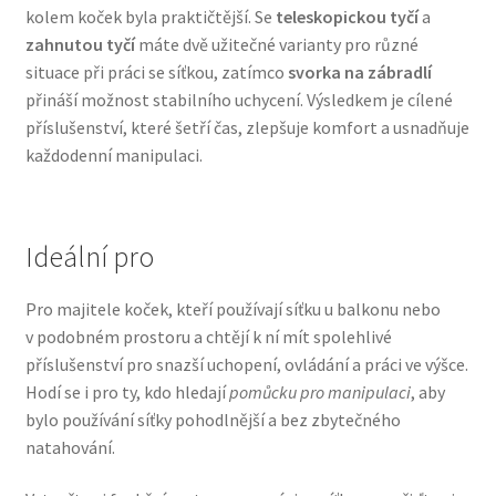
kolem koček byla praktičtější. Se
teleskopickou tyčí
a
Veterinární dieta pro psy
zahnutou tyčí
máte dvě užitečné varianty pro různé
situace při práci se síťkou, zatímco
svorka na zábradlí
Vodítka a obojky
přináší možnost stabilního uchycení. Výsledkem je cílené
příslušenství, které šetří čas, zlepšuje komfort a usnadňuje
Wolf of Wilderness
každodenní manipulaci.
Ideální pro
Pro majitele koček, kteří používají síťku u balkonu nebo
v podobném prostoru a chtějí k ní mít spolehlivé
příslušenství pro snazší uchopení, ovládání a práci ve výšce.
Hodí se i pro ty, kdo hledají
pomůcku pro manipulaci
, aby
bylo používání síťky pohodlnější a bez zbytečného
natahování.