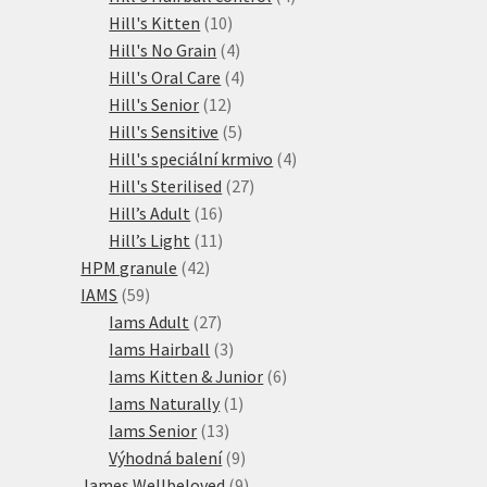
10
produkty
Hill's Kitten
10
produktů
4
Hill's No Grain
4
produkty
4
Hill's Oral Care
4
12
produkty
Hill's Senior
12
produktů
5
Hill's Sensitive
5
produktů
4
Hill's speciální krmivo
4
27
produkty
Hill's Sterilised
27
16
produktů
Hill’s Adult
16
produktů
11
Hill’s Light
11
42
produktů
HPM granule
42
59
produktů
IAMS
59
produktů
27
Iams Adult
27
produktů
3
Iams Hairball
3
produkty
6
Iams Kitten & Junior
6
1
produktů
Iams Naturally
1
13
produkt
Iams Senior
13
produktů
9
Výhodná balení
9
produktů
9
James Wellbeloved
9