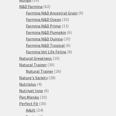
produktů
62
N&D Farmina
62
produktů
9
Farmina N&D Ancestral Grain
9
10
produktů
Farmina N&D Ocean
10
13
produktů
Farmina N&D Prime
13
produktů
6
Farmina N&D Pumpkin
6
10
produktů
Farmina N&D Quinoa
10
produktů
6
Farmina N&D Tropical
6
produktů
8
Farmina Vet Life Feline
8
10
produktů
Natural Greatness
10
30
produktů
Natural Trainer
30
produktů
26
Natural Trainer
26
28
produktů
Nature's Variety
28
4
produktů
Nutriplus
4
produkty
6
Nutrivet Inne
6
10
produktů
Pan Mięsko
10
30
produktů
Perfect Fit
30
24
produktů
Adult
24