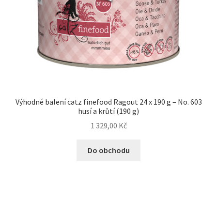
Výhodné balení catz finefood Ragout 24 x 190 g – No. 603
husí a krůtí (190 g)
1 329,00
Kč
Do obchodu