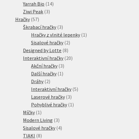
produkty
14
Yarrah Bio
14
3
produktů
Ziwi Peak
3
57
produkty
Hračky
57
produktů
3
Škrabací hračky
3
produkty
1
Hračky z vlnité lepenky
1
2
produkt
Sisalové hračky
2
8
produkty
Designed by Lotte
8
produktů
20
Interaktivní hračky
20
3
produktů
Akční hračky
3
1
produkty
Další hračky
1
2
produkt
Dráhy
2
produkty
5
Interaktivní hračky
5
3
produktů
Laserové hračky
3
produkty
1
Pohyblivé hračky
1
1
produkt
Míčky
1
produkt
3
Modern Living
3
produkty
4
Sisalové hračky
4
8
produkty
TIAKI
8