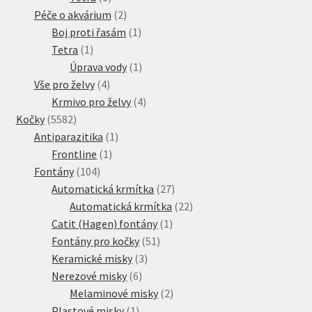
produktů
2
Péče o akvárium
2
produkty
1
Boj proti řasám
1
1
produkt
Tetra
1
produkt
1
Úprava vody
1
4
produkt
Vše pro želvy
4
produkty
4
Krmivo pro želvy
4
5582
produkty
Kočky
5582
produktů
1
Antiparazitika
1
1
produkt
Frontline
1
104
produkt
Fontány
104
produktů
27
Automatická krmítka
27
produktů
22
Automatická krmítka
22
1
produktů
Catit (Hagen) fontány
1
51
produkt
Fontány pro kočky
51
3
produktů
Keramické misky
3
6
produkty
Nerezové misky
6
produktů
2
Melaminové misky
2
1
produkty
Plastové misky
1