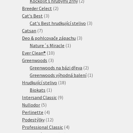
produkty
2
Kočkolit s hrubými zrny
2
2
produkty
Breeder Celect
2
3
produkty
Cat's Best
3
produkty
3
Cat's Best hrudkující stelivo
3
7
produkty
Catsan
7
produktů
3
Deo & pohlcovače zápachu
3
1
produkty
Nature´s Miracle
1
10
produkt
Ever Clean®
10
3
produktů
Greenwoods
3
produkty
2
Greenwoods na bázi dřeva
2
produkty
1
Greenwoods výhodná balení
1
18
produkt
Hrudkující stelivo
18
1
produktů
Biokats
1
produkt
9
Intersand Classic
9
5
produktů
Nullodor
5
produktů
4
Perlinette
4
produkty
12
Podestýlky
12
produktů
4
Professional Classic
4