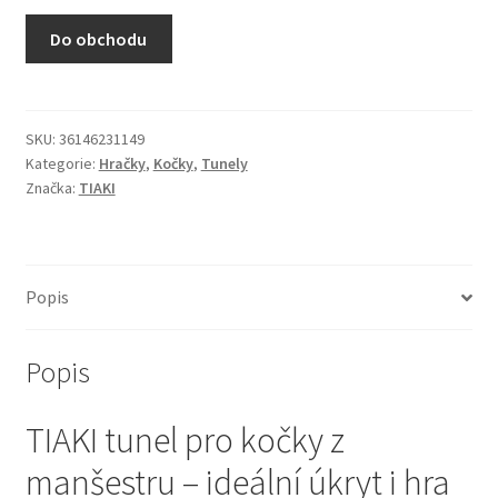
N&D Farmina pro kočky — Italské holistic krmivo
Do obchodu
Odpočívadla pro kočky
Pamlsky pro kočky
SKU:
36146231149
Kategorie:
Hračky
,
Kočky
,
Tunely
Značka:
TIAKI
Purizon pro kočky
Royal Canin pro kočky
Popis
Škrabadla pro kočky
Popis
Veterinární dieta pro kočky
TIAKI tunel pro kočky z
Vše pro psy — Krmivo, doplňky, vybavení
manšestru – ideální úkryt i hra
Boudy a výběhy