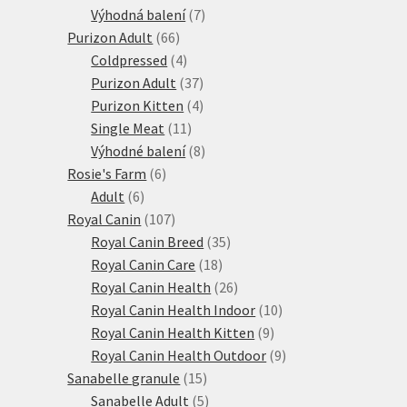
7
produktů
Výhodná balení
7
66
produktů
Purizon Adult
66
produktů
4
Coldpressed
4
produkty
37
Purizon Adult
37
produktů
4
Purizon Kitten
4
11
produkty
Single Meat
11
produktů
8
Výhodné balení
8
6
produktů
Rosie's Farm
6
6
produktů
Adult
6
produktů
107
Royal Canin
107
produktů
35
Royal Canin Breed
35
18
produktů
Royal Canin Care
18
produktů
26
Royal Canin Health
26
produktů
10
Royal Canin Health Indoor
10
9
produktů
Royal Canin Health Kitten
9
produktů
9
Royal Canin Health Outdoor
9
15
produktů
Sanabelle granule
15
produktů
5
Sanabelle Adult
5