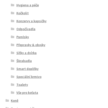
Hygiena a péče
Kočkolit
Konzervy a kapsičky
Odpočívadla
Pamlsky
Přepravky & obojky
Síťky a dvírka
Škrabadla
Smart doplňky
Speciální krmivo
Toalety
Vše pro koťata
Koně