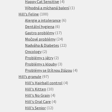
produkt
4
Happy Cat Sensitive
4
produkty
1
Výhodná a míchaná balení
1
100
produkt
Hill's Feline
100
produktů
6
Alergie a intolerance
6
6
produktů
Dentální hygiena
6
produktů
17
Gastro problémy
17
produktů
24
Močové problémy
24
produktů
22
Nadváha & Diabetes
22
2
produktů
Oncology
2
produkty
2
Problémy s játry
2
produkty
3
Problémy s klouby
3
produkty
4
Problémy se štítnou žlázou
4
97
produkty
Hill’s granule
97
produktů
4
Hill's Hairball control
4
10
produkty
Hill's Kitten
10
produktů
4
Hill's No Grain
4
produkty
4
Hill's Oral Care
4
12
produkty
Hill's Senior
12