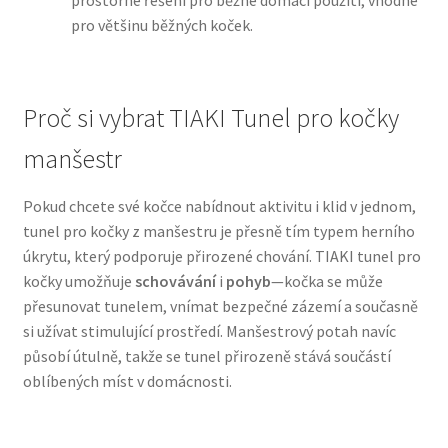
prostorné řešení pro běžné domácí použití, vhodné
pro většinu běžných koček.
N&D Farmina pro psy — Italské holistic krmivo
Oblečky pro psy
Proč si vybrat TIAKI Tunel pro kočky
manšestr
Pamlsky pro psy
Pokud chcete své kočce nabídnout aktivitu i klid v jednom,
Pelíšky pro psy
tunel pro kočky z manšestru je přesně tím typem herního
úkrytu, který podporuje přirozené chování. TIAKI tunel pro
Ortopedické pelíšky
kočky umožňuje
schovávání
i
pohyb
—kočka se může
přesunovat tunelem, vnímat bezpečné zázemí a současně
Přepravky pro psy
si užívat stimulující prostředí. Manšestrový potah navíc
působí útulně, takže se tunel přirozeně stává součástí
Purizon pro psy — Vysoký obsah masa, bez obilovin
oblíbených míst v domácnosti.
Royal Canin pro psy