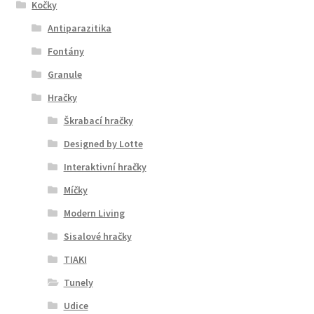
Kočky
Antiparazitika
Fontány
Granule
Hračky
Škrabací hračky
Designed by Lotte
Interaktivní hračky
Míčky
Modern Living
Sisalové hračky
TIAKI
Tunely
Udice