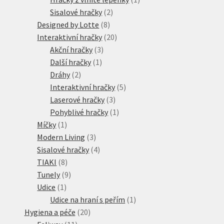
2
produkt
Sisalové hračky
2
8
produkty
Designed by Lotte
8
produktů
20
Interaktivní hračky
20
3
produktů
Akční hračky
3
1
produkty
Další hračky
1
2
produkt
Dráhy
2
produkty
5
Interaktivní hračky
5
3
produktů
Laserové hračky
3
produkty
1
Pohyblivé hračky
1
1
produkt
Míčky
1
produkt
3
Modern Living
3
produkty
4
Sisalové hračky
4
8
produkty
TIAKI
8
produktů
9
Tunely
9
1
produktů
Udice
1
produkt
1
Udice na hraní s peřím
1
20
produkt
Hygiena a péče
20
11
produktů