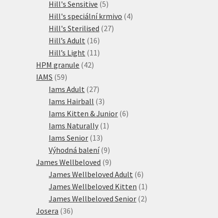
produktů
5
Hill's Sensitive
5
produktů
4
Hill's speciální krmivo
4
27
produkty
Hill's Sterilised
27
16
produktů
Hill’s Adult
16
produktů
11
Hill’s Light
11
42
produktů
HPM granule
42
59
produktů
IAMS
59
produktů
27
Iams Adult
27
produktů
3
Iams Hairball
3
produkty
6
Iams Kitten & Junior
6
1
produktů
Iams Naturally
1
13
produkt
Iams Senior
13
produktů
9
Výhodná balení
9
produktů
9
James Wellbeloved
9
produktů
6
James Wellbeloved Adult
6
produktů
1
James Wellbeloved Kitten
1
2
produkt
James Wellbeloved Senior
2
36
produkty
Josera
36