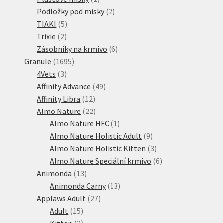
produkt
2
Podložky pod misky
2
5
produkty
TIAKI
5
2
produktů
Trixie
2
produkty
6
Zásobníky na krmivo
6
1695
produktů
Granule
1695
3
produktů
4Vets
3
produkty
49
Affinity Advance
49
12
produktů
Affinity Libra
12
produktů
22
Almo Nature
22
produktů
1
Almo Nature HFC
1
produkt
9
Almo Nature Holistic Adult
9
produktů
3
Almo Nature Holistic Kitten
3
produkty
6
Almo Nature Speciální krmivo
6
13
produktů
Animonda
13
produktů
13
Animonda Carny
13
27
produktů
Applaws Adult
27
15
produktů
Adult
15
produktů
3
Kitten
3