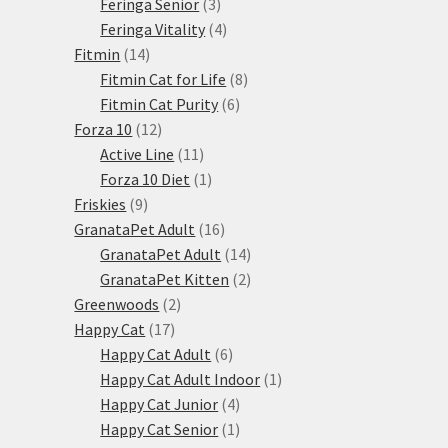
3
produkty
Feringa Senior
3
produkty
4
Feringa Vitality
4
14
produkty
Fitmin
14
produktů
8
Fitmin Cat for Life
8
6
produktů
Fitmin Cat Purity
6
12
produktů
Forza 10
12
produktů
11
Active Line
11
produktů
1
Forza 10 Diet
1
9
produkt
Friskies
9
produktů
16
GranataPet Adult
16
produktů
14
GranataPet Adult
14
produktů
2
GranataPet Kitten
2
2
produkty
Greenwoods
2
17
produkty
Happy Cat
17
produktů
6
Happy Cat Adult
6
produktů
1
Happy Cat Adult Indoor
1
4
produkt
Happy Cat Junior
4
produkty
1
Happy Cat Senior
1