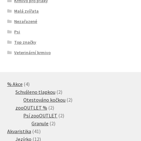
Krmivo pro ptáky
Malá zvířata
Nezařazené
Psi
Top značky
Veterinární krmivo
4
% Akce
4
produkty
2
Schváleno tlapkou
2
produkty
2
Otestováno kočkou
2
2
produkty
zooOUTLET %
2
produkty
2
Psí zooOUTLET
2
2
produkty
Granule
2
41
produkty
Akvaristika
41
produktů
12
Jezírko
12