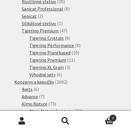
10
produkty
Rostlinné stelivo
10
produktů
8
Sanicat Professional
8
2
produktů
Sepicat
2
produkty
1
Silikátové stelivo
1
produkt
47
Tigerino Premium
47
produktů
8
Tigerino Crystals
8
produktů
8
Tigerino Performance
8
10
produktů
Tigerino Plantbased
10
11
produktů
Tigerino Premium
11
3
produktů
Tigerino XL Grain
3
6
produkty
Výhodné sety
6
produktů
2692
Konzervy a kapsičky
2692
6
produktů
4vets
6
produktů
7
Advance
7
produktů
73
Almo Nature
73
produktů
51
Almo Nature konzervy
51
8
produktů
Almo Nature Legend
8
0
Hledat:
Hledat
6
produktů
HFC Complete
6