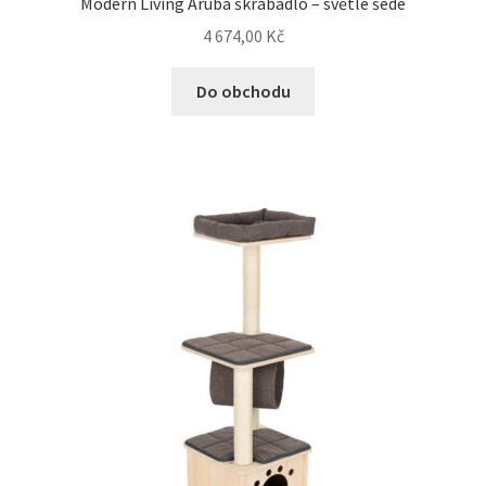
Modern Living Aruba škrabadlo – světle šedé
4 674,00
Kč
Do obchodu