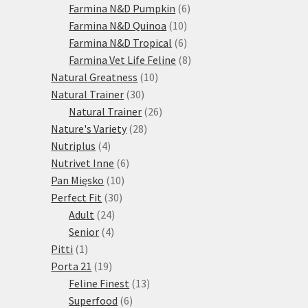
produktů
6
Farmina N&D Pumpkin
6
10
produktů
Farmina N&D Quinoa
10
produktů
6
Farmina N&D Tropical
6
produktů
8
Farmina Vet Life Feline
8
10
produktů
Natural Greatness
10
30
produktů
Natural Trainer
30
produktů
26
Natural Trainer
26
28
produktů
Nature's Variety
28
4
produktů
Nutriplus
4
produkty
6
Nutrivet Inne
6
10
produktů
Pan Mięsko
10
30
produktů
Perfect Fit
30
24
produktů
Adult
24
4
produktů
Senior
4
1
produkty
Pitti
1
produkt
19
Porta 21
19
produktů
13
Feline Finest
13
6
produktů
Superfood
6