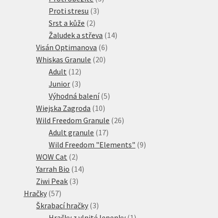
3
produkty
Proti stresu
3
2
produkty
Srst a kůže
2
produkty
14
Žaludek a střeva
14
6
produktů
Visán Optimanova
6
20
produktů
Whiskas Granule
20
12
produktů
Adult
12
3
produktů
Junior
3
produkty
5
Výhodná balení
5
10
produktů
Wiejska Zagroda
10
produktů
26
Wild Freedom Granule
26
17
produktů
Adult granule
17
produktů
9
Wild Freedom "Elements"
9
2
produktů
WOW Cat
2
produkty
14
Yarrah Bio
14
3
produktů
Ziwi Peak
3
57
produkty
Hračky
57
produktů
3
Škrabací hračky
3
produkty
1
Hračky z vlnité lepenky
1