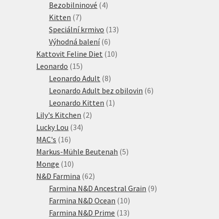
produktů
4
Bezobilninové
4
7
produkty
Kitten
7
produktů
13
Speciální krmivo
13
6
produktů
Výhodná balení
6
produktů
10
Kattovit Feline Diet
10
15
produktů
Leonardo
15
produktů
8
Leonardo Adult
8
produktů
6
Leonardo Adult bez obilovin
6
1
produktů
Leonardo Kitten
1
2
produkt
Lily's Kitchen
2
34
produkty
Lucky Lou
34
16
produktů
MAC's
16
produktů
5
Markus-Mühle Beutenah
5
10
produktů
Monge
10
produktů
62
N&D Farmina
62
produktů
9
Farmina N&D Ancestral Grain
9
10
produktů
Farmina N&D Ocean
10
13
produktů
Farmina N&D Prime
13