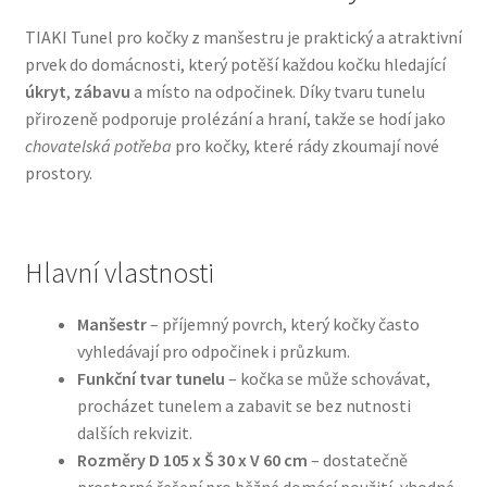
TIAKI Tunel pro kočky z manšestru je praktický a atraktivní
Bozita pro psy — Švédské krmivo s nordickou kvalitou
prvek do domácnosti, který potěší každou kočku hledající
úkryt
,
zábavu
a místo na odpočinek. Díky tvaru tunelu
Brit pro psy
přirozeně podporuje prolézání a hraní, takže se hodí jako
chovatelská potřeba
pro kočky, které rády zkoumají nové
Granule pro psy
prostory.
Natural Trainer pro psy — Italské krmivo s
přírodními složkami
Hlavní vlastnosti
Happy Dog — Německá kvalita a přirozené složení
Manšestr
– příjemný povrch, který kočky často
vyhledávají pro odpočinek i průzkum.
Hill’s pro psy
Funkční tvar tunelu
– kočka se může schovávat,
procházet tunelem a zabavit se bez nutnosti
Hračky pro psy
dalších rekvizit.
Rozměry D 105 x Š 30 x V 60 cm
– dostatečně
Konzervy a kapsičky pro psy