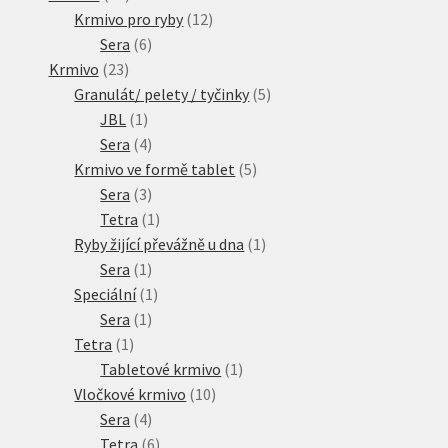
produktů
12
Krmivo pro ryby
12
6
produktů
Sera
6
23
produktů
Krmivo
23
produktů
5
Granulát/ pelety / tyčinky
5
1
produktů
JBL
1
produkt
4
Sera
4
produkty
5
Krmivo ve formě tablet
5
3
produktů
Sera
3
produkty
1
Tetra
1
produkt
1
Ryby žijící převážně u dna
1
1
produkt
Sera
1
produkt
1
Speciální
1
1
produkt
Sera
1
1
produkt
Tetra
1
produkt
1
Tabletové krmivo
1
10
produkt
Vločkové krmivo
10
4
produktů
Sera
4
produkty
6
Tetra
6