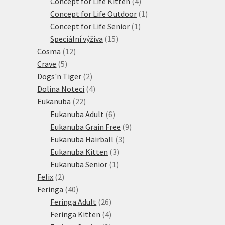
4
produkty
Concept for Life Kitten
4
produkty
1
Concept for Life Outdoor
1
1
produkt
Concept for Life Senior
1
15
produkt
Speciální výživa
15
12
produktů
Cosma
12
5
produktů
Crave
5
produktů
2
Dogs'n Tiger
2
produkty
4
Dolina Noteci
4
22
produkty
Eukanuba
22
produktů
6
Eukanuba Adult
6
produktů
9
Eukanuba Grain Free
9
3
produktů
Eukanuba Hairball
3
3
produkty
Eukanuba Kitten
3
1
produkty
Eukanuba Senior
1
2
produkt
Felix
2
produkty
40
Feringa
40
produktů
26
Feringa Adult
26
produktů
4
Feringa Kitten
4