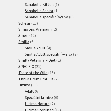
produktů
1
Sanabelle Kitten
1
1
produkt
Sanabelle Senior
1
produkt
8
Sanabelle speciální výživa
8
28
produktů
Schesir
28
produktů
2
Simpsons Premium
2
12
produkty
Směsi
12
6
produktů
Smilla
6
produktů
4
Smilla Adult
4
produkty
2
Smilla Adult speciální výživa
2
2
produkty
Smilla Veterinary Diet
2
21
produkty
SPECIFIC
21
produktů
15
Taste of the Wild
15
produktů
2
Thrive PremiumPlus
2
33
produkty
Ultima
33
produktů
6
Adult
6
produktů
6
Speciální krmivo
6
2
produktů
Ultima Nature
2
produkty
19
Ultima Sterilised
19