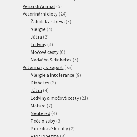
5
produktů
Venandi Animal
5
produktů
24
Veterinární diety
24
produktů
3
Žaludek a střeva
3
4
produkty
Alergie
4
2
produkty
Játra
2
produkty
4
Ledviny
4
produkty
6
Močové cesty
6
produktů
5
Nadváha & diabetes
5
75
produktů
Veterinary & Expert
75
produktů
9
Alergie a intolerance
9
3
produktů
Diabetes
3
4
produkty
Játra
4
produkty
21
Ledviny a močové cesty
21
7
produktů
Mature
7
produktů
4
Neutered
4
produkty
3
Péče o zuby
3
produkty
2
Pro zdravé klouby
2
3
produkty
Proti obezitě
3