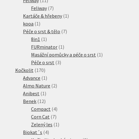
Feliway
11
produktů
7
Feliway
7
produktů
1
Kartáče & hřebeny
1
1
produkt
kooa
1
produkt
7
Péče o srst & tělo
7
1
produktů
8in1
1
produkt
1
FURminator
1
produkt
1
Masážní pomůcky a péče o srst
1
3
produkt
Péče o srst
3
170
produkty
Kočkolit
170
produktů
1
Advance
1
produkt
2
Almo Nature
2
1
produkty
Anibest
1
12
produkt
Benek
12
produktů
4
Compact
4
7
produkty
Corn Cat
7
produktů
1
Zelený les
1
4
produkt
Biokat´s
4