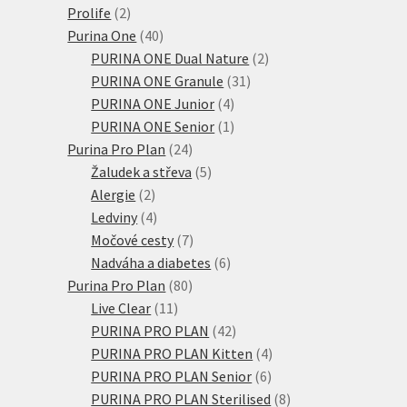
2
produktů
Prolife
2
produkty
40
Purina One
40
produktů
2
PURINA ONE Dual Nature
2
31
produkty
PURINA ONE Granule
31
4
produktů
PURINA ONE Junior
4
produkty
1
PURINA ONE Senior
1
24
produkt
Purina Pro Plan
24
produktů
5
Žaludek a střeva
5
2
produktů
Alergie
2
produkty
4
Ledviny
4
produkty
7
Močové cesty
7
produktů
6
Nadváha a diabetes
6
80
produktů
Purina Pro Plan
80
11
produktů
Live Clear
11
produktů
42
PURINA PRO PLAN
42
produktů
4
PURINA PRO PLAN Kitten
4
6
produkty
PURINA PRO PLAN Senior
6
produktů
8
PURINA PRO PLAN Sterilised
8