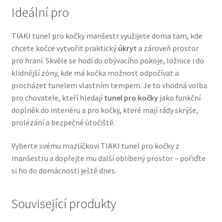
Ideální pro
Veterinární dieta pro psy
TIAKI tunel pro kočky manšestr využijete doma tam, kde
Vodítka a obojky
chcete kočce vytvořit praktický
úkryt
a zároveň prostor
pro hraní. Skvěle se hodí do obývacího pokoje, ložnice i do
Wolf of Wilderness
klidnější zóny, kde má kočka možnost odpočívat a
procházet tunelem vlastním tempem. Je to vhodná volba
pro chovatele, kteří hledají
tunel pro kočky
jako funkční
doplněk do interiéru a pro kočky, které mají rády skrýše,
prolézání a bezpečné útočiště.
Vyberte svému mazlíčkovi TIAKI tunel pro kočky z
manšestru a dopřejte mu další oblíbený prostor – pořiďte
si ho do domácnosti ještě dnes.
Související produkty