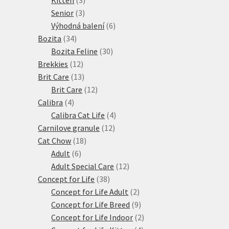
3
produkty
Senior
3
produkty
6
Výhodná balení
6
34
produktů
Bozita
34
produktů
30
Bozita Feline
30
12
produktů
Brekkies
12
produktů
13
Brit Care
13
produktů
12
Brit Care
12
4
produktů
Calibra
4
produkty
4
Calibra Cat Life
4
12
produkty
Carnilove granule
12
18
produktů
Cat Chow
18
6
produktů
Adult
6
produktů
12
Adult Special Care
12
38
produktů
Concept for Life
38
produktů
2
Concept for Life Adult
2
produkty
9
Concept for Life Breed
9
produktů
2
Concept for Life Indoor
2