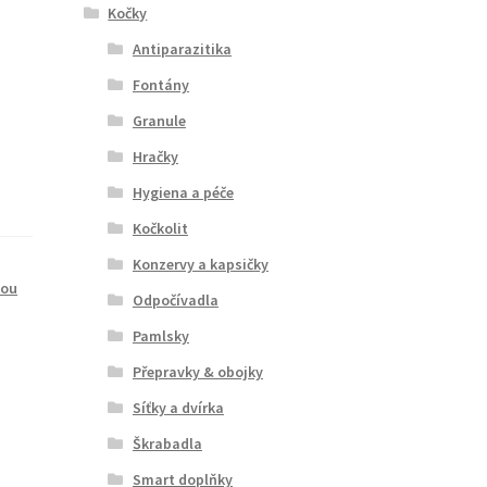
Kočky
Antiparazitika
Fontány
Granule
Hračky
Hygiena a péče
Kočkolit
Konzervy a kapsičky
nou
Odpočívadla
Pamlsky
Přepravky & obojky
Síťky a dvírka
Škrabadla
Smart doplňky