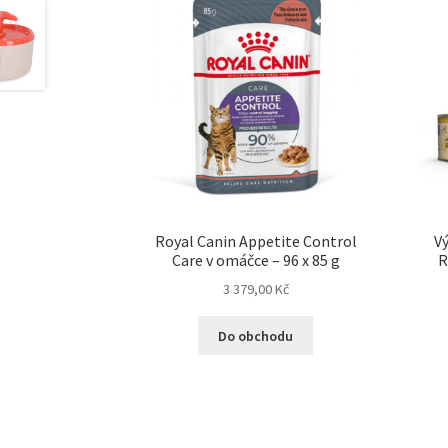
Royal Canin Appetite Control
Vý
Care v omáčce – 96 x 85 g
R
3 379,00
Kč
Do obchodu