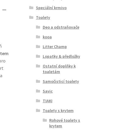
 –
Speciální krmivo
Toalety
Deo a odstraňovače
kooa
ň
Litter Champ
ytem
Lopatky & předložky
pro
Ostatní doplňky k
rt
toaletám
 a
Samočisticí toalety
Savic
TIAKI
Toalety s krytem
Rohové toalety s
krytem