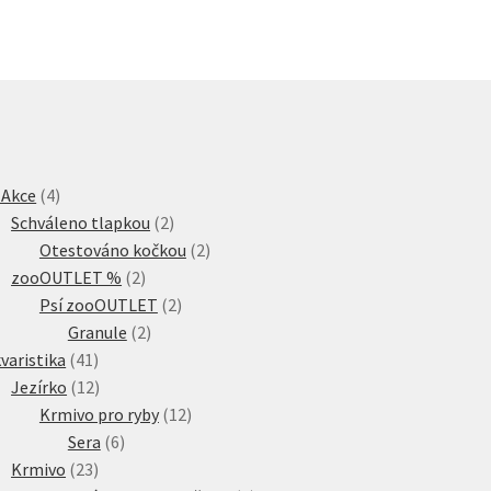
4
 Akce
4
produkty
2
Schváleno tlapkou
2
produkty
2
Otestováno kočkou
2
2
produkty
zooOUTLET %
2
produkty
2
Psí zooOUTLET
2
2
produkty
Granule
2
41
produkty
varistika
41
produktů
12
Jezírko
12
produktů
12
Krmivo pro ryby
12
6
produktů
Sera
6
23
produktů
Krmivo
23