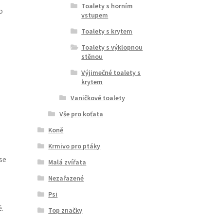
Toalety s horním
o
vstupem
Toalety s krytem
Toalety s výklopnou
stěnou
Výjimečné toalety s
krytem
Vaničkové toalety
Vše pro koťata
Koně
Krmivo pro ptáky
se
Malá zvířata
Nezařazené
Psi
.
Top značky