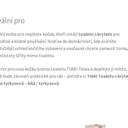
eální pro
lní volba pro majitele koček, kteří chtějí
toaletu s krytem
pro
dlné a klidné používání. Hodí se do domácností, kde oceníte
tičtější vzhled kočičího vybavení a současně chcete zamezit tomu,
ečistoty šířily mimo toaletu.
rte pro svou kočku krytou toaletu TIAKI Teala a dopřejte jí místo,
é bude zároveň praktické pro vás – pořiďte si
TIAKI Toaletu s kry
a tyrkysová – bílá / tyrkysová
.