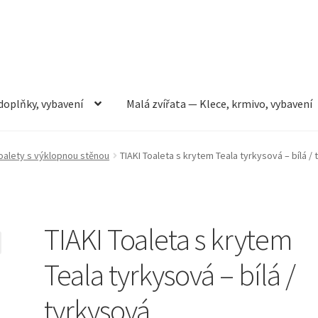
doplňky, vybavení
Malá zvířata — Klece, krmivo, vybavení
rmivo, vybavení
Můj účet
Obchod
Pokladna
Vše pro kočky
oalety s výklopnou stěnou
TIAKI Toaleta s krytem Teala tyrkysová – bílá /
TIAKI Toaleta s krytem
Teala tyrkysová – bílá /
tyrkysová