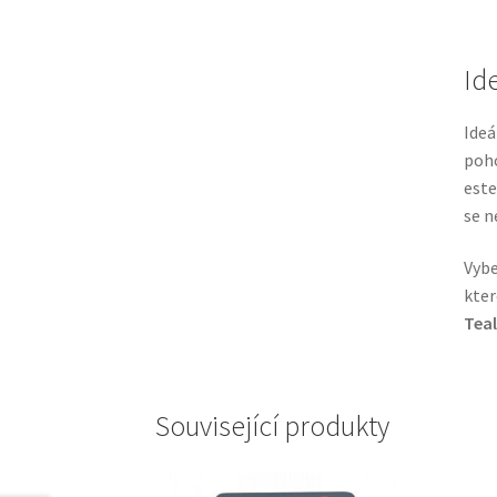
Id
Ideá
poho
este
se n
Vybe
kter
Teal
Související produkty