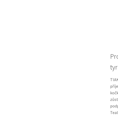
Pr
tyr
TIAK
příj
kočk
zůst
podp
Teal