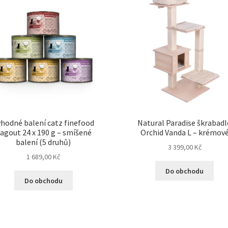
hodné balení catz finefood
Natural Paradise škrabad
agout 24 x 190 g – smíšené
Orchid Vanda L – krémov
balení (5 druhů)
3 399,00
Kč
1 689,00
Kč
Do obchodu
Do obchodu