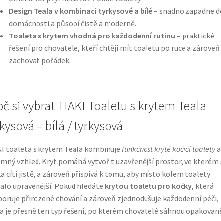
Design Teala v kombinaci tyrkysové a bílé
– snadno zapadne d
domácnosti a působí čistě a moderně.
Toaleta s krytem vhodná pro každodenní rutinu
– praktické
řešení pro chovatele, kteří chtějí mít toaletu po ruce a zároveň
zachovat pořádek.
oč si vybrat TIAKI Toaletu s krytem Teala
kysová – bílá / tyrkysová
I toaleta s krytem Teala kombinuje
funkčnost kryté kočičí toalety
a
emný vzhled. Kryt pomáhá vytvořit uzavřenější prostor, ve kterém 
a cítí jistě, a zároveň přispívá k tomu, aby místo kolem toalety
alo upravenější. Pokud hledáte
krytou toaletu pro kočky
, která
oruje přirozené chování a zároveň zjednodušuje každodenní péči,
a je přesně ten typ řešení, po kterém chovatelé sáhnou opakovaně