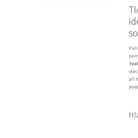
TI
id
s
Poři
pomá
Teal
všec
při 
podp
Hl