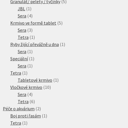
produktů
5
Granulát/ pelety / tyčinky
5
1
produktů
JBL
1
produkt
4
Sera
4
produkty
5
Krmivo ve formě tablet
5
3
produktů
Sera
3
produkty
1
Tetra
1
produkt
1
Ryby žijící převážně u dna
1
1
produkt
Sera
1
produkt
1
Speciální
1
1
produkt
Sera
1
1
produkt
Tetra
1
produkt
1
Tabletové krmivo
1
10
produkt
Vločkové krmivo
10
4
produktů
Sera
4
produkty
6
Tetra
6
produktů
2
Péče o akvárium
2
produkty
1
Boj proti řasám
1
1
produkt
Tetra
1