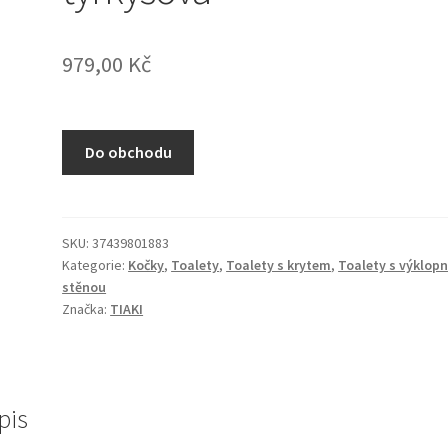
979,00
Kč
Do obchodu
SKU:
37439801883
Kategorie:
Kočky
,
Toalety
,
Toalety s krytem
,
Toalety s výklop
stěnou
Značka:
TIAKI
pis