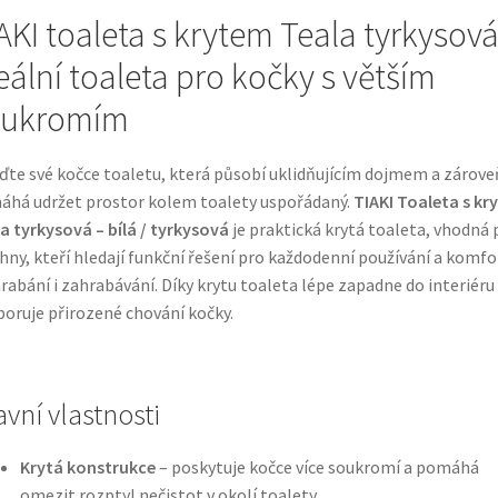
AKI toaleta s krytem Teala tyrkysová
eální toaleta pro kočky s větším
oukromím
ďte své kočce toaletu, která působí uklidňujícím dojmem a zárove
há udržet prostor kolem toalety uspořádaný.
TIAKI Toaleta s kr
a tyrkysová – bílá / tyrkysová
je praktická krytá toaleta, vhodná 
hny, kteří hledají funkční řešení pro každodenní používání a komfo
hrabání i zahrabávání. Díky krytu toaleta lépe zapadne do interiéru
oruje přirozené chování kočky.
avní vlastnosti
Krytá konstrukce
– poskytuje kočce více soukromí a pomáhá
omezit rozptyl nečistot v okolí toalety.