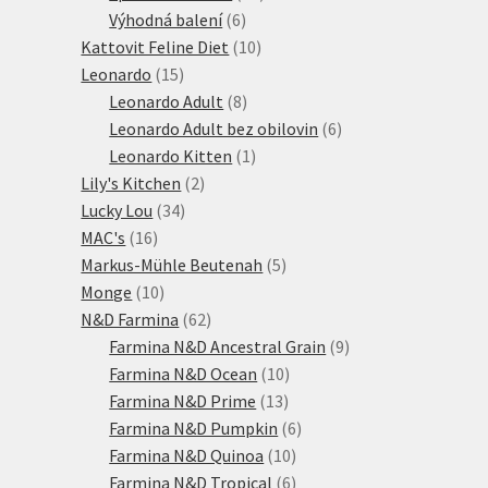
6
produktů
Výhodná balení
6
produktů
10
Kattovit Feline Diet
10
15
produktů
Leonardo
15
produktů
8
Leonardo Adult
8
produktů
6
Leonardo Adult bez obilovin
6
1
produktů
Leonardo Kitten
1
2
produkt
Lily's Kitchen
2
34
produkty
Lucky Lou
34
16
produktů
MAC's
16
produktů
5
Markus-Mühle Beutenah
5
10
produktů
Monge
10
produktů
62
N&D Farmina
62
produktů
9
Farmina N&D Ancestral Grain
9
10
produktů
Farmina N&D Ocean
10
13
produktů
Farmina N&D Prime
13
produktů
6
Farmina N&D Pumpkin
6
10
produktů
Farmina N&D Quinoa
10
produktů
6
Farmina N&D Tropical
6