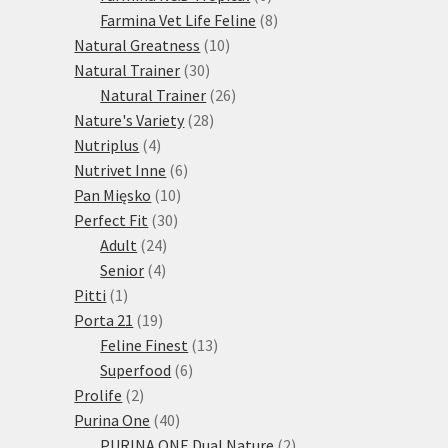
produktů
8
Farmina Vet Life Feline
8
10
produktů
Natural Greatness
10
30
produktů
Natural Trainer
30
produktů
26
Natural Trainer
26
28
produktů
Nature's Variety
28
4
produktů
Nutriplus
4
produkty
6
Nutrivet Inne
6
10
produktů
Pan Mięsko
10
30
produktů
Perfect Fit
30
24
produktů
Adult
24
4
produktů
Senior
4
1
produkty
Pitti
1
produkt
19
Porta 21
19
produktů
13
Feline Finest
13
6
produktů
Superfood
6
2
produktů
Prolife
2
produkty
40
Purina One
40
produktů
2
PURINA ONE Dual Nature
2