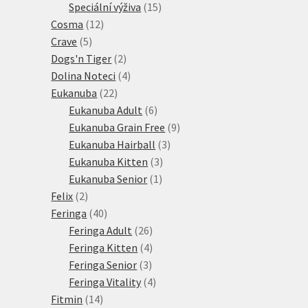
15
produkt
Speciální výživa
15
12
produktů
Cosma
12
5
produktů
Crave
5
produktů
2
Dogs'n Tiger
2
produkty
4
Dolina Noteci
4
22
produkty
Eukanuba
22
produktů
6
Eukanuba Adult
6
produktů
9
Eukanuba Grain Free
9
3
produktů
Eukanuba Hairball
3
3
produkty
Eukanuba Kitten
3
1
produkty
Eukanuba Senior
1
2
produkt
Felix
2
produkty
40
Feringa
40
produktů
26
Feringa Adult
26
produktů
4
Feringa Kitten
4
3
produkty
Feringa Senior
3
produkty
4
Feringa Vitality
4
14
produkty
Fitmin
14