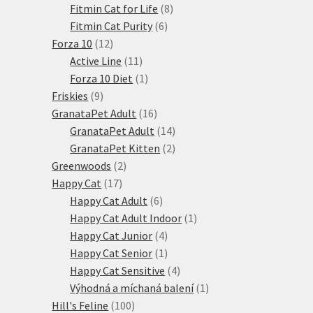
produktů
8
Fitmin Cat for Life
8
6
produktů
Fitmin Cat Purity
6
12
produktů
Forza 10
12
produktů
11
Active Line
11
produktů
1
Forza 10 Diet
1
9
produkt
Friskies
9
produktů
16
GranataPet Adult
16
produktů
14
GranataPet Adult
14
produktů
2
GranataPet Kitten
2
2
produkty
Greenwoods
2
17
produkty
Happy Cat
17
produktů
6
Happy Cat Adult
6
produktů
1
Happy Cat Adult Indoor
1
4
produkt
Happy Cat Junior
4
produkty
1
Happy Cat Senior
1
produkt
4
Happy Cat Sensitive
4
produkty
1
Výhodná a míchaná balení
1
100
produkt
Hill's Feline
100