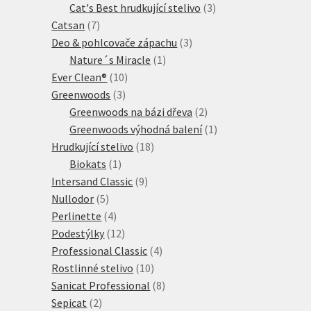
produkty
3
Cat's Best hrudkující stelivo
3
7
produkty
Catsan
7
produktů
3
Deo & pohlcovače zápachu
3
1
produkty
Nature´s Miracle
1
10
produkt
Ever Clean®
10
3
produktů
Greenwoods
3
produkty
2
Greenwoods na bázi dřeva
2
produkty
1
Greenwoods výhodná balení
1
18
produkt
Hrudkující stelivo
18
1
produktů
Biokats
1
produkt
9
Intersand Classic
9
5
produktů
Nullodor
5
produktů
4
Perlinette
4
produkty
12
Podestýlky
12
produktů
4
Professional Classic
4
10
produkty
Rostlinné stelivo
10
produktů
8
Sanicat Professional
8
2
produktů
Sepicat
2