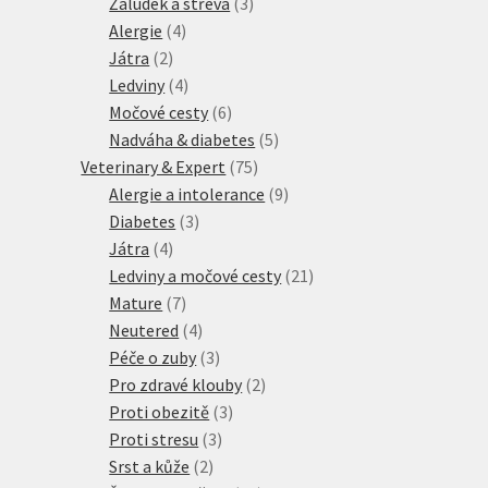
produktů
3
Žaludek a střeva
3
4
produkty
Alergie
4
2
produkty
Játra
2
produkty
4
Ledviny
4
produkty
6
Močové cesty
6
produktů
5
Nadváha & diabetes
5
75
produktů
Veterinary & Expert
75
produktů
9
Alergie a intolerance
9
3
produktů
Diabetes
3
4
produkty
Játra
4
produkty
21
Ledviny a močové cesty
21
7
produktů
Mature
7
produktů
4
Neutered
4
produkty
3
Péče o zuby
3
produkty
2
Pro zdravé klouby
2
3
produkty
Proti obezitě
3
3
produkty
Proti stresu
3
2
produkty
Srst a kůže
2