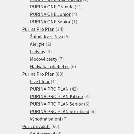
31
produkty
PURINA ONE Granule
31
4
produktů
PURINA ONE Junior
4
produkty
1
PURINA ONE Senior
1
24
produkt
Purina Pro Plan
24
produktů
5
Žaludek a střeva
5
2
produktů
Alergie
2
produkty
4
Ledviny
4
produkty
7
Močové cesty
7
produktů
6
Nadváha a diabetes
6
80
produktů
Purina Pro Plan
80
11
produktů
Live Clear
11
produktů
42
PURINA PRO PLAN
42
produktů
4
PURINA PRO PLAN Kitten
4
6
produkty
PURINA PRO PLAN Senior
6
produktů
8
PURINA PRO PLAN Sterilised
8
7
produktů
Výhodná balení
7
66
produktů
Purizon Adult
66
produktů
4
Coldpressed
4