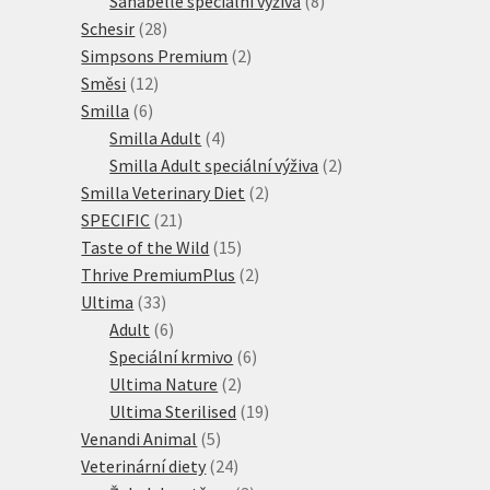
Sanabelle speciální výživa
8
28
produktů
Schesir
28
produktů
2
Simpsons Premium
2
12
produkty
Směsi
12
6
produktů
Smilla
6
produktů
4
Smilla Adult
4
produkty
2
Smilla Adult speciální výživa
2
2
produkty
Smilla Veterinary Diet
2
21
produkty
SPECIFIC
21
produktů
15
Taste of the Wild
15
produktů
2
Thrive PremiumPlus
2
33
produkty
Ultima
33
produktů
6
Adult
6
produktů
6
Speciální krmivo
6
2
produktů
Ultima Nature
2
produkty
19
Ultima Sterilised
19
5
produktů
Venandi Animal
5
produktů
24
Veterinární diety
24