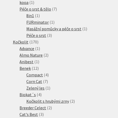
1
produkt
kooa
1
produkt
7
Péče o srst & tělo
7
1
produktů
8in1
1
produkt
1
FURminator
1
produkt
1
Masážní pomůcky a péče o srst
1
3
produkt
Péče o srst
3
170
produkty
Kočkolit
170
produktů
1
Advance
1
produkt
2
Almo Nature
2
1
produkty
Anibest
1
12
produkt
Benek
12
produktů
4
Compact
4
7
produkty
Corn Cat
7
produktů
1
Zelený les
1
4
produkt
Biokat´s
4
produkty
2
Kočkolit s hrubými zrny
2
2
produkty
Breeder Celect
2
3
produkty
Cat's Best
3