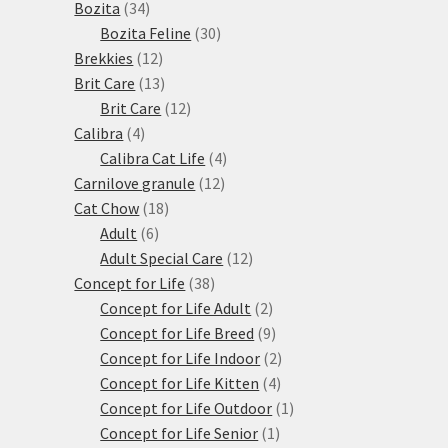
34
produktů
Bozita
34
produktů
30
Bozita Feline
30
12
produktů
Brekkies
12
produktů
13
Brit Care
13
produktů
12
Brit Care
12
4
produktů
Calibra
4
produkty
4
Calibra Cat Life
4
12
produkty
Carnilove granule
12
18
produktů
Cat Chow
18
6
produktů
Adult
6
produktů
12
Adult Special Care
12
38
produktů
Concept for Life
38
produktů
2
Concept for Life Adult
2
produkty
9
Concept for Life Breed
9
produktů
2
Concept for Life Indoor
2
4
produkty
Concept for Life Kitten
4
produkty
1
Concept for Life Outdoor
1
1
produkt
Concept for Life Senior
1