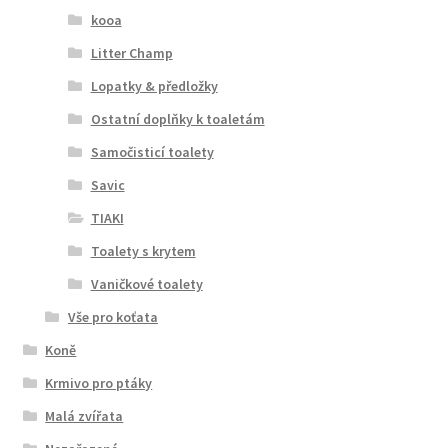
kooa
Litter Champ
Lopatky & předložky
Ostatní doplňky k toaletám
Samočisticí toalety
Savic
TIAKI
Toalety s krytem
Vaničkové toalety
Vše pro koťata
Koně
Krmivo pro ptáky
Malá zvířata