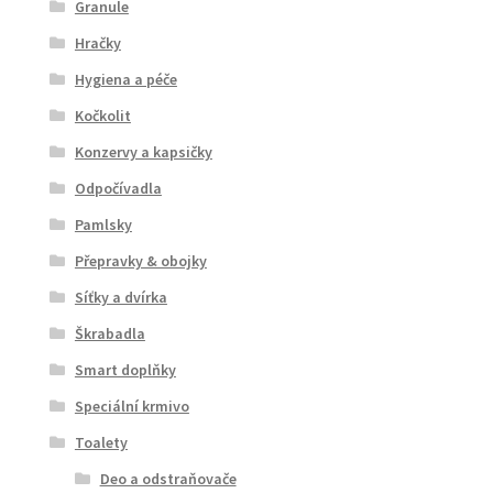
Granule
Hračky
Hygiena a péče
Kočkolit
Konzervy a kapsičky
Odpočívadla
Pamlsky
Přepravky & obojky
Síťky a dvírka
Škrabadla
Smart doplňky
Speciální krmivo
Toalety
Deo a odstraňovače