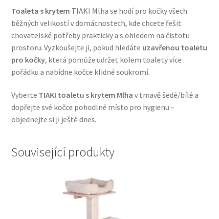
Toaleta s krytem
TIAKI Mlha se hodí pro kočky všech
Veterinární dieta pro psy
běžných velikostí v domácnostech, kde chcete řešit
chovatelské potřeby prakticky a s ohledem na čistotu
Vodítka a obojky
prostoru. Vyzkoušejte ji, pokud hledáte
uzavřenou toaletu
pro kočky
, která pomůže udržet kolem toalety více
Wolf of Wilderness
pořádku a nabídne kočce klidné soukromí.
Vyberte
TIAKI toaletu s krytem Mlha
v tmavě šedé/bílé a
dopřejte své kočce pohodlné místo pro hygienu –
objednejte si ji ještě dnes.
Související produkty