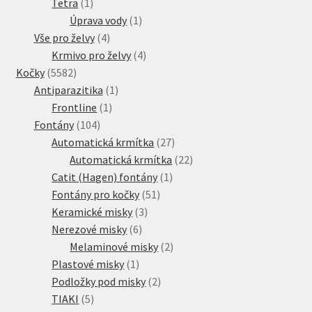
1
produkt
Tetra
1
produkt
1
Úprava vody
1
4
produkt
Vše pro želvy
4
produkty
4
Krmivo pro želvy
4
5582
produkty
Kočky
5582
produktů
1
Antiparazitika
1
1
produkt
Frontline
1
104
produkt
Fontány
104
produktů
27
Automatická krmítka
27
produktů
22
Automatická krmítka
22
1
produktů
Catit (Hagen) fontány
1
51
produkt
Fontány pro kočky
51
3
produktů
Keramické misky
3
6
produkty
Nerezové misky
6
produktů
2
Melaminové misky
2
1
produkty
Plastové misky
1
produkt
2
Podložky pod misky
2
5
produkty
TIAKI
5