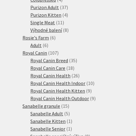
produkty
37
Purizon Adult
37
produktů
4
Purizon Kitten
4
11
produkty
Single Meat
11
produktů
8
Výhodné balení
8
6
produktů
Rosie's Farm
6
6
produktů
Adult
6
produktů
107
Royal Canin
107
produktů
35
Royal Canin Breed
35
18
produktů
Royal Canin Care
18
produktů
26
Royal Canin Health
26
produktů
10
Royal Canin Health Indoor
10
9
produktů
Royal Canin Health Kitten
9
produktů
9
Royal Canin Health Outdoor
9
15
produktů
Sanabelle granule
15
produktů
5
Sanabelle Adult
5
produktů
1
Sanabelle Kitten
1
1
produkt
Sanabelle Senior
1
produkt
8