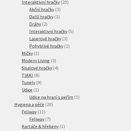
produktů
20
Interaktivní hračky
20
3
produktů
Akční hračky
3
1
produkty
Další hračky
1
2
produkt
Dráhy
2
produkty
5
Interaktivní hračky
5
3
produktů
Laserové hračky
3
produkty
1
Pohyblivé hračky
1
1
produkt
Míčky
1
produkt
3
Modern Living
3
produkty
4
Sisalové hračky
4
8
produkty
TIAKI
8
produktů
9
Tunely
9
1
produktů
Udice
1
produkt
1
Udice na hraní s peřím
1
20
produkt
Hygiena a péče
20
11
produktů
Feliway
11
produktů
7
Feliway
7
produktů
1
Kartáče & hřebeny
1