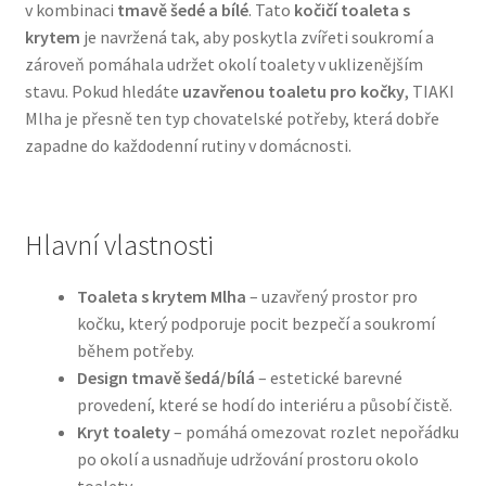
v kombinaci
tmavě šedé a bílé
. Tato
kočičí toaleta s
krytem
je navržená tak, aby poskytla zvířeti soukromí a
Bozita pro psy — Švédské krmivo s nordickou kvalitou
zároveň pomáhala udržet okolí toalety v uklizenějším
stavu. Pokud hledáte
uzavřenou toaletu pro kočky
, TIAKI
Brit pro psy
Mlha je přesně ten typ chovatelské potřeby, která dobře
zapadne do každodenní rutiny v domácnosti.
Granule pro psy
Natural Trainer pro psy — Italské krmivo s
Hlavní vlastnosti
přírodními složkami
Toaleta s krytem Mlha
– uzavřený prostor pro
Happy Dog — Německá kvalita a přirozené složení
kočku, který podporuje pocit bezpečí a soukromí
během potřeby.
Hill’s pro psy
Design tmavě šedá/bílá
– estetické barevné
provedení, které se hodí do interiéru a působí čistě.
Hračky pro psy
Kryt toalety
– pomáhá omezovat rozlet nepořádku
po okolí a usnadňuje udržování prostoru okolo
Konzervy a kapsičky pro psy