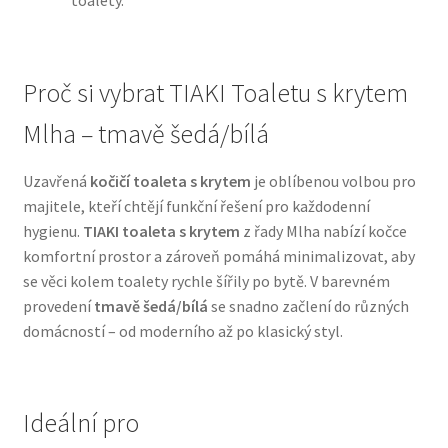
toalety.
N&D Farmina pro psy — Italské holistic krmivo
Proč si vybrat TIAKI Toaletu s krytem
Oblečky pro psy
Mlha – tmavě šedá/bílá
Pamlsky pro psy
Uzavřená
kočičí toaleta s krytem
je oblíbenou volbou pro
majitele, kteří chtějí funkční řešení pro každodenní
Pelíšky pro psy
hygienu.
TIAKI toaleta s krytem
z řady Mlha nabízí kočce
komfortní prostor a zároveň pomáhá minimalizovat, aby
Ortopedické pelíšky
se věci kolem toalety rychle šířily po bytě. V barevném
provedení
tmavě šedá/bílá
se snadno začlení do různých
Přepravky pro psy
domácností – od moderního až po klasický styl.
Purizon pro psy — Vysoký obsah masa, bez obilovin
Ideální pro
Royal Canin pro psy