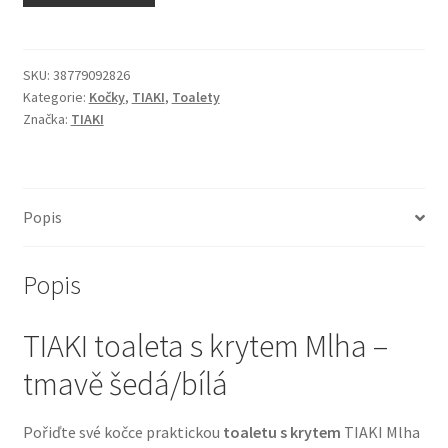
N&D Farmina pro kočky — Italské holistic krmivo
Odpočívadla pro kočky
SKU:
38779092826
Kategorie:
Kočky
,
TIAKI
,
Toalety
Značka:
TIAKI
Pamlsky pro kočky
Purizon pro kočky
Popis
Royal Canin pro kočky
Popis
Škrabadla pro kočky
TIAKI toaleta s krytem Mlha –
Veterinární dieta pro kočky
tmavě šedá/bílá
Vše pro psy — Krmivo, doplňky, vybavení
Pořiďte své kočce praktickou
toaletu s krytem
TIAKI Mlha
Boudy a výběhy