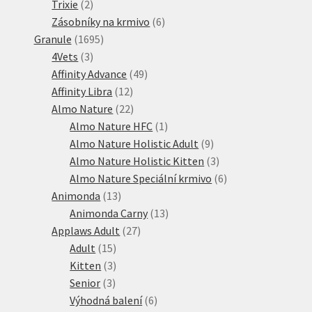
2
produktů
Trixie
2
produkty
6
Zásobníky na krmivo
6
1695
produktů
Granule
1695
3
produktů
4Vets
3
produkty
49
Affinity Advance
49
12
produktů
Affinity Libra
12
produktů
22
Almo Nature
22
produktů
1
Almo Nature HFC
1
produkt
9
Almo Nature Holistic Adult
9
produktů
3
Almo Nature Holistic Kitten
3
produkty
6
Almo Nature Speciální krmivo
6
13
produktů
Animonda
13
produktů
13
Animonda Carny
13
27
produktů
Applaws Adult
27
15
produktů
Adult
15
produktů
3
Kitten
3
3
produkty
Senior
3
produkty
6
Výhodná balení
6