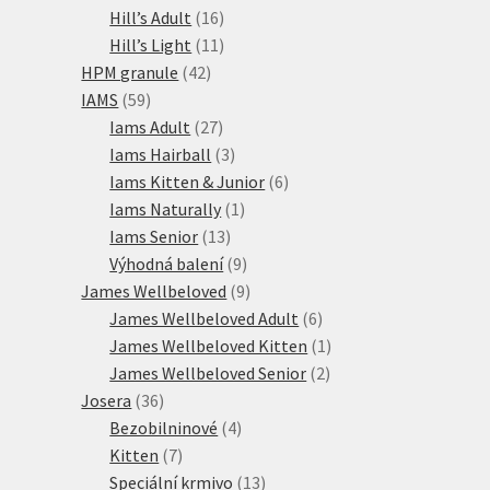
16
produktů
Hill’s Adult
16
produktů
11
Hill’s Light
11
42
produktů
HPM granule
42
59
produktů
IAMS
59
produktů
27
Iams Adult
27
produktů
3
Iams Hairball
3
produkty
6
Iams Kitten & Junior
6
1
produktů
Iams Naturally
1
13
produkt
Iams Senior
13
produktů
9
Výhodná balení
9
produktů
9
James Wellbeloved
9
produktů
6
James Wellbeloved Adult
6
produktů
1
James Wellbeloved Kitten
1
2
produkt
James Wellbeloved Senior
2
36
produkty
Josera
36
produktů
4
Bezobilninové
4
7
produkty
Kitten
7
produktů
13
Speciální krmivo
13