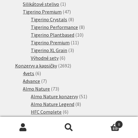
produkty
1
Silikátové stelivo
1
produkt
47
Tigerino Premium
47
produktů
8
Tigerino Crystals
8
produktů
8
Tigerino Performance
8
10
produktů
Tigerino Plantbased
10
11
produktů
Tigerino Premium
11
3
produktů
Tigerino XL Grain
3
6
produkty
Výhodné sety
6
produktů
2692
Konzervy a kapsičky
2692
6
produktů
4vets
6
produktů
7
Advance
7
produktů
73
Almo Nature
73
produktů
51
Almo Nature konzervy
51
8
produktů
Almo Nature Legend
8
6
produktů
HFC Complete
6
7
produktů
HFC kapsičky
7
0
produktů
95
animonda Carny
95
Hledat:
Hledat
produktů
6
animonda Carny Adult Single Protein
6