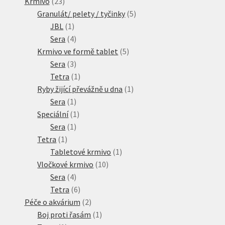
23
produktů
Krmivo
23
produktů
5
Granulát/ pelety / tyčinky
5
1
produktů
JBL
1
produkt
4
Sera
4
produkty
5
Krmivo ve formě tablet
5
3
produktů
Sera
3
produkty
1
Tetra
1
produkt
1
Ryby žijící převážně u dna
1
1
produkt
Sera
1
produkt
1
Speciální
1
1
produkt
Sera
1
1
produkt
Tetra
1
produkt
1
Tabletové krmivo
1
10
produkt
Vločkové krmivo
10
4
produktů
Sera
4
produkty
6
Tetra
6
produktů
2
Péče o akvárium
2
produkty
1
Boj proti řasám
1