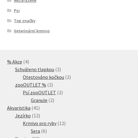
Nezařazené
Psi
Top značky
Veterinární krmivo
4
% Akce
4
produkty
2
Schváleno tlapkou
2
produkty
2
Otestováno kočkou
2
2
produkty
zooOUTLET %
2
produkty
2
Psí zooOUTLET
2
2
produkty
Granule
2
41
produkty
Akvaristika
41
produktů
12
Jezírko
12
produktů
12
Krmivo pro ryby
12
6
produktů
Sera
6