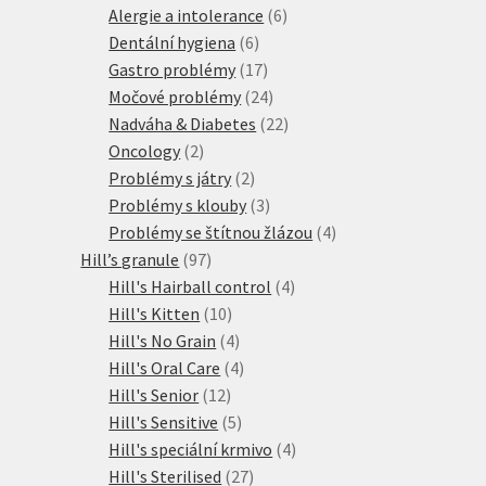
produktů
6
Alergie a intolerance
6
6
produktů
Dentální hygiena
6
produktů
17
Gastro problémy
17
produktů
24
Močové problémy
24
produktů
22
Nadváha & Diabetes
22
2
produktů
Oncology
2
produkty
2
Problémy s játry
2
produkty
3
Problémy s klouby
3
produkty
4
Problémy se štítnou žlázou
4
97
produkty
Hill’s granule
97
produktů
4
Hill's Hairball control
4
10
produkty
Hill's Kitten
10
produktů
4
Hill's No Grain
4
produkty
4
Hill's Oral Care
4
12
produkty
Hill's Senior
12
produktů
5
Hill's Sensitive
5
produktů
4
Hill's speciální krmivo
4
27
produkty
Hill's Sterilised
27