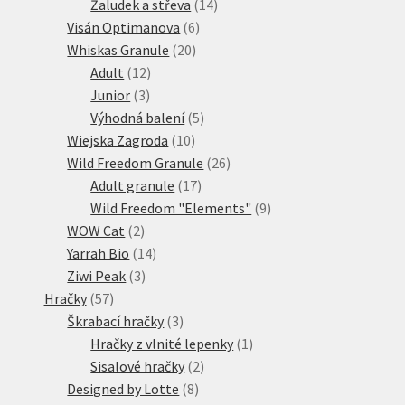
produkty
14
Žaludek a střeva
14
6
produktů
Visán Optimanova
6
20
produktů
Whiskas Granule
20
12
produktů
Adult
12
3
produktů
Junior
3
produkty
5
Výhodná balení
5
10
produktů
Wiejska Zagroda
10
produktů
26
Wild Freedom Granule
26
17
produktů
Adult granule
17
produktů
9
Wild Freedom "Elements"
9
2
produktů
WOW Cat
2
produkty
14
Yarrah Bio
14
3
produktů
Ziwi Peak
3
57
produkty
Hračky
57
produktů
3
Škrabací hračky
3
produkty
1
Hračky z vlnité lepenky
1
2
produkt
Sisalové hračky
2
8
produkty
Designed by Lotte
8