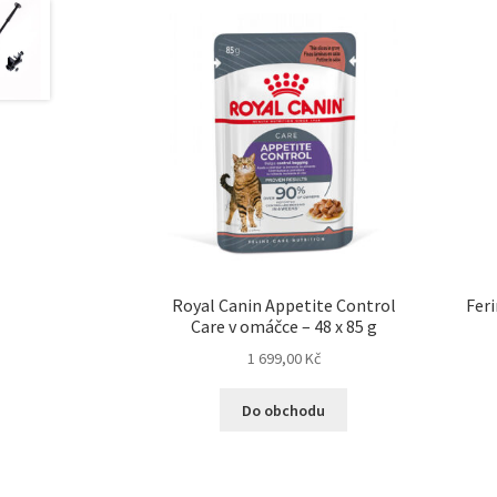
Royal Canin Appetite Control
Fer
Care v omáčce – 48 x 85 g
1 699,00
Kč
Do obchodu