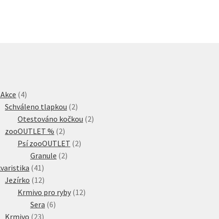
4
 Akce
4
produkty
2
Schváleno tlapkou
2
produkty
2
Otestováno kočkou
2
2
produkty
zooOUTLET %
2
produkty
2
Psí zooOUTLET
2
2
produkty
Granule
2
41
produkty
varistika
41
produktů
12
Jezírko
12
produktů
12
Krmivo pro ryby
12
6
produktů
Sera
6
23
produktů
Krmivo
23