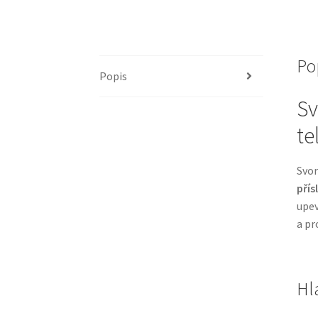
Po
Popis
Sv
te
Svor
přís
upev
a pr
Hl