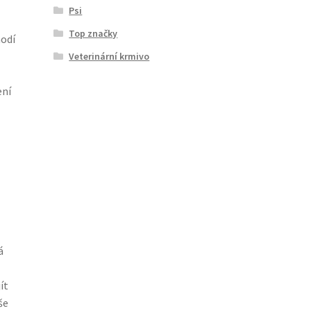
Psi
Top značky
hodí
Veterinární krmivo
ení
á
ít
še