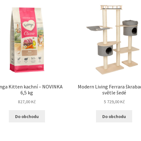
inga Kitten kachní – NOVINKA
Modern Living Ferrara škraba
6,5 kg
světle šedé
827,00
Kč
5 729,00
Kč
Do obchodu
Do obchodu