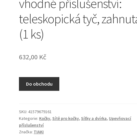
vhodné příslušenství:
teleskopická tyč, zahnut
(1 ks)
632,00
Kč
Do obchodu
SKU:
41579679161
Kategorie:
Kočky
,
Sítě pro kočky
,
Síťky a dvírka
,
Upevňovací
příslušenství
Značka:
TIAKI