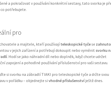
šené a pokračovat v používání konkrétní sestavy, tato svorka je př
 co potřebujete.
eální pro
chovatele a majitele, kteří používají
teleskopické tyče
se
zahnuto
antou v jejich zařízení a potřebují dokoupit nebo vyměnit
svorku n
adlí
. Hodí se jako náhradní díl nebo doplněk, když chcete udržet
ční zapojení a pohodlné používání příslušenství pro vaši sestavu.
ďte si svorku na zábradlí TIAKI pro teleskopické tyče a držte svou
avu v pořádku – objednejte si
vhodné příslušenství
ještě dnes.