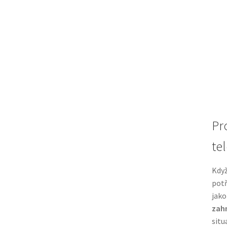
Pr
te
Když
potř
jak
zah
situ