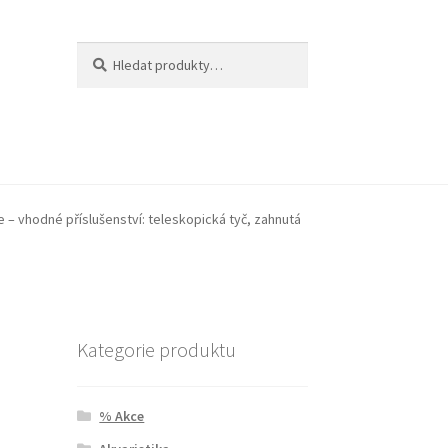
Hledat:
Hledat
e – vhodné příslušenství: teleskopická tyč, zahnutá
Kategorie produktu
% Akce