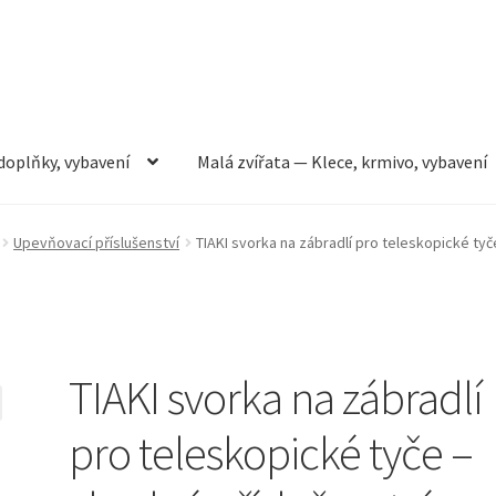
doplňky, vybavení
Malá zvířata — Klece, krmivo, vybavení
rmivo, vybavení
Můj účet
Obchod
Pokladna
Vše pro kočky
Upevňovací příslušenství
TIAKI svorka na zábradlí pro teleskopické tyč
TIAKI svorka na zábradlí
pro teleskopické tyče –