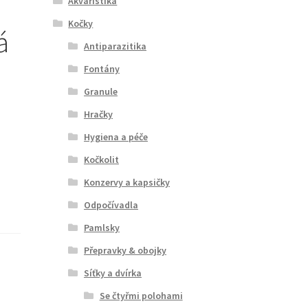
Akvaristika
Kočky
á
Antiparazitika
Fontány
Granule
Hračky
Hygiena a péče
Kočkolit
Konzervy a kapsičky
Odpočívadla
Pamlsky
Přepravky & obojky
Síťky a dvírka
Se čtyřmi polohami