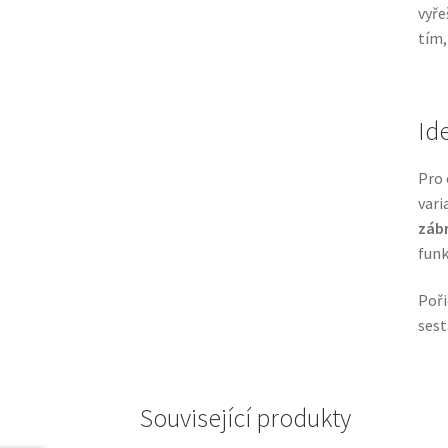
vyře
tím,
Id
Pro 
vari
zábr
funk
Poři
sest
Související produkty