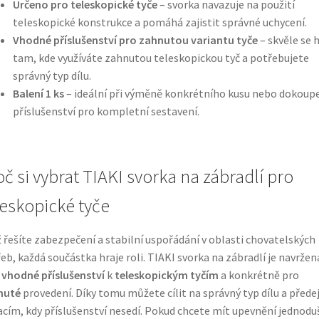
Určeno pro teleskopické tyče
– svorka navazuje na použití
teleskopické konstrukce a pomáhá zajistit správné uchycení.
Vhodné příslušenství pro zahnutou variantu tyče
– skvěle se 
tam, kde využíváte zahnutou teleskopickou tyč a potřebujete
správný typ dílu.
Balení 1 ks
– ideální při výměně konkrétního kusu nebo dokoup
příslušenství pro kompletní sestavení.
oč si vybrat TIAKI svorka na zábradlí pro
leskopické tyče
 řešíte zabezpečení a stabilní uspořádání v oblasti chovatelských
eb, každá součástka hraje roli. TIAKI svorka na zábradlí je navržen
o
vhodné příslušenství
k
teleskopickým tyčím
a konkrétně pro
nuté
provedení. Díky tomu můžete cílit na správný typ dílu a předej
acím, kdy příslušenství nesedí. Pokud chcete mít upevnění jednodu