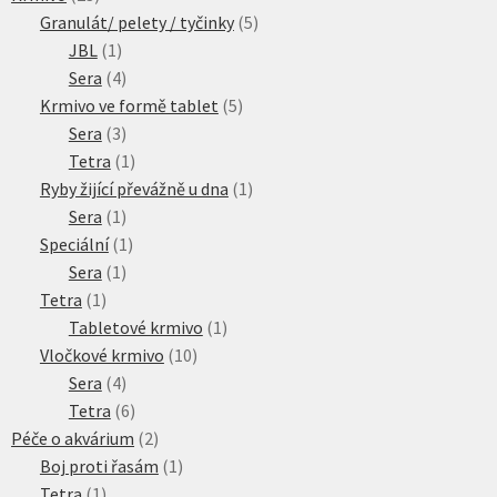
produktů
5
Granulát/ pelety / tyčinky
5
1
produktů
JBL
1
produkt
4
Sera
4
produkty
5
Krmivo ve formě tablet
5
3
produktů
Sera
3
produkty
1
Tetra
1
produkt
1
Ryby žijící převážně u dna
1
1
produkt
Sera
1
produkt
1
Speciální
1
1
produkt
Sera
1
1
produkt
Tetra
1
produkt
1
Tabletové krmivo
1
10
produkt
Vločkové krmivo
10
4
produktů
Sera
4
produkty
6
Tetra
6
produktů
2
Péče o akvárium
2
produkty
1
Boj proti řasám
1
1
produkt
Tetra
1