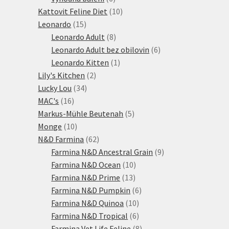
produktů
10
Kattovit Feline Diet
10
15
produktů
Leonardo
15
produktů
8
Leonardo Adult
8
produktů
6
Leonardo Adult bez obilovin
6
1
produktů
Leonardo Kitten
1
2
produkt
Lily's Kitchen
2
34
produkty
Lucky Lou
34
16
produktů
MAC's
16
produktů
5
Markus-Mühle Beutenah
5
10
produktů
Monge
10
produktů
62
N&D Farmina
62
produktů
9
Farmina N&D Ancestral Grain
9
10
produktů
Farmina N&D Ocean
10
13
produktů
Farmina N&D Prime
13
produktů
6
Farmina N&D Pumpkin
6
10
produktů
Farmina N&D Quinoa
10
produktů
6
Farmina N&D Tropical
6
produktů
8
Farmina Vet Life Feline
8