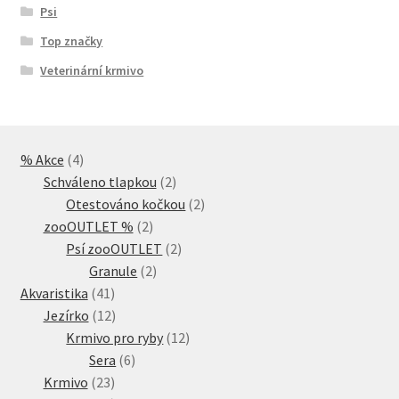
Psi
Top značky
Veterinární krmivo
4
% Akce
4
produkty
2
Schváleno tlapkou
2
produkty
2
Otestováno kočkou
2
2
produkty
zooOUTLET %
2
produkty
2
Psí zooOUTLET
2
2
produkty
Granule
2
41
produkty
Akvaristika
41
produktů
12
Jezírko
12
produktů
12
Krmivo pro ryby
12
6
produktů
Sera
6
23
produktů
Krmivo
23