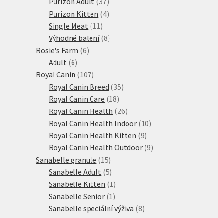
produkty
37
Purizon Adult
37
produktů
4
Purizon Kitten
4
11
produkty
Single Meat
11
produktů
8
Výhodné balení
8
6
produktů
Rosie's Farm
6
6
produktů
Adult
6
produktů
107
Royal Canin
107
produktů
35
Royal Canin Breed
35
18
produktů
Royal Canin Care
18
produktů
26
Royal Canin Health
26
produktů
10
Royal Canin Health Indoor
10
9
produktů
Royal Canin Health Kitten
9
produktů
9
Royal Canin Health Outdoor
9
15
produktů
Sanabelle granule
15
produktů
5
Sanabelle Adult
5
produktů
1
Sanabelle Kitten
1
1
produkt
Sanabelle Senior
1
produkt
8
Sanabelle speciální výživa
8