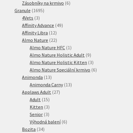
produkty
6
Zásobníky na krmivo
6
1695
produktů
Granule
1695
3
produktů
4Vets
3
produkty
49
Affinity Advance
49
12
produktů
Affinity Libra
12
produktů
22
Almo Nature
22
produktů
1
Almo Nature HFC
1
produkt
9
Almo Nature Holistic Adult
9
produktů
3
Almo Nature Holistic Kitten
3
produkty
6
Almo Nature Speciální krmivo
6
13
produktů
Animonda
13
produktů
13
Animonda Carny
13
27
produktů
Applaws Adult
27
15
produktů
Adult
15
produktů
3
Kitten
3
3
produkty
Senior
3
produkty
6
Výhodná balení
6
34
produktů
Bozita
34