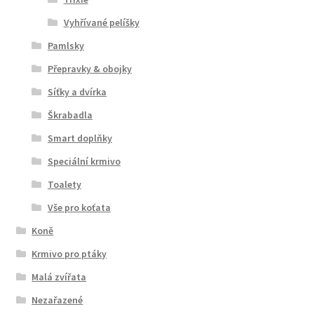
Vyhřívané pelíšky
Pamlsky
Přepravky & obojky
Síťky a dvírka
Škrabadla
Smart doplňky
Speciální krmivo
Toalety
Vše pro koťata
Koně
Krmivo pro ptáky
Malá zvířata
Nezařazené