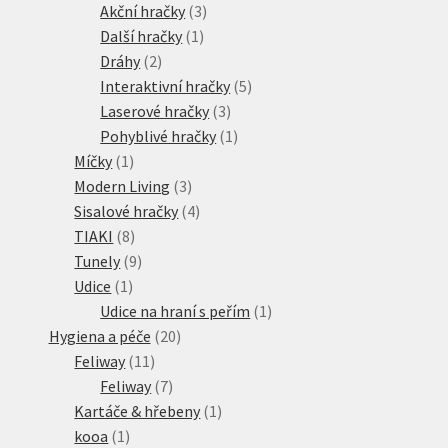
3
produktů
Akční hračky
3
1
produkty
Další hračky
1
2
produkt
Dráhy
2
produkty
5
Interaktivní hračky
5
3
produktů
Laserové hračky
3
produkty
1
Pohyblivé hračky
1
1
produkt
Míčky
1
produkt
3
Modern Living
3
produkty
4
Sisalové hračky
4
8
produkty
TIAKI
8
produktů
9
Tunely
9
1
produktů
Udice
1
produkt
1
Udice na hraní s peřím
1
20
produkt
Hygiena a péče
20
11
produktů
Feliway
11
produktů
7
Feliway
7
produktů
1
Kartáče & hřebeny
1
1
produkt
kooa
1