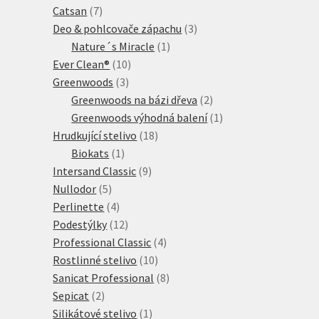
7
produkty
Catsan
7
produktů
3
Deo & pohlcovače zápachu
3
1
produkty
Nature´s Miracle
1
10
produkt
Ever Clean®
10
3
produktů
Greenwoods
3
produkty
2
Greenwoods na bázi dřeva
2
produkty
1
Greenwoods výhodná balení
1
18
produkt
Hrudkující stelivo
18
1
produktů
Biokats
1
produkt
9
Intersand Classic
9
5
produktů
Nullodor
5
produktů
4
Perlinette
4
produkty
12
Podestýlky
12
produktů
4
Professional Classic
4
10
produkty
Rostlinné stelivo
10
produktů
8
Sanicat Professional
8
2
produktů
Sepicat
2
produkty
1
Silikátové stelivo
1