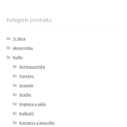
Kategorie produktu
% Akce
Akvaristika
Kočky
Antiparazitika
Fontány
Granule
Hračky
Hygiena a péče
Kočkolit
Konzervy a kapsičky