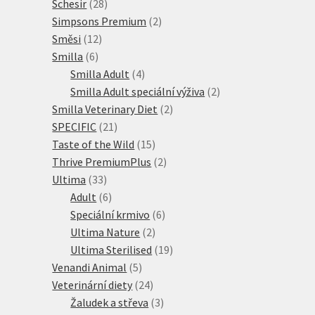
28
produktů
Schesir
28
produktů
2
Simpsons Premium
2
12
produkty
Směsi
12
6
produktů
Smilla
6
produktů
4
Smilla Adult
4
produkty
2
Smilla Adult speciální výživa
2
2
produkty
Smilla Veterinary Diet
2
21
produkty
SPECIFIC
21
produktů
15
Taste of the Wild
15
produktů
2
Thrive PremiumPlus
2
33
produkty
Ultima
33
produktů
6
Adult
6
produktů
6
Speciální krmivo
6
2
produktů
Ultima Nature
2
produkty
19
Ultima Sterilised
19
5
produktů
Venandi Animal
5
produktů
24
Veterinární diety
24
produktů
3
Žaludek a střeva
3