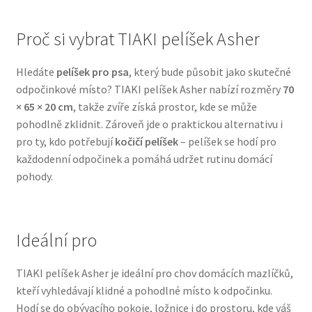
N&D Farmina pro psy — Italské holistic krmivo
Proč si vybrat TIAKI pelíšek Asher
Oblečky pro psy
Hledáte
pelíšek pro psa
, který bude působit jako skutečné
odpočinkové místo? TIAKI pelíšek Asher nabízí rozměry
70
× 65 × 20 cm
, takže zvíře získá prostor, kde se může
Pamlsky pro psy
pohodlně zklidnit. Zároveň jde o praktickou alternativu i
pro ty, kdo potřebují
kočičí pelíšek
– pelíšek se hodí pro
Pelíšky pro psy
každodenní odpočinek a pomáhá udržet rutinu domácí
pohody.
Ortopedické pelíšky
Přepravky pro psy
Ideální pro
Purizon pro psy — Vysoký obsah masa, bez obilovin
TIAKI pelíšek Asher je ideální pro chov domácích mazlíčků,
kteří vyhledávají klidné a pohodlné místo k odpočinku.
Royal Canin pro psy
Hodí se do obývacího pokoje, ložnice i do prostoru, kde váš