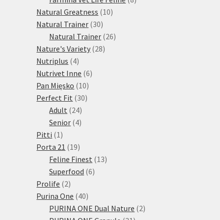
10
produktů
Natural Greatness
10
30
produktů
Natural Trainer
30
produktů
26
Natural Trainer
26
28
produktů
Nature's Variety
28
4
produktů
Nutriplus
4
produkty
6
Nutrivet Inne
6
10
produktů
Pan Mięsko
10
30
produktů
Perfect Fit
30
24
produktů
Adult
24
4
produktů
Senior
4
1
produkty
Pitti
1
produkt
19
Porta 21
19
produktů
13
Feline Finest
13
6
produktů
Superfood
6
2
produktů
Prolife
2
produkty
40
Purina One
40
produktů
2
PURINA ONE Dual Nature
2
31
produkty