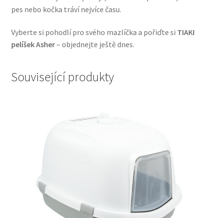
pes nebo kočka tráví nejvíce času.
Veterinární dieta pro psy
Vyberte si pohodlí pro svého mazlíčka a pořiďte si
TIAKI
Vodítka a obojky
pelíšek Asher
– objednejte ještě dnes.
Wolf of Wilderness
Související produkty