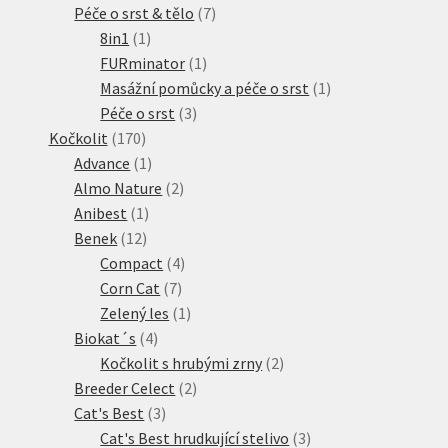
produkt
7
Péče o srst & tělo
7
1
produktů
8in1
1
produkt
1
FURminator
1
produkt
1
Masážní pomůcky a péče o srst
1
3
produkt
Péče o srst
3
170
produkty
Kočkolit
170
produktů
1
Advance
1
produkt
2
Almo Nature
2
1
produkty
Anibest
1
12
produkt
Benek
12
produktů
4
Compact
4
7
produkty
Corn Cat
7
produktů
1
Zelený les
1
4
produkt
Biokat´s
4
produkty
2
Kočkolit s hrubými zrny
2
2
produkty
Breeder Celect
2
3
produkty
Cat's Best
3
produkty
3
Cat's Best hrudkující stelivo
3