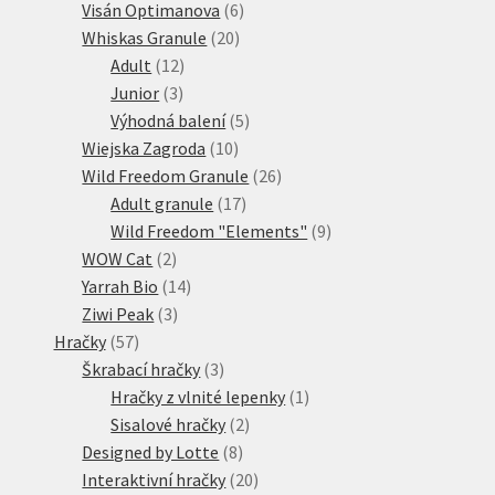
6
produktů
Visán Optimanova
6
20
produktů
Whiskas Granule
20
12
produktů
Adult
12
3
produktů
Junior
3
produkty
5
Výhodná balení
5
10
produktů
Wiejska Zagroda
10
produktů
26
Wild Freedom Granule
26
17
produktů
Adult granule
17
produktů
9
Wild Freedom "Elements"
9
2
produktů
WOW Cat
2
produkty
14
Yarrah Bio
14
3
produktů
Ziwi Peak
3
57
produkty
Hračky
57
produktů
3
Škrabací hračky
3
produkty
1
Hračky z vlnité lepenky
1
2
produkt
Sisalové hračky
2
8
produkty
Designed by Lotte
8
produktů
20
Interaktivní hračky
20