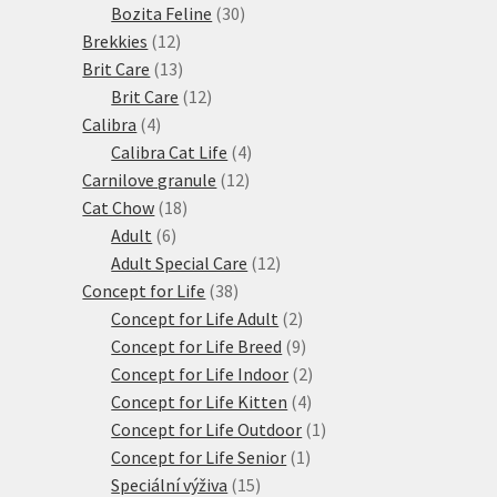
produktů
30
Bozita Feline
30
12
produktů
Brekkies
12
produktů
13
Brit Care
13
produktů
12
Brit Care
12
4
produktů
Calibra
4
produkty
4
Calibra Cat Life
4
12
produkty
Carnilove granule
12
18
produktů
Cat Chow
18
6
produktů
Adult
6
produktů
12
Adult Special Care
12
38
produktů
Concept for Life
38
produktů
2
Concept for Life Adult
2
produkty
9
Concept for Life Breed
9
produktů
2
Concept for Life Indoor
2
4
produkty
Concept for Life Kitten
4
produkty
1
Concept for Life Outdoor
1
1
produkt
Concept for Life Senior
1
15
produkt
Speciální výživa
15