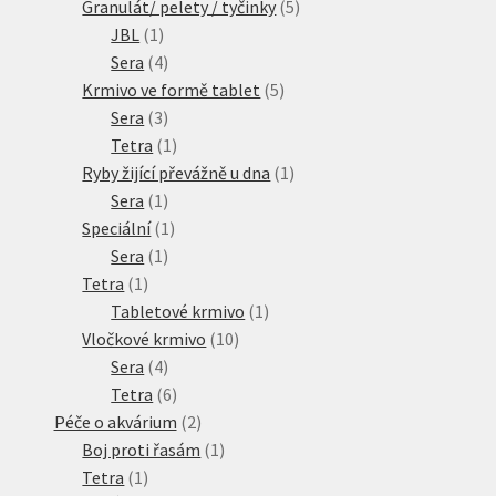
produktů
5
Granulát/ pelety / tyčinky
5
1
produktů
JBL
1
produkt
4
Sera
4
produkty
5
Krmivo ve formě tablet
5
3
produktů
Sera
3
produkty
1
Tetra
1
produkt
1
Ryby žijící převážně u dna
1
1
produkt
Sera
1
produkt
1
Speciální
1
1
produkt
Sera
1
1
produkt
Tetra
1
produkt
1
Tabletové krmivo
1
10
produkt
Vločkové krmivo
10
4
produktů
Sera
4
produkty
6
Tetra
6
produktů
2
Péče o akvárium
2
produkty
1
Boj proti řasám
1
1
produkt
Tetra
1