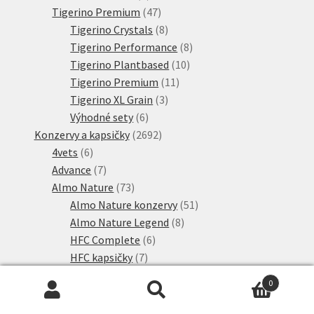
produkt
47
Tigerino Premium
47
produktů
8
Tigerino Crystals
8
produktů
8
Tigerino Performance
8
10
produktů
Tigerino Plantbased
10
11
produktů
Tigerino Premium
11
3
produktů
Tigerino XL Grain
3
6
produkty
Výhodné sety
6
produktů
2692
Konzervy a kapsičky
2692
6
produktů
4vets
6
produktů
7
Advance
7
produktů
73
Almo Nature
73
produktů
51
Almo Nature konzervy
51
8
produktů
Almo Nature Legend
8
6
produktů
HFC Complete
6
7
produktů
HFC kapsičky
7
produktů
95
animonda Carny
95
0
produktů
6
animonda Carny Adult Single Protein
6
Hledat:
Hledat
17
produktů
Carny Kitten
17