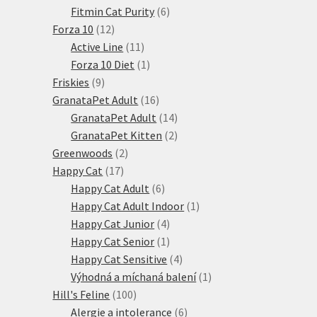
6
produktů
Fitmin Cat Purity
6
12
produktů
Forza 10
12
produktů
11
Active Line
11
produktů
1
Forza 10 Diet
1
9
produkt
Friskies
9
produktů
16
GranataPet Adult
16
produktů
14
GranataPet Adult
14
produktů
2
GranataPet Kitten
2
2
produkty
Greenwoods
2
17
produkty
Happy Cat
17
produktů
6
Happy Cat Adult
6
produktů
1
Happy Cat Adult Indoor
1
4
produkt
Happy Cat Junior
4
produkty
1
Happy Cat Senior
1
produkt
4
Happy Cat Sensitive
4
produkty
1
Výhodná a míchaná balení
1
100
produkt
Hill's Feline
100
produktů
6
Alergie a intolerance
6