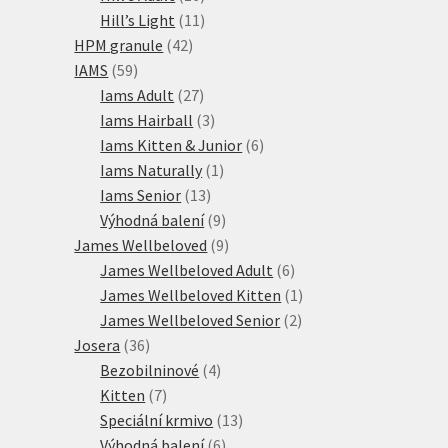
produktů
11
Hill’s Light
11
42
produktů
HPM granule
42
59
produktů
IAMS
59
produktů
27
Iams Adult
27
produktů
3
Iams Hairball
3
produkty
6
Iams Kitten & Junior
6
1
produktů
Iams Naturally
1
13
produkt
Iams Senior
13
produktů
9
Výhodná balení
9
produktů
9
James Wellbeloved
9
produktů
6
James Wellbeloved Adult
6
produktů
1
James Wellbeloved Kitten
1
2
produkt
James Wellbeloved Senior
2
36
produkty
Josera
36
produktů
4
Bezobilninové
4
7
produkty
Kitten
7
produktů
13
Speciální krmivo
13
6
produktů
Výhodná balení
6