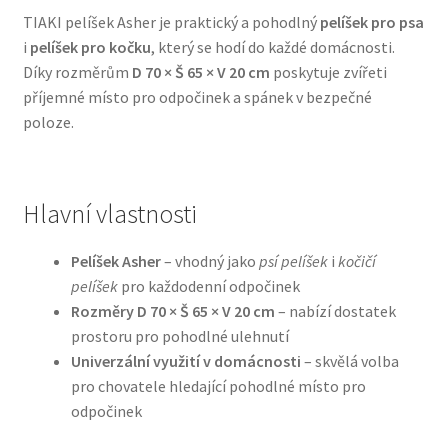
TIAKI pelíšek Asher je praktický a pohodlný
pelíšek pro psa
i
pelíšek pro kočku
, který se hodí do každé domácnosti.
Bozita pro psy — Švédské krmivo s nordickou kvalitou
Díky rozměrům
D 70 × Š 65 × V 20 cm
poskytuje zvířeti
příjemné místo pro odpočinek a spánek v bezpečné
Brit pro psy
poloze.
Granule pro psy
Natural Trainer pro psy — Italské krmivo s
Hlavní vlastnosti
přírodními složkami
Pelíšek Asher
– vhodný jako
psí pelíšek
i
kočičí
Happy Dog — Německá kvalita a přirozené složení
pelíšek
pro každodenní odpočinek
Rozměry D 70 × Š 65 × V 20 cm
– nabízí dostatek
prostoru pro pohodlné ulehnutí
Hill’s pro psy
Univerzální využití v domácnosti
– skvělá volba
pro chovatele hledající pohodlné místo pro
Hračky pro psy
odpočinek
Konzervy a kapsičky pro psy