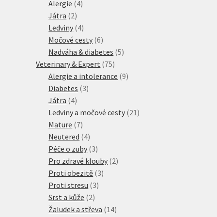
4
produkty
Alergie
4
2
produkty
Játra
2
produkty
4
Ledviny
4
produkty
6
Močové cesty
6
produktů
5
Nadváha & diabetes
5
75
produktů
Veterinary & Expert
75
produktů
9
Alergie a intolerance
9
3
produktů
Diabetes
3
4
produkty
Játra
4
produkty
21
Ledviny a močové cesty
21
7
produktů
Mature
7
produktů
4
Neutered
4
produkty
3
Péče o zuby
3
produkty
2
Pro zdravé klouby
2
3
produkty
Proti obezitě
3
3
produkty
Proti stresu
3
2
produkty
Srst a kůže
2
produkty
14
Žaludek a střeva
14