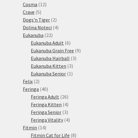
12
produktů
Cosma
12
5
produktů
Crave
5
produktů
2
Dogs'n Tiger
2
produkty
4
Dolina Noteci
4
22
produkty
Eukanuba
22
produktů
6
Eukanuba Adult
6
produktů
9
Eukanuba Grain Free
9
3
produktů
Eukanuba Hairball
3
3
produkty
Eukanuba Kitten
3
1
produkty
Eukanuba Senior
1
2
produkt
Felix
2
produkty
40
Feringa
40
produktů
26
Feringa Adult
26
produktů
4
Feringa Kitten
4
3
produkty
Feringa Senior
3
produkty
4
Feringa Vitality
4
14
produkty
Fitmin
14
produktů
8
Fitmin Cat for Life
8