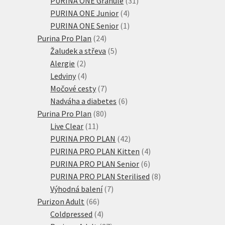
PURINA ONE Granule
31
4
produktů
PURINA ONE Junior
4
produkty
1
PURINA ONE Senior
1
24
produkt
Purina Pro Plan
24
produktů
5
Žaludek a střeva
5
2
produktů
Alergie
2
produkty
4
Ledviny
4
produkty
7
Močové cesty
7
produktů
6
Nadváha a diabetes
6
80
produktů
Purina Pro Plan
80
11
produktů
Live Clear
11
produktů
42
PURINA PRO PLAN
42
produktů
4
PURINA PRO PLAN Kitten
4
6
produkty
PURINA PRO PLAN Senior
6
produktů
8
PURINA PRO PLAN Sterilised
8
7
produktů
Výhodná balení
7
66
produktů
Purizon Adult
66
produktů
4
Coldpressed
4