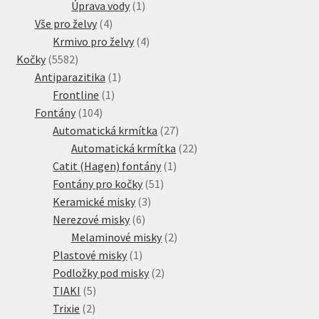
produkt
1
Úprava vody
1
4
produkt
Vše pro želvy
4
produkty
4
Krmivo pro želvy
4
5582
produkty
Kočky
5582
produktů
1
Antiparazitika
1
1
produkt
Frontline
1
104
produkt
Fontány
104
produktů
27
Automatická krmítka
27
produktů
22
Automatická krmítka
22
1
produktů
Catit (Hagen) fontány
1
51
produkt
Fontány pro kočky
51
3
produktů
Keramické misky
3
6
produkty
Nerezové misky
6
produktů
2
Melaminové misky
2
1
produkty
Plastové misky
1
produkt
2
Podložky pod misky
2
5
produkty
TIAKI
5
2
produktů
Trixie
2