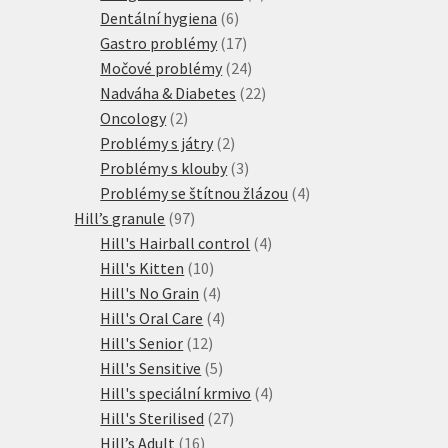
6
produktů
Dentální hygiena
6
produktů
17
Gastro problémy
17
produktů
24
Močové problémy
24
produktů
22
Nadváha & Diabetes
22
2
produktů
Oncology
2
produkty
2
Problémy s játry
2
produkty
3
Problémy s klouby
3
produkty
4
Problémy se štítnou žlázou
4
97
produkty
Hill’s granule
97
produktů
4
Hill's Hairball control
4
10
produkty
Hill's Kitten
10
produktů
4
Hill's No Grain
4
produkty
4
Hill's Oral Care
4
12
produkty
Hill's Senior
12
produktů
5
Hill's Sensitive
5
produktů
4
Hill's speciální krmivo
4
27
produkty
Hill's Sterilised
27
16
produktů
Hill’s Adult
16