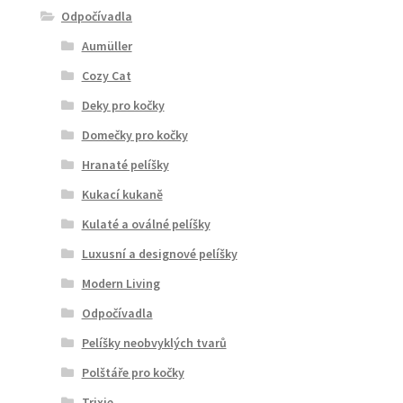
Odpočívadla
Aumüller
Cozy Cat
Deky pro kočky
Domečky pro kočky
Hranaté pelíšky
Kukací kukaně
Kulaté a oválné pelíšky
Luxusní a designové pelíšky
Modern Living
Odpočívadla
Pelíšky neobvyklých tvarů
Polštáře pro kočky
Trixie