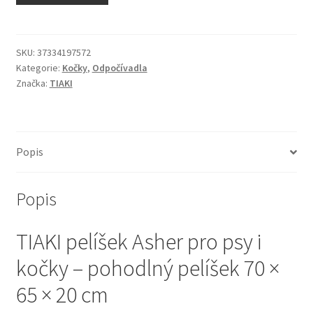
N&D Farmina pro kočky — Italské holistic krmivo
Odpočívadla pro kočky
SKU:
37334197572
Kategorie:
Kočky
,
Odpočívadla
Značka:
TIAKI
Pamlsky pro kočky
Purizon pro kočky
Popis
Royal Canin pro kočky
Popis
Škrabadla pro kočky
TIAKI pelíšek Asher pro psy i
Veterinární dieta pro kočky
kočky – pohodlný pelíšek 70 ×
Vše pro psy — Krmivo, doplňky, vybavení
65 × 20 cm
Boudy a výběhy