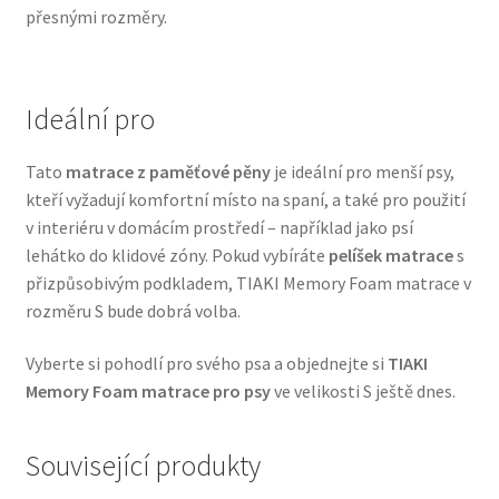
přesnými rozměry.
Veterinární dieta pro psy
Vodítka a obojky
Ideální pro
Wolf of Wilderness
Tato
matrace z paměťové pěny
je ideální pro menší psy,
kteří vyžadují komfortní místo na spaní, a také pro použití
v interiéru v domácím prostředí – například jako psí
lehátko do klidové zóny. Pokud vybíráte
pelíšek matrace
s
přizpůsobivým podkladem, TIAKI Memory Foam matrace v
rozměru S bude dobrá volba.
Vyberte si pohodlí pro svého psa a objednejte si
TIAKI
Memory Foam matrace pro psy
ve velikosti S ještě dnes.
Související produkty