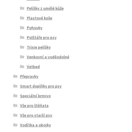
Pelíšky z umělé kůže
Plastové koše
Pohovky
Polštáře pro psy
Trixie pelíšky
Venkovní a voděodolné
Vetbed
Přepravky
Smart doplňky pro psy
Speciální krmivo
Vše pro štěňata
Vše pro starší psy
Vodítka a obojky