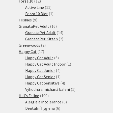
12
produktů
Forza 10
12
produktů
11
Active Line
11
produktů
1
Forza 10 Diet
1
9
produkt
Friskies
9
produktů
16
GranataPet Adult
16
produktů
14
GranataPet Adult
14
produktů
2
GranataPet Kitten
2
2
produkty
Greenwoods
2
17
produkty
Happy Cat
17
produktů
6
Happy Cat Adult
6
produktů
1
Happy Cat Adult Indoor
1
4
produkt
Happy Cat Junior
4
produkty
1
Happy Cat Senior
1
produkt
4
Happy Cat Sensitive
4
produkty
1
Výhodná a míchaná balení
1
100
produkt
Hill's Feline
100
produktů
6
Alergie a intolerance
6
6
produktů
Dentální hygiena
6