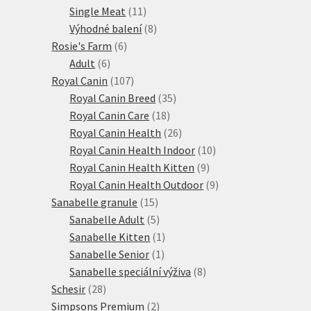
11
produkty
Single Meat
11
produktů
8
Výhodné balení
8
6
produktů
Rosie's Farm
6
6
produktů
Adult
6
produktů
107
Royal Canin
107
produktů
35
Royal Canin Breed
35
18
produktů
Royal Canin Care
18
produktů
26
Royal Canin Health
26
produktů
10
Royal Canin Health Indoor
10
9
produktů
Royal Canin Health Kitten
9
produktů
9
Royal Canin Health Outdoor
9
15
produktů
Sanabelle granule
15
produktů
5
Sanabelle Adult
5
produktů
1
Sanabelle Kitten
1
1
produkt
Sanabelle Senior
1
produkt
8
Sanabelle speciální výživa
8
28
produktů
Schesir
28
produktů
2
Simpsons Premium
2