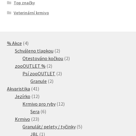
Top značky
Veterinární krmivo
4
% Akce
4
produkty
2
Schváleno tlapkou
2
produkty
2
Otestováno kočkou
2
2
produkty
zooOUTLET %
2
produkty
2
Psí zooOUTLET
2
2
produkty
Granule
2
41
produkty
Akvaristika
41
produktů
12
Jezírko
12
produktů
12
Krmivo pro ryby
12
6
produktů
Sera
6
23
produktů
Krmivo
23
produktů
5
Granulát/ pelety / tyčinky
5
1
produktů
JBL
1