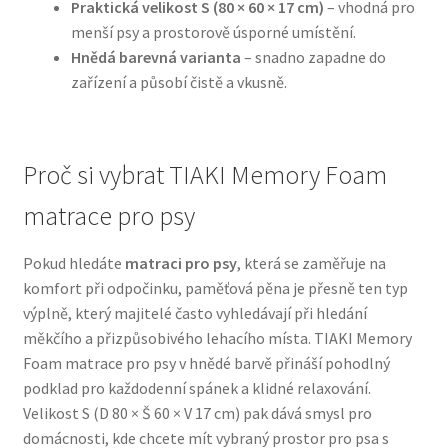
Praktická velikost S (80 × 60 × 17 cm)
– vhodná pro
menší psy a prostorově úsporné umístění.
N&D Farmina pro psy — Italské holistic krmivo
Hnědá barevná varianta
– snadno zapadne do
zařízení a působí čistě a vkusně.
Oblečky pro psy
Pamlsky pro psy
Proč si vybrat TIAKI Memory Foam
Pelíšky pro psy
matrace pro psy
Ortopedické pelíšky
Pokud hledáte
matraci pro psy
, která se zaměřuje na
komfort při odpočinku, paměťová pěna je přesně ten typ
výplně, který majitelé často vyhledávají při hledání
Přepravky pro psy
měkčího a přizpůsobivého lehacího místa. TIAKI Memory
Foam matrace pro psy v hnědé barvě přináší pohodlný
Purizon pro psy — Vysoký obsah masa, bez obilovin
podklad pro každodenní spánek a klidné relaxování.
Velikost S (D 80 × Š 60 × V 17 cm) pak dává smysl pro
Royal Canin pro psy
domácnosti, kde chcete mít vybraný prostor pro psa s