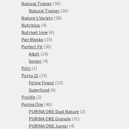
30
produktů
Natural Trainer
30
produktů
26
Natural Trainer
26
28
produktů
Nature's Variety
28
4
produktů
Nutriplus
4
produkty
6
Nutrivet Inne
6
10
produktů
Pan Mięsko
10
30
produktů
Perfect Fit
30
24
produktů
Adult
24
4
produktů
Senior
4
1
produkty
Pitti
1
produkt
19
Porta 21
19
produktů
13
Feline Finest
13
6
produktů
Superfood
6
2
produktů
Prolife
2
produkty
40
Purina One
40
produktů
2
PURINA ONE Dual Nature
2
31
produkty
PURINA ONE Granule
31
4
produktů
PURINA ONE Junior
4