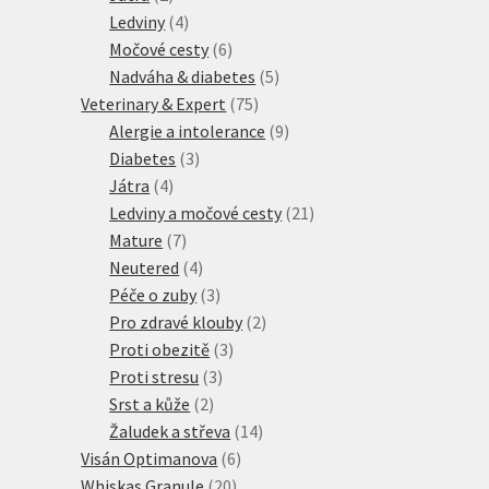
produkty
4
Ledviny
4
produkty
6
Močové cesty
6
produktů
5
Nadváha & diabetes
5
75
produktů
Veterinary & Expert
75
produktů
9
Alergie a intolerance
9
3
produktů
Diabetes
3
4
produkty
Játra
4
produkty
21
Ledviny a močové cesty
21
7
produktů
Mature
7
produktů
4
Neutered
4
produkty
3
Péče o zuby
3
produkty
2
Pro zdravé klouby
2
3
produkty
Proti obezitě
3
3
produkty
Proti stresu
3
2
produkty
Srst a kůže
2
produkty
14
Žaludek a střeva
14
6
produktů
Visán Optimanova
6
20
produktů
Whiskas Granule
20