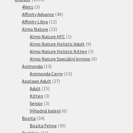
3
produktů
4Vets
3
produkty
49
Affinity Advance
49
12
produktů
Affinity Libra
12
produktů
22
Almo Nature
22
produktů
1
Almo Nature HFC
1
produkt
9
Almo Nature Holistic Adult
9
produktů
3
Almo Nature Holistic Kitten
3
produkty
6
Almo Nature Speciální krmivo
6
13
produktů
Animonda
13
produktů
13
Animonda Carny
13
27
produktů
Applaws Adult
27
15
produktů
Adult
15
produktů
3
Kitten
3
3
produkty
Senior
3
produkty
6
Výhodná balení
6
34
produktů
Bozita
34
produktů
30
Bozita Feline
30
12
produktů
Brekkies
12