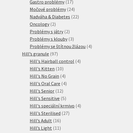
produktů
17
Gastro problémy
17
produktů
24
Močové problémy
24
produktů
22
Nadváha & Diabetes
22
2
produktů
Oncology
2
produkty
2
Problémy s játry
2
produkty
3
Problémy s klouby
3
produkty
4
Problémy se štítnou žlázou
4
97
produkty
Hill’s granule
97
produktů
4
Hill's Hairball control
4
10
produkty
Hill's Kitten
10
produktů
4
Hill's No Grain
4
produkty
4
Hill's Oral Care
4
12
produkty
Hill's Senior
12
produktů
5
Hill's Sensitive
5
produktů
4
Hill's speciální krmivo
4
27
produkty
Hill's Sterilised
27
16
produktů
Hill’s Adult
16
produktů
11
Hill’s Light
11