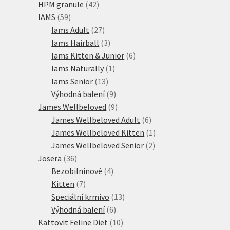
42
produktů
HPM granule
42
59
produktů
IAMS
59
produktů
27
Iams Adult
27
produktů
3
Iams Hairball
3
produkty
6
Iams Kitten & Junior
6
1
produktů
Iams Naturally
1
13
produkt
Iams Senior
13
produktů
9
Výhodná balení
9
produktů
9
James Wellbeloved
9
produktů
6
James Wellbeloved Adult
6
produktů
1
James Wellbeloved Kitten
1
2
produkt
James Wellbeloved Senior
2
36
produkty
Josera
36
produktů
4
Bezobilninové
4
7
produkty
Kitten
7
produktů
13
Speciální krmivo
13
6
produktů
Výhodná balení
6
produktů
10
Kattovit Feline Diet
10