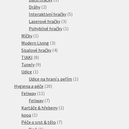
2
produkt
Dráhy
2
produkty
5
Interaktivní hračky
5
3
produktů
Laserové hračky
3
produkty
1
Pohyblivé hračky
1
1
produkt
Míčky
1
produkt
3
Modern Living
3
produkty
4
Sisalové hračky
4
8
produkty
TIAKI
8
produktů
9
Tunely
9
1
produktů
Udice
1
produkt
1
Udice na hraní s peřím
1
20
produkt
Hygiena a péče
20
11
produktů
Feliway
11
produktů
7
Feliway
7
produktů
1
Kartáče & hřebeny
1
1
produkt
kooa
1
produkt
7
Péče o srst & tělo
7
1
produktů