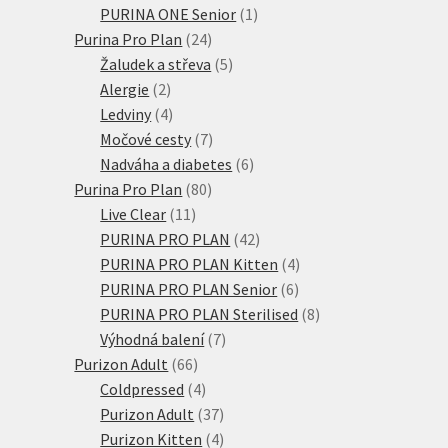
produkty
1
PURINA ONE Senior
1
24
produkt
Purina Pro Plan
24
produktů
5
Žaludek a střeva
5
2
produktů
Alergie
2
produkty
4
Ledviny
4
produkty
7
Močové cesty
7
produktů
6
Nadváha a diabetes
6
80
produktů
Purina Pro Plan
80
11
produktů
Live Clear
11
produktů
42
PURINA PRO PLAN
42
produktů
4
PURINA PRO PLAN Kitten
4
6
produkty
PURINA PRO PLAN Senior
6
produktů
8
PURINA PRO PLAN Sterilised
8
7
produktů
Výhodná balení
7
66
produktů
Purizon Adult
66
produktů
4
Coldpressed
4
produkty
37
Purizon Adult
37
produktů
4
Purizon Kitten
4