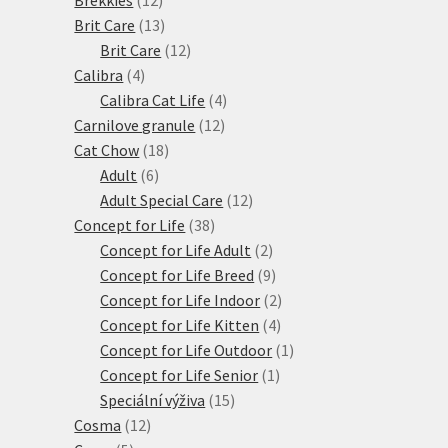
produktů
13
Brit Care
13
produktů
12
Brit Care
12
4
produktů
Calibra
4
produkty
4
Calibra Cat Life
4
12
produkty
Carnilove granule
12
18
produktů
Cat Chow
18
6
produktů
Adult
6
produktů
12
Adult Special Care
12
38
produktů
Concept for Life
38
produktů
2
Concept for Life Adult
2
produkty
9
Concept for Life Breed
9
produktů
2
Concept for Life Indoor
2
4
produkty
Concept for Life Kitten
4
produkty
1
Concept for Life Outdoor
1
1
produkt
Concept for Life Senior
1
15
produkt
Speciální výživa
15
12
produktů
Cosma
12