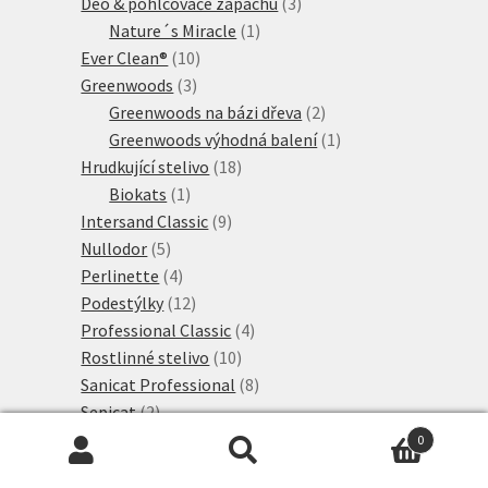
produktů
3
Deo & pohlcovače zápachu
3
1
produkty
Nature´s Miracle
1
10
produkt
Ever Clean®
10
3
produktů
Greenwoods
3
produkty
2
Greenwoods na bázi dřeva
2
produkty
1
Greenwoods výhodná balení
1
18
produkt
Hrudkující stelivo
18
1
produktů
Biokats
1
produkt
9
Intersand Classic
9
5
produktů
Nullodor
5
produktů
4
Perlinette
4
produkty
12
Podestýlky
12
produktů
4
Professional Classic
4
10
produkty
Rostlinné stelivo
10
produktů
8
Sanicat Professional
8
2
produktů
Sepicat
2
produkty
1
Silikátové stelivo
1
0
produkt
47
Hledat:
Hledat
Tigerino Premium
47