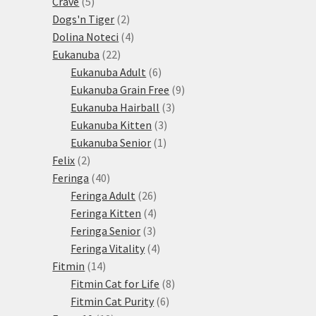
5
produktů
Crave
5
produktů
2
Dogs'n Tiger
2
produkty
4
Dolina Noteci
4
22
produkty
Eukanuba
22
produktů
6
Eukanuba Adult
6
produktů
9
Eukanuba Grain Free
9
3
produktů
Eukanuba Hairball
3
3
produkty
Eukanuba Kitten
3
1
produkty
Eukanuba Senior
1
2
produkt
Felix
2
produkty
40
Feringa
40
produktů
26
Feringa Adult
26
produktů
4
Feringa Kitten
4
3
produkty
Feringa Senior
3
produkty
4
Feringa Vitality
4
14
produkty
Fitmin
14
produktů
8
Fitmin Cat for Life
8
6
produktů
Fitmin Cat Purity
6