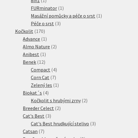
8in1
1
produkt
1
FURminator
1
produkt
1
Masážní pomůcky a péče o srst
1
3
produkt
Péče o srst
3
170
produkty
Kočkolit
170
produktů
1
Advance
1
produkt
2
Almo Nature
2
1
produkty
Anibest
1
12
produkt
Benek
12
produktů
4
Compact
4
7
produkty
Corn Cat
7
produktů
1
Zelený les
1
4
produkt
Biokat´s
4
produkty
2
Kočkolit s hrubými zrny
2
2
produkty
Breeder Celect
2
3
produkty
Cat's Best
3
produkty
3
Cat's Best hrudkující stelivo
3
7
produkty
Catsan
7