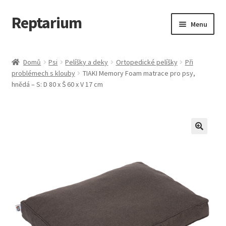
Reptarium
Přeskočit
Přejít
Menu
na
k
navigaci
obsahu
Úvodní stránka
webu
Domů
Psi
Pelíšky a deky
Ortopedické pelíšky
Při
problémech s klouby
TIAKI Memory Foam matrace pro psy,
Košík
hnědá – S: D 80 x Š 60 x V 17 cm
Malá zvířata — Klece, krmivo, vybavení
Můj účet
Obchod
Pokladna
Vše pro kočky