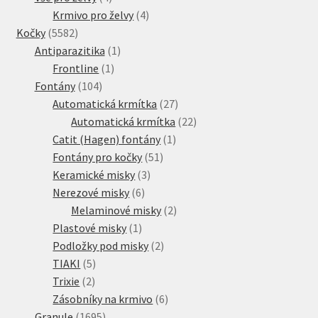
produkty
4
Krmivo pro želvy
4
5582
produkty
Kočky
5582
produktů
1
Antiparazitika
1
1
produkt
Frontline
1
104
produkt
Fontány
104
produktů
27
Automatická krmítka
27
produktů
22
Automatická krmítka
22
1
produktů
Catit (Hagen) fontány
1
51
produkt
Fontány pro kočky
51
3
produktů
Keramické misky
3
6
produkty
Nerezové misky
6
produktů
2
Melaminové misky
2
1
produkty
Plastové misky
1
produkt
2
Podložky pod misky
2
5
produkty
TIAKI
5
2
produktů
Trixie
2
produkty
6
Zásobníky na krmivo
6
1695
produktů
Granule
1695