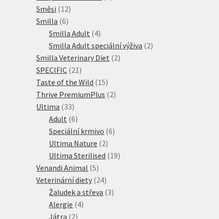
12
produkty
Směsi
12
6
produktů
Smilla
6
produktů
4
Smilla Adult
4
produkty
2
Smilla Adult speciální výživa
2
2
produkty
Smilla Veterinary Diet
2
21
produkty
SPECIFIC
21
produktů
15
Taste of the Wild
15
produktů
2
Thrive PremiumPlus
2
33
produkty
Ultima
33
produktů
6
Adult
6
produktů
6
Speciální krmivo
6
2
produktů
Ultima Nature
2
produkty
19
Ultima Sterilised
19
5
produktů
Venandi Animal
5
produktů
24
Veterinární diety
24
produktů
3
Žaludek a střeva
3
4
produkty
Alergie
4
2
produkty
Játra
2