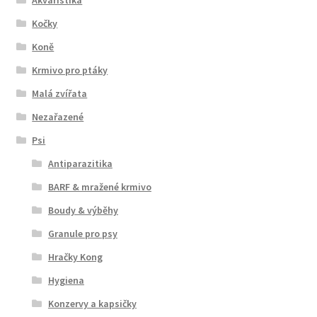
Kočky
Koně
Krmivo pro ptáky
Malá zvířata
Nezařazené
Psi
Antiparazitika
BARF & mražené krmivo
Boudy & výběhy
Granule pro psy
Hračky Kong
Hygiena
Konzervy a kapsičky