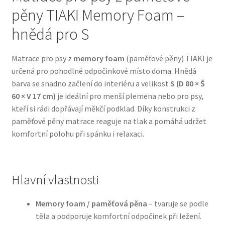
pěny TIAKI Memory Foam –
Bozita pro psy — Švédské krmivo s nordickou kvalitou
hnědá pro S
Brit pro psy
Matrace pro psy z
memory foam
(paměťové pěny) TIAKI je
určená pro pohodlné odpočinkové místo doma. Hnědá
Granule pro psy
barva se snadno začlení do interiéru a velikost
S (D 80 × Š
60 × V 17 cm)
je ideální pro menší plemena nebo pro psy,
Natural Trainer pro psy — Italské krmivo s
kteří si rádi dopřávají měkčí podklad. Díky konstrukci z
přírodními složkami
paměťové pěny matrace reaguje na tlak a pomáhá udržet
komfortní polohu při spánku i relaxaci.
Happy Dog — Německá kvalita a přirozené složení
Hill’s pro psy
Hlavní vlastnosti
Hračky pro psy
Memory foam / paměťová pěna
– tvaruje se podle
těla a podporuje komfortní odpočinek při ležení.
Konzervy a kapsičky pro psy