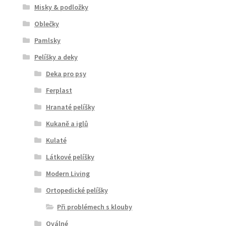
Misky & podložky
Oblečky
Pamlsky
Pelíšky a deky
Deka pro psy
Ferplast
Hranaté pelíšky
Kukaně a iglů
Kulaté
Látkové pelíšky
Modern Living
Ortopedické pelíšky
Při problémech s klouby
Oválné