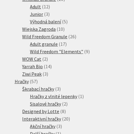
12
produktů
Adult
12
3
produktů
Junior
3
produkty
5
Výhodná balení
5
10
produktů
Wiejska Zagroda
10
produktů
26
Wild Freedom Granule
26
17
produktů
Adult granule
17
produktů
9
Wild Freedom "Elements"
9
2
produktů
WOW Cat
2
produkty
14
Yarrah Bio
14
3
produktů
Ziwi Peak
3
57
produkty
Hračky
57
produktů
3
Škrabací hračky
3
produkty
1
Hračky z vlnité lepenky
1
2
produkt
Sisalové hračky
2
8
produkty
Designed by Lotte
8
produktů
20
Interaktivní hračky
20
3
produktů
Akční hračky
3
1
produkty
Další hračky
1