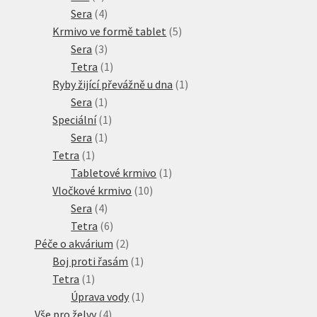
produkt
4
Sera
4
produkty
5
Krmivo ve formě tablet
5
3
produktů
Sera
3
produkty
1
Tetra
1
produkt
1
Ryby žijící převážně u dna
1
1
produkt
Sera
1
produkt
1
Speciální
1
1
produkt
Sera
1
1
produkt
Tetra
1
produkt
1
Tabletové krmivo
1
10
produkt
Vločkové krmivo
10
4
produktů
Sera
4
produkty
6
Tetra
6
produktů
2
Péče o akvárium
2
produkty
1
Boj proti řasám
1
1
produkt
Tetra
1
produkt
1
Úprava vody
1
4
produkt
Vše pro želvy
4