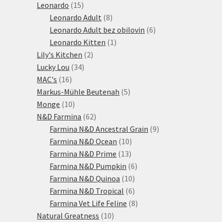
15
produktů
Leonardo
15
produktů
8
Leonardo Adult
8
produktů
6
Leonardo Adult bez obilovin
6
1
produktů
Leonardo Kitten
1
2
produkt
Lily's Kitchen
2
34
produkty
Lucky Lou
34
16
produktů
MAC's
16
produktů
5
Markus-Mühle Beutenah
5
10
produktů
Monge
10
produktů
62
N&D Farmina
62
produktů
9
Farmina N&D Ancestral Grain
9
10
produktů
Farmina N&D Ocean
10
13
produktů
Farmina N&D Prime
13
produktů
6
Farmina N&D Pumpkin
6
10
produktů
Farmina N&D Quinoa
10
produktů
6
Farmina N&D Tropical
6
produktů
8
Farmina Vet Life Feline
8
10
produktů
Natural Greatness
10