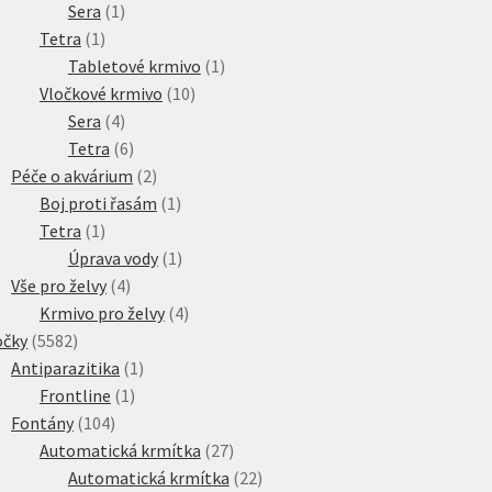
1
produkt
Sera
1
1
produkt
Tetra
1
produkt
1
Tabletové krmivo
1
10
produkt
Vločkové krmivo
10
4
produktů
Sera
4
produkty
6
Tetra
6
produktů
2
Péče o akvárium
2
produkty
1
Boj proti řasám
1
1
produkt
Tetra
1
produkt
1
Úprava vody
1
4
produkt
Vše pro želvy
4
produkty
4
Krmivo pro želvy
4
5582
produkty
očky
5582
produktů
1
Antiparazitika
1
1
produkt
Frontline
1
104
produkt
Fontány
104
produktů
27
Automatická krmítka
27
produktů
22
Automatická krmítka
22