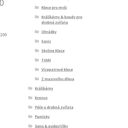
00
Klece pro myši
Králíkárny & boudy pro
drobná zvířata
Ohrádky
 100
Savic
Skyline Klece
TIAKI
Vícepatrové klece
Z masivního dřeva
Králíkárny
Krmivo
Péče o drobná zvířata
Pamlsky
Seno & podestýlky