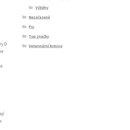
Výběhy
Nezařazené
Psi
Top značky
ry D
Veterinární krmivo
pe
 a
ají
c