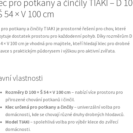
ec pro potkany a činčily TIAKI – D 1
Š 54 × V 100 cm
 pro potkany a činčily TIAKI je prostorné řešení pro chov, které
ytuje dostatek prostoru pro každodenní pohyb. Díky rozměrům D
54 × V 100 cm je vhodná pro majitele, kteří hledají klec pro drobné
avce s praktickým půdorysem i výškou pro aktivní zvířata.
avní vlastnosti
Rozměry D 100 × Š 54 × V 100 cm
– nabízí více prostoru pro
přirozené chování potkanů i činčil.
Klec určená pro potkany a činčily
– univerzální volba pro
domácnosti, kde se chovají různé druhy drobných hlodavců.
Model TIAKI
– spolehlivá volba pro výběr klece do zvířecí
domácnosti.