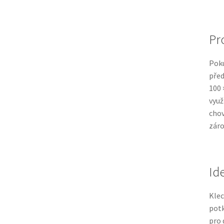
Pro
Poku
před
100 
využ
chov
záro
Id
Klec
potk
pro 