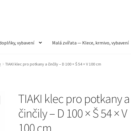
doplňky, vybavení
Malá zvířata — Klece, krmivo, vybavení
rmivo, vybavení
Můj účet
Obchod
Pokladna
Vše pro kočky
y
TIAKI klec pro potkany a činčily – D 100 × Š 54 × V 100 cm
TIAKI klec pro potkany a
činčily – D 100 × Š 54 × V
100 cm