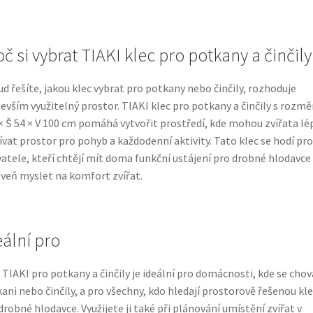
č si vybrat TIAKI klec pro potkany a činčily
d řešíte, jakou klec vybrat pro potkany nebo činčily, rozhoduje
evším využitelný prostor. TIAKI klec pro potkany a činčily s rozmě
× Š 54 × V 100 cm pomáhá vytvořit prostředí, kde mohou zvířata lé
ívat prostor pro pohyb a každodenní aktivity. Tato klec se hodí pro
atele, kteří chtějí mít doma funkční ustájení pro drobné hlodavce
veň myslet na komfort zvířat.
eální pro
 TIAKI pro potkany a činčily je ideální pro domácnosti, kde se chov
ani nebo činčily, a pro všechny, kdo hledají prostorově řešenou kle
drobné hlodavce. Využijete ji také při plánování umístění zvířat v