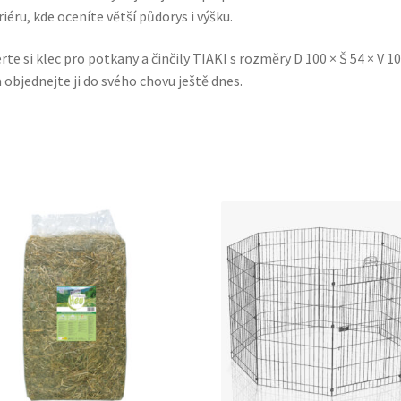
riéru, kde oceníte větší půdorys i výšku.
rte si klec pro potkany a činčily TIAKI s rozměry D 100 × Š 54 × V 1
 objednejte ji do svého chovu ještě dnes.