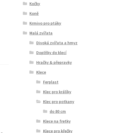
Kočky
Koně
Krmivo pro ptáky
Malá zvířata
Divoká zvířata a hmyz
Doplňky do klecí
Hračky & přepravky
Klece
Ferplast
Klec pro králíky
Klec pro potkany
do 80 cm
Klece na fretky
Klece pro křečky