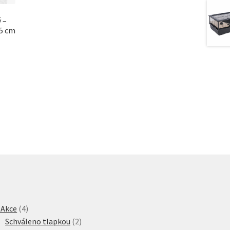
 –
,5 cm
4
 Akce
4
produkty
2
Schváleno tlapkou
2