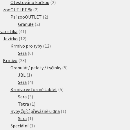
produkty
2
Otestováno kočkou
2
2
produkty
zooOUTLET %
2
produkty
2
Psí zooOUTLET
2
2
produkty
Granule
2
41
produkty
varistika
41
produktů
12
Jezírko
12
produktů
12
Krmivo pro ryby
12
6
produktů
Sera
6
23
produktů
Krmivo
23
produktů
5
Granulát/ pelety / tyčinky
5
1
produktů
JBL
1
produkt
4
Sera
4
produkty
5
Krmivo ve formě tablet
5
3
produktů
Sera
3
produkty
1
Tetra
1
produkt
1
Ryby žijící převážně u dna
1
1
produkt
Sera
1
produkt
1
Speciální
1