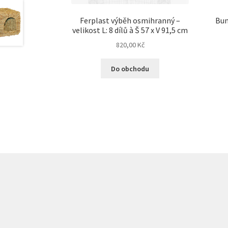
Ferplast výběh osmihranný –
Bun
velikost L: 8 dílů à Š 57 x V 91,5 cm
820,00
Kč
Do obchodu