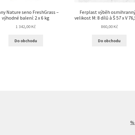
ny Nature seno FreshGrass –
Ferplast výběh osmihranný
výhodné balení: 2 x 6 kg
velikost M: 8 dílů à Š 57 x V 76
1 342,00
Kč
860,00
Kč
Do obchodu
Do obchodu
%