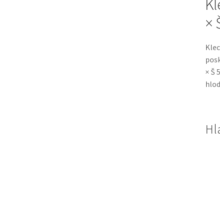
Kl
× 
Klec
posk
× Š 
hlod
Hl