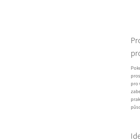
Pr
pr
Pok
pros
pro 
zabe
prak
půso
Id