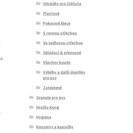
Ohrádky pro štěňata
Plastové
Pokojové klece
S rovnou střechou
Se sedlovou střechou
t
Skládací & přenosné
ka
Všechny boudy
Výběhy a další doplňky
pro psy
Zateplené
Granule pro psy
Hračky Kong
í
Hygiena
Konzervy a kapsičky