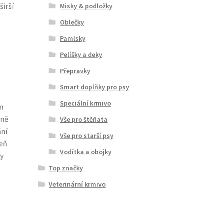
širší
Misky & podložky
Oblečky
Pamlsky
Pelíšky a deky
Přepravky
Smart doplňky pro psy
Speciální krmivo
m
sně
Vše pro štěňata
ní
Vše pro starší psy
veň
Vodítka a obojky
y
Top značky
Veterinární krmivo