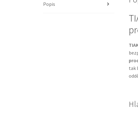
Popis
TI
pr
TIAK
bezp
prod
tak 
oddě
Hl