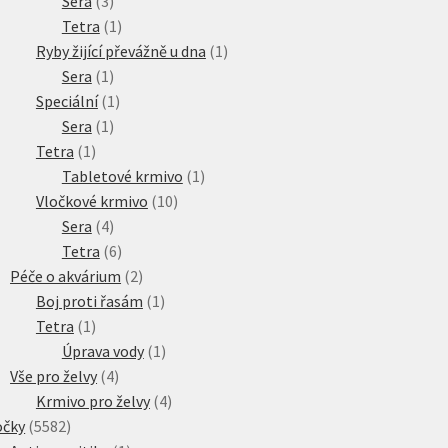
3
produktů
Sera
3
produkty
1
Tetra
1
produkt
1
Ryby žijící převážně u dna
1
1
produkt
Sera
1
produkt
1
Speciální
1
1
produkt
Sera
1
1
produkt
Tetra
1
produkt
1
Tabletové krmivo
1
10
produkt
Vločkové krmivo
10
4
produktů
Sera
4
produkty
6
Tetra
6
produktů
2
Péče o akvárium
2
produkty
1
Boj proti řasám
1
1
produkt
Tetra
1
produkt
1
Úprava vody
1
4
produkt
Vše pro želvy
4
produkty
4
Krmivo pro želvy
4
5582
produkty
očky
5582