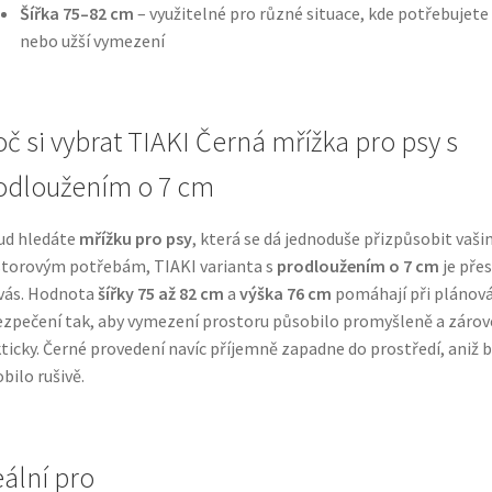
Šířka 75–82 cm
– využitelné pro různé situace, kde potřebujete 
nebo užší vymezení
oč si vybrat TIAKI Černá mřížka pro psy s
odloužením o 7 cm
ud hledáte
mřížku pro psy
, která se dá jednoduše přizpůsobit vaši
torovým potřebám, TIAKI varianta s
prodloužením o 7 cm
je pře
vás. Hodnota
šířky 75 až 82 cm
a
výška 76 cm
pomáhají při plánová
zpečení tak, aby vymezení prostoru působilo promyšleně a záro
ticky. Černé provedení navíc příjemně zapadne do prostředí, aniž b
bilo rušivě.
eální pro