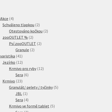
4
 Akce
4
produkty
2
Schváleno tlapkou
2
produkty
2
Otestováno kočkou
2
2
produkty
zooOUTLET %
2
produkty
2
Psí zooOUTLET
2
2
produkty
Granule
2
41
produkty
varistika
41
produktů
12
Jezírko
12
produktů
12
Krmivo pro ryby
12
6
produktů
Sera
6
23
produktů
Krmivo
23
produktů
5
Granulát/ pelety / tyčinky
5
1
produktů
JBL
1
produkt
4
Sera
4
produkty
5
Krmivo ve formě tablet
5