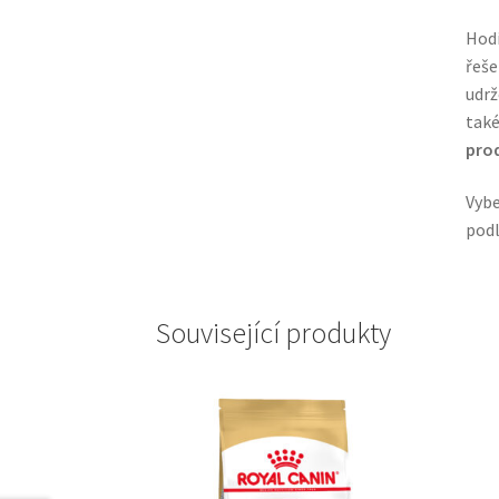
Hodí
řeše
udrž
také
prod
Vybe
podl
Související produkty