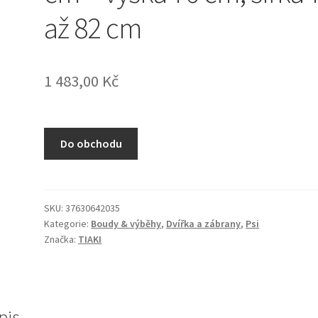
až 82 cm
1 483,00
Kč
Do obchodu
SKU:
37630642035
Kategorie:
Boudy & výběhy
,
Dvířka a zábrany
,
Psi
Značka:
TIAKI
pis