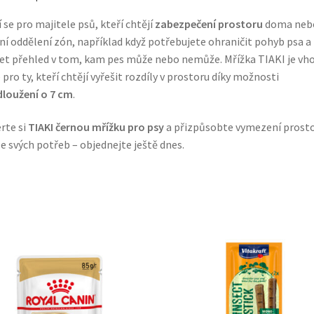
 se pro majitele psů, kteří chtějí
zabezpečení prostoru
doma nebo
ní oddělení zón, například když potřebujete ohraničit pohyb psa a
et přehled v tom, kam pes může nebo nemůže. Mřížka TIAKI je vh
 pro ty, kteří chtějí vyřešit rozdíly v prostoru díky možnosti
loužení o 7 cm
.
rte si
TIAKI černou mřížku pro psy
a přizpůsobte vymezení prost
e svých potřeb – objednejte ještě dnes.