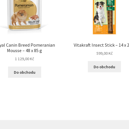
yal Canin Breed Pomeranian
Vitakraft Insect Stick – 14 x 
Mousse – 48 x 85 g
599,00
Kč
1 129,00
Kč
Do obchodu
Do obchodu