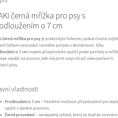
AKI černá mřížka pro psy s
odloužením o 7 cm
I černá mřížka pro psy
je praktickým řešením, pokud chcete zvýši
ečí během cestování i volného pohybu v domácnosti. Díky
loužení o 7 cm
snadno přizpůsobíte využití podle potřeby a mříž
lépe naváže na prostor, kde má plnit svoji roli při zabezpečení či
lení zóny.
avní vlastnosti
Prodloužení o 7 cm
– flexibilní možnost přizpůsobení pro lepš
využití v daném prostoru
Černé provedení
– nenápadný vzhled, který se hodí do interiéru