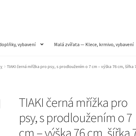
doplňky, vybavení
Malá zvířata — Klece, krmivo, vybavení
rmivo, vybavení
Můj účet
Obchod
Pokladna
Vše pro kočky
ny
TIAKI černá mřížka pro psy, s prodloužením o 7 cm – výška 76 cm, šířka 
TIAKI černá mřížka pro
psy, s prodloužením o 7
cm – výška 76 cm, šířka 