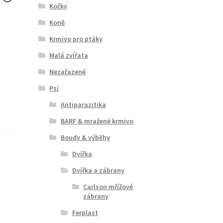
Kočky
Koně
Krmivo pro ptáky
Malá zvířata
Nezařazené
Psi
Antiparazitika
BARF & mražené krmivo
Boudy & výběhy
Dvířka
Dvířka a zábrany
Carlson mřížové
zábrany
Ferplast