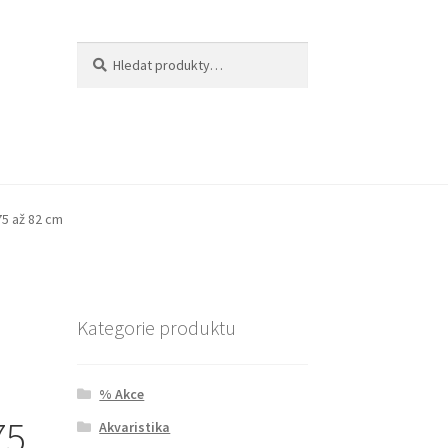
Hledat:
Hledat
75 až 82 cm
Kategorie produktu
% Akce
75
Akvaristika