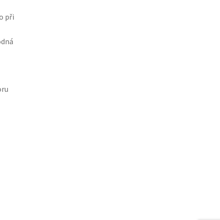
 při
odná
oru