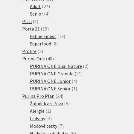
24
produktů
Adult
24
4
produktů
Senior
4
1
produkty
Pitti
1
produkt
19
Porta 21
19
produktů
13
Feline Finest
13
6
produktů
Superfood
6
2
produktů
Prolife
2
produkty
40
Purina One
40
produktů
2
PURINA ONE Dual Nature
2
31
produkty
PURINA ONE Granule
31
4
produktů
PURINA ONE Junior
4
produkty
1
PURINA ONE Senior
1
24
produkt
Purina Pro Plan
24
produktů
5
Žaludek a střeva
5
2
produktů
Alergie
2
produkty
4
Ledviny
4
produkty
7
Močové cesty
7
produktů
6
Nadváha a diabetes
6