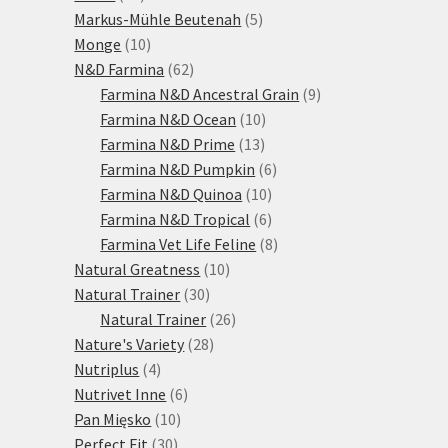
produktů
5
Markus-Mühle Beutenah
5
10
produktů
Monge
10
produktů
62
N&D Farmina
62
produktů
9
Farmina N&D Ancestral Grain
9
10
produktů
Farmina N&D Ocean
10
13
produktů
Farmina N&D Prime
13
produktů
6
Farmina N&D Pumpkin
6
10
produktů
Farmina N&D Quinoa
10
produktů
6
Farmina N&D Tropical
6
produktů
8
Farmina Vet Life Feline
8
10
produktů
Natural Greatness
10
30
produktů
Natural Trainer
30
produktů
26
Natural Trainer
26
28
produktů
Nature's Variety
28
4
produktů
Nutriplus
4
produkty
6
Nutrivet Inne
6
10
produktů
Pan Mięsko
10
30
produktů
Perfect Fit
30