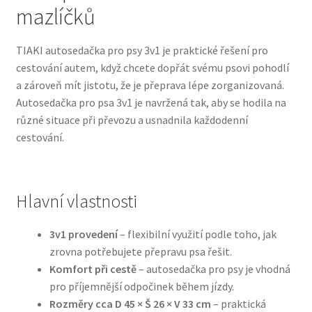
mazlíčků
Bozita pro psy — Švédské krmivo s nordickou kvalitou
TIAKI autosedačka pro psy 3v1 je praktické řešení pro
cestování autem, když chcete dopřát svému psovi pohodlí
Brit pro psy
a zároveň mít jistotu, že je přeprava lépe zorganizovaná.
Autosedačka pro psa 3v1 je navržená tak, aby se hodila na
Granule pro psy
různé situace při převozu a usnadnila každodenní
cestování.
Natural Trainer pro psy — Italské krmivo s
přírodními složkami
Hlavní vlastnosti
Happy Dog — Německá kvalita a přirozené složení
3v1 provedení
– flexibilní využití podle toho, jak
Hill’s pro psy
zrovna potřebujete přepravu psa řešit.
Komfort při cestě
– autosedačka pro psy je vhodná
Hračky pro psy
pro příjemnější odpočinek během jízdy.
Rozměry cca D 45 × Š 26 × V 33 cm
– praktická
Konzervy a kapsičky pro psy