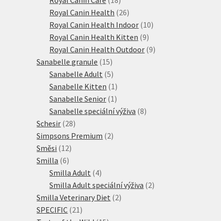
produktů
26
Royal Canin Health
26
produktů
10
Royal Canin Health Indoor
10
9
produktů
Royal Canin Health Kitten
9
produktů
9
Royal Canin Health Outdoor
9
15
produktů
Sanabelle granule
15
produktů
5
Sanabelle Adult
5
produktů
1
Sanabelle Kitten
1
1
produkt
Sanabelle Senior
1
produkt
8
Sanabelle speciální výživa
8
28
produktů
Schesir
28
produktů
2
Simpsons Premium
2
12
produkty
Směsi
12
6
produktů
Smilla
6
produktů
4
Smilla Adult
4
produkty
2
Smilla Adult speciální výživa
2
2
produkty
Smilla Veterinary Diet
2
21
produkty
SPECIFIC
21