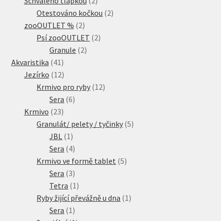
Schváleno tlapkou
2
produkty
2
Otestováno kočkou
2
2
produkty
zooOUTLET %
2
produkty
2
Psí zooOUTLET
2
2
produkty
Granule
2
41
produkty
Akvaristika
41
produktů
12
Jezírko
12
produktů
12
Krmivo pro ryby
12
6
produktů
Sera
6
23
produktů
Krmivo
23
produktů
5
Granulát/ pelety / tyčinky
5
1
produktů
JBL
1
produkt
4
Sera
4
produkty
5
Krmivo ve formě tablet
5
3
produktů
Sera
3
produkty
1
Tetra
1
produkt
1
Ryby žijící převážně u dna
1
1
produkt
Sera
1