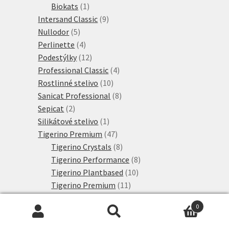
1
produktů
Biokats
1
produkt
9
Intersand Classic
9
5
produktů
Nullodor
5
produktů
4
Perlinette
4
produkty
12
Podestýlky
12
produktů
4
Professional Classic
4
10
produkty
Rostlinné stelivo
10
produktů
8
Sanicat Professional
8
2
produktů
Sepicat
2
produkty
1
Silikátové stelivo
1
produkt
47
Tigerino Premium
47
produktů
8
Tigerino Crystals
8
produktů
8
Tigerino Performance
8
10
produktů
Tigerino Plantbased
10
11
produktů
Tigerino Premium
11
3
produktů
Tigerino XL Grain
3
0
6
produkty
Výhodné sety
6
Hledat:
Hledat
produktů
2692
Konzervy a kapsičky
2692