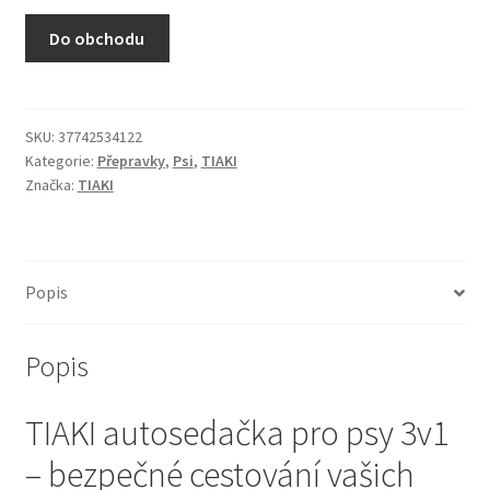
N&D Farmina pro kočky — Italské holistic krmivo
Do obchodu
Odpočívadla pro kočky
Pamlsky pro kočky
SKU:
37742534122
Kategorie:
Přepravky
,
Psi
,
TIAKI
Značka:
TIAKI
Purizon pro kočky
Royal Canin pro kočky
Popis
Škrabadla pro kočky
Popis
Veterinární dieta pro kočky
TIAKI autosedačka pro psy 3v1
Vše pro psy — Krmivo, doplňky, vybavení
– bezpečné cestování vašich
Boudy a výběhy