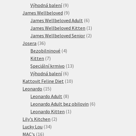
produktů
9
Výhodná balení
9
produktů
9
James Wellbeloved
9
produktů
6
James Wellbeloved Adult
6
produktů
1
James Wellbeloved Kitten
1
2
produkt
James Wellbeloved Senior
2
36
produkty
Josera
36
produktů
4
Bezobilninové
4
7
produkty
Kitten
7
produktů
13
Speciální krmivo
13
6
produktů
Výhodná balení
6
produktů
10
Kattovit Feline Diet
10
15
produktů
Leonardo
15
produktů
8
Leonardo Adult
8
produktů
6
Leonardo Adult bez obilovin
6
1
produktů
Leonardo Kitten
1
2
produkt
Lily's Kitchen
2
34
produkty
Lucky Lou
34
16
produktů
MAC's
16