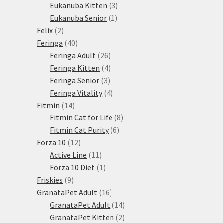
3
produkty
Eukanuba Kitten
3
1
produkty
Eukanuba Senior
1
2
produkt
Felix
2
produkty
40
Feringa
40
produktů
26
Feringa Adult
26
produktů
4
Feringa Kitten
4
3
produkty
Feringa Senior
3
produkty
4
Feringa Vitality
4
14
produkty
Fitmin
14
produktů
8
Fitmin Cat for Life
8
6
produktů
Fitmin Cat Purity
6
12
produktů
Forza 10
12
produktů
11
Active Line
11
produktů
1
Forza 10 Diet
1
9
produkt
Friskies
9
produktů
16
GranataPet Adult
16
produktů
14
GranataPet Adult
14
produktů
2
GranataPet Kitten
2