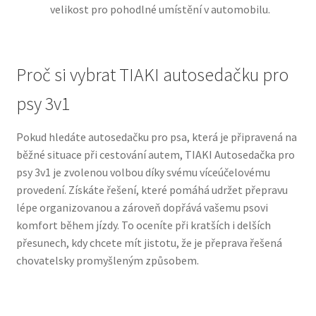
velikost pro pohodlné umístění v automobilu.
N&D Farmina pro psy — Italské holistic krmivo
Proč si vybrat TIAKI autosedačku pro
Oblečky pro psy
psy 3v1
Pamlsky pro psy
Pokud hledáte autosedačku pro psa, která je připravená na
Pelíšky pro psy
běžné situace při cestování autem, TIAKI Autosedačka pro
psy 3v1 je zvolenou volbou díky svému víceúčelovému
Ortopedické pelíšky
provedení. Získáte řešení, které pomáhá udržet přepravu
lépe organizovanou a zároveň dopřává vašemu psovi
Přepravky pro psy
komfort během jízdy. To oceníte při kratších i delších
přesunech, kdy chcete mít jistotu, že je přeprava řešená
Purizon pro psy — Vysoký obsah masa, bez obilovin
chovatelsky promyšleným způsobem.
Royal Canin pro psy