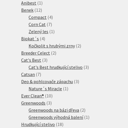
1
produkty
Anibest
1
12
produkt
Benek
12
produktů
4
Compact
4
7
produkty
Corn Cat
7
produktů
1
Zelený les
1
4
produkt
Biokat´s
4
produkty
2
Kočkolit s hrubými zrny
2
2
produkty
Breeder Celect
2
3
produkty
Cat's Best
3
produkty
3
Cat's Best hrudkující stelivo
3
7
produkty
Catsan
7
produktů
3
Deo & pohlcovače zápachu
3
1
produkty
Nature´s Miracle
1
10
produkt
Ever Clean®
10
3
produktů
Greenwoods
3
produkty
2
Greenwoods na bázi dřeva
2
produkty
1
Greenwoods výhodná balení
1
18
produkt
Hrudkující stelivo
18