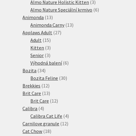
produktů
3
Almo Nature Holistic Kitten
3
produkty
6
Almo Nature Speciální krmivo
6
13
produktů
Animonda
13
produktů
13
Animonda Carny
13
27
produktů
Applaws Adult
27
15
produktů
Adult
15
produktů
3
Kitten
3
3
produkty
Senior
3
produkty
6
Výhodná balení
6
34
produktů
Bozita
34
produktů
30
Bozita Feline
30
12
produktů
Brekkies
12
produktů
13
Brit Care
13
produktů
12
Brit Care
12
4
produktů
Calibra
4
produkty
4
Calibra Cat Life
4
12
produkty
Carnilove granule
12
18
produktů
Cat Chow
18