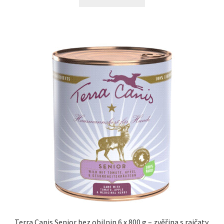
Terra Canis Senior bez obilnin 6 x 800 g – zvěřina s rajčaty,