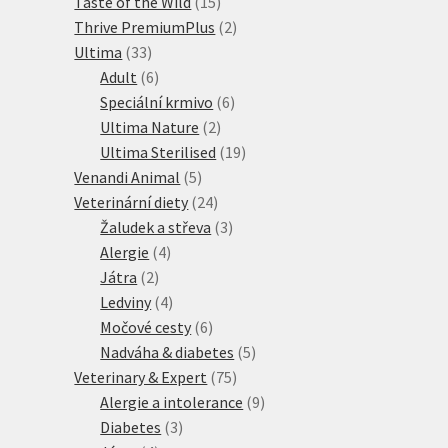
produktů
15
Taste of the Wild
15
produktů
2
Thrive PremiumPlus
2
33
produkty
Ultima
33
produktů
6
Adult
6
produktů
6
Speciální krmivo
6
2
produktů
Ultima Nature
2
produkty
19
Ultima Sterilised
19
5
produktů
Venandi Animal
5
produktů
24
Veterinární diety
24
produktů
3
Žaludek a střeva
3
4
produkty
Alergie
4
2
produkty
Játra
2
produkty
4
Ledviny
4
produkty
6
Močové cesty
6
produktů
5
Nadváha & diabetes
5
75
produktů
Veterinary & Expert
75
produktů
9
Alergie a intolerance
9
3
produktů
Diabetes
3