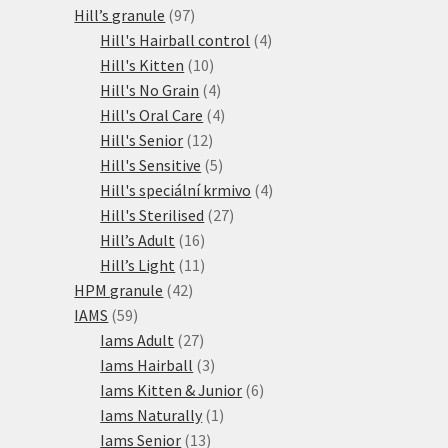
97
produkty
Hill’s granule
97
produktů
4
Hill's Hairball control
4
10
produkty
Hill's Kitten
10
produktů
4
Hill's No Grain
4
produkty
4
Hill's Oral Care
4
12
produkty
Hill's Senior
12
produktů
5
Hill's Sensitive
5
produktů
4
Hill's speciální krmivo
4
27
produkty
Hill's Sterilised
27
16
produktů
Hill’s Adult
16
produktů
11
Hill’s Light
11
42
produktů
HPM granule
42
59
produktů
IAMS
59
produktů
27
Iams Adult
27
produktů
3
Iams Hairball
3
produkty
6
Iams Kitten & Junior
6
1
produktů
Iams Naturally
1
13
produkt
Iams Senior
13