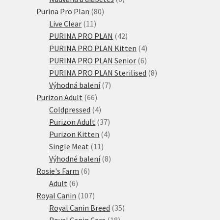
80
produktů
Purina Pro Plan
80
11
produktů
Live Clear
11
produktů
42
PURINA PRO PLAN
42
produktů
4
PURINA PRO PLAN Kitten
4
6
produkty
PURINA PRO PLAN Senior
6
produktů
8
PURINA PRO PLAN Sterilised
8
7
produktů
Výhodná balení
7
66
produktů
Purizon Adult
66
produktů
4
Coldpressed
4
produkty
37
Purizon Adult
37
produktů
4
Purizon Kitten
4
11
produkty
Single Meat
11
produktů
8
Výhodné balení
8
6
produktů
Rosie's Farm
6
6
produktů
Adult
6
produktů
107
Royal Canin
107
produktů
35
Royal Canin Breed
35
18
produktů
Royal Canin Care
18