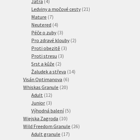
4
produkty
Játra
4
produkty
21
Ledviny a močové cesty
21
7
produktů
Mature
7
produktů
4
Neutered
4
produkty
3
Péče o zuby
3
produkty
2
Pro zdravé klouby
2
3
produkty
Proti obezitě
3
3
produkty
Proti stresu
3
2
produkty
Srst a kůže
2
produkty
14
Žaludek a střeva
14
6
produktů
Visán Optimanova
6
20
produktů
Whiskas Granule
20
12
produktů
Adult
12
3
produktů
Junior
3
produkty
5
Výhodná balení
5
10
produktů
Wiejska Zagroda
10
produktů
26
Wild Freedom Granule
26
17
produktů
Adult granule
17