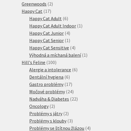
2
produkty
Greenwoods
2
17
produkty
Happy Cat
17
produktů
6
Happy Cat Adult
6
produktů
1
Happy Cat Adult Indoor
1
4
produkt
Happy Cat Junior
4
produkty
1
Happy Cat Senior
1
produkt
4
Happy Cat Sensitive
4
produkty
1
Výhodná a míchaná balení
1
100
produkt
Hill's Feline
100
produktů
6
Alergie a intolerance
6
6
produktů
Dentální hygiena
6
produktů
17
Gastro problémy
17
produktů
24
Močové problémy
24
produktů
22
Nadváha & Diabetes
22
2
produktů
Oncology
2
produkty
2
Problémy s játry
2
produkty
3
Problémy s klouby
3
produkty
4
Problémy se štítnou žlázou
4