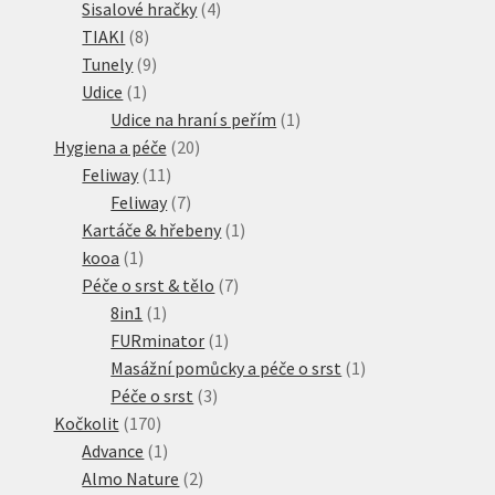
produkty
4
Sisalové hračky
4
8
produkty
TIAKI
8
produktů
9
Tunely
9
1
produktů
Udice
1
produkt
1
Udice na hraní s peřím
1
20
produkt
Hygiena a péče
20
11
produktů
Feliway
11
produktů
7
Feliway
7
produktů
1
Kartáče & hřebeny
1
1
produkt
kooa
1
produkt
7
Péče o srst & tělo
7
1
produktů
8in1
1
produkt
1
FURminator
1
produkt
1
Masážní pomůcky a péče o srst
1
3
produkt
Péče o srst
3
170
produkty
Kočkolit
170
produktů
1
Advance
1
produkt
2
Almo Nature
2