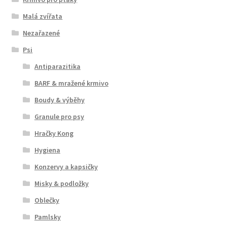
Malá zvířata
Nezařazené
Psi
Antiparazitika
BARF & mražené krmivo
Boudy & výběhy
Granule pro psy
Hračky Kong
Hygiena
Konzervy a kapsičky
Misky & podložky
Oblečky
Pamlsky