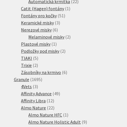
produktů
22
Automatická krmítka
22
1
produktů
Catit (Hagen) fontány
1
51
produkt
Fontány pro kočky
51
3
produktů
Keramické misky
3
6
produkty
Nerezové misky
6
produktů
2
Melaminové misky
2
1
produkty
Plastové misky
1
produkt
2
Podložky pod misky
2
5
produkty
TIAKI
5
2
produktů
Trixie
2
produkty
6
Zásobníky na krmivo
6
1695
produktů
Granule
1695
3
produktů
4Vets
3
produkty
49
Affinity Advance
49
12
produktů
Affinity Libra
12
produktů
22
Almo Nature
22
produktů
1
Almo Nature HFC
1
produkt
9
Almo Nature Holistic Adult
9