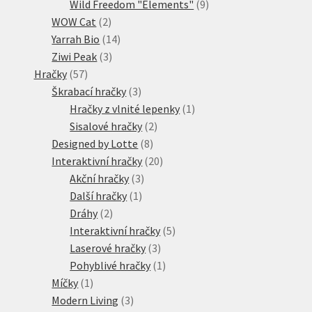
produktů
9
Wild Freedom "Elements"
9
2
produktů
WOW Cat
2
produkty
14
Yarrah Bio
14
3
produktů
Ziwi Peak
3
57
produkty
Hračky
57
produktů
3
Škrabací hračky
3
produkty
1
Hračky z vlnité lepenky
1
2
produkt
Sisalové hračky
2
8
produkty
Designed by Lotte
8
produktů
20
Interaktivní hračky
20
3
produktů
Akční hračky
3
1
produkty
Další hračky
1
2
produkt
Dráhy
2
produkty
5
Interaktivní hračky
5
3
produktů
Laserové hračky
3
produkty
1
Pohyblivé hračky
1
1
produkt
Míčky
1
produkt
3
Modern Living
3