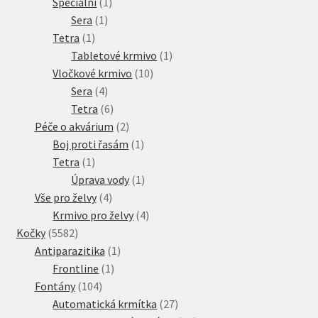
produkt
1
Speciální
1
1
produkt
Sera
1
1
produkt
Tetra
1
produkt
1
Tabletové krmivo
1
10
produkt
Vločkové krmivo
10
4
produktů
Sera
4
produkty
6
Tetra
6
produktů
2
Péče o akvárium
2
produkty
1
Boj proti řasám
1
1
produkt
Tetra
1
produkt
1
Úprava vody
1
4
produkt
Vše pro želvy
4
produkty
4
Krmivo pro želvy
4
5582
produkty
Kočky
5582
produktů
1
Antiparazitika
1
1
produkt
Frontline
1
104
produkt
Fontány
104
produktů
27
Automatická krmítka
27