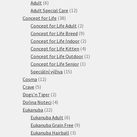
6
produktů
Adult
6
produktů
12
Adult Special Care
12
38
produktů
Concept for Life
38
produktů
2
Concept for Life Adult
2
produkty
9
Concept for Life Breed
9
produktů
2
Concept for Life Indoor
2
4
produkty
Concept for Life Kitten
4
produkty
1
Concept for Life Outdoor
1
1
produkt
Concept for Life Senior
1
15
produkt
Speciální výživa
15
12
produktů
Cosma
12
5
produktů
Crave
5
produktů
2
Dogs'n Tiger
2
produkty
4
Dolina Noteci
4
22
produkty
Eukanuba
22
produktů
6
Eukanuba Adult
6
produktů
9
Eukanuba Grain Free
9
3
produktů
Eukanuba Hairball
3