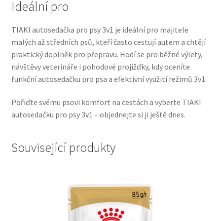
Ideální pro
Veterinární dieta pro psy
TIAKI autosedačka pro psy 3v1 je ideální pro majitele
Vodítka a obojky
malých až středních psů, kteří často cestují autem a chtějí
praktický doplněk pro přepravu. Hodí se pro běžné výlety,
Wolf of Wilderness
návštěvy veterináře i pohodové projížďky, kdy oceníte
funkční autosedačku pro psa a efektivní využití režimů 3v1.
Pořiďte svému psovi komfort na cestách a vyberte TIAKI
autosedačku pro psy 3v1 – objednejte si ji ještě dnes.
Související produkty