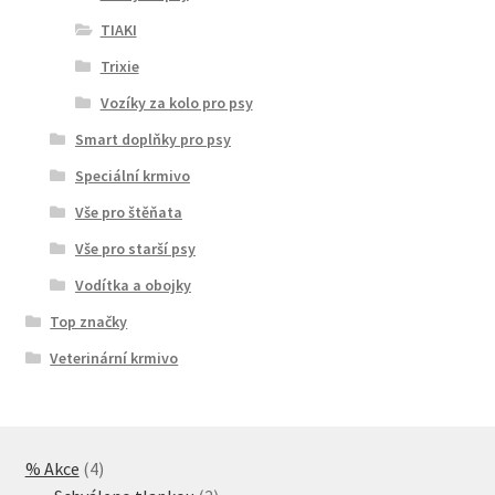
TIAKI
Trixie
Vozíky za kolo pro psy
Smart doplňky pro psy
Speciální krmivo
Vše pro štěňata
Vše pro starší psy
Vodítka a obojky
Top značky
Veterinární krmivo
4
% Akce
4
produkty
2