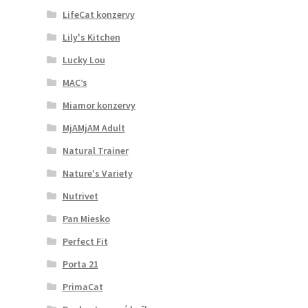
LifeCat konzervy
Lily's Kitchen
Lucky Lou
MAC’s
Miamor konzervy
MjAMjAM Adult
Natural Trainer
Nature's Variety
Nutrivet
Pan Miesko
Perfect Fit
Porta 21
PrimaCat