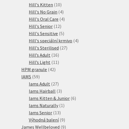
10
produkty
Hill's Kitten
10
produktů
4
Hill's No Grain
4
produkty
4
Hill's Oral Care
4
12
produkty
Hill's Senior
12
produktů
5
Hill's Sensitive
5
produktů
4
Hill's speciální krmivo
4
27
produkty
Hill's Sterilised
27
16
produktů
Hill’s Adult
16
produktů
11
Hill’s Light
11
42
produktů
HPM granule
42
59
produktů
IAMS
59
produktů
27
Iams Adult
27
produktů
3
Iams Hairball
3
produkty
6
Iams Kitten & Junior
6
1
produktů
Iams Naturally
1
13
produkt
Iams Senior
13
produktů
9
Výhodná balení
9
produktů
9
James Wellbeloved
9