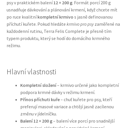
psy v praktickém balení
12 × 200 g
. Formát porcí 200 g
usnadňuje dávkování a plánování krmení, když chcete mít
Bozita pro psy — Švédské krmivo s nordickou kvalitou
po ruce kvalitní
kompletní krmivo
s jasně definovanou
příchutí kuřete. Pokud hledáte
krmivo pro psy
zaměřené na
Brit pro psy
každodenní rutinu, Terra Felis Complete je přesně tím
typem produktu, který se hodí do domácího krmného
Granule pro psy
režimu.
Natural Trainer pro psy — Italské krmivo s
přírodními složkami
Hlavní vlastnosti
Happy Dog — Německá kvalita a přirozené složení
Kompletní složení
– krmivo určené jako kompletní
podpora krmné dávky v režimu krmení.
Hill’s pro psy
Přínos příchuti kuře
– chuť kuřete pro psy, kteří
preferují masové variace a chtějí jasně zacílenou
Hračky pro psy
změnu v jídelníčku.
Balení 12 × 200 g
– balení více porcí pro snadnější
Konzervy a kapsičky pro psy