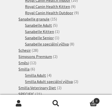
Royal Canin Health Indoor
10
9
produktů
Royal Canin Health Kitten
9
produktů
9
Royal Canin Health Outdoor
9
15
produktů
Sanabelle granule
15
produktů
5
Sanabelle Adult
5
produktů
1
Sanabelle Kitten
1
1
produkt
Sanabelle Senior
1
produkt
8
Sanabelle speciální výživa
8
28
produktů
Schesir
28
produktů
2
Simpsons Premium
2
12
produkty
Směsi
12
6
produktů
Smilla
6
produktů
4
Smilla Adult
4
produkty
2
Smilla Adult speciální výživa
2
2
produkty
Smilla Veterinary Diet
2
21
produkty
SPECIFIC
21
produktů
15
Taste of the Wild
15
0
produktů
2
Thrive PremiumPlus
2
Hledat:
Hledat