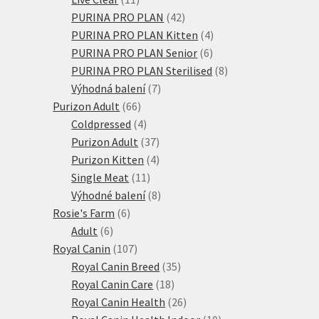
produktů
42
PURINA PRO PLAN
42
produktů
4
PURINA PRO PLAN Kitten
4
6
produkty
PURINA PRO PLAN Senior
6
produktů
8
PURINA PRO PLAN Sterilised
8
7
produktů
Výhodná balení
7
66
produktů
Purizon Adult
66
produktů
4
Coldpressed
4
produkty
37
Purizon Adult
37
produktů
4
Purizon Kitten
4
11
produkty
Single Meat
11
produktů
8
Výhodné balení
8
6
produktů
Rosie's Farm
6
6
produktů
Adult
6
produktů
107
Royal Canin
107
produktů
35
Royal Canin Breed
35
18
produktů
Royal Canin Care
18
produktů
26
Royal Canin Health
26
produktů
10