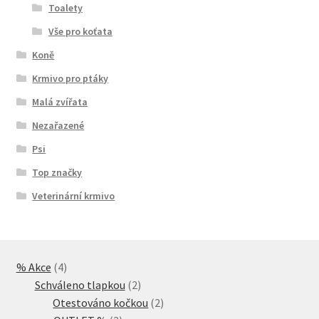
Toalety
Vše pro koťata
Koně
Krmivo pro ptáky
Malá zvířata
Nezařazené
Psi
Top značky
Veterinární krmivo
4
% Akce
4
produkty
2
Schváleno tlapkou
2
produkty
2
Otestováno kočkou
2