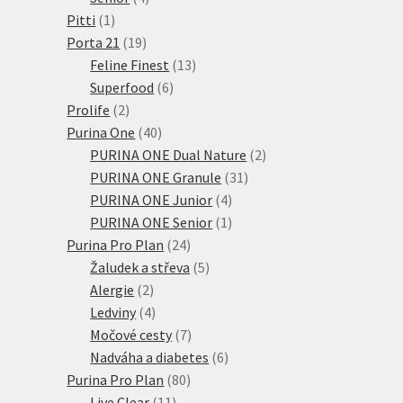
1
produkty
Pitti
1
produkt
19
Porta 21
19
produktů
13
Feline Finest
13
6
produktů
Superfood
6
2
produktů
Prolife
2
produkty
40
Purina One
40
produktů
2
PURINA ONE Dual Nature
2
31
produkty
PURINA ONE Granule
31
4
produktů
PURINA ONE Junior
4
produkty
1
PURINA ONE Senior
1
24
produkt
Purina Pro Plan
24
produktů
5
Žaludek a střeva
5
2
produktů
Alergie
2
produkty
4
Ledviny
4
produkty
7
Močové cesty
7
produktů
6
Nadváha a diabetes
6
80
produktů
Purina Pro Plan
80
11
produktů
Live Clear
11