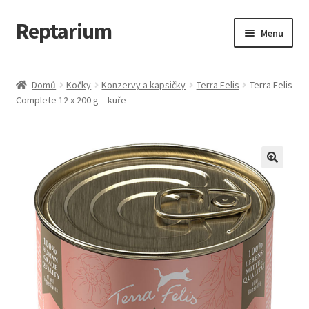
Reptarium
Přeskočit
Přejít
Menu
na
k
navigaci
obsahu
Úvodní stránka
webu
Domů
Kočky
Konzervy a kapsičky
Terra Felis
Terra Felis
Complete 12 x 200 g – kuře
Košík
Malá zvířata — Klece, krmivo, vybavení
Můj účet
Obchod
Pokladna
Vše pro kočky