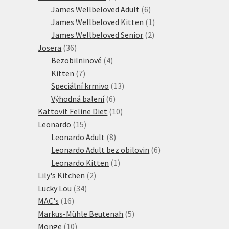
produktů
6
James Wellbeloved Adult
6
produktů
1
James Wellbeloved Kitten
1
2
produkt
James Wellbeloved Senior
2
36
produkty
Josera
36
produktů
4
Bezobilninové
4
7
produkty
Kitten
7
produktů
13
Speciální krmivo
13
6
produktů
Výhodná balení
6
produktů
10
Kattovit Feline Diet
10
15
produktů
Leonardo
15
produktů
8
Leonardo Adult
8
produktů
6
Leonardo Adult bez obilovin
6
1
produktů
Leonardo Kitten
1
2
produkt
Lily's Kitchen
2
34
produkty
Lucky Lou
34
16
produktů
MAC's
16
produktů
5
Markus-Mühle Beutenah
5
10
produktů
Monge
10