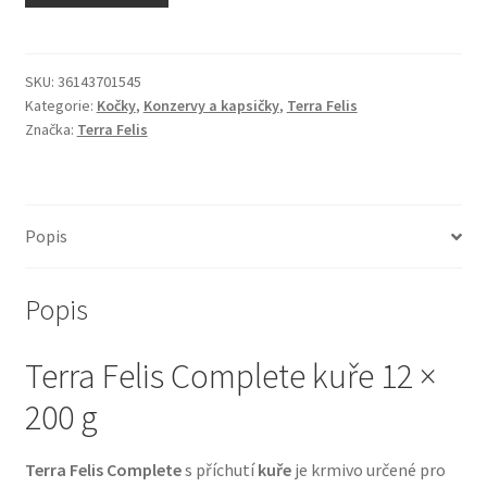
N&D Farmina pro kočky — Italské holistic krmivo
Odpočívadla pro kočky
SKU:
36143701545
Kategorie:
Kočky
,
Konzervy a kapsičky
,
Terra Felis
Značka:
Terra Felis
Pamlsky pro kočky
Purizon pro kočky
Popis
Royal Canin pro kočky
Popis
Škrabadla pro kočky
Terra Felis Complete kuře 12 ×
Veterinární dieta pro kočky
200 g
Vše pro psy — Krmivo, doplňky, vybavení
Terra Felis Complete
s příchutí
kuře
je krmivo určené pro
Boudy a výběhy