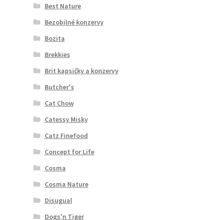
Best Nature
Bezobilné konzervy
Bozita
Brekkies
Brit kapsičky a konzervy
Butcher's
Cat Chow
Catessy Misky
Catz Finefood
Concept for Life
Cosma
Cosma Nature
Disugual
Dogs'n Tiger