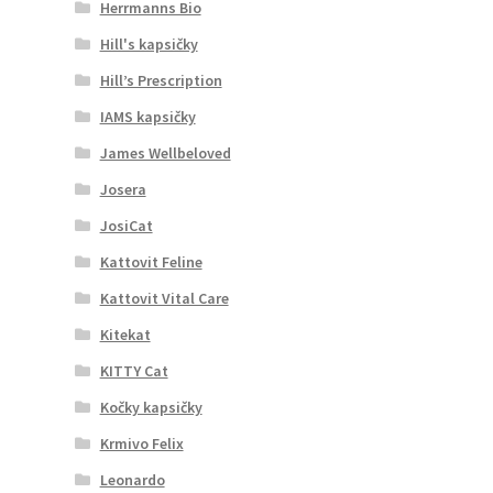
Herrmanns Bio
Hill's kapsičky
Hill’s Prescription
IAMS kapsičky
James Wellbeloved
Josera
JosiCat
Kattovit Feline
Kattovit Vital Care
Kitekat
KITTY Cat
Kočky kapsičky
Krmivo Felix
Leonardo