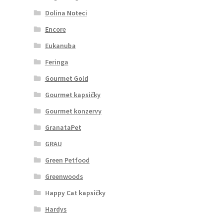
Dolina Noteci
Encore
Eukanuba
Feringa
Gourmet Gold
Gourmet kapsičky
Gourmet konzervy
GranataPet
GRAU
Green Petfood
Greenwoods
Happy Cat kapsičky
Hardys