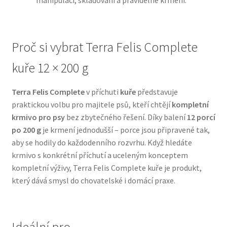
manipulaci, skladování a pravidelné krmení.
N&D Farmina pro psy — Italské holistic krmivo
Proč si vybrat Terra Felis Complete
Oblečky pro psy
kuře 12 × 200 g
Pamlsky pro psy
Terra Felis Complete
v příchuti
kuře
představuje
praktickou volbu pro majitele psů, kteří chtějí
kompletní
Pelíšky pro psy
krmivo pro psy
bez zbytečného řešení. Díky balení
12 porcí
po 200 g
je krmení jednodušší – porce jsou připravené tak,
Ortopedické pelíšky
aby se hodily do každodenního rozvrhu. Když hledáte
krmivo s konkrétní příchutí a uceleným konceptem
Přepravky pro psy
kompletní výživy, Terra Felis Complete kuře je produkt,
který dává smysl do chovatelské i domácí praxe.
Purizon pro psy — Vysoký obsah masa, bez obilovin
Royal Canin pro psy
Ideální pro