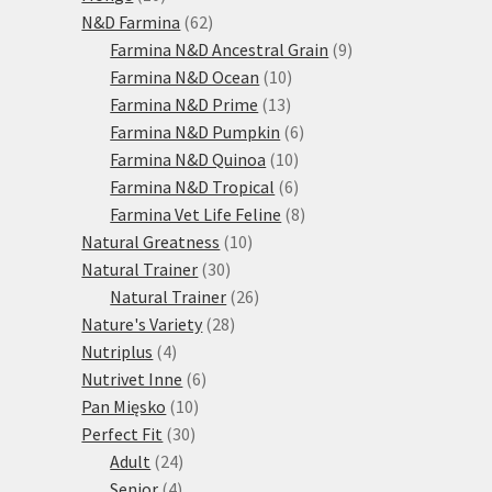
produktů
62
N&D Farmina
62
produktů
9
Farmina N&D Ancestral Grain
9
10
produktů
Farmina N&D Ocean
10
13
produktů
Farmina N&D Prime
13
produktů
6
Farmina N&D Pumpkin
6
10
produktů
Farmina N&D Quinoa
10
produktů
6
Farmina N&D Tropical
6
produktů
8
Farmina Vet Life Feline
8
10
produktů
Natural Greatness
10
30
produktů
Natural Trainer
30
produktů
26
Natural Trainer
26
28
produktů
Nature's Variety
28
4
produktů
Nutriplus
4
produkty
6
Nutrivet Inne
6
10
produktů
Pan Mięsko
10
30
produktů
Perfect Fit
30
24
produktů
Adult
24
4
produktů
Senior
4