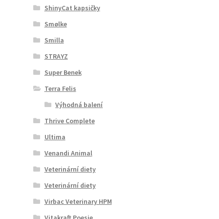
ShinyCat kapsičky
Smølke
Smilla
STRAYZ
Super Benek
Terra Felis
Výhodná balení
Thrive Complete
Ultima
Venandi Animal
Veterinární diety
Veterinární diety
Virbac Veterinary HPM
Vitakraft Poesie