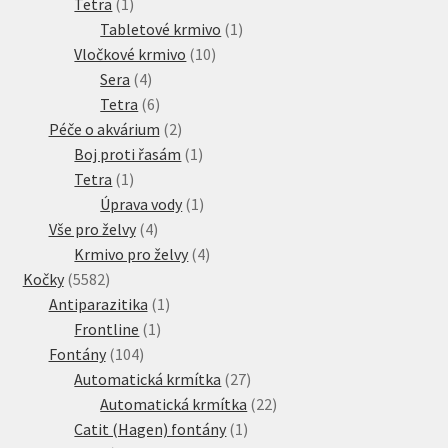
1
produkt
Tetra
1
produkt
1
Tabletové krmivo
1
10
produkt
Vločkové krmivo
10
4
produktů
Sera
4
produkty
6
Tetra
6
produktů
2
Péče o akvárium
2
produkty
1
Boj proti řasám
1
1
produkt
Tetra
1
produkt
1
Úprava vody
1
4
produkt
Vše pro želvy
4
produkty
4
Krmivo pro želvy
4
5582
produkty
Kočky
5582
produktů
1
Antiparazitika
1
1
produkt
Frontline
1
104
produkt
Fontány
104
produktů
27
Automatická krmítka
27
produktů
22
Automatická krmítka
22
1
produktů
Catit (Hagen) fontány
1