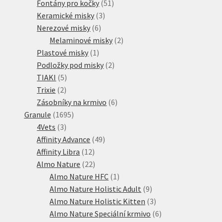
51
produkt
Fontány pro kočky
51
3
produktů
Keramické misky
3
6
produkty
Nerezové misky
6
produktů
2
Melaminové misky
2
1
produkty
Plastové misky
1
produkt
2
Podložky pod misky
2
5
produkty
TIAKI
5
2
produktů
Trixie
2
produkty
6
Zásobníky na krmivo
6
1695
produktů
Granule
1695
3
produktů
4Vets
3
produkty
49
Affinity Advance
49
12
produktů
Affinity Libra
12
produktů
22
Almo Nature
22
produktů
1
Almo Nature HFC
1
produkt
9
Almo Nature Holistic Adult
9
produktů
3
Almo Nature Holistic Kitten
3
produkty
6
Almo Nature Speciální krmivo
6