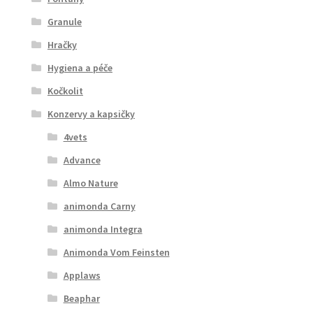
Granule
Hračky
Hygiena a péče
Kočkolit
Konzervy a kapsičky
4vets
Advance
Almo Nature
animonda Carny
animonda Integra
Animonda Vom Feinsten
Applaws
Beaphar