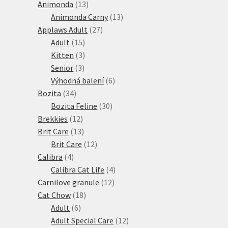
13
produktů
Animonda
13
produktů
13
Animonda Carny
13
27
produktů
Applaws Adult
27
15
produktů
Adult
15
produktů
3
Kitten
3
3
produkty
Senior
3
produkty
6
Výhodná balení
6
34
produktů
Bozita
34
produktů
30
Bozita Feline
30
12
produktů
Brekkies
12
produktů
13
Brit Care
13
produktů
12
Brit Care
12
4
produktů
Calibra
4
produkty
4
Calibra Cat Life
4
12
produkty
Carnilove granule
12
18
produktů
Cat Chow
18
6
produktů
Adult
6
produktů
12
Adult Special Care
12