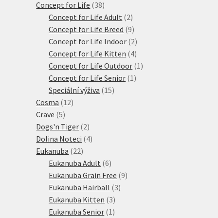
38
produktů
Concept for Life
38
produktů
2
Concept for Life Adult
2
produkty
9
Concept for Life Breed
9
produktů
2
Concept for Life Indoor
2
4
produkty
Concept for Life Kitten
4
produkty
1
Concept for Life Outdoor
1
1
produkt
Concept for Life Senior
1
15
produkt
Speciální výživa
15
12
produktů
Cosma
12
5
produktů
Crave
5
produktů
2
Dogs'n Tiger
2
produkty
4
Dolina Noteci
4
22
produkty
Eukanuba
22
produktů
6
Eukanuba Adult
6
produktů
9
Eukanuba Grain Free
9
3
produktů
Eukanuba Hairball
3
3
produkty
Eukanuba Kitten
3
1
produkty
Eukanuba Senior
1