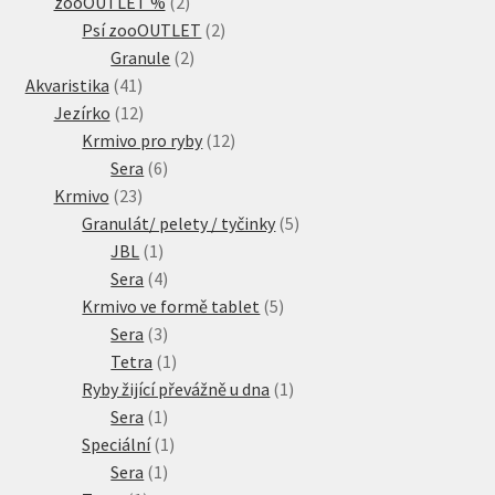
2
produkty
zooOUTLET %
2
produkty
2
Psí zooOUTLET
2
2
produkty
Granule
2
41
produkty
Akvaristika
41
produktů
12
Jezírko
12
produktů
12
Krmivo pro ryby
12
6
produktů
Sera
6
23
produktů
Krmivo
23
produktů
5
Granulát/ pelety / tyčinky
5
1
produktů
JBL
1
produkt
4
Sera
4
produkty
5
Krmivo ve formě tablet
5
3
produktů
Sera
3
produkty
1
Tetra
1
produkt
1
Ryby žijící převážně u dna
1
1
produkt
Sera
1
produkt
1
Speciální
1
1
produkt
Sera
1