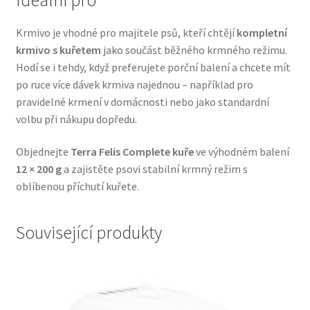
Veterinární dieta pro psy
Krmivo je vhodné pro majitele psů, kteří chtějí
kompletní
krmivo s kuřetem
jako součást běžného krmného režimu.
Vodítka a obojky
Hodí se i tehdy, když preferujete porční balení a chcete mít
po ruce více dávek krmiva najednou – například pro
Wolf of Wilderness
pravidelné krmení v domácnosti nebo jako standardní
volbu při nákupu dopředu.
Objednejte
Terra Felis Complete kuře
ve výhodném balení
12 × 200 g
a zajistěte psovi stabilní krmný režim s
oblíbenou příchutí kuřete.
Související produkty