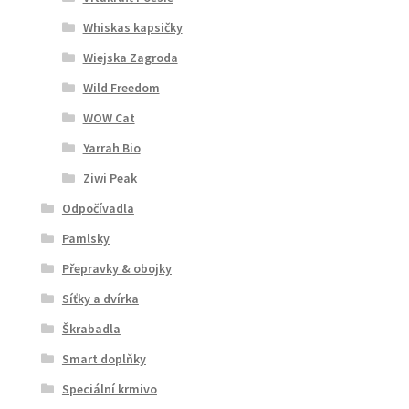
Whiskas kapsičky
Wiejska Zagroda
Wild Freedom
WOW Cat
Yarrah Bio
Ziwi Peak
Odpočívadla
Pamlsky
Přepravky & obojky
Síťky a dvírka
Škrabadla
Smart doplňky
Speciální krmivo