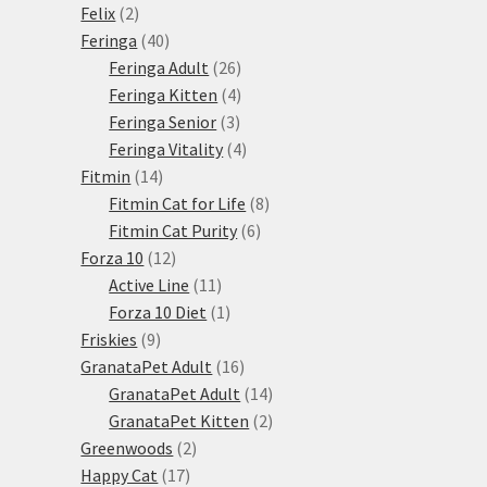
2
produkt
Felix
2
produkty
40
Feringa
40
produktů
26
Feringa Adult
26
produktů
4
Feringa Kitten
4
3
produkty
Feringa Senior
3
produkty
4
Feringa Vitality
4
14
produkty
Fitmin
14
produktů
8
Fitmin Cat for Life
8
6
produktů
Fitmin Cat Purity
6
12
produktů
Forza 10
12
produktů
11
Active Line
11
produktů
1
Forza 10 Diet
1
9
produkt
Friskies
9
produktů
16
GranataPet Adult
16
produktů
14
GranataPet Adult
14
produktů
2
GranataPet Kitten
2
2
produkty
Greenwoods
2
17
produkty
Happy Cat
17