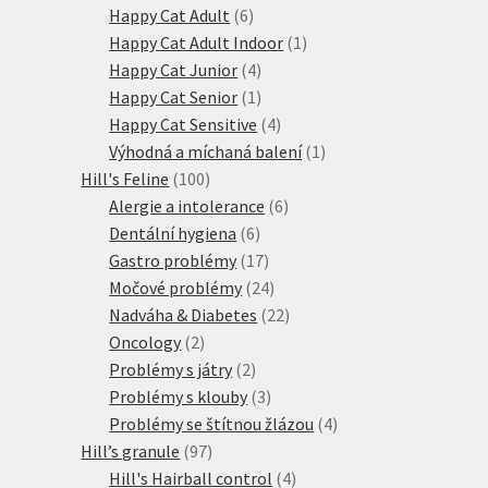
produktů
6
Happy Cat Adult
6
produktů
1
Happy Cat Adult Indoor
1
4
produkt
Happy Cat Junior
4
produkty
1
Happy Cat Senior
1
produkt
4
Happy Cat Sensitive
4
produkty
1
Výhodná a míchaná balení
1
100
produkt
Hill's Feline
100
produktů
6
Alergie a intolerance
6
6
produktů
Dentální hygiena
6
produktů
17
Gastro problémy
17
produktů
24
Močové problémy
24
produktů
22
Nadváha & Diabetes
22
2
produktů
Oncology
2
produkty
2
Problémy s játry
2
produkty
3
Problémy s klouby
3
produkty
4
Problémy se štítnou žlázou
4
97
produkty
Hill’s granule
97
produktů
4
Hill's Hairball control
4