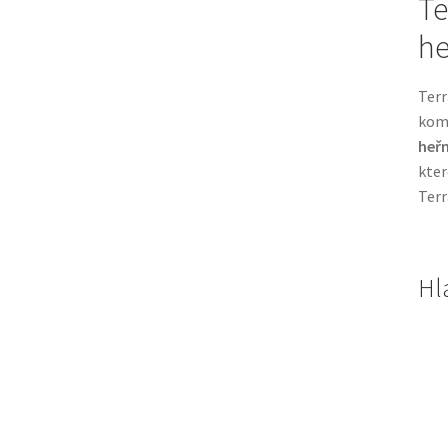
Te
he
Terr
kom
heř
kter
Terr
Hl