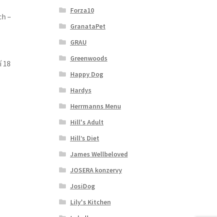
Forza10
ch –
GranataPet
GRAU
Greenwoods
í 18
Happy Dog
Hardys
Herrmanns Menu
Hill's Adult
Hill’s Diet
James Wellbeloved
JOSERA konzervy
JosiDog
Lily's Kitchen