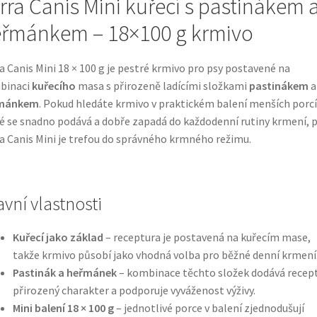
rra Canis Mini kuřecí s pastinákem 
řmánkem – 18×100 g krmivo
a Canis Mini 18 × 100 g je pestré krmivo pro psy postavené na
binaci
kuřecího
masa s přirozeně ladícími složkami
pastinákem
a
mánkem
. Pokud hledáte krmivo v praktickém balení menších porcí
é se snadno podává a dobře zapadá do každodenní rutiny krmení, 
a Canis Mini je trefou do správného krmného režimu.
avní vlastnosti
Kuřecí jako základ
– receptura je postavená na kuřecím mase,
takže krmivo působí jako vhodná volba pro běžné denní krmení
Pastinák a heřmánek
– kombinace těchto složek dodává recep
přirozený charakter a podporuje vyváženost výživy.
Mini balení 18 × 100 g
– jednotlivé porce v balení zjednodušují