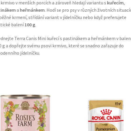
 krmivo v menších porcích a zároveň hledají variantu s
kuřecím
,
tinákem
a
heřmánkem
. Hodí se pro psy v různých životních situací
běžné krmení, střídání variant v jídelníčku nebo když preferujete
tické balení
100 g
.
dnejte Terra Canis Mini kuřecí s pastinákem a heřmánkem v balen
0 g a dopřejte svému psovi krmivo, které se snadno zařazuje do
odenního jídelníčku.