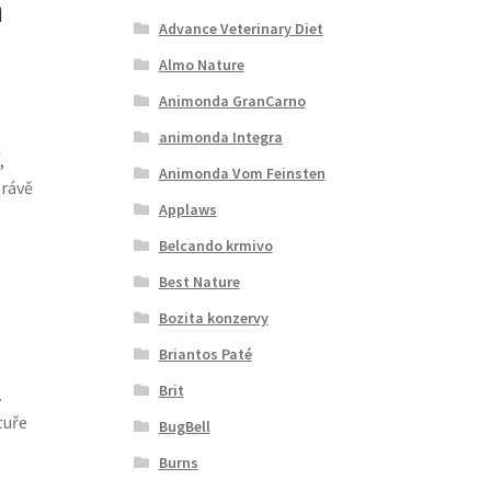
a
Advance Veterinary Diet
Almo Nature
Animonda GranCarno
animonda Integra
,
Animonda Vom Feinsten
právě
Applaws
Belcando krmivo
Best Nature
Bozita konzervy
Briantos Paté
Brit
.
tuře
BugBell
Burns