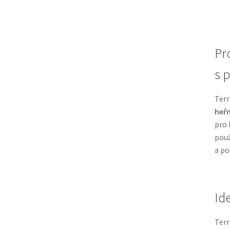
Pro
s 
Terr
heř
pro 
použ
a po
Id
Terr