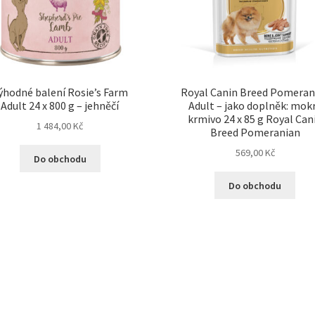
ýhodné balení Rosie’s Farm
Royal Canin Breed Pomeran
Adult 24 x 800 g – jehněčí
Adult – jako doplněk: mok
krmivo 24 x 85 g Royal Can
1 484,00
Kč
Breed Pomeranian
569,00
Kč
Do obchodu
Do obchodu