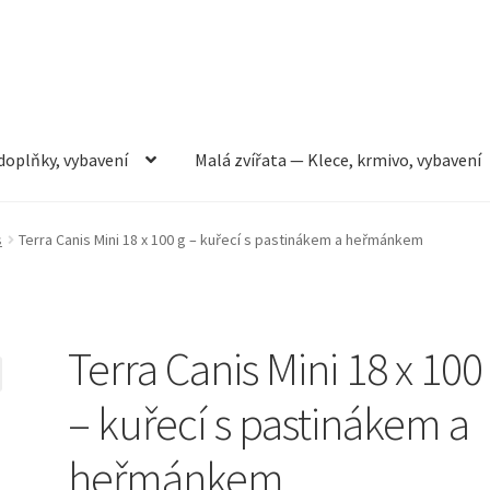
doplňky, vybavení
Malá zvířata — Klece, krmivo, vybavení
rmivo, vybavení
Můj účet
Obchod
Pokladna
Vše pro kočky
s
Terra Canis Mini 18 x 100 g – kuřecí s pastinákem a heřmánkem
Terra Canis Mini 18 x 100
– kuřecí s pastinákem a
heřmánkem