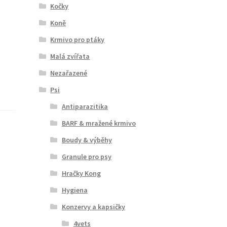
Kočky
Koně
Krmivo pro ptáky
Malá zvířata
Nezařazené
Psi
Antiparazitika
BARF & mražené krmivo
Boudy & výběhy
Granule pro psy
Hračky Kong
Hygiena
Konzervy a kapsičky
4vets