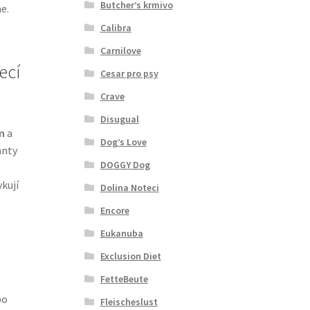
Butcher’s krmivo
e.
Calibra
Carnilove
ecí
Cesar pro psy
Crave
Disugual
m
a
Dog’s Love
anty
DOGGY Dog
kují
Dolina Noteci
Encore
Eukanuba
Exclusion Diet
FetteBeute
po
Fleischeslust