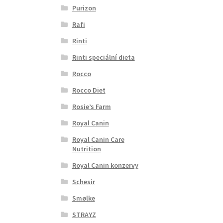
Purizon
Rafi
Rinti
Rinti speciální dieta
Rocco
Rocco Diet
Rosie’s Farm
Royal Canin
Royal Canin Care
Nutrition
Royal Canin konzervy
Schesir
Smølke
STRAYZ