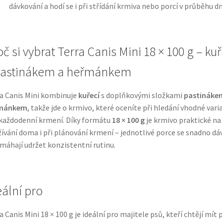
dávkování a hodí se i při střídání krmiva nebo porcí v průběhu dn
č si vybrat Terra Canis Mini 18 × 100 g – kuř
pastinákem a heřmánkem
a Canis Mini kombinuje
kuřecí
s doplňkovými složkami
pastináke
mánkem
, takže jde o krmivo, které oceníte při hledání vhodné vari
každodenní krmení. Díky formátu
18 × 100 g
je krmivo praktické na
ívání doma i při plánování krmení – jednotlivé porce se snadno dáv
máhají udržet konzistentní rutinu.
eální pro
a Canis Mini 18 × 100 g je ideální pro majitele psů, kteří chtějí mít 