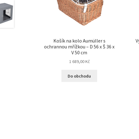
Košík na kolo Aumüller s
V
ochrannou mřížkou – D 56 x Š 36 x
V 50 cm
1 689,00
Kč
Do obchodu