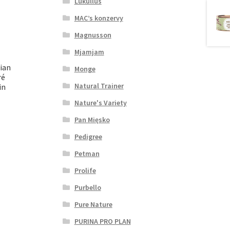
Lukullus
MAC’s konzervy
Magnusson
Mjamjam
ian
Monge
ré
Natural Trainer
in
Nature's Variety
Pan Mięsko
Pedigree
Petman
Prolife
Purbello
Pure Nature
PURINA PRO PLAN