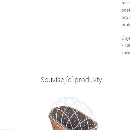
ruce
pas
pro 
prak
Obje
× 10
každ
Související produkty