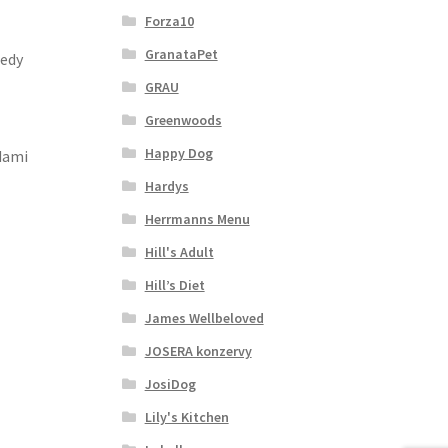
Forza10
GranataPet
tedy
GRAU
Greenwoods
Happy Dog
odami
Hardys
Herrmanns Menu
Hill's Adult
Hill’s Diet
James Wellbeloved
JOSERA konzervy
JosiDog
Lily's Kitchen