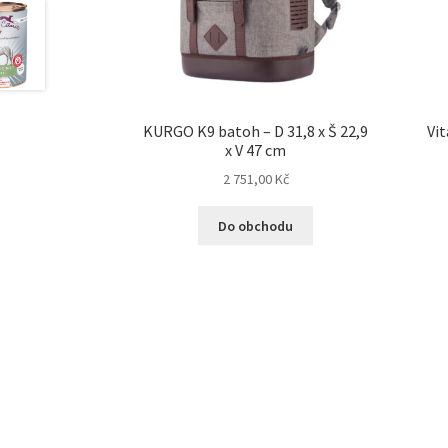
KURGO K9 batoh – D 31,8 x Š 22,9
Vit
x V 47 cm
2 751,00
Kč
Do obchodu