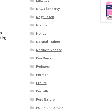
Lukullus
MAC’s konzervy
Magnusson
Mjamjam
ná
Monge
5 kg
Natural Trainer
Nature's Variety
Pan Mięsko
Pedigree
Petman
Prolife
Purbello
Pure Nature
PURINA PRO PLAN