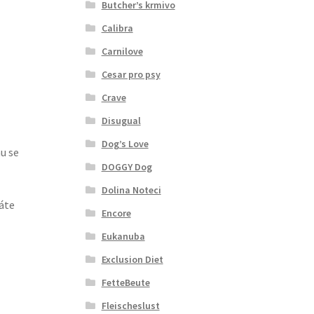
Butcher’s krmivo
Calibra
Carnilove
Cesar pro psy
Crave
Disugual
Dog’s Love
u se
DOGGY Dog
Dolina Noteci
dáte
Encore
Eukanuba
Exclusion Diet
FetteBeute
Fleischeslust