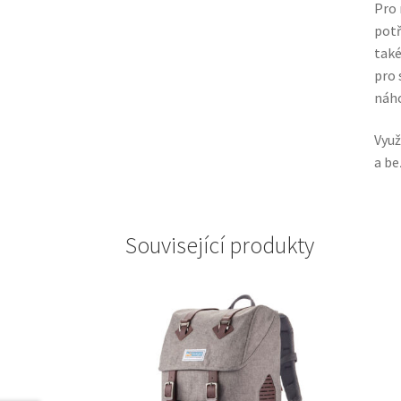
Pro 
potř
také
pro 
náho
Využ
a be
Související produkty