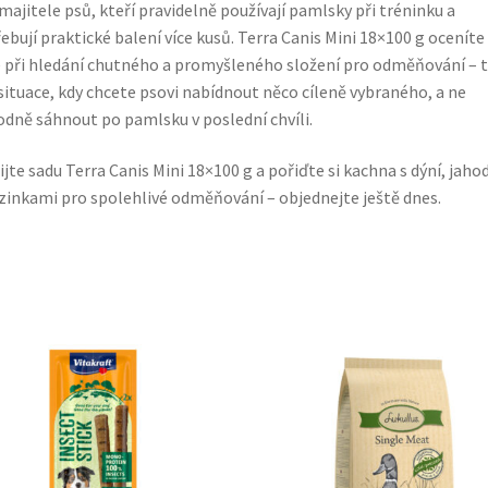
majitele psů, kteří pravidelně používají pamlsky při tréninku a
ebují praktické balení více kusů. Terra Canis Mini 18×100 g oceníte
 při hledání chutného a promyšleného složení pro odměňování – 
situace, kdy chcete psovi nabídnout něco cíleně vybraného, a ne
dně sáhnout po pamlsku v poslední chvíli.
ijte sadu Terra Canis Mini 18×100 g a pořiďte si kachna s dýní, jah
zinkami pro spolehlivé odměňování – objednejte ještě dnes.