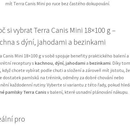
mít Terra Canis Mini po ruce bez častého dokupování.
oč si vybrat Terra Canis Mini 18×100 g –
chna s dýní, jahodami a bezinkami
a Canis Mini 18×100 g v sobě spojuje benefity praktického balení a
rétní receptury s
kachnou
,
dýní
,
jahodami
a
bezinkami
. Díky tom
, když chcete vybírat podle chuti a složení a zároveň mít jistotu, že
 dostatek pamlsků na trénink, odměny za dobré chování nebo
nění každodenní rutiny. Vyberte si variantu z této řady, pokud hle
é pamlsky Terra Canis
v balení, které usnadní plánování nákupu.
eální pro