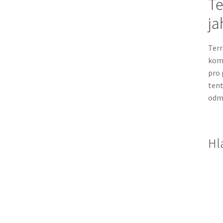
Te
ja
Terr
kom
pro 
tent
odm
Hl