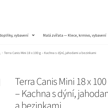
doplňky, vybavení
Malá zvířata — Klece, krmivo, vybavení
rmivo, vybavení
Můj účet
Obchod
Pokladna
Vše pro kočky
s
Terra Canis Mini 18 x 100 g – Kachna s dýní, jahodami a bezinkami
Terra Canis Mini 18 x 100
– Kachna s dýní, jahoda
a bezinkami