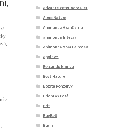
ní,
Advance Veterinary Diet
Almo Nature
Animonda GranCarno
eré
sky
animonda Integra
usů,
Animonda Vom Feinsten
Applaws
Belcando krmivo
Best Nature
Bozita konzervy
Briantos Paté
ní v
Brit
BugBell
Burns
í