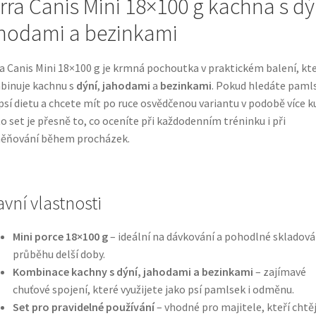
rra Canis Mini 18×100 g kachna s dý
hodami a bezinkami
a Canis Mini 18×100 g je krmná pochoutka v praktickém balení, kt
binuje kachnu s
dýní
,
jahodami
a
bezinkami
. Pokud hledáte paml
psí dietu a chcete mít po ruce osvědčenou variantu v podobě více k
o set je přesně to, co oceníte při každodenním tréninku i při
ěňování během procházek.
avní vlastnosti
Mini porce 18×100 g
– ideální na dávkování a pohodlné skladová
průběhu delší doby.
Kombinace kachny s dýní, jahodami a bezinkami
– zajímavé
chuťové spojení, které využijete jako psí pamlsek i odměnu.
Set pro pravidelné používání
– vhodné pro majitele, kteří chtěj