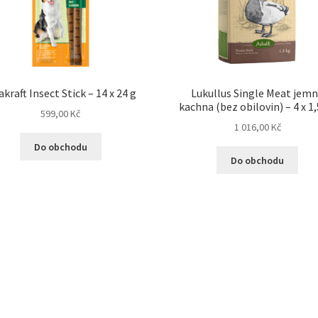
akraft Insect Stick – 14 x 24 g
Lukullus Single Meat jem
kachna (bez obilovin) – 4 x 1,
599,00
Kč
1 016,00
Kč
Do obchodu
Do obchodu