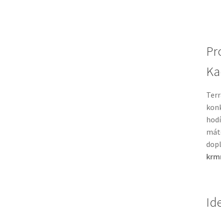
Pr
Ka
Terr
konk
hodí
máte
dopl
krmn
Id