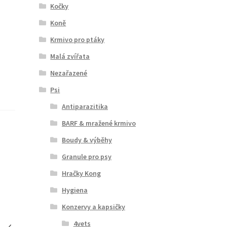
Kočky
Koně
Krmivo pro ptáky
Malá zvířata
Nezařazené
Psi
Antiparazitika
BARF & mražené krmivo
Boudy & výběhy
Granule pro psy
Hračky Kong
Hygiena
Konzervy a kapsičky
4vets