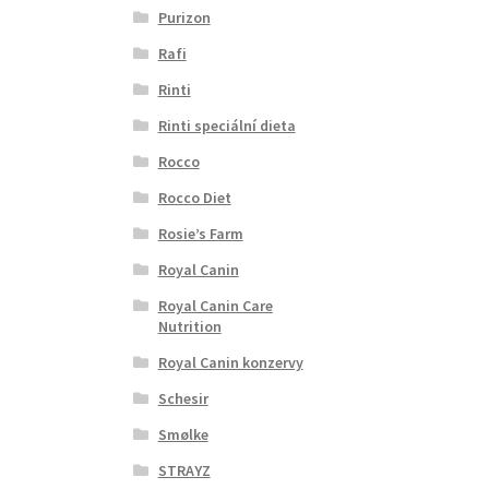
Purizon
Rafi
Rinti
Rinti speciální dieta
Rocco
Rocco Diet
Rosie’s Farm
Royal Canin
Royal Canin Care
Nutrition
Royal Canin konzervy
Schesir
Smølke
STRAYZ