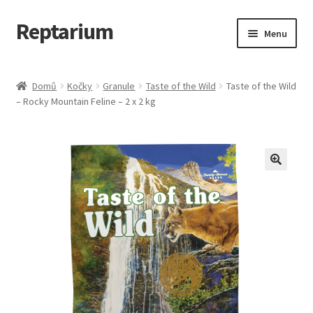
Reptarium
Přeskočit
Přejít
Menu
na
k
navigaci
obsahu
Úvodní stránka
webu
Domů
Kočky
Granule
Taste of the Wild
Taste of the Wild
– Rocky Mountain Feline – 2 x 2 kg
Košík
Malá zvířata — Klece, krmivo, vybavení
Můj účet
Obchod
Pokladna
Vše pro kočky