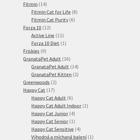
14
produkty
Fitmin
14
produktů
8
Fitmin Cat for Life
8
6
produktů
Fitmin Cat Purity
6
12
produktů
Forza 10
12
produktů
11
Active Line
11
produktů
1
Forza 10 Diet
1
9
produkt
Friskies
9
produktů
16
GranataPet Adult
16
produktů
14
GranataPet Adult
14
produktů
2
GranataPet Kitten
2
2
produkty
Greenwoods
2
17
produkty
Happy Cat
17
produktů
6
Happy Cat Adult
6
produktů
1
Happy Cat Adult Indoor
1
4
produkt
Happy Cat Junior
4
produkty
1
Happy Cat Senior
1
produkt
4
Happy Cat Sensitive
4
produkty
1
Výhodná a míchaná balení
1