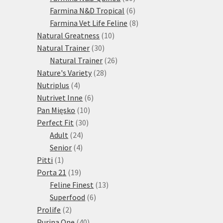
produktů
6
Farmina N&D Tropical
6
produktů
8
Farmina Vet Life Feline
8
10
produktů
Natural Greatness
10
30
produktů
Natural Trainer
30
produktů
26
Natural Trainer
26
28
produktů
Nature's Variety
28
4
produktů
Nutriplus
4
produkty
6
Nutrivet Inne
6
10
produktů
Pan Mięsko
10
30
produktů
Perfect Fit
30
24
produktů
Adult
24
4
produktů
Senior
4
1
produkty
Pitti
1
produkt
19
Porta 21
19
produktů
13
Feline Finest
13
6
produktů
Superfood
6
2
produktů
Prolife
2
produkty
40
Purina One
40