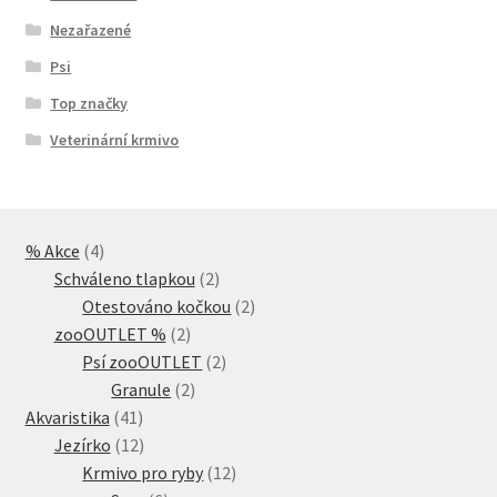
Nezařazené
Psi
Top značky
Veterinární krmivo
4
% Akce
4
produkty
2
Schváleno tlapkou
2
produkty
2
Otestováno kočkou
2
2
produkty
zooOUTLET %
2
produkty
2
Psí zooOUTLET
2
2
produkty
Granule
2
41
produkty
Akvaristika
41
produktů
12
Jezírko
12
produktů
12
Krmivo pro ryby
12