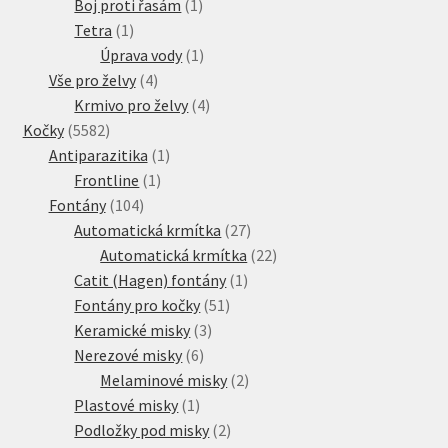
produkty
1
Boj proti řasám
1
1
produkt
Tetra
1
produkt
1
Úprava vody
1
4
produkt
Vše pro želvy
4
produkty
4
Krmivo pro želvy
4
5582
produkty
Kočky
5582
produktů
1
Antiparazitika
1
1
produkt
Frontline
1
104
produkt
Fontány
104
produktů
27
Automatická krmítka
27
produktů
22
Automatická krmítka
22
1
produktů
Catit (Hagen) fontány
1
51
produkt
Fontány pro kočky
51
3
produktů
Keramické misky
3
6
produkty
Nerezové misky
6
produktů
2
Melaminové misky
2
1
produkty
Plastové misky
1
produkt
2
Podložky pod misky
2