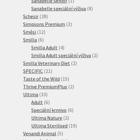
1
produkt
Sanabelle Senior
1
produkt
8
Sanabelle speciální výživa
8
28
produktů
Schesir
28
produktů
2
Simpsons Premium
2
12
produkty
Směsi
12
6
produktů
Smilla
6
produktů
4
Smilla Adult
4
produkty
2
Smilla Adult speciální výživa
2
2
produkty
Smilla Veterinary Diet
2
21
produkty
SPECIFIC
21
produktů
15
Taste of the Wild
15
produktů
2
Thrive PremiumPlus
2
33
produkty
Ultima
33
produktů
6
Adult
6
produktů
6
Speciální krmivo
6
2
produktů
Ultima Nature
2
produkty
19
Ultima Sterilised
19
5
produktů
Venandi Animal
5