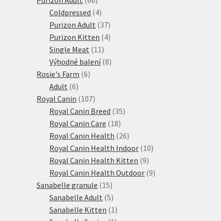
produktů
4
Coldpressed
4
produkty
37
Purizon Adult
37
produktů
4
Purizon Kitten
4
11
produkty
Single Meat
11
produktů
8
Výhodné balení
8
6
produktů
Rosie's Farm
6
6
produktů
Adult
6
produktů
107
Royal Canin
107
produktů
35
Royal Canin Breed
35
18
produktů
Royal Canin Care
18
produktů
26
Royal Canin Health
26
produktů
10
Royal Canin Health Indoor
10
9
produktů
Royal Canin Health Kitten
9
produktů
9
Royal Canin Health Outdoor
9
15
produktů
Sanabelle granule
15
produktů
5
Sanabelle Adult
5
produktů
1
Sanabelle Kitten
1