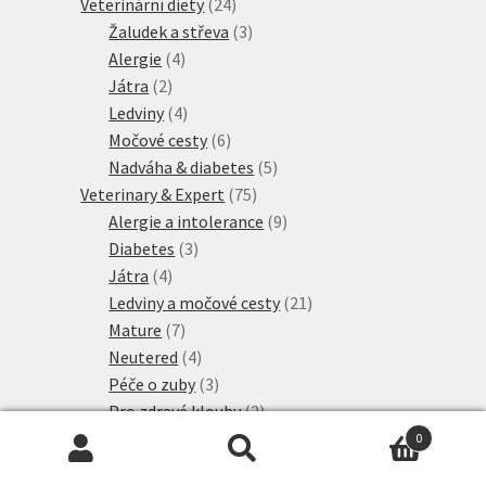
produktů
24
Veterinární diety
24
produktů
3
Žaludek a střeva
3
4
produkty
Alergie
4
2
produkty
Játra
2
produkty
4
Ledviny
4
produkty
6
Močové cesty
6
produktů
5
Nadváha & diabetes
5
75
produktů
Veterinary & Expert
75
produktů
9
Alergie a intolerance
9
3
produktů
Diabetes
3
4
produkty
Játra
4
produkty
21
Ledviny a močové cesty
21
7
produktů
Mature
7
produktů
4
Neutered
4
produkty
3
Péče o zuby
3
produkty
2
Pro zdravé klouby
2
3
produkty
Proti obezitě
3
0
Hledat:
Hledat
3
produkty
Proti stresu
3