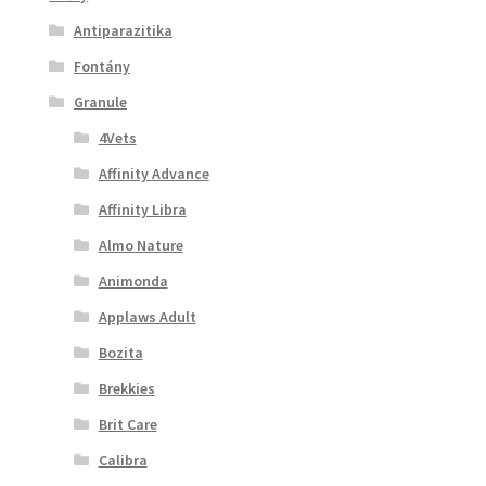
Antiparazitika
Fontány
Granule
4Vets
Affinity Advance
Affinity Libra
Almo Nature
Animonda
Applaws Adult
Bozita
Brekkies
Brit Care
Calibra