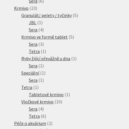
6
produktů
Sera
6
23
produktů
Krmivo
23
produktů
5
Granulát/ pelety / tyčinky
5
1
produktů
JBL
1
produkt
4
Sera
4
produkty
5
Krmivo ve formě tablet
5
3
produktů
Sera
3
produkty
1
Tetra
1
produkt
1
Ryby žijící převážně u dna
1
1
produkt
Sera
1
produkt
1
Speciální
1
1
produkt
Sera
1
1
produkt
Tetra
1
produkt
1
Tabletové krmivo
1
10
produkt
Vločkové krmivo
10
4
produktů
Sera
4
produkty
6
Tetra
6
produktů
2
Péče o akvárium
2