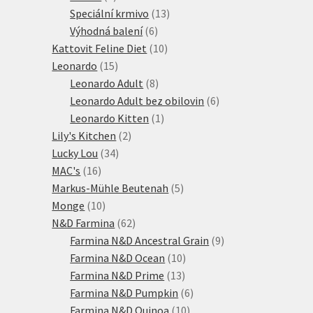
produktů
13
Speciální krmivo
13
6
produktů
Výhodná balení
6
produktů
10
Kattovit Feline Diet
10
15
produktů
Leonardo
15
produktů
8
Leonardo Adult
8
produktů
6
Leonardo Adult bez obilovin
6
1
produktů
Leonardo Kitten
1
2
produkt
Lily's Kitchen
2
34
produkty
Lucky Lou
34
16
produktů
MAC's
16
produktů
5
Markus-Mühle Beutenah
5
10
produktů
Monge
10
produktů
62
N&D Farmina
62
produktů
9
Farmina N&D Ancestral Grain
9
10
produktů
Farmina N&D Ocean
10
13
produktů
Farmina N&D Prime
13
produktů
6
Farmina N&D Pumpkin
6
10
produktů
Farmina N&D Quinoa
10