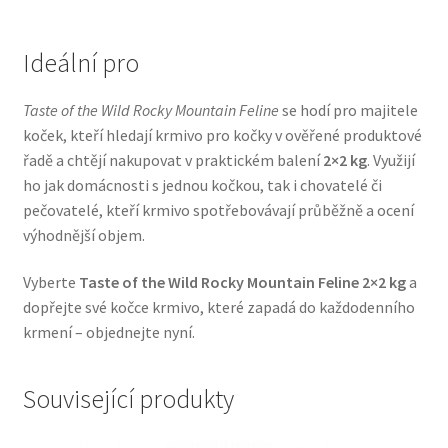
Veterinární dieta pro psy
Ideální pro
Vodítka a obojky
Taste of the Wild Rocky Mountain Feline
se hodí pro majitele
Wolf of Wilderness
koček, kteří hledají krmivo pro kočky v ověřené produktové
řadě a chtějí nakupovat v praktickém balení
2×2 kg
. Využijí
ho jak domácnosti s jednou kočkou, tak i chovatelé či
pečovatelé, kteří krmivo spotřebovávají průběžně a ocení
výhodnější objem.
Vyberte
Taste of the Wild Rocky Mountain Feline 2×2 kg
a
dopřejte své kočce krmivo, které zapadá do každodenního
krmení – objednejte nyní.
Související produkty