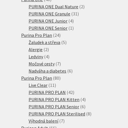
produktů
2
PURINA ONE Dual Nature
2
31
produkty
PURINA ONE Granule
31
4
produktů
PURINA ONE Junior
4
produkty
1
PURINA ONE Senior
1
24
produkt
Purina Pro Plan
24
produktů
5
Žaludek a střeva
5
2
produktů
Alergie
2
produkty
4
Ledviny
4
produkty
7
Močové cesty
7
produktů
6
Nadváha a diabetes
6
80
produktů
Purina Pro Plan
80
11
produktů
Live Clear
11
produktů
42
PURINA PRO PLAN
42
produktů
4
PURINA PRO PLAN Kitten
4
6
produkty
PURINA PRO PLAN Senior
6
produktů
8
PURINA PRO PLAN Sterilised
8
7
produktů
Výhodná balení
7
66
produktů
Purizon Adult
66