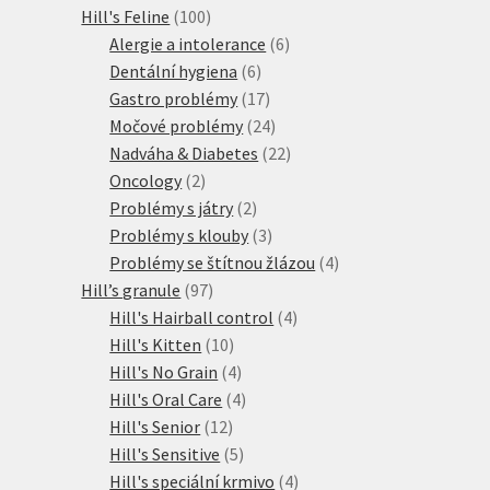
100
produkt
Hill's Feline
100
produktů
6
Alergie a intolerance
6
6
produktů
Dentální hygiena
6
produktů
17
Gastro problémy
17
produktů
24
Močové problémy
24
produktů
22
Nadváha & Diabetes
22
2
produktů
Oncology
2
produkty
2
Problémy s játry
2
produkty
3
Problémy s klouby
3
produkty
4
Problémy se štítnou žlázou
4
97
produkty
Hill’s granule
97
produktů
4
Hill's Hairball control
4
10
produkty
Hill's Kitten
10
produktů
4
Hill's No Grain
4
produkty
4
Hill's Oral Care
4
12
produkty
Hill's Senior
12
produktů
5
Hill's Sensitive
5
produktů
4
Hill's speciální krmivo
4