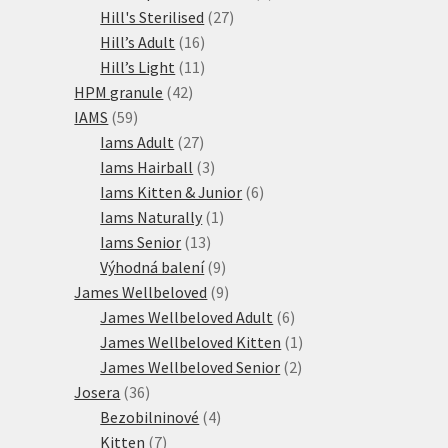
27
produkty
Hill's Sterilised
27
16
produktů
Hill’s Adult
16
produktů
11
Hill’s Light
11
42
produktů
HPM granule
42
59
produktů
IAMS
59
produktů
27
Iams Adult
27
produktů
3
Iams Hairball
3
produkty
6
Iams Kitten & Junior
6
1
produktů
Iams Naturally
1
13
produkt
Iams Senior
13
produktů
9
Výhodná balení
9
produktů
9
James Wellbeloved
9
produktů
6
James Wellbeloved Adult
6
produktů
1
James Wellbeloved Kitten
1
2
produkt
James Wellbeloved Senior
2
36
produkty
Josera
36
produktů
4
Bezobilninové
4
7
produkty
Kitten
7