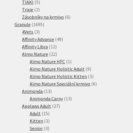
5
produkty
TIAKI
5
2
produktů
Trixie
2
produkty
6
Zásobníky na krmivo
6
1695
produktů
Granule
1695
3
produktů
4Vets
3
produkty
49
Affinity Advance
49
12
produktů
Affinity Libra
12
produktů
22
Almo Nature
22
produktů
1
Almo Nature HFC
1
produkt
9
Almo Nature Holistic Adult
9
produktů
3
Almo Nature Holistic Kitten
3
produkty
6
Almo Nature Speciální krmivo
6
13
produktů
Animonda
13
produktů
13
Animonda Carny
13
27
produktů
Applaws Adult
27
15
produktů
Adult
15
produktů
3
Kitten
3
3
produkty
Senior
3