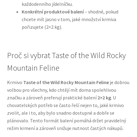
každodenního jídelníčku.
Konkrétní produktové balení
– vhodné, pokud
N&D Farmina pro psy — Italské holistic krmivo
chcete mít jasno v tom, jaké množství krmiva
pořizujete (2×2 kg).
Oblečky pro psy
Pamlsky pro psy
Proč si vybrat Taste of the Wild Rocky
Pelíšky pro psy
Mountain Feline
Ortopedické pelíšky
Krmivo
Taste of the Wild Rocky Mountain Feline
je dobrou
volbou pro všechny, kdo chtějí mít doma spolehlivou
Přepravky pro psy
značku a zároveň preferují praktické balení
2×2 kg
. U
chovatelských potřeb se často řeší nejen to, jaké krmivo
Purizon pro psy — Vysoký obsah masa, bez obilovin
zvolit, ale i to, aby bylo snadno dostupné a dobře se
plánovalo. Tento formát balení pomáhá držet pravidelný
režim krmení a zároveň snižuje nutnost častých nákupů.
Royal Canin pro psy