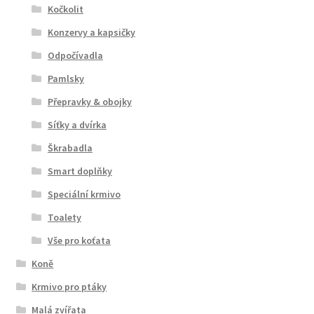
Kočkolit
Konzervy a kapsičky
Odpočívadla
Pamlsky
Přepravky & obojky
Síťky a dvírka
Škrabadla
Smart doplňky
Speciální krmivo
Toalety
Vše pro koťata
Koně
Krmivo pro ptáky
Malá zvířata