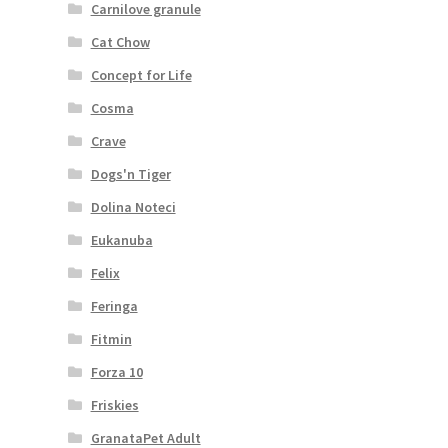
Carnilove granule
Cat Chow
Concept for Life
Cosma
Crave
Dogs'n Tiger
Dolina Noteci
Eukanuba
Felix
Feringa
Fitmin
Forza 10
Friskies
GranataPet Adult