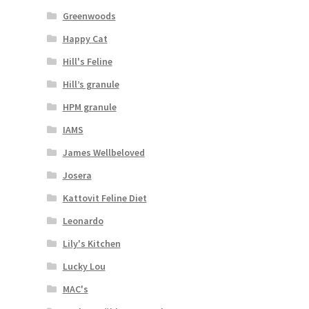
Greenwoods
Happy Cat
Hill's Feline
Hill’s granule
HPM granule
IAMS
James Wellbeloved
Josera
Kattovit Feline Diet
Leonardo
Lily's Kitchen
Lucky Lou
MAC's