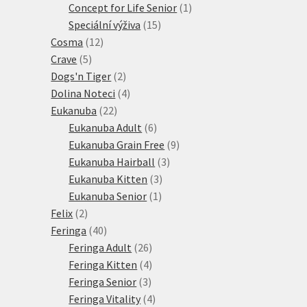
1
produkt
Concept for Life Senior
1
15
produkt
Speciální výživa
15
12
produktů
Cosma
12
5
produktů
Crave
5
produktů
2
Dogs'n Tiger
2
produkty
4
Dolina Noteci
4
22
produkty
Eukanuba
22
produktů
6
Eukanuba Adult
6
produktů
9
Eukanuba Grain Free
9
3
produktů
Eukanuba Hairball
3
3
produkty
Eukanuba Kitten
3
1
produkty
Eukanuba Senior
1
2
produkt
Felix
2
produkty
40
Feringa
40
produktů
26
Feringa Adult
26
produktů
4
Feringa Kitten
4
3
produkty
Feringa Senior
3
produkty
4
Feringa Vitality
4