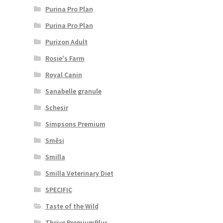
Purina Pro Plan
Purina Pro Plan
Purizon Adult
Rosie's Farm
Royal Canin
Sanabelle granule
Schesir
Simpsons Premium
Směsi
Smilla
Smilla Veterinary Diet
SPECIFIC
Taste of the Wild
Thrive PremiumPlus