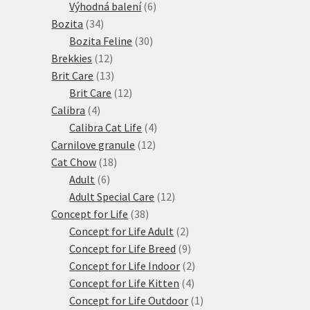
produkty
6
Výhodná balení
6
34
produktů
Bozita
34
produktů
30
Bozita Feline
30
12
produktů
Brekkies
12
produktů
13
Brit Care
13
produktů
12
Brit Care
12
4
produktů
Calibra
4
produkty
4
Calibra Cat Life
4
12
produkty
Carnilove granule
12
18
produktů
Cat Chow
18
6
produktů
Adult
6
produktů
12
Adult Special Care
12
38
produktů
Concept for Life
38
produktů
2
Concept for Life Adult
2
produkty
9
Concept for Life Breed
9
produktů
2
Concept for Life Indoor
2
4
produkty
Concept for Life Kitten
4
produkty
1
Concept for Life Outdoor
1