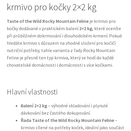
krmivo pro kočky 2×2 kg
Bozita pro psy — Švédské krmivo s nordickou kvalitou
Taste of the Wild Rocky Mountain Feline
je krmivo pro
kočky dodávané v praktickém balení
2×2 kg
, které oceníte
Brit pro psy
při průběžném dokrmování i dlouhodobém krmení. Pokud
hledáte krmivo s důrazem na vhodné složení pro kočičí
Granule pro psy
nutriční potřeby, tahle varianta z řady Rocky Mountain
Feline je přesně ten typ krmiva, který se hodí do každé
Natural Trainer pro psy — Italské krmivo s
chovatelské domácnosti i domácnosti s více kočkami.
přírodními složkami
Happy Dog — Německá kvalita a přirozené složení
Hlavní vlastnosti
Hill’s pro psy
Balení 2×2 kg
– výhodné skladování i plynulé
dávkování bez častého dokupování.
Hračky pro psy
Řada Taste of the Wild Rocky Mountain Feline
–
krmivo cílené na potřeby koček, ideální jako součást
Konzervy a kapsičky pro psy