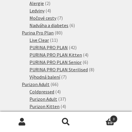
2
produktů
Alergie
2
produkty
4
Ledviny
4
produkty
7
Močové cesty
7
produktů
6
Nadváha a diabetes
6
80
produktů
Purina Pro Plan
80
11
produktů
Live Clear
11
produktů
42
PURINA PRO PLAN
42
produktů
4
PURINA PRO PLAN Kitten
4
6
produkty
PURINA PRO PLAN Senior
6
produktů
8
PURINA PRO PLAN Sterilised
8
7
produktů
Výhodná balení
7
66
produktů
Purizon Adult
66
produktů
4
Coldpressed
4
produkty
37
Purizon Adult
37
produktů
4
Purizon Kitten
4
11
produkty
Single Meat
11
0
produktů
8
Výhodné balení
8
Hledat:
Hledat
6
produktů
Rosie's Farm
6