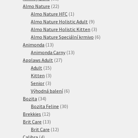
produktů
22
Almo Nature
22
produktů
1
Almo Nature HFC
1
produkt
9
Almo Nature Holistic Adult
9
produktů
3
Almo Nature Holistic Kitten
3
produkty
6
Almo Nature Speciální krmivo
6
13
produktů
Animonda
13
produktů
13
Animonda Carny
13
27
produktů
Applaws Adult
27
15
produktů
Adult
15
produktů
3
Kitten
3
3
produkty
Senior
3
produkty
6
Výhodná balení
6
34
produktů
Bozita
34
produktů
30
Bozita Feline
30
12
produktů
Brekkies
12
produktů
13
Brit Care
13
produktů
12
Brit Care
12
4
produktů
Calibra
4