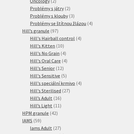
2
produktů
Oncology
2
produkty
2
Problémy s játry
2
produkty
3
Problémy s klouby
3
produkty
4
Problémy se štítnou žlázou
4
97
produkty
Hill’s granule
97
produktů
4
Hill's Hairball control
4
10
produkty
Hill's Kitten
10
produktů
4
Hill's No Grain
4
produkty
4
Hill's Oral Care
4
12
produkty
Hill's Senior
12
produktů
5
Hill's Sensitive
5
produktů
4
Hill's speciální krmivo
4
27
produkty
Hill's Sterilised
27
16
produktů
Hill’s Adult
16
produktů
11
Hill’s Light
11
42
produktů
HPM granule
42
59
produktů
IAMS
59
produktů
27
Iams Adult
27