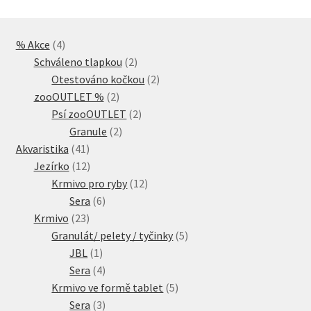
4
% Akce
4
produkty
2
Schváleno tlapkou
2
produkty
2
Otestováno kočkou
2
2
produkty
zooOUTLET %
2
produkty
2
Psí zooOUTLET
2
2
produkty
Granule
2
41
produkty
Akvaristika
41
produktů
12
Jezírko
12
produktů
12
Krmivo pro ryby
12
6
produktů
Sera
6
23
produktů
Krmivo
23
produktů
5
Granulát/ pelety / tyčinky
5
1
produktů
JBL
1
produkt
4
Sera
4
produkty
5
Krmivo ve formě tablet
5
3
produktů
Sera
3