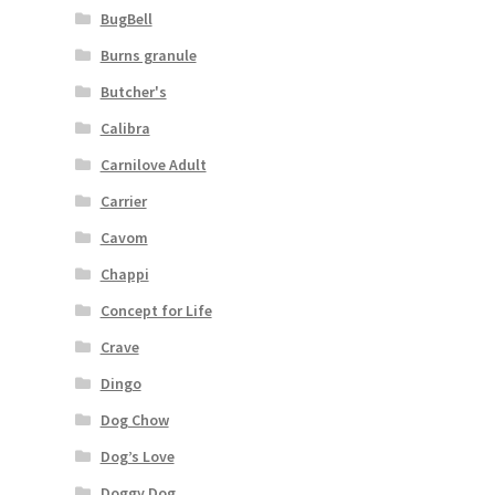
BugBell
Burns granule
Butcher's
Calibra
Carnilove Adult
Carrier
Cavom
Chappi
Concept for Life
Crave
Dingo
Dog Chow
Dog’s Love
Doggy Dog