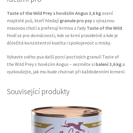
Veterinární dieta pro psy
Taste of the Wild Prey s hovězím Angus 3,6 kg
ocení
majitelé psů, kteří hledají
granule pro psy
s výraznou
Vodítka a obojky
masovou chutí a preferují krmiva z řady
Taste of the Wild
.
Hodí se pro domácnosti, kde se krmí pravidelně a kde je
Wolf of Wilderness
důležitá konzistentní kvalita i spokojenost u misky.
Vybavte svého psa další porcí poctivých granulí Taste of
the Wild Prey s hovězím Angus – vezměte si
balení 3,6 kg
a
vyzkoušejte, jak mu bude chutnat při každodenním krmení.
Související produkty