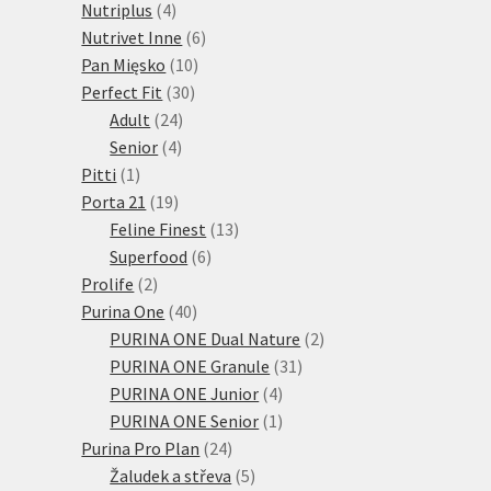
4
produktů
Nutriplus
4
produkty
6
Nutrivet Inne
6
10
produktů
Pan Mięsko
10
30
produktů
Perfect Fit
30
24
produktů
Adult
24
4
produktů
Senior
4
1
produkty
Pitti
1
produkt
19
Porta 21
19
produktů
13
Feline Finest
13
6
produktů
Superfood
6
2
produktů
Prolife
2
produkty
40
Purina One
40
produktů
2
PURINA ONE Dual Nature
2
31
produkty
PURINA ONE Granule
31
4
produktů
PURINA ONE Junior
4
produkty
1
PURINA ONE Senior
1
24
produkt
Purina Pro Plan
24
produktů
5
Žaludek a střeva
5