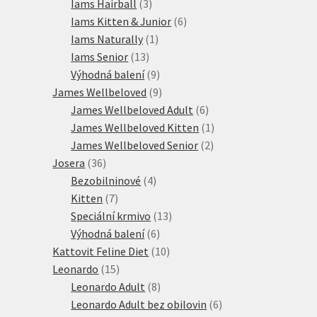
produktů
3
Iams Hairball
3
produkty
6
Iams Kitten & Junior
6
1
produktů
Iams Naturally
1
13
produkt
Iams Senior
13
produktů
9
Výhodná balení
9
produktů
9
James Wellbeloved
9
produktů
6
James Wellbeloved Adult
6
produktů
1
James Wellbeloved Kitten
1
2
produkt
James Wellbeloved Senior
2
36
produkty
Josera
36
produktů
4
Bezobilninové
4
7
produkty
Kitten
7
produktů
13
Speciální krmivo
13
6
produktů
Výhodná balení
6
produktů
10
Kattovit Feline Diet
10
15
produktů
Leonardo
15
produktů
8
Leonardo Adult
8
produktů
6
Leonardo Adult bez obilovin
6