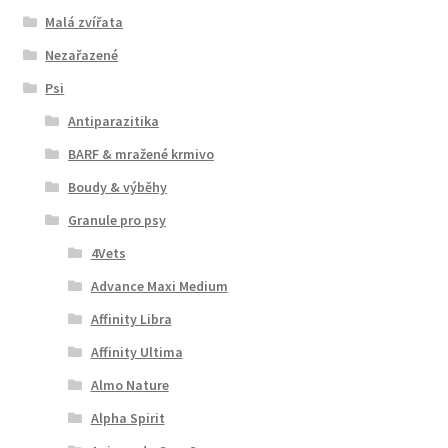
Malá zvířata
Nezařazené
Psi
Antiparazitika
BARF & mražené krmivo
Boudy & výběhy
Granule pro psy
4Vets
Advance Maxi Medium
Affinity Libra
Affinity Ultima
Almo Nature
Alpha Spirit