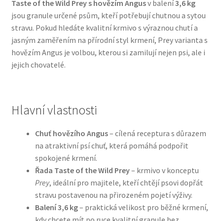
Taste of the Wild Prey s hovězím Angus
v balení
3,6 kg
jsou granule určené psům, kteří potřebují chutnou a sytou
Bozita pro psy — Švédské krmivo s nordickou kvalitou
stravu. Pokud hledáte kvalitní krmivo s výraznou chutí a
jasným zaměřením na přírodní styl krmení, Prey varianta s
Brit pro psy
hovězím Angus je volbou, kterou si zamilují nejen psi, ale i
jejich chovatelé.
Granule pro psy
Natural Trainer pro psy — Italské krmivo s
Hlavní vlastnosti
přírodními složkami
Chuť hovězího Angus
– cílená receptura s důrazem
Happy Dog — Německá kvalita a přirozené složení
na atraktivní psí chuť, která pomáhá podpořit
spokojené krmení.
Hill’s pro psy
Řada Taste of the Wild Prey
– krmivo v konceptu
Prey
, ideální pro majitele, kteří chtějí psovi dopřát
Hračky pro psy
stravu postavenou na přirozeném pojetí výživy.
Balení 3,6 kg
– praktická velikost pro běžné krmení,
Konzervy a kapsičky pro psy
kdy chcete mít po ruce kvalitní granule bez