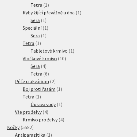
produkty
1
Tetra
1
produkt
1
Ryby žijící převážně u dna
1
1
produkt
Sera
1
produkt
1
Speciální
1
1
produkt
Sera
1
1
produkt
Tetra
1
produkt
1
Tabletové krmivo
1
10
produkt
Vločkové krmivo
10
4
produktů
Sera
4
produkty
6
Tetra
6
produktů
2
Péče o akvárium
2
produkty
1
Boj proti řasám
1
1
produkt
Tetra
1
produkt
1
Úprava vody
1
4
produkt
Vše pro želvy
4
produkty
4
Krmivo pro želvy
4
5582
produkty
Kočky
5582
produktů
1
Antiparazitika
1