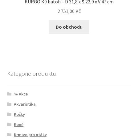
KURGO K9 batoh – D 31,8 x Š 22,9 x V 47 cm
2 751,00
Kč
Do obchodu
Kategorie produktu
% Akce
Akvaristika
Kočky
Koně
Krmivo pro ptáky