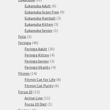
produktů
6
Eukanuba Adult
6
produktů
9
Eukanuba Grain Free
9
3
produktů
Eukanuba Hairball
3
3
produkty
Eukanuba Kitten
3
1
produkty
Eukanuba Senior
1
2
produkt
Felix
2
produkty
40
Feringa
40
produktů
26
Feringa Adult
26
produktů
4
Feringa Kitten
4
3
produkty
Feringa Senior
3
produkty
4
Feringa Vitality
4
14
produkty
Fitmin
14
produktů
8
Fitmin Cat for Life
8
6
produktů
Fitmin Cat Purity
6
12
produktů
Forza 10
12
produktů
11
Active Line
11
produktů
1
Forza 10 Diet
1
9
produkt