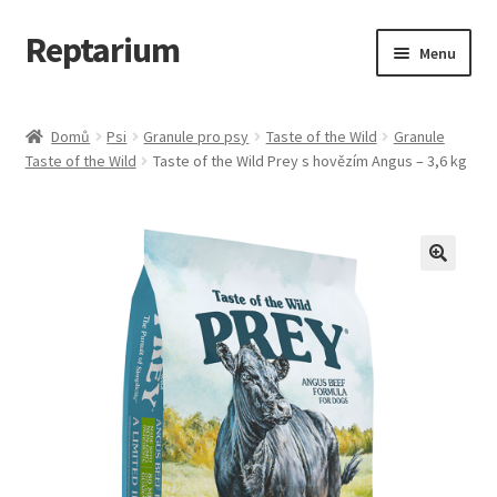
Reptarium
Přeskočit
Přejít
Menu
na
k
navigaci
obsahu
Úvodní stránka
webu
Domů
Psi
Granule pro psy
Taste of the Wild
Granule
Taste of the Wild
Taste of the Wild Prey s hovězím Angus – 3,6 kg
Košík
Malá zvířata — Klece, krmivo, vybavení
Můj účet
Obchod
Pokladna
Vše pro kočky