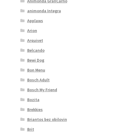
Animonda GranCarno
animonda Integra
Applaws
Arion
Arquivet
Belcando
Bewi Dog
Bon Menu
Bosch Adult
Bosch My Friend
Bozita
Brekkies
Briantos bez obilovin
Brit