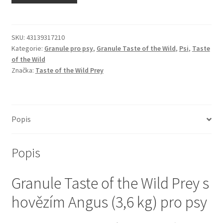
N&D Farmina pro kočky — Italské holistic krmivo
Odpočívadla pro kočky
SKU:
43139317210
Kategorie:
Granule pro psy
,
Granule Taste of the Wild
,
Psi
,
Taste
of the Wild
Pamlsky pro kočky
Značka:
Taste of the Wild Prey
Purizon pro kočky
Royal Canin pro kočky
Popis
Škrabadla pro kočky
Popis
Veterinární dieta pro kočky
Granule Taste of the Wild Prey s
Vše pro psy — Krmivo, doplňky, vybavení
hovězím Angus (3,6 kg) pro psy
Boudy a výběhy