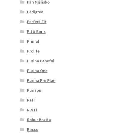
Pan Mišňsko
Pedigree
Perfect Fit
Pitti Boris
Primal
Prolife
Purina Beneful
Purina One
Purina Pro Plan
Purizon
Rafi
RINTI
Robur Bozita
Rocco