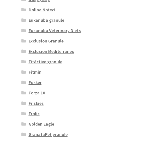
Dolina Noteci
Eukanuba granule
Eukanuba Veterinary Diets
Exclusion Granule
Exclusion Mediterraneo
FitActive granule
Fitmin
Fokker
Forza 10
Friskies
Frolic
Golden Eagle
GranataPet granule