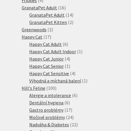
Friskies
9
produktů
16
GranataPet Adult
16
produktů
14
GranataPet Adult
14
produktů
2
GranataPet Kitten
2
2
produkty
Greenwoods
2
17
produkty
Happy Cat
17
produktů
6
Happy Cat Adult
6
produktů
1
Happy Cat Adult Indoor
1
4
produkt
Happy Cat Junior
4
produkty
1
Happy Cat Senior
1
produkt
4
Happy Cat Sensitive
4
produkty
1
Výhodná a míchaná balení
1
100
produkt
Hill's Feline
100
produktů
6
Alergie a intolerance
6
6
produktů
Dentální hygiena
6
produktů
17
Gastro problémy
17
produktů
24
Močové problémy
24
produktů
22
Nadváha & Diabetes
22