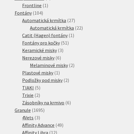
1
produkt
Frontline
1
104
produkt
Fontány
104
produktů
27
Automatická krmítka
27
produktů
22
Automatická krmítka
22
1
produktů
Catit (Hagen) fontány
1
51
produkt
Fontány pro kočky
51
3
produktů
Keramické misky
3
6
produkty
Nerezové misky
6
produktů
2
Melaminové misky
2
1
produkty
Plastové misky
1
produkt
2
Podložky pod misky
2
5
produkty
TIAKI
5
2
produktů
Trixie
2
produkty
6
Zásobníky na krmivo
6
1695
produktů
Granule
1695
3
produktů
4Vets
3
produkty
49
Affinity Advance
49
12
produktů
Affinity Libra
12