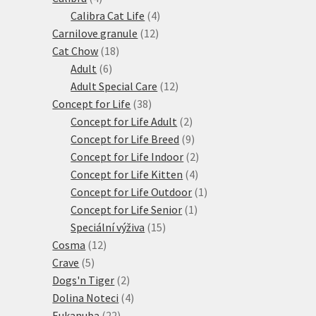
produkty
4
Calibra Cat Life
4
12
produkty
Carnilove granule
12
18
produktů
Cat Chow
18
6
produktů
Adult
6
produktů
12
Adult Special Care
12
38
produktů
Concept for Life
38
produktů
2
Concept for Life Adult
2
produkty
9
Concept for Life Breed
9
produktů
2
Concept for Life Indoor
2
4
produkty
Concept for Life Kitten
4
produkty
1
Concept for Life Outdoor
1
1
produkt
Concept for Life Senior
1
15
produkt
Speciální výživa
15
12
produktů
Cosma
12
5
produktů
Crave
5
produktů
2
Dogs'n Tiger
2
produkty
4
Dolina Noteci
4
22
produkty
Eukanuba
22