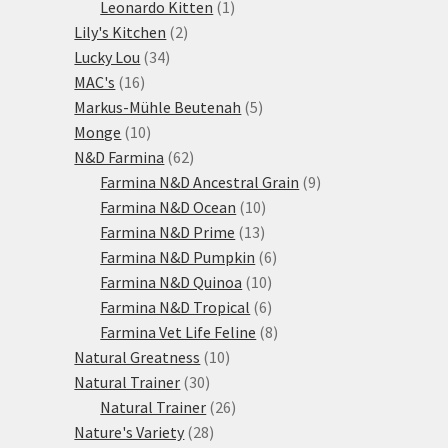
1
produktů
Leonardo Kitten
1
2
produkt
Lily's Kitchen
2
34
produkty
Lucky Lou
34
16
produktů
MAC's
16
produktů
5
Markus-Mühle Beutenah
5
10
produktů
Monge
10
produktů
62
N&D Farmina
62
produktů
9
Farmina N&D Ancestral Grain
9
10
produktů
Farmina N&D Ocean
10
13
produktů
Farmina N&D Prime
13
produktů
6
Farmina N&D Pumpkin
6
10
produktů
Farmina N&D Quinoa
10
produktů
6
Farmina N&D Tropical
6
produktů
8
Farmina Vet Life Feline
8
10
produktů
Natural Greatness
10
30
produktů
Natural Trainer
30
produktů
26
Natural Trainer
26
28
produktů
Nature's Variety
28