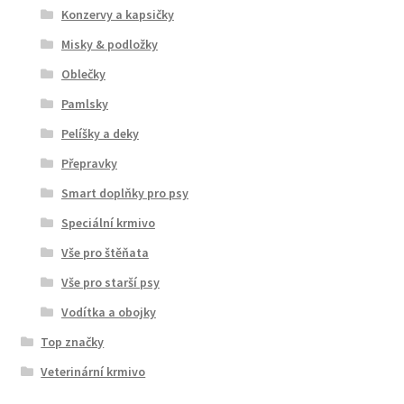
Konzervy a kapsičky
Misky & podložky
Oblečky
Pamlsky
Pelíšky a deky
Přepravky
Smart doplňky pro psy
Speciální krmivo
Vše pro štěňata
Vše pro starší psy
Vodítka a obojky
Top značky
Veterinární krmivo