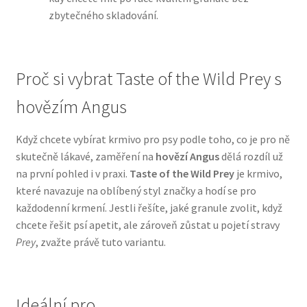
zbytečného skladování.
N&D Farmina pro psy — Italské holistic krmivo
Oblečky pro psy
Proč si vybrat Taste of the Wild Prey s
hovězím Angus
Pamlsky pro psy
Když chcete vybírat krmivo pro psy podle toho, co je pro ně
Pelíšky pro psy
skutečně lákavé, zaměření na
hovězí Angus
dělá rozdíl už
na první pohled i v praxi.
Taste of the Wild Prey
je krmivo,
Ortopedické pelíšky
které navazuje na oblíbený styl značky a hodí se pro
každodenní krmení. Jestli řešíte, jaké granule zvolit, když
Přepravky pro psy
chcete řešit psí apetit, ale zároveň zůstat u pojetí stravy
Prey
, zvažte právě tuto variantu.
Purizon pro psy — Vysoký obsah masa, bez obilovin
Royal Canin pro psy
Ideální pro