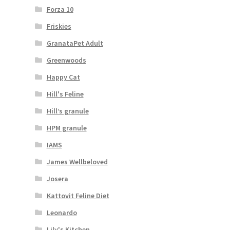
Forza 10
Friskies
GranataPet Adult
Greenwoods
Happy Cat
Hill's Feline
Hill’s granule
HPM granule
IAMS
James Wellbeloved
Josera
Kattovit Feline Diet
Leonardo
Lily's Kitchen