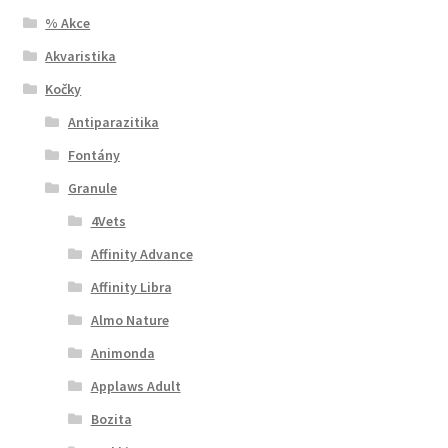
% Akce
Akvaristika
Kočky
Antiparazitika
Fontány
Granule
4Vets
Affinity Advance
Affinity Libra
Almo Nature
Animonda
Applaws Adult
Bozita