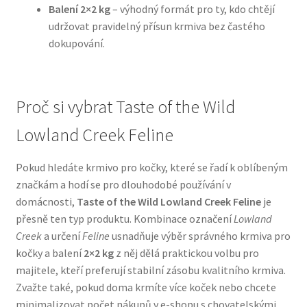
Balení 2×2 kg
– výhodný formát pro ty, kdo chtějí
udržovat pravidelný přísun krmiva bez častého
N&D Farmina pro psy — Italské holistic krmivo
dokupování.
Oblečky pro psy
Proč si vybrat Taste of the Wild
Pamlsky pro psy
Lowland Creek Feline
Pelíšky pro psy
Pokud hledáte krmivo pro kočky, které se řadí k oblíbeným
Ortopedické pelíšky
značkám a hodí se pro dlouhodobé používání v
domácnosti,
Taste of the Wild Lowland Creek Feline
je
Přepravky pro psy
přesně ten typ produktu. Kombinace označení
Lowland
Creek
a určení
Feline
usnadňuje výběr správného krmiva pro
Purizon pro psy — Vysoký obsah masa, bez obilovin
kočky a balení
2×2 kg
z něj dělá praktickou volbu pro
majitele, kteří preferují stabilní zásobu kvalitního krmiva.
Zvažte také, pokud doma krmíte více koček nebo chcete
Royal Canin pro psy
minimalizovat počet nákupů v e-shopu s chovatelskými