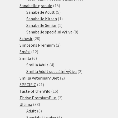
15
produktů
Sanabelle granule
15
produktů
5
Sanabelle Adult
5
produktů
1
Sanabelle Kitten
1
1
produkt
Sanabelle Senior
1
produkt
8
Sanabelle speciální výživa
8
28
produktů
Schesir
28
produktů
2
Simpsons Premium
2
12
produkty
Směsi
12
6
produktů
Smilla
6
produktů
4
Smilla Adult
4
produkty
2
Smilla Adult speciální výživa
2
2
produkty
Smilla Veterinary Diet
2
21
produkty
SPECIFIC
21
produktů
15
Taste of the Wild
15
produktů
2
Thrive PremiumPlus
2
33
produkty
Ultima
33
produktů
6
Adult
6
produktů
6
Speciální krmivo
6