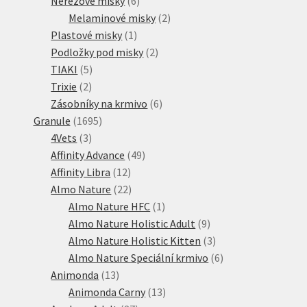
Nerezové misky
6
produktů
2
Melaminové misky
2
1
produkty
Plastové misky
1
produkt
2
Podložky pod misky
2
5
produkty
TIAKI
5
2
produktů
Trixie
2
produkty
6
Zásobníky na krmivo
6
1695
produktů
Granule
1695
3
produktů
4Vets
3
produkty
49
Affinity Advance
49
12
produktů
Affinity Libra
12
produktů
22
Almo Nature
22
produktů
1
Almo Nature HFC
1
produkt
9
Almo Nature Holistic Adult
9
produktů
3
Almo Nature Holistic Kitten
3
produkty
6
Almo Nature Speciální krmivo
6
13
produktů
Animonda
13
produktů
13
Animonda Carny
13