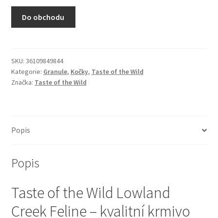
N&D Farmina pro kočky — Italské holistic krmivo
Do obchodu
Odpočívadla pro kočky
Pamlsky pro kočky
SKU:
36109849844
Kategorie:
Granule
,
Kočky
,
Taste of the Wild
Značka:
Taste of the Wild
Purizon pro kočky
Royal Canin pro kočky
Popis
Škrabadla pro kočky
Popis
Veterinární dieta pro kočky
Taste of the Wild Lowland
Vše pro psy — Krmivo, doplňky, vybavení
Creek Feline – kvalitní krmivo
Boudy a výběhy