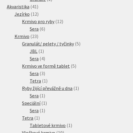
41
produkty
Akvaristika
41
produktů
12
Jezírko
12
produktů
12
Krmivo pro ryby
12
6
produktů
Sera
6
23
produktů
Krmivo
23
produktů
5
Granulát/ pelety / tyčinky
5
1
produktů
JBL
1
produkt
4
Sera
4
produkty
5
Krmivo ve formě tablet
5
3
produktů
Sera
3
produkty
1
Tetra
1
produkt
1
Ryby žijící převážně u dna
1
1
produkt
Sera
1
produkt
1
Speciální
1
1
produkt
Sera
1
1
produkt
Tetra
1
produkt
1
Tabletové krmivo
1
10
produkt
Vločkové krmivo
10