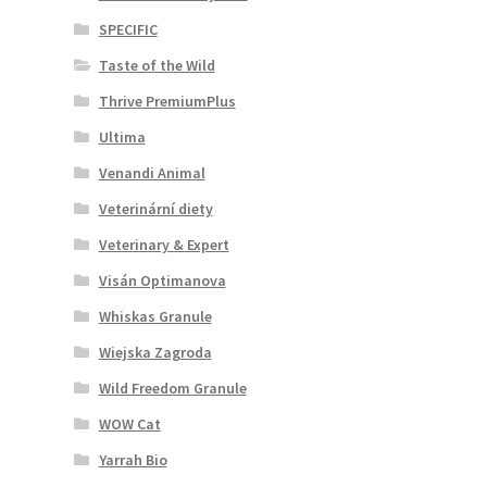
SPECIFIC
Taste of the Wild
Thrive PremiumPlus
Ultima
Venandi Animal
Veterinární diety
Veterinary & Expert
Visán Optimanova
Whiskas Granule
Wiejska Zagroda
Wild Freedom Granule
WOW Cat
Yarrah Bio