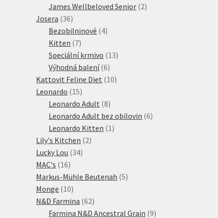
2
produkt
James Wellbeloved Senior
2
36
produkty
Josera
36
produktů
4
Bezobilninové
4
7
produkty
Kitten
7
produktů
13
Speciální krmivo
13
6
produktů
Výhodná balení
6
produktů
10
Kattovit Feline Diet
10
15
produktů
Leonardo
15
produktů
8
Leonardo Adult
8
produktů
6
Leonardo Adult bez obilovin
6
1
produktů
Leonardo Kitten
1
2
produkt
Lily's Kitchen
2
34
produkty
Lucky Lou
34
16
produktů
MAC's
16
produktů
5
Markus-Mühle Beutenah
5
10
produktů
Monge
10
produktů
62
N&D Farmina
62
produktů
9
Farmina N&D Ancestral Grain
9