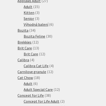
27
produktů
Applaws Adult
27
15
produktů
Adult
15
produktů
3
Kitten
3
3
produkty
Senior
3
produkty
6
Výhodná balení
6
34
produktů
Bozita
34
produktů
30
Bozita Feline
30
12
produktů
Brekkies
12
produktů
13
Brit Care
13
produktů
12
Brit Care
12
4
produktů
Calibra
4
produkty
4
Calibra Cat Life
4
12
produkty
Carnilove granule
12
18
produktů
Cat Chow
18
6
produktů
Adult
6
produktů
12
Adult Special Care
12
38
produktů
Concept for Life
38
produktů
2
Concept for Life Adult
2