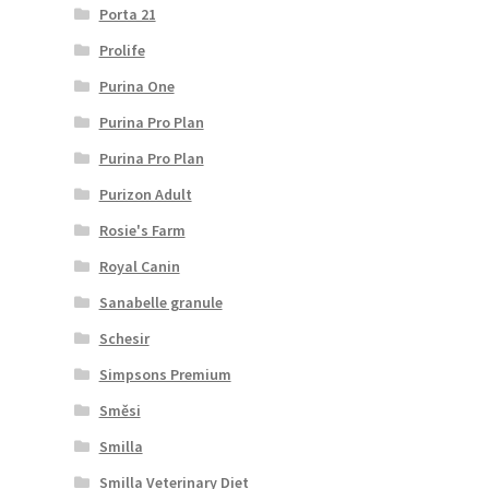
Porta 21
Prolife
Purina One
Purina Pro Plan
Purina Pro Plan
Purizon Adult
Rosie's Farm
Royal Canin
Sanabelle granule
Schesir
Simpsons Premium
Směsi
Smilla
Smilla Veterinary Diet