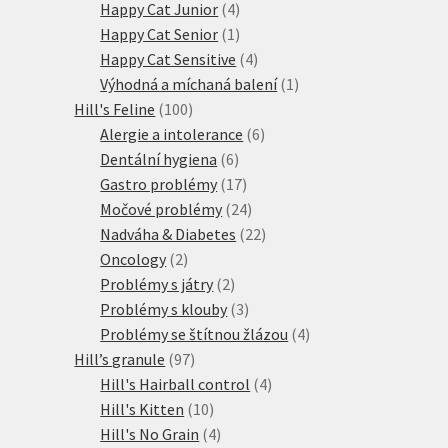
4
produkt
Happy Cat Junior
4
produkty
1
Happy Cat Senior
1
produkt
4
Happy Cat Sensitive
4
produkty
1
Výhodná a míchaná balení
1
100
produkt
Hill's Feline
100
produktů
6
Alergie a intolerance
6
6
produktů
Dentální hygiena
6
produktů
17
Gastro problémy
17
produktů
24
Močové problémy
24
produktů
22
Nadváha & Diabetes
22
2
produktů
Oncology
2
produkty
2
Problémy s játry
2
produkty
3
Problémy s klouby
3
produkty
4
Problémy se štítnou žlázou
4
97
produkty
Hill’s granule
97
produktů
4
Hill's Hairball control
4
10
produkty
Hill's Kitten
10
produktů
4
Hill's No Grain
4