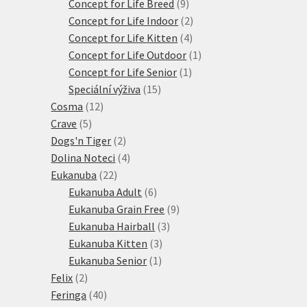
produkty
9
Concept for Life Breed
9
produktů
2
Concept for Life Indoor
2
4
produkty
Concept for Life Kitten
4
produkty
1
Concept for Life Outdoor
1
1
produkt
Concept for Life Senior
1
15
produkt
Speciální výživa
15
12
produktů
Cosma
12
5
produktů
Crave
5
produktů
2
Dogs'n Tiger
2
produkty
4
Dolina Noteci
4
22
produkty
Eukanuba
22
produktů
6
Eukanuba Adult
6
produktů
9
Eukanuba Grain Free
9
3
produktů
Eukanuba Hairball
3
3
produkty
Eukanuba Kitten
3
1
produkty
Eukanuba Senior
1
2
produkt
Felix
2
produkty
40
Feringa
40