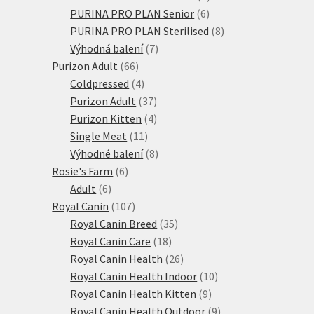
6
produkty
PURINA PRO PLAN Senior
6
produktů
8
PURINA PRO PLAN Sterilised
8
7
produktů
Výhodná balení
7
66
produktů
Purizon Adult
66
produktů
4
Coldpressed
4
produkty
37
Purizon Adult
37
produktů
4
Purizon Kitten
4
11
produkty
Single Meat
11
produktů
8
Výhodné balení
8
6
produktů
Rosie's Farm
6
6
produktů
Adult
6
produktů
107
Royal Canin
107
produktů
35
Royal Canin Breed
35
18
produktů
Royal Canin Care
18
produktů
26
Royal Canin Health
26
produktů
10
Royal Canin Health Indoor
10
9
produktů
Royal Canin Health Kitten
9
produktů
9
Royal Canin Health Outdoor
9