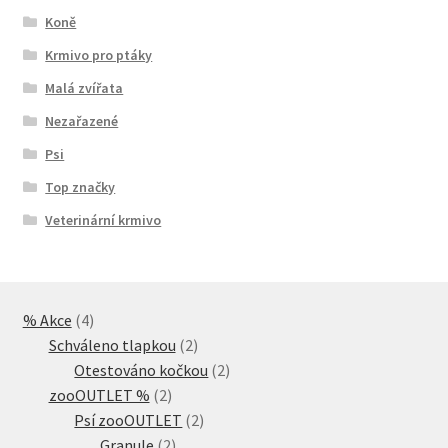
Koně
Krmivo pro ptáky
Malá zvířata
Nezařazené
Psi
Top značky
Veterinární krmivo
4
% Akce
4
produkty
2
Schváleno tlapkou
2
produkty
2
Otestováno kočkou
2
2
produkty
zooOUTLET %
2
produkty
2
Psí zooOUTLET
2
2
produkty
Granule
2