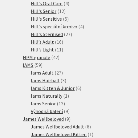
produkty
4
Hill's Oral Care
4
12
produkty
Hill's Senior
12
produktů
5
Hill's Sensitive
5
produktů
4
Hill's speciální krmivo
4
27
produkty
Hill's Sterilised
27
16
produktů
Hill’s Adult
16
produktů
11
Hill’s Light
11
42
produktů
HPM granule
42
59
produktů
IAMS
59
produktů
27
Iams Adult
27
produktů
3
Iams Hairball
3
produkty
6
Iams Kitten & Junior
6
1
produktů
Iams Naturally
1
13
produkt
Iams Senior
13
produktů
9
Výhodná balení
9
produktů
9
James Wellbeloved
9
produktů
6
James Wellbeloved Adult
6
produktů
1
James Wellbeloved Kitten
1