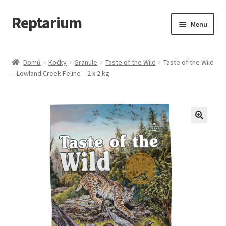
Reptarium
Přeskočit
Přejít
Menu
na
k
navigaci
obsahu
Úvodní stránka
webu
Domů
Kočky
Granule
Taste of the Wild
Taste of the Wild
– Lowland Creek Feline – 2 x 2 kg
Košík
Malá zvířata — Klece, krmivo, vybavení
Můj účet
Obchod
Pokladna
Vše pro kočky