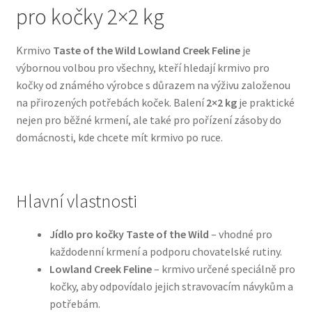
pro kočky 2×2 kg
Bozita pro psy — Švédské krmivo s nordickou kvalitou
Krmivo
Taste of the Wild Lowland Creek Feline
je
výbornou volbou pro všechny, kteří hledají krmivo pro
Brit pro psy
kočky od známého výrobce s důrazem na výživu založenou
na přirozených potřebách koček. Balení
2×2 kg
je praktické
Granule pro psy
nejen pro běžné krmení, ale také pro pořízení zásoby do
domácnosti, kde chcete mít krmivo po ruce.
Natural Trainer pro psy — Italské krmivo s
přírodními složkami
Hlavní vlastnosti
Happy Dog — Německá kvalita a přirozené složení
Jídlo pro kočky Taste of the Wild
– vhodné pro
Hill’s pro psy
každodenní krmení a podporu chovatelské rutiny.
Lowland Creek Feline
– krmivo určené speciálně pro
Hračky pro psy
kočky, aby odpovídalo jejich stravovacím návykům a
potřebám.
Konzervy a kapsičky pro psy