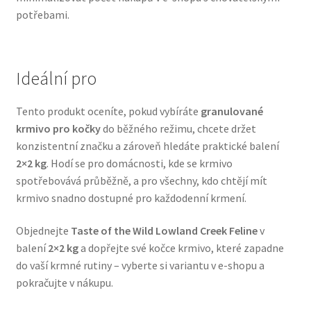
potřebami.
Veterinární dieta pro psy
Vodítka a obojky
Ideální pro
Wolf of Wilderness
Tento produkt oceníte, pokud vybíráte
granulované
krmivo pro kočky
do běžného režimu, chcete držet
konzistentní značku a zároveň hledáte praktické balení
2×2 kg
. Hodí se pro domácnosti, kde se krmivo
spotřebovává průběžně, a pro všechny, kdo chtějí mít
krmivo snadno dostupné pro každodenní krmení.
Objednejte
Taste of the Wild Lowland Creek Feline
v
balení
2×2 kg
a dopřejte své kočce krmivo, které zapadne
do vaší krmné rutiny – vyberte si variantu v e-shopu a
pokračujte v nákupu.