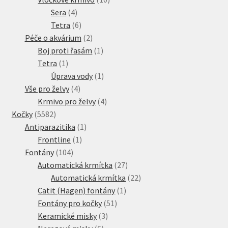
4
produktů
Sera
4
produkty
6
Tetra
6
produktů
2
Péče o akvárium
2
produkty
1
Boj proti řasám
1
1
produkt
Tetra
1
produkt
1
Úprava vody
1
4
produkt
Vše pro želvy
4
produkty
4
Krmivo pro želvy
4
5582
produkty
Kočky
5582
produktů
1
Antiparazitika
1
1
produkt
Frontline
1
104
produkt
Fontány
104
produktů
27
Automatická krmítka
27
produktů
22
Automatická krmítka
22
1
produktů
Catit (Hagen) fontány
1
51
produkt
Fontány pro kočky
51
3
produktů
Keramické misky
3
6
produkty