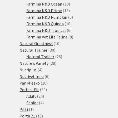
10
produktů
Farmina N&D Ocean
10
13
produktů
Farmina N&D Prime
13
produktů
6
Farmina N&D Pumpkin
6
10
produktů
Farmina N&D Quinoa
10
produktů
6
Farmina N&D Tropical
6
produktů
8
Farmina Vet Life Feline
8
10
produktů
Natural Greatness
10
30
produktů
Natural Trainer
30
produktů
26
Natural Trainer
26
28
produktů
Nature's Variety
28
4
produktů
Nutriplus
4
produkty
6
Nutrivet Inne
6
10
produktů
Pan Mięsko
10
30
produktů
Perfect Fit
30
24
produktů
Adult
24
4
produktů
Senior
4
1
produkty
Pitti
1
produkt
19
Porta 21
19