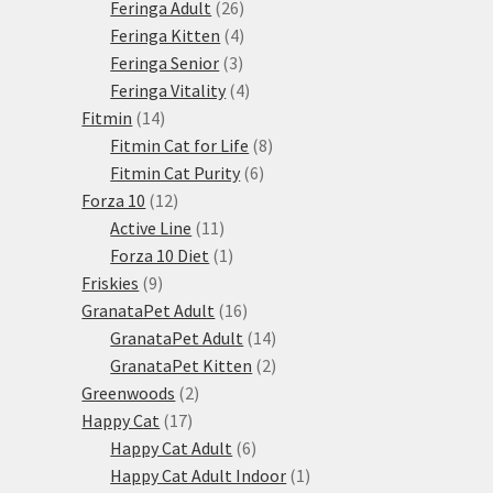
produktů
26
Feringa Adult
26
produktů
4
Feringa Kitten
4
3
produkty
Feringa Senior
3
produkty
4
Feringa Vitality
4
14
produkty
Fitmin
14
produktů
8
Fitmin Cat for Life
8
6
produktů
Fitmin Cat Purity
6
12
produktů
Forza 10
12
produktů
11
Active Line
11
produktů
1
Forza 10 Diet
1
9
produkt
Friskies
9
produktů
16
GranataPet Adult
16
produktů
14
GranataPet Adult
14
produktů
2
GranataPet Kitten
2
2
produkty
Greenwoods
2
17
produkty
Happy Cat
17
produktů
6
Happy Cat Adult
6
produktů
1
Happy Cat Adult Indoor
1