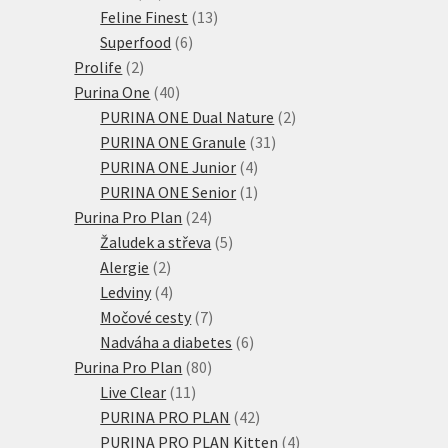
produktů
13
Feline Finest
13
6
produktů
Superfood
6
2
produktů
Prolife
2
produkty
40
Purina One
40
produktů
2
PURINA ONE Dual Nature
2
31
produkty
PURINA ONE Granule
31
4
produktů
PURINA ONE Junior
4
produkty
1
PURINA ONE Senior
1
24
produkt
Purina Pro Plan
24
produktů
5
Žaludek a střeva
5
2
produktů
Alergie
2
produkty
4
Ledviny
4
produkty
7
Močové cesty
7
produktů
6
Nadváha a diabetes
6
80
produktů
Purina Pro Plan
80
11
produktů
Live Clear
11
produktů
42
PURINA PRO PLAN
42
produktů
4
PURINA PRO PLAN Kitten
4