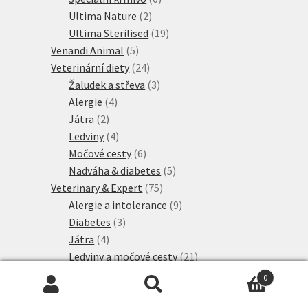
2
produktů
Ultima Nature
2
produkty
19
Ultima Sterilised
19
5
produktů
Venandi Animal
5
produktů
24
Veterinární diety
24
produktů
3
Žaludek a střeva
3
4
produkty
Alergie
4
2
produkty
Játra
2
produkty
4
Ledviny
4
produkty
6
Močové cesty
6
produktů
5
Nadváha & diabetes
5
75
produktů
Veterinary & Expert
75
produktů
9
Alergie a intolerance
9
3
produktů
Diabetes
3
4
produkty
Játra
4
produkty
21
Ledviny a močové cesty
21
7
produktů
Mature
7
0
produktů
4
Neutered
4
Hledat:
Hledat
produkty
3
Péče o zuby
3