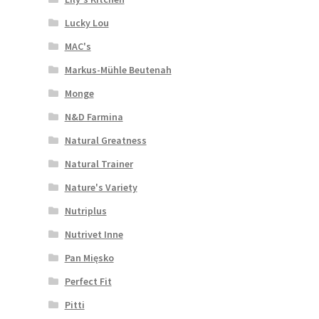
Lucky Lou
MAC's
Markus-Mühle Beutenah
Monge
N&D Farmina
Natural Greatness
Natural Trainer
Nature's Variety
Nutriplus
Nutrivet Inne
Pan Mięsko
Perfect Fit
Pitti