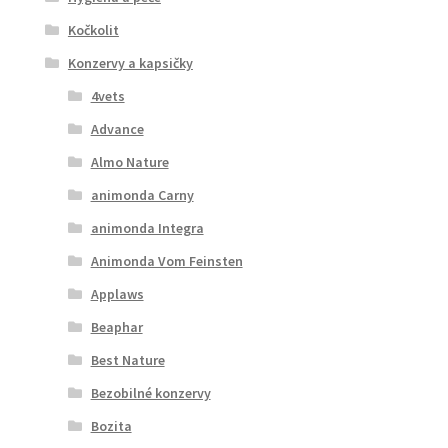
Kočkolit
Konzervy a kapsičky
4vets
Advance
Almo Nature
animonda Carny
animonda Integra
Animonda Vom Feinsten
Applaws
Beaphar
Best Nature
Bezobilné konzervy
Bozita