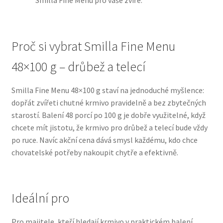
Smilla Fine Menu pro vaše zvíře.
N&D Farmina pro psy — Italské holistic krmivo
Proč si vybrat Smilla Fine Menu
Oblečky pro psy
48×100 g – drůbež a telecí
Pamlsky pro psy
Smilla Fine Menu 48×100 g staví na jednoduché myšlence:
dopřát zvířeti chutné krmivo pravidelně a bez zbytečných
Pelíšky pro psy
starostí. Balení 48 porcí po 100 g je dobře využitelné, když
chcete mít jistotu, že krmivo pro drůbež a telecí bude vždy
Ortopedické pelíšky
po ruce. Navíc akční cena dává smysl každému, kdo chce
chovatelské potřeby nakoupit chytře a efektivně.
Přepravky pro psy
Purizon pro psy — Vysoký obsah masa, bez obilovin
Ideální pro
Royal Canin pro psy
Pro majitele, kteří hledají krmivo v praktickém balení