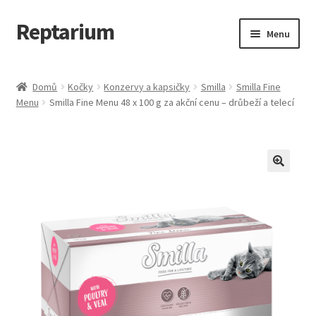
Reptarium
Přeskočit
Přejít
Menu
na
k
navigaci
obsahu
Úvodní stránka
webu
Domů
Kočky
Konzervy a kapsičky
Smilla
Smilla Fine
Menu
Smilla Fine Menu 48 x 100 g za akční cenu – drůbeží a telecí
Košík
Malá zvířata — Klece, krmivo, vybavení
Můj účet
Obchod
Pokladna
Vše pro kočky