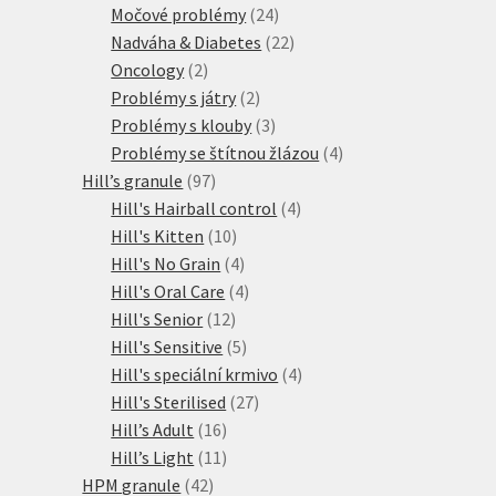
produktů
24
Močové problémy
24
produktů
22
Nadváha & Diabetes
22
2
produktů
Oncology
2
produkty
2
Problémy s játry
2
produkty
3
Problémy s klouby
3
produkty
4
Problémy se štítnou žlázou
4
97
produkty
Hill’s granule
97
produktů
4
Hill's Hairball control
4
10
produkty
Hill's Kitten
10
produktů
4
Hill's No Grain
4
produkty
4
Hill's Oral Care
4
12
produkty
Hill's Senior
12
produktů
5
Hill's Sensitive
5
produktů
4
Hill's speciální krmivo
4
27
produkty
Hill's Sterilised
27
16
produktů
Hill’s Adult
16
produktů
11
Hill’s Light
11
42
produktů
HPM granule
42