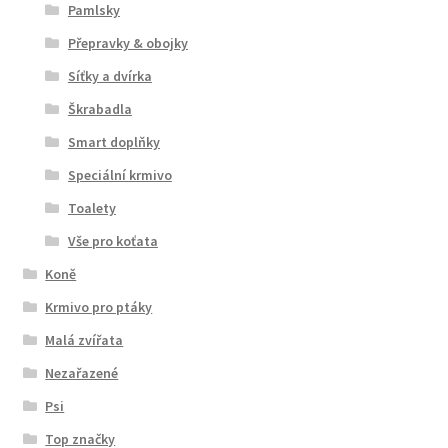
Pamlsky
Přepravky & obojky
Síťky a dvírka
Škrabadla
Smart doplňky
Speciální krmivo
Toalety
Vše pro koťata
Koně
Krmivo pro ptáky
Malá zvířata
Nezařazené
Psi
Top značky