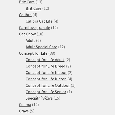
produktů
13
Brit Care
13
produktů
12
Brit Care
12
4
produktů
Calibra
4
produkty
4
Calibra Cat Life
4
12
produkty
Carnilove granule
12
18
produktů
Cat Chow
18
6
produktů
Adult
6
produktů
12
Adult Special Care
12
38
produktů
Concept for Life
38
produktů
2
Concept for Life Adult
2
produkty
9
Concept for Life Breed
9
produktů
2
Concept for Life Indoor
2
4
produkty
Concept for Life Kitten
4
produkty
1
Concept for Life Outdoor
1
1
produkt
Concept for Life Senior
1
15
produkt
Speciální výživa
15
12
produktů
Cosma
12
5
produktů
Crave
5