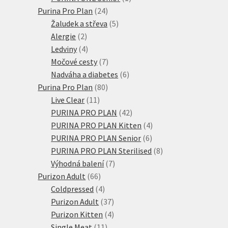
24
produkt
Purina Pro Plan
24
produktů
5
Žaludek a střeva
5
2
produktů
Alergie
2
produkty
4
Ledviny
4
produkty
7
Močové cesty
7
produktů
6
Nadváha a diabetes
6
80
produktů
Purina Pro Plan
80
11
produktů
Live Clear
11
produktů
42
PURINA PRO PLAN
42
produktů
4
PURINA PRO PLAN Kitten
4
6
produkty
PURINA PRO PLAN Senior
6
produktů
8
PURINA PRO PLAN Sterilised
8
7
produktů
Výhodná balení
7
66
produktů
Purizon Adult
66
produktů
4
Coldpressed
4
produkty
37
Purizon Adult
37
produktů
4
Purizon Kitten
4
11
produkty
Single Meat
11