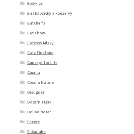
Brekkies
Brit kapsičky a konzervy
Butcher's
Cat Chow
Catessy Misky
Catz Finefood
Concept for Life
Cosma
Cosma Nature
Disugual
Dogs'n Tiger
Dolina Noteci
Encore
Eukanuba