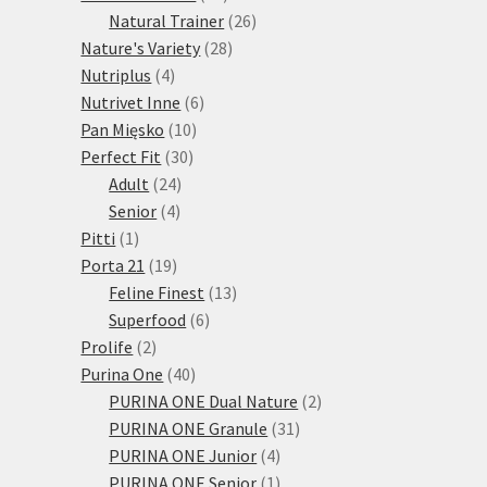
produktů
26
Natural Trainer
26
28
produktů
Nature's Variety
28
4
produktů
Nutriplus
4
produkty
6
Nutrivet Inne
6
10
produktů
Pan Mięsko
10
30
produktů
Perfect Fit
30
24
produktů
Adult
24
4
produktů
Senior
4
1
produkty
Pitti
1
produkt
19
Porta 21
19
produktů
13
Feline Finest
13
6
produktů
Superfood
6
2
produktů
Prolife
2
produkty
40
Purina One
40
produktů
2
PURINA ONE Dual Nature
2
31
produkty
PURINA ONE Granule
31
4
produktů
PURINA ONE Junior
4
produkty
1
PURINA ONE Senior
1