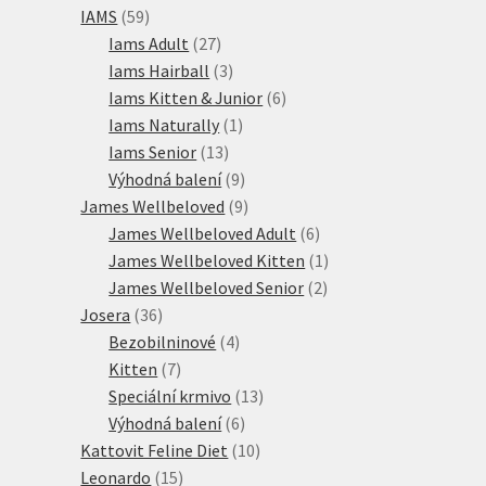
59
produktů
IAMS
59
produktů
27
Iams Adult
27
produktů
3
Iams Hairball
3
produkty
6
Iams Kitten & Junior
6
1
produktů
Iams Naturally
1
13
produkt
Iams Senior
13
produktů
9
Výhodná balení
9
produktů
9
James Wellbeloved
9
produktů
6
James Wellbeloved Adult
6
produktů
1
James Wellbeloved Kitten
1
2
produkt
James Wellbeloved Senior
2
36
produkty
Josera
36
produktů
4
Bezobilninové
4
7
produkty
Kitten
7
produktů
13
Speciální krmivo
13
6
produktů
Výhodná balení
6
produktů
10
Kattovit Feline Diet
10
15
produktů
Leonardo
15