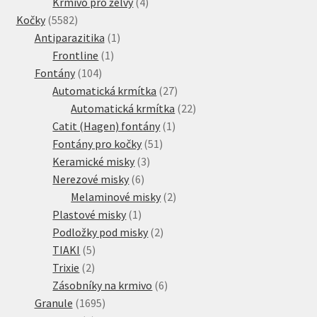
produkty
4
Krmivo pro želvy
4
5582
produkty
Kočky
5582
produktů
1
Antiparazitika
1
1
produkt
Frontline
1
104
produkt
Fontány
104
produktů
27
Automatická krmítka
27
produktů
22
Automatická krmítka
22
1
produktů
Catit (Hagen) fontány
1
51
produkt
Fontány pro kočky
51
3
produktů
Keramické misky
3
6
produkty
Nerezové misky
6
produktů
2
Melaminové misky
2
1
produkty
Plastové misky
1
produkt
2
Podložky pod misky
2
5
produkty
TIAKI
5
2
produktů
Trixie
2
produkty
6
Zásobníky na krmivo
6
1695
produktů
Granule
1695