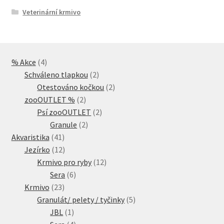
Veterinární krmivo
4
% Akce
4
produkty
2
Schváleno tlapkou
2
produkty
2
Otestováno kočkou
2
2
produkty
zooOUTLET %
2
produkty
2
Psí zooOUTLET
2
2
produkty
Granule
2
41
produkty
Akvaristika
41
produktů
12
Jezírko
12
produktů
12
Krmivo pro ryby
12
6
produktů
Sera
6
23
produktů
Krmivo
23
produktů
5
Granulát/ pelety / tyčinky
5
1
produktů
JBL
1
produkt
4