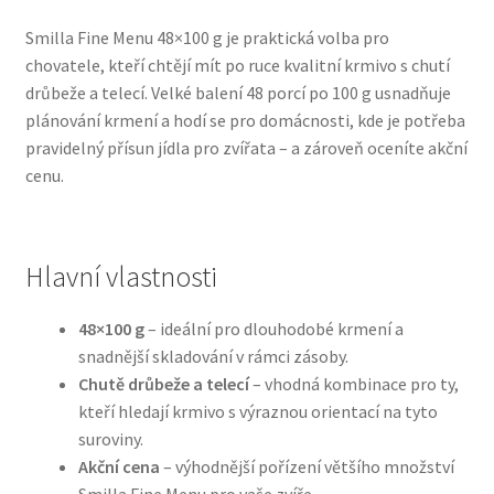
Smilla Fine Menu 48×100 g je praktická volba pro
Bozita pro psy — Švédské krmivo s nordickou kvalitou
chovatele, kteří chtějí mít po ruce kvalitní krmivo s chutí
drůbeže a telecí. Velké balení 48 porcí po 100 g usnadňuje
Brit pro psy
plánování krmení a hodí se pro domácnosti, kde je potřeba
pravidelný přísun jídla pro zvířata – a zároveň oceníte akční
Granule pro psy
cenu.
Natural Trainer pro psy — Italské krmivo s
přírodními složkami
Hlavní vlastnosti
Happy Dog — Německá kvalita a přirozené složení
48×100 g
– ideální pro dlouhodobé krmení a
snadnější skladování v rámci zásoby.
Hill’s pro psy
Chutě drůbeže a telecí
– vhodná kombinace pro ty,
kteří hledají krmivo s výraznou orientací na tyto
Hračky pro psy
suroviny.
Akční cena
– výhodnější pořízení většího množství
Konzervy a kapsičky pro psy