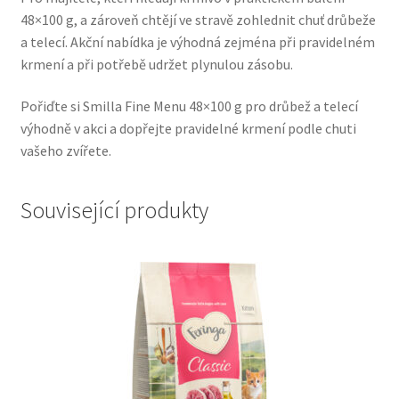
48×100 g, a zároveň chtějí ve stravě zohlednit chuť drůbeže
Veterinární dieta pro psy
a telecí. Akční nabídka je výhodná zejména při pravidelném
krmení a při potřebě udržet plynulou zásobu.
Vodítka a obojky
Pořiďte si Smilla Fine Menu 48×100 g pro drůbež a telecí
Wolf of Wilderness
výhodně v akci a dopřejte pravidelné krmení podle chuti
vašeho zvířete.
Související produkty