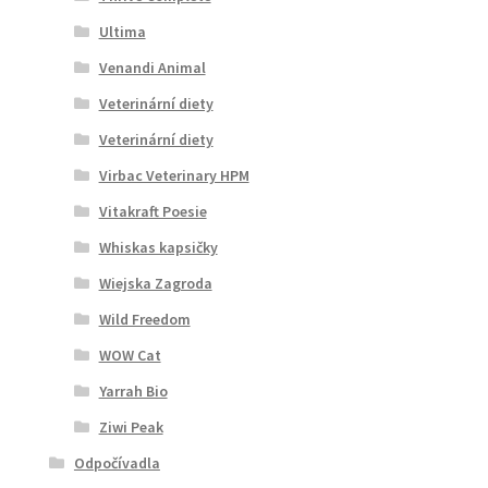
Ultima
Venandi Animal
Veterinární diety
Veterinární diety
Virbac Veterinary HPM
Vitakraft Poesie
Whiskas kapsičky
Wiejska Zagroda
Wild Freedom
WOW Cat
Yarrah Bio
Ziwi Peak
Odpočívadla