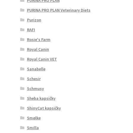
PURINA PRO PLAN
PURINA PRO PLAN Veterinary Diets
Purizon
RAFI
Rosie's Farm
Royal Canin
Royal Canin VET
Sanabelle
Schesir
Schmusy
Sheba kapsičky
ShinyCat kapsičky
Smølke
Smilla