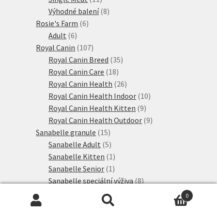
produktů
8
Výhodné balení
8
6
produktů
Rosie's Farm
6
6
produktů
Adult
6
produktů
107
Royal Canin
107
produktů
35
Royal Canin Breed
35
18
produktů
Royal Canin Care
18
produktů
26
Royal Canin Health
26
produktů
10
Royal Canin Health Indoor
10
9
produktů
Royal Canin Health Kitten
9
produktů
9
Royal Canin Health Outdoor
9
15
produktů
Sanabelle granule
15
produktů
5
Sanabelle Adult
5
produktů
1
Sanabelle Kitten
1
1
produkt
Sanabelle Senior
1
produkt
8
Sanabelle speciální výživa
8
28
produktů
Schesir
28
0
produktů
2
Simpsons Premium
2
Hledat:
Hledat
12
produkty
Směsi
12