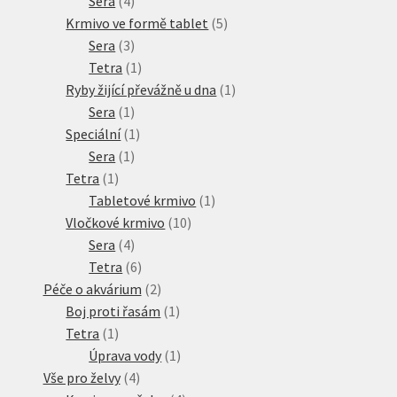
Sera
4
produkty
5
Krmivo ve formě tablet
5
3
produktů
Sera
3
produkty
1
Tetra
1
produkt
1
Ryby žijící převážně u dna
1
1
produkt
Sera
1
produkt
1
Speciální
1
1
produkt
Sera
1
1
produkt
Tetra
1
produkt
1
Tabletové krmivo
1
10
produkt
Vločkové krmivo
10
4
produktů
Sera
4
produkty
6
Tetra
6
produktů
2
Péče o akvárium
2
produkty
1
Boj proti řasám
1
1
produkt
Tetra
1
produkt
1
Úprava vody
1
4
produkt
Vše pro želvy
4