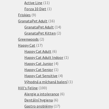
produktů
11
Active Line
11
produktů
1
Forza 10 Diet
1
9
produkt
Friskies
9
produktů
16
GranataPet Adult
16
produktů
14
GranataPet Adult
14
produktů
2
GranataPet Kitten
2
2
produkty
Greenwoods
2
17
produkty
Happy Cat
17
produktů
6
Happy Cat Adult
6
produktů
1
Happy Cat Adult Indoor
1
4
produkt
Happy Cat Junior
4
produkty
1
Happy Cat Senior
1
produkt
4
Happy Cat Sensitive
4
produkty
1
Výhodná a míchaná balení
1
100
produkt
Hill's Feline
100
produktů
6
Alergie a intolerance
6
6
produktů
Dentální hygiena
6
produktů
17
Gastro problémy
17