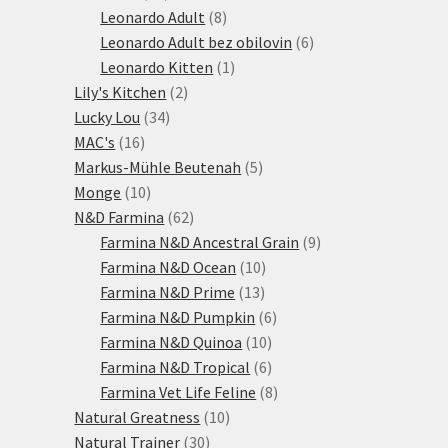
produktů
8
Leonardo Adult
8
produktů
6
Leonardo Adult bez obilovin
6
1
produktů
Leonardo Kitten
1
2
produkt
Lily's Kitchen
2
34
produkty
Lucky Lou
34
16
produktů
MAC's
16
produktů
5
Markus-Mühle Beutenah
5
10
produktů
Monge
10
produktů
62
N&D Farmina
62
produktů
9
Farmina N&D Ancestral Grain
9
10
produktů
Farmina N&D Ocean
10
13
produktů
Farmina N&D Prime
13
produktů
6
Farmina N&D Pumpkin
6
10
produktů
Farmina N&D Quinoa
10
produktů
6
Farmina N&D Tropical
6
produktů
8
Farmina Vet Life Feline
8
10
produktů
Natural Greatness
10
30
produktů
Natural Trainer
30