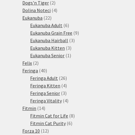
produktů
2
Dogs'n Tiger
2
produkty
4
Dolina Noteci
4
22
produkty
Eukanuba
22
produktů
6
Eukanuba Adult
6
produktů
9
Eukanuba Grain Free
9
3
produktů
Eukanuba Hairball
3
3
produkty
Eukanuba Kitten
3
1
produkty
Eukanuba Senior
1
2
produkt
Felix
2
produkty
40
Feringa
40
produktů
26
Feringa Adult
26
produktů
4
Feringa Kitten
4
3
produkty
Feringa Senior
3
produkty
4
Feringa Vitality
4
14
produkty
Fitmin
14
produktů
8
Fitmin Cat for Life
8
6
produktů
Fitmin Cat Purity
6
12
produktů
Forza 10
12