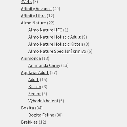
3
produktů
4Vets
3
produkty
49
Affinity Advance
49
12
produktů
Affinity Libra
12
produktů
22
Almo Nature
22
produktů
1
Almo Nature HFC
1
produkt
9
Almo Nature Holistic Adult
9
produktů
3
Almo Nature Holistic Kitten
3
produkty
6
Almo Nature Speciální krmivo
6
13
produktů
Animonda
13
produktů
13
Animonda Carny
13
27
produktů
Applaws Adult
27
15
produktů
Adult
15
produktů
3
Kitten
3
3
produkty
Senior
3
produkty
6
Výhodná balení
6
34
produktů
Bozita
34
produktů
30
Bozita Feline
30
12
produktů
Brekkies
12