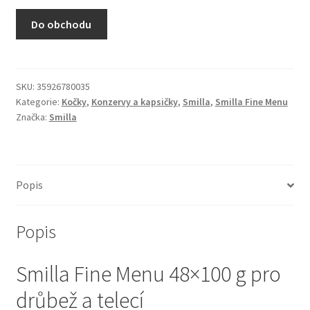
N&D Farmina pro kočky — Italské holistic krmivo
Do obchodu
Odpočívadla pro kočky
Pamlsky pro kočky
SKU:
35926780035
Kategorie:
Kočky
,
Konzervy a kapsičky
,
Smilla
,
Smilla Fine Menu
Značka:
Smilla
Purizon pro kočky
Royal Canin pro kočky
Popis
Škrabadla pro kočky
Popis
Veterinární dieta pro kočky
Smilla Fine Menu 48×100 g pro
Vše pro psy — Krmivo, doplňky, vybavení
drůbež a telecí
Boudy a výběhy