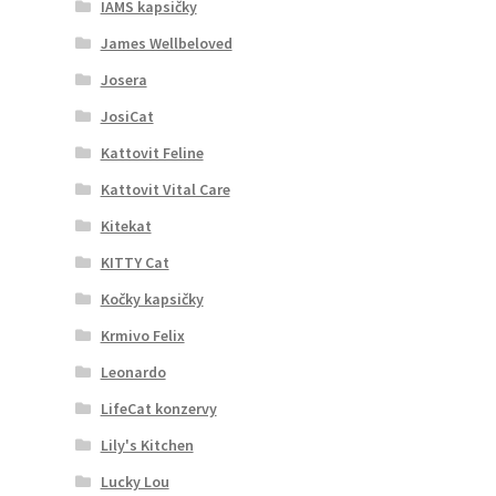
IAMS kapsičky
James Wellbeloved
Josera
JosiCat
Kattovit Feline
Kattovit Vital Care
Kitekat
KITTY Cat
Kočky kapsičky
Krmivo Felix
Leonardo
LifeCat konzervy
Lily's Kitchen
Lucky Lou