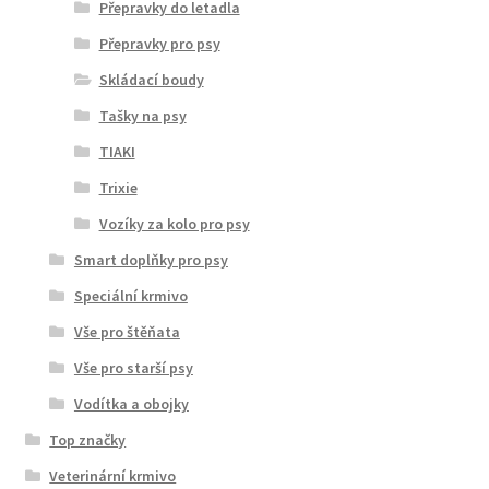
Přepravky do letadla
Přepravky pro psy
Skládací boudy
Tašky na psy
TIAKI
Trixie
Vozíky za kolo pro psy
Smart doplňky pro psy
Speciální krmivo
Vše pro štěňata
Vše pro starší psy
Vodítka a obojky
Top značky
Veterinární krmivo