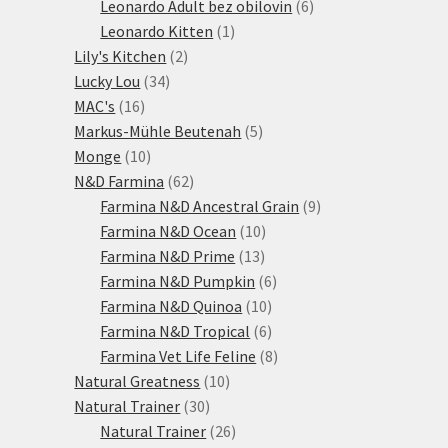
produktů
6
Leonardo Adult bez obilovin
6
1
produktů
Leonardo Kitten
1
2
produkt
Lily's Kitchen
2
34
produkty
Lucky Lou
34
16
produktů
MAC's
16
produktů
5
Markus-Mühle Beutenah
5
10
produktů
Monge
10
produktů
62
N&D Farmina
62
produktů
9
Farmina N&D Ancestral Grain
9
10
produktů
Farmina N&D Ocean
10
13
produktů
Farmina N&D Prime
13
produktů
6
Farmina N&D Pumpkin
6
10
produktů
Farmina N&D Quinoa
10
produktů
6
Farmina N&D Tropical
6
produktů
8
Farmina Vet Life Feline
8
10
produktů
Natural Greatness
10
30
produktů
Natural Trainer
30
produktů
26
Natural Trainer
26