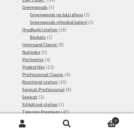
3
produktů
Greenwoods
3
produkty
2
Greenwoods na bázi dřeva
2
produkty
1
Greenwoods výhodná balení
1
18
produkt
Hrudkující stelivo
18
1
produktů
Biokats
1
produkt
9
Intersand Classic
9
5
produktů
Nullodor
5
produktů
4
Perlinette
4
produkty
12
Podestýlky
12
produktů
4
Professional Classic
4
10
produkty
Rostlinné stelivo
10
produktů
8
Sanicat Professional
8
2
produktů
Sepicat
2
produkty
1
Silikátové stelivo
1
produkt
47
Tigerino Premium
47
produktů
8
Tigerino Crystals
8
0
produktů
8
Tigerino Performance
8
Hledat:
Hledat
10
produktů