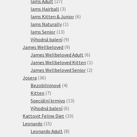
produktů
27
Iams Adult
27
produktů
3
Iams Hairball
3
produkty
6
Iams Kitten & Junior
6
1
produktů
Iams Naturally
1
13
produkt
Iams Senior
13
produktů
9
Výhodná balení
9
produktů
9
James Wellbeloved
9
produktů
6
James Wellbeloved Adult
6
produktů
1
James Wellbeloved Kitten
1
2
produkt
James Wellbeloved Senior
2
36
produkty
Josera
36
produktů
4
Bezobilninové
4
7
produkty
Kitten
7
produktů
13
Speciální krmivo
13
6
produktů
Výhodná balení
6
produktů
10
Kattovit Feline Diet
10
15
produktů
Leonardo
15
produktů
8
Leonardo Adult
8