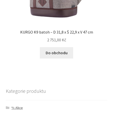
KURGO K9 batoh – D 31,8 x Š 22,9 x V 47 cm
2 751,00
Kč
Do obchodu
Kategorie produktu
% Akce