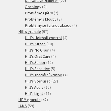
produktů
22
Nadváha & Diabetes
22
2
produktů
Oncology
2
produkty
2
Problémy s játry
2
produkty
3
Problémy s klouby
3
produkty
4
Problémy se štítnou žlázou
4
97
produkty
Hill’s granule
97
produktů
4
Hill's Hairball control
4
10
produkty
Hill's Kitten
10
produktů
4
Hill's No Grain
4
produkty
4
Hill's Oral Care
4
12
produkty
Hill's Senior
12
produktů
5
Hill's Sensitive
5
produktů
4
Hill's speciální krmivo
4
27
produkty
Hill's Sterilised
27
16
produktů
Hill’s Adult
16
produktů
11
Hill’s Light
11
42
produktů
HPM granule
42
59
produktů
IAMS
59