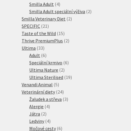
produktů
4
Smilla Adult
4
produkty
2
Smilla Adult speciální výživa
2
2
produkty
Smilla Veterinary Diet
2
21
produkty
SPECIFIC
21
produktů
15
Taste of the Wild
15
produktů
2
Thrive PremiumPlus
2
33
produkty
Ultima
33
produktů
6
Adult
6
produktů
6
Speciální krmivo
6
2
produktů
Ultima Nature
2
produkty
19
Ultima Sterilised
19
5
produktů
Venandi Animal
5
produktů
24
Veterinární diety
24
produktů
3
Žaludek a střeva
3
4
produkty
Alergie
4
2
produkty
Játra
2
produkty
4
Ledviny
4
produkty
6
Močové cesty
6