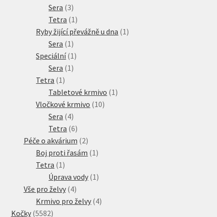
3
produktů
Sera
3
produkty
1
Tetra
1
produkt
1
Ryby žijící převážně u dna
1
1
produkt
Sera
1
produkt
1
Speciální
1
1
produkt
Sera
1
1
produkt
Tetra
1
produkt
1
Tabletové krmivo
1
10
produkt
Vločkové krmivo
10
4
produktů
Sera
4
produkty
6
Tetra
6
produktů
2
Péče o akvárium
2
produkty
1
Boj proti řasám
1
1
produkt
Tetra
1
produkt
1
Úprava vody
1
4
produkt
Vše pro želvy
4
produkty
4
Krmivo pro želvy
4
5582
produkty
Kočky
5582