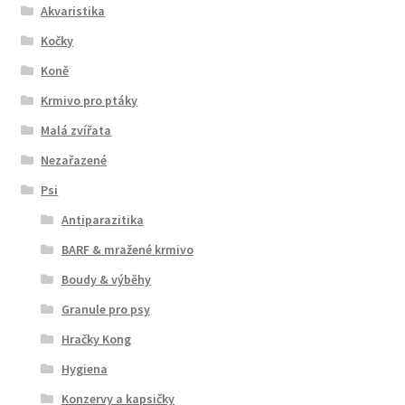
Akvaristika
Kočky
Koně
Krmivo pro ptáky
Malá zvířata
Nezařazené
Psi
Antiparazitika
BARF & mražené krmivo
Boudy & výběhy
Granule pro psy
Hračky Kong
Hygiena
Konzervy a kapsičky