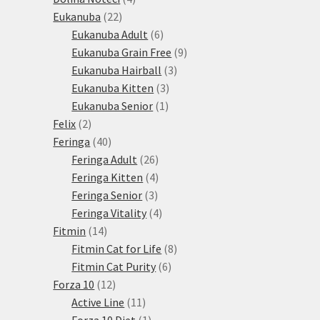
22
produkty
Eukanuba
22
produktů
6
Eukanuba Adult
6
produktů
9
Eukanuba Grain Free
9
3
produktů
Eukanuba Hairball
3
3
produkty
Eukanuba Kitten
3
1
produkty
Eukanuba Senior
1
2
produkt
Felix
2
produkty
40
Feringa
40
produktů
26
Feringa Adult
26
produktů
4
Feringa Kitten
4
3
produkty
Feringa Senior
3
produkty
4
Feringa Vitality
4
14
produkty
Fitmin
14
produktů
8
Fitmin Cat for Life
8
6
produktů
Fitmin Cat Purity
6
12
produktů
Forza 10
12
produktů
11
Active Line
11
produktů
1
Forza 10 Diet
1