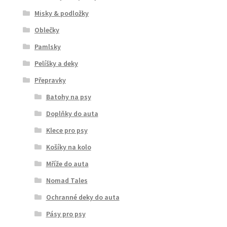
Misky & podložky
Oblečky
Pamlsky
Pelíšky a deky
Přepravky
Batohy na psy
Doplňky do auta
Klece pro psy
Košíky na kolo
Mříže do auta
Nomad Tales
Ochranné deky do auta
Pásy pro psy