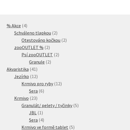
4
% Akce
4
produkty
2
Schváleno tlapkou
2
produkty
2
Otestováno kočkou
2
2
produkty
zooOUTLET %
2
produkty
2
Psí zooOUTLET
2
2
produkty
Granule
2
41
produkty
Akvaristika
41
produktů
12
Jezírko
12
produktů
12
Krmivo pro ryby
12
6
produktů
Sera
6
23
produktů
Krmivo
23
produktů
5
Granulát/ pelety / tyčinky
5
1
produktů
JBL
1
produkt
4
Sera
4
produkty
5
Krmivo ve formě tablet
5