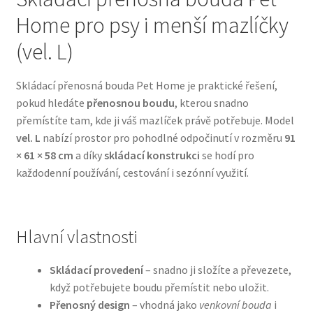
Home pro psy i menší mazlíčky
Bozita pro psy — Švédské krmivo s nordickou kvalitou
(vel. L)
Brit pro psy
Skládací přenosná bouda Pet Home je praktické řešení,
pokud hledáte
přenosnou boudu
, kterou snadno
Granule pro psy
přemístíte tam, kde ji váš mazlíček právě potřebuje. Model
vel. L
nabízí prostor pro pohodlné odpočinutí v rozměru
91
Natural Trainer pro psy — Italské krmivo s
× 61 × 58 cm
a díky
skládací konstrukci
se hodí pro
přírodními složkami
každodenní používání, cestování i sezónní využití.
Happy Dog — Německá kvalita a přirozené složení
Hlavní vlastnosti
Hill’s pro psy
Skládací provedení
– snadno ji složíte a převezete,
Hračky pro psy
když potřebujete boudu přemístit nebo uložit.
Přenosný design
– vhodná jako
venkovní bouda
i
Konzervy a kapsičky pro psy