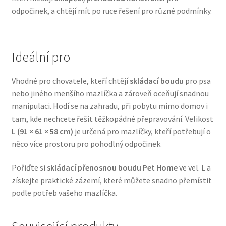
odpočinek, a chtějí mít po ruce řešení pro různé podmínky.
Veterinární dieta pro psy
Vodítka a obojky
Ideální pro
Wolf of Wilderness
Vhodné pro chovatele, kteří chtějí
skládací boudu
pro psa
nebo jiného menšího mazlíčka a zároveň oceňují snadnou
manipulaci. Hodí se na zahradu, při pobytu mimo domov i
tam, kde nechcete řešit těžkopádné přepravování. Velikost
L (91 × 61 × 58 cm)
je určená pro mazlíčky, kteří potřebují o
něco více prostoru pro pohodlný odpočinek.
Pořiďte si
skládací přenosnou boudu Pet Home
ve vel. L a
získejte praktické zázemí, které můžete snadno přemístit
podle potřeb vašeho mazlíčka.