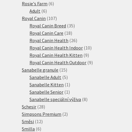
6
produktů
Rosie's Farm
6
6
produktů
Adult
6
produktů
107
Royal Canin
107
produktů
35
Royal Canin Breed
35
18
produktů
Royal Canin Care
18
produktů
26
Royal Canin Health
26
produktů
10
Royal Canin Health Indoor
10
9
produktů
Royal Canin Health Kitten
9
produktů
9
Royal Canin Health Outdoor
9
15
produktů
Sanabelle granule
15
produktů
5
Sanabelle Adult
5
produktů
1
Sanabelle Kitten
1
1
produkt
Sanabelle Senior
1
produkt
8
Sanabelle speciální výživa
8
28
produktů
Schesir
28
produktů
2
Simpsons Premium
2
12
produkty
Směsi
12
6
produktů
Smilla
6