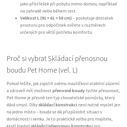
jako přístřešek při pobytu mimo domov, například
na zahradě nebo během cest.
N&D Farmina pro psy — Italské holistic krmivo
Velikost L (91 × 61 × 58 cm)
– poskytuje dostatek
prostoru pro odpočinek zvířete v rozměrech
Oblečky pro psy
určených pro větší potřebu komfortu.
Pamlsky pro psy
Proč si vybrat Skládací přenosnou
Pelíšky pro psy
boudu Pet Home (vel. L)
Ortopedické pelíšky
Pokud řešíte, jak zajistit svému mazlíčkovi stabilní zázemí
Přepravky pro psy
a zároveň mít možnost
přenosné boudy
rychle přesunout,
Pet Home je přesně ten typ chovatelské pomůcky, který
Purizon pro psy — Vysoký obsah masa, bez obilovin
dává smysl. Díky
skládací konstrukci
není nutné myslet jen
na jedno místo – bouda se dá přizpůsobit situaci v
domácnosti i venku. Je to praktická volba pro majitele,
Royal Canin pro psy
kteří hledají
sklápěcí/přenosnou konstrukci
pro