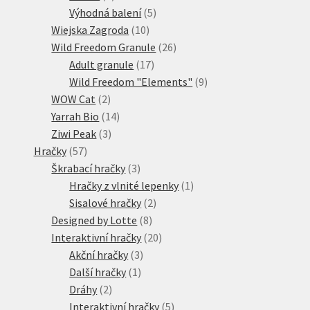
produkty
5
Výhodná balení
5
10
produktů
Wiejska Zagroda
10
produktů
26
Wild Freedom Granule
26
17
produktů
Adult granule
17
produktů
9
Wild Freedom "Elements"
9
2
produktů
WOW Cat
2
produkty
14
Yarrah Bio
14
3
produktů
Ziwi Peak
3
57
produkty
Hračky
57
produktů
3
Škrabací hračky
3
produkty
1
Hračky z vlnité lepenky
1
2
produkt
Sisalové hračky
2
8
produkty
Designed by Lotte
8
produktů
20
Interaktivní hračky
20
3
produktů
Akční hračky
3
1
produkty
Další hračky
1
2
produkt
Dráhy
2
produkty
5
Interaktivní hračky
5