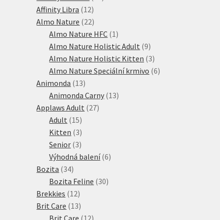
12
produktů
Affinity Libra
12
produktů
22
Almo Nature
22
produktů
1
Almo Nature HFC
1
produkt
9
Almo Nature Holistic Adult
9
produktů
3
Almo Nature Holistic Kitten
3
produkty
6
Almo Nature Speciální krmivo
6
13
produktů
Animonda
13
produktů
13
Animonda Carny
13
27
produktů
Applaws Adult
27
15
produktů
Adult
15
produktů
3
Kitten
3
3
produkty
Senior
3
produkty
6
Výhodná balení
6
34
produktů
Bozita
34
produktů
30
Bozita Feline
30
12
produktů
Brekkies
12
produktů
13
Brit Care
13
produktů
12
Brit Care
12