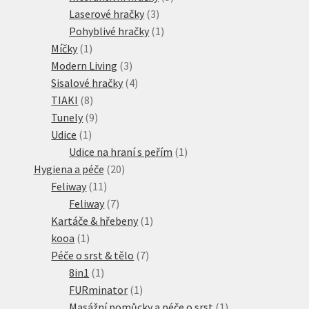
3
produktů
Laserové hračky
3
produkty
1
Pohyblivé hračky
1
1
produkt
Míčky
1
produkt
3
Modern Living
3
produkty
4
Sisalové hračky
4
8
produkty
TIAKI
8
produktů
9
Tunely
9
1
produktů
Udice
1
produkt
1
Udice na hraní s peřím
1
20
produkt
Hygiena a péče
20
11
produktů
Feliway
11
produktů
7
Feliway
7
produktů
1
Kartáče & hřebeny
1
1
produkt
kooa
1
produkt
7
Péče o srst & tělo
7
1
produktů
8in1
1
produkt
1
FURminator
1
produkt
1
Masážní pomůcky a péče o srst
1