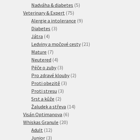
produktů
5
Nadváha & diabetes
5
75
produktů
Veterinary & Expert
75
produktů
9
Alergie a intolerance
9
3
produktů
Diabetes
3
4
produkty
Játra
4
produkty
21
Ledviny a močové cesty
21
7
produktů
Mature
7
produktů
4
Neutered
4
produkty
3
Péče o zuby
3
produkty
2
Pro zdravé klouby
2
3
produkty
Proti obezitě
3
3
produkty
Proti stresu
3
2
produkty
Srst a kůže
2
produkty
14
Žaludek a střeva
14
6
produktů
Visán Optimanova
6
20
produktů
Whiskas Granule
20
12
produktů
Adult
12
3
produktů
Junior
3