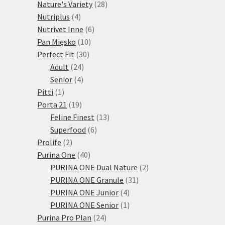
28
produktů
Nature's Variety
28
4
produktů
Nutriplus
4
produkty
6
Nutrivet Inne
6
10
produktů
Pan Mięsko
10
30
produktů
Perfect Fit
30
24
produktů
Adult
24
4
produktů
Senior
4
1
produkty
Pitti
1
produkt
19
Porta 21
19
produktů
13
Feline Finest
13
6
produktů
Superfood
6
2
produktů
Prolife
2
produkty
40
Purina One
40
produktů
2
PURINA ONE Dual Nature
2
31
produkty
PURINA ONE Granule
31
4
produktů
PURINA ONE Junior
4
produkty
1
PURINA ONE Senior
1
24
produkt
Purina Pro Plan
24