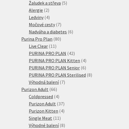
produktů
5
Žaludek a střeva
5
2
produktů
Alergie
2
produkty
4
Ledviny
4
produkty
7
Močové cesty
7
produktů
6
Nadváha a diabetes
6
80
produktů
Purina Pro Plan
80
11
produktů
Live Clear
11
produktů
42
PURINA PRO PLAN
42
produktů
4
PURINA PRO PLAN Kitten
4
6
produkty
PURINA PRO PLAN Senior
6
produktů
8
PURINA PRO PLAN Sterilised
8
7
produktů
Výhodná balení
7
66
produktů
Purizon Adult
66
produktů
4
Coldpressed
4
produkty
37
Purizon Adult
37
produktů
4
Purizon Kitten
4
11
produkty
Single Meat
11
produktů
8
Výhodné balení
8