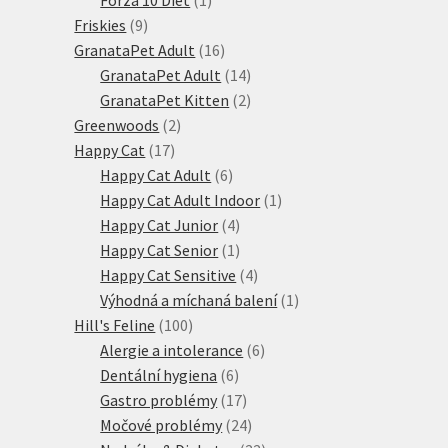
9
produkt
Friskies
9
produktů
16
GranataPet Adult
16
produktů
14
GranataPet Adult
14
produktů
2
GranataPet Kitten
2
2
produkty
Greenwoods
2
17
produkty
Happy Cat
17
produktů
6
Happy Cat Adult
6
produktů
1
Happy Cat Adult Indoor
1
4
produkt
Happy Cat Junior
4
produkty
1
Happy Cat Senior
1
produkt
4
Happy Cat Sensitive
4
produkty
1
Výhodná a míchaná balení
1
100
produkt
Hill's Feline
100
produktů
6
Alergie a intolerance
6
6
produktů
Dentální hygiena
6
produktů
17
Gastro problémy
17
produktů
24
Močové problémy
24