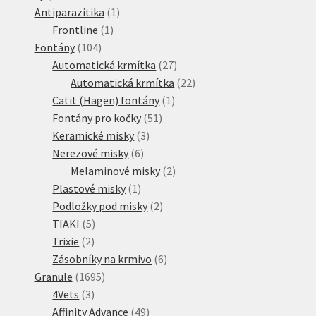
produktů
1
Antiparazitika
1
1
produkt
Frontline
1
104
produkt
Fontány
104
produktů
27
Automatická krmítka
27
produktů
22
Automatická krmítka
22
1
produktů
Catit (Hagen) fontány
1
51
produkt
Fontány pro kočky
51
3
produktů
Keramické misky
3
6
produkty
Nerezové misky
6
produktů
2
Melaminové misky
2
1
produkty
Plastové misky
1
produkt
2
Podložky pod misky
2
5
produkty
TIAKI
5
2
produktů
Trixie
2
produkty
6
Zásobníky na krmivo
6
1695
produktů
Granule
1695
3
produktů
4Vets
3
produkty
49
Affinity Advance
49