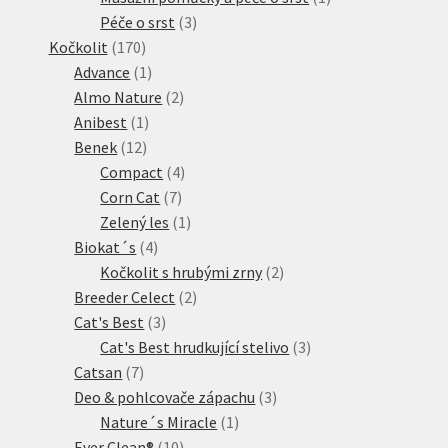
3
produkt
Péče o srst
3
170
produkty
Kočkolit
170
produktů
1
Advance
1
produkt
2
Almo Nature
2
1
produkty
Anibest
1
12
produkt
Benek
12
produktů
4
Compact
4
7
produkty
Corn Cat
7
produktů
1
Zelený les
1
4
produkt
Biokat´s
4
produkty
2
Kočkolit s hrubými zrny
2
2
produkty
Breeder Celect
2
3
produkty
Cat's Best
3
produkty
3
Cat's Best hrudkující stelivo
3
7
produkty
Catsan
7
produktů
3
Deo & pohlcovače zápachu
3
1
produkty
Nature´s Miracle
1
10
produkt
Ever Clean®
10