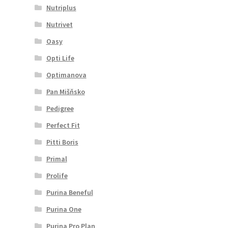
Nutriplus
Nutrivet
Oasy
Opti Life
Optimanova
Pan Mišňsko
Pedigree
Perfect Fit
Pitti Boris
Primal
Prolife
Purina Beneful
Purina One
Purina Pro Plan