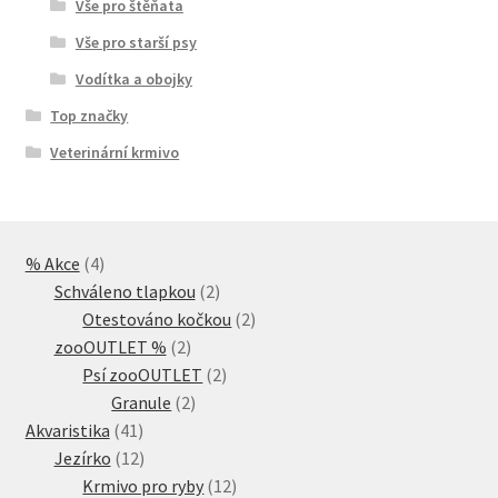
Vše pro štěňata
Vše pro starší psy
Vodítka a obojky
Top značky
Veterinární krmivo
4
% Akce
4
produkty
2
Schváleno tlapkou
2
produkty
2
Otestováno kočkou
2
2
produkty
zooOUTLET %
2
produkty
2
Psí zooOUTLET
2
2
produkty
Granule
2
41
produkty
Akvaristika
41
produktů
12
Jezírko
12
produktů
12
Krmivo pro ryby
12