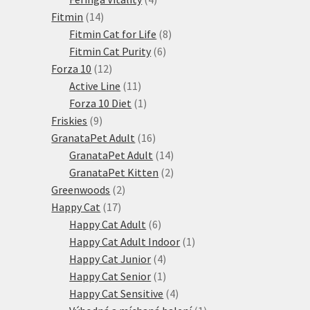
14
produkty
Fitmin
14
produktů
8
Fitmin Cat for Life
8
6
produktů
Fitmin Cat Purity
6
12
produktů
Forza 10
12
produktů
11
Active Line
11
produktů
1
Forza 10 Diet
1
9
produkt
Friskies
9
produktů
16
GranataPet Adult
16
produktů
14
GranataPet Adult
14
produktů
2
GranataPet Kitten
2
2
produkty
Greenwoods
2
17
produkty
Happy Cat
17
produktů
6
Happy Cat Adult
6
produktů
1
Happy Cat Adult Indoor
1
4
produkt
Happy Cat Junior
4
produkty
1
Happy Cat Senior
1
produkt
4
Happy Cat Sensitive
4
produkty
1