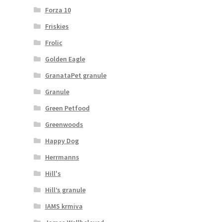
Forza 10
Friskies
Frolic
Golden Eagle
GranataPet granule
Granule
Green Petfood
Greenwoods
Happy Dog
Herrmanns
Hill's
Hill’s granule
IAMS krmiva