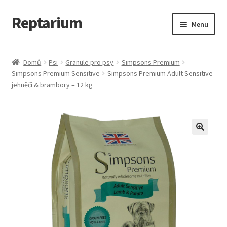
Reptarium
Přeskočit
Přejít
Menu
na
k
navigaci
obsahu
Úvodní stránka
webu
Domů
Psi
Granule pro psy
Simpsons Premium
Simpsons Premium Sensitive
Simpsons Premium Adult Sensitive
Košík
jehněčí & brambory – 12 kg
Malá zvířata — Klece, krmivo, vybavení
Můj účet
Obchod
Pokladna
Vše pro kočky