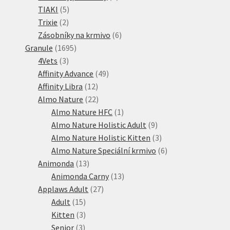
5
produkty
TIAKI
5
2
produktů
Trixie
2
produkty
6
Zásobníky na krmivo
6
1695
produktů
Granule
1695
3
produktů
4Vets
3
produkty
49
Affinity Advance
49
12
produktů
Affinity Libra
12
produktů
22
Almo Nature
22
produktů
1
Almo Nature HFC
1
produkt
9
Almo Nature Holistic Adult
9
produktů
3
Almo Nature Holistic Kitten
3
produkty
6
Almo Nature Speciální krmivo
6
13
produktů
Animonda
13
produktů
13
Animonda Carny
13
27
produktů
Applaws Adult
27
15
produktů
Adult
15
produktů
3
Kitten
3
3
produkty
Senior
3