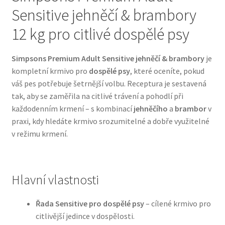
Sensitive jehněčí & brambory
Bozita pro psy — Švédské krmivo s nordickou kvalitou
12 kg pro citlivé dospělé psy
Brit pro psy
Simpsons Premium Adult Sensitive jehněčí & brambory
je
kompletní krmivo pro
dospělé psy
, které oceníte, pokud
Granule pro psy
váš pes potřebuje šetrnější volbu. Receptura je sestavená
tak, aby se zaměřila na citlivé trávení a pohodlí při
Natural Trainer pro psy — Italské krmivo s
každodenním krmení – s kombinací
jehněčího
a
brambor
v
přírodními složkami
praxi, kdy hledáte krmivo srozumitelné a dobře využitelné
v režimu krmení.
Happy Dog — Německá kvalita a přirozené složení
Hill’s pro psy
Hlavní vlastnosti
Hračky pro psy
Řada Sensitive pro dospělé psy
– cílené krmivo pro
citlivější jedince v dospělosti.
Konzervy a kapsičky pro psy