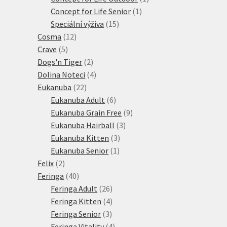
1
produkt
Concept for Life Senior
1
15
produkt
Speciální výživa
15
12
produktů
Cosma
12
5
produktů
Crave
5
produktů
2
Dogs'n Tiger
2
produkty
4
Dolina Noteci
4
22
produkty
Eukanuba
22
produktů
6
Eukanuba Adult
6
produktů
9
Eukanuba Grain Free
9
3
produktů
Eukanuba Hairball
3
3
produkty
Eukanuba Kitten
3
1
produkty
Eukanuba Senior
1
2
produkt
Felix
2
produkty
40
Feringa
40
produktů
26
Feringa Adult
26
produktů
4
Feringa Kitten
4
3
produkty
Feringa Senior
3
produkty
4
Feringa Vitality
4