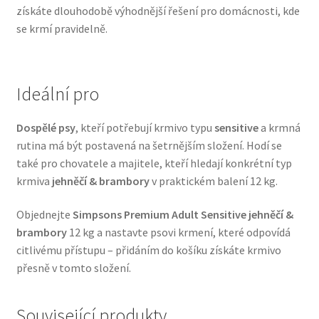
získáte dlouhodobě výhodnější řešení pro domácnosti, kde
Veterinární dieta pro psy
se krmí pravidelně.
Vodítka a obojky
Ideální pro
Wolf of Wilderness
Dospělé psy
, kteří potřebují krmivo typu
sensitive
a krmná
rutina má být postavená na šetrnějším složení. Hodí se
také pro chovatele a majitele, kteří hledají konkrétní typ
krmiva
jehněčí & brambory
v praktickém balení 12 kg.
Objednejte
Simpsons Premium Adult Sensitive jehněčí &
brambory
12 kg a nastavte psovi krmení, které odpovídá
citlivému přístupu – přidáním do košíku získáte krmivo
přesně v tomto složení.
Související produkty