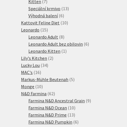
7
produkty
Kitten
7
produktů
13
Speciální krmivo
13
6
produktů
Výhodná balení
6
produktů
10
Kattovit Feline Diet
10
15
produktů
Leonardo
15
produktů
8
Leonardo Adult
8
produktů
6
Leonardo Adult bez obilovin
6
1
produktů
Leonardo Kitten
1
2
produkt
Lily's Kitchen
2
34
produkty
Lucky Lou
34
16
produktů
MAC's
16
produktů
5
Markus-Mühle Beutenah
5
10
produktů
Monge
10
produktů
62
N&D Farmina
62
produktů
9
Farmina N&D Ancestral Grain
9
10
produktů
Farmina N&D Ocean
10
13
produktů
Farmina N&D Prime
13
produktů
6
Farmina N&D Pumpkin
6