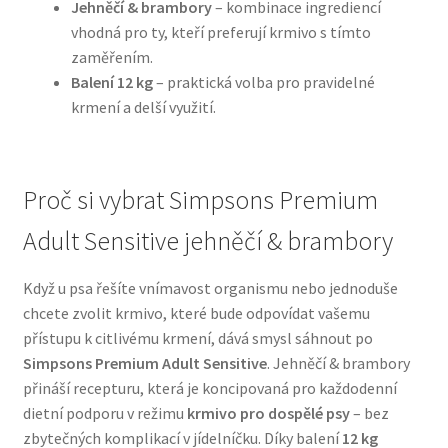
Jehněčí & brambory
– kombinace ingrediencí
vhodná pro ty, kteří preferují krmivo s tímto
N&D Farmina pro psy — Italské holistic krmivo
zaměřením.
Balení 12 kg
– praktická volba pro pravidelné
Oblečky pro psy
krmení a delší využití.
Pamlsky pro psy
Proč si vybrat Simpsons Premium
Pelíšky pro psy
Adult Sensitive jehněčí & brambory
Ortopedické pelíšky
Když u psa řešíte vnímavost organismu nebo jednoduše
chcete zvolit krmivo, které bude odpovídat vašemu
Přepravky pro psy
přístupu k citlivému krmení, dává smysl sáhnout po
Simpsons Premium Adult Sensitive
. Jehněčí & brambory
Purizon pro psy — Vysoký obsah masa, bez obilovin
přináší recepturu, která je koncipovaná pro každodenní
dietní podporu v režimu
krmivo pro dospělé psy
– bez
Royal Canin pro psy
zbytečných komplikací v jídelníčku. Díky balení
12 kg