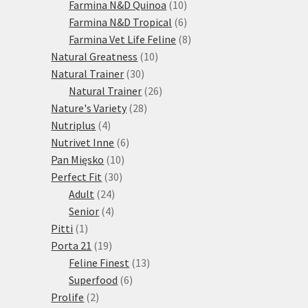
10
produktů
Farmina N&D Quinoa
10
produktů
6
Farmina N&D Tropical
6
produktů
8
Farmina Vet Life Feline
8
10
produktů
Natural Greatness
10
30
produktů
Natural Trainer
30
produktů
26
Natural Trainer
26
28
produktů
Nature's Variety
28
4
produktů
Nutriplus
4
produkty
6
Nutrivet Inne
6
10
produktů
Pan Mięsko
10
30
produktů
Perfect Fit
30
24
produktů
Adult
24
4
produktů
Senior
4
1
produkty
Pitti
1
produkt
19
Porta 21
19
produktů
13
Feline Finest
13
6
produktů
Superfood
6
2
produktů
Prolife
2