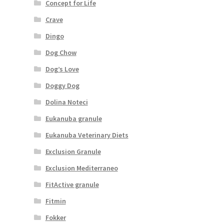
Concept for Life
Crave
Dingo
Dog Chow
Dog’s Love
Doggy Dog
Dolina Noteci
Eukanuba granule
Eukanuba Veterinary Diets
Exclusion Granule
Exclusion Mediterraneo
FitActive granule
Fitmin
Fokker