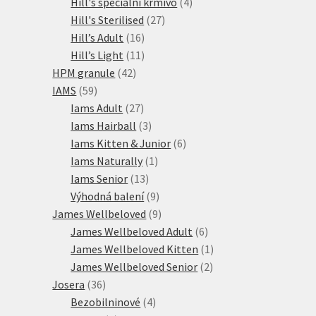
produktů
4
Hill's speciální krmivo
4
27
produkty
Hill's Sterilised
27
16
produktů
Hill’s Adult
16
produktů
11
Hill’s Light
11
42
produktů
HPM granule
42
59
produktů
IAMS
59
produktů
27
Iams Adult
27
produktů
3
Iams Hairball
3
produkty
6
Iams Kitten & Junior
6
1
produktů
Iams Naturally
1
13
produkt
Iams Senior
13
produktů
9
Výhodná balení
9
produktů
9
James Wellbeloved
9
produktů
6
James Wellbeloved Adult
6
produktů
1
James Wellbeloved Kitten
1
2
produkt
James Wellbeloved Senior
2
36
produkty
Josera
36
produktů
4
Bezobilninové
4