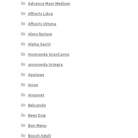
Advance Maxi Medium
Affinity Libra
Affinity Ultima
Almo Nature
Alpha Spirit
Animonda GranCarno
animonda Integra
Applaws
Arion
Arquivet
Belcando
Bewi Dog
Bon Menu
Bosch Adult