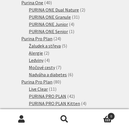
produkty
40
Purina One
40
produktů
2
PURINA ONE Dual Nature
2
31
produkty
PURINA ONE Granule
31
4
produktů
PURINA ONE Junior
4
produkty
1
PURINA ONE Senior
1
24
produkt
Purina Pro Plan
24
produktů
5
Žaludek a střeva
5
2
produktů
Alergie
2
produkty
4
Ledviny
4
produkty
7
Močové cesty
7
produktů
6
Nadváha a diabetes
6
80
produktů
Purina Pro Plan
80
11
produktů
Live Clear
11
produktů
42
PURINA PRO PLAN
42
produktů
4
PURINA PRO PLAN Kitten
4
6
produkty
PURINA PRO PLAN Senior
6
0
produktů
8
PURINA PRO PLAN Sterilised
8
Hledat:
Hledat
7
produktů
Výhodná balení
7