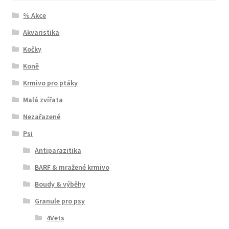
% Akce
Akvaristika
Kočky
Koně
Krmivo pro ptáky
Malá zvířata
Nezařazené
Psi
Antiparazitika
BARF & mražené krmivo
Boudy & výběhy
Granule pro psy
4Vets