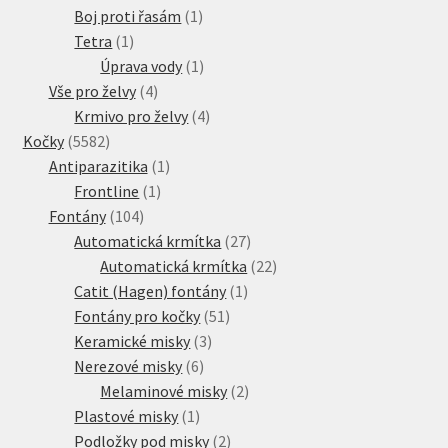
produkty
1
Boj proti řasám
1
1
produkt
Tetra
1
produkt
1
Úprava vody
1
4
produkt
Vše pro želvy
4
produkty
4
Krmivo pro želvy
4
5582
produkty
Kočky
5582
produktů
1
Antiparazitika
1
1
produkt
Frontline
1
104
produkt
Fontány
104
produktů
27
Automatická krmítka
27
produktů
22
Automatická krmítka
22
1
produktů
Catit (Hagen) fontány
1
51
produkt
Fontány pro kočky
51
3
produktů
Keramické misky
3
6
produkty
Nerezové misky
6
produktů
2
Melaminové misky
2
1
produkty
Plastové misky
1
produkt
2
Podložky pod misky
2