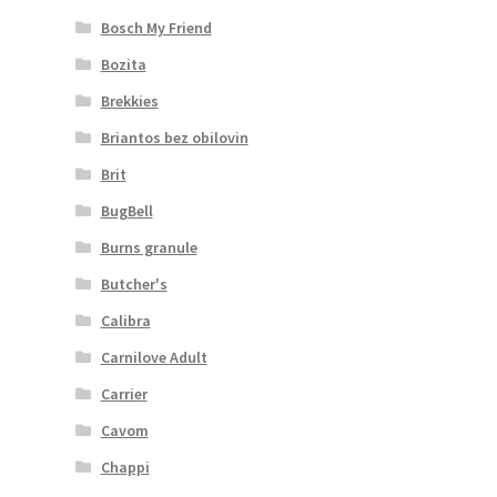
Bosch My Friend
Bozita
Brekkies
Briantos bez obilovin
Brit
BugBell
Burns granule
Butcher's
Calibra
Carnilove Adult
Carrier
Cavom
Chappi