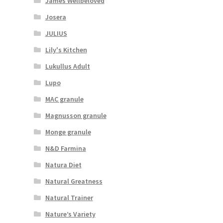
James Wellbeloved
Josera
JULIUS
Lily's Kitchen
Lukullus Adult
Lupo
MAC granule
Magnusson granule
Monge granule
N&D Farmina
Natura Diet
Natural Greatness
Natural Trainer
Nature’s Variety