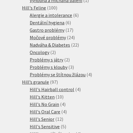
Výhodná a míchaná balení
1
100
produkt
Hill's Feline
100
produktů
6
Alergie a intolerance
6
6
produktů
Dentální hygiena
6
produktů
17
Gastro problémy
17
produktů
24
Močové problémy
24
produktů
22
Nadváha & Diabetes
22
2
produktů
Oncology
2
produkty
2
Problémy s játry
2
produkty
3
Problémy s klouby
3
produkty
4
Problémy se štítnou žlázou
4
97
produkty
Hill’s granule
97
produktů
4
Hill's Hairball control
4
10
produkty
Hill's Kitten
10
produktů
4
Hill's No Grain
4
produkty
4
Hill's Oral Care
4
12
produkty
Hill's Senior
12
produktů
5
Hill's Sensitive
5