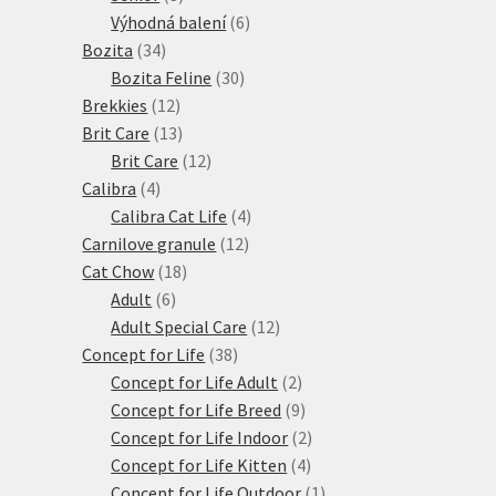
produkty
6
Výhodná balení
6
34
produktů
Bozita
34
produktů
30
Bozita Feline
30
12
produktů
Brekkies
12
produktů
13
Brit Care
13
produktů
12
Brit Care
12
4
produktů
Calibra
4
produkty
4
Calibra Cat Life
4
12
produkty
Carnilove granule
12
18
produktů
Cat Chow
18
6
produktů
Adult
6
produktů
12
Adult Special Care
12
38
produktů
Concept for Life
38
produktů
2
Concept for Life Adult
2
produkty
9
Concept for Life Breed
9
produktů
2
Concept for Life Indoor
2
4
produkty
Concept for Life Kitten
4
produkty
1
Concept for Life Outdoor
1