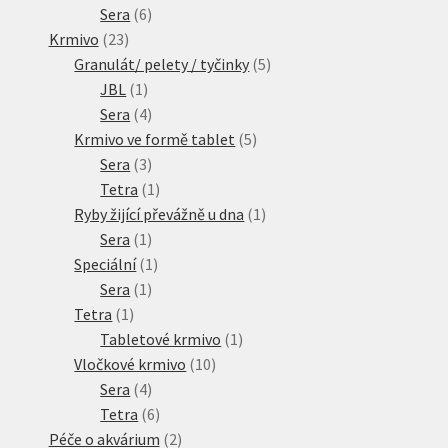
6
produktů
Sera
6
23
produktů
Krmivo
23
produktů
5
Granulát/ pelety / tyčinky
5
1
produktů
JBL
1
produkt
4
Sera
4
produkty
5
Krmivo ve formě tablet
5
3
produktů
Sera
3
produkty
1
Tetra
1
produkt
1
Ryby žijící převážně u dna
1
1
produkt
Sera
1
produkt
1
Speciální
1
1
produkt
Sera
1
1
produkt
Tetra
1
produkt
1
Tabletové krmivo
1
10
produkt
Vločkové krmivo
10
4
produktů
Sera
4
produkty
6
Tetra
6
produktů
2
Péče o akvárium
2