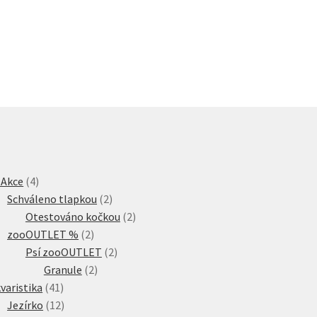
4
 Akce
4
produkty
2
Schváleno tlapkou
2
produkty
2
Otestováno kočkou
2
2
produkty
zooOUTLET %
2
produkty
2
Psí zooOUTLET
2
2
produkty
Granule
2
41
produkty
varistika
41
produktů
12
Jezírko
12