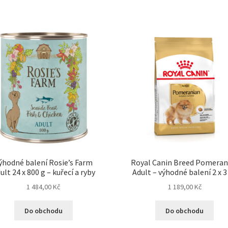
ýhodné balení Rosie’s Farm
Royal Canin Breed Pomeran
ult 24 x 800 g – kuřecí a ryby
Adult – výhodné balení 2 x 3
1 484,00
Kč
1 189,00
Kč
Do obchodu
Do obchodu