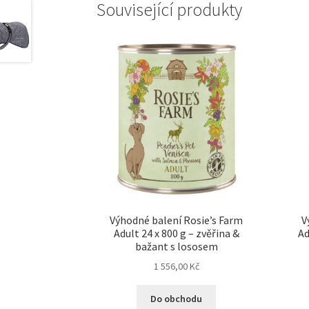
Související produkty
Výhodné balení Rosie’s Farm
V
Adult 24 x 800 g – zvěřina &
Ad
bažant s lososem
1 556,00
Kč
Do obchodu