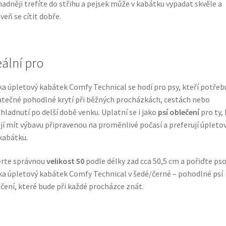
nadněji trefíte do střihu a pejsek může v kabátku vypadat skvěle a
veň se cítit dobře.
eální pro
a úpletový kabátek Comfy Technical se hodí pro psy, kteří potřebu
tečné pohodlné krytí při běžných procházkách, cestách nebo
hladnutí po delší době venku. Uplatní se i jako
psí oblečení
pro ty,
jí mít výbavu připravenou na proměnlivé počasí a preferují úpleto
kabátku.
erte správnou
velikost 50
podle délky zad cca 50,5 cm a pořiďte pso
a úpletový kabátek Comfy Technical v šedé/černé – pohodlné psí
čení, které bude při každé procházce znát.