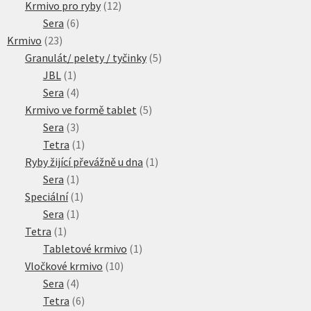
produktů
12
Krmivo pro ryby
12
6
produktů
Sera
6
23
produktů
Krmivo
23
produktů
5
Granulát/ pelety / tyčinky
5
1
produktů
JBL
1
produkt
4
Sera
4
produkty
5
Krmivo ve formě tablet
5
3
produktů
Sera
3
produkty
1
Tetra
1
produkt
1
Ryby žijící převážně u dna
1
1
produkt
Sera
1
produkt
1
Speciální
1
1
produkt
Sera
1
1
produkt
Tetra
1
produkt
1
Tabletové krmivo
1
10
produkt
Vločkové krmivo
10
4
produktů
Sera
4
produkty
6
Tetra
6