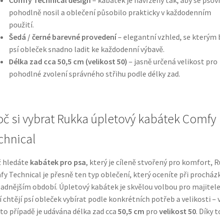
pohodlně nosil a oblečení působilo prakticky v každodenním
použití.
Šedá / černé barevné provedení
– elegantní vzhled, se kterým
psí obleček snadno ladit ke každodenní výbavě.
Délka zad cca 50,5 cm (velikost 50)
– jasně určená velikost pro
pohodlné zvolení správného střihu podle délky zad.
oč si vybrat Rukka úpletový kabátek Comfy
chnical
 hledáte
kabátek pro psa
, který je cíleně stvořený pro komfort, 
y Technical je přesně ten typ oblečení, který oceníte při procház
ladnějším období. Úpletový kabátek je skvělou volbou pro majitele
í chtějí psí obleček vybírat podle konkrétních potřeb a velikosti – 
o případě je udávána délka zad cca
50,5 cm
pro
velikost 50
. Díky 