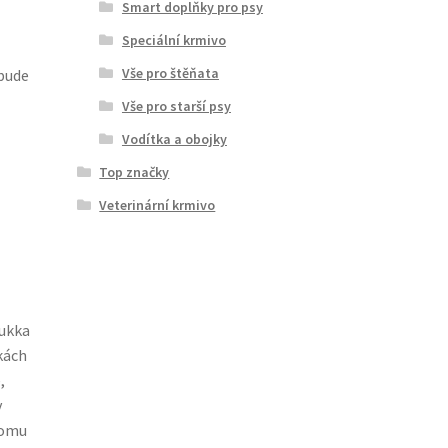
Smart doplňky pro psy
Speciální krmivo
Vše pro štěňata
 bude
Vše pro starší psy
Vodítka a obojky
Top značky
Veterinární krmivo
Rukka
kách
,
v
tomu