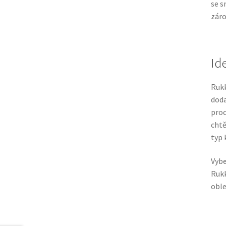
se s
záro
Id
Rukk
doda
proc
chtě
typ 
Vyb
Rukk
oble