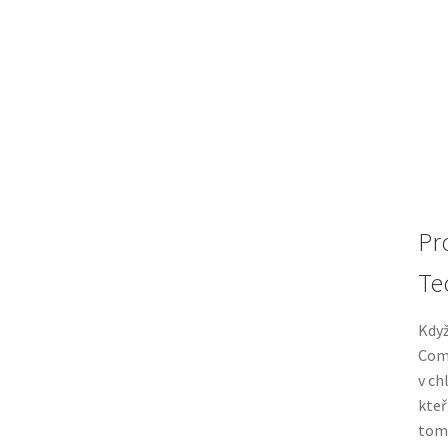
Pr
Te
Když
Comf
v ch
kteř
tomt