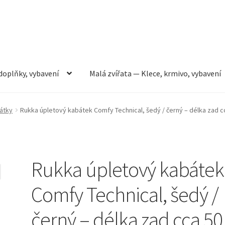
doplňky, vybavení
Malá zvířata — Klece, krmivo, vybavení
rmivo, vybavení
Můj účet
Obchod
Pokladna
Vše pro kočky
átky
Rukka úpletový kabátek Comfy Technical, šedý / černý – délka zad cc
Rukka úpletový kabátek
Comfy Technical, šedý /
černý – délka zad cca 50