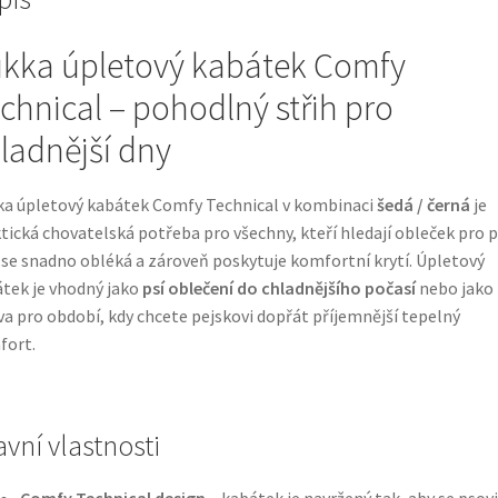
kka úpletový kabátek Comfy
chnical – pohodlný střih pro
ladnější dny
a úpletový kabátek Comfy Technical v kombinaci
šedá / černá
je
tická chovatelská potřeba pro všechny, kteří hledají obleček pro p
 se snadno obléká a zároveň poskytuje komfortní krytí. Úpletový
tek je vhodný jako
psí oblečení do chladnějšího počasí
nebo jako
va pro období, kdy chcete pejskovi dopřát příjemnější tepelný
fort.
avní vlastnosti
Comfy Technical design
– kabátek je navržený tak, aby se psovi