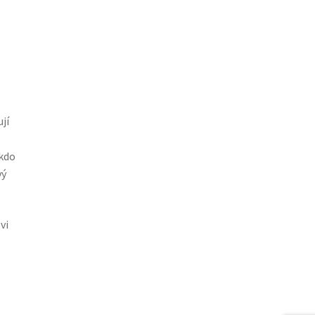
jí
 kdo
vý
vi