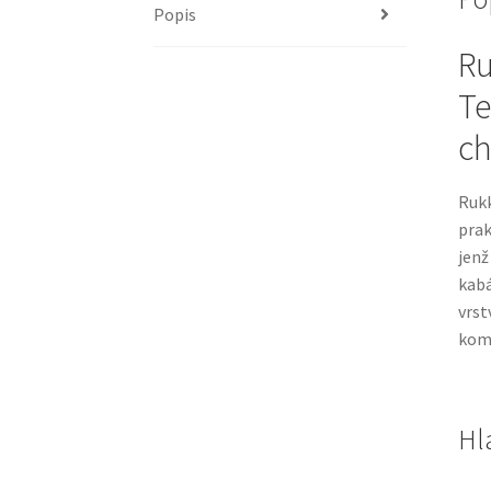
Popis
Ru
Te
ch
Rukk
prak
jenž
kabá
vrst
kom
Hl