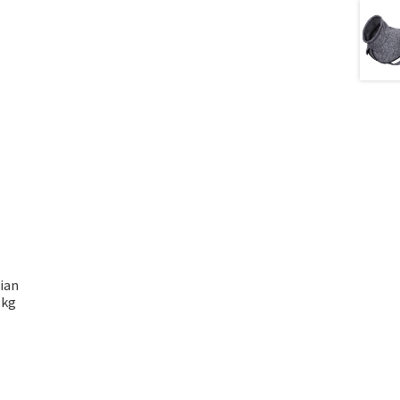
ian
 kg