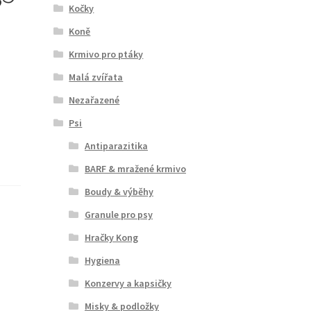
Kočky
Koně
Krmivo pro ptáky
Malá zvířata
Nezařazené
Psi
Antiparazitika
BARF & mražené krmivo
Boudy & výběhy
Granule pro psy
Hračky Kong
Hygiena
Konzervy a kapsičky
Misky & podložky