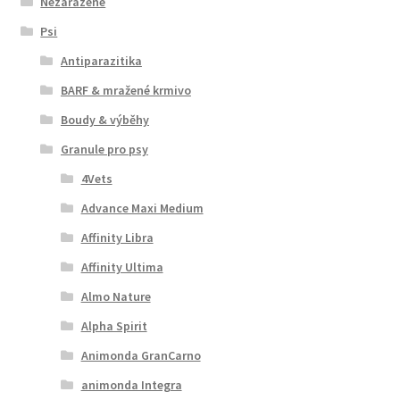
Nezařazené
Psi
Antiparazitika
BARF & mražené krmivo
Boudy & výběhy
Granule pro psy
4Vets
Advance Maxi Medium
Affinity Libra
Affinity Ultima
Almo Nature
Alpha Spirit
Animonda GranCarno
animonda Integra