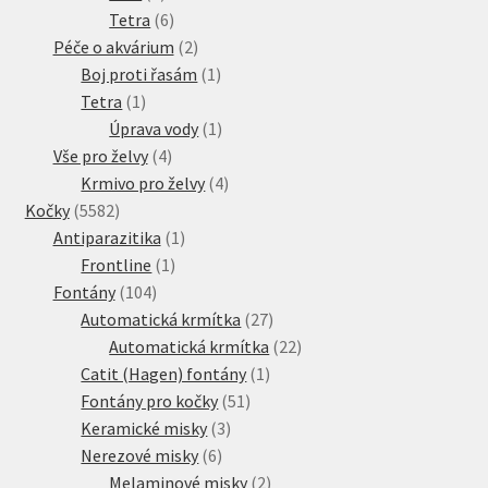
produkty
6
Tetra
6
produktů
2
Péče o akvárium
2
produkty
1
Boj proti řasám
1
1
produkt
Tetra
1
produkt
1
Úprava vody
1
4
produkt
Vše pro želvy
4
produkty
4
Krmivo pro želvy
4
5582
produkty
Kočky
5582
produktů
1
Antiparazitika
1
1
produkt
Frontline
1
104
produkt
Fontány
104
produktů
27
Automatická krmítka
27
produktů
22
Automatická krmítka
22
1
produktů
Catit (Hagen) fontány
1
51
produkt
Fontány pro kočky
51
3
produktů
Keramické misky
3
6
produkty
Nerezové misky
6
produktů
2
Melaminové misky
2