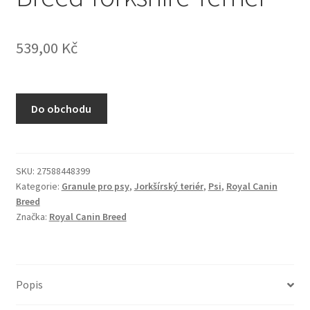
N&D Farmina pro kočky — Italské holistic krmivo
539,00
Kč
Odpočívadla pro kočky
Pamlsky pro kočky
Do obchodu
Purizon pro kočky
Royal Canin pro kočky
SKU:
27588448399
Kategorie:
Granule pro psy
,
Jorkšírský teriér
,
Psi
,
Royal Canin
Škrabadla pro kočky
Breed
Značka:
Royal Canin Breed
Veterinární dieta pro kočky
Vše pro psy — Krmivo, doplňky, vybavení
Popis
Boudy a výběhy