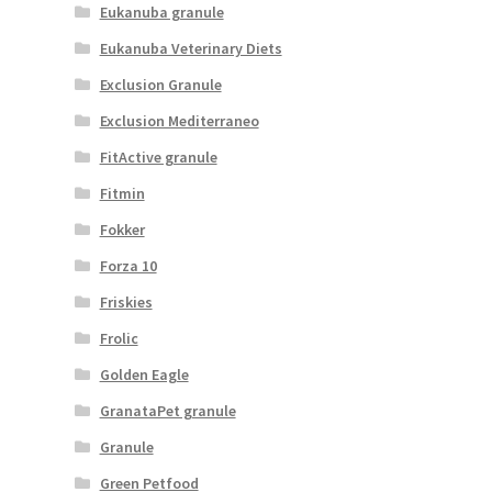
Eukanuba granule
Eukanuba Veterinary Diets
Exclusion Granule
Exclusion Mediterraneo
FitActive granule
Fitmin
Fokker
Forza 10
Friskies
Frolic
Golden Eagle
GranataPet granule
Granule
Green Petfood