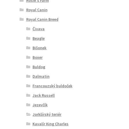
Rosie's Farm
Royal Canin
Royal Canin Breed
Čivava
Beagle
Bišonek
Boxer
Buldog
Dalmatin
Francouzský buldoček
Jack Russell
Jezevčík
Jorkšírský teriér
Kavalír King Charles