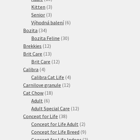
produktů
3
Kitten
3
3
produkty
Senior
3
produkty
6
Výhodná balení
6
34
produktů
Bozita
34
produktů
30
Bozita Feline
30
12
produktů
Brekkies
12
produktů
13
Brit Care
13
produktů
12
Brit Care
12
4
produktů
Calibra
4
produkty
4
Calibra Cat Life
4
12
produkty
Carnilove granule
12
18
produktů
Cat Chow
18
6
produktů
Adult
6
produktů
12
Adult Special Care
12
38
produktů
Concept for Life
38
produktů
2
Concept for Life Adult
2
produkty
9
Concept for Life Breed
9
produktů
2
Concept for Life Indoor
2