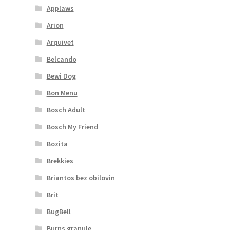
Applaws
Arion
Arquivet
Belcando
Bewi Dog
Bon Menu
Bosch Adult
Bosch My Friend
Bozita
Brekkies
Briantos bez obilovin
Brit
BugBell
Burns granule