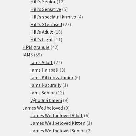
12
produkty
Hill's Senior
12
produktů
5
Hill's Sensitive
5
produktů
4
Hill's speciální krmivo
4
27
produkty
Hill's Sterilised
27
16
produktů
Hill’s Adult
16
produktů
11
Hill’s Light
11
42
produktů
HPM granule
42
59
produktů
IAMS
59
produktů
27
Iams Adult
27
produktů
3
Iams Hairball
3
produkty
6
Iams Kitten & Junior
6
1
produktů
Iams Naturally
1
13
produkt
Iams Senior
13
produktů
9
Výhodná balení
9
produktů
9
James Wellbeloved
9
produktů
6
James Wellbeloved Adult
6
produktů
1
James Wellbeloved Kitten
1
2
produkt
James Wellbeloved Senior
2