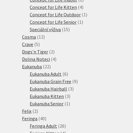
4
produkty
Concept for Life Kitten
4
produkty
1
Concept for Life Outdoor
1
1
produkt
Concept for Life Senior
1
15
produkt
Speciální výživa
15
12
produktů
Cosma
12
5
produktů
Crave
5
produktů
2
Dogs'n Tiger
2
produkty
4
Dolina Noteci
4
22
produkty
Eukanuba
22
produktů
6
Eukanuba Adult
6
produktů
9
Eukanuba Grain Free
9
3
produktů
Eukanuba Hairball
3
3
produkty
Eukanuba Kitten
3
1
produkty
Eukanuba Senior
1
2
produkt
Felix
2
produkty
40
Feringa
40
produktů
26
Feringa Adult
26
produktů
4