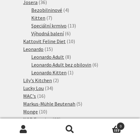
36
produkty
Josera
36
produktů
4
Bezobilninové
4
7
produkty
Kitten
7
produktů
13
Speciální krmivo
13
6
produktů
Výhodná balení
6
produktů
10
Kattovit Feline Diet
10
15
produktů
Leonardo
15
produktů
8
Leonardo Adult
8
produktů
6
Leonardo Adult bez obilovin
6
1
produktů
Leonardo Kitten
1
2
produkt
Lily's Kitchen
2
34
produkty
Lucky Lou
34
16
produktů
MAC's
16
produktů
5
Markus-Mühle Beutenah
5
10
produktů
Monge
10
produktů
62
N&D Farmina
62
produktů
9
0
Farmina N&D Ancestral Grain
9
Hledat:
Hledat
10
produktů
Farmina N&D Ocean
10