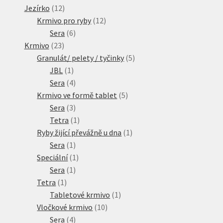
produktů
12
Jezírko
12
produktů
12
Krmivo pro ryby
12
6
produktů
Sera
6
23
produktů
Krmivo
23
produktů
5
Granulát/ pelety / tyčinky
5
1
produktů
JBL
1
produkt
4
Sera
4
produkty
5
Krmivo ve formě tablet
5
3
produktů
Sera
3
produkty
1
Tetra
1
produkt
1
Ryby žijící převážně u dna
1
1
produkt
Sera
1
produkt
1
Speciální
1
1
produkt
Sera
1
1
produkt
Tetra
1
produkt
1
Tabletové krmivo
1
10
produkt
Vločkové krmivo
10
4
produktů
Sera
4