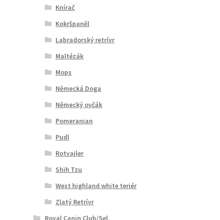
Knírač
Kokršpaněl
Labradorský retrívr
Maltézák
Mops
Německá Doga
Německý ovčák
Pomeranian
Pudl
Rotvajler
Shih Tzu
West highland white teriér
Zlatý Retrívr
Royal Canin Club/Sel.