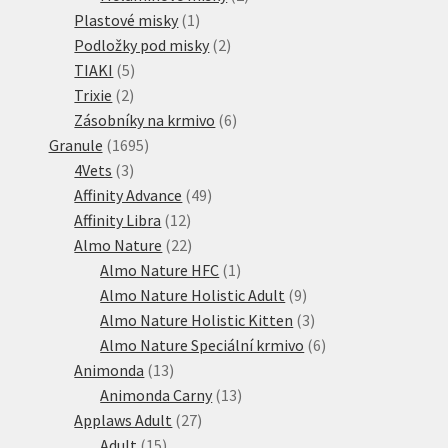
1
produkty
Plastové misky
1
produkt
2
Podložky pod misky
2
5
produkty
TIAKI
5
2
produktů
Trixie
2
produkty
6
Zásobníky na krmivo
6
1695
produktů
Granule
1695
3
produktů
4Vets
3
produkty
49
Affinity Advance
49
12
produktů
Affinity Libra
12
produktů
22
Almo Nature
22
produktů
1
Almo Nature HFC
1
produkt
9
Almo Nature Holistic Adult
9
produktů
3
Almo Nature Holistic Kitten
3
produkty
6
Almo Nature Speciální krmivo
6
13
produktů
Animonda
13
produktů
13
Animonda Carny
13
27
produktů
Applaws Adult
27
15
produktů
Adult
15