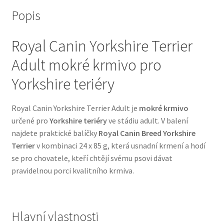
Popis
Bozita pro psy — Švédské krmivo s nordickou kvalitou
Royal Canin Yorkshire Terrier
Brit pro psy
Adult mokré krmivo pro
Granule pro psy
Yorkshire teriéry
Natural Trainer pro psy — Italské krmivo s
Royal Canin Yorkshire Terrier Adult je
mokré krmivo
přírodními složkami
určené pro
Yorkshire teriéry
ve stádiu adult. V balení
najdete praktické balíčky
Royal Canin Breed Yorkshire
Happy Dog — Německá kvalita a přirozené složení
Terrier
v kombinaci 24 x 85 g, která usnadní krmení a hodí
se pro chovatele, kteří chtějí svému psovi dávat
Hill’s pro psy
pravidelnou porci kvalitního krmiva.
Hračky pro psy
Hlavní vlastnosti
Konzervy a kapsičky pro psy