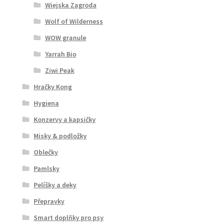
Wiejska Zagroda
Wolf of Wilderness
WOW granule
Yarrah Bio
Ziwi Peak
Hračky Kong
Hygiena
Konzervy a kapsičky
Misky & podložky
Oblečky
Pamlsky
Pelíšky a deky
Přepravky
Smart doplňky pro psy