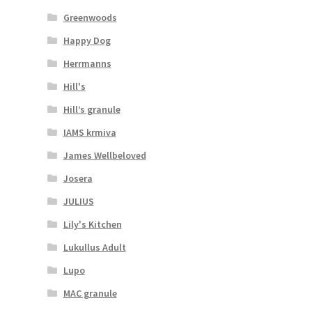
Greenwoods
Happy Dog
Herrmanns
Hill's
Hill’s granule
IAMS krmiva
James Wellbeloved
Josera
JULIUS
Lily's Kitchen
Lukullus Adult
Lupo
MAC granule