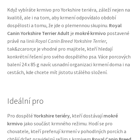
Veterinární dieta pro psy
Když vybíráte krmivo pro Yorkshire teriéra, zále­ží nejen na
kvalitě, ale i na tom, aby krmení odpovídalo období
Vodítka a obojky
dospělosti a tomu, že jde o plemennou skupinu.
Royal
Canin Yorkshire Terrier Adult
je
mokré krmivo
postavené
právě na linii
Royal Canin Breed Yorkshire Terrier
,
Wolf of Wilderness
tak&zcaron;e je vhodné pro majitele, kteří hledají
konkrétní řešení pro svého dospělého psa. Váce porcových
balení 24 x 85 g navíc usnadní organizaci krmení doma i na
cestách, kde chcete mít jistotu stálého složení.
Ideální pro
Pro dospělé
Yorkshire teriéry
, kteří dostávají
mokré
krmivo
jako součást krmného režimu. Hodí se pro
chovatele, kteří preferují krmení v pohodlných porcích a
chtějí držet pravidelný režim s krmivem
Royal Canin Breed