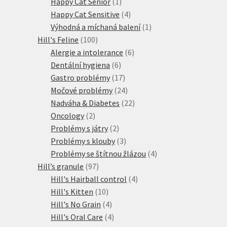
produkty
1
Happy Cat Senior
1
produkt
4
Happy Cat Sensitive
4
produkty
1
Výhodná a míchaná balení
1
100
produkt
Hill's Feline
100
produktů
6
Alergie a intolerance
6
6
produktů
Dentální hygiena
6
produktů
17
Gastro problémy
17
produktů
24
Močové problémy
24
produktů
22
Nadváha & Diabetes
22
2
produktů
Oncology
2
produkty
2
Problémy s játry
2
produkty
3
Problémy s klouby
3
produkty
4
Problémy se štítnou žlázou
4
97
produkty
Hill’s granule
97
produktů
4
Hill's Hairball control
4
10
produkty
Hill's Kitten
10
produktů
4
Hill's No Grain
4
produkty
4
Hill's Oral Care
4