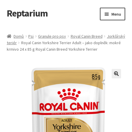
Reptarium
Přeskočit
Přejít
Menu
na
k
navigaci
obsahu
Úvodní stránka
webu
Domů
Psi
Granule pro psy
Royal Canin Breed
Jorkšírský
teriér
Royal Canin Yorkshire Terrier Adult – jako doplněk: mokré
Košík
krmivo 24 x 85 g Royal Canin Breed Yorkshire Terrier
Malá zvířata — Klece, krmivo, vybavení
Můj účet
Obchod
Pokladna
Vše pro kočky