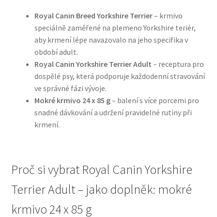
Royal Canin Breed Yorkshire Terrier
– krmivo
N&D Farmina pro psy — Italské holistic krmivo
speciálně zaměřené na plemeno Yorkshire teriér,
aby krmení lépe navazovalo na jeho specifika v
Oblečky pro psy
období adult.
Royal Canin Yorkshire Terrier Adult
– receptura pro
Pamlsky pro psy
dospělé psy, která podporuje každodenní stravování
ve správné fázi vývoje.
Mokré krmivo 24 x 85 g
– balení s více porcemi pro
Pelíšky pro psy
snadné dávkování a udržení pravidelné rutiny při
krmení.
Ortopedické pelíšky
Přepravky pro psy
Proč si vybrat Royal Canin Yorkshire
Purizon pro psy — Vysoký obsah masa, bez obilovin
Terrier Adult – jako doplněk: mokré
Royal Canin pro psy
krmivo 24 x 85 g