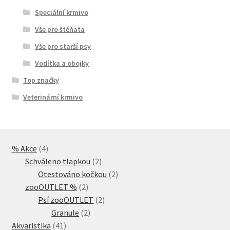
Speciální krmivo
Vše pro štěňata
Vše pro starší psy
Vodítka a obojky
Top značky
Veterinární krmivo
4
% Akce
4
produkty
2
Schváleno tlapkou
2
produkty
2
Otestováno kočkou
2
2
produkty
zooOUTLET %
2
produkty
2
Psí zooOUTLET
2
2
produkty
Granule
2
41
produkty
Akvaristika
41