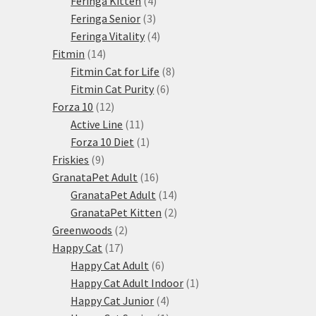
Feringa Kitten
4
3
produkty
Feringa Senior
3
produkty
4
Feringa Vitality
4
14
produkty
Fitmin
14
produktů
8
Fitmin Cat for Life
8
6
produktů
Fitmin Cat Purity
6
12
produktů
Forza 10
12
produktů
11
Active Line
11
produktů
1
Forza 10 Diet
1
9
produkt
Friskies
9
produktů
16
GranataPet Adult
16
produktů
14
GranataPet Adult
14
produktů
2
GranataPet Kitten
2
2
produkty
Greenwoods
2
17
produkty
Happy Cat
17
produktů
6
Happy Cat Adult
6
produktů
1
Happy Cat Adult Indoor
1
4
produkt
Happy Cat Junior
4