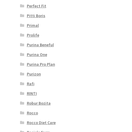
Perfect Fit
Pitti Boris
Primal
Prolife
Purina Beneful
Purina One
Purina Pro Plan
Purizon
Rafi
RINTI
Robur Bozita
Rocco
Rocco Diet Care