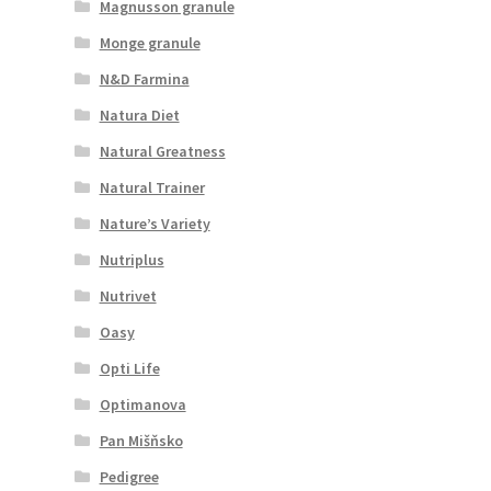
Magnusson granule
Monge granule
N&D Farmina
Natura Diet
Natural Greatness
Natural Trainer
Nature’s Variety
Nutriplus
Nutrivet
Oasy
Opti Life
Optimanova
Pan Mišňsko
Pedigree