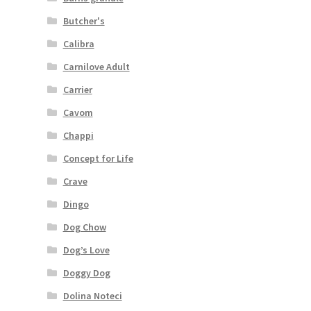
Butcher's
Calibra
Carnilove Adult
Carrier
Cavom
Chappi
Concept for Life
Crave
Dingo
Dog Chow
Dog’s Love
Doggy Dog
Dolina Noteci