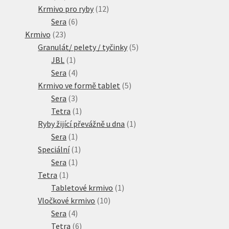
produktů
12
Krmivo pro ryby
12
6
produktů
Sera
6
23
produktů
Krmivo
23
produktů
5
Granulát/ pelety / tyčinky
5
1
produktů
JBL
1
produkt
4
Sera
4
produkty
5
Krmivo ve formě tablet
5
3
produktů
Sera
3
produkty
1
Tetra
1
produkt
1
Ryby žijící převážně u dna
1
1
produkt
Sera
1
produkt
1
Speciální
1
1
produkt
Sera
1
1
produkt
Tetra
1
produkt
1
Tabletové krmivo
1
10
produkt
Vločkové krmivo
10
4
produktů
Sera
4
produkty
6
Tetra
6