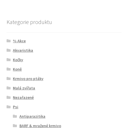
Kategorie produktu
% Akce
Akvaristika
Kočky
Koně
Krmivo pro ptáky
Malá zvířata
Nezařazené
Psi
Antiparazitika
BARF & mražené krmivo