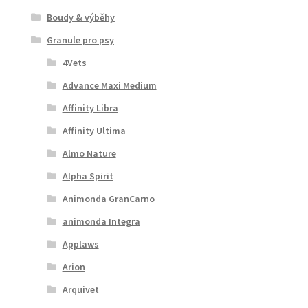
Boudy & výběhy
Granule pro psy
4Vets
Advance Maxi Medium
Affinity Libra
Affinity Ultima
Almo Nature
Alpha Spirit
Animonda GranCarno
animonda Integra
Applaws
Arion
Arquivet