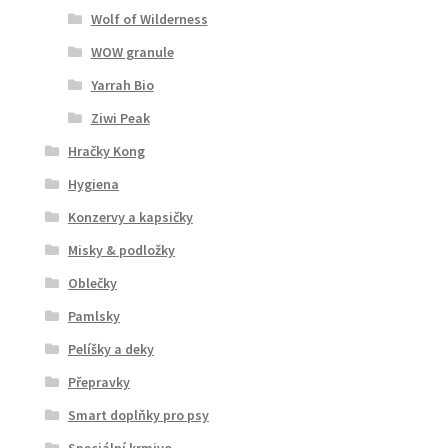
Wolf of Wilderness
WOW granule
Yarrah Bio
Ziwi Peak
Hračky Kong
Hygiena
Konzervy a kapsičky
Misky & podložky
Oblečky
Pamlsky
Pelíšky a deky
Přepravky
Smart doplňky pro psy
Speciální krmivo