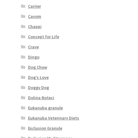
Carrier
Cavom
Chappi
Concept for Life
Crave
Dingo
Dog Chow
Dog’s Love
Doggy Dog
Dolina Noteci
Eukanuba granule
Eukanuba Veterinary Diets
Exclusion Granule