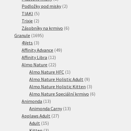
produkt
2
Podložky pod misky
2
5
produkty
TIAKI
5
2
produktů
Trixie
2
produkty
6
Zásobníky na krmivo
6
1695
produktů
Granule
1695
3
produktů
4Vets
3
produkty
49
Affinity Advance
49
12
produktů
Affinity Libra
12
produktů
22
Almo Nature
22
produktů
1
Almo Nature HFC
1
produkt
9
Almo Nature Holistic Adult
9
produktů
3
Almo Nature Holistic Kitten
3
produkty
6
Almo Nature Speciální krmivo
6
13
produktů
Animonda
13
produktů
13
Animonda Carny
13
27
produktů
Applaws Adult
27
15
produktů
Adult
15
produktů
3
Kitten
3