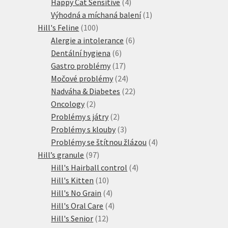
produkt
4
Happy Cat Sensitive
4
produkty
1
Výhodná a míchaná balení
1
100
produkt
Hill's Feline
100
produktů
6
Alergie a intolerance
6
6
produktů
Dentální hygiena
6
produktů
17
Gastro problémy
17
produktů
24
Močové problémy
24
produktů
22
Nadváha & Diabetes
22
2
produktů
Oncology
2
produkty
2
Problémy s játry
2
produkty
3
Problémy s klouby
3
produkty
4
Problémy se štítnou žlázou
4
97
produkty
Hill’s granule
97
produktů
4
Hill's Hairball control
4
10
produkty
Hill's Kitten
10
produktů
4
Hill's No Grain
4
produkty
4
Hill's Oral Care
4
12
produkty
Hill's Senior
12