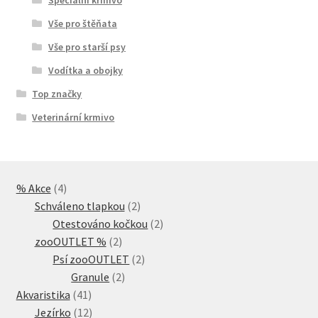
Vše pro štěňata
Vše pro starší psy
Vodítka a obojky
Top značky
Veterinární krmivo
4
% Akce
4
produkty
2
Schváleno tlapkou
2
produkty
2
Otestováno kočkou
2
2
produkty
zooOUTLET %
2
produkty
2
Psí zooOUTLET
2
2
produkty
Granule
2
41
produkty
Akvaristika
41
produktů
12
Jezírko
12