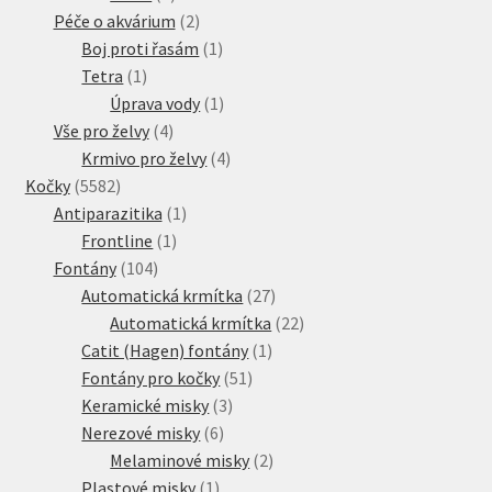
produktů
2
Péče o akvárium
2
produkty
1
Boj proti řasám
1
1
produkt
Tetra
1
produkt
1
Úprava vody
1
4
produkt
Vše pro želvy
4
produkty
4
Krmivo pro želvy
4
5582
produkty
Kočky
5582
produktů
1
Antiparazitika
1
1
produkt
Frontline
1
104
produkt
Fontány
104
produktů
27
Automatická krmítka
27
produktů
22
Automatická krmítka
22
1
produktů
Catit (Hagen) fontány
1
51
produkt
Fontány pro kočky
51
3
produktů
Keramické misky
3
6
produkty
Nerezové misky
6
produktů
2
Melaminové misky
2
1
produkty
Plastové misky
1