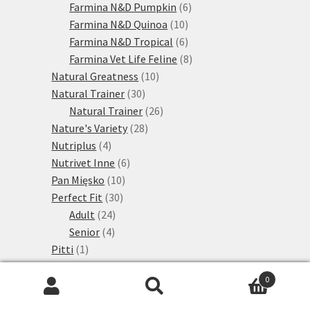
produktů
6
Farmina N&D Pumpkin
6
10
produktů
Farmina N&D Quinoa
10
produktů
6
Farmina N&D Tropical
6
produktů
8
Farmina Vet Life Feline
8
10
produktů
Natural Greatness
10
30
produktů
Natural Trainer
30
produktů
26
Natural Trainer
26
28
produktů
Nature's Variety
28
4
produktů
Nutriplus
4
produkty
6
Nutrivet Inne
6
10
produktů
Pan Mięsko
10
30
produktů
Perfect Fit
30
24
produktů
Adult
24
4
produktů
Senior
4
1
produkty
Pitti
1
produkt
19
Porta 21
19
0
produktů
13
Feline Finest
13
Hledat:
Hledat
6
produktů
Superfood
6