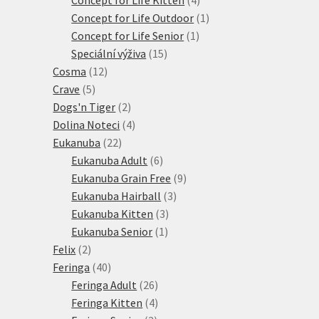
produkty
1
Concept for Life Outdoor
1
1
produkt
Concept for Life Senior
1
15
produkt
Speciální výživa
15
12
produktů
Cosma
12
5
produktů
Crave
5
produktů
2
Dogs'n Tiger
2
produkty
4
Dolina Noteci
4
22
produkty
Eukanuba
22
produktů
6
Eukanuba Adult
6
produktů
9
Eukanuba Grain Free
9
3
produktů
Eukanuba Hairball
3
3
produkty
Eukanuba Kitten
3
1
produkty
Eukanuba Senior
1
2
produkt
Felix
2
produkty
40
Feringa
40
produktů
26
Feringa Adult
26
produktů
4
Feringa Kitten
4