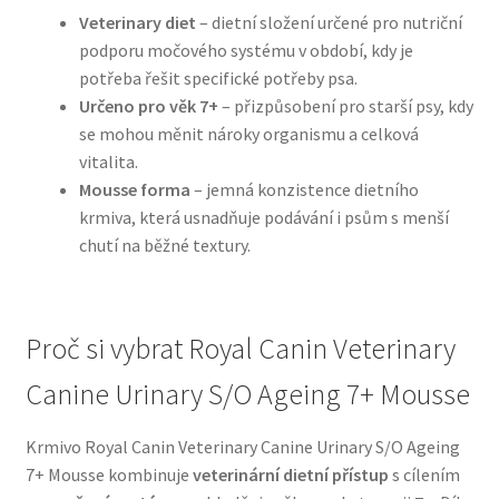
Veterinary diet
– dietní složení určené pro nutriční
podporu močového systému v období, kdy je
N&D Farmina pro psy — Italské holistic krmivo
potřeba řešit specifické potřeby psa.
Určeno pro věk 7+
– přizpůsobení pro starší psy, kdy
Oblečky pro psy
se mohou měnit nároky organismu a celková
vitalita.
Pamlsky pro psy
Mousse forma
– jemná konzistence dietního
krmiva, která usnadňuje podávání i psům s menší
Pelíšky pro psy
chutí na běžné textury.
Ortopedické pelíšky
Proč si vybrat Royal Canin Veterinary
Přepravky pro psy
Canine Urinary S/O Ageing 7+ Mousse
Purizon pro psy — Vysoký obsah masa, bez obilovin
Krmivo Royal Canin Veterinary Canine Urinary S/O Ageing
Royal Canin pro psy
7+ Mousse kombinuje
veterinární dietní přístup
s cílením