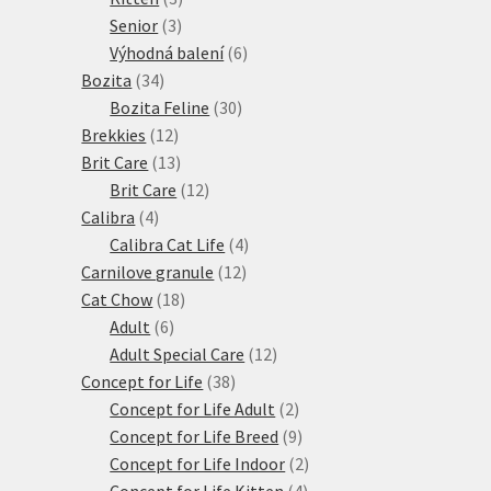
3
produkty
Senior
3
produkty
6
Výhodná balení
6
34
produktů
Bozita
34
produktů
30
Bozita Feline
30
12
produktů
Brekkies
12
produktů
13
Brit Care
13
produktů
12
Brit Care
12
4
produktů
Calibra
4
produkty
4
Calibra Cat Life
4
12
produkty
Carnilove granule
12
18
produktů
Cat Chow
18
6
produktů
Adult
6
produktů
12
Adult Special Care
12
38
produktů
Concept for Life
38
produktů
2
Concept for Life Adult
2
produkty
9
Concept for Life Breed
9
produktů
2
Concept for Life Indoor
2
4
produkty
Concept for Life Kitten
4