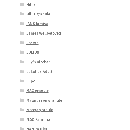
Hill's
Hill’s granule
IAMS krmiva
James Wellbeloved
Josera
JULIUS
Lily's Kitchen
Lukullus Adult
Lupo
MAC granule
Magnusson granule
Monge granule
N&D Farmina
Natura Diet