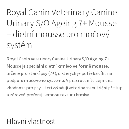
Royal Canin Veterinary Canine
Bozita pro psy — Švédské krmivo s nordickou kvalitou
Urinary S/O Ageing 7+ Mousse
Brit pro psy
– dietní mousse pro močový
systém
Granule pro psy
Royal Canin Veterinary Canine Urinary S/O Ageing 7+
Natural Trainer pro psy — Italské krmivo s
Mousse je speciální
dietní krmivo ve formě mousse
,
přírodními složkami
určené pro starší psy (7+), u kterých je potřeba cílit na
podporu
močového systému
. V praxi oceníte zejména
Happy Dog — Německá kvalita a přirozené složení
vhodnost pro psy, kteří vyžadují veterinární nutriční přístup
a zároveň preferují jemnou texturu krmiva.
Hill’s pro psy
Hračky pro psy
Hlavní vlastnosti
Konzervy a kapsičky pro psy