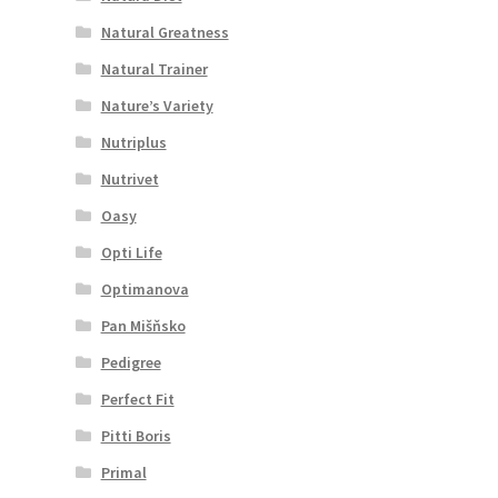
Natural Greatness
Natural Trainer
Nature’s Variety
Nutriplus
Nutrivet
Oasy
Opti Life
Optimanova
Pan Mišňsko
Pedigree
Perfect Fit
Pitti Boris
Primal