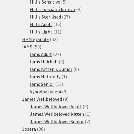
produktů
5
Hill's Sensitive
5
produktů
4
Hill's speciální krmivo
4
27
produkty
Hill's Sterilised
27
16
produktů
Hill’s Adult
16
produktů
11
Hill’s Light
11
42
produktů
HPM granule
42
59
produktů
IAMS
59
produktů
27
Iams Adult
27
produktů
3
Iams Hairball
3
produkty
6
Iams Kitten & Junior
6
1
produktů
Iams Naturally
1
13
produkt
Iams Senior
13
produktů
9
Výhodná balení
9
produktů
9
James Wellbeloved
9
produktů
6
James Wellbeloved Adult
6
produktů
1
James Wellbeloved Kitten
1
2
produkt
James Wellbeloved Senior
2
36
produkty
Josera
36