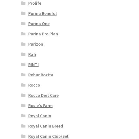
Prolife
Purina Beneful
Purina One
Purina Pro Plan
Purizon
Rafi
RINTI
Robur Bozita
Rocco
Rocco Diet Care
Rosie's Farm
Royal Canin
Royal Canin Breed
Royal Canin Club/Sel.