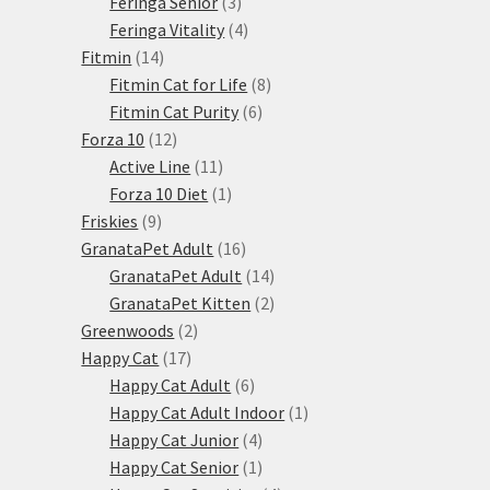
3
produkty
Feringa Senior
3
produkty
4
Feringa Vitality
4
14
produkty
Fitmin
14
produktů
8
Fitmin Cat for Life
8
6
produktů
Fitmin Cat Purity
6
12
produktů
Forza 10
12
produktů
11
Active Line
11
produktů
1
Forza 10 Diet
1
9
produkt
Friskies
9
produktů
16
GranataPet Adult
16
produktů
14
GranataPet Adult
14
produktů
2
GranataPet Kitten
2
2
produkty
Greenwoods
2
17
produkty
Happy Cat
17
produktů
6
Happy Cat Adult
6
produktů
1
Happy Cat Adult Indoor
1
4
produkt
Happy Cat Junior
4
produkty
1
Happy Cat Senior
1