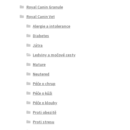
Royal Canin Granule
Royal Canin Vet
Alergie a intolerance
Diabetes
Játra
Ledviny a močové cesty
Mature
Neutered
Péče o chrup
Péče o kůži
Péče o klouby
Proti obezitě
Proti stresu