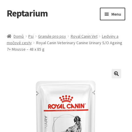
Reptarium
Přeskočit
Přejít
Menu
na
k
navigaci
obsahu
Úvodní stránka
webu
Domů
Psi
Granule pro psy
Royal Canin Vet
Ledviny a
močové cesty
Royal Canin Veterinary Canine Urinary S/O Ageing
Košík
7+ Mousse – 48 x 85 g
Malá zvířata — Klece, krmivo, vybavení
Můj účet
Obchod
Pokladna
Vše pro kočky