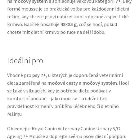
na
močový systém
a zohledňuje věkovou kategorii
7+
. Díky
Veterinární dieta pro psy
formě mousse je to praktická volba pro každodenní dietní
režim, kdy chcete psovi nabízet kontrolované a specifické
krmivo. Balíček obsahuje
48×85 g
, což se hodí, pokud
Vodítka a obojky
chcete mít dietní krmivo po ruce na delší dobu.
Wolf of Wilderness
Ideální pro
Vhodné pro
psy 7+
, u kterých je doporučená veterinární
dieta zaměřená na
močové cesty a močový systém
. Hodí
se také v situacích, kdy je potřeba dietu podávat v
komfortní podobě – jako mousse – a udržet tak
pravidelnost krmení v průběhu léčebného či dietního
režimu.
Objednejte Royal Canin Veterinary Canine Urinary S/O
Ageing 7+ Mousse a dopřejte svému psovi dietní podporu