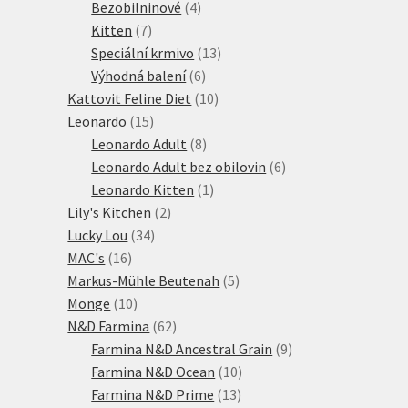
produktů
4
Bezobilninové
4
7
produkty
Kitten
7
produktů
13
Speciální krmivo
13
6
produktů
Výhodná balení
6
produktů
10
Kattovit Feline Diet
10
15
produktů
Leonardo
15
produktů
8
Leonardo Adult
8
produktů
6
Leonardo Adult bez obilovin
6
1
produktů
Leonardo Kitten
1
2
produkt
Lily's Kitchen
2
34
produkty
Lucky Lou
34
16
produktů
MAC's
16
produktů
5
Markus-Mühle Beutenah
5
10
produktů
Monge
10
produktů
62
N&D Farmina
62
produktů
9
Farmina N&D Ancestral Grain
9
10
produktů
Farmina N&D Ocean
10
13
produktů
Farmina N&D Prime
13