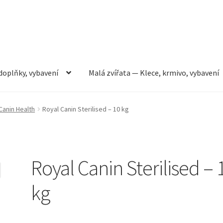
doplňky, vybavení
Malá zvířata — Klece, krmivo, vybavení
rmivo, vybavení
Můj účet
Obchod
Pokladna
Vše pro kočky
Canin Health
Royal Canin Sterilised – 10 kg
Royal Canin Sterilised – 
kg