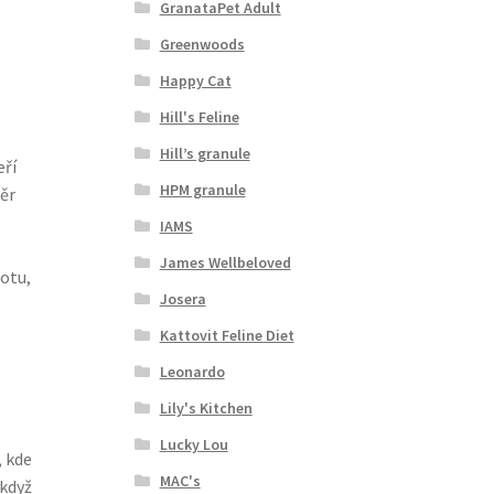
GranataPet Adult
Greenwoods
Happy Cat
Hill's Feline
Hill’s granule
eří
HPM granule
ěr
IAMS
James Wellbeloved
otu,
Josera
Kattovit Feline Diet
Leonardo
Lily's Kitchen
Lucky Lou
, kde
MAC's
 když