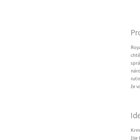
Pro
Roya
chtě
sprá
náro
ruti
že v
Id
Krm
žije