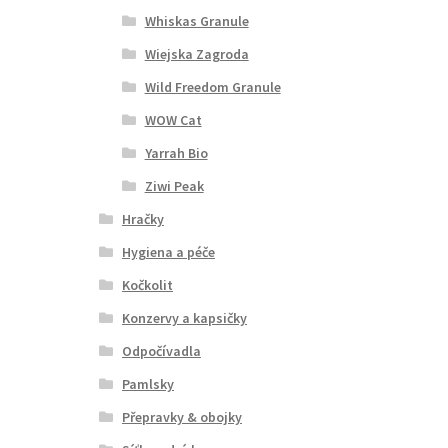
Whiskas Granule
Wiejska Zagroda
Wild Freedom Granule
WOW Cat
Yarrah Bio
Ziwi Peak
Hračky
Hygiena a péče
Kočkolit
Konzervy a kapsičky
Odpočívadla
Pamlsky
Přepravky & obojky