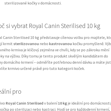
sterilizované kočky v domácnosti.
č si vybrat Royal Canin Sterilised 10 kg
l Canin Sterilised 10 kg představuje cílenou volbu pro majitele, kt
jí krmit
sterilizovanou
nebo
kastrovanou
kočku promyšleně. Výb
vného krmiva je klíčový zejména ve chvíli, kdy se po zákroku mění
ky na výživu. Díky tomu je tento produkt skvělým kandidátem do
ny domácího krmení – odměříte potřebnou denní dávku a máte jist
olíte krmivo určené právě pro tuto kategorii koček.
eální pro
ivo
Royal Canin Sterilised
v balení
10 kg
je ideální pro domácnosti
 kočka po sterilizaci nebo kastraci. Hodí se pro každodenní krmení,