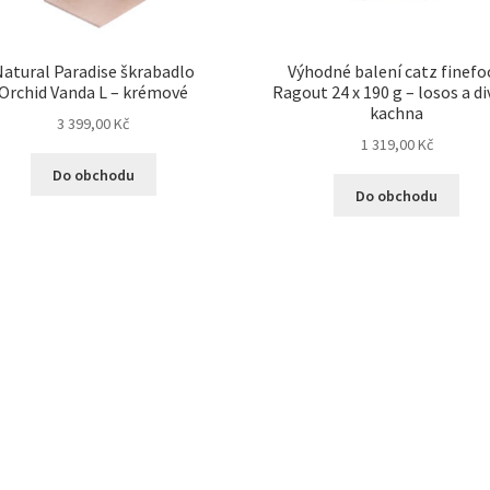
atural Paradise škrabadlo
Výhodné balení catz finef
Orchid Vanda L – krémové
Ragout 24 x 190 g – losos a d
kachna
3 399,00
Kč
1 319,00
Kč
Do obchodu
Do obchodu