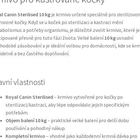
l Canin Sterilised 10 kg
je krmivo určené speciálně pro
sterilizova
rované
kočky. Když se u koček po sterilizaci a kastraci mění
bolismus a potřeby organismu, je důležité zvolit krmivo, které je
ipované přesně pro tuto fázi života. Velké balení
10 kg
usnadní
hodobé zásobování a je ideální volbou pro domácnosti, kde se krm
idelně a bez častého doplňování.
avní vlastnosti
Royal Canin Sterilised
– krmivo vytvořené pro kočky po
sterilizaci/kastraci, aby lépe odpovídalo jejich specifickým
potřebám.
Objem balení 10 kg
– praktické velké balení pro delší dobu
používání a pohodlný nákup.
Kompletní krmivo
– vhodné jako každodenní krmná dávka pro