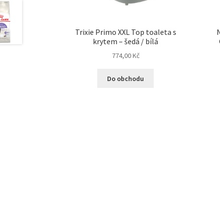
Trixie Primo XXL Top toaleta s
N
krytem – šedá / bílá
774,00
Kč
Do obchodu