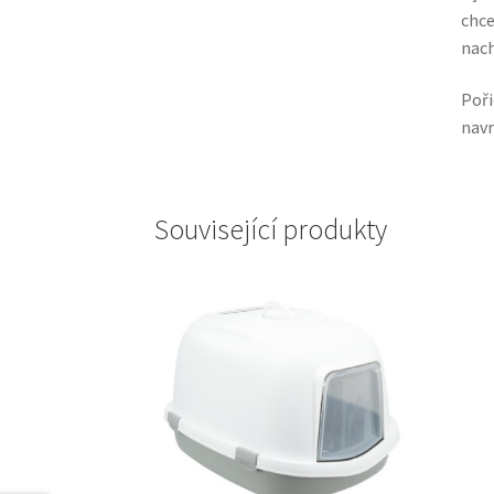
chce
nach
Poř
navr
Související produkty