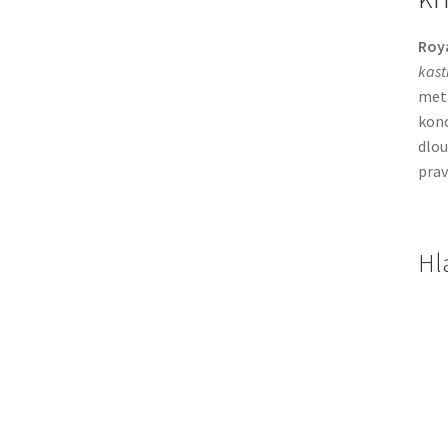
Roya
kast
meta
konc
dlou
prav
Hl