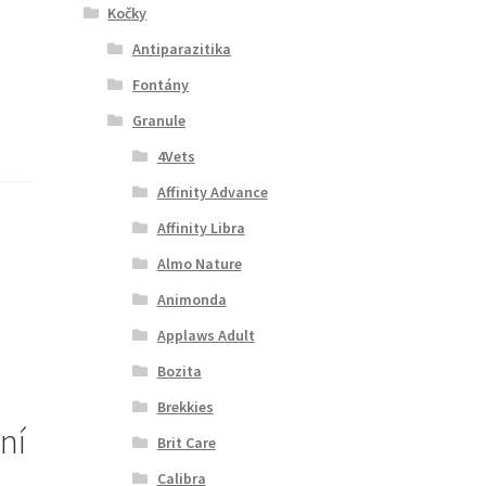
Kočky
Antiparazitika
Fontány
Granule
4Vets
Affinity Advance
Affinity Libra
Almo Nature
Animonda
Applaws Adult
Bozita
Brekkies
ní
Brit Care
Calibra