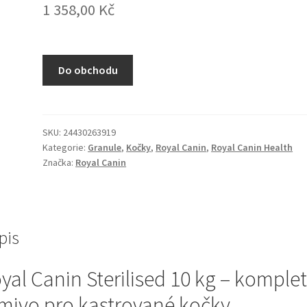
1 358,00
Kč
Do obchodu
SKU:
24430263919
Kategorie:
Granule
,
Kočky
,
Royal Canin
,
Royal Canin Health
Značka:
Royal Canin
pis
yal Canin Sterilised 10 kg – komplet
mivo pro kastrované kočky