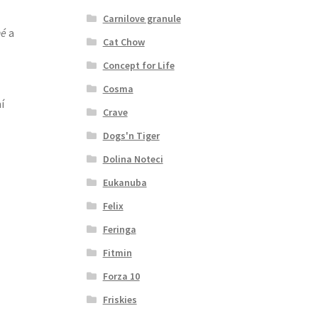
Carnilove granule
né
a
Cat Chow
Concept for Life
Cosma
í
Crave
Dogs'n Tiger
Dolina Noteci
Eukanuba
Felix
Feringa
Fitmin
Forza 10
Friskies