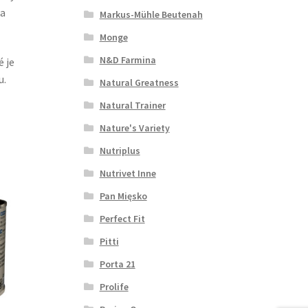
ka
Markus-Mühle Beutenah
Monge
N&D Farmina
é je
u.
Natural Greatness
Natural Trainer
Nature's Variety
Nutriplus
Nutrivet Inne
Pan Mięsko
Perfect Fit
Pitti
Porta 21
Prolife