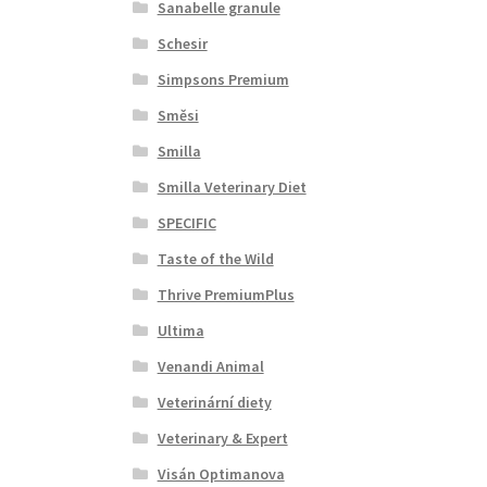
Sanabelle granule
Schesir
Simpsons Premium
Směsi
Smilla
Smilla Veterinary Diet
SPECIFIC
Taste of the Wild
Thrive PremiumPlus
Ultima
Venandi Animal
Veterinární diety
Veterinary & Expert
Visán Optimanova